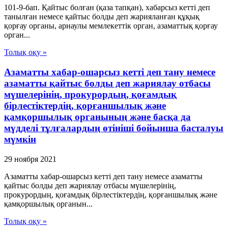
101-9-бап. Қайтыс болған (қаза тапқан), хабарсыз кетті деп
танылған немесе қайтыс болды деп жарияланған құқық
қорғау органы, арнаулы мемлекеттік орган, азаматтық қорғау
орган...
Толық оқу »
Азаматты хабар-ошарсыз кетті деп тану немесе
азаматты қайтыс болды деп жариялау отбасы
мүшелерінің, прокурордың, қоғамдық
бірлестіктердің, қорғаншылық және
қамқоршылық органының және басқа да
мүдделі тұлғалардың өтініші бойынша басталуы
мүмкін
29 ноября 2021
Азаматты хабар-ошарсыз кетті деп тану немесе азаматты
қайтыс болды деп жариялау отбасы мүшелерінің,
прокурордың, қоғамдық бірлестіктердің, қорғаншылық және
қамқоршылық органын...
Толық оқу »