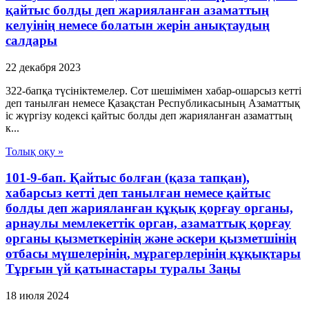
қайтыс болды деп жарияланған азаматтың
келуінің немесе болатын жерін анықтаудың
салдары
22 декабря 2023
322-бапқа түсініктемелер. Сот шешімімен хабар-ошарсыз кетті
деп танылған немесе Қазақстан Республикасының Азаматтық
іс жүргізу кодексі қайтыс болды деп жарияланған азаматтың
к...
Толық оқу »
101-9-бап. Қайтыс болған (қаза тапқан),
хабарсыз кетті деп танылған немесе қайтыс
болды деп жарияланған құқық қорғау органы,
арнаулы мемлекеттік орган, азаматтық қорғау
органы қызметкерінің және әскери қызметшінің
отбасы мүшелерінің, мұрагерлерінің құқықтары
Тұрғын үй қатынастары туралы Заңы
18 июля 2024