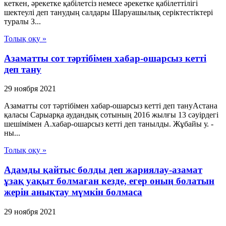
кеткен, әрекетке қабiлетсiз немесе әрекетке қабiлеттiлiгi
шектеулi деп танудың салдары Шаруашылық серіктестіктері
туралы З...
Толық оқу »
Азаматты сот тәртібімен хабар-ошарсыз кетті
деп тану
29 ноября 2021
Азаматты сот тәртібімен хабар-ошарсыз кетті деп тануАстана
қаласы Сарыарқа аудандық сотының 2016 жылғы 13 сәуірдегі
шешімімен А.хабар-ошарсыз кетті деп танылды. Жұбайы у. -
ны...
Толық оқу »
Адамды қайтыс болды деп жариялау-азамат
ұзақ уақыт болмаған кезде, егер оның болатын
жерін анықтау мүмкін болмаса
29 ноября 2021