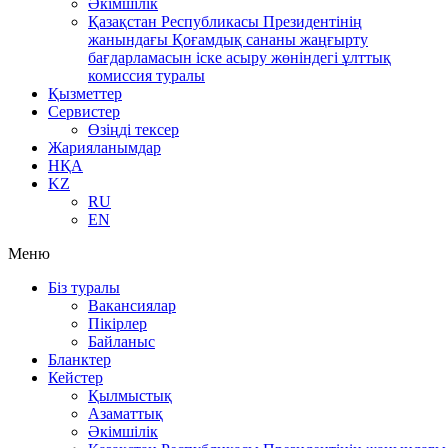
Әкімшілік
Қазақстан Республикасы Президентінің
жанындағы Қоғамдық сананы жаңғырту
бағдарламасын іске асыру жөніндегі ұлттық
комиссия туралы
Қызметтер
Сервистер
Өзіңді тексер
Жарияланымдар
НҚА
KZ
RU
EN
Меню
Біз туралы
Вакансиялар
Пікірлер
Байланыс
Бланктер
Кейстер
Қылмыстық
Азаматтық
Әкімшілік