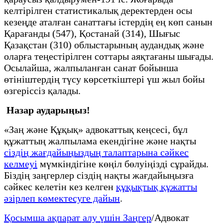
келтірілген статистикалық деректерден осы
кезеңде аталған санаттағы істердің ең көп санын
Қарағанды (547), Қостанай (314), Шығыс
Қазақстан (310) облыстарының аудандық және
оларға теңестірілген соттары аяқтағаны шығады.
Осылайша, жалпыланған санат бойынша
өтініштердің түсу көрсеткіштері үш жыл бойы
өзгеріссіз қалады.
Назар аударыңыз!
«Заң және Құқық» адвокаттық кеңсесі, бұл
құжаттың жалпылама екендігіне және нақты
сіздің жағдайыңыздың талаптарына сәйкес
келмеуі
мүмкіндігіне көңіл бөлуіңізді сұрайды.
Біздің заңгерлер сіздің нақты жағдайыңызға
сәйкес келетін кез келген
құқықтық құжатты
әзірлеп көмектесуге дайын
.
Қосымша ақпарат алу үшін Заңгер
/Адвокат