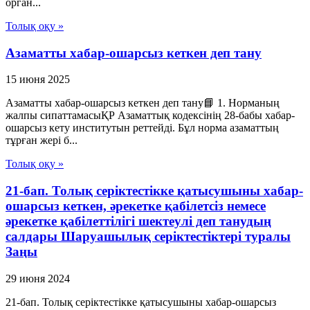
орган...
Толық оқу »
Азаматты хабар-ошарсыз кеткен деп тану
15 июня 2025
Азаматты хабар-ошарсыз кеткен деп тану📘 1. Норманың
жалпы сипаттамасыҚР Азаматтық кодексінің 28-бабы хабар-
ошарсыз кету институтын реттейді. Бұл норма азаматтың
тұрған жері б...
Толық оқу »
21-бап. Толық серiктестiкке қатысушыны хабар-
ошарсыз кеткен, әрекетке қабiлетсiз немесе
әрекетке қабiлеттiлiгi шектеулi деп танудың
салдары Шаруашылық серіктестіктері туралы
Заңы
29 июня 2024
21-бап. Толық серiктестiкке қатысушыны хабар-ошарсыз