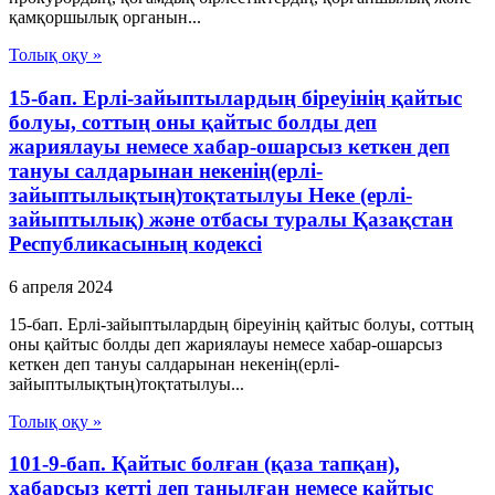
қамқоршылық органын...
Толық оқу »
15-бап. Ерлі-зайыптылардың біреуінің қайтыс
болуы, соттың оны қайтыс болды деп
жариялауы немесе хабар-ошарсыз кеткен деп
тануы салдарынан некенің(ерлі-
зайыптылықтың)тоқтатылуы Неке (ерлі-
зайыптылық) және отбасы туралы Қазақстан
Республикасының кодексі
6 апреля 2024
15-бап. Ерлі-зайыптылардың біреуінің қайтыс болуы, соттың
оны қайтыс болды деп жариялауы немесе хабар-ошарсыз
кеткен деп тануы салдарынан некенің(ерлі-
зайыптылықтың)тоқтатылуы...
Толық оқу »
101-9-бап. Қайтыс болған (қаза тапқан),
хабарсыз кетті деп танылған немесе қайтыс