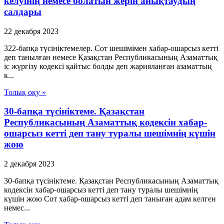
келуінің немесе болатын жерін анықтаудың
салдары
22 декабря 2023
322-бапқа түсініктемелер. Сот шешімімен хабар-ошарсыз кетті
деп танылған немесе Қазақстан Республикасының Азаматтық
іс жүргізу кодексі қайтыс болды деп жарияланған азаматтың
к...
Толық оқу »
30-бапқа түсініктеме. Қазақстан
Республикасының Азаматтық кодексін хабар-
ошарсыз кетті деп тану туралы шешімнің күшін
жою
2 декабря 2023
30-бапқа түсініктеме. Қазақстан Республикасының Азаматтық
кодексін хабар-ошарсыз кетті деп тану туралы шешімнің
күшін жою Сот хабар-ошарсыз кетті деп таныған адам келген
немес...