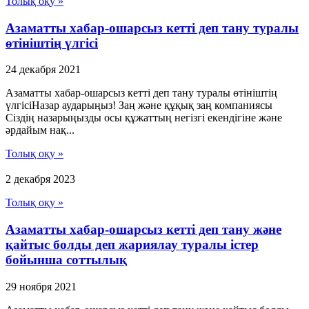
Толық оқу »
Азаматты хабар-ошарсыз кетті деп тану туралы
өтініштің үлгісі
24 декабря 2021
Азаматты хабар-ошарсыз кетті деп тану туралы өтініштің
үлгісіНазар аударыңыз! Заң және құқық заң компаниясы
Сіздің назарыңызды осы құжаттың негізгі екендігіне және
әрдайым нақ...
Толық оқу »
2 декабря 2023
Толық оқу »
Азаматты хабар-ошарсыз кетті деп тану және
қайтыс болды деп жариялау туралы істер
бойынша соттылық
29 ноября 2021