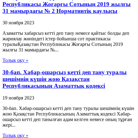
Республикасы Жоғарғы Сотының 2019 жылғы
31 мамырдағы № 2 Нормативтік қаулысы
30 ноября 2023
Азаматты хабарсыз кетті деп тану немесе қайтыс болды деп
жариялау жөніндегі істер бойынша сот практикасы
туралыҚазақстан Республикасы Жоғарғы Сотының 2019
жылғы 31 мамырдағы №...
Толық оқу »
30-бап. Хабар-ошарсыз кеттi деп тану туралы
шешiмнiң күшiн жою Қазақстан
Республикасының Азаматтық кодексi
19 ноября 2023
30-бап. Хабар-ошарсыз кеттi деп тану туралы шешiмнiң күшiн
жою Қазақстан Республикасының Азаматтық кодексi Хабар-
ошарсыз кеттi деп танылған адам келген немесе оның тұрған
жерi...
Толық оқу »