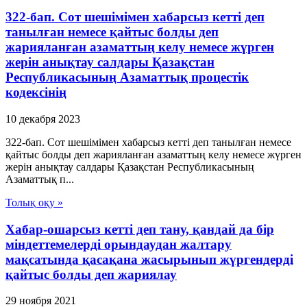
322-бап. Сот шешімімен хабарсыз кетті деп
танылған немесе қайтыс болды деп
жарияланған азаматтың келу немесе жүрген
жерін анықтау салдары Қазақстан
Республикасының Азаматтық процестік
кодексінің
10 декабря 2023
322-бап. Сот шешімімен хабарсыз кетті деп танылған немесе
қайтыс болды деп жарияланған азаматтың келу немесе жүрген
жерін анықтау салдары Қазақстан Республикасының
Азаматтық п...
Толық оқу »
Хабар-ошарсыз кетті деп тану, қандай да бір
міндеттемелерді орындаудан жалтару
мақсатында қасақана жасырынып жүргендерді
қайтыс болды деп жариялау
29 ноября 2021