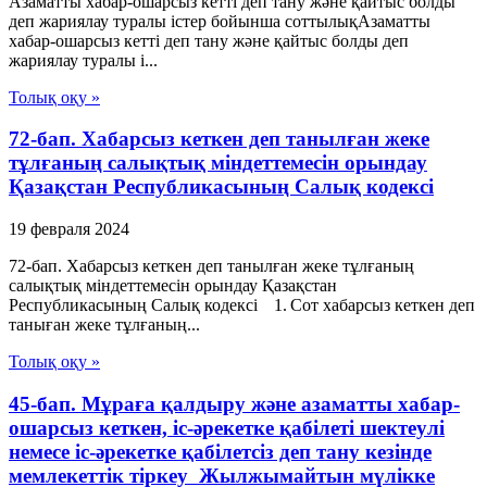
Азаматты хабар-ошарсыз кетті деп тану және қайтыс болды
деп жариялау туралы істер бойынша соттылықАзаматты
хабар-ошарсыз кетті деп тану және қайтыс болды деп
жариялау туралы і...
Толық оқу »
72-бап. Хабарсыз кеткен деп танылған жеке
тұлғаның салықтық міндеттемесін орындау
Қазақстан Республикасының Салық кодексі
19 февраля 2024
72-бап. Хабарсыз кеткен деп танылған жеке тұлғаның
салықтық міндеттемесін орындау Қазақстан
Республикасының Салық кодексі 1. Сот хабарсыз кеткен деп
таныған жеке тұлғаның...
Толық оқу »
45-бап. Мұраға қалдыру және азаматты хабар-
ошарсыз кеткен, іс-әрекетке қабілеті шектеулі
немесе іс-әрекетке қабілетсіз деп тану кезінде
мемлекеттік тіркеу Жылжымайтын мүлікке