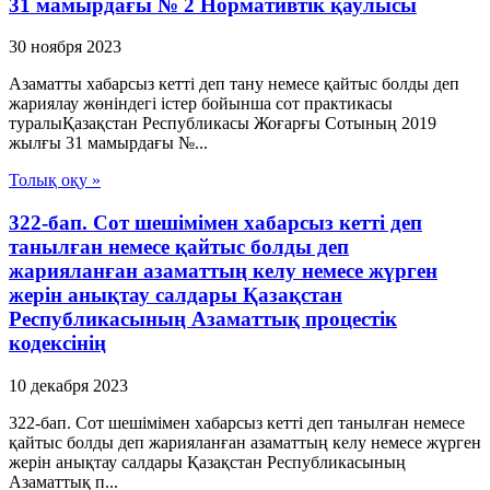
31 мамырдағы № 2 Нормативтік қаулысы
30 ноября 2023
Азаматты хабарсыз кетті деп тану немесе қайтыс болды деп
жариялау жөніндегі істер бойынша сот практикасы
туралыҚазақстан Республикасы Жоғарғы Сотының 2019
жылғы 31 мамырдағы №...
Толық оқу »
322-бап. Сот шешімімен хабарсыз кетті деп
танылған немесе қайтыс болды деп
жарияланған азаматтың келу немесе жүрген
жерін анықтау салдары Қазақстан
Республикасының Азаматтық процестік
кодексінің
10 декабря 2023
322-бап. Сот шешімімен хабарсыз кетті деп танылған немесе
қайтыс болды деп жарияланған азаматтың келу немесе жүрген
жерін анықтау салдары Қазақстан Республикасының
Азаматтық п...