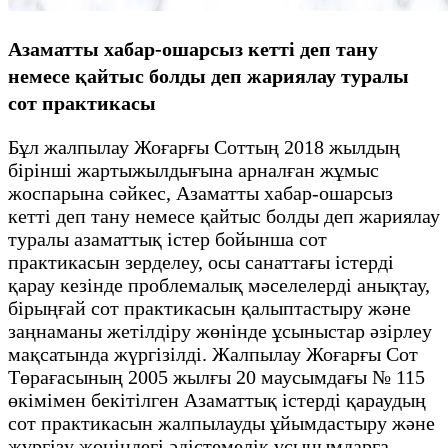
Азаматты хабар-ошарсыз кетті деп тану
немесе қайтыс болды деп жариялау туралы
сот практикасы
Бұл жалпылау Жоғарғы Соттың 2018 жылдың
бірінші жартыжылдығына арналған жұмыс
жоспарына сәйкес, Азаматты хабар-ошарсыз
кетті деп тану немесе қайтыс болды деп жариялау
туралы азаматтық істер бойынша сот
практикасын зерделеу, осы санаттағы істерді
қарау кезінде проблемалық мәселелерді анықтау,
бірыңғай сот практикасын қалыптастыру және
заңнаманы жетілдіру жөнінде ұсыныстар әзірлеу
мақсатында жүргізілді. Жалпылау Жоғарғы Сот
Төрағасының 2005 жылғы 20 маусымдағы № 115
өкімімен бекітілген Азаматтық істерді қараудың
сот практикасын жалпылауды ұйымдастыру және
жүргізу жөніндегі әдістемелік ұсынымдарға,