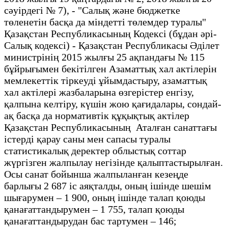
сәуірдегі № 7), - "Салық және бюджетке
төленетін басқа да міндетті төлемдер туралы"
Қазақстан Республикасының Кодексі (бұдан әрі-
Салық кодексі) - Қазақстан Республикасы Әділет
министрінің 2015 жылғы 25 ақпандағы № 115
бұйрығымен бекітілген Азаматтық хал актілерін
мемлекеттік тіркеуді ұйымдастыру, азаматтық
хал актілері жазбаларына өзгерістер енгізу,
қалпына келтіру, күшін жою қағидалары, сондай-
ақ басқа да нормативтік құқықтық актілер
Қазақстан Республикасының Аталған санаттағы
істерді қарау саны мен сапасы туралы
статистикалық деректер облыстық соттар
жүргізген жалпылау негізінде қалыптастырылған.
Осы санат бойынша жалпыланған кезеңде
барлығы 2 687 іс аяқталды, оның ішінде шешім
шығарумен – 1 900, оның ішінде талап қоюды
қанағаттандырумен – 1 755, талап қоюды
қанағаттандырудан бас тартумен – 146;