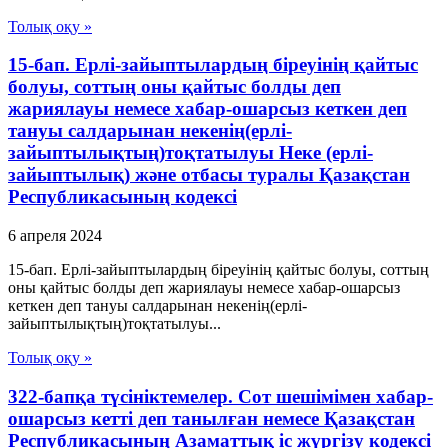
Толық оқу »
15-бап. Ерлі-зайыптылардың біреуінің қайтыс
болуы, соттың оны қайтыс болды деп
жариялауы немесе хабар-ошарсыз кеткен деп
тануы салдарынан некенің(ерлі-
зайыптылықтың)тоқтатылуы Неке (ерлі-
зайыптылық) және отбасы туралы Қазақстан
Республикасының кодексі
6 апреля 2024
15-бап. Ерлі-зайыптылардың біреуінің қайтыс болуы, соттың
оны қайтыс болды деп жариялауы немесе хабар-ошарсыз
кеткен деп тануы салдарынан некенің(ерлі-
зайыптылықтың)тоқтатылуы...
Толық оқу »
322-бапқа түсініктемелер. Сот шешімімен хабар-
ошарсыз кетті деп танылған немесе Қазақстан
Республикасының Азаматтық іс жүргізу кодексі