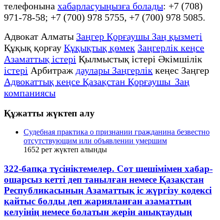
телефонына
хабарласуыңызға болады
: +7 (708)
971-78-58; +7 (700) 978 5755, +7 (700) 978 5085.
Адвокат Алматы
Заңгер Қорғаушы Заң қызметі
Құқық қорғау
Құқықтық қөмек
Заңгерлік кеңсе
Азаматтық істері
Қылмыстық істері Әкімшілік
істері
Арбитраж
даулары Заңгерлік
кеңес Заңгер
Адвокаттық кеңсе Қазақстан Қорғаушы Заң
компаниясы
Құжатты жүктеп алу
Судебная практика о признании гражданина безвестно
отсутствующим или объявлении умершим
1652
рет жүктеп алынды
322-бапқа түсініктемелер. Сот шешімімен хабар-
ошарсыз кетті деп танылған немесе Қазақстан
Республикасының Азаматтық іс жүргізу кодексі
қайтыс болды деп жарияланған азаматтың
келуінің немесе болатын жерін анықтаудың