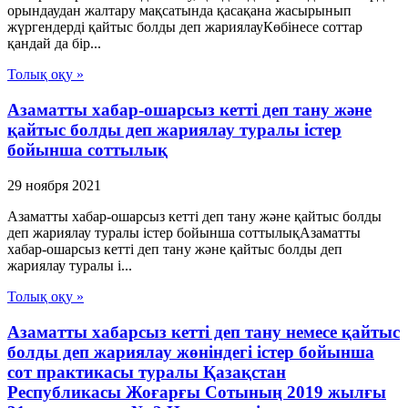
орындаудан жалтару мақсатында қасақана жасырынып
жүргендерді қайтыс болды деп жариялауКөбінесе соттар
қандай да бір...
Толық оқу »
Азаматты хабар-ошарсыз кетті деп тану және
қайтыс болды деп жариялау туралы істер
бойынша соттылық
29 ноября 2021
Азаматты хабар-ошарсыз кетті деп тану және қайтыс болды
деп жариялау туралы істер бойынша соттылықАзаматты
хабар-ошарсыз кетті деп тану және қайтыс болды деп
жариялау туралы і...
Толық оқу »
Азаматты хабарсыз кетті деп тану немесе қайтыс
болды деп жариялау жөніндегі істер бойынша
сот практикасы туралы Қазақстан
Республикасы Жоғарғы Сотының 2019 жылғы