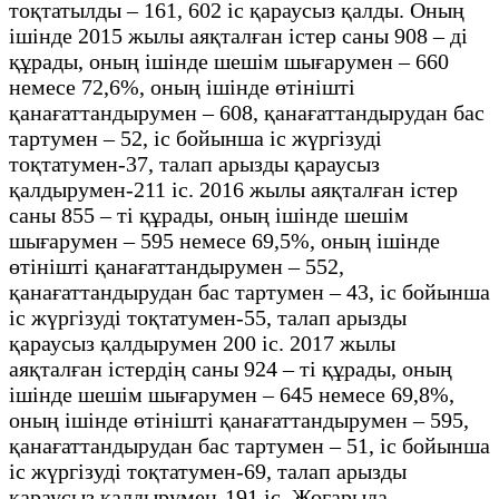
тоқтатылды – 161, 602 іс қараусыз қалды. Оның
ішінде 2015 жылы аяқталған істер саны 908 – ді
құрады, оның ішінде шешім шығарумен – 660
немесе 72,6%, оның ішінде өтінішті
қанағаттандырумен – 608, қанағаттандырудан бас
тартумен – 52, іс бойынша іс жүргізуді
тоқтатумен-37, талап арызды қараусыз
қалдырумен-211 іс. 2016 жылы аяқталған істер
саны 855 – ті құрады, оның ішінде шешім
шығарумен – 595 немесе 69,5%, оның ішінде
өтінішті қанағаттандырумен – 552,
қанағаттандырудан бас тартумен – 43, іс бойынша
іс жүргізуді тоқтатумен-55, талап арызды
қараусыз қалдырумен 200 іс. 2017 жылы
аяқталған істердің саны 924 – ті құрады, оның
ішінде шешім шығарумен – 645 немесе 69,8%,
оның ішінде өтінішті қанағаттандырумен – 595,
қанағаттандырудан бас тартумен – 51, іс бойынша
іс жүргізуді тоқтатумен-69, талап арызды
қараусыз қалдырумен-191 іс. Жоғарыда