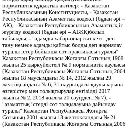
нормативтік құқықтық актілер: - Қазақстан
Республикасының Конституциясы, - Қазақстан
Республикасының Азаматтық кодексі (бұдан әрі –
АК), - Қазақстан Республикасының Азаматтық іс
жүргізу кодексі (бұдан әрі – АІЖК)болып
табылады, - "адамды хабар-ошарсыз кетті деп
тану немесе адамды қайтыс болды деп жариялау
туралы істер бойынша сот практикасы туралы"
Қазақстан Республикасы Жоғарғы Сотының 1968
жылғы 25 қыркүйектегі № 9 нормативтік қаулысы
(Қазақстан Республикасы Жоғарғы Сотының 2004
жылғы 18 маусымдағы № 14, 2012 жылғы 29
желтоқсандағы № 6, 31 наурыздағы қаулыларына
өзгерістер мен толықтырулар енгізілді 2017
жылғы № 2, 2018 жылғы 20 сәуірдегі № 7), -
"азаматтық істерді сот талқылауына дайындау
туралы" Қазақстан Республикасы Жоғарғы
Сотының 2001 жылғы 13 желтоқсандағы № 21
(Қазақстан Республикасы Жоғарғы Сотының 2006