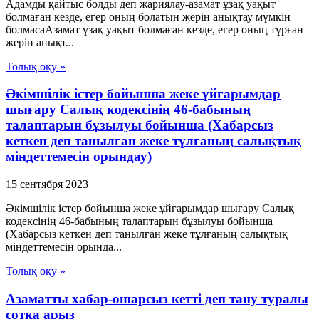
Адамды қайтыс болды деп жариялау-азамат ұзақ уақыт
болмаған кезде, егер оның болатын жерін анықтау мүмкін
болмасаАзамат ұзақ уақыт болмаған кезде, егер оның тұрған
жерін анықт...
Толық оқу »
Әкімшілік істер бойынша жеке ұйғарымдар
шығару Салық кодексінің 46-бабының
талаптарын бұзылуы бойынша (Хабарсыз
кеткен деп танылған жеке тұлғаның салықтық
міндеттемесін орындау)
15 сентября 2023
Әкімшілік істер бойынша жеке ұйғарымдар шығару Салық
кодексінің 46-бабының талаптарын бұзылуы бойынша
(Хабарсыз кеткен деп танылған жеке тұлғаның салықтық
міндеттемесін орында...
Толық оқу »
Азаматты хабар-ошарсыз кетті деп тану туралы
сотқа арыз