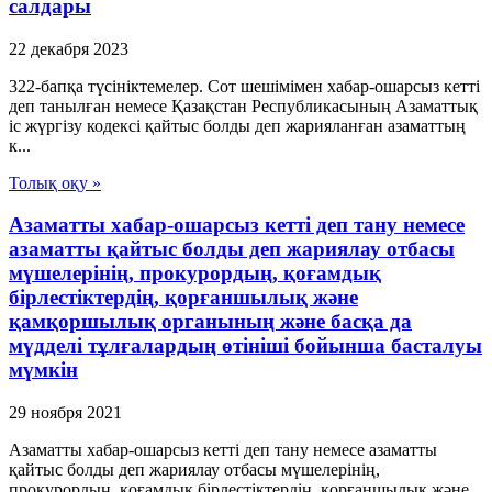
салдары
22 декабря 2023
322-бапқа түсініктемелер. Сот шешімімен хабар-ошарсыз кетті
деп танылған немесе Қазақстан Республикасының Азаматтық
іс жүргізу кодексі қайтыс болды деп жарияланған азаматтың
к...
Толық оқу »
Азаматты хабар-ошарсыз кетті деп тану немесе
азаматты қайтыс болды деп жариялау отбасы
мүшелерінің, прокурордың, қоғамдық
бірлестіктердің, қорғаншылық және
қамқоршылық органының және басқа да
мүдделі тұлғалардың өтініші бойынша басталуы
мүмкін
29 ноября 2021
Азаматты хабар-ошарсыз кетті деп тану немесе азаматты
қайтыс болды деп жариялау отбасы мүшелерінің,
прокурордың, қоғамдық бірлестіктердің, қорғаншылық және