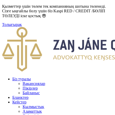
Қызметтер үшін төлем тек компанияның шотына төленеді.
Сізге ыңғайлы болу үшін біз Kaspi RED / CREDIT /БӨЛІП
ТӨЛЕУДІ іске қостық 😎
Толығырақ
Біз туралы
Вакансиялар
Пікірлер
Байланыс
Бланктер
Кейстер
Қылмыстық
Азаматтық