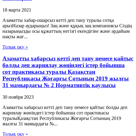
18 марта 2021
Азаматты хабар-ошарсыз кетті деп тану туралы сотқа
арызНазар аударыңыз! Заң және құқық заң компаниясы Сіздің
назарыңызды осы құжаттың негізгі екендігіне және әрдайым
нақты жағ...
Толық оқу »
Азаматты хабарсыз кетті деп тану немесе қайтыс
болды деп жариялау жөніндегі істер бойынша
сот практикасы туралы Қазақстан
Республикасы Жоғарғы Сотының 2019 жылғы
31 мамырдағы № 2 Нормативтік қаулысы
30 ноября 2023
Азаматты хабарсыз кетті деп тану немесе қайтыс болды деп
жариялау жөніндегі істер бойынша сот практикасы
туралыҚазақстан Республикасы Жоғарғы Сотының 2019
жылғы 31 мамырдағы №...
Толық оқу »