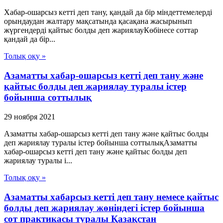
Хабар-ошарсыз кетті деп тану, қандай да бір міндеттемелерді
орындаудан жалтару мақсатында қасақана жасырынып
жүргендерді қайтыс болды деп жариялауКөбінесе соттар
қандай да бір...
Толық оқу »
Азаматты хабар-ошарсыз кетті деп тану және
қайтыс болды деп жариялау туралы істер
бойынша соттылық
29 ноября 2021
Азаматты хабар-ошарсыз кетті деп тану және қайтыс болды
деп жариялау туралы істер бойынша соттылықАзаматты
хабар-ошарсыз кетті деп тану және қайтыс болды деп
жариялау туралы і...
Толық оқу »
Азаматты хабарсыз кетті деп тану немесе қайтыс
болды деп жариялау жөніндегі істер бойынша
сот практикасы туралы Қазақстан