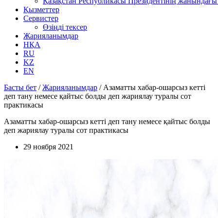
Қазақстан Республикасы Президентінің жанындағы 
Қызметтер
Сервистер
Өзіңді тексер
Жарияланымдар
НҚА
RU
KZ
EN
Басты бет
/
Жарияланымдар
/
Азаматты хабар-ошарсыз кетті
деп тану немесе қайтыс болды деп жариялау туралы сот
практикасы
Азаматты хабар-ошарсыз кетті деп тану немесе қайтыс болды
деп жариялау туралы сот практикасы
29 ноября 2021