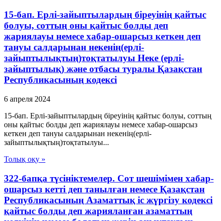
15-бап. Ерлі-зайыптылардың біреуінің қайтыс
болуы, соттың оны қайтыс болды деп
жариялауы немесе хабар-ошарсыз кеткен деп
тануы салдарынан некенің(ерлі-
зайыптылықтың)тоқтатылуы Неке (ерлі-
зайыптылық) және отбасы туралы Қазақстан
Республикасының кодексі
6 апреля 2024
15-бап. Ерлі-зайыптылардың біреуінің қайтыс болуы, соттың
оны қайтыс болды деп жариялауы немесе хабар-ошарсыз
кеткен деп тануы салдарынан некенің(ерлі-
зайыптылықтың)тоқтатылуы...
Толық оқу »
322-бапқа түсініктемелер. Сот шешімімен хабар-
ошарсыз кетті деп танылған немесе Қазақстан
Республикасының Азаматтық іс жүргізу кодексі
қайтыс болды деп жарияланған азаматтың