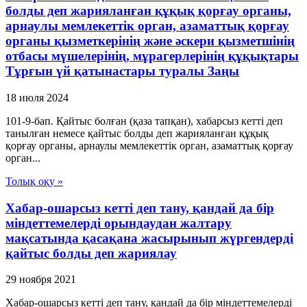
болды деп жарияланған құқық қорғау органы,
арнаулы мемлекеттік орган, азаматтық қорғау
органы қызметкерінің және әскери қызметшінің
отбасы мүшелерінің, мұрагерлерінің құқықтары
Тұрғын үй қатынастары туралы Заңы
18 июля 2024
101-9-бап. Қайтыс болған (қаза тапқан), хабарсыз кетті деп
танылған немесе қайтыс болды деп жарияланған құқық
қорғау органы, арнаулы мемлекеттік орган, азаматтық қорғау
орган...
Толық оқу »
Хабар-ошарсыз кетті деп тану, қандай да бір
міндеттемелерді орындаудан жалтару
мақсатында қасақана жасырынып жүргендерді
қайтыс болды деп жариялау
29 ноября 2021
Хабар-ошарсыз кетті деп тану, қандай да бір міндеттемелерді