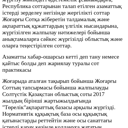
Республика соттарынан талап етілген азаматтық
істерді зерделеу негізінде жергілікті соттар
Жоғарғы Сотқа жіберетін талдамалық және
ақпараттық құжаттардың үлгілік нысандарына,
жүргізілген жалпылау нәтижелері бойынша
анықтамаларға сәйкес жүргізілді облыстық және
оларға теңестірілген соттар.
Азаматты хабар-ошарсыз кетті деп тану немесе
қайтыс болды деп жариялау туралы сот
практикасы
Жоғарыда аталған тақырып бойынша Жоғарғы
Соттың тапсырмасы бойынша жалпылауды
Солтүстік Қазақстан облыстық соты 2017
жылдың бірінші жартыжылдығында
"Төрелік"ақпараттық базасы арқылы жүргізді.
Нормативтік құқықтық база осы құқықтық
қатынастарды реттейтін және осы санаттағы
істерді қарау кезінде қолдануға жататын