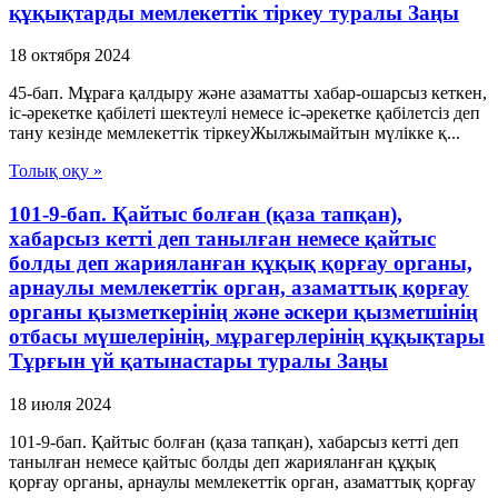
құқықтарды мемлекеттік тіркеу туралы Заңы
18 октября 2024
45-бап. Мұраға қалдыру және азаматты хабар-ошарсыз кеткен,
іс-әрекетке қабілеті шектеулі немесе іс-әрекетке қабілетсіз деп
тану кезінде мемлекеттік тіркеуЖылжымайтын мүлікке қ...
Толық оқу »
101-9-бап. Қайтыс болған (қаза тапқан),
хабарсыз кетті деп танылған немесе қайтыс
болды деп жарияланған құқық қорғау органы,
арнаулы мемлекеттік орган, азаматтық қорғау
органы қызметкерінің және әскери қызметшінің
отбасы мүшелерінің, мұрагерлерінің құқықтары
Тұрғын үй қатынастары туралы Заңы
18 июля 2024
101-9-бап. Қайтыс болған (қаза тапқан), хабарсыз кетті деп
танылған немесе қайтыс болды деп жарияланған құқық
қорғау органы, арнаулы мемлекеттік орган, азаматтық қорғау