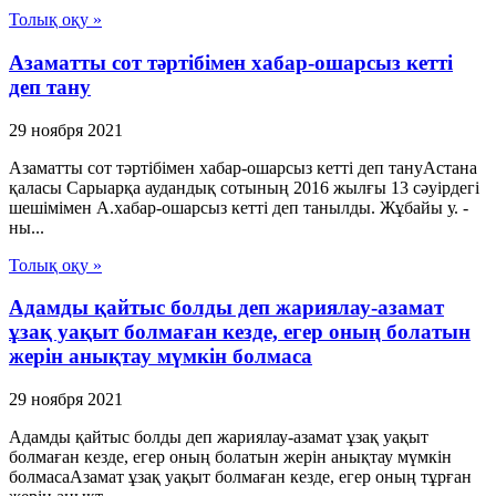
Толық оқу »
Азаматты сот тәртібімен хабар-ошарсыз кетті
деп тану
29 ноября 2021
Азаматты сот тәртібімен хабар-ошарсыз кетті деп тануАстана
қаласы Сарыарқа аудандық сотының 2016 жылғы 13 сәуірдегі
шешімімен А.хабар-ошарсыз кетті деп танылды. Жұбайы у. -
ны...
Толық оқу »
Адамды қайтыс болды деп жариялау-азамат
ұзақ уақыт болмаған кезде, егер оның болатын
жерін анықтау мүмкін болмаса
29 ноября 2021
Адамды қайтыс болды деп жариялау-азамат ұзақ уақыт
болмаған кезде, егер оның болатын жерін анықтау мүмкін
болмасаАзамат ұзақ уақыт болмаған кезде, егер оның тұрған