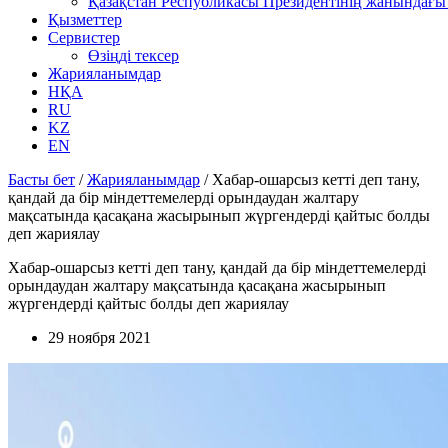
Қазақстан Республикасы Президентінің жанындағы 
Қызметтер
Сервистер
Өзіңді тексер
Жарияланымдар
НҚА
RU
KZ
EN
Басты бет
/
Жарияланымдар
/
Хабар-ошарсыз кетті деп тану,
қандай да бір міндеттемелерді орындаудан жалтару
мақсатында қасақана жасырынып жүргендерді қайтыс болды
деп жариялау
Хабар-ошарсыз кетті деп тану, қандай да бір міндеттемелерді
орындаудан жалтару мақсатында қасақана жасырынып
жүргендерді қайтыс болды деп жариялау
29 ноября 2021