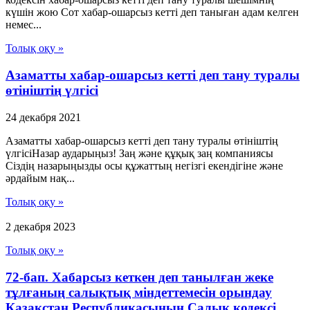
күшін жою Сот хабар-ошарсыз кетті деп таныған адам келген
немес...
Толық оқу »
Азаматты хабар-ошарсыз кетті деп тану туралы
өтініштің үлгісі
24 декабря 2021
Азаматты хабар-ошарсыз кетті деп тану туралы өтініштің
үлгісіНазар аударыңыз! Заң және құқық заң компаниясы
Сіздің назарыңызды осы құжаттың негізгі екендігіне және
әрдайым нақ...
Толық оқу »
2 декабря 2023
Толық оқу »
72-бап. Хабарсыз кеткен деп танылған жеке
тұлғаның салықтық міндеттемесін орындау
Қазақстан Республикасының Салық кодексі