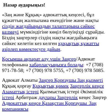
Назар аударыңыз!
«Заң және Құқық» адвокаттық кеңсесі, бұл
құжаттың жалпылама екендігіне және нақты
сіздің жағдайыңыздың талаптарына сәйкес
келмеуі
мүмкіндігіне көңіл бөлуіңізді сұрайды.
Біздің заңгерлер сіздің нақты жағдайыңызға
сәйкес келетін кез келген
құқықтық құжатты
әзірлеп көмектесуге дайын
.
Қосымша ақпарат алу үшін Заңгер
/Адвокат
телефонына
хабарласуыңызға болады
: +7 (708)
971-78-58; +7 (700) 978 5755, +7 (700) 978 5085.
Адвокат Алматы
Заңгер Қорғаушы Заң қызметі
Құқық қорғау
Құқықтық қөмек
Заңгерлік кеңсе
Азаматтық істері
Қылмыстық істері Әкімшілік
істері
Арбитраж
даулары Заңгерлік
кеңес Заңгер
Адвокаттық кеңсе Қазақстан Қорғаушы Заң
компаниясы