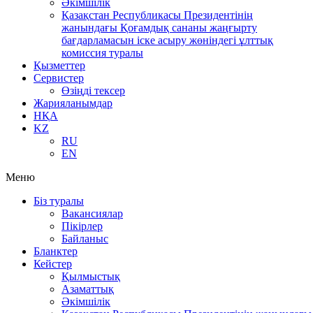
Әкімшілік
Қазақстан Республикасы Президентінің
жанындағы Қоғамдық сананы жаңғырту
бағдарламасын іске асыру жөніндегі ұлттық
комиссия туралы
Қызметтер
Сервистер
Өзіңді тексер
Жарияланымдар
НҚА
KZ
RU
EN
Меню
Біз туралы
Вакансиялар
Пікірлер
Байланыс
Бланктер
Кейстер
Қылмыстық
Азаматтық
Әкімшілік