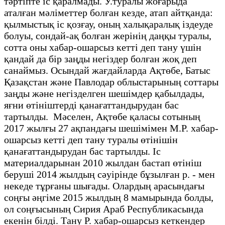
тәртіпте іс қаралмады. У.туралы жоғарыда
аталған мәліметтер болған кезде, атап айтқанда:
қылмыстық іс қозғау, оның халықаралық іздеуде
болуы, сондай-ақ болған жерінің даңқы туралы,
сотта оны хабар-ошарсыз кетті деп тану үшін
қандай да бір заңды негіздер болған жоқ деп
санаймыз. Осындай жағдайларда Ақтөбе, Батыс
Қазақстан және Павлодар облыстарының соттары
заңды және негізделген шешімдер қабылдады,
яғни өтініштерді қанағаттандырудан бас
тартылды. Мәселен, Ақтөбе қаласы сотының
2017 жылғы 27 ақпандағы шешімімен М.Р. хабар-
ошарсыз кетті деп тану туралы өтінішін
қанағаттандырудан бас тартылды. Іс
материалдарынан 2010 жылдан бастап өтініш
беруші 2014 жылдың сәуірінде бұзылған р. - мен
некеде тұрғаны шығады. Олардың арасындағы
соңғы әңгіме 2015 жылдың 8 мамырында болды,
ол соңғысының Сирия Араб Республикасында
екенін білді. Тану Р. хабар-ошарсыз кеткендер