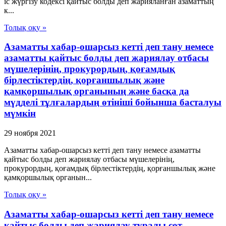
іс жүргізу кодексі қайтыс болды деп жарияланған азаматтың
к...
Толық оқу »
Азаматты хабар-ошарсыз кетті деп тану немесе
азаматты қайтыс болды деп жариялау отбасы
мүшелерінің, прокурордың, қоғамдық
бірлестіктердің, қорғаншылық және
қамқоршылық органының және басқа да
мүдделі тұлғалардың өтініші бойынша басталуы
мүмкін
29 ноября 2021
Азаматты хабар-ошарсыз кетті деп тану немесе азаматты
қайтыс болды деп жариялау отбасы мүшелерінің,
прокурордың, қоғамдық бірлестіктердің, қорғаншылық және
қамқоршылық органын...
Толық оқу »
Азаматты хабар-ошарсыз кетті деп тану немесе
қайтыс болды деп жариялау туралы сот