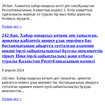
28-бап. Азаматты хабар-ошарсыз кеттi деп тануҚазақстан
Республикасының Азаматтық кодексi 1. Егер азаматтың
тұрғылықты жерiнде ол туралы бiр жыл бойы деректер
болмаса, мүдделi...
Толық оқу »
242-бап. Хабар-ошарсыз кеткен деп танылған,
әрекетке қабілетсіз немесе ұзақ мерзімге бас
бостандығынан айыруға сотталған адаммен
некені (ерлі-зайыптылықты) бұзуды мемлекеттік
тіркеу Неке (ерлі-зайыптылық) және отбасы
туралы Қазақстан Республикасының кодексі
9 апреля 2024
242-бап. Хабар-ошарсыз кеткен деп танылған, әрекетке
қабілетсіз немесе ұзақ мерзімге бас бостандығынан айыруға
сотталған адаммен некені (ерлі-зайыптылықты) бұзуды
мемлекеттік...
Толық оқу »