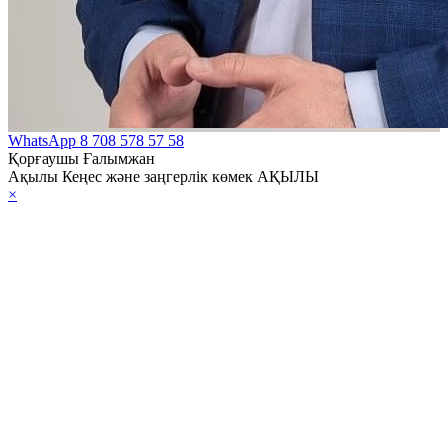
WhatsApp
8 708 578 57 58
Қорғаушы Ғалымжан
Ақылы Кеңес және заңгерлік көмек АҚЫЛЫ
×