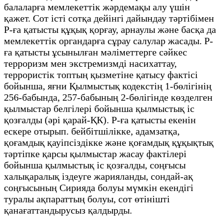
балаларға мемлекеттік жәрдемақы алу үшін
қажет. Сот істі сотқа дейінгі дайындау тәртібімен
Р-ға қатысты құқық қорғау, арнаулы және басқа да
мемлекеттік органдарға сұрау салулар жасады. Р-
ға қатысты ұсынылған мәліметтерге сәйкес
терроризм мен экстремизмді насихаттау,
террористік топтың қызметіне қатысу фактісі
бойынша, яғни Қылмыстық кодекстің 1-бөлігінің
256-бабында, 257-бабының 2-бөлігінде көзделген
қылмыстар белгілері бойынша қылмыстық іс
қозғалды (әрі қарай-ҚК). Р-ға қатысты екенін
ескере отырып. бейбітшілікке, адамзатқа,
қоғамдық қауіпсіздікке және қоғамдық құқықтық
тәртіпке қарсы қылмыстар жасау фактілері
бойынша қылмыстық іс қозғалды, соңғысы
халықаралық іздеуге жарияланды, сондай-ақ
соңғысының Сирияда болуы мүмкін екендігі
туралы ақпараттың болуы, сот өтінішті
қанағаттандырусыз қалдырды.