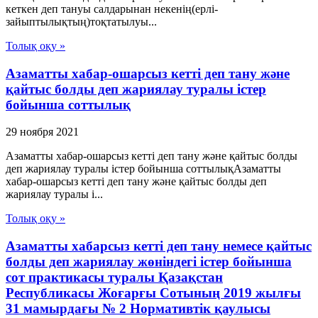
кеткен деп тануы салдарынан некенің(ерлі-
зайыптылықтың)тоқтатылуы...
Толық оқу »
Азаматты хабар-ошарсыз кетті деп тану және
қайтыс болды деп жариялау туралы істер
бойынша соттылық
29 ноября 2021
Азаматты хабар-ошарсыз кетті деп тану және қайтыс болды
деп жариялау туралы істер бойынша соттылықАзаматты
хабар-ошарсыз кетті деп тану және қайтыс болды деп
жариялау туралы і...
Толық оқу »
Азаматты хабарсыз кетті деп тану немесе қайтыс
болды деп жариялау жөніндегі істер бойынша
сот практикасы туралы Қазақстан
Республикасы Жоғарғы Сотының 2019 жылғы
31 мамырдағы № 2 Нормативтік қаулысы