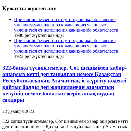
Құжатты жүктеп алу
Признание безвестно отсутствующим, объявление
умершим умышленно скрывающиеся с целью
уклониться от исполнения каких-либо обязательств
1980
рет жүктеп алынды
Признание безвестно отсутствующим, объявление
умершим умышленно скрывающиеся с целью
уклониться от исполнения каких-либо обязательств
1923
рет жүктеп алынды
322-бапқа түсініктемелер. Сот шешімімен хабар-
ошарсыз кетті деп танылған немесе Қазақстан
Республикасының Азаматтық іс жүргізу кодексі
қайтыс болды деп жарияланған азаматтың
келуінің немесе болатын жерін анықтаудың
салдары
22 декабря 2023
322-бапқа түсініктемелер. Сот шешімімен хабар-ошарсыз кетті
деп танылған немесе Қазақстан Республикасының Азаматтық