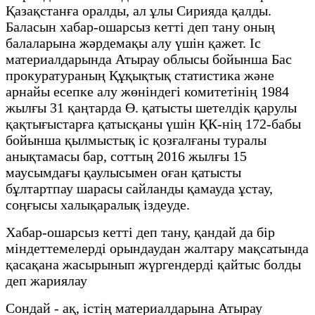
Қазақстанға оралды, ал ұлы Сирияда қалды.
Баласын хабар-ошарсыз кетті деп тану оның
балаларына жәрдемақы алу үшін қажет. Іс
материалдарында Атырау облысы бойынша Бас
прокуратураның Құқықтық статистика және
арнайы есепке алу жөніндегі комитетінің 1984
жылғы 31 қаңтарда Ө. қатысты шетелдік қарулы
қақтығыстарға қатысқаны үшін ҚК-нің 172-бабы
бойынша қылмыстық іс қозғалғаны туралы
анықтамасы бар, соттың 2016 жылғы 15
маусымдағы қаулысымен оған қатысты
бұлтартпау шарасы сайланды қамауда ұстау,
соңғысы халықаралық іздеуде.
Хабар-ошарсыз кетті деп тану, қандай да бір
міндеттемелерді орындаудан жалтару мақсатында
қасақана жасырынып жүргендерді қайтыс болды
деп жариялау
Сондай - ақ, істің материалдарына Атырау