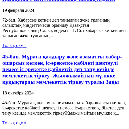
19 февраля 2024
72-бап. Хабарсыз кеткен деп танылған жеке тұлғаның
салықтық міндеттемесін орындау Қазақстан
Республикасының Салық кодексі 1. Сот хабарсыз кеткен деп
таныған жеке тұлғаның...
Толық оқу »
45-бап. Мұраға қалдыру және азаматты хабар-
ошарсыз кеткен, іс-әрекетке қабілеті шектеулі
немесе іс-әрекетке қабілетсіз деп тану кезінде
мемлекеттік тіркеу Жылжымайтын мүлікке
құқықтарды мемлекеттік тіркеу туралы Заңы
18 октября 2024
45-бап. Мұраға қалдыру және азаматты хабар-ошарсыз кеткен,
іс-әрекетке қабілеті шектеулі немесе іс-әрекетке қабілетсіз деп
тану кезінде мемлекеттік тіркеуЖылжымайтын мүлікке қ...
Толық оқу »