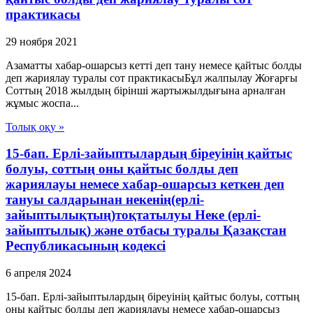
практикасы
29 ноября 2021
Азаматты хабар-ошарсыз кетті деп тану немесе қайтыс болды
деп жариялау туралы сот практикасыБұл жалпылау Жоғарғы
Соттың 2018 жылдың бірінші жартыжылдығына арналған
жұмыс жоспа...
Толық оқу »
15-бап. Ерлі-зайыптылардың біреуінің қайтыс
болуы, соттың оны қайтыс болды деп
жариялауы немесе хабар-ошарсыз кеткен деп
тануы салдарынан некенің(ерлі-
зайыптылықтың)тоқтатылуы Неке (ерлі-
зайыптылық) және отбасы туралы Қазақстан
Республикасының кодексі
6 апреля 2024
15-бап. Ерлі-зайыптылардың біреуінің қайтыс болуы, соттың
оны қайтыс болды деп жариялауы немесе хабар-ошарсыз