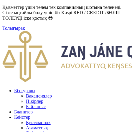
Қызметтер үшін төлем тек компанияның шотына төленеді.
Сізге ыңғайлы болу үшін біз Kaspi RED / CREDIT /БӨЛІП
ТӨЛЕУДІ іске қостық 😎
Толығырақ
Біз туралы
Вакансиялар
Пікірлер
Байланыс
Бланктер
Кейстер
Қылмыстық
Азаматтық