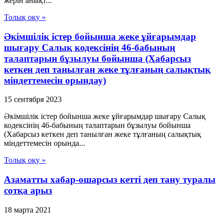
жерін анықт...
Толық оқу »
Әкімшілік істер бойынша жеке ұйғарымдар
шығару Салық кодексінің 46-бабының
талаптарын бұзылуы бойынша (Хабарсыз
кеткен деп танылған жеке тұлғаның салықтық
міндеттемесін орындау)
15 сентября 2023
Әкімшілік істер бойынша жеке ұйғарымдар шығару Салық
кодексінің 46-бабының талаптарын бұзылуы бойынша
(Хабарсыз кеткен деп танылған жеке тұлғаның салықтық
міндеттемесін орында...
Толық оқу »
Азаматты хабар-ошарсыз кетті деп тану туралы
сотқа арыз
18 марта 2021