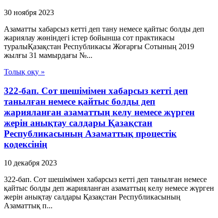
30 ноября 2023
Азаматты хабарсыз кетті деп тану немесе қайтыс болды деп
жариялау жөніндегі істер бойынша сот практикасы
туралыҚазақстан Республикасы Жоғарғы Сотының 2019
жылғы 31 мамырдағы №...
Толық оқу »
322-бап. Сот шешімімен хабарсыз кетті деп
танылған немесе қайтыс болды деп
жарияланған азаматтың келу немесе жүрген
жерін анықтау салдары Қазақстан
Республикасының Азаматтық процестік
кодексінің
10 декабря 2023
322-бап. Сот шешімімен хабарсыз кетті деп танылған немесе
қайтыс болды деп жарияланған азаматтың келу немесе жүрген
жерін анықтау салдары Қазақстан Республикасының
Азаматтық п...