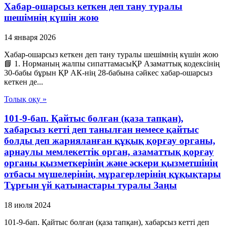
Хабар-ошарсыз кеткен деп тану туралы
шешімнің күшін жою
14 января 2026
Хабар-ошарсыз кеткен деп тану туралы шешімнің күшін жою
📘 1. Норманың жалпы сипаттамасыҚР Азаматтық кодексінің
30-бабы бұрын ҚР АК-нің 28-бабына сәйкес хабар-ошарсыз
кеткен де...
Толық оқу »
101-9-бап. Қайтыс болған (қаза тапқан),
хабарсыз кетті деп танылған немесе қайтыс
болды деп жарияланған құқық қорғау органы,
арнаулы мемлекеттік орган, азаматтық қорғау
органы қызметкерінің және әскери қызметшінің
отбасы мүшелерінің, мұрагерлерінің құқықтары
Тұрғын үй қатынастары туралы Заңы
18 июля 2024
101-9-бап. Қайтыс болған (қаза тапқан), хабарсыз кетті деп