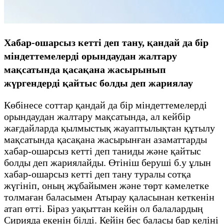
Хабар-ошарсыз кетті деп тану, қандай да бір
міндеттемелерді орындаудан жалтару
мақсатында қасақана жасырынып
жүргендерді қайтыс болды деп жариялау
Көбінесе соттар қандай да бір міндеттемелерді
орындаудан жалтару мақсатында, ал кейбір
жағдайларда қылмыстық жауаптылықтан құтылу
мақсатында қасақана жасырынған азаматтарды
хабар-ошарсыз кетті деп таниды және қайтыс
болды деп жариялайды. Өтініш беруші б.у ұлын
хабар-ошарсыз кетті деп тану туралы сотқа
жүгініп, оның жұбайымен және төрт кәмелетке
толмаған баласымен Атырау қаласынан кеткенін
атап өтті. Біраз уақыттан кейін ол балалардың
Сирияда екенін білді. Кейін бес баласы бар келіні