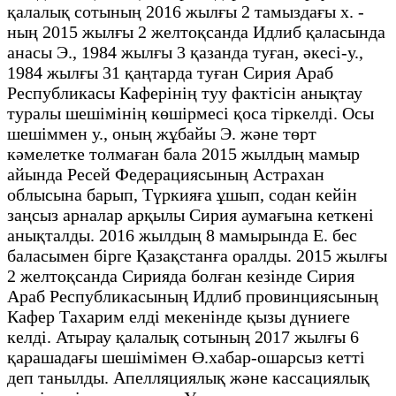
қалалық сотының 2016 жылғы 2 тамыздағы х. -
ның 2015 жылғы 2 желтоқсанда Идлиб қаласында
анасы Э., 1984 жылғы 3 қазанда туған, әкесі-у.,
1984 жылғы 31 қаңтарда туған Сирия Араб
Республикасы Каферінің туу фактісін анықтау
туралы шешімінің көшірмесі қоса тіркелді. Осы
шешіммен у., оның жұбайы Э. және төрт
кәмелетке толмаған бала 2015 жылдың мамыр
айында Ресей Федерациясының Астрахан
облысына барып, Түркияға ұшып, содан кейін
заңсыз арналар арқылы Сирия аумағына кеткені
анықталды. 2016 жылдың 8 мамырында Е. бес
баласымен бірге Қазақстанға оралды. 2015 жылғы
2 желтоқсанда Сирияда болған кезінде Сирия
Араб Республикасының Идлиб провинциясының
Кафер Тахарим елді мекенінде қызы дүниеге
келді. Атырау қалалық сотының 2017 жылғы 6
қарашадағы шешімімен Ө.хабар-ошарсыз кетті
деп танылды. Апелляциялық және кассациялық