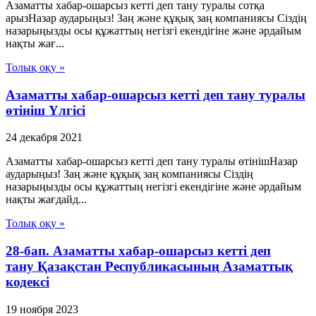
Азаматты хабар-ошарсыз кетті деп тану туралы сотқа
арызНазар аударыңыз! Заң және құқық заң компаниясы Сіздің
назарыңызды осы құжаттың негізгі екендігіне және әрдайым
нақты жағ...
Толық оқу »
Азаматты хабар-ошарсыз кетті деп тану туралы
өтініш Үлгісі
24 декабря 2021
Азаматты хабар-ошарсыз кетті деп тану туралы өтінішНазар
аударыңыз! Заң және құқық заң компаниясы Сіздің
назарыңызды осы құжаттың негізгі екендігіне және әрдайым
нақты жағдайд...
Толық оқу »
28-бап. Азаматты хабар-ошарсыз кеттi деп
тану Қазақстан Республикасының Азаматтық
кодексi
19 ноября 2023