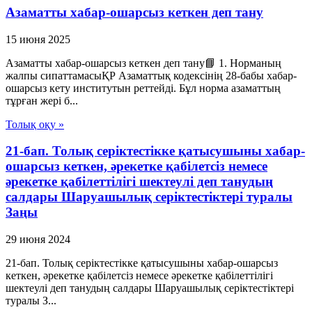
Азаматты хабар-ошарсыз кеткен деп тану
15 июня 2025
Азаматты хабар-ошарсыз кеткен деп тану📘 1. Норманың
жалпы сипаттамасыҚР Азаматтық кодексінің 28-бабы хабар-
ошарсыз кету институтын реттейді. Бұл норма азаматтың
тұрған жері б...
Толық оқу »
21-бап. Толық серiктестiкке қатысушыны хабар-
ошарсыз кеткен, әрекетке қабiлетсiз немесе
әрекетке қабiлеттiлiгi шектеулi деп танудың
салдары Шаруашылық серіктестіктері туралы
Заңы
29 июня 2024
21-бап. Толық серiктестiкке қатысушыны хабар-ошарсыз
кеткен, әрекетке қабiлетсiз немесе әрекетке қабiлеттiлiгi
шектеулi деп танудың салдары Шаруашылық серіктестіктері
туралы З...