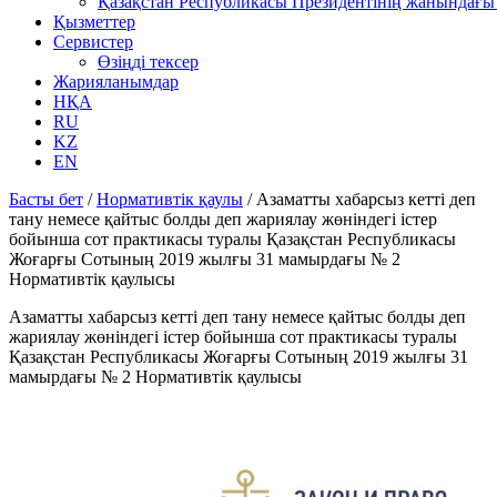
Қазақстан Республикасы Президентінің жанындағы 
Қызметтер
Сервистер
Өзіңді тексер
Жарияланымдар
НҚА
RU
KZ
EN
Басты бет
/
Нормативтік қаулы
/
Азаматты хабарсыз кетті деп
тану немесе қайтыс болды деп жариялау жөніндегі істер
бойынша сот практикасы туралы Қазақстан Республикасы
Жоғарғы Сотының 2019 жылғы 31 мамырдағы № 2
Нормативтік қаулысы
Азаматты хабарсыз кетті деп тану немесе қайтыс болды деп
жариялау жөніндегі істер бойынша сот практикасы туралы
Қазақстан Республикасы Жоғарғы Сотының 2019 жылғы 31
мамырдағы № 2 Нормативтік қаулысы