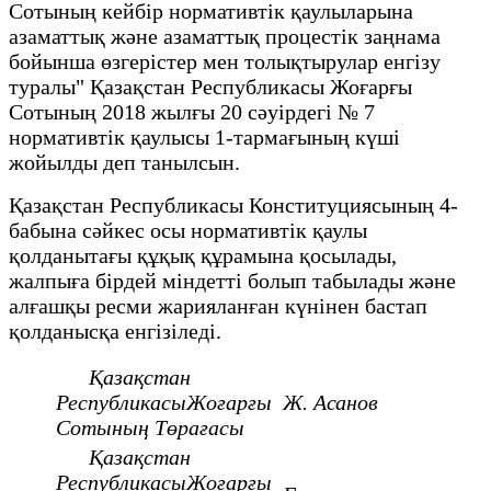
Сотының кейбір нормативтік қаулыларына
азаматтық және азаматтық процестік заңнама
бойынша өзгерістер мен толықтырулар енгізу
туралы" Қазақстан Республикасы Жоғарғы
Сотының 2018 жылғы 20 сәуірдегі № 7
нормативтік қаулысы 1-тармағының күші
жойылды деп танылсын.
Қазақстан Республикасы Конституциясының 4-
бабына сәйкес осы нормативтік қаулы
қолданытағы құқық құрамына қосылады,
жалпыға бірдей міндетті болып табылады және
алғашқы ресми жарияланған күнінен бастап
қолданысқа енгізіледі.
Қазақстан
РеспубликасыЖоғарғы
Ж. Асанов
Сотының Төрағасы
Қазақстан
РеспубликасыЖоғарғы