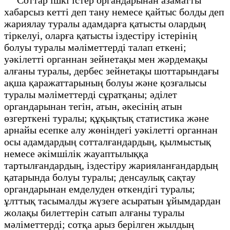
хабарсыз кетті деп тану немесе қайтыс болды деп
жариялау туралы адамдарға қатысты олардың
тіркелуі, оларға қатысты іздестіру істерінің
болуы туралы мәліметтерді талап еткені;
уәкілетті органнан зейнетақы мен жәрдемақы
алғаны туралы, дербес зейнетақы шоттарындағы
ақша қаражаттарының болуы және қозғалысы
туралы мәліметтерді сұратқаны; әділет
органдарынан тегін, атын, әкесінің атын
өзгерткені туралы; құқықтық статистика және
арнайы есепке алу жөніндегі уәкілетті органнан
осы адамдардың сотталғандардың, қылмыстық
немесе әкімшілік жауаптылыққа
тартылғандардың, іздестіру жарияланғандардың
қатарында болуы туралы; денсаулық сақтау
органдарынан емделуден өткендігі туралы;
ұлттық тасымалды жүзеге асыратын ұйымдардан
жолақы билеттерін сатып алғаны туралы
мәліметтерді; сотқа арыз берілген жылдың