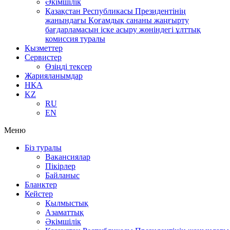
Әкімшілік
Қазақстан Республикасы Президентінің
жанындағы Қоғамдық сананы жаңғырту
бағдарламасын іске асыру жөніндегі ұлттық
комиссия туралы
Қызметтер
Сервистер
Өзіңді тексер
Жарияланымдар
НҚА
KZ
RU
EN
Меню
Біз туралы
Вакансиялар
Пікірлер
Байланыс
Бланктер
Кейстер
Қылмыстық
Азаматтық
Әкімшілік