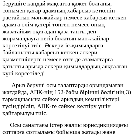
берушіге қандай мақсатта қажет болғаны,
сонымен қатар адамның хабарсыз кеткенін
растайтын мән-жайлар немесе хабарсыз кеткен
адамға өлiм қатерi төнген немесе оның
жазатайым оқиғадан қаза тапты деп
жорамалдауға негiз болатын мән-жайлар
көрсетілуі тиіс. Әскери іс-қимылдарға
байланысты хабарсыз кеткен әскери
қызметшілерге немесе өзге де азаматтарға
қатысты арызда әскери қимылдардың аяқталған
күні көрсетіледі.
Арыз беруші осы талаптарды орындамаған
жағдайда, АПК-нің 152-бабы бірінші бөлігінің 3)
тармақшасына сәйкес арыздың кемшіліктері
түсіндіріліп, АПК-ге сәйкес келтіру үшін
қайтарылуы тиіс.
Осы санаттағы істер жалпы юрисдикциядағы
соттарға соттылығы бойынша жатады және