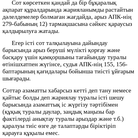
Сот көрсеткен қандай да бір бұқаралық
ақпарат құралдарында жарияланымды растайтын
дәлелдемелер болмаған жағдайда, арыз АПК-нің
279-бабының 12) тармақшасына сәйкес қараусыз
қалдырылуға жатады.
Егер істі сот талқылауына дайындау
барысында арыз беруші мүлікті қорғау және
басқару үшін қамқоршыны тағайындау туралы
өтінішхатпен жүгінсе, судья АПК-нің 155, 156-
баптарының қағидалары бойынша тиісті ұйғарым
шығарады.
Соттар азаматты хабарсыз кетті деп тану немесе
қайтыс болды деп жариялау туралы істі шешу
барысында азаматтық іс жүргізу тәртібімен
(құқық туралы даулар, заңдық маңызы бар
фактілерді анықтау туралы арыздар және т.б.)
қаралуы тиіс өзге де талаптарды біріктіріп
қарауға құқылы емес.