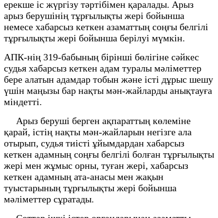
ерекше іс жүргізу тәртібімен қаралады. Арыз
арыз берушінің тұрғылықты жері бойынша
немесе хабарсыз кеткен азаматтың соңғы белгілі
тұрғылықты жері бойынша берілуі мүмкін.
АПК-нің 319-бабының бірінші бөлігіне сәйкес
судья хабарсыз кеткен адам туралы мәліметтер
бере алатын адамдар тобын және істі дұрыс шешу
үшін маңызы бар нақты мән-жайларды анықтауға
міндетті.
Арыз беруші берген ақпараттың көлеміне
қарай, істің нақты мән-жайларын негізге ала
отырып, судья тиісті ұйымдардан хабарсыз
кеткен адамның соңғы белгілі болған тұрғылықты
жері мен жұмыс орны, туған жері, хабарсыз
кеткен адамның ата-анасы мен жақын
туыстарының тұрғылықты жері бойынша
мәліметтер сұратады.
Соттар ішкі істер органдарынан азаматты