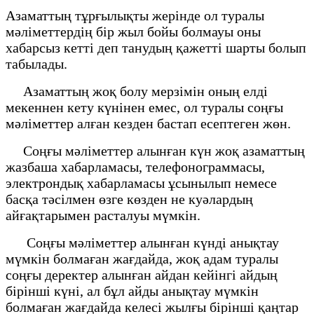
Азаматтың тұрғылықты жерінде ол туралы
мәліметтердің бір жыл бойы болмауы оны
хабарсыз кетті деп танудың қажетті шарты болып
табылады.
Азаматтың жоқ болу мерзімін оның елді
мекеннен кету күнінен емес, ол туралы соңғы
мәліметтер алған кезден бастап есептеген жөн.
Соңғы мәліметтер алынған күн жоқ азаматтың
жазбаша хабарламасы, телефонограммасы,
электрондық хабарламасы ұсынылып немесе
басқа тәсілмен өзге көзден не куәлардың
айғақтарымен расталуы мүмкін.
Соңғы мәліметтер алынған күнді анықтау
мүмкін болмаған жағдайда, жоқ адам туралы
соңғы деректер алынған айдан кейiнгi айдың
бiрiншi күнi, ал бұл айды анықтау мүмкiн
болмаған жағдайда келесi жылғы бiрiншi қаңтар