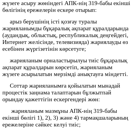
жүзеге асыру жөніндегі АПК-нің 319-бабы екінші
бөлігінің ережелерін ескере отырып:
арыз берушінің істі қозғау туралы
жарияланымды бұқаралық ақпарат құралдарында
(аудандық, облыстық, республикалық деңгейдегі,
Интернет желісінде, телевизияда) жариялауды өз
есебінен жүргізетінін көрсетуге;
жарияланым орналастырылуы тиіс бұқаралық
ақпарат құралдарын көрсетіп, жарияланым
жүзеге асырылатын мерзімді анықтауға міндетті.
Соттар жарияланымға қойылатын мынадай
процестік заңнама талаптарын бұлжытпай
орындау қажеттігін ескергендері жөн:
жарияланым мазмұны АПК-нің 319-бабы
екінші бөлігі 1), 2), 3) және 4) тармақшаларының
ережелеріне сәйкес келуі тиіс;