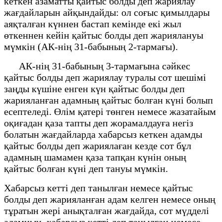
кеткен азаматты қайтыс болды деп жариялау
жағдайларын айқындайды: ол соғыс қимылдары
аяқталған күннен бастап кемінде екi жыл
өткеннен кейiн қайтыс болды деп жариялануы
мүмкiн (АК-нің 31-бабының 2-тармағы).
АК-нің 31-бабының 3-тармағына сәйкес
қайтыс болды деп жариялау туралы сот шешiмi
заңды күшiне енген күн қайтыс болды деп
жарияланған адамның қайтыс болған күнi болып
есептеледi. Өлiм қатерi төнген немесе жазатайым
оқиғадан қаза тапты деп жорамалдауға негiз
болатын жағдайларда хабарсыз кеткен адамды
қайтыс болды деп жариялаған кезде сот бұл
адамның шамамен қаза тапқан күнiн оның
қайтыс болған күнi деп тануы мүмкiн.
Хабарсыз кетті деп танылған немесе қайтыс
болды деп жарияланған адам келген немесе оның
тұратын жері анықталған жағдайда, сот мүдделі
адамның, хабарсыз кетті деп танылған немесе