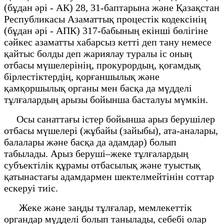
(бұдан әрі - АК) 28, 31-баптарына және Қазақстан
Республикасы Азаматтық процестік кодексінің
(бұдан әрі - АПК) 317-бабының екінші бөлігіне
сәйкес азаматты хабарсыз кетті деп тану немесе
қайтыс болды деп жариялау туралы іс оның
отбасы мүшелерінің, прокурордың, қоғамдық
бірлестіктердің, қорғаншылық және
қамқоршылық органы мен басқа да мүдделі
тұлғалардың арызы бойынша басталуы мүмкін.
Осы санаттағы істер бойынша арыз берушілер
отбасы мүшелері (жұбайы (зайыбы), ата-аналары,
балалары және басқа да адамдар) болып
табылады. Арыз беруші–жеке тұлғалардың
субъектілік құрамы отбасылық және туыстық
қатынастағы адамдармен шектелмейтінін соттар
ескеруі тиіс.
Жеке және заңды тұлғалар, мемлекеттік
органдар мүдделі болып танылады, себебі олар