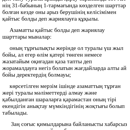
нің 31-бабының 1-тармағында көзделген шарттар
болған кезде оны арыз берушінің келісімімен
қайтыс болды деп жариялауға құқылы.
Азаматты қайтыс болды деп жариялау
шарттары мыналар:
оның тұрғылықты жерінде ол туралы үш жыл
бойы, ал егер өлiм қатерi төнген немесе
жазатайым оқиғадан қаза тапты деп
жорамалдауға негiз болатын жағдайларда алты ай
бойы деректердің болмауы;
көрсетілген мерзім ішінде азаматтың тұрған
жері туралы мәліметтерді алмау және
қабылданған шараларға қарамастан оның тірі
екендігін анықтау мүмкіндігінің жоқтығы болып
табылады.
Заң соғыс қимылдарына байланысты хабарсыз