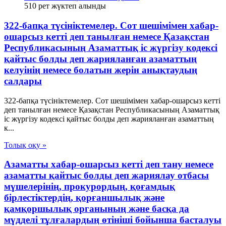
510
рет жүктеп алынды
322-бапқа түсініктемелер. Сот шешімімен хабар-
ошарсыз кетті деп танылған немесе Қазақстан
Республикасының Азаматтық іс жүргізу кодексі
қайтыс болды деп жарияланған азаматтың
келуінің немесе болатын жерін анықтаудың
салдары
322-бапқа түсініктемелер. Сот шешімімен хабар-ошарсыз кетті
деп танылған немесе Қазақстан Республикасының Азаматтық
іс жүргізу кодексі қайтыс болды деп жарияланған азаматтың
к...
Толық оқу »
Азаматты хабар-ошарсыз кетті деп тану немесе
азаматты қайтыс болды деп жариялау отбасы
мүшелерінің, прокурордың, қоғамдық
бірлестіктердің, қорғаншылық және
қамқоршылық органының және басқа да
мүдделі тұлғалардың өтініші бойынша басталуы