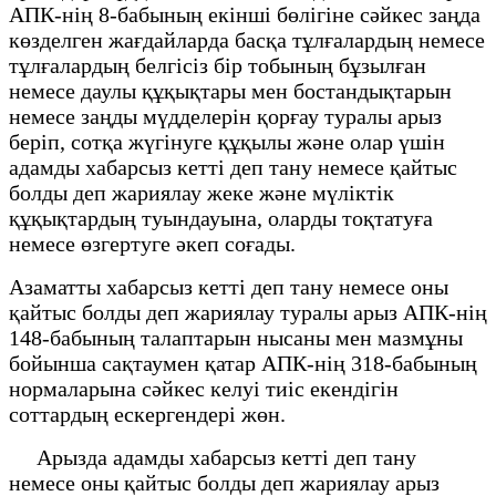
АПК-нің 8-бабының екінші бөлігіне сәйкес заңда
көзделген жағдайларда басқа тұлғалардың немесе
тұлғалардың белгісіз бір тобының бұзылған
немесе даулы құқықтары мен бостандықтарын
немесе заңды мүдделерін қорғау туралы арыз
беріп, сотқа жүгінуге құқылы және олар үшін
адамды хабарсыз кетті деп тану немесе қайтыс
болды деп жариялау жеке және мүліктік
құқықтардың туындауына, оларды тоқтатуға
немесе өзгертуге әкеп соғады.
Азаматты хабарсыз кетті деп тану немесе оны
қайтыс болды деп жариялау туралы арыз АПК-нің
148-бабының талаптарын нысаны мен мазмұны
бойынша сақтаумен қатар АПК-нің 318-бабының
нормаларына сәйкес келуі тиіс екендігін
соттардың ескергендері жөн.
Арызда адамды хабарсыз кетті деп тану
немесе оны қайтыс болды деп жариялау арыз