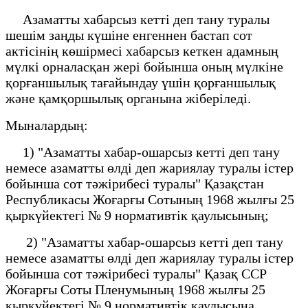
Азаматты хабарсыз кетті деп тану туралы
шешім заңды күшіне енгеннен бастап сот
актісінің көшірмесі хабарсыз кеткен адамның
мүлкі орналасқан жері бойынша оның мүлкіне
қорғаншылық тағайындау үшін қорғаншылық
және қамқоршылық органына жіберіледі.
Мыналардың:
1) "Азаматты хабар-ошарсыз кетті деп тану
немесе азаматты өлді деп жариялау туралы істер
бойынша сот тәжірибесі туралы" Қазақстан
Республикасы Жоғарғы Сотының 1968 жылғы 25
қыркүйектегі № 9 нормативтік қаулысының;
2) "Азаматты хабар-ошарсыз кетті деп тану
немесе азаматты өлді деп жариялау туралы істер
бойынша сот тәжірибесі туралы" Қазақ ССР
Жоғарғы Соты Пленумының 1968 жылғы 25
қыркүйектегі № 9 нормативтік қаулысына