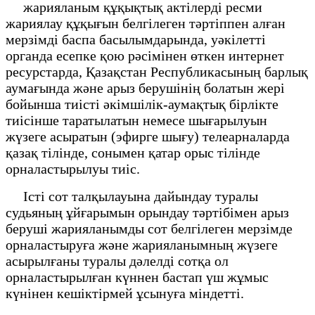
жарияланым құқықтық актілерді ресми
жариялау құқығын белгілеген тәртіппен алған
мерзімді баспа басылымдарында, уәкілетті
органда есепке қою рәсімінен өткен интернет
ресурстарда, Қазақстан Республикасының барлық
аумағында және арыз берушінің болатын жері
бойынша тиісті әкімшілік-аумақтық бірлікте
тиісінше таратылатын немесе шығарылуын
жүзеге асыратын (эфирге шығу) телеарналарда
қазақ тілінде, сонымен қатар орыс тілінде
орналастырылуы тиіс.
Істі сот талқылауына дайындау туралы
судьяның ұйғарымын орындау тәртібімен арыз
беруші жарияланымды сот белгілеген мерзімде
орналастыруға және жарияланымның жүзеге
асырылғаны туралы дәлелді сотқа ол
орналастырылған күннен бастап үш жұмыс
күнінен кешіктірмей ұсынуға міндетті.