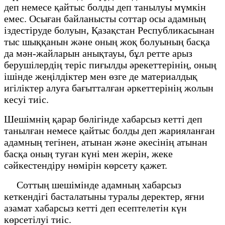
деп немесе қайтыс болды деп танылуы мүмкін
емес. Осыған байланысты соттар осы адамның
іздестіруде болуын, Қазақстан Республикасынан
тыс шыққанын және оның жоқ болуының басқа
да мән-жайларын анықтауы, бұл ретте арыз
берушілердің теріс пиғылды әрекеттерінің, оның
ішінде жеңілдіктер мен өзге де материалдық
игіліктер алуға бағытталған әркеттерінің жолын
кесуі тиіс.
Шешімнің қарар бөлігінде хабарсыз кетті деп
танылған немесе қайтыс болды деп жарияланған
адамның тегінен, атынан және әкесінің атынан
басқа оның туған күні мен жерін, жеке
сәйкестендіру нөмірін көрсету қажет.
Соттың шешімінде адамның хабарсыз
кеткендігі басталатыны туралы деректер, яғни
азамат хабарсыз кетті деп есептелетін күн
көрсетілуі тиіс.