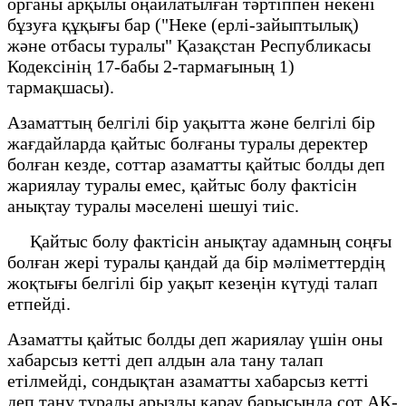
органы арқылы оңайлатылған тәртіппен некені
бұзуға құқығы бар ("Неке (ерлі-зайыптылық)
және отбасы туралы" Қазақстан Республикасы
Кодексінің 17-бабы 2-тармағының 1)
тармақшасы).
Азаматтың белгілі бір уақытта және белгілі бір
жағдайларда қайтыс болғаны туралы деректер
болған кезде, соттар азаматты қайтыс болды деп
жариялау туралы емес, қайтыс болу фактісін
анықтау туралы мәселені шешуі тиіс.
Қайтыс болу фактісін анықтау адамның соңғы
болған жері туралы қандай да бір мәліметтердің
жоқтығы белгілі бір уақыт кезеңін күтуді талап
етпейді.
Азаматты қайтыс болды деп жариялау үшін оны
хабарсыз кетті деп алдын ала тану талап
етілмейді, сондықтан азаматты хабарсыз кетті
деп тану туралы арызды қарау барысында сот АК-