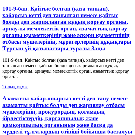
101-9-бап. Қайтыс болған (қаза тапқан),
хабарсыз кетті деп танылған немесе қайтыс
болды деп жарияланған құқық қорғау органы,
арнаулы мемлекеттік орган, азаматтық қорғау
органы қызметкерінің және әскери қызметшінің
отбасы мүшелерінің, мұрагерлерінің құқықтары
Тұрғын үй қатынастары туралы Заңы
101-9-бап. Қайтыс болған (қаза тапқан), хабарсыз кетті деп
танылған немесе қайтыс болды деп жарияланған құқық
қорғау органы, арнаулы мемлекеттік орган, азаматтық қорғау
орган...
Толық оқу »
Азаматты хабар-ошарсыз кетті деп тану немесе
азаматты қайтыс болды деп жариялау отбасы
мүшелерінің, прокурордың, қоғамдық
бірлестіктердің, қорғаншылық және
қамқоршылық органының және басқа да
мүдделі тұлғалардың өтініші бойынша басталуы