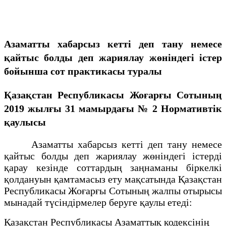
Азаматты хабарсыз кетті деп тану немесе
қайтыс болды деп жариялау жөніндегі істер
бойынша сот практикасы туралы
Қазақстан Республикасы Жоғарғы Сотының
2019 жылғы 31 мамырдағы № 2 Нормативтік
қаулысы
Азаматты хабарсыз кетті деп тану немесе
қайтыс болды деп жариялау жөніндегі істерді
қарау кезінде соттардың заңнаманы біркелкі
қолдануын қамтамасыз ету мақсатында Қазақстан
Республикасы Жоғарғы Сотының жалпы отырысы
мынадай түсіндірмелер беруге қаулы етеді:
Қазақстан Республикасы Азаматтық кодексінің