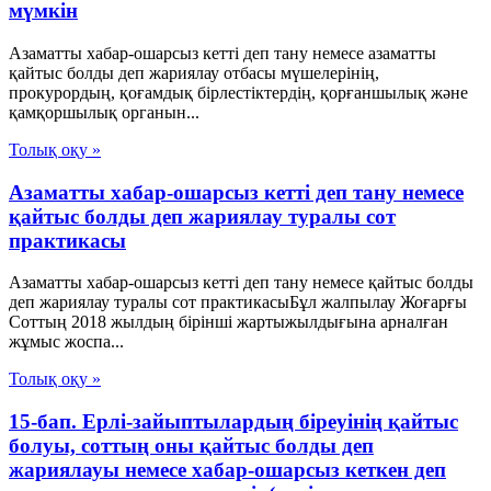
мүмкін
Азаматты хабар-ошарсыз кетті деп тану немесе азаматты
қайтыс болды деп жариялау отбасы мүшелерінің,
прокурордың, қоғамдық бірлестіктердің, қорғаншылық және
қамқоршылық органын...
Толық оқу »
Азаматты хабар-ошарсыз кетті деп тану немесе
қайтыс болды деп жариялау туралы сот
практикасы
Азаматты хабар-ошарсыз кетті деп тану немесе қайтыс болды
деп жариялау туралы сот практикасыБұл жалпылау Жоғарғы
Соттың 2018 жылдың бірінші жартыжылдығына арналған
жұмыс жоспа...
Толық оқу »
15-бап. Ерлі-зайыптылардың біреуінің қайтыс
болуы, соттың оны қайтыс болды деп
жариялауы немесе хабар-ошарсыз кеткен деп