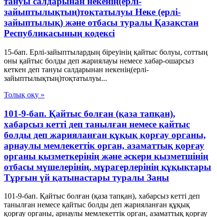
тануы салдарынан некенің(ерлі-
зайыптылықтың)тоқтатылуы Неке (ерлі-
зайыптылық) және отбасы туралы Қазақстан
Республикасының кодексі
15-бап. Ерлі-зайыптылардың біреуінің қайтыс болуы, соттың
оны қайтыс болды деп жариялауы немесе хабар-ошарсыз
кеткен деп тануы салдарынан некенің(ерлі-
зайыптылықтың)тоқтатылуы...
Толық оқу »
101-9-бап. Қайтыс болған (қаза тапқан),
хабарсыз кетті деп танылған немесе қайтыс
болды деп жарияланған құқық қорғау органы,
арнаулы мемлекеттік орган, азаматтық қорғау
органы қызметкерінің және әскери қызметшінің
отбасы мүшелерінің, мұрагерлерінің құқықтары
Тұрғын үй қатынастары туралы Заңы
101-9-бап. Қайтыс болған (қаза тапқан), хабарсыз кетті деп
танылған немесе қайтыс болды деп жарияланған құқық
қорғау органы, арнаулы мемлекеттік орган, азаматтық қорғау