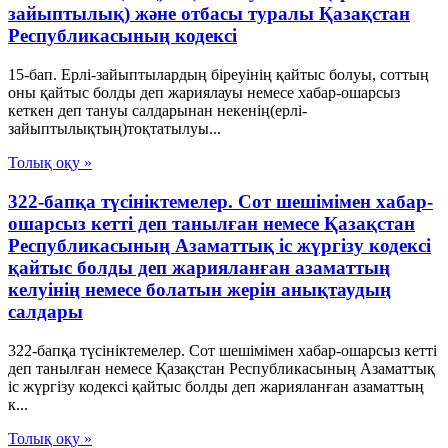
зайыптылық) және отбасы туралы Қазақстан
Республикасының кодексі
15-бап. Ерлі-зайыптылардың біреуінің қайтыс болуы, соттың
оны қайтыс болды деп жариялауы немесе хабар-ошарсыз
кеткен деп тануы салдарынан некенің(ерлі-
зайыптылықтың)тоқтатылуы...
Толық оқу »
322-бапқа түсініктемелер. Сот шешімімен хабар-
ошарсыз кетті деп танылған немесе Қазақстан
Республикасының Азаматтық іс жүргізу кодексі
қайтыс болды деп жарияланған азаматтың
келуінің немесе болатын жерін анықтаудың
салдары
322-бапқа түсініктемелер. Сот шешімімен хабар-ошарсыз кетті
деп танылған немесе Қазақстан Республикасының Азаматтық
іс жүргізу кодексі қайтыс болды деп жарияланған азаматтың
к...
Толық оқу »