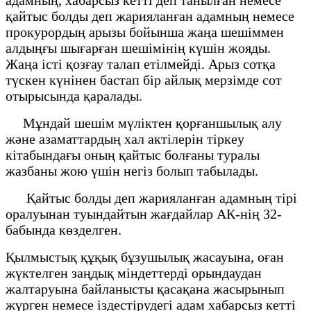
қайтыс болды деп жарияланған адамның немесе
прокурордың арызы бойынша жаңа шешіммен
алдыңғы шығарған шешімінің күшін жояды.
Жаңа істі қозғау талап етілмейді. Арыз сотқа
түскен күнінен бастап бір айлық мерзімде сот
отырысында қаралады.
Мұндай шешім мүліктен қорғаншылық алу
және азаматтардың хал актілерін тіркеу
кітабындағы оның қайтыс болғаны туралы
жазбаны жою үшін негіз болып табылады.
Қайтыс болды деп жарияланған адамның тірі
оралуынан туындайтын жағдайлар АК-нің 32-
бабында көзделген.
Қылмыстық құқық бұзушылық жасауына, оған
жүктелген заңдық міндеттерді орындаудан
жалтаруына байланысты қасақана жасырынып
жүрген немесе іздестірудегі адам хабарсыз кетті