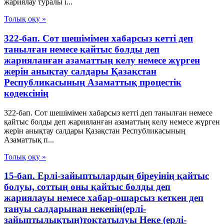
жариялау туралы і...
Толық оқу »
322-бап. Сот шешімімен хабарсыз кетті деп
танылған немесе қайтыс болды деп
жарияланған азаматтың келу немесе жүрген
жерін анықтау салдары Қазақстан
Республикасының Азаматтық процестік
кодексінің
322-бап. Сот шешімімен хабарсыз кетті деп танылған немесе
қайтыс болды деп жарияланған азаматтың келу немесе жүрген
жерін анықтау салдары Қазақстан Республикасының
Азаматтық п...
Толық оқу »
15-бап. Ерлі-зайыптылардың біреуінің қайтыс
болуы, соттың оны қайтыс болды деп
жариялауы немесе хабар-ошарсыз кеткен деп
тануы салдарынан некенің(ерлі-
зайыптылықтың)тоқтатылуы Неке (ерлі-