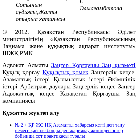
Г.
Сотының
Әлмағамбетова
судьясы,Жалпы
отырыс хатшысы
© 2012. Қазақстан Республикасы Әділет
министрлігінің «Қазақстан Республикасының
Заңнама және құқықтық ақпарат институты»
ШЖҚ РМК
Адвокат Алматы
Заңгер Қорғаушы Заң қызметі
Құқық қорғау
Құқықтық қөмек
Заңгерлік кеңсе
Азаматтық істері Қылмыстық істері Әкімшілік
істері Арбитраж даулары Заңгерлік кеңес Заңгер
Адвокаттық кеңсе Қазақстан Қорғаушы Заң
компаниясы
Құжатты жүктеп алу
№ 2 + ҚР ЖС НҚ Азаматты хабарсыз кетті деп тану
немесе қайтыс болды деп жариялау жөніндегі істер
бойынша сот практикасы туралы