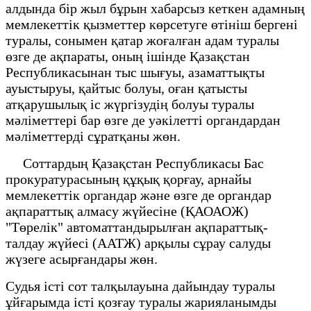
алдында бір жыл бұрын хабарсыз кеткен адамның
мемлекеттік қызметтер көрсетуге өтініш бергені
туралы, сонымен қатар жоғалған адам туралы
өзге де ақпараты, оның ішінде Қазақстан
Республикасынан тыс шығуы, азаматтықты
ауыстыруы, қайтыс болуы, оған қатысты
атқарушылық іс жүргізудің болуы туралы
мәліметтері бар өзге де уәкілетті органдардан
мәліметтерді сұратқаны жөн.
Соттардың Қазақстан Республикасы Бас
прокуратурасының құқық қорғау, арнайы
мемлекеттік органдар және өзге де органдар
ақпараттық алмасу жүйесіне (ҚАОАОЖ)
"Төрелік" автоматтандырылған ақпараттық-
талдау жүйесі (ААТЖ) арқылы сұрау салуды
жүзеге асырғандары жөн.
Судья істі сот талқылауына дайындау туралы
ұйғарымда істі қозғау туралы жарияланымды