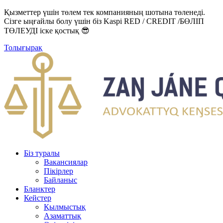
Қызметтер үшін төлем тек компанияның шотына төленеді.
Сізге ыңғайлы болу үшін біз Kaspi RED / CREDIT /БӨЛІП
ТӨЛЕУДІ іске қостық 😎
Толығырақ
Біз туралы
Вакансиялар
Пікірлер
Байланыс
Бланктер
Кейстер
Қылмыстық
Азаматтық