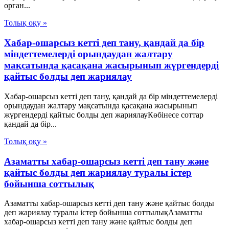
орган...
Толық оқу »
Хабар-ошарсыз кетті деп тану, қандай да бір
міндеттемелерді орындаудан жалтару
мақсатында қасақана жасырынып жүргендерді
қайтыс болды деп жариялау
Хабар-ошарсыз кетті деп тану, қандай да бір міндеттемелерді
орындаудан жалтару мақсатында қасақана жасырынып
жүргендерді қайтыс болды деп жариялауКөбінесе соттар
қандай да бір...
Толық оқу »
Азаматты хабар-ошарсыз кетті деп тану және
қайтыс болды деп жариялау туралы істер
бойынша соттылық
Азаматты хабар-ошарсыз кетті деп тану және қайтыс болды
деп жариялау туралы істер бойынша соттылықАзаматты
хабар-ошарсыз кетті деп тану және қайтыс болды деп