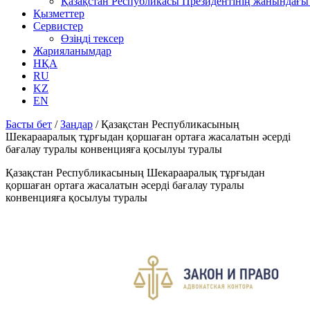
Қазақстан Республикасы Президентінің жанындағы 
Қызметтер
Сервистер
Өзіңді тексер
Жарияланымдар
НҚА
RU
KZ
EN
Басты бет
/
Заңдар
/
Қазақстан Республикасының
Шекарааралық тұрғыдан қоршаған ортаға жасалатын әсерді
бағалау туралы конвенцияға қосылуы туралы
Қазақстан Республикасының Шекарааралық тұрғыдан
қоршаған ортаға жасалатын әсерді бағалау туралы
конвенцияға қосылуы туралы