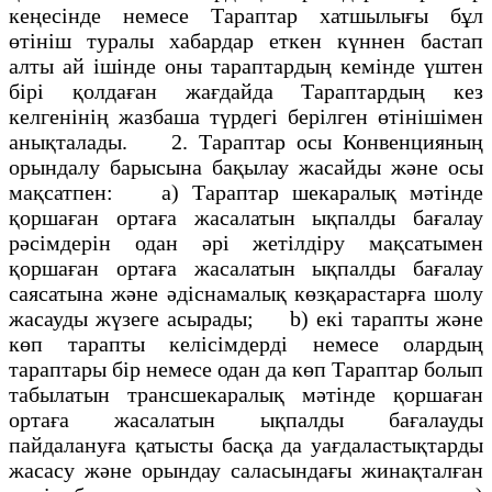
кеңесiнде немесе Тараптар хатшылығы бұл
өтiнiш туралы хабардар еткен күннен бастап
алты ай ішінде оны тараптардың кемiнде үштен
бiрi қолдаған жағдайда Тараптардың кез
келгенiнің жазбаша түрдегi берiлген өтiнiшiмен
анықталады. 2. Тараптар осы Конвенцияның
орындалу барысына бақылау жасайды және осы
мақсатпен: a) Тараптар шекаралық мәтiнде
қоршаған ортаға жасалатын ықпалды бағалау
рәсiмдерiн одан әрi жетiлдiру мақсатымен
қоршаған ортаға жасалатын ықпалды бағалау
саясатына және әдiснамалық көзқарастарға шолу
жасауды жүзеге асырады; b) екi тарапты және
көп тарапты келiсiмдердi немесе олардың
тараптары бiр немесе одан да көп Тараптар болып
табылатын трансшекаралық мәтiнде қоршаған
ортаға жасалатын ықпалды бағалауды
пайдалануға қатысты басқа да уағдаластықтарды
жасасу және орындау саласындағы жинақталған