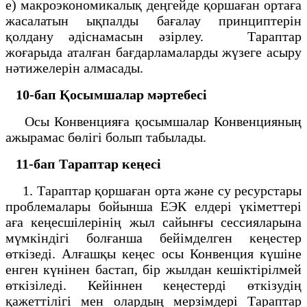
е) макроэкономикалық деңгейде қоршаған ортаға
жасалатын ықпалды бағалау принциптерiн
қолдану әдiснамасын әзiрлеу. Тараптар
жоғарыда аталған бағдарламаларды жүзеге асыру
нәтижелерiн алмасады.
10-бап Қосымшалар мәртебесі
Осы Конвенцияға қосымшалар Конвенцияның
ажырамас бөлiгi болып табылады.
11-бап Тараптар кеңесі
1. Тараптар қоршаған орта және су ресурстары
проблемалары бойынша ЕЭК елдерi үкiметтерi
аға кеңесшілерiнiң жыл сайынғы сессияларына
мүмкiндiгi болғанша бейімделген кеңестер
өткiзедi. Алғашқы кеңес осы Конвенция күшiне
енген күнiнен бастап, бiр жылдан кешiктiрiлмей
өткiзiледi. Кейiннен кеңестердi өткiзудiң
қажеттiлiгi мен олардың мерзiмдерi Тараптар