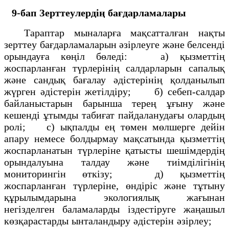
9-бап Зерттеулердің бағдарламалары
Тараптар мыналарға мақсатталған нақты
зерттеу бағдарламаларын әзiрлеуге және белсендi
орындауға көңiл бөледi: а) қызметтің
жоспарланған түрлерiнің салдарларын сапалық
және сандық бағалау әдiстерiнің қолданылып
жүрген әдiстерiн жетiлдiру; б) себеп-салдар
байланыстарын барынша терең ұғыну және
кешендi ұтымды табиғат пайдаланудағы олардың
ролi; с) ықпалды ең төмен мөлшерге дейiн
апару немесе болдырмау мақсатында қызметтің
жоспарланатын түрлерiне қатысты шешiмдердiң
орындалуына талдау және тиiмдiлiгiнің
мониторингiн өткiзу; д) қызметтің
жоспарланған түрлерiне, өндiрiс және тұтыну
құрылымдарына экологиялық жағынан
негiзделген баламаларды iздестiруге жаңашыл
көзқарастарды ынталандыру әдiстерiн әзiрлеу;