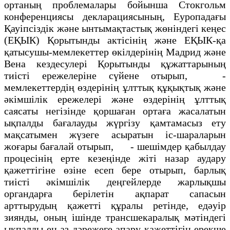
ортаның проблемалары бойынша Стокгольм
конференциясы декларациясының, Еуропадағы
Қауiпсiздiк және ынтымақтастық жөнiндегi кеңес
(ЕҚЫК) Қорытынды актiсінің және ЕҚЫК-қа
қатысушы-мемлекеттер өкiлдерiнің Мадрид және
Вена кездесулерi Қорытынды құжаттарының
тиiстi ережелерiне сүйене отырып, -
мемлекеттердің өздерінің ұлттық құқықтық және
әкiмшiлiк ережелерi және өздерiнің ұлттық
саясаты негiзiнде қоршаған ортаға жасалатын
ықпалды бағалауды жүргiзу қамтамасыз ету
мақсатымен жүзеге асыратын iс-шараларын
жоғары бағалай отырып, - шешiмдер қабылдау
процесiнiң ерте кезеңiнде жiтi назар аудару
қажеттiгiне өзiне есеп бере отырып, барлық
тиiстi әкiмшiлiк деңгейлерде жарлықшы
органдарға берiлетiн ақпарат сапасын
арттырудың қажеттi құралы ретiнде, едәуiр
зиянды, оның iшiнде трансшекаралық мәтiндегi
ықпалды ең аз дәрежеге апару қажеттiгiн ерекше