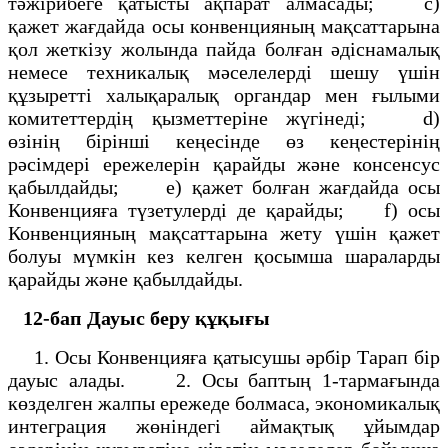
тәжiрибеге қатысты ақпарат алмасады; с)
қажет жағдайда осы конвенцияның мақсаттарына
қол жеткiзу жолында пайда болған әдiснамалық
немесе техникалық мәселелердi шешу үшiн
құзыреттi халықаралық органдар мен ғылыми
комитеттердің қызметтерiне жүгiнедi; d)
өзiнің бiрiншi кеңесiнде өз кеңестерiнің
рәсiмдерi ережелерiн қарайды және консенсус
қабылдайды; е) қажет болған жағдайда осы
Конвенцияға түзетулердi де қарайды; f) осы
Конвенцияның мақсаттарына жету үшiн қажет
болуы мүмкiн кез келген қосымша шараларды
қарайды және қабылдайды.
12-бап Дауыс беру құқығы
1. Осы Конвенцияға қатысушы әрбiр Тарап бiр
дауыс алады. 2. Осы баптың 1-тармағында
көзделген жалпы ережеде болмаса, экономикалық
интеграция жөнiндегі аймақтық ұйымдар