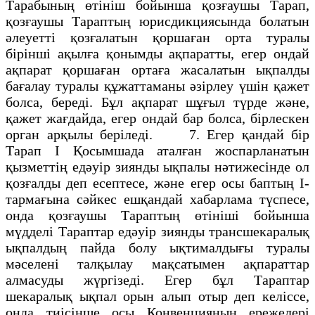
Тарабының өтiнiш бойынша қозғаушы Тарап,
қозғаушы Тараптың юрисдикциясында болатын
әлеуеттi қозғалатын қоршаған орта туралы
бiрiншi ақылға қонымды ақпаратты, егер ондай
ақпарат қоршаған ортаға жасалатын ықпалды
бағалау туралы құжаттаманы әзiрлеу үшiн қажет
болса, бередi. Бұл ақпарат шұғыл түрде және,
қажет жағдайда, егер ондай бар болса, бiрлескен
орган арқылы берiледi. 7. Егер қандай бiр
Тарап I Қосымшада аталған жоспарланатын
қызметтiң едәуiр зиянды ықпалы нәтижесiнде ол
қозғалды деп есептесе, және егер осы баптың I-
тармағына сәйкес ешқандай хабарлама түспесе,
онда қозғаушы Тараптың өтiнiшi бойынша
мүдделi Тараптар едәуiр зиянды трансшекаралық
ықпалдың пайда болу ықтималдығы туралы
мәселенi талқылау мақсатымен ақпараттар
алмасуды жүргiзедi. Егер бұл Тараптар
шекаралық ықпал орын алып отыр деп келiссе,
онда тиiсiнше осы Конвенцияның ережелерi