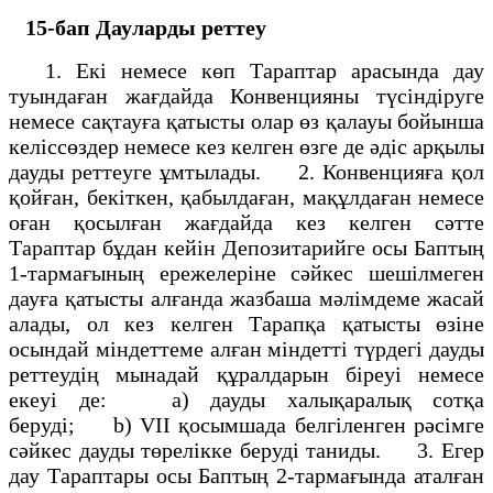
15-бап Дауларды реттеу
1. Екi немесе көп Тараптар арасында дау
туындаған жағдайда Конвенцияны түсiндiруге
немесе сақтауға қатысты олар өз қалауы бойынша
келiссөздер немесе кез келген өзге де әдiс арқылы
дауды реттеуге ұмтылады. 2. Конвенцияға қол
қойған, бекiткен, қабылдаған, мақұлдаған немесе
оған қосылған жағдайда кез келген сәтте
Тараптар бұдан кейiн Депозитарийге осы Баптың
1-тармағының ережелерiне сәйкес шешiлмеген
дауға қатысты алғанда жазбаша мәлiмдеме жасай
алады, ол кез келген Тарапқа қатысты өзiне
осындай мiндеттеме алған мiндеттi түрдегi дауды
реттеудің мынадай құралдарын бiреуi немесе
екеуi де: а) дауды халықаралық сотқа
берудi; b) VII қосымшада белгiленген рәсiмге
сәйкес дауды төрелiкке берудi таниды. 3. Егер
дау Тараптары осы Баптың 2-тармағында аталған