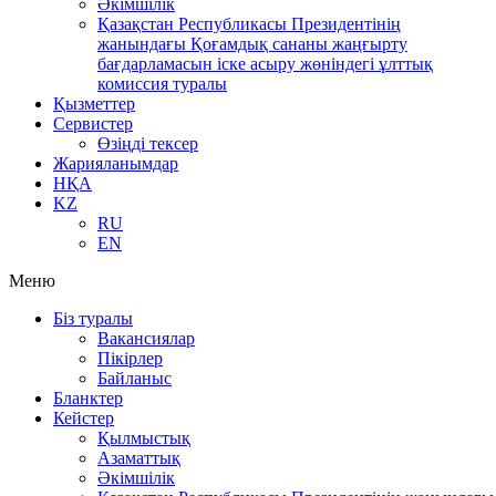
Әкімшілік
Қазақстан Республикасы Президентінің
жанындағы Қоғамдық сананы жаңғырту
бағдарламасын іске асыру жөніндегі ұлттық
комиссия туралы
Қызметтер
Сервистер
Өзіңді тексер
Жарияланымдар
НҚА
KZ
RU
EN
Меню
Біз туралы
Вакансиялар
Пікірлер
Байланыс
Бланктер
Кейстер
Қылмыстық
Азаматтық
Әкімшілік