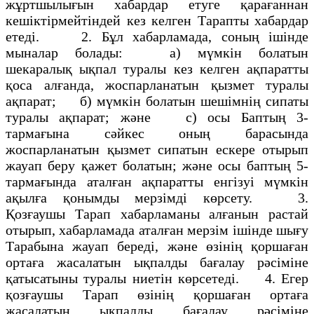
жұртшылығын хабардар етуге қарағаннан
кешiктiрмейтiндей кез келген Тарапты хабардар
етедi. 2. Бұл хабарламада, соның iшiнде
мыналар болады: а) мүмкін болатын
шекаралық ықпал туралы кез келген ақпаратты
қоса алғанда, жоспарланатын қызмет туралы
ақпарат; б) мүмкiн болатын шешiмнің сипаты
туралы ақпарат; және с) осы Баптың 3-
тармағына сәйкес оның барасында
жоспарланатын қызмет сипатын ескере отырып
жауап беру қажет болатын; және осы баптың 5-
тармағында аталған ақпаратты енгiзуi мүмкiн
ақылға қонымды мерзiмдi көрсету. 3.
Қозғаушы Тарап хабарламаны алғанын растай
отырып, хабарламада аталған мерзiм iшiнде шығу
Тарабына жауап бередi, және өзiнің қоршаған
ортаға жасалатын ықпалды бағалау рәсiмiне
қатысатыны туралы ниетiн көрсетедi. 4. Егер
қозғаушы Тарап өзiнiң қоршаған ортаға
жасалатын ықпалды бағалау рәсiмiне