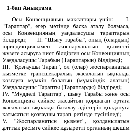
1-бап Анықтама
Осы Конвенцияның мақсаттары үшiн: I.
"Тараптар", егер мәтiнде басқа аталу болмаса,
осы Конвенцияның уағдаласушы тараптарын
бiлдiредi; ІІ. "Шығу тарабы", оның (олардың)
юрисдикциясымен жоспарланатын қызметтi
жүзеге асыруға ниет бiлдiрген осы Конвенцияның
Уағдаласушы Тарабын (Тараптарын) бiлдiредi;
III. "Қозғаушы Тарап", ол (олар) жоспарланатын
қызметке трансшекаралық жасалатын ықпалды
қозғауға мүмкiн болатын (мүмкiндiк алатын)
Уағдаласушы Тарапты (Тараптарды) бiлдiредi;
IV. "Мүдделi Тараптар", шығу Тарабы және осы
Конвенцияға сәйкес жасайтын қоршаған ортаға
жасалатын ықпалды бағалау әдiстерiн қолдануға
қатысатын қозғаушы тарап ретiнде түсiнiледi;
V. "Жоспарланатын қызмет", қолданылатын
ұлттық рәсiмге сәйкес құзыреттi органның шешiм