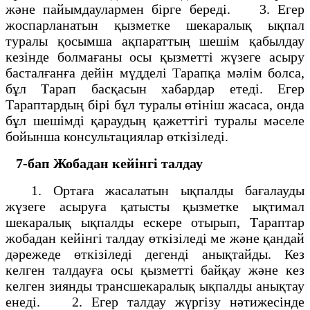
және пайымдаулармен бiрге бередi. 3. Егер
жоспарланатын қызметке шекаралық ықпал
туралы қосымша ақпараттың шешiм қабылдау
кезiнде болмағаны осы қызметтi жүзеге асыру
басталғанға дейiн мүдделi Тарапқа мәлiм болса,
бұл Тарап басқасын хабардар етедi. Егер
Тараптардың бiрi бұл туралы өтiнiш жасаса, онда
бұл шешiмдi қараудың қажеттiгi туралы мәселе
бойынша консультациялар өткiзiледi.
7-бап Жобадан кейінгі талдау
1. Ортаға жасалатын ықпалды бағалауды
жүзеге асыруға қатысты қызметке ықтимал
шекаралық ықпалды ескере отырып, Тараптар
жобадан кейiнгі талдау өткiзiледi ме және қандай
дәрежеде өткiзiледi дегендi анықтайды. Кез
келген талдауға осы қызметтi байқау және кез
келген зиянды трансшекаралық ықпалды анықтау
енедi. 2. Егер талдау жүргiзу нәтижесiнде