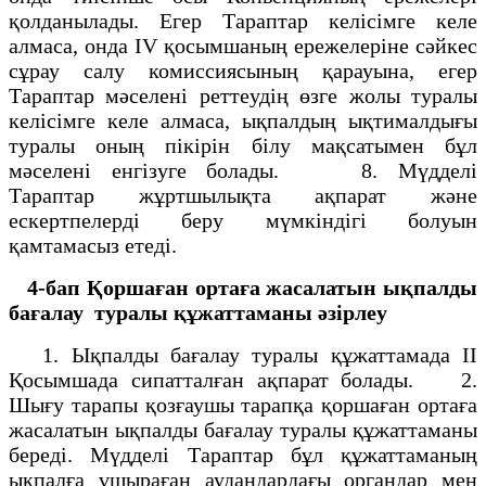
қолданылады. Егер Тараптар келiсiмге келе
алмаса, онда IV қосымшаның ережелерiне сәйкес
сұрау салу комиссиясының қарауына, егер
Тараптар мәселенi реттеудiң өзге жолы туралы
келiсiмге келе алмаса, ықпалдың ықтималдығы
туралы оның пiкiрiн бiлу мақсатымен бұл
мәселенi енгiзуге болады. 8. Мүдделі
Тараптар жұртшылықта ақпарат және
ескертпелердi беру мүмкiндiгi болуын
қамтамасыз етедi.
4-бап Қоршаған ортаға жасалатын ықпалды
бағалау
туралы құжаттаманы әзірлеу
1. Ықпалды бағалау туралы құжаттамада ІІ
Қосымшада сипатталған ақпарат болады. 2.
Шығу тарапы қозғаушы тарапқа қоршаған ортаға
жасалатын ықпалды бағалау туралы құжаттаманы
бередi. Мүдделi Тараптар бұл құжаттаманың
ықпалға ұшыраған аудандардағы органдар мен