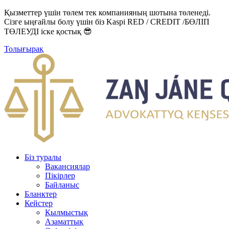
Қызметтер үшін төлем тек компанияның шотына төленеді.
Сізге ыңғайлы болу үшін біз Kaspi RED / CREDIT /БӨЛІП
ТӨЛЕУДІ іске қостық 😎
Толығырақ
Біз туралы
Вакансиялар
Пікірлер
Байланыс
Бланктер
Кейстер
Қылмыстық
Азаматтық