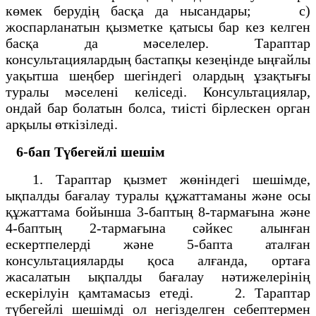
көмек берудің басқа да нысандары; с)
жоспарланатын қызметке қатысы бар кез келген
басқа да мәселелер. Тараптар
консультациялардың бастапқы кезеңiнде ыңғайлы
уақытша шеңбер шегiндегi олардың ұзақтығы
туралы мәселенi келiседi. Консультациялар,
ондай бар болатын болса, тиiстi бiрлескен орган
арқылы өткiзiледi.
6-бап Түбегейлі шешім
1. Тараптар қызмет жөнiндегi шешiмде,
ықпалды бағалау туралы құжаттаманы және осы
құжаттама бойынша 3-баптың 8-тармағына және
4-баптың 2-тармағына сәйкес алынған
ескертпелердi және 5-бапта аталған
консультацияларды қоса алғанда, ортаға
жасалатын ықпалды бағалау нәтижелерiнің
ескерiлуiн қамтамасыз етедi. 2. Тараптар
түбегейлi шешiмдi ол негiзделген себептермен