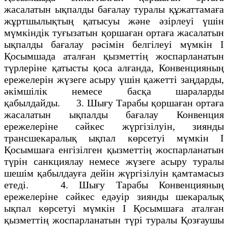
жасалатын ықпалды бағалау туралы құжаттамаға
жұртшылықтың қатысуы және әзiрлеуi үшiн
мүмкiндiк туғызатын қоршаған ортаға жасалатын
ықпалды бағалау рәсiмiн белгiлеуi мүмкiн I
Қосымшада аталған қызметтiң жоспарланатын
түрлерiне қатысты қоса алғанда, Конвенцияның
ережелерiн жүзеге асыру үшiн қажеттi заңдарды,
әкiмшiлiк немесе басқа шараларды
қабылдайды. 3. Шығу Тарабы қоршаған ортаға
жасалатын ықпалды бағалау Конвенция
ережелерiне сәйкес жүргiзiлуiн, зиянды
трансшекаралық ықпал көрсетуi мүмкiн I
Қосымшаға енгiзiлген қызметтің жоспарланатын
түрiн санкциялау немесе жүзеге асыру туралы
шешiм қабылдауға дейiн жүргізiлуiн қамтамасыз
етедi. 4. Шығу Тарабы Конвенцияның
ережелерiне сәйкес едәуiр зиянды шекаралық
ықпал көрсетуi мүмкiн I Қосымшаға аталған
қызметтің жоспарланатын түрi туралы Қозғаушы