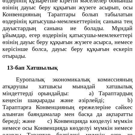
өздерiнің құзыретiне кiретiн мәселелер бойынша
өзiнің дауыс беру құқығын жүзеге асырып, осы
Конвенцияның Тараптары болып табылатын
өздерiнің қатысушы-мемлекеттерiнің санына тең
дауыстардың санына ие болады. Мұндай
ұйымдар, егер өздерiнің қатысушы-мемлекеттерi
өзiнің дауыс беру құқығын жүзеге асырса, немесе
керiсiнше болса, дауыс беру құқығын ескерiп
отырады.
13-бап Хатшылық
Еуропалық экономикалық комиссияның
атқарушы хатшысы мынадай хатшылық
мiндеттердi орындайды: а) Тараптардың
кеңесiн шақырады және әзiрлейдi; b)
Тараптарға Конвенцияның ережелерiне сәйкес
алынған баяндамалар мен басқа да ақпаратты
бередi; және с) Конвенцияда көзделуi мүмкiн
немесе осы Конвенцияда көзделуi мүмкiн немесе
оларды Тараптар белгiлеуi мүмкiн өзге де