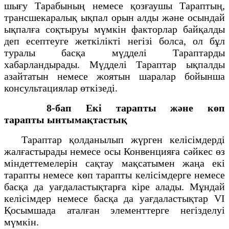
шығу Тарабының немесе қозғаушы Тараптың,
трансшекаралық ықпал орын алды және осындай
ықпалға соқтыруы мүмкiн факторлар байқалды
деп есептеуге жеткiлiктi негiзi болса, ол бұл
туралы басқа мүдделi Тараптарды
хабарландырады. Мүдделi Тараптар ықпалды
азайтатын немесе жоятын шаралар бойынша
консультациялар өткiзедi.
8-бап Екі тарапты және көп
тарапты
ынтымақтастық
Тараптар қолданылып жүрген келiсiмдердi
жалғастырады немесе осы Конвенцияға сәйкес өз
мiндеттемелерiн сақтау мақсатымен жаңа екi
тарапты немесе көп тарапты келiсiмдерге немесе
басқа да уағдаластықтарға кiре алады. Мұндай
келiсiмдер немесе басқа да уағдаластықтар VI
Қосымшада аталған элементтерге негiзделуi
мүмкiн.