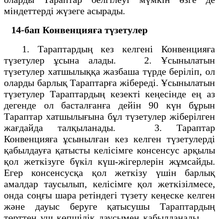
мiндеттердi жүзеге асырады.
14-бап Конвенцияға түзетулер
1. Тараптардың кез келгенi Конвенцияға
түзетулер ұсына алады. 2. Ұсынылатын
түзетулер хатшылыққа жазбаша түрде берiліп, ол
оларды барлық Тараптарға жiбередi. Ұсынылатын
түзетулер Тараптардың кезектi кеңесiнде ең аз
дегенде ол басталғанға дейiн 90 күн бұрын
Тараптар хатшылығына бұл түзетулер жiберiлген
жағдайда талқыланады. 3. Тараптар
Конвенцияға ұсынылған кез келген түзетулердi
қабылдауға қатысты келiсiмге консенсус арқылы
қол жеткiзуге бүкiл күш-жiгерлерiн жұмсайды.
Егер консенсусқа қол жеткiзу үшiн барлық
амалдар таусылып, келiсiмге қол жеткiзiлмесе,
онда соңғы шара ретiндегi түзету кеңеске келген
және дауыс беруге қатысушы Тараптардың
төрттен үш көпшiлiк даусымен қабылданады.