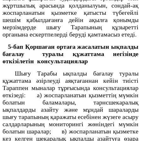
жұртшылық арасында қолданылуын, сондай-ақ
жоспарланатын қызметке қатысты түбегейлi
шешiм қабылдағанға дейiн ақылға қонымды
мерзiмдерде шығу Тарапының құзыреттi
органына ескертпелердi берудi қамтамасыз етедi.
5-бап Қоршаған ортаға жасалатын ықпалды
бағалау
туралы құжаттама негізінде
өткізілетін
консультациялар
Шығу Тарабы ықпалды бағалау туралы
құжаттама әзiрлеудi аяқтағаннан кейiн тиiстi
Тараппен мыналар тұрғысында консультациялар
өткiзедi: а) жоспарланатын қызметтің мүмкiн
болатын баламалары, тарнсшекаралық
ықпалдарды азайту және мұндай шараларды
шығу тарапының қаражаты есебiнен жүзеге асыру
салдарларының мониторингi жөнiндегi мүмкiн
болатын шаралар; в) жоспарланатын қызметке
кез келген шекаралық ықпалды азайтуға өзара