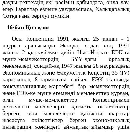
дауды реттеудің екi рәсiмiн қабылдаса, онда дау,
егер Тараптар өзгеше уағдаласпаса, Халықаралық
Сотқа ғана берiлуi мүмкiн.
16-бап Қол қою
Осы Конвенция 1991 жылғы 25 ақпан - 1
наурыз аралығында Эспода, содан соң 1991
жылғы 2 қыркүйекке дейiн Нью-Йоркте ЕЭК-ға
мүше-мемлекеттердің БҰҰ-дағы орталық
мекемелерi, сондай-ақ 1947 жылғы 28 наурыздағы
Экономикалық және Әлеуметтік Кеңестің 36 (IV)
қарарының 8-тармағына сәйкес ЕЭК жанында
консультациялық мәртебесi бар мемлекеттердің
және ЕЭК-ке мүше егемендi мемлекеттер құрған,
оған мүше-мемлекеттер Конвенциямен
реттелетiн мәселелерге қатысты өкiлеттiктер
берген, осы мәселелерге қатысты шарттар
жасасуға өкiлеттiктер берген экономикалық
интеграция жөнiндегi аймақтық ұйымдар үшiн