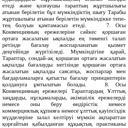
етедi және қозғаушы тараптың жұртшылығы
атынан берiлетiн бұл мүмкiндiктің шығу Тарабы
жұртшылығы атынан берiлетiн мүмкiндiкке тепе-
тең болуын қамтамасыз етедi. 7. Осы
Конвенцияның ережелерiне сәйкес қоршаған
ортаға жасалатын ықпалды ең төменгi талап
ретiнде бағалау жоспарланатын қызмет
деңгейiнде жүргiзiледi. Мүмкiндiгiне қарай,
Тараптар, сондай-ақ қоршаған ортаға жасалатын
ықпалды бағалауды негiзiнде қоршаған ортаға
жасалатын ықпалды саясатқа, жоспарлар мен
бағдарламаларға қатысты бағалау принциптерiн
қолдануға ұмтылатын болады. 8. Осы
Конвенцияның ережелерi Тараптардың Ұлттық
заңдарды, нұсқамаларды, әкiмшiлiк ережелердi
немесе оны беру өндiрiстік немесе
коммерциялық құпияға немесе ұлттық қауіпсiздiк
мүдделерiне залал келтiруi мүмкiн ақпараттан
қорғайтын қабылданған құқықтық практиканы