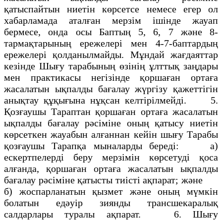
қатыспайтын ниетiн көрсетсе немесе егер ол
хабарламада аталған мерзiм iшiнде жауап
бермесе, онда осы Баптың 5, 6, 7 және 8-
тармақтарының ережелерi мен 4-7-баптардың
ережелерi қолданылмайды. Мұндай жағдаяттар
кезiнде Шығу тарабының өзiнің ұлттық заңдары
мен практикасы негізiнде қоршаған ортаға
жасалатын ықпалды бағалау жүргiзу қажеттiгiн
анықтау құқығына нұқсан келтiрiлмейдi. 5.
Қозғаушы Тараптан қоршаған ортаға жасалатын
ықпалды бағалау рәсiмiне оның қатысу ниетiн
көрсеткен жауабын алғаннан кейiн шығу Тарабы
қозғаушы Тарапқа мыналарды бередi: а)
ескертпелердi беру мерзiмiн көрсетудi қоса
алғанда, қоршаған ортаға жасалатын ықпалды
бағалау рәсiмiне қатысты тиiстi ақпарат; және
б) жоспарланатын қызмет және оның мүмкiн
болатын едәуiр зиянды трансшекаралық
салдарлары туралы ақпарат. 6. Шығу