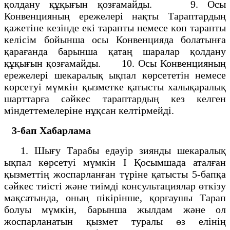
қолдану құқығын қозғамайды. 9. Осы
Конвенцияның ережелерi нақты Тараптардың
қажетiне кезiнде екi тарапты немесе көп тарапты
келiсiм бойынша осы Конвенцияда болатынға
қарағанда барынша қатаң шаралар қолдану
құқығын қозғамайды. 10. Осы Конвенцияның
ережелерi шекаралық ықпал көрсететiн немесе
көрсетуi мүмкiн қызметке қатысты халықаралық
шарттарға сәйкес тараптардың кез келген
мiндеттемелерiне нұқсан келтiрмейдi.
3-бап Хабарлама
1. Шығу Тарабы едәуiр зиянды шекаралық
ықпал көрсетуi мүмкiн I Қосымшада аталған
қызметтiң жоспарланған түрiне қатысты 5-бапқа
сәйкес тиiстi және тиiмдi консультациялар өткiзу
мақсатында, оның пiкiрiнше, қорғаушы Тарап
болуы мүмкiн, барынша жылдам және ол
жоспарланатын қызмет туралы өз елiнiң