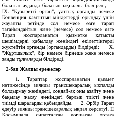
болатын ауданда болатын ықпалды бiлдiредi;
IХ. "Құзыреттi орган", ұлттық органды немесе
Конвенция қамтитын мiндеттердi орындау үшiн
жауапты ретiнде сол немесе өзге тарап
тағайындайтын және (немесе) сол немесе өзге
Тарап жоспарланатын қызметке қатысты
шешiмдердi қабылдау жөнiндегi өкiлеттiктердi
жүктейтiн органды (органдарды) бiлдiредi; Х.
"Жұртшылық", бiр немесе бiрнеше жеке немесе
заңды тұлғаларды білдiредi.
2-бап Жалпы ережелер
1. Тараптар жоспарланатын қызмет
нәтижесiнде зиянды трансшекаралық ықпалды
болдырмау жөнiндегi, сондай-ақ оны азайту және
бақылау жасау жөнiндегi барлық тиiстi және
тиiмдi шараларды қабылдайды. 2. Әрбiр Тарап
едәуiр зиянды трансшекаралық ықпал көрсетуi, II
Қосымшада сипатталған қоршаған ортаға