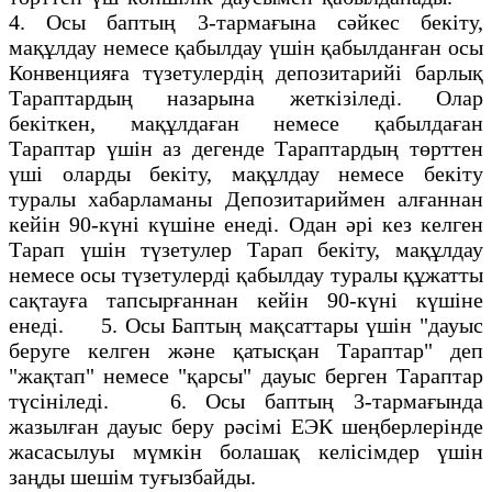
4. Осы баптың 3-тармағына сәйкес бекiту,
мақұлдау немесе қабылдау үшiн қабылданған осы
Конвенцияға түзетулердің депозитарийi барлық
Тараптардың назарына жеткiзiледi. Олар
бекiткен, мақұлдаған немесе қабылдаған
Тараптар үшiн аз дегенде Тараптардың төрттен
үшi оларды бекiту, мақұлдау немесе бекiту
туралы хабарламаны Депозитариймен алғаннан
кейiн 90-күнi күшiне енедi. Одан әрi кез келген
Тарап үшiн түзетулер Тарап бекiту, мақұлдау
немесе осы түзетулердi қабылдау туралы құжатты
сақтауға тапсырғаннан кейiн 90-күнi күшiне
енедi. 5. Осы Баптың мақсаттары үшiн "дауыс
беруге келген және қатысқан Тараптар" деп
"жақтап" немесе "қарсы" дауыс берген Тараптар
түсiніледi. 6. Осы баптың 3-тармағында
жазылған дауыс беру рәсiмi ЕЭК шеңберлерiнде
жасасылуы мүмкiн болашақ келiсiмдер үшiн
заңды шешiм туғызбайды.