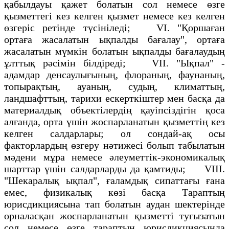
қабылдауы қажет болатын сол немесе өзге
қызметтегi кез келген қызмет немесе кез келген
өзгерiс ретiнде түсiнiледi; VI. "Қоршаған
ортаға жасалатын ықпалды бағалау", ортаға
жасалатын мүмкiн болатын ықпалды бағалаудың
ұлттық рәсiмiн бiлдiреді; VII. "Ықпал" -
адамдар денсаулығының, флораның, фаунаның,
топырақтың, ауаның, судың, климаттың,
ландшафттың, тарихи ескерткіштер мен басқа да
материалдық объектiлердің қауiпсiздiгiн қоса
алғанда, орта үшiн жоспарланатын қызметтiң кез
келген салдарлары; ол сондай-ақ осы
факторлардың өзгеру нәтижесi болып табылатын
мәдени мұра немесе әлеуметтiк-экономикалық
шарттар үшiн салдарларды да қамтиды; VIII.
"Шекаралық ықпал", ғаламдық сипаттағы ғана
емес, физикалық көзi басқа Тараптың
юрисдикциясына тап болатын аудан шектерiнде
орналасқан жоспарланатын қызметтi туғызатын
сол немесе өзге тараптың юрисдикциясында