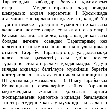
Тараптардың хабардар болуын қамтамасыз
етедi. 5. Мүдделi тараптар едәуiр зиянды
шекаралық ықпал көрсететiн I Қосымшада
аталмаған жоспарланатын қызметтің қандай бiр
түрiнің немесе түрлерiнің мүмкiндiгiне қатысты
және оған немесе оларға сондықтан, егер олар I
Қосымшада аталған болса, оларға қандай қатысты
болады дегенге осындай Тараптардың кез
келгенiнiң бастамасы бойынша консультациялар
өткiзедi: Егер бұл Тараптар оңды уағдаластыққа
келсе, онда қызметтің осы түрiне немесе
түрлерiне аталған режим қолданылады. Едәуiр
зиянды ықпалды белгiлеуге мүмкiндік беретiн
критерийлерді анықтау үшiн жалпы принциптер
III Қосымшада жазылады. 6. Шығу Тарабы осы
Конвенцияның ережелерiне сәйкес барынша
ықтималдығы жағынан қоршаған ортаға
жоспарланатын қызметке ықпалды бағалаудың
тиiстi рәсiмдерiне қатысу мүмкiндiгi қозғалатын
аудандардағы жұртшылықтың атынан өкiлдiк