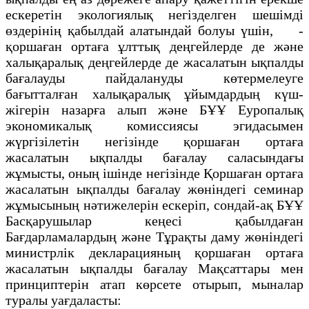
ескеретiн экологиялық негiзделген шешiмдi
өздерiнің қабылдай алатындай болуы үшiн, -
қоршаған ортаға ұлттық деңгейлерде де және
халықаралық деңгейлерде де жасалатын ықпалды
бағалауды пайдалануды көтермелеуге
бағытталған халықаралық ұйымдардың күш-
жiгерiн назарға алып және БҰҰ Еуропалық
экономикалық комиссиясы эгидасымен
жүргiзiлетiн негiзiнде қоршаған ортаға
жасалатын ықпалды бағалау саласындағы
жұмысты, оның iшiнде негiзiнде Қоршаған ортаға
жасалатын ықпалды бағалау жөнiндегi семинар
жұмысының нәтижелерiн ескерiп, сондай-ақ БҰҰ
Басқарушылар кеңесi қабылдаған
Бағдарламалардың және Тұрақты даму жөнiндегi
министрлiк декларацияның қоршаған ортаға
жасалатын ықпалды бағалау Мақсаттары мен
принциптерiн атап көрсете отырып, мыналар
туралы уағдаласты: