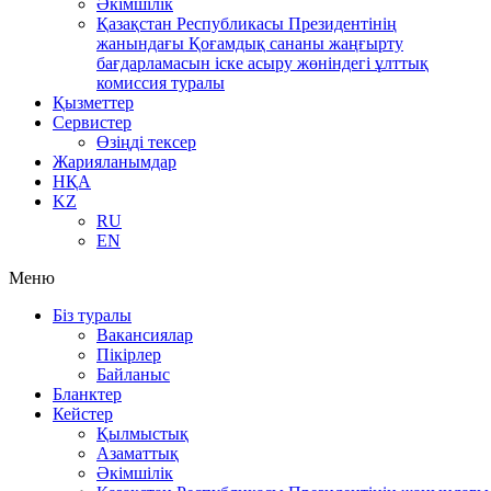
Әкімшілік
Қазақстан Республикасы Президентінің
жанындағы Қоғамдық сананы жаңғырту
бағдарламасын іске асыру жөніндегі ұлттық
комиссия туралы
Қызметтер
Сервистер
Өзіңді тексер
Жарияланымдар
НҚА
KZ
RU
EN
Меню
Біз туралы
Вакансиялар
Пікірлер
Байланыс
Бланктер
Кейстер
Қылмыстық
Азаматтық
Әкімшілік