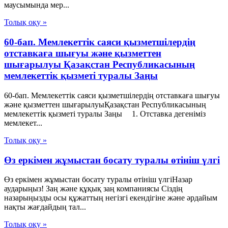
маусымында мер...
Толық оқу »
60-бап. Мемлекеттiк саяси қызметшiлердiң
отставкаға шығуы және қызметтен
шығарылуы Қазақстан Республикасының
мемлекеттік қызметі туралы Заңы
60-бап. Мемлекеттiк саяси қызметшiлердiң отставкаға шығуы
және қызметтен шығарылуыҚазақстан Республикасының
мемлекеттік қызметі туралы Заңы 1. Отставка дегенiмiз
мемлекет...
Толық оқу »
Өз еркімен жұмыстан босату туралы өтініш үлгі
Өз еркімен жұмыстан босату туралы өтініш үлгіНазар
аударыңыз! Заң және құқық заң компаниясы Сіздің
назарыңызды осы құжаттың негізгі екендігіне және әрдайым
нақты жағдайдың тал...
Толық оқу »