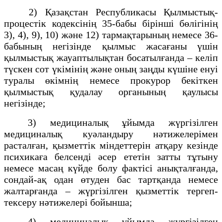
2) Қазақстан Республикасы Қылмыстық-
процестік кодексінің 35-бабы бірінші бөлігінің
3), 4), 9), 10) және 12) тармақтарының немесе 36-
бабының негізінде қылмыс жасағаны үшін
қылмыстық жауаптылықтан босатылғанда – келіп
түскен сот үкімінің және оның заңды күшіне енуі
туралы өкімнің немесе прокурор бекіткен
қылмыстық қудалау органының қаулысы
негізінде;
3) медициналық ұйымда жүргізілген
медициналық куәландыру нәтижелерімен
расталған, қызметтік міндеттерін атқару кезінде
психикаға белсенді әсер ететін затты тұтыну
немесе масаң күйде болу фактісі анықталғанда,
сондай-ақ одан өтуден бас тартқанда немесе
жалтарғанда – жүргізілген қызметтік тергеп-
тексеру нәтижелері бойынша;
4) медициналық ұйымда жүргізілген