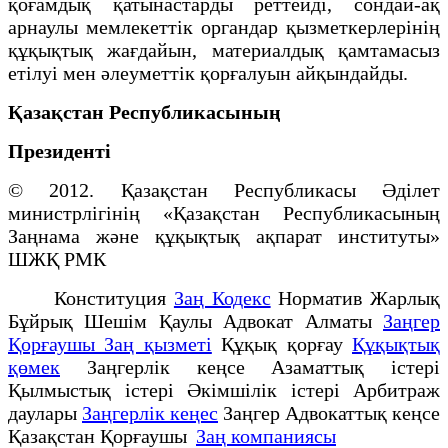
қоғамдық қатынастарды реттейді, сондай-ақ
арнаулы мемлекеттік органдар қызметкерлерінің
құқықтық жағдайын, материалдық қамтамасыз
етілуі мен әлеуметтік қорғалуын айқындайды.
Қазақстан Республикасының
Президенті
© 2012. Қазақстан Республикасы Әділет
министрлігінің «Қазақстан Республикасының
Заңнама және құқықтық ақпарат институты»
ШЖҚ РМК
Конституция
Заң Кодекс
Норматив Жарлық
Бұйрық Шешім Қаулы Адвокат Алматы
Заңгер
Қорғаушы Заң қызметі
Құқық қорғау
Құқықтық
қөмек
Заңгерлік кеңсе Азаматтық істері
Қылмыстық істері Әкімшілік істері Арбитраж
даулары
Заңгерлік кеңес
Заңгер Адвокаттық кеңсе
Қазақстан Қорғаушы
Заң компаниясы