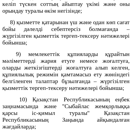
келіп түскен соттың айыптау үкімі және оны
орындау туралы өкім негізінде;
8) қызметте қатарынан үш және одан көп сағат
бойы дәлелді себептерсіз болмағанда –
жүргізілген қызметтік тергеп-тексеру нәтижелері
бойынша;
9) мемлекеттік құпияларды құрайтын
мәліметтерді жария етуге немесе жоғалтуға,
оларды жеткізгіштерді жоғалтуға алып келген,
құпиялылық режимін қамтамасыз ету жөніндегі
белгіленген талаптар бұзылғанда – жүргізілген
қызметтік тергеп-тексеру нәтижелері бойынша;
10) Қазақстан Республикасының еңбек
заңнамасында және "Сыбайлас жемқорлыққа
қарсы іс-қимыл туралы" Қазақстан
Республикасының Заңында айқындалған
жағдайларда;