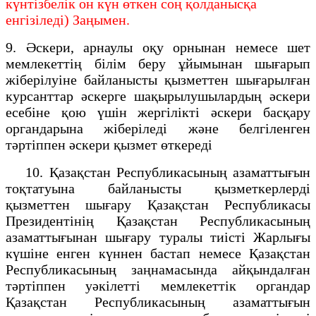
күнтізбелік он күн өткен соң қолданысқа
енгізіледі) Заңымен.
9. Әскери, арнаулы оқу орнынан немесе шет
мемлекеттің білім беру ұйымынан шығарып
жіберілуіне байланысты қызметтен шығарылған
курсанттар әскерге шақырылушылардың әскери
есебіне қою үшін жергілікті әскери басқару
органдарына жіберіледі және белгіленген
тәртіппен әскери қызмет өткереді
10. Қазақстан Республикасының азаматтығын
тоқтатуына байланысты қызметкерлерді
қызметтен шығару Қазақстан Республикасы
Президентінің Қазақстан Республикасының
азаматтығынан шығару туралы тиісті Жарлығы
күшіне енген күннен бастап немесе Қазақстан
Республикасының заңнамасында айқындалған
тəртіппен уəкілетті мемлекеттік органдар
Қазақстан Республикасының азаматтығын