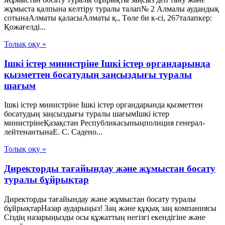
жұмыста қалпына келтіру туралы талап№ 2 Алмалы аудандық
сотынаАлматы қаласыАлматы қ., Төле би к-сі, 267талапкер:
Қожағелді...
Толық оқу »
Ішкі істер министріне Ішкі істер органдарында
қызметтен босатудың заңсыздығы туралы
шағым
Ішкі істер министріне Ішкі істер органдарында қызметтен
босатудың заңсыздығы туралы шағымІшкі істер
министрінеҚазақстан Республикасыныңполиция генерал-
лейтенантынаЕ. С. Сәдено...
Толық оқу »
Директорды тағайындау және жұмыстан босату
туралы бұйрықтар
Директорды тағайындау және жұмыстан босату туралы
бұйрықтарНазар аударыңыз! Заң және құқық заң компаниясы
Сіздің назарыңызды осы құжаттың негізгі екендігіне және