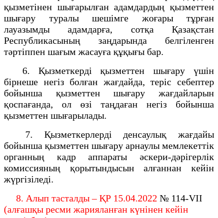
қызметінен шығарылған адамдардың қызметтен
шығару туралы шешімге жоғары тұрған
лауазымды адамдарға, сотқа Қазақстан
Республикасының заңдарында белгіленген
тәртіппен шағым жасауға құқығы бар.
6. Қызметкерді қызметтен шығару үшін
бірнеше негіз болған жағдайда, теріс себептер
бойынша қызметтен шығару жағдайларын
қоспағанда, ол өзі таңдаған негіз бойынша
қызметтен шығарылады.
7. Қызметкерлерді денсаулық жағдайы
бойынша қызметтен шығару арнаулы мемлекеттік
органның кадр аппараты әскери-дәрігерлік
комиссияның қорытындысын алғаннан кейін
жүргізіледі.
8. Алып тасталды – ҚР 15.04.2022
№ 114-VІІ
(алғашқы ресми жарияланған күнінен кейін