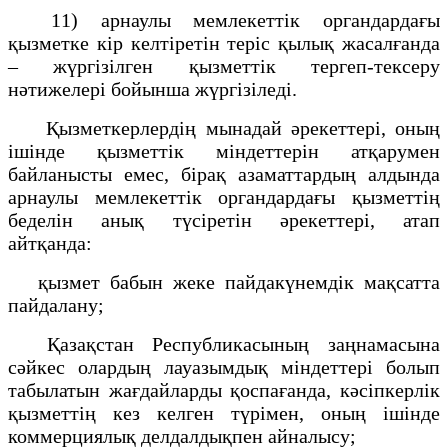
11) арнаулы мемлекеттік органдардағы
қызметке кір келтіретін теріс қылық жасалғанда
– жүргізілген қызметтік тергеп-тексеру
нәтижелері бойынша жүргізіледі.
Қызметкерлердің мынадай әрекеттері, оның
ішінде қызметтік міндеттерін атқарумен
байланысты емес, бірақ азаматтардың алдында
арнаулы мемлекеттік органдардағы қызметтің
беделін анық түсіретін әрекеттері, атап
айтқанда:
қызмет бабын жеке пайдакүнемдік мақсатта
пайдалану;
Қазақстан Республикасының заңнамасына
сәйкес олардың лауазымдық міндеттері болып
табылатын жағдайларды қоспағанда, кәсіпкерлік
қызметтің кез келген түрімен, оның ішінде
коммерциялық делдалдықпен айналысу;