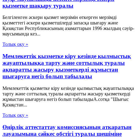
қызметке шақыру туралы
Белгiленген әскери қызмет мерзiмiн өткерген мерзiмдi
қызметтегi әскери қызметшiлердi запасқа шығару және
Қазақстан Республикасының азаматтарын 1996 жылдың сәуiр-
маусымында кез...
Толық оқу »
Мемлекеттік қызметке кіру кезінде қылмыстық
жауаптылыққа тарту және соттылық туралы
ақпаратты жасыру қызметкерді жұмыстан
шығаруға негіз болып табылады
Мемлекеттік қызметке кіру кезінде қылмыстық жауаптылыққа
тарту және соттылық туралы ақпаратты жасыру қызметкерді
жұмыстан шығаруға негіз болып табыладыА.сотқа "Шығыс
Қазақстан...
Толық оқу »
Өңірлік аттестаттау комиссиясының атқаратын
лауазымына сәйкес обстігі туралы шешіміне