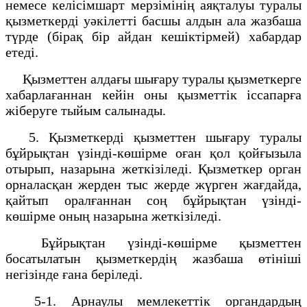
немесе келісімшарт мерзімінің аяқталуы туралы
қызметкерді уәкілетті басшы алдын ала жазбаша
түрде (бірақ бір айдан кешіктірмей) хабардар
етеді.
Қызметтен алдағы шығару туралы қызметкерге
хабарлағаннан кейін оны қызметтік іссапарға
жіберуге тыйым салынады.
5. Қызметкерді қызметтен шығару туралы
бұйрықтан үзінді-көшірме оған қол қойғызыла
отырып, назарына жеткізіледі. Қызметкер орган
орналасқан жерден тыс жерде жүрген жағдайда,
қайтып оралғаннан соң бұйрықтан үзінді-
көшірме оның назарына жеткізіледі.
Бұйрықтан үзінді-көшірме қызметтен
босатылатын қызметкердің жазбаша өтініші
негізінде ғана беріледі.
5-1. Арнаулы мемлекеттік органдардың