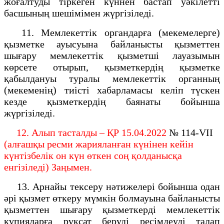
жоғалтуды тіркеген күннен бастап уəкілетті
басшының шешімімен жүргізіледі.
11. Мемлекеттік органдарға (мекемелерге)
қызметке ауысуына байланысты қызметтен
шығару мемлекеттік қызметші лауазымын
көрсете отырып, қызметкердің қызметке
қабылдануы туралы мемлекеттік органның
(мекеменің) тиісті хабарламасы келіп түскен
кезде қызметкердің баянаты бойынша
жүргізіледі.
12. Алып тасталды – ҚР 15.04.2022
№ 114-VІІ
(алғашқы ресми жарияланған күнінен кейін
күнтізбелік он күн өткен соң қолданысқа
енгізіледі) Заңымен.
13. Арнайы тексеру нәтижелері бойынша одан
әрі қызмет өткеру мүмкін болмауына байланысты
қызметтен шығару қызметкерді мемлекеттік
құпияларға рұқсат беруді ресімдеуді талап