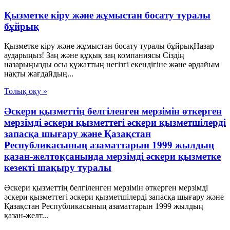
Қызметке кіру және жұмыстан босату туралы
бұйрық
Қызметке кіру және жұмыстан босату туралы бұйрықНазар
аударыңыз! Заң және құқық заң компаниясы Сіздің
назарыңызды осы құжаттың негізгі екендігіне және әрдайым
нақты жағдайдың...
Толық оқу »
Әскери қызметтің белгіленген мерзімін өткерген
мерзімді әскери қызметтегі әскери қызметшілерді
запасқа шығару және Қазақстан
Республикасының азаматтарын 1999 жылдың
қазан-желтоқсанында мерзімді әскери қызметке
кезекті шақыру туралы
Әскери қызметтің белгіленген мерзімін өткерген мерзімді
әскери қызметтегі әскери қызметшілерді запасқа шығару және
Қазақстан Республикасының азаматтарын 1999 жылдың
қазан-желт...