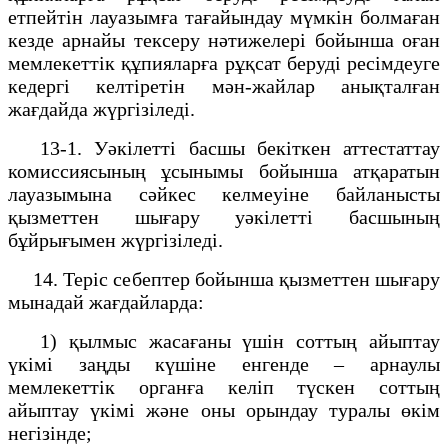
етпейтін лауазымға тағайындау мүмкін болмаған
кезде арнайы тексеру нәтижелері бойынша оған
мемлекеттік құпияларға рұқсат беруді ресімдеуге
кедергі келтіретін мән-жайлар анықталған
жағдайда жүргізіледі.
13-1. Уəкілетті басшы бекіткен аттестаттау
комиссиясының ұсынымы бойынша атқаратын
лауазымына сəйкес келмеуіне байланысты
қызметтен шығару уəкілетті басшының
бұйрығымен жүргізіледі.
14. Теріс себептер бойынша қызметтен шығару
мынадай жағдайларда:
1) қылмыс жасағаны үшін соттың айыптау
үкімі заңды күшіне енгенде – арнаулы
мемлекеттік органға келіп түскен соттың
айыптау үкімі және оны орындау туралы өкім
негізінде;