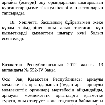
арнайы (әскери) оқу орындарынан шығарылған
курсанттар қызметтік куәліктері мен жетондарын
тапсырады.
18. Уәкілетті басшының бұйрығымен жеке
құрам тізімдерінен оны алып тастаған күн
қызметкерді қызметтен шығару күні болып
есептеледі.
Қазақстан Республикасының 2012 жылғы 13
ақпандағы № 552-IV Заңы.
Осы Заң Қазақстан Республикасы арнаулы
мемлекеттік органдарының (бұдан әрі – арнаулы
мемлекеттік органдар) мәртебесін айқындайды,
арнаулы мемлекеттік органдарға қызметке
тұруға, оны өткеруге және тоқтатуға байланысты