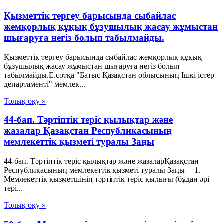
Қызметтік тергеу барысында сыбайлас
жемқорлық құқық бұзушылық жасау жұмыстан
шығаруға негіз болып табылмайды.
Қызметтік тергеу барысында сыбайлас жемқорлық құқық
бұзушылық жасау жұмыстан шығаруға негіз болып
табылмайды.Е.сотқа "Батыс Қазақстан облысының Ішкі істер
департаменті" мемлек...
Толық оқу »
44-бап. Тәртіптік теріс қылықтар және
жазалар Қазақстан Республикасының
мемлекеттік қызметі туралы Заңы
44-бап. Тәртіптік теріс қылықтар және жазаларҚазақстан
Республикасының мемлекеттік қызметі туралы Заңы 1.
Мемлекеттік қызметшінің тәртіптік теріс қылығы (бұдан әрі –
тері...
Толық оқу »