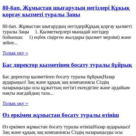
80-бап. Жұмыстан шығарудың негіздері Құқық
қорғау қызметі туралы Заңы
80-бап. Жұмыстан шығарудың негіздеріҚұқық қорғау қызметі
туралы Заңы 1. Қызметкерлері мынадай негіздер
бойынша: 1) еңбек сіңірген жылдары (қызмет мерзімі) және
зейне...
Толық оқу »
Бас директор қызметінен босату туралы бұйрық
Бас директор қызметінен босату туралы бұйрықНазар
аударыңыз! Заң және құқық заң компаниясы Сіздің
назарыңызды осы құжаттың негізгі екендігіне және әрдайым
нақты жағдайдың тала...
Толық оқу »
Өз еркімен жұмыстан босату туралы өтініш
Өз еркімен жұмыстан босату туралы өтінішНазар аударыңыз!
Заң және құқық заң компаниясы Сіздің назарыңызды осы