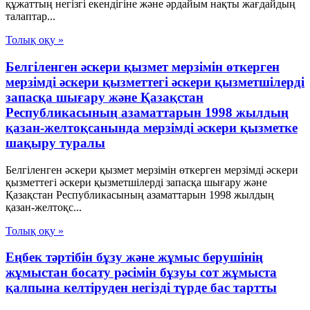
құжаттың негізгі екендігіне және әрдайым нақты жағдайдың
талаптар...
Толық оқу »
Белгiленген әскери қызмет мерзiмiн өткерген
мерзiмдi әскери қызметтегi әскери қызметшiлердi
запасқа шығару және Қазақстан
Республикасының азаматтарын 1998 жылдың
қазан-желтоқсанында мерзiмдi әскери қызметке
шақыру туралы
Белгiленген әскери қызмет мерзiмiн өткерген мерзiмдi әскери
қызметтегi әскери қызметшiлердi запасқа шығару және
Қазақстан Республикасының азаматтарын 1998 жылдың
қазан-желтоқс...
Толық оқу »
Еңбек тәртібін бұзу және жұмыс берушінің
жұмыстан босату рәсімін бұзуы сот жұмыста
қалпына келтіруден негізді түрде бас тартты