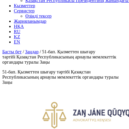
Қазақстан Республикасы Президентінің жанындағы 
Қызметтер
Сервистер
Өзіңді тексер
Жарияланымдар
НҚА
RU
KZ
EN
Басты бет
/
Заңдар
/
51-бап. Қызметтен шығару
тәртібі Қазақстан Республикасының арнаулы мемлекеттік
органдары туралы Заңы
51-бап. Қызметтен шығару тәртібі Қазақстан
Республикасының арнаулы мемлекеттік органдары туралы
Заңы