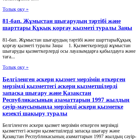
Толық оқу »
81-бап. Жұмыстан шығарудың тәртібі және
шарттары Құқық қорғау қызметі туралы Заңы
81-бап. Жұмыстан шығарудың тәртібі және шарттарыҚұқық
қорғау қызметі туралы Заңы 1. Қызметкерлерді жұмыстан
шығаруды қызметкерлерді осы лауазымдарға қабылдауға және
таға...
Толық оқу »
Белгiленген әскери қызмет мерзiмiн өткерген
мерзiмдi қызметтегi әскери қызметшiлердi
запасқа шығару және Қазақстан
Республикасының азаматтарын 1997 жылдың
сәуiр-маусымында мерзiмдi әскери қызметке
кезектi шақыру туралы
Белгiленген әскери қызмет мерзiмiн өткерген мерзiмдi
қызметтегi әскери қызметшiлердi запасқа шығару және
Қазақстан Республикасының азаматтарын 1997 жылдың сәуiр-