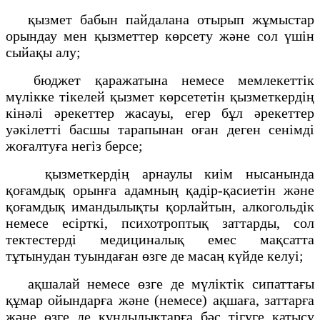
қызмет бабын пайдалана отырып жұмыстар
орындау мен қызметтер көрсету және сол үшін
сыйақы алу;
бюджет қаражатына немесе мемлекеттік
мүлікке тікелей қызмет көрсететін қызметкердің
кінәлі әрекеттер жасауы, егер бұл әрекеттер
уәкілетті басшы тарапынан оған деген сенімді
жоғалтуға негіз берсе;
қызметкердің арнаулы киім нысанында
қоғамдық орынға адамның қадір-қасиетін және
қоғамдық имандылықты қорлайтын, алкогольдік
немесе есірткі, психотроптық заттарды, сол
тектестерді медициналық емес мақсатта
тұтынудан туындаған өзге де масаң күйде келуі;
ақшалай немесе өзге де мүліктік сипаттағы
құмар ойындарға және (немесе) ақшаға, заттарға
және өзге де құндылықтарға бәс тігуге қатысу