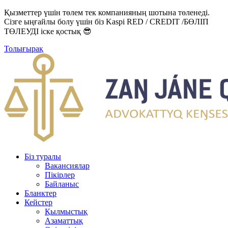
Қызметтер үшін төлем тек компанияның шотына төленеді.
Сізге ыңғайлы болу үшін біз Kaspi RED / CREDIT /БӨЛІП
ТӨЛЕУДІ іске қостық 😎
Толығырақ
Біз туралы
Вакансиялар
Пікірлер
Байланыс
Бланктер
Кейстер
Қылмыстық
Азаматтық