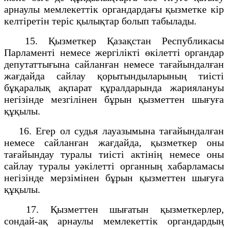
арнаулы мемлекеттік органдардағы қызметке кір
келтіретін теріс қылықтар болып табылады.
15. Қызметкер Қазақстан Республикасы
Парламенті немесе жергілікті өкілетті органдар
депутаттығына сайланған немесе тағайындалған
жағдайда сайлау қорытындыларының тиісті
бұқаралық ақпарат құралдарында жариялануы
негізінде мезгілінен бұрын қызметтен шығуға
құқылы.
16. Егер ол судья лауазымына тағайындалған
немесе сайланған жағдайда, қызметкер оны
тағайындау туралы тиісті актінің немесе оны
сайлау туралы уәкілетті органның хабарламасы
негізінде мерзімінен бұрын қызметтен шығуға
құқылы.
17. Қызметтен шығатын қызметкерлер,
сондай-ақ арнаулы мемлекеттік органдардың