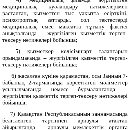
медициналық куәландыру нәтижелерімен
расталған, қызметтен тыс уақытта есірткіні,
психотроптық заттарды, сол тектестерді
медициналық емес мақсатта тұтыну фактісі
анықталғанда – жүргізілген қызметтік тергеп-
тексеру нәтижелері бойынша;
5) қызметкер келісімшарт талаптарын
орындамағанда – жүргізілген қызметтік тергеп-
тексеру нәтижелері бойынша;
6) жасалған күніне қарамастан, осы Заңның 7-
бабының 2-тармағында көрсетілген мәліметтер
ұсынылмағанда немесе бұрмаланғанда –
жүргізілген қызметтік тергеп-тексеру нәтижелері
бойынша;
7) Қазақстан Республикасының заңнамасында
белгіленген тәртіппен арнаулы атақтан
айырылғанда – арнаулы мемлекеттік органға