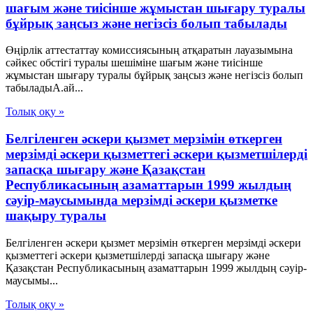
шағым және тиісінше жұмыстан шығару туралы
бұйрық заңсыз және негізсіз болып табылады
Өңірлік аттестаттау комиссиясының атқаратын лауазымына
сәйкес обстігі туралы шешіміне шағым және тиісінше
жұмыстан шығару туралы бұйрық заңсыз және негізсіз болып
табыладыА.ай...
Толық оқу »
Белгіленген әскери қызмет мерзімін өткерген
мерзімді әскери қызметтегі әскери қызметшілерді
запасқа шығару және Қазақстан
Республикасының азаматтарын 1999 жылдың
сәуір-маусымында мерзімді әскери қызметке
шақыру туралы
Белгіленген әскери қызмет мерзімін өткерген мерзімді әскери
қызметтегі әскери қызметшілерді запасқа шығару және
Қазақстан Республикасының азаматтарын 1999 жылдың сәуір-
маусымы...
Толық оқу »