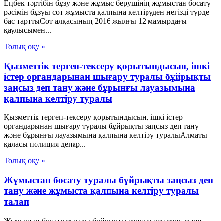
Еңбек тәртібін бұзу және жұмыс берушінің жұмыстан босату
рәсімін бұзуы сот жұмыста қалпына келтіруден негізді түрде
бас тарттыСот алқасының 2016 жылғы 12 мамырдағы
қаулысымен...
Толық оқу »
Қызметтік тергеп-тексеру қорытындысын, ішкі
істер органдарынан шығару туралы бұйрықты
заңсыз деп тану және бұрынғы лауазымына
қалпына келтіру туралы
Қызметтік тергеп-тексеру қорытындысын, ішкі істер
органдарынан шығару туралы бұйрықты заңсыз деп тану
және бұрынғы лауазымына қалпына келтіру туралыАлматы
қаласы полиция депар...
Толық оқу »
Жұмыстан босату туралы бұйрықты заңсыз деп
тану және жұмыста қалпына келтіру туралы
талап
Жұмыстан босату туралы бұйрықты заңсыз деп тану және