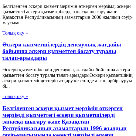
Белгіленген әскери қызмет мерзімін өткерген мерзімді әскери
қызметтегі әскери қызметшілерді запасқа шығару және
Қазақстан Республикасының азаматтарын 2000 жылдың сәуір-
маусымы...
Толық оқу »
Әскери қызметшілердің денсаулық жағдайы
бойынша әскери қызметтен босату туралы
талап-арыздары
Әскери қызметшілердің денсаулық жағдайы бойынша әскери
қызметтен босату туралы талап-арыздарыӘскери қызметшінің
әскери қызмет міндеттерін атқару кезеңінде алған әрбір ауруы
бі...
Толық оқу »
Белгiленген әскери қызмет мерзiмiн өткерген
мерзiмдi қызметтегi әскери қызметшiлердi
запасқа шығару және Қазақстан
Республикасының азаматтарын 1996 жылдың
сәуiр-маусымында кезектi мерзiмдi әскери