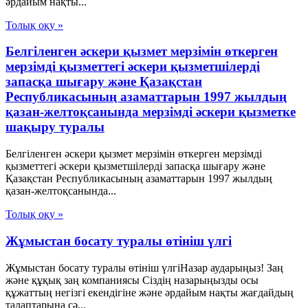
әрдайым нақты...
Толық оқу »
Белгiленген әскери қызмет мерзiмiн өткерген
мерзiмдi қызметтегi әскери қызметшiлердi
запасқа шығару және Қазақстан
Республикасының азаматтарын 1997 жылдың
қазан-желтоқсанында мерзiмдi әскери қызметке
шақыру туралы
Белгiленген әскери қызмет мерзiмiн өткерген мерзiмдi
қызметтегi әскери қызметшiлердi запасқа шығару және
Қазақстан Республикасының азаматтарын 1997 жылдың
қазан-желтоқсанында...
Толық оқу »
Жұмыстан босату туралы өтініш үлгі
Жұмыстан босату туралы өтініш үлгіНазар аударыңыз! Заң
және құқық заң компаниясы Сіздің назарыңызды осы
құжаттың негізгі екендігіне және әрдайым нақты жағдайдың
талаптарына сә...