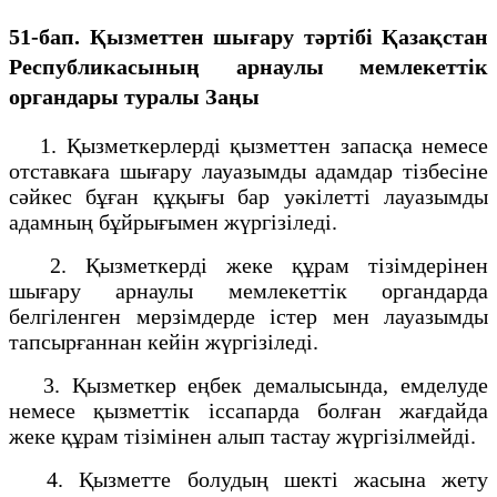
51-бап. Қызметтен шығару тәртібі
Қазақстан
Республикасының арнаулы мемлекеттік
органдары туралы Заңы
1. Қызметкерлерді қызметтен запасқа немесе
отставкаға шығару лауазымды адамдар тізбесіне
сәйкес бұған құқығы бар уәкілетті лауазымды
адамның бұйрығымен жүргізіледі.
2. Қызметкерді жеке құрам тізімдерінен
шығару арнаулы мемлекеттік органдарда
белгіленген мерзімдерде істер мен лауазымды
тапсырғаннан кейін жүргізіледі.
3. Қызметкер еңбек демалысында, емделуде
немесе қызметтік іссапарда болған жағдайда
жеке құрам тізімінен алып тастау жүргізілмейді.
4. Қызметте болудың шекті жасына жету