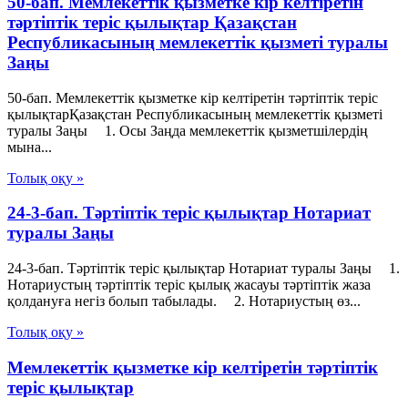
50-бап. Мемлекеттік қызметке кір келтiретін
тәртіптік теріс қылықтар Қазақстан
Республикасының мемлекеттік қызметі туралы
Заңы
50-бап. Мемлекеттік қызметке кір келтiретін тәртіптік теріс
қылықтарҚазақстан Республикасының мемлекеттік қызметі
туралы Заңы 1. Осы Заңда мемлекеттік қызметшілердің
мына...
Толық оқу »
24-3-бап. Тәртіптік теріс қылықтар Нотариат
туралы Заңы
24-3-бап. Тәртіптік теріс қылықтар Нотариат туралы Заңы 1.
Нотариустың тәртіптік теріс қылық жасауы тәртіптік жаза
қолдануға негіз болып табылады. 2. Нотариустың өз...
Толық оқу »
Мемлекеттік қызметке кір келтіретін тәртіптік
теріс қылықтар