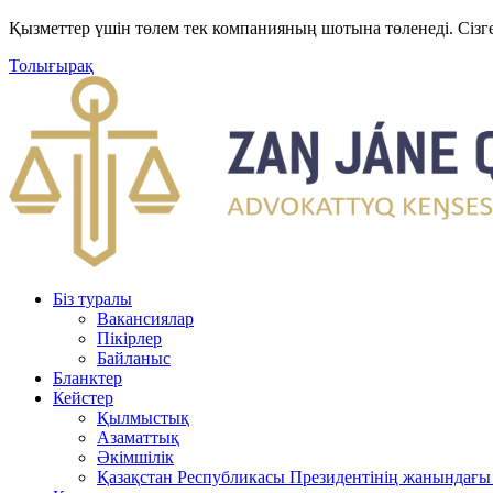
Қызметтер үшін төлем тек компанияның шотына төленеді. Сізг
Толығырақ
Біз туралы
Вакансиялар
Пікірлер
Байланыс
Бланктер
Кейстер
Қылмыстық
Азаматтық
Әкімшілік
Қазақстан Республикасы Президентінің жанындағы 