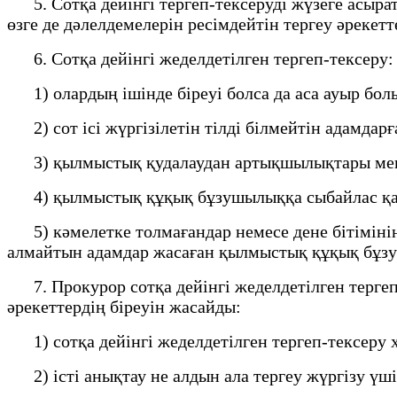
5. Сотқа дейінгі тергеп-тексеруді жүзеге асыра
өзге де дәлелдемелерін ресімдейтін тергеу әрекетт
6. Сотқа дейінгі жеделдетілген тергеп-тексеру:
1) олардың ішінде біреуі болса да аса ауыр бо
2) сот ісі жүргізілетін тілді білмейтін адамдарғ
3) қылмыстық қудалаудан артықшылықтары мен 
4) қылмыстық құқық бұзушылыққа сыбайлас қаты
5) кәмелетке толмағандар немесе дене бітімінің
алмайтын адамдар жасаған қылмыстық құқық бұ
7. Прокурор сотқа дейінгі жеделдетілген тергеп
әрекеттердің біреуін жасайды:
1) сотқа дейінгі жеделдетілген тергеп-тексеру х
2) істі анықтау не алдын ала тергеу жүргізу үші