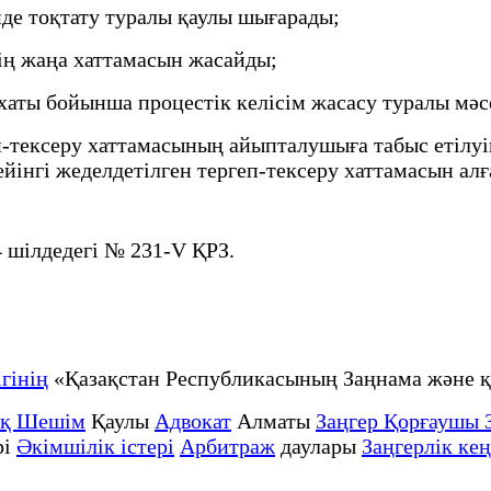
де тоқтату туралы қаулы шығарады;
ің жаңа хаттамасын жасайды;
аты бойынша процестік келісім жасасу туралы мәс
п-тексеру хаттамасының айыпталушыға табыс етілу
інгі жеделдетілген тергеп-тексеру хаттамасын алған
 шілдедегі № 231-V ҚРЗ.
гінің
«Қазақстан Республикасының Заңнама және
ық Шешім
Қаулы
Адвокат
Алматы
Заңгер Қорғаушы 
рі
Әкімшілік істері
Арбитраж
даулары
Заңгерлік кең