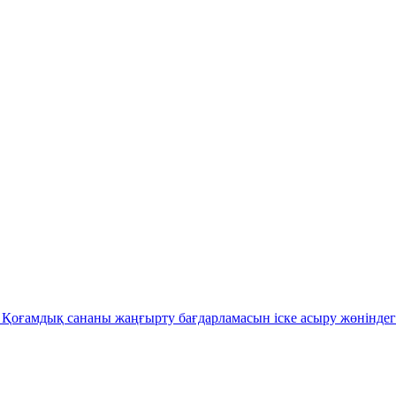
Қоғамдық сананы жаңғырту бағдарламасын іске асыру жөніндег