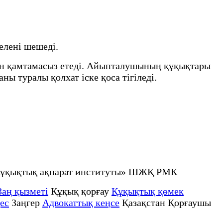
елені шешеді.
ін қамтамасыз етеді. Айыпталушының құқықтары
ы туралы қолхат іске қоса тігіледі.
 құқықтық ақпарат институты» ШЖҚ РМК
Заң қызметі
Құқық қорғау
Құқықтық қөмек
ес
Заңгер
Адвокаттық кеңсе
Қазақстан Қорғаушы