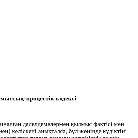
лмыстық-процестік кодексi
иналған дәлелдемелермен қылмыс фактісі мен
ен) келіскені анықталса, бұл жөнінде күдіктіні
лдетілген тергеп-тексеру жүргізілуі мүмкін.