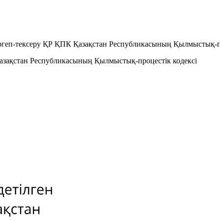
тергеп-тексеру ҚР ҚПК Қазақстан Республикасының Қылмыстық-п
 Қазақстан Республикасының Қылмыстық-процестік кодексi