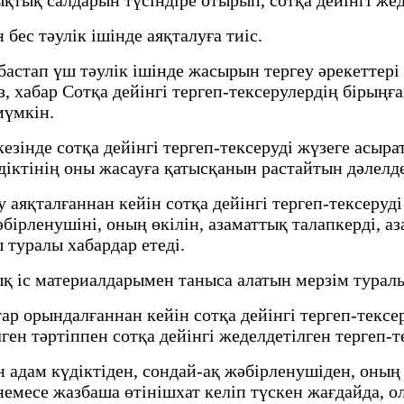
бес тәулік ішінде аяқталуға тиіс.
астап үш тәулік ішінде жасырын тергеу әрекеттері
з, хабар Сотқа дейінгі тергеп-тексерулердің бірыңға
мүмкін.
езінде сотқа дейінгі тергеп-тексеруді жүзеге асы
ктінің оны жасауға қатысқанын растайтын дәлелд
аяқталғаннан кейін сотқа дейінгі тергеп-тексеруді 
ірленушіні, оның өкілін, азаматтық талапкерді, аз
 туралы хабардар етеді.
іс материалдарымен таныса алатын мерзім туралы
р орындалғаннан кейін сотқа дейінгі тергеп-тексер
лген тәртіппен сотқа дейінгі жеделдетілген тергеп-
адам күдіктіден, сондай-ақ жәбірленушіден, оның 
месе жазбаша өтінішхат келіп түскен жағдайда, ола