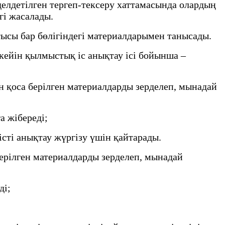
делдетілген тергеп-тексеру хаттамасында олардың
гі жасалады.
ысы бар бөлігіндегі материалдарымен танысады.
ейін қылмыстық іс анықтау ісі бойынша –
 қоса берілген материалдарды зерделеп, мынадай
а жібереді;
сті анықтау жүргізу үшін қайтарады.
ерілген материалдарды зерделеп, мынадай
ді;