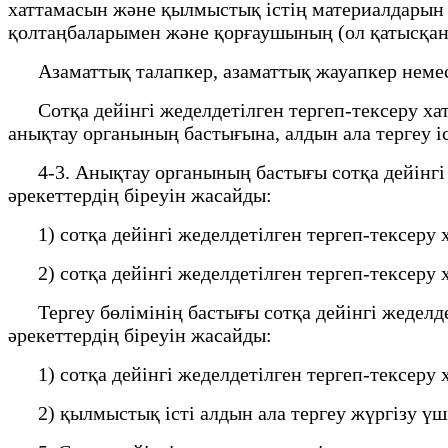
хаттамасын және қылмыстық істің материалдарын т
қолтаңбаларымен және қорғаушының (ол қатысқан 
Азаматтық талапкер, азаматтық жауапкер немесе 
Сотқа дейінгі жеделдетілген тергеп-тексеру хат
анықтау органының бастығына, алдын ала тергеу іс
4-3. Анықтау органының бастығы сотқа дейінгі ж
әрекеттердің біреуін жасайды:
1) сотқа дейінгі жеделдетілген тергеп-тексеру х
2) сотқа дейінгі жеделдетілген тергеп-тексеру х
Тергеу бөлімінің бастығы сотқа дейінгі жеделдет
әрекеттердің біреуін жасайды:
1) сотқа дейінгі жеделдетілген тергеп-тексеру 
2) қылмыстық істі алдын ала тергеу жүргізу үш