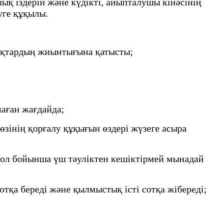
қ іздерін және күдікті, айыпталушы кінәсінің
зуге құқылы.
ықтардың жиынтығына қатысты;
аған жағдайда;
зінің қорғалу құқығын өздері жүзеге асыра
 ол бойынша үш тәуліктен кешіктірмей мынадай
тқа береді және қылмыстық істі сотқа жібереді;