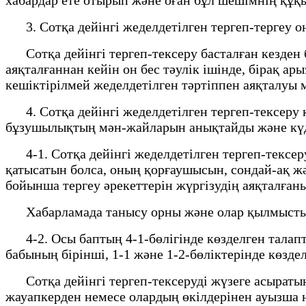
3. Сотқа дейінгі жеделдетілген тергеп-тергеу он 
Сотқа дейінгі тергеп-тексеру басталған кезден б
аяқталғаннан кейін он бес тәулік ішінде, бірақ ары
кешіктірілмей жеделдетілген тәртіппен аяқталуы 
4. Сотқа дейінгі жеделдетілген тергеп-тексеру к
бұзушылықтың мән-жайларын анықтайды және күді
4-1. Сотқа дейінгі жеделдетілген тергеп-тексеру 
қатысатын болса, оның қорғаушысын, сондай-ақ жәб
бойынша тергеу әрекеттерін жүргізудің аяқталғаны
Хабарламада танысу орны және олар қылмыстық 
4-2. Осы баптың 4-1-бөлігінде көзделген талапта
бабының бірінші, 1-1 және 1-2-бөліктерінде көзде
Сотқа дейінгі тергеп-тексеруді жүзеге асыратын 
жауапкерден немесе олардың өкілдерінен ауызша не