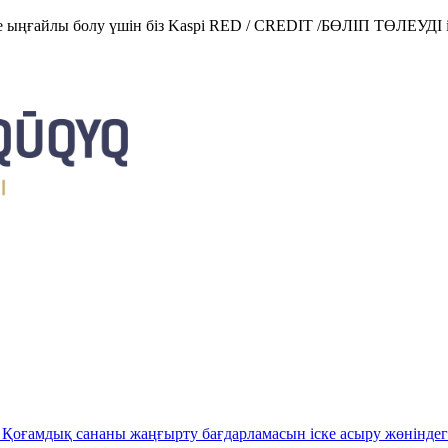
е ыңғайлы болу үшін біз Kaspi RED / CREDIT /БӨЛІП ТӨЛЕУДІ і
Қоғамдық сананы жаңғырту бағдарламасын іске асыру жөніндег