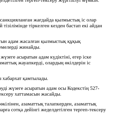
 санкцияланған жағдайда қылмыстық іс олар
й тізілімінде тіркелген кезден бастап екі айдан
ратын адам жасалған қылмыстық құқық
емелерді жинайды.
жүзеге асыратын адам күдіктіні, егер іске
аматтық жауапкерді, олардың өкілдерін іс
 хабархат қамтылады.
уді жүзеге асыратын адам осы Кодекстің 527-
тексеру хаттамасын жасайды.
өкілінен, азаматтық талапкерден, азаматтық
рға сотқа дейінгі жеделдетілген тергеп-тексеру