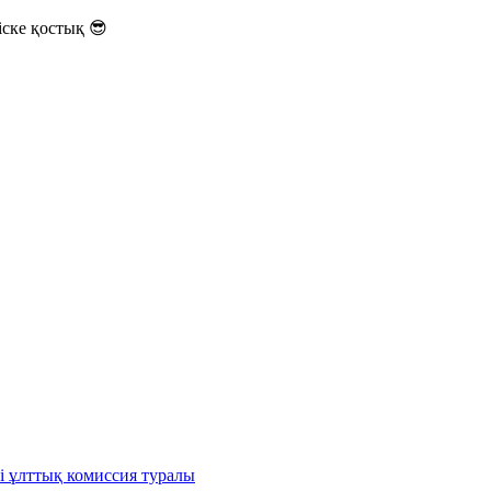
ске қостық 😎
і ұлттық комиссия туралы