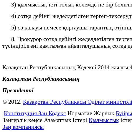
3) қылмыстық істі толық көлемде не бір бөлігін
4) сотқа дейінгі жеделдетілген тергеп-тексеруд
5) өз қалауы немесе қорғаушы тараптың өтінішх
8. Прокурор сотқа дейінгі жеделдетілген терге
түсіндірілгені қамтылған айыпталушының сотқа дей
Қазақстан Республикасының Кодексі 2014 жылғы 4
Қазақстан Республикасының
Президенті
© 2012.
Қазақстан Республикасы Әділет министрлі
Конституция Заң Кодекс
Норматив Жарлық
Бұйр
Заңгерлік кеңсе Азаматтық істері
Қылмыстық
істе
Заң компаниясы