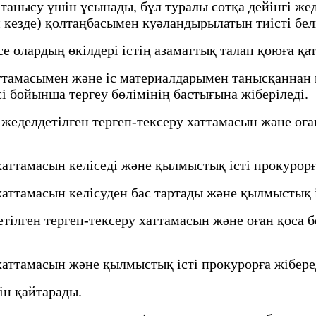
анысу үшін ұсынады, бұл туралы сотқа дейінгі же
кезде) қолтаңбасымен куәландырылатын тиісті бел
олардың өкілдері істің азаматтық талап қоюға қат
тамасымен және іс материалдарымен танысқаннан к
і бойынша тергеу бөлімінің бастығына жіберіледі.
еделдетілген тергеп-тексеру хаттамасын және оған
аттамасын келіседі және қылмыстық істі прокурорғ
аттамасын келісуден бас тартады және қылмыстық і
ілген тергеп-тексеру хаттамасын және оған қоса б
хаттамасын және қылмыстық істі прокурорға жібере
ін қайтарады.