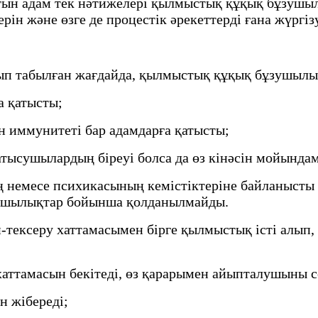
тын адам тек нәтижелері қылмыстық құқық бұзушылы
ерін және өзге де процестік әрекеттерді ғана жүргі
лып табылған жағдайда, қылмыстық құқық бұзушыл
а қатысты;
иммунитетi бар адамдарға қатысты;
сушылардың біреуі болса да өз кінәсін мойындам
 немесе психикасының кемістіктеріне байланысты ө
зушылықтар бойынша қолданылмайды.
-тексеру хаттамасымен бірге қылмыстық істі алып,
аттамасын бекітеді, өз қарарымен айыпталушыны со
н жібереді;