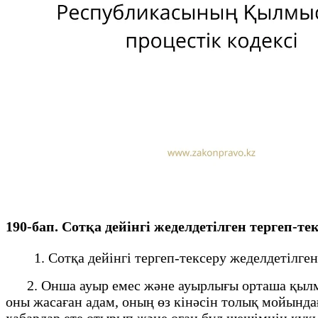
190-бап. Сотқа дейінгі жеделдетілген тергеп
1. Сотқа дейінгі тергеп-тексеру жеделдетілген 
2. Онша ауыр емес және ауырлығы орташа қылмы
оны жасаған адам, оның өз кінәсін толық мойындағ
хабардар ете отырып және оған бұл шешімнің құқық