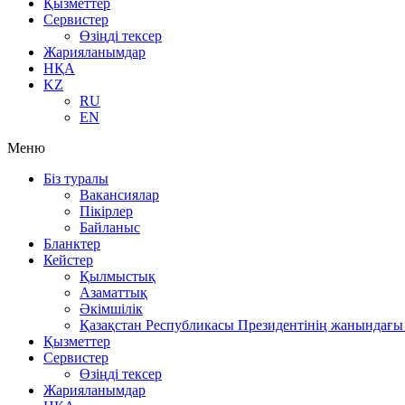
Қызметтер
Сервистер
Өзіңді тексер
Жарияланымдар
НҚА
KZ
RU
EN
Меню
Біз туралы
Вакансиялар
Пікірлер
Байланыс
Бланктер
Кейстер
Қылмыстық
Азаматтық
Әкімшілік
Қазақстан Республикасы Президентінің жанындағы 
Қызметтер
Сервистер
Өзіңді тексер
Жарияланымдар