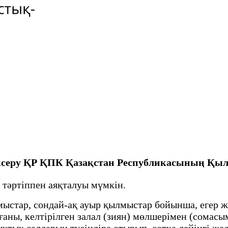
-тексеру ҚР ҚПК Қазақстан Республикасының Қы
тәртіппен аяқталуы мүмкін.
стар, сондай-ақ ауыр қылмыстар бойынша, егер ж
аны, келтірілген залал (зиян) мөлшерімен (сомасым
тық салдарын түсіндіре отырып, сотқа дейінгі жеде