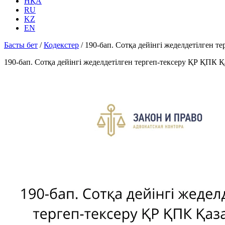
НҚА
RU
KZ
EN
Басты бет
/
Кодекстер
/
190-бап. Сотқа дейінгі жеделдетілген 
190-бап. Сотқа дейінгі жеделдетілген тергеп-тексеру ҚР ҚПК