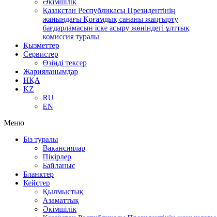
Әкімшілік
Қазақстан Республикасы Президентінің
жанындағы Қоғамдық сананы жаңғырту
бағдарламасын іске асыру жөніндегі ұлттық
комиссия туралы
Қызметтер
Сервистер
Өзіңді тексер
Жарияланымдар
НҚА
KZ
RU
EN
Меню
Біз туралы
Вакансиялар
Пікірлер
Байланыс
Бланктер
Кейстер
Қылмыстық
Азаматтық
Әкімшілік