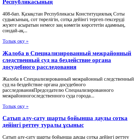
Республикасының
408-бап. Қазақстан Республикасы Конституциялық Соты
судьясының, сот төрелігін, сотқа дейінгі тергеп-тексеруді
жүзеге асыратын немесе заң көмегін көрсететін адамның,
сондай-ақ...
Толық оқу »
Жалоба в Специализированный межрайонный
следственный суд на бездействие органа
досудебного расследования
Жалоба в Специализированный межрайонный следственный
суд на бездействие органа досудебного
расследованияПредседателю Специализированного
межрайонногоследственного суда города...
Толық оқу »
Сатып алу-сату шарты бойынша дауды сотқа
дейінгі реттеу туралы ұсыныс
Сатып алу-сату шарты бойынша дауды сотқа дейінгі реттеу