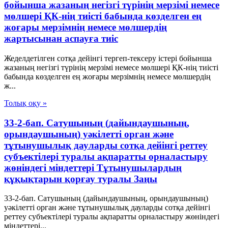
бойынша жазаның негізгі түрінің мерзімі немесе
мөлшері ҚК-нің тиісті бабында көзделген ең
жоғары мерзімнің немесе мөлшердің
жартысынан аспауға тиіс
Жеделдетілген сотқа дейінгі тергеп-тексеру істері бойынша
жазаның негізгі түрінің мерзімі немесе мөлшері ҚК-нің тиісті
бабында көзделген ең жоғары мерзімнің немесе мөлшердің
ж...
Толық оқу »
33-2-бап. Сатушының (дайындаушының,
орындаушының) уәкілетті орган және
тұтынушылық дауларды сотқа дейінгі реттеу
субъектілері туралы ақпаратты орналастыру
жөніндегі міндеттері Тұтынушылардың
құқықтарын қорғау туралы Заңы
33-2-бап. Сатушының (дайындаушының, орындаушының)
уәкілетті орган және тұтынушылық дауларды сотқа дейінгі
реттеу субъектілері туралы ақпаратты орналастыру жөніндегі
міндеттері...