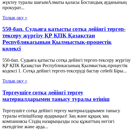
жүктеу туралы шағымАлматы қаласы Бостандық ауданының
прокурат...
Толық оқу »
550-бап. Судьяға қатысты сотқа дейінгі тергеп-
тексеру жүргізу ҚР ҚПК Қазақстан
Республикасының Қылмыстық-процестік
кодексi
550-бап. Судьяға қатысты сотқа дейінгі тергеп-тексеру жүргізу
ҚР ҚПК Қазақстан Республикасының Қылмыстық-процестік
кодексi 1. Сотқа дейінгі тергеп-тексеруді бастау себебі Біры...
Толық оқу »
Тергеушіге сотқа дейінгі тергеу
материалдарымен танысу туралы өтініш
Тергеушіге сотқа дейінгі тергеу материалдарымен танысу
туралы өтінішНазар аударыңыз! Заң және құқық заң
компаниясы Сіздің назарыңызды осы құжаттың негізгі
екендігіне және әрда...