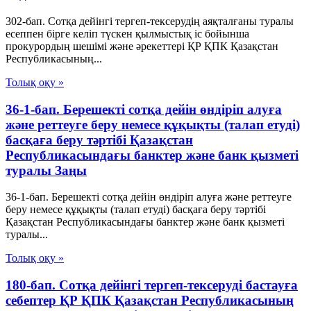
302-бап. Сотқа дейінгі тергеп-тексерудің аяқталғаны туралы
есеппен бірге келіп түскен қылмыстық іс бойынша
прокурордың шешімі және әрекеттері ҚР ҚПК Қазақстан
Республикасының...
Толық оқу »
36-1-бап. Берешекті сотқа дейін өндіріп алуға
және реттеуге беру немесе құқықты (талап етуді)
басқаға беру тәртібі Қазақстан
Республикасындағы банктер және банк қызметі
туралы Заңы
36-1-бап. Берешекті сотқа дейін өндіріп алуға және реттеуге
беру немесе құқықты (талап етуді) басқаға беру тәртібі
Қазақстан Республикасындағы банктер және банк қызметі
туралы...
Толық оқу »
180-бап. Сотқа дейінгі тергеп-тексеруді бастауға
себептер ҚР ҚПК Қазақстан Республикасының