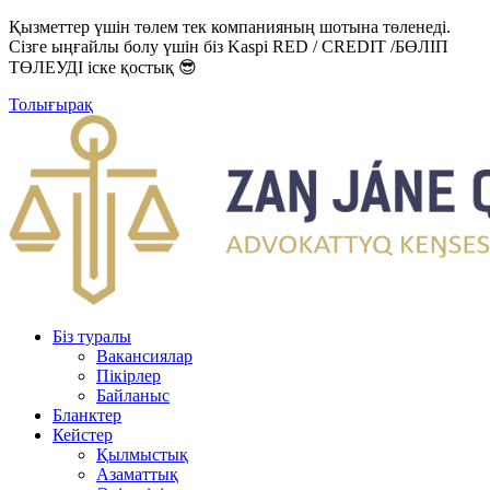
Қызметтер үшін төлем тек компанияның шотына төленеді.
Сізге ыңғайлы болу үшін біз Kaspi RED / CREDIT /БӨЛІП
ТӨЛЕУДІ іске қостық 😎
Толығырақ
Біз туралы
Вакансиялар
Пікірлер
Байланыс
Бланктер
Кейстер
Қылмыстық
Азаматтық