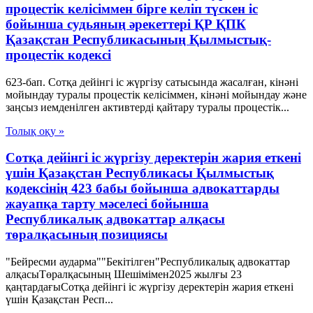
процестік келісіммен бірге келіп түскен іс
бойынша судьяның әрекеттері ҚР ҚПК
Қазақстан Республикасының Қылмыстық-
процестік кодексi
623-бап. Сотқа дейінгі іс жүргізу сатысында жасалған, кінәні
мойындау туралы процестік келісіммен, кінәні мойындау және
заңсыз иемденілген активтерді қайтару туралы процестік...
Толық оқу »
Сотқа дейінгі іс жүргізу деректерін жария еткені
үшін Қазақстан Республикасы Қылмыстық
кодексінің 423 бабы бойынша адвокаттарды
жауапқа тарту мәселесі бойынша
Республикалық адвокаттар алқасы
төралқасының позициясы
"Бейресми аударма""Бекітілген"Республикалық адвокаттар
алқасыТөралқасының Шешімімен2025 жылғы 23
қаңтардағыСотқа дейінгі іс жүргізу деректерін жария еткені
үшін Қазақстан Респ...