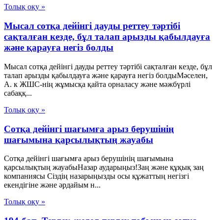
Толық оқу »
Мысал сотқа дейінгі дауды реттеу тәртібі
сақталған кезде, бұл талап арызды қабылдауға
және қарауға негіз болды
Мысал сотқа дейінгі дауды реттеу тәртібі сақталған кезде, бұл
талап арызды қабылдауға және қарауға негіз болдыМәселен,
А. к ЖШС-нің жұмысқа қайта орналасу және мәжбүрлі
сабаққ...
Толық оқу »
Сотқа дейінгі шағымға арыз берушінің
шағымына қарсылықтың жауабы
Сотқа дейінгі шағымға арыз берушінің шағымына
қарсылықтың жауабыНазар аударыңыз!Заң және құқық заң
компаниясы Сіздің назарыңызды осы құжаттың негізгі
екендігіне және әрдайым н...
Толық оқу »