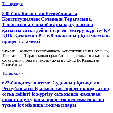
Толық оқу »
549-бап. Қазақстан Республикасы
Конституциялық Сотының Төрағасына,
Төрағасының орынбасарына, судьясына
қатысты сотқа дейінгі тергеп-тексеру жүргiзу ҚР
ҚПК Қазақстан Республикасының Қылмыстық-
процестік кодексi
549-бап. Қазақстан Республикасы Конституциялық Сотының
Төрағасына, Төрағасының орынбасарына, судьясына қатысты
сотқа дейінгі тергеп-тексеру жүргiзу ҚР ҚПК Қазақстан
Республика...
Толық оқу »
623-бапқа түсініктеме. Судьяның Қазақстан
Республикасы Қылмыстық-процестік кодексінің
сотқа дейінгі іс жүргізу сатысында жасалған
кінәні тану туралы процестік келісіммен келіп
түскен іс бойынша іс-қимылдары