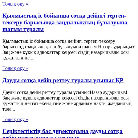
Толық оқу »
Қылмыстық іс бойынша сотқа дейінгі тергеп-
тексеру барысында заңдылықтың бұзылуына
шағым туралы
Қылмыстық іс бойынша сотқа дейінгі тергеп-тексеру
барысында заңдылықтың бұзылуына шағым.Назар аударыңыз!
Заң және құқық адвокаттар кеңсесі сіздің назарыңызды осы
құжаттың не...
Толық оқу »
Дауды сотқа дейін реттеу туралы ұсыныс ҚР
Дауды сотқа дейін реттеу туралы ұсынысНазар аударыңыз!
Заң және құқық адвокаттар кеңсесі сіздің назарыңызды осы
құжаттың негізгі екендігіне және әрдайым нақты жағдайдың
тала...
Толық оқу »
Серіктестіктің бас директорына дауды сотқа
дейін реттеу туралы ұсыныс