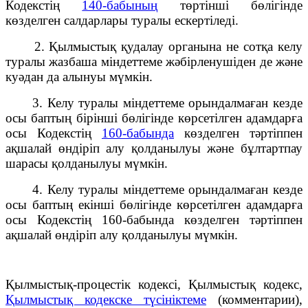
Кодекстің
140-бабының
төртінші бөлігінде
көзделген салдарлары туралы ескертіледі.
2. Қылмыстық қудалау органына не сотқа келу
туралы жазбаша міндеттеме жәбірленушіден де және
куәдан да алынуы мүмкін.
3. Келу туралы міндеттеме орындалмаған кезде
осы баптың бірінші бөлігінде көрсетілген адамдарға
осы Кодекстің
160-бабында
көзделген тәртіппен
ақшалай өндіріп алу қолданылуы және бұлтартпау
шарасы қолданылуы мүмкін.
4. Келу туралы міндеттеме орындалмаған кезде
осы баптың екінші бөлігінде көрсетілген адамдарға
осы Кодекстің 160-бабында көзделген тәртіппен
ақшалай өндіріп алу қолданылуы мүмкін.
Қылмыстық-процестік кодексi, Қылмыстық кодекс,
Қылмыстық кодекске түсініктеме
(комментарии),