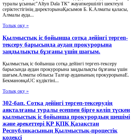
туралы ұсыныс"Altyn Dala ТК" жауапкершілігі шектеулі
серіктестігінің директорынаҚасымов Б. К.Алматы қаласы,
Алмалы ауда...
Толық оқу »
Қылмыстық іс бойынша сотқа дейінгі тергеп-
тексеру барысында аудан прокурорына
заңдылықты бұзғаны үшін шағым.
Қылмыстық іс бойынша сотқа дейінгі тергеп-тексеру
барысында аудан прокурорына заңдылықты бұзғаны үшін
шағым.Алматы облысы Талғар ауданының прокурорынаЕ.
БекмановқаUC күдіктіні...
Толық оқу »
302-бап. Сотқа дейінгі тергеп-тексерудің
аяқталғаны туралы есеппен бірге келіп түскен
қылмыстық іс бойынша прокурордың шешімі
және әрекеттері ҚР ҚПК Қазақстан
Республикасының Қылмыстық-процестік
кодексi