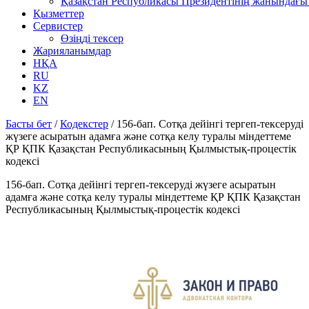
Қазақстан Республикасы Президентінің жанындағы 
Қызметтер
Сервистер
Өзіңді тексер
Жарияланымдар
НҚА
RU
KZ
EN
Басты бет
/
Кодекстер
/
156-бап. Сотқа дейінгі тергеп-тексеруді
жүзеге асыратын адамға және сотқа келу туралы мiндеттеме
ҚР ҚПК Қазақстан Республикасының Қылмыстық-процестік
кодексi
156-бап. Сотқа дейінгі тергеп-тексеруді жүзеге асыратын
адамға және сотқа келу туралы мiндеттеме ҚР ҚПК Қазақстан
Республикасының Қылмыстық-процестік кодексi