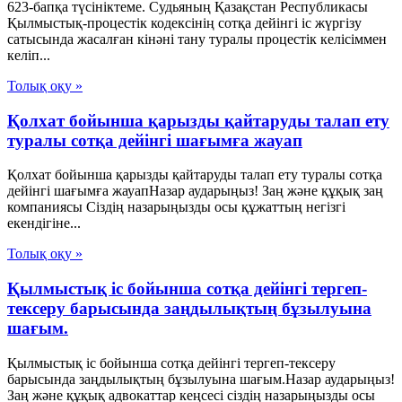
623-бапқа түсініктеме. Судьяның Қазақстан Республикасы
Қылмыстық-процестік кодексінің сотқа дейінгі іс жүргізу
сатысында жасалған кінәні тану туралы процестік келісіммен
келіп...
Толық оқу »
Қолхат бойынша қарызды қайтаруды талап ету
туралы сотқа дейінгі шағымға жауап
Қолхат бойынша қарызды қайтаруды талап ету туралы сотқа
дейінгі шағымға жауапНазар аударыңыз! Заң және құқық заң
компаниясы Сіздің назарыңызды осы құжаттың негізгі
екендігіне...
Толық оқу »
Қылмыстық іс бойынша сотқа дейінгі тергеп-
тексеру барысында заңдылықтың бұзылуына
шағым.
Қылмыстық іс бойынша сотқа дейінгі тергеп-тексеру
барысында заңдылықтың бұзылуына шағым.Назар аударыңыз!
Заң және құқық адвокаттар кеңсесі сіздің назарыңызды осы