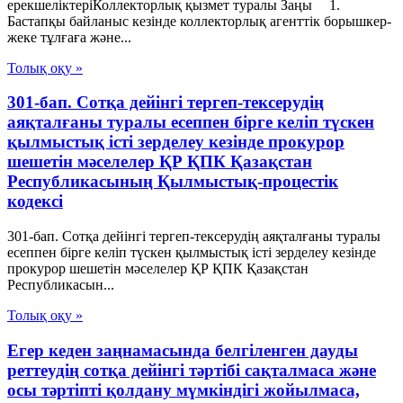
ерекшеліктеріКоллекторлық қызмет туралы Заңы 1.
Бастапқы байланыс кезінде коллекторлық агенттік борышкер-
жеке тұлғаға және...
Толық оқу »
301-бап. Сотқа дейінгі тергеп-тексерудің
аяқталғаны туралы есеппен бірге келіп түскен
қылмыстық істі зерделеу кезінде прокурор
шешетін мәселелер ҚР ҚПК Қазақстан
Республикасының Қылмыстық-процестік
кодексi
301-бап. Сотқа дейінгі тергеп-тексерудің аяқталғаны туралы
есеппен бірге келіп түскен қылмыстық істі зерделеу кезінде
прокурор шешетін мәселелер ҚР ҚПК Қазақстан
Республикасын...
Толық оқу »
Егер кеден заңнамасында белгіленген дауды
реттеудің сотқа дейінгі тәртібі сақталмаса және
осы тәртіпті қолдану мүмкіндігі жойылмаса,