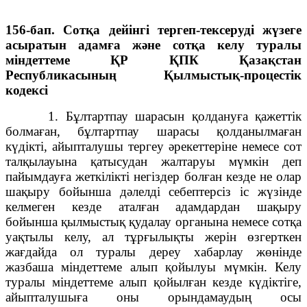
156-бап. Сотқа дейінгі тергеп-тексеруді жүзеге
асыратын адамға және сотқа келу туралы
мiндеттеме ҚР ҚПК Қазақстан
Республикасының Қылмыстық-процестік
кодексi
1. Бұлтартпау шарасын қолдануға қажеттік
болмаған, бұлтартпау шарасы қолданылмаған
күдікті, айыпталушы тергеу әрекеттеріне немесе сот
талқылауына қатысудан жалтаруы мүмкін деп
пайымдауға жеткілікті негіздер болған кезде не олар
шақыру бойынша дәлелді себептерсіз іс жүзінде
келмеген кезде аталған адамдардан шақыру
бойынша қылмыстық қудалау органына немесе сотқа
уақтылы келу, ал тұрғылықты жерін өзгерткен
жағдайда ол туралы дереу хабарлау жөнінде
жазбаша міндеттеме алып қойылуы мүмкін. Келу
туралы міндеттеме алып қойылған кезде күдіктіге,
айыпталушыға оны орындамаудың осы