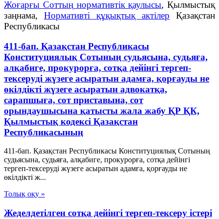
Жоғарғы Соттың нормативтік қаулысы
, Қылмыстық
заңнама,
Нормативті құқықтық актілер
Қазақстан
Республикасы
411-бап. Қазақстан Республикасы
Конституциялық Сотының судьясына, судьяға,
алқабиге, прокурорға, сотқа дейінгі тергеп-
тексеруді жүзеге асыратын адамға, қорғауды не
өкілдікті жүзеге асыратын адвокатқа,
сарапшыға, сот приставына, сот
орындаушысына қатысты жала жабу ҚР ҚК,
Қылмыстық кодексi Қазақстан
Республикасының
411-бап. Қазақстан Республикасы Конституциялық Сотының
судьясына, судьяға, алқабиге, прокурорға, сотқа дейінгі
тергеп-тексеруді жүзеге асыратын адамға, қорғауды не
өкілдікті ж...
Толық оқу »
Жеделдетілген сотқа дейінгі тергеп-тексеру істері