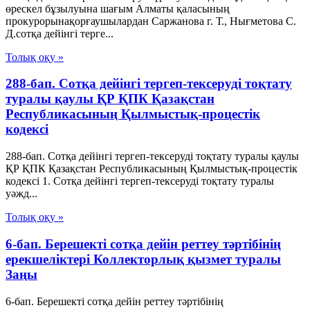
өрескел бұзылуына шағым Алматы қаласының
прокурорынақорғаушылардан Саржанова г. Т., Нығметова С.
Д.сотқа дейінгі терге...
Толық оқу »
288-бап. Сотқа дейінгі тергеп-тексеруді тоқтату
туралы қаулы ҚР ҚПК Қазақстан
Республикасының Қылмыстық-процестік
кодексi
288-бап. Сотқа дейінгі тергеп-тексеруді тоқтату туралы қаулы
ҚР ҚПК Қазақстан Республикасының Қылмыстық-процестік
кодексi 1. Сотқа дейінгі тергеп-тексеруді тоқтату туралы
уәжд...
Толық оқу »
6-бап. Берешекті сотқа дейін реттеу тәртібінің
ерекшеліктері Коллекторлық қызмет туралы
Заңы
6-бап. Берешекті сотқа дейін реттеу тәртібінің