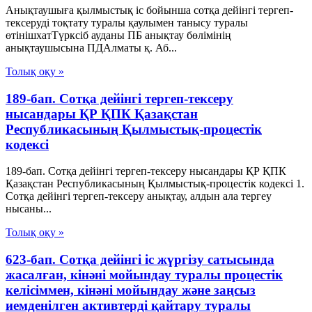
Анықтаушыға қылмыстық іс бойынша сотқа дейінгі тергеп-
тексеруді тоқтату туралы қаулымен танысу туралы
өтінішхатТүрксіб ауданы ПБ анықтау бөлімінің
анықтаушысына ПДАлматы қ. Аб...
Толық оқу »
189-бап. Сотқа дейінгі тергеп-тексеру
нысандары ҚР ҚПК Қазақстан
Республикасының Қылмыстық-процестік
кодексi
189-бап. Сотқа дейінгі тергеп-тексеру нысандары ҚР ҚПК
Қазақстан Республикасының Қылмыстық-процестік кодексi 1.
Сотқа дейінгі тергеп-тексеру анықтау, алдын ала тергеу
нысаны...
Толық оқу »
623-бап. Сотқа дейінгі іс жүргізу сатысында
жасалған, кінәні мойындау туралы процестік
келісіммен, кінәні мойындау және заңсыз
иемденілген активтерді қайтару туралы