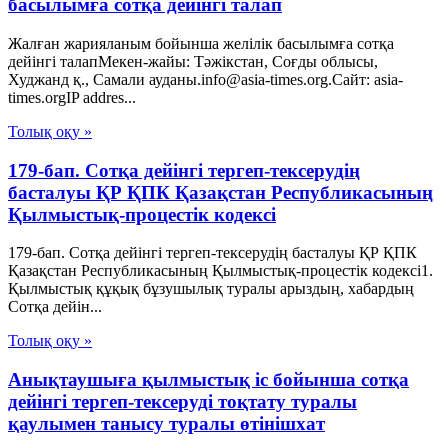
басылымға сотқа дейінгі талап
Жалған жарияланым бойынша желілік басылымға сотқа
дейінгі талапМекен-жайы: Тәжікстан, Соғды облысы,
Худжанд қ., Самали ауданы.info@asia-times.org.Сайт: asia-
times.orgIP addres...
Толық оқу »
179-бап. Сотқа дейінгі тергеп-тексерудің
басталуы ҚР ҚПК Қазақстан Республикасының
Қылмыстық-процестік кодексi
179-бап. Сотқа дейінгі тергеп-тексерудің басталуы ҚР ҚПК
Қазақстан Республикасының Қылмыстық-процестік кодексi1.
Қылмыстық құқық бұзушылық туралы арыздың, хабардың
Сотқа дейін...
Толық оқу »
Анықтаушыға қылмыстық іс бойынша сотқа
дейінгі тергеп-тексеруді тоқтату туралы
қаулымен танысу туралы өтінішхат