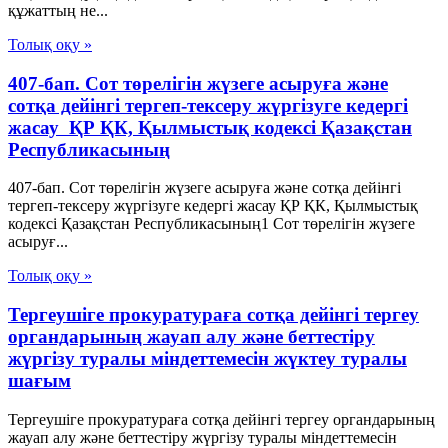
құжаттың не...
Толық оқу »
407-бап. Сот төрелiгiн жүзеге асыруға және
сотқа дейінгі тергеп-тексеру жүргiзуге кедергi
жасау ҚР ҚК, Қылмыстық кодексi Қазақстан
Республикасының
407-бап. Сот төрелiгiн жүзеге асыруға және сотқа дейінгі
тергеп-тексеру жүргiзуге кедергi жасау ҚР ҚК, Қылмыстық
кодексi Қазақстан Республикасының1 Сот төрелiгiн жүзеге
асыруғ...
Толық оқу »
Тергеушіге прокуратураға сотқа дейінгі тергеу
органдарының жауап алу және беттестіру
жүргізу туралы міндеттемесін жүктеу туралы
шағым
Тергеушіге прокуратураға сотқа дейінгі тергеу органдарының
жауап алу және беттестіру жүргізу туралы міндеттемесін