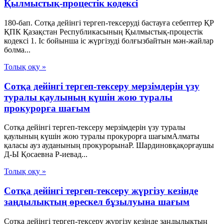
Қылмыстық-процестік кодексi
180-бап. Сотқа дейінгі тергеп-тексеруді бастауға себептер ҚР
ҚПК Қазақстан Республикасының Қылмыстық-процестік
кодексi 1. Іс бойынша іс жүргізуді болғызбайтын мән-жайлар
болма...
Толық оқу »
Сотқа дейінгі тергеп-тексеру мерзімдерін үзу
туралы қаулының күшін жою туралы
прокурорға шағым
Сотқа дейінгі тергеп-тексеру мерзімдерін үзу туралы
қаулының күшін жою туралы прокурорға шағымАлматы
қаласы ауз ауданының прокурорынаР. Шардиновқақорғаушы
Д-Ы Қосаевна Р-иевад...
Толық оқу »
Сотқа дейінгі тергеп-тексеру жүргізу кезінде
заңдылықтың өрескел бұзылуына шағым
Сотқа дейінгі тергеп-тексеру жүргізу кезінде заңдылықтың