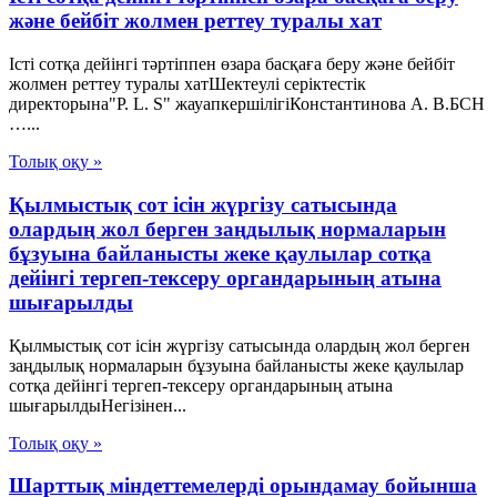
және бейбіт жолмен реттеу туралы хат
Істі сотқа дейінгі тәртіппен өзара басқаға беру және бейбіт
жолмен реттеу туралы хатШектеулі серіктестік
директорына"P. L. S" жауапкершілігіКонстантинова А. В.БСН
…...
Толық оқу »
Қылмыстық сот ісін жүргізу сатысында
олардың жол берген заңдылық нормаларын
бұзуына байланысты жеке қаулылар сотқа
дейінгі тергеп-тексеру органдарының атына
шығарылды
Қылмыстық сот ісін жүргізу сатысында олардың жол берген
заңдылық нормаларын бұзуына байланысты жеке қаулылар
сотқа дейінгі тергеп-тексеру органдарының атына
шығарылдыНегізінен...
Толық оқу »
Шарттық міндеттемелерді орындамау бойынша