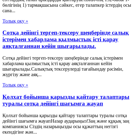
бөлігінің 1) тармақшасына сәйкес, егер талапкер істердің осы
сана...
Толық оқу »
Сотқа дейінгі тергеп-тексеру шеңберінде салық
істерімен хабарлама қылмыстық істі қарау
аяқталғаннан кейін шығарылады.
Сотқа дейінгі тергеп-тексеру шеңберінде салық істерімен
хабарлама қылмыстық істі қарау аяқталғаннан кейін
шығарылады.Салықтық тексерулерді тағайындау рәсімін,
жүргізу және аяқ...
Толық оқу »
Қолхат бойынша қарызды қайтару талаптары
туралы сотқа дейінгі шағымға жауап
Қолхат бойынша қарызды қайтару талаптары туралы сотқа
дейінгі шағымға жауапНазар аударыңыз!Заң және құқық заң
компаниясы Сіздің назарыңызды осы құжаттың негізгі
екендігіне жән...