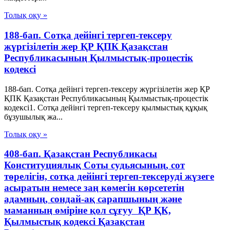
Толық оқу »
188-бап. Сотқа дейінгі тергеп-тексеру
жүргiзiлетiн жер ҚР ҚПК Қазақстан
Республикасының Қылмыстық-процестік
кодексi
188-бап. Сотқа дейінгі тергеп-тексеру жүргiзiлетiн жер ҚР
ҚПК Қазақстан Республикасының Қылмыстық-процестік
кодексi1. Сотқа дейінгі тергеп-тексеру қылмыстық құқық
бұзушылық жа...
Толық оқу »
408-бап. Қазақстан Республикасы
Конституциялық Соты судьясының, сот
төрелігін, сотқа дейінгі тергеп-тексеруді жүзеге
асыратын немесе заң көмегін көрсететін
адамның, сондай-ақ сарапшының және
маманның өмiрiне қол сұғуу ҚР ҚК,
Қылмыстық кодексi Қазақстан