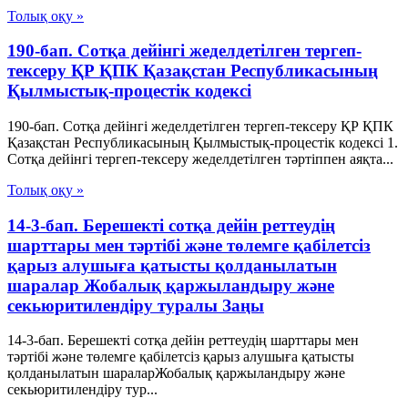
Толық оқу »
190-бап. Сотқа дейінгі жеделдетілген тергеп-
тексеру ҚР ҚПК Қазақстан Республикасының
Қылмыстық-процестік кодексi
190-бап. Сотқа дейінгі жеделдетілген тергеп-тексеру ҚР ҚПК
Қазақстан Республикасының Қылмыстық-процестік кодексi 1.
Сотқа дейінгі тергеп-тексеру жеделдетілген тәртіппен аяқта...
Толық оқу »
14-3-бап. Берешекті сотқа дейін реттеудің
шарттары мен тәртібі және төлемге қабілетсіз
қарыз алушыға қатысты қолданылатын
шаралар Жобалық қаржыландыру және
секьюритилендiру туралы Заңы
14-3-бап. Берешекті сотқа дейін реттеудің шарттары мен
тәртібі және төлемге қабілетсіз қарыз алушыға қатысты
қолданылатын шараларЖобалық қаржыландыру және
секьюритилендiру тур...