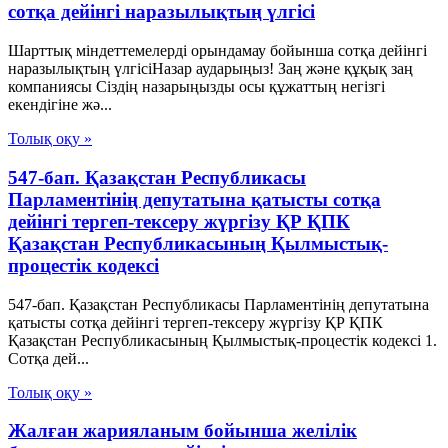
сотқа дейінгі наразылықтың үлгісі
Шарттық міндеттемелерді орындамау бойынша сотқа дейінгі
наразылықтың үлгісіНазар аударыңыз! Заң және құқық заң
компаниясы Сіздің назарыңызды осы құжаттың негізгі
екендігіне жә...
Толық оқу »
547-бап. Қазақстан Республикасы
Парламентiнiң депутатына қатысты сотқа
дейінгі тергеп-тексеру жүргiзу ҚР ҚПК
Қазақстан Республикасының Қылмыстық-
процестік кодексi
547-бап. Қазақстан Республикасы Парламентiнiң депутатына
қатысты сотқа дейінгі тергеп-тексеру жүргiзу ҚР ҚПК
Қазақстан Республикасының Қылмыстық-процестік кодексi 1.
Сотқа дей...
Толық оқу »
Жалған жарияланым бойынша желілік