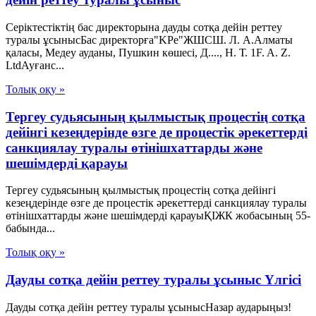
Серіктестіктің бас директорына дауды сотқа дейін реттеу
туралы ұсынысБас директорға"KPe"ЖШСШ. Л. А.Алматы
қаласы, Медеу ауданы, Пушкин көшесі, Д...., Н. Т. 1F. A. Z.
LtdАуғанс...
Толық оқу »
Тергеу судьясының қылмыстық процестің сотқа
дейінгі кезеңдерінде өзге де процестік әрекеттерді
санкциялау туралы өтінішхаттарды және
шешімдерді қарауы
Тергеу судьясының қылмыстық процестің сотқа дейінгі
кезеңдерінде өзге де процестік әрекеттерді санкциялау туралы
өтінішхаттарды және шешімдерді қарауыҚІЖК жобасының 55-
бабында...
Толық оқу »
Дауды сотқа дейін реттеу туралы ұсыныс Үлгісі
Дауды сотқа дейін реттеу туралы ұсынысНазар аударыңыз!