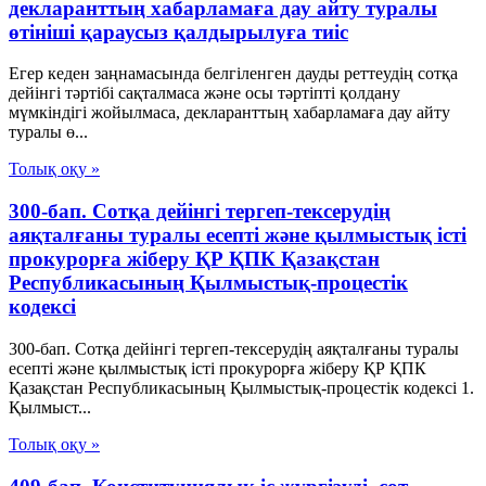
декларанттың хабарламаға дау айту туралы
өтініші қараусыз қалдырылуға тиіс
Егер кеден заңнамасында белгіленген дауды реттеудің сотқа
дейінгі тәртібі сақталмаса және осы тәртіпті қолдану
мүмкіндігі жойылмаса, декларанттың хабарламаға дау айту
туралы ө...
Толық оқу »
300-бап. Сотқа дейінгі тергеп-тексерудің
аяқталғаны туралы есепті және қылмыстық істі
прокурорға жіберу ҚР ҚПК Қазақстан
Республикасының Қылмыстық-процестік
кодексi
300-бап. Сотқа дейінгі тергеп-тексерудің аяқталғаны туралы
есепті және қылмыстық істі прокурорға жіберу ҚР ҚПК
Қазақстан Республикасының Қылмыстық-процестік кодексi 1.
Қылмыст...
Толық оқу »