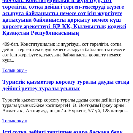
409-бап. Конституциялық іс жүргізуді, сот
төрелігін, сотқа дейінгі тергеп-тексерудi жүзеге
асыруға байланысты немесе сот ісін жүргізуге
қатысуына байланысты қорқыту немесе күш
көрсету әрекеттерi ҚР ҚК, Қылмыстық кодексi
Қазақстан Республикасының
409-бап. Конституциялық іс жүргізуді, сот төрелігін, сотқа
дейінгі тергеп-тексерудi жүзеге асыруға байланысты немесе
сот ісін жүргізуге қатысуына байланысты қорқыту немесе
күш...
Толық оқу »
Туристік қызметтер көрсету туралы дауды сотқа
дейінгі реттеу туралы ұсыныс
Туристік қызметтер көрсету туралы дауды сотқа дейінгі реттеу
туралы ұсынысЖеке кәсіпкергеН. Ә. ӘсетқызыТіркеу орны:
Алматы қ., Алатау ауданы,ш / а. Нұркент, 5/7 үй, 128 пәтерн...
Толық оқу »
Істі сотқа дейінгі тәртіппен өзара басқаға беру