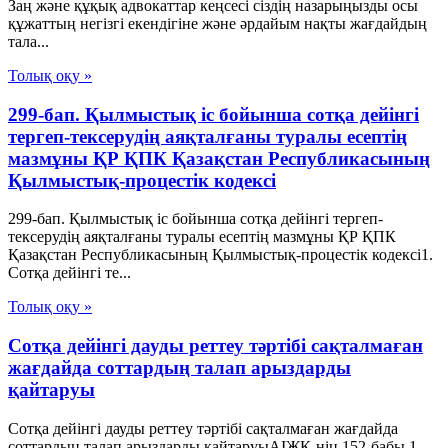
Заң және құқық адвокаттар кеңсесі сіздің назарыңызды осы
құжаттың негізгі екендігіне және әрдайым нақты жағдайдың
тала...
Толық оқу »
299-бап. Қылмыстық іс бойынша сотқа дейінгі
тергеп-тексерудің аяқталғаны туралы есептің
мазмұны ҚР ҚПК Қазақстан Республикасының
Қылмыстық-процестік кодексi
299-бап. Қылмыстық іс бойынша сотқа дейінгі тергеп-
тексерудің аяқталғаны туралы есептің мазмұны ҚР ҚПК
Қазақстан Республикасының Қылмыстық-процестік кодексi1.
Сотқа дейінгі те...
Толық оқу »
Сотқа дейінгі дауды реттеу тәртібі сақталмаған
жағдайда соттардың талап арыздарды
қайтаруы
Сотқа дейінгі дауды реттеу тәртібі сақталмаған жағдайда
соттардың талап арыздарды қайтаруыАІЖК-нің 152-бабы 1-