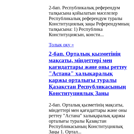
2-бап. Республикалық референдум
талқысына қойылатын мәселелер
Республикалық референдум туралы
Конституциялық заңы Референдумның
талқысына: 1) Республика
Конституциясын, консти...
Толық оқу »
2-бап. Орталық қызметінің
мақсаты, міндеттері мен
қағидаттары және оны реттеу
"Астана" халықаралық
қаржы орталығы туралы
Қазақстан Республикасының
Конституциялық Заңы
2-бап. Орталық қызметінің мақсаты,
міндеттері мен қағидаттары және оны
реттеу "Астана" халықаралық қаржы
орталығы туралы Қазақстан
Республикасының Конституциялық
Заңы 1. Ортал...