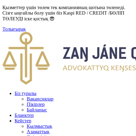
Қызметтер үшін төлем тек компанияның шотына төленеді.
Сізге ыңғайлы болу үшін біз Kaspi RED / CREDIT /БӨЛІП
ТӨЛЕУДІ іске қостық 😎
Толығырақ
Біз туралы
Вакансиялар
Пікірлер
Байланыс
Бланктер
Кейстер
Қылмыстық
Азаматтық