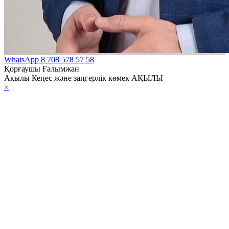
WhatsApp
8 708 578 57 58
Қорғаушы Ғалымжан
Ақылы Кеңес және заңгерлік көмек АҚЫЛЫ
×