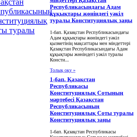
міндеттері Қазақстан
ақстан
Республикасындағы Адам
спубликасының
құқықтары жөніндегі уәкіл
нституциялық
туралы Конституциялық заңы
ты туралы
1-бап. Қазақстан Республикасындағы
Адам құқықтары жөніндегі уәкіл
қызметінің мақсаттары мен міндеттері
Қазақстан Республикасындағы Адам
құқықтары жөніндегі уәкіл туралы
Консти...
Толық оқу »
1-бап. Қазақстан
Республикасы
Конституциялық Сотының
мәртебесі Қазақстан
Республикасының
Конституциялық Соты туралы
Конституциялық заңы
1-бап. Қазақстан Республикасы