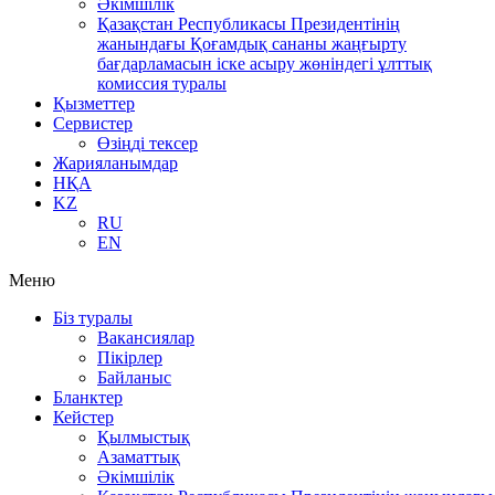
Әкімшілік
Қазақстан Республикасы Президентінің
жанындағы Қоғамдық сананы жаңғырту
бағдарламасын іске асыру жөніндегі ұлттық
комиссия туралы
Қызметтер
Сервистер
Өзіңді тексер
Жарияланымдар
НҚА
KZ
RU
EN
Меню
Біз туралы
Вакансиялар
Пікірлер
Байланыс
Бланктер
Кейстер
Қылмыстық
Азаматтық
Әкімшілік