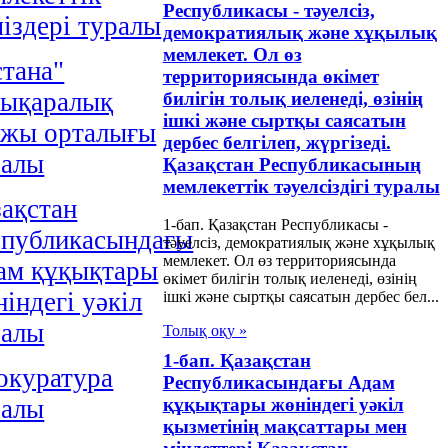
Республикасы - тәуелсіз,
іздері туралы
демократиялық және хұқылық
мемлекет. Ол өз
тана"
территориясында өкімет
лықаралық
билігін толық иеленедi, өзiнiң
iшкi және сыртқы саясатын
ржы орталығы
дербес белгілеп, жүргiзедi.
ралы
Қазақстан Республикасының
мемлекеттiк тәуелсiздiгi туралы
ақстан
1-бап. Қазақстан Республикасы -
спубликасындағы
тәуелсіз, демократиялық және хұқылық
мемлекет. Ол өз территориясында
ам құқықтары
өкімет билігін толық иеленедi, өзiнiң
індегі уәкіл
iшкi және сыртқы саясатын дербес бел...
ралы
Толық оқу »
1-бап. Қазақстан
окуратура
Республикасындағы Адам
ралы
құқықтары жөніндегі уәкіл
қызметінің мақсаттары мен