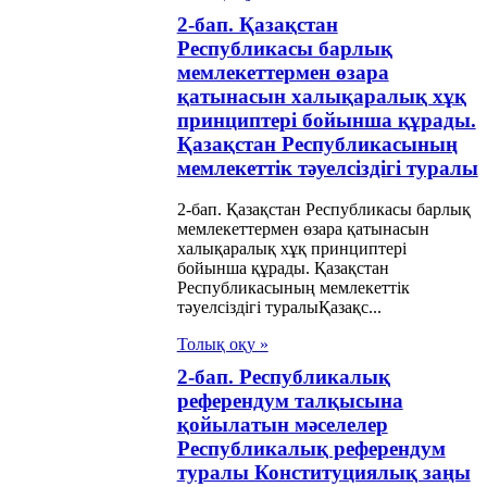
2-бап. Қазақстан
Республикасы барлық
мемлекеттермен өзара
қатынасын халықаралық хұқ
принциптерi бойынша құрады.
Қазақстан Республикасының
мемлекеттiк тәуелсiздiгi туралы
2-бап. Қазақстан Республикасы барлық
мемлекеттермен өзара қатынасын
халықаралық хұқ принциптерi
бойынша құрады. Қазақстан
Республикасының мемлекеттiк
тәуелсiздiгi туралыҚазақс...
Толық оқу »
2-бап. Республикалық
референдум талқысына
қойылатын мәселелер
Республикалық референдум
туралы Конституциялық заңы