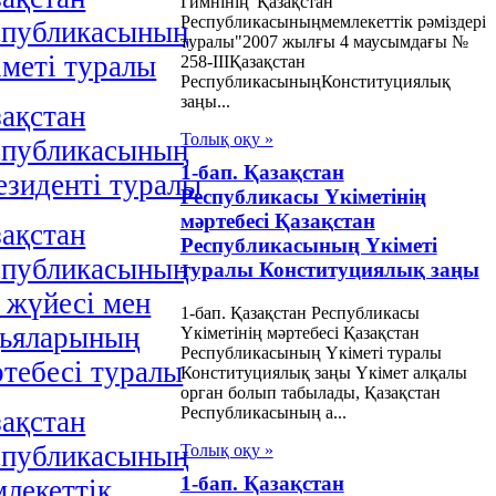
Гимнінің"Қазақстан
Республикасыныңмемлекеттік рәміздері
спубликасының
туралы"2007 жылғы 4 маусымдағы №
меті туралы
258-IIIҚазақстан
РеспубликасыныңКонституциялық
заңы...
ақстан
Толық оқу »
спубликасының
1-бап. Қазақстан
езидентi туралы
Республикасы Үкiметiнiң
мәртебесi Қазақстан
ақстан
Республикасының Үкіметі
спубликасының
туралы Конституциялық заңы
 жүйесі мен
1-бап. Қазақстан Республикасы
дьяларының
Үкiметiнiң мәртебесi Қазақстан
Республикасының Үкіметі туралы
тебесі туралы
Конституциялық заңы Үкiмет алқалы
орган болып табылады, Қазақстан
Республикасының а...
ақстан
спубликасының
Толық оқу »
1-бап. Қазақстан
лекеттік