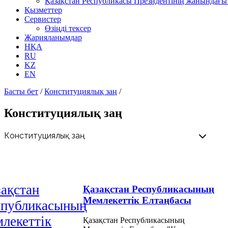
Қазақстан Республикасы Президентінің жанындағы 
Қызметтер
Сервистер
Өзіңді тексер
Жарияланымдар
НҚА
RU
KZ
EN
Басты бет
/
Конституциялық заң
/
Конституциялық заң
ақстан
Қазақстан Республикасының
Мемлекеттік Елтаңбасы
спубликасының
лекеттiк
Қазақстан Республикасының