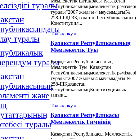
Мемлекеттік Елтаңбасы"Қазақстан
елсiздiгi туралы
Республикасыныңмемлекеттік рәміздері
туралы"2007 жылғы 4 маусымдағы№
258-III ҚРЗҚазақстан Республикасының
ақстан
Конституция...
спубликасындағы
Толық оқу »
лау туралы
Қазақстан Республикасының
Мемлекеттік Туы
спубликалық
ферендум туралы
Қазақстан Республикасының
Мемлекеттік Туы"Қазақстан
Республикасыныңмемлекеттік рәміздері
ақстан
туралы"2007 жылғы 4 маусымдағы №
спубликасының
258-IIIҚазақстан
РеспубликасыныңКонституциялық
рламентi және
заңын...
ың
Толық оқу »
путаттарының
Қазақстан Республикасы
Мемлекеттік Гимнінің
тебесi туралы
Қазақстан Республикасы Мемлекеттік
ақстан