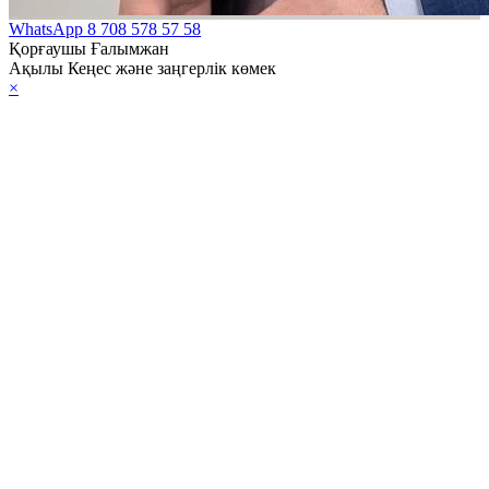
ңы
WhatsApp
8 708 578 57 58
ақстан
Қорғаушы Ғалымжан
Ақылы Кеңес және заңгерлік көмек
публикасы
×
елсiздiгiнiң он
лдығына
ланысты
қымшылық жасау
алы Заңы
ақстан
публикасының
тық қауіпсіздігі
алы Заңы
елеген қару
лерінің