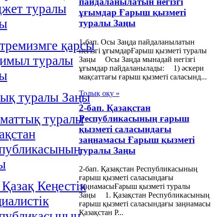
пайдаланылатын негізгі
жет туралы
ұғымдар Ғарыш қызметі
ңы
туралы Заңы
1-бап. Осы Заңда пайдаланылатын
тремизмге қарсы
негізгі ұғымдарҒарыш қызметі туралы
қимыл туралы
Заңы Осы Заңда мынадай негізгі
ұғымдар пайдаланылады: 1) әскери
ңы
мақсаттағы ғарыш қызметі саласынд...
Толық оқу »
ық туралы Заңы
2-бап. Қазақстан
маттық туралы
Республикасының ғарыш
қызметі саласындағы
ақстан
заңнамасы Ғарыш қызметі
публикасының
туралы Заңы
ы
2-бап. Қазақстан Республикасының
ғарыш қызметі саласындағы
 Қазақ Кеңестік
заңнамасыҒарыш қызметі туралы
Заңы 1. Қазақстан Республикасының
иалистік
ғарыш қызметі саласындағы заңнамасы
Қазақстан Р...
публикасының