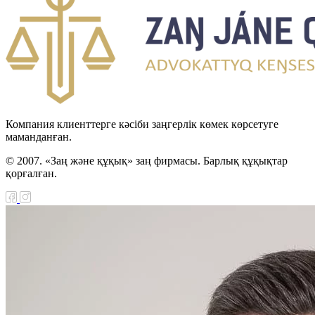
ңы
ариат туралы
ңы
лекеттік
иялар туралы
Компания клиенттерге кәсіби заңгерлік көмек көрсетуге
маманданған.
© 2007. «Заң және құқық» заң фирмасы. Барлық құқықтар
ақстан
қорғалған.
публикасының
тық қорынан
7-2009 жылдарға
алған
ілдендірілген
нсферт туралы