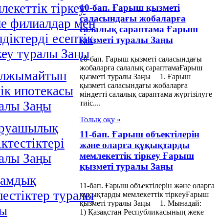
лекеттік тіркеу
10-бап. Ғарыш қызметі
саласындағы жобаларға
е филиалдар мен
салалық сараптама Ғарыш
лдіктерді есептік
қызметі туралы Заңы
кеу туралы Заңы
10-бап. Ғарыш қызметі саласындағы
жобаларға салалық сараптамаҒарыш
лжымайтын
қызметі туралы Заңы 1. Ғарыш
қызметі саласындағы жобаларға
iк ипотекасы
міндетті салалық сараптама жүргізілуге
алы Заңы
тиіс....
Толық оқу »
руашылық
11-бап. Ғарыш объектiлерiн
іктестіктері
және оларға құқықтарды
мемлекеттiк тiркеу Ғарыш
алы Заңы
қызметі туралы Заңы
ғамдық
11-бап. Ғарыш объектiлерiн және оларға
лестiктер туралы
құқықтарды мемлекеттiк тiркеуҒарыш
қызметі туралы Заңы 1. Мынадай:
ңы
1) Қазақстан Республикасының жеке