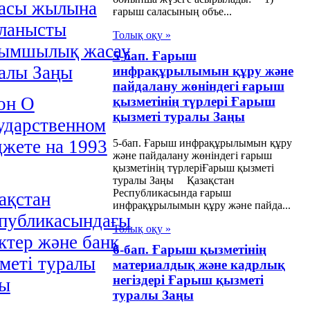
асы жылына
ғарыш саласының объе...
ланысты
Толық оқу »
қымшылық жасау
5-бап. Ғарыш
алы Заңы
инфрақұрылымын құру және
пайдалану жөніндегі ғарыш
он О
қызметінің түрлері Ғарыш
қызметі туралы Заңы
удаpственном
жете на 1993
5-бап. Ғарыш инфрақұрылымын құру
және пайдалану жөніндегі ғарыш
қызметінің түрлеріҒарыш қызметі
туралы Заңы Қазақстан
Республикасында ғарыш
ақстан
инфрақұрылымын құру және пайда...
публикасындағы
Толық оқу »
ктер және банк
6-бап. Ғарыш қызметінің
меті туралы
материалдық және кадрлық
негіздері Ғарыш қызметі
ңы
туралы Заңы