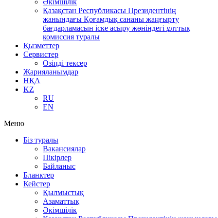
Әкімшілік
Қазақстан Республикасы Президентінің
жанындағы Қоғамдық сананы жаңғырту
бағдарламасын іске асыру жөніндегі ұлттық
комиссия туралы
Қызметтер
Сервистер
Өзіңді тексер
Жарияланымдар
НҚА
KZ
RU
EN
Меню
Біз туралы
Вакансиялар
Пікірлер
Байланыс
Бланктер
Кейстер
Қылмыстық
Азаматтық
Әкімшілік