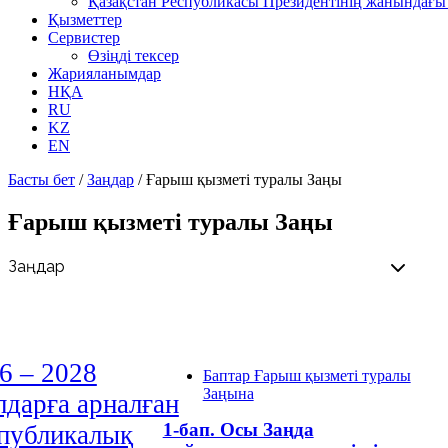
Қазақстан Республикасы Президентінің жанындағы 
Қызметтер
Сервистер
Өзіңді тексер
Жарияланымдар
НҚА
RU
KZ
EN
Басты бет
/
Заңдар
/
Ғарыш қызметі туралы Заңы
Ғарыш қызметі туралы Заңы
6 – 2028
Баптар Ғарыш қызметі туралы
Заңына
дарға арналған
1-бап. Осы Заңда
публикалық