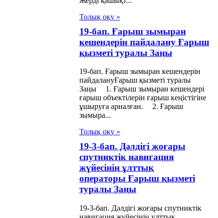
Жерді қашықт...
тық архив қоры
Толық оқу »
е архивтер
19-бап. Ғарыш зымыран
кешендерiн пайдалану Ғарыш
алы Заңы
қызметі туралы Заңы
ық қорғау
19-бап. Ғарыш зымыран кешендерiн
меті туралы
пайдалануҒарыш қызметі туралы
Заңы 1. Ғарыш зымыран кешендерi
ңы
ғарыш объектілерін ғарыш кеңістігіне
ұшыруға арналған. 2. Ғарыш
зымыра...
ақстан
публикасындағы
Толық оқу »
19-3-бап. Дәлдігі жоғары
лет, қала
спутниктік навигация
ылысы және
жүйесінің ұлттық
ылыс қызметі
операторы Ғарыш қызметі
туралы Заңы
алы Заңы
19-3-бап. Дәлдігі жоғары спутниктік
арушылық iс
навигация жүйесінің ұлттық