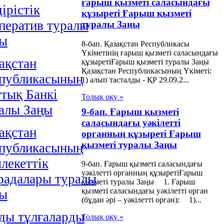
ғарыш қызметі саласындағы
iрiстiк
құзыреті Ғарыш қызметі
ператив туралы
туралы Заңы
ңы
8-бап. Қазақстан Республикасы
Үкіметінің ғарыш қызметі саласындағы
ақстан
құзыретіҒарыш қызметі туралы Заңы
Қазақстан Республикасының Үкіметі:
публикасының
1) алып тасталды - ҚР 29.09.2...
тық Банкі
Толық оқу »
алы Заңы
9-бап. Ғарыш қызметі
саласындағы уәкілетті
ақстан
органның құзыреті Ғарыш
қызметі туралы Заңы
публикасының
лекеттiк
9-бап. Ғарыш қызметі саласындағы
уәкілетті органның құзыретіҒарыш
радалары туралы
қызметі туралы Заңы 1. Ғарыш
қызметі саласындағы уәкілетті орган
ңы
(бұдан әрі – уәкілетті орган): 1)...
ды тұлғаларды
Толық оқу »