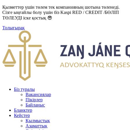
Қызметтер үшін төлем тек компанияның шотына төленеді.
Сізге ыңғайлы болу үшін біз Kaspi RED / CREDIT /БӨЛІП
ТӨЛЕУДІ іске қостық 😎
Толығырақ
Біз туралы
Вакансиялар
Пікірлер
Байланыс
Бланктер
Кейстер
Қылмыстық
Азаматтық