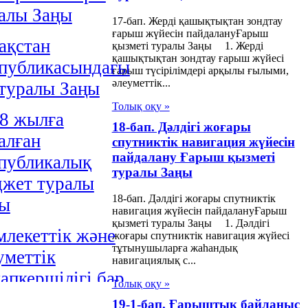
алы Заңы
17-бап. Жерді қашықтықтан зондтау
ғарыш жүйесін пайдалануҒарыш
ақстан
қызметі туралы Заңы 1. Жерді
қашықтықтан зондтау ғарыш жүйесі
публикасындағы
ғарыш түсірілімдері арқылы ғылыми,
әлеуметтік...
 туралы Заңы
Толық оқу »
8 жылға
18-бап. Дәлдігі жоғары
алған
спутниктік навигация жүйесін
пайдалану Ғарыш қызметі
публикалық
туралы Заңы
жет туралы
18-бап. Дәлдігі жоғары спутниктік
ңы
навигация жүйесін пайдалануҒарыш
қызметі туралы Заңы 1. Дәлдігі
лекеттік және
жоғары спутниктік навигация жүйесі
тұтынушыларға жаһандық
уметтік
навигациялық с...
апкершілігі бар
Толық оқу »
сетілетін
19-1-бап. Ғарыштық байланыс