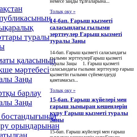
немесе заңды тұлғаларына...
ақстан
Толық оқу »
публикасының
14-бап. Ғарыш қызметі
ықаралық
саласындағы ғылыми
зерттеулер Ғарыш қызметі
ттары туралы
туралы Заңы
ңы
14-бап. Ғарыш қызметі саласындағы
ғылыми зерттеулерҒарыш қызметі
аты қаласының
туралы Заңы 1. Ғарыш қызметі
кше мәртебесi
саласындағы ғылыми зерттеулер ғарыш
қызметін ғылыми сүйемелдеуді
алы Заңы
қамтамасыз...
Толық оқу »
тқы барлау
15-бап. Ғарыш жүйелері мен
алы Заңы
ғарыш зымыран кешендерін
құру Ғарыш қызметі туралы
 бостандығынан
Заңы
ру орындарынан
15-бап. Ғарыш жүйелері мен ғарыш
атылған