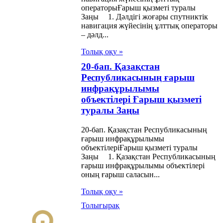
операторыҒарыш қызметі туралы
гiзу және сот
Заңы 1. Дәлдігі жоғары спутниктік
ындаушыларының
навигация жүйесінің ұлттық операторы
– дәлд...
тебесi туралы
Толық оқу »
ңы
20-бап. Қазақстан
Республикасының ғарыш
ақстан
инфрақұрылымы
публикасы
объектілері Ғарыш қызметі
туралы Заңы
маттарының
аны жария
20-бап. Қазақстан Республикасының
ғарыш инфрақұрылымы
іне байланысты
объектілеріҒарыш қызметі туралы
рға рақымшылық
Заңы 1. Қазақстан Республикасының
ғарыш инфрақұрылымы объектілері
ау туралы Заңы
оның ғарыш саласын...
Толық оқу »
ғын үй
Толығырақ
ынастары туралы