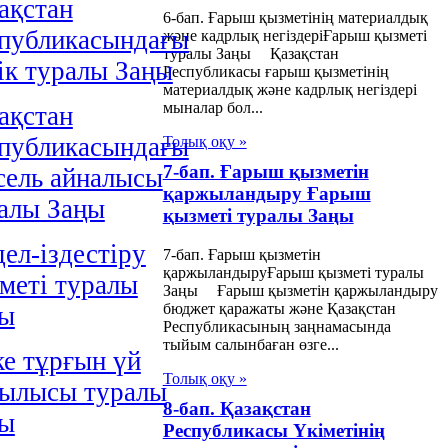
ақстан
6-бап. Ғарыш қызметінің материалдық
публикасындағы
және кадрлық негіздеріҒарыш қызметі
туралы Заңы Қазақстан
iк туралы Заңы
Республикасы ғарыш қызметінің
материалдық және кадрлық негіздері
мыналар бол...
ақстан
публикасындағы
Толық оқу »
7-бап. Ғарыш қызметін
сель айналысы
қаржыландыру Ғарыш
алы Заңы
қызметі туралы Заңы
ел-iздестiру
7-бап. Ғарыш қызметін
қаржыландыруҒарыш қызметі туралы
метi туралы
Заңы Ғарыш қызметін қаржыландыру
бюджет қаражаты және Қазақстан
ңы
Республикасының заңнамасында
тыйым салынбаған өзге...
е тұрғын үй
Толық оқу »
ылысы туралы
8-бап. Қазақстан
ңы
Республикасы Үкіметінің