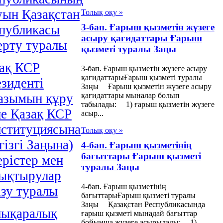
уын Қазақстан
Толық оқу »
3-бап. Ғарыш қызметін жүзеге
публикасы
асыру қағидаттары Ғарыш
ерту туралы
қызметі туралы Заңы
ақ КСР
3-бап. Ғарыш қызметін жүзеге асыру
қағидаттарыҒарыш қызметі туралы
зиденті
Заңы Ғарыш қызметін жүзеге асыру
азымын құру
қағидаттары мыналар болып
табылады: 1) ғарыш қызметін жүзеге
е Қазақ КСР
асыр...
ституциясына
Толық оқу »
гізгі Заңына)
4-бап. Ғарыш қызметінің
бағыттары Ғарыш қызметі
ерістер мен
туралы Заңы
ықтырулар
4-бап. Ғарыш қызметінің
ізу туралы
бағыттарыҒарыш қызметі туралы
Заңы Қазақстан Республикасында
ықаралық
ғарыш қызметі мынадай бағыттар
бойынша жүзеге асырылады: 1)