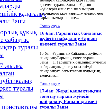
зымыран кешендерін құруҒарыш
мдарды
қызметі туралы Заңы Ғарыш
жүйелерін және ғарыш зымыран
мшiлiк қадағалау
кешендерін құру ғарыш жүйелері мен
ғарыш зымыран кеше...
алы Заңы
Толық оқу »
орлық құқық
16-бап. Ғарыштық байланыс
е сабақтас
жүйесін пайдалану Ғарыш
қызметі туралы Заңы
ықтар туралы
ңы
16-бап. Ғарыштық байланыс жүйесін
пайдалануҒарыш қызметі туралы
Заңы 1. Ғарыштық байланыс жүйесін
7 жылға
пайдалануды реттеу оны тиімді
пайдалануға бағытталған құқықтық,
алған
экономик...
публикалық
Толық оқу »
жет туралы
17-бап. Жерді қашықтықтан
ңы
зондтау ғарыш жүйесін
пайдалану Ғарыш қызметі
 приставтары
туралы Заңы