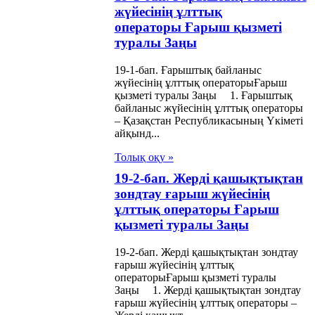
меттер туралы
жүйесінің ұлттық
операторы Ғарыш қызметі
ңы
туралы Заңы
сыз еңбектенуге
19-1-бап. Ғарыштық байланыс
жүйесінің ұлттық операторыҒарыш
іп келушілерді
қызметі туралы Заңы 1. Ғарыштық
ия етуге
байланыс жүйесінің ұлттық операторы
– Қазақстан Республикасының Үкіметі
ланысты
айқынд...
қымшылық жасау
Толық оқу »
алы Заңы
19-2-бап. Жерді қашықтықтан
зондтау ғарыш жүйесінің
 ара
ұлттық операторы Ғарыш
қызметі туралы Заңы
руашылығы
алы Заңы
19-2-бап. Жерді қашықтықтан зондтау
ғарыш жүйесінің ұлттық
операторыҒарыш қызметі туралы
си партиялар
Заңы 1. Жерді қашықтықтан зондтау
алы Заңы
ғарыш жүйесінің ұлттық операторы –