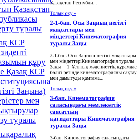
Қазақстан Республи...
уын Қазақстан
Толық оқу »
публикасы
2-1-бап. Осы Заңның негізгі
ерту туралы
мақсаттары мен
міндеттері Кинематография
ақ КСР
туралы Заңы
зиденті
2-1-бап. Осы Заңның негізгі мақсаттары
азымын құру
мен міндеттеріКинематография туралы
Заңы 1. Ұлттық мәдениеттің құрамдас
е Қазақ КСР
бөлігі ретінде кинематографияны сақтау
мен дамытуды қамтама...
ституциясына
Толық оқу »
гізгі Заңына)
3-бап. Кинематография
ерістер мен
саласындағы мемлекеттік
ықтырулар
саясаттың
ізу туралы
қағидаттары Кинематография
туралы Заңы
ықаралық
3-бап. Кинематография саласындағы