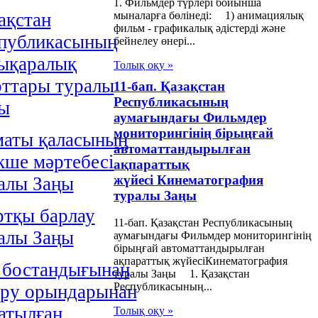
1. Фильмдер түрлері бойынша
мыналарға бөлінеді: 1) анимациялық
ақстан
фильм - графикалық әдістерді және
публикасының
бейнелеу өнері...
ықаралық
Толық оқу »
ттары туралы
11-бап. Қазақстан
Республикасының
ы
аумағындағы Фильмдер
мониторингінің бірыңғай
аты қаласының
автоматтандырылған
кше мәртебесi
ақпараттық
жүйесі Кинематография
алы Заңы
туралы Заңы
тқы барлау
11-бап. Қазақстан Республикасының
алы Заңы
аумағындағы Фильмдер мониторингінің
бірыңғай автоматтандырылған
ақпараттық жүйесіКинематография
 бостандығынан
туралы Заңы 1. Қазақстан
Республикасының...
ру орындарынан
атылған
Толық оқу »