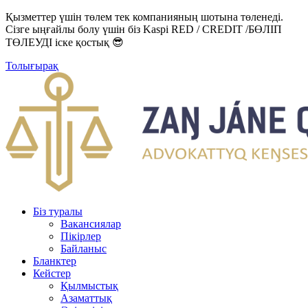
Қызметтер үшін төлем тек компанияның шотына төленеді.
Сізге ыңғайлы болу үшін біз Kaspi RED / CREDIT /БӨЛІП
ТӨЛЕУДІ іске қостық 😎
Толығырақ
Біз туралы
Вакансиялар
Пікірлер
Байланыс
Бланктер
Кейстер
Қылмыстық
Азаматтық