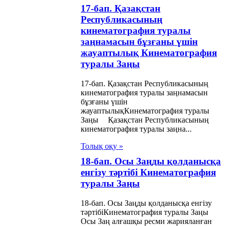
17-бап. Қазақстан
гiзу және сот
Республикасының
ындаушыларының
кинематография туралы
заңнамасын бұзғаны үшін
тебесi туралы
жауаптылық Кинематография
ы
туралы Заңы
ақстан
17-бап. Қазақстан Республикасының
кинематография туралы заңнамасын
публикасы
бұзғаны үшін
жауаптылықКинематография туралы
маттарының
Заңы Қазақстан Республикасының
аны жария
кинематография туралы заңна...
іне байланысты
Толық оқу »
рға рақымшылық
18-бап. Осы Заңды қолданысқа
енгізу тәртібі Кинематография
ау туралы Заңы
туралы Заңы
ғын үй
18-бап. Осы Заңды қолданысқа енгізу
ынастары туралы
тәртібіКинематография туралы Заңы
Осы Заң алғашқы ресми жарияланған