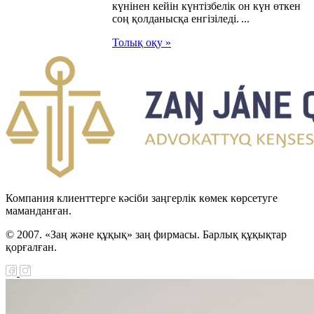
ы
күнінен кейін күнтізбелік он күн өткен
соң қолданысқа енгізіледі. ...
ариат туралы
Толық оқу »
ы
лекеттік
иялар туралы
ақстан
публикасының
Компания клиенттерге кәсіби заңгерлік көмек көрсетуге
тық қорынан
маманданған.
7-2009 жылдарға
© 2007. «Заң және құқық» заң фирмасы. Барлық құқықтар
қорғалған.
алған
ілдендірілген
нсферт туралы