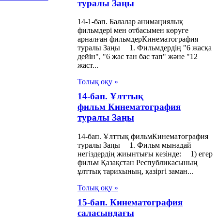
туралы Заңы
меттер туралы
ы
14-1-бап. Балалар анимациялық
фильмдері мен отбасымен көруге
арналған фильмдерКинематография
сыз еңбектенуге
туралы Заңы 1. Фильмдердің "6 жасқа
дейін", "6 жас тан бас тап" жəне "12
іп келушілерді
жаст...
ия етуге
Толық оқу »
ланысты
14-бап. Ұлттық
ымшылық жасау
фильм Кинематография
туралы Заңы
алы Заңы
14-бап. Ұлттық фильмКинематография
 ара
туралы Заңы 1. Фильм мынадай
негіздердің жиынтығы кезінде: 1) егер
руашылығы
фильм Қазақстан Республикасының
алы Заңы
ұлттық тарихының, қазіргі заман...
Толық оқу »
си партиялар
15-бап. Кинематография
алы Заңы
саласындағы