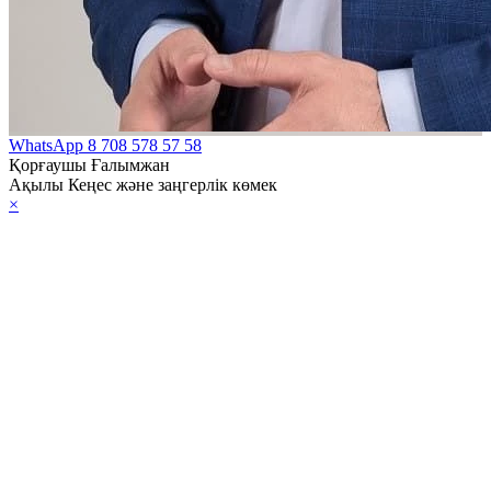
ы
ақстан
публикасы
елсiздiгiнiң он
лдығына
WhatsApp
8 708 578 57 58
Қорғаушы Ғалымжан
ланысты
Ақылы Кеңес және заңгерлік көмек
×
ымшылық жасау
алы Заңы
ақстан
публикасының
тық қауіпсіздігі
алы Заңы
елеген қару
лерінің