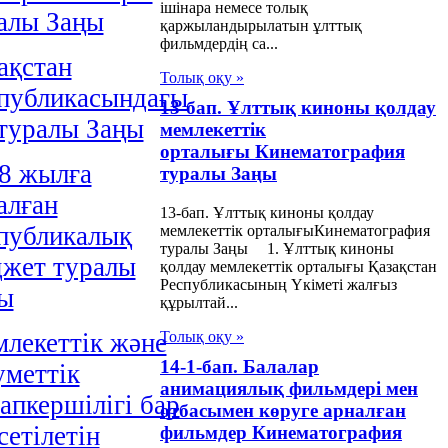
ішінара немесе толық
алы Заңы
қаржыландырылатын ұлттық
фильмдердің са...
ақстан
Толық оқу »
публикасындағы
13-бап. Ұлттық киноны қолдау
 туралы Заңы
мемлекеттік
орталығы Кинематография
8 жылға
туралы Заңы
алған
13-бап. Ұлттық киноны қолдау
публикалық
мемлекеттік орталығыКинематография
туралы Заңы 1. Ұлттық киноны
жет туралы
қолдау мемлекеттік орталығы Қазақстан
Республикасының Үкіметі жалғыз
ы
құрылтай...
Толық оқу »
лекеттік және
14-1-бап. Балалар
уметтік
анимациялық фильмдері мен
апкершілігі бар
отбасымен көруге арналған
сетілетін
фильмдер Кинематография