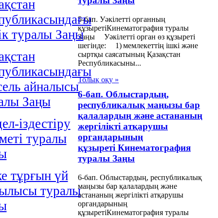
туралы Заңы
ақстан
публикасындағы
5-бап. Уәкілетті органның
құзыретіКинематография туралы
iк туралы Заңы
Заңы Уәкілетті орган өз құзыреті
шегінде: 1) мемлекеттің ішкі және
ақстан
сыртқы саясатының Қазақстан
Республикасыны...
публикасындағы
Толық оқу »
сель айналысы
6-бап. Облыстардың,
алы Заңы
республикалық маңызы бар
қалалардың және астананың
ел-iздестiру
жергілікті атқарушы
метi туралы
органдарының
құзыреті Кинематография
ы
туралы Заңы
е тұрғын үй
6-бап. Облыстардың, республикалық
маңызы бар қалалардың және
ылысы туралы
астананың жергілікті атқарушы
ы
органдарының
құзыретіКинематография туралы