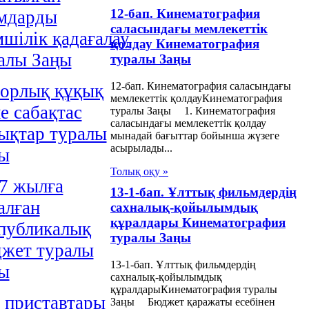
12-бап. Кинематография
мдарды
саласындағы мемлекеттік
мшiлiк қадағалау
қолдау Кинематография
алы Заңы
туралы Заңы
12-бап. Кинематография саласындағы
орлық құқық
мемлекеттік қолдауКинематография
е сабақтас
туралы Заңы 1. Кинематография
саласындағы мемлекеттік қолдау
ықтар туралы
мынадай бағыттар бойынша жүзеге
асырылады...
ы
Толық оқу »
7 жылға
13-1-бап. Ұлттық фильмдердің
алған
сахналық-қойылымдық
құралдары Кинематография
публикалық
туралы Заңы
жет туралы
13-1-бап. Ұлттық фильмдердің
ы
сахналық-қойылымдық
құралдарыКинематография туралы
 приставтары
Заңы Бюджет қаражаты есебінен