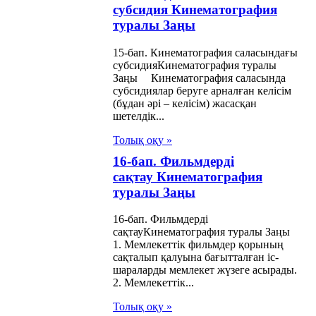
субсидия Кинематография
тық архив қоры
туралы Заңы
е архивтер
15-бап. Кинематография саласындағы
алы Заңы
субсидияКинематография туралы
Заңы Кинематография саласында
субсидиялар беруге арналған келісім
ық қорғау
(бұдан əрі – келісім) жасасқан
меті туралы
шетелдік...
ы
Толық оқу »
16-бап. Фильмдерді
ақстан
сақтау Кинематография
публикасындағы
туралы Заңы
лет, қала
16-бап. Фильмдерді
сақтауКинематография туралы Заңы
ылысы және
1. Мемлекеттік фильмдер қорының
ылыс қызметі
сақталып қалуына бағытталған іс-
шараларды мемлекет жүзеге асырады.
алы Заңы
2. Мемлекеттік...
Толық оқу »
арушылық iс