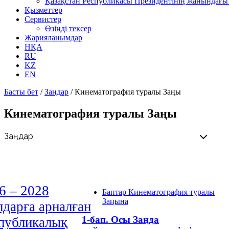
Қазақстан Республикасы Президентінің жанындағы 
Қызметтер
Сервистер
Өзіңді тексер
Жарияланымдар
НҚА
RU
KZ
EN
Басты бет
/
Заңдар
/
Кинематография туралы Заңы
Кинематография туралы Заңы
6 – 2028
Баптар Кинематография туралы
Заңына
дарға арналған
1-бап. Осы Заңда
публикалық