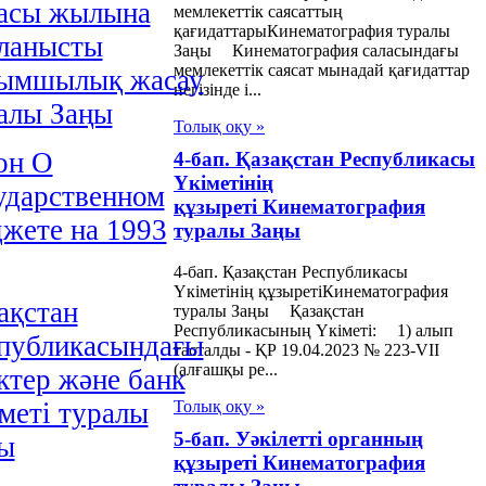
асы жылына
мемлекеттік саясаттың
қағидаттарыКинематография туралы
ланысты
Заңы Кинематография саласындағы
мемлекеттік саясат мынадай қағидаттар
ымшылық жасау
негізінде і...
алы Заңы
Толық оқу »
он О
4-бап. Қазақстан Республикасы
Үкіметінің
удаpственном
құзыреті Кинематография
жете на 1993
туралы Заңы
4-бап. Қазақстан Республикасы
Үкіметінің құзыретіКинематография
ақстан
туралы Заңы Қазақстан
Республикасының Үкіметі: 1) алып
публикасындағы
тасталды - ҚР 19.04.2023 № 223-VII
(алғашқы ре...
ктер және банк
меті туралы
Толық оқу »
5-бап. Уәкілетті органның
ы
құзыреті Кинематография