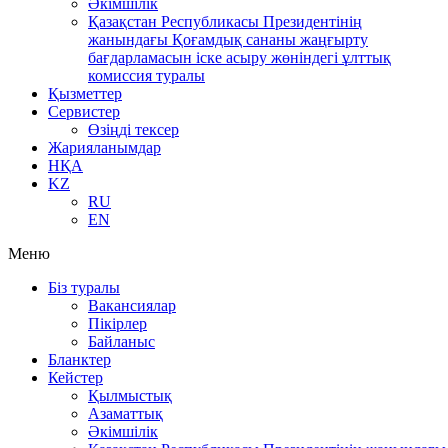
Әкімшілік
Қазақстан Республикасы Президентінің
жанындағы Қоғамдық сананы жаңғырту
бағдарламасын іске асыру жөніндегі ұлттық
комиссия туралы
Қызметтер
Сервистер
Өзіңді тексер
Жарияланымдар
НҚА
KZ
RU
EN
Меню
Біз туралы
Вакансиялар
Пікірлер
Байланыс
Бланктер
Кейстер
Қылмыстық
Азаматтық
Әкімшілік