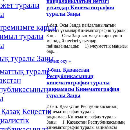
пайдаланылатын негізгі
жет туралы
ұғымдар Кинематография
ы
туралы Заңы
1-бап. Осы Заңда пайдаланылатын
тремизмге қарсы
негізгі ұғымдарКинематография туралы
қимыл туралы
Заңы Осы Заңның мақсаттары үшін
мынадай негізгі ұғымдар
ы
пайдаланылады: 1) әлеуметтік маңызы
бар...
ық туралы Заңы
Толық оқу »
2-бап. Қазақстан
маттық туралы
Республикасының
ақстан
кинематография туралы
публикасының
заңнамасы Кинематография
туралы Заңы
ы
2-бап. Қазақстан Республикасының
 Қазақ Кеңестік
кинематография туралы
заңнамасыКинематография туралы
иалистік
Заңы 1. Қазақстан Республикасының
кинематография туралы заңнамасы
публикасының