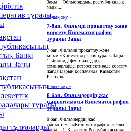
Заңы Облыстардың, республикалық
iрiстiк
маңы...
ператив туралы
Толық оқу »
ы
7-бап. Фильмді прокаттау және
көрсету Кинематография
ақстан
туралы Заңы
публикасының
7-бап. Фильмді прокаттау және
тық Банкі
көрсетуКинематография туралы Заңы
1. Фильмді фестивальдарда,
алы Заңы
семинарларда, ретроспективада көрсету
жағдайларын қоспағанда, Қазақстан
ақстан
Республ...
публикасының
Толық оқу »
лекеттiк
8-бап. Фильмдердің жас
сыныптамасы Кинематография
радалары туралы
туралы Заңы
ы
8-бап. Фильмдердің жас
сыныптамасыКинематография туралы
ды тұлғаларды
Заңы 1. Қазақстан Республикасында