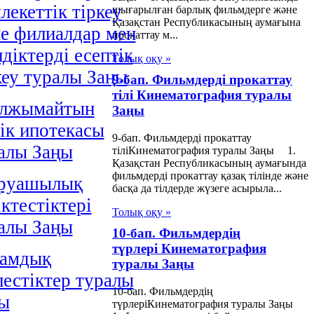
лекеттік тіркеу
шығарылған барлық фильмдерге және
Қазақстан Республикасының аумағына
е филиалдар мен
прокаттау м...
лдіктерді есептік
Толық оқу »
кеу туралы Заңы
9-бап. Фильмдерді прокаттау
тілі Кинематография туралы
лжымайтын
Заңы
iк ипотекасы
9-бап. Фильмдерді прокаттау
алы Заңы
тіліКинематография туралы Заңы 1.
Қазақстан Республикасының аумағында
фильмдерді прокаттау қазақ тілінде және
руашылық
басқа да тілдерде жүзеге асырыла...
іктестіктері
Толық оқу »
алы Заңы
10-бап. Фильмдердің
түрлері Кинематография
амдық
туралы Заңы
лестiктер туралы
10-бап. Фильмдердің
ы
түрлеріКинематография туралы Заңы