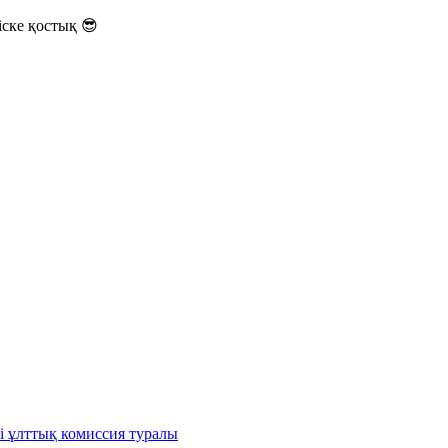
ске қостық 😎
і ұлттық комиссия туралы