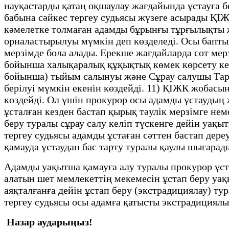
науқастарды қатаң оқшаулау жағдайында ұстауға 
бабына сәйкес тергеу судьясы жүзеге асырады ҚІ
кәмелетке толмаған адамды бұрынғы тұрғылықты ж
орналастырылуы мүмкін деп көзделеді. Осы баптың
мерзімде бола алады. Ерекше жағдайларда сот мер
бойынша халықаралық құқықтық көмек көрсету кез
бойынша) тыйым салынуы және Сұрау салушы Тарап
берілуі мүмкін екенін көздейді. 11) ҚІЖК жобас
көздейді. Ол үшін прокурор осы адамды ұстаудың же
ұсталған кезден бастап қырық тәулік мерзімге не
беру туралы сұрау салу келіп түскенге дейін уақы
тергеу судьясы адамды ұстаған сәттен бастап дере
қамауда ұстаудан бас тарту туралы қаулы шығарад
Адамды уақытша қамауға алу туралы прокурор ұста
алатын шет мемлекеттің мекемесін ұстап беру уақ
аяқталғанға дейін ұстап беру (экстрадициялау) ту
тергеу судьясы осы адамға қатысты экстрадициял
Назар аударыңыз!