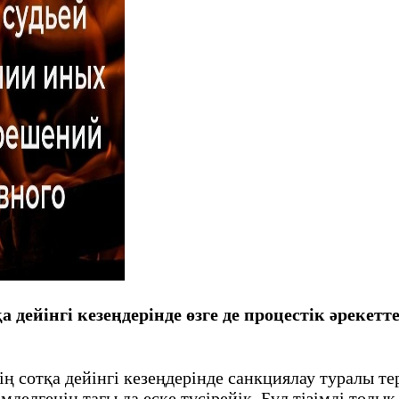
дейінгі кезеңдерінде өзге де процестік әрекет
сотқа дейінгі кезеңдерінде санкциялау туралы те
мделгенін тағы да еске түсірейік. Бұл тізімді толы