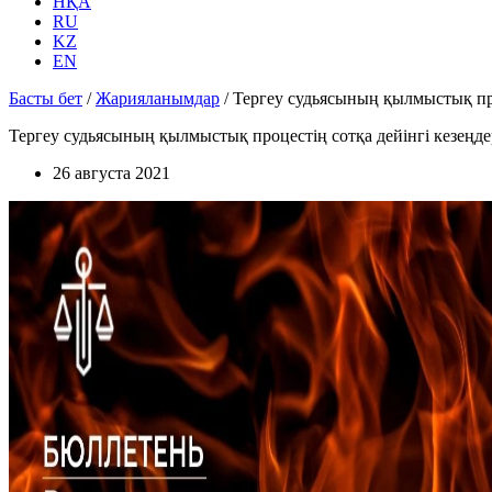
НҚА
RU
KZ
EN
Басты бет
/
Жарияланымдар
/
Тергеу судьясының қылмыстық проц
Тергеу судьясының қылмыстық процестің сотқа дейінгі кезеңдер
26 августа 2021