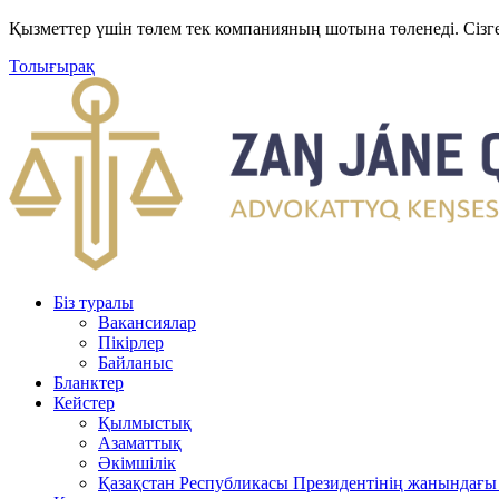
Қызметтер үшін төлем тек компанияның шотына төленеді. Сізг
Толығырақ
Біз туралы
Вакансиялар
Пікірлер
Байланыс
Бланктер
Кейстер
Қылмыстық
Азаматтық
Әкімшілік
Қазақстан Республикасы Президентінің жанындағы 