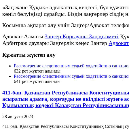
«Заң және Құқық» адвокаттық кеңсесі, бұл құжат
көңіл бөлуіңізді сұрайды. Біздің заңгерлер сіздің
Қосымша ақпарат алу үшін Заңгер/Адвокат телеф
Адвокат Алматы
Заңгер Қорғаушы Заң қызметі
Құқ
Арбитраж даулары Заңгерлік кеңес Заңгер
Адвокат
Құжатты жүктеп алу
Рассмотрение следственным судьей ходатайств о санкци
632
рет жүктеп алынды
Рассмотрение следственным судьей ходатайств о санкци
641
рет жүктеп алынды
411-бап. Қазақстан Республикасы Конституциялық 
асыратын адамға, қорғауды не өкілдікті жүзеге
Қылмыстық кодексi Қазақстан Республикасыны
28 августа 2023
411-бап. Қазақстан Республикасы Конституциялық Сотының судьяс