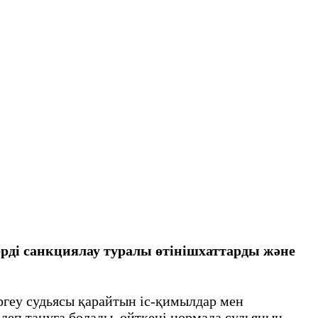
терді санкциялау туралы өтінішхаттарды және
ргеу судьясы қарайтын іс-қимылдар мен
қ деп тануға болады, өйткені нормада судьяның