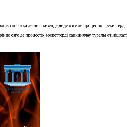
естің сотқа дейінгі кезеңдерінде өзге де процестік әрекеттерд
інде өзге де процестік әрекеттерді санкциялау туралы өтінішха