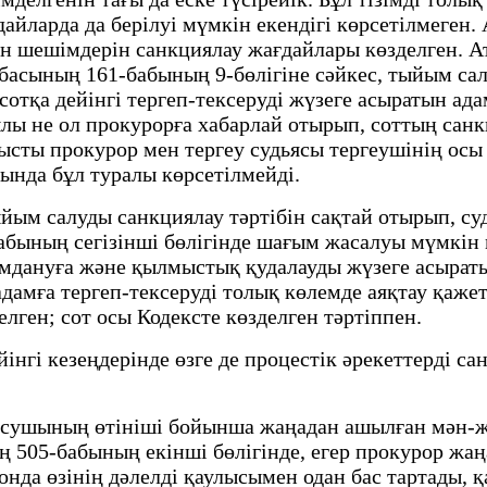
ғдайларда да берілуі мүмкін екендігі көрсетілмеге
мен шешімдерін санкциялау жағдайлары көзделген. А
обасының 161-бабының 9-бөлігіне сәйкес, тыйым с
сотқа дейінгі тергеп-тексеруді жүзеге асыратын ад
ылы не ол прокурорға хабарлай отырып, соттың сан
ысты прокурор мен тергеу судьясы тергеушінің осы
ында бұл туралы көрсетілмейді.
ым салуды санкциялау тәртібін сақтай отырып, суд
абының сегізінші бөлігінде шағым жасалуы мүмкін м
ғымдануға және қылмыстық қудалауды жүзеге асыраты
амға тергеп-тексеруді толық көлемде аяқтау қажет 
лген; сот осы Кодексте көзделген тәртіппен.
інгі кезеңдерінде өзге де процестік әрекеттерді с
ысушының өтініші бойынша жаңадан ашылған мән-жа
ң 505-бабының екінші бөлігінде, егер прокурор жа
, онда өзінің дәлелді қаулысымен одан бас тартады,