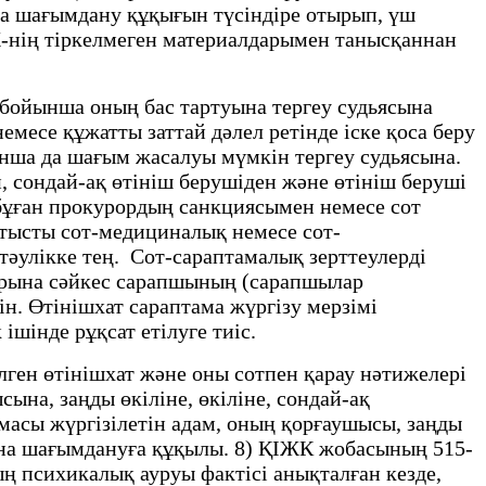
қа шағымдану құқығын түсіндіре отырып, үш
ӨЖ-нің тіркелмеген материалдарымен танысқаннан
е бойынша оның бас тартуына тергеу судьясына
есе құжатты заттай дәлел ретінде іске қоса беру
ынша да шағым жасалуы мүмкін тергеу судьясына.
, сондай-ақ өтініш берушіден және өтініш беруші
 бұған прокурордың санкциясымен немесе сот
атысты сот-медициналық немесе сот-
әулікке тең. Сот-сараптамалық зерттеулерді
птарына сәйкес сарапшының (сарапшылар
н. Өтінішхат сараптама жүргізу мерзімі
ішінде рұқсат етілуге тиіс.
лген өтінішхат және оны сотпен қарау нәтижелері
на, заңды өкіліне, өкіліне, сондай-ақ
масы жүргізілетін адам, оның қорғаушысы, заңды
сына шағымдануға құқылы. 8) ҚІЖК жобасының 515-
ң психикалық ауруы фактісі анықталған кезде,