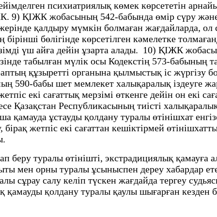
бейімделген психиатриялық көмек көрсететін арна
ЖК. 9) ҚІЖК жобасының 542-бабында өмір сүру жән
ерінде қалдыру мүмкін болмаған жағдайларда, ол
 бірінші бөлігінде көрсетілген кәмелетке толмаға
зімді үш айға дейін ұзарта алады. 10) ҚІЖК жобас
інде табылған мүлік осы Кодекстің 573-бабының т
тың құзыретті органына қылмыстық іс жүргізу бой
ының 590-бабы шет мемлекет халықаралық іздеуге ж
тпіс екі сағаттық мерзімі өткенге дейін он екі сағ
месе Қазақстан Республикасының тиісті халықаралық
тша қамауда ұстауды қолдану туралы өтінішхат енгіз
у, бірақ жетпіс екі сағаттан кешіктірмей өтінішха
ы.
п беру туралы өтінішті, экстрадициялық қамауға а
ыты мен орны туралы ұсыныспен дереу хабардар ете
ралы сұрау салу келіп түскен жағдайда тергеу судь
ық қамауды қолдану туралы қаулы шығарған кезден 