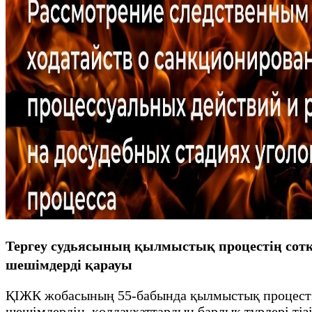
Тергеу судьясының қылмыстық процестің сотқа 
шешімдерді қарауы
ҚІЖК жобасының 55-бабында қылмыстық процестің 
шешімдердің, қолдаухаттардың барлық түрлері тізі