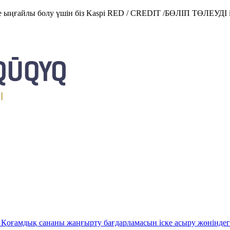
е ыңғайлы болу үшін біз Kaspi RED / CREDIT /БӨЛІП ТӨЛЕУДІ і
Қоғамдық сананы жаңғырту бағдарламасын іске асыру жөніндег