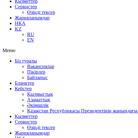
Қызметтер
Сервистер
Өзіңді тексер
Жарияланымдар
НҚА
KZ
RU
EN
Меню
Біз туралы
Вакансиялар
Пікірлер
Байланыс
Бланктер
Кейстер
Қылмыстық
Азаматтық
Әкімшілік
Қазақстан Республикасы Президентінің жанындағы 
Қызметтер
Сервистер
Өзіңді тексер
Жарияланымдар