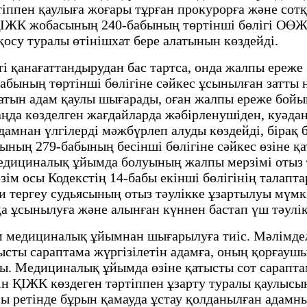
тіппен қаулыға жоғары тұрған прокурорға және сот
 4) ҚІЖК жобасының 240-бабының төртінші бөлігі О
осу туралы өтінішхат бере алатынын көздейді.
ті қанағаттандырудан бас тартса, онда жалпы ереж
ның төртінші бөлігіне сәйкес ұсынылған затты нем
ыратын адам қаулы шығарады, оған жалпы ереже бой
да көзделген жағдайларда жәбірленушіден, куәдан
адамнан үлгілерді мәжбүрлеп алуды көздейді, бірақ
ының 279-бабының бесінші бөлігіне сәйкес өзіне қ
едициналық ұйымда болуының жалпы мерзімі отыз т
рзім осы Кодекстің 14-бабы екінші бөлігінің тала
 тергеу судьясының отыз тәулікке ұзартылуы мүмкі
қа ұсынылуға және алынған күннен бастап үш тәулік 
ам медициналық ұйымнан шығарылуға тиіс. Мәлімде
ы сараптама жүргізілетін адамға, оның қорғаушысы
ды. Медициналық ұйымда өзіне қатысты сот сарапта
імін ҚІЖК көздеген тәртіппен ұзарту туралы қаулы
сы ретінде бұрын қамауда ұстау қолданылған адамны