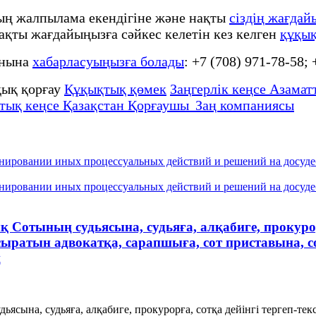
тың жалпылама екендігіне және нақты
сіздің жағдай
 нақты жағдайыңызға сәйкес келетін кез келген
құқық
онына
хабарласуыңызға болады
: +7 (708) 971-78-58;
ық қорғау
Құқықтық қөмек
Заңгерлік кеңсе Азаматт
тық кеңсе Қазақстан Қорғаушы Заң компаниясы
онировании иных процессуальных действий и решений на досуде
онировании иных процессуальных действий и решений на досуде
Сотының судьясына, судьяға, алқабиге, прокурорға
 асыратын адвокатқа, сарапшыға, сот приставына
ң
ына, судьяға, алқабиге, прокурорға, сотқа дейінгі тергеп-тексе