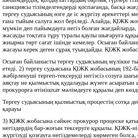
санкциясы тізімделгендерді қоспағанда, басқа жа
тергеу судьясының өзге де іс жүргізу әрекеттері 
ғана тыйым салуға жол беріледі. Алайда, ҚІЖК ж
мүмкін деп пайымдауға негіз болған жағдайларда, 
жасауды тоқтата тұру туралы қаулы шығаруға құқ
жиырма төрт сағат ішінде кемелер. Осыған байлан
жасауы керек деген сұрақ туындайды. ҚІЖК жобас
Осыған байланысты тергеу судьясының мүлікке тый
етеді. 2) тергеу судьясына ҚІЖК жобасының 192-б
жәбірленуші тергеп-тексеруді негізсіз созуға ша
аяқтау не қылмыстық қудалауды жүзеге асыратын ад
прокурорға өтінішхат мәлімдеуге құқылы деп көзде
Тергеу судьясының қылмыстық процестің сотқа дей
қарауы
3) ҚІЖК жобасына сәйкес прокурор процеске қат
негіздердің бар-жоғын тексеруге құқылы. ҚІЖК-ні
жүргізуді қозғауға негіздемелерді көрмеген болса