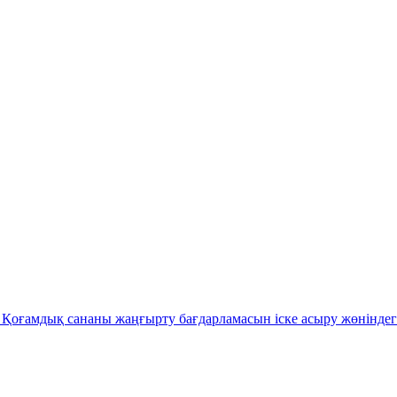
Қоғамдық сананы жаңғырту бағдарламасын іске асыру жөніндег