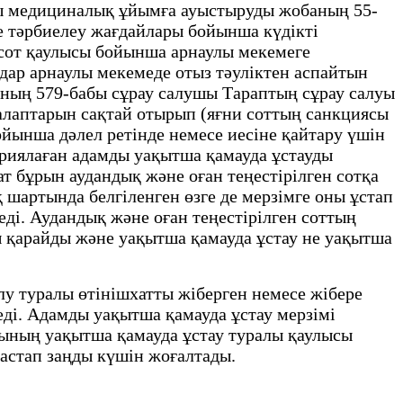
йы медициналық ұйымға ауыстыруды жобаның 55-
е тәрбиелеу жағдайлары бойынша күдікті
 сот қаулысы бойынша арнаулы мекемеге
ндар арнаулы мекемеде отыз тәуліктен аспайтын
ының 579-бабы сұрау салушы Тараптың сұрау салуы
алаптарын сақтай отырып (яғни соттың санкциясы
ынша дәлел ретінде немесе иесіне қайтару үшін
ариялаған адамды уақытша қамауда ұстауды
ат бұрын аудандық және оған теңестірілген сотқа
 шартында белгіленген өзге де мерзімге оны ұстап
еді. Аудандық және оған теңестірілген соттың
тты қарайды және уақытша қамауда ұстау не уақытша
лу туралы өтінішхатты жіберген немесе жібере
ді. Адамды уақытша қамауда ұстау мерзімі
ясының уақытша қамауда ұстау туралы қаулысы
бастап заңды күшін жоғалтады.