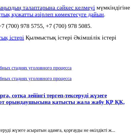
ыңыздың талаптарына сәйкес келмеуі
мүмкіндігіне
тық құжатты әзірлеп көмектесуге дайын
.
 +7 (700) 978 5755, +7 (700) 978 5085.
ық істері
Қылмыстық істері Әкімшілік істері
бных стадиях уголовного процесса
бных стадиях уголовного процесса
, сотқа дейінгі тергеп-тексеруді жүзеге
, сот орындаушысына қатысты жала жабу ҚР ҚК,
руді жүзеге асыратын адамға, қорғауды не өкілдікті ж...