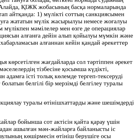
н. Алайда, ҚІЖК жобасының басқа нормаларында
тап айтқанда: 1) мүлікті соттың санкциясымен
алуға жататын мүлік жасырылуы немесе жоғалуы
ам мүлікпен мәмілелер мен өзге де операциялар
кциясын алғанға дейін алып қойылуы мүмкін және
 хабарламасын алғаннан кейін қандай әрекеттер
ья көрсетілген жағдайларда сол тәртіппен әрекет
әселелердің тізбесіне қосымша күдікті,
н адамға істі толық көлемде тергеп-тексеруді
болатын белгілі бір мерзімді белгілеу туралы
анкциялау туралы өтінішхаттарды және шешімдерді
йлар бойынша сот актісін қайта қарау үшін
ңадан ашылған мән-жайларға байланысты іс
 қаулының көшірмесін өтініш берушіге осы