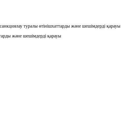
і санкциялау туралы өтінішхаттарды және шешімдерді қарауы
ттарды және шешімдерді қарауы