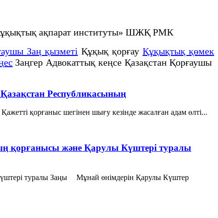
не құқықтық ақпарат институты» ШЖҚ РМК
ғаушы Заң қызметі
Құқық қорғау
Құқықтық қөмек
ңес
Заңгер Адвокаттық кеңсе Қазақстан Қорғаушы
i Қазақстан Республикасының
ажеттi қорғаныс шегiнен шығу кезiнде жасалған адам өлтi...
ның қорғанысы және Қарулы Күштері туралы
 Күштері туралы Заңы Мұнай өнімдерін Қарулы Күштер