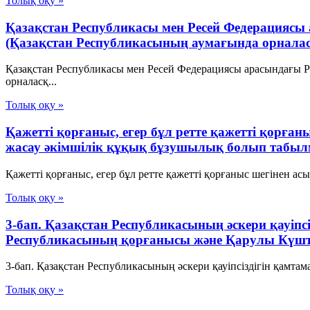
Толық оқу »
Қазақстан Республикасы мен Ресей Федерациясы
(Қазақстан Республикасының аумағында орналасқа
Қазақстан Республикасы мен Ресей Федерациясы арасындағы Р
орналасқ...
Толық оқу »
Қажетті қорғаныс, егер бұл ретте қажетті қорға
жасау әкімшілік құқық бұзушылық болып табы
Қажетті қорғаныс, егер бұл ретте қажетті қорғаныс шегінен а
Толық оқу »
3-бап. Қазақстан Республикасының әскери қауіпс
Республикасының қорғанысы және Қарулы Күшт
3-бап. Қазақстан Республикасының әскери қауіпсіздігін қамта
Толық оқу »