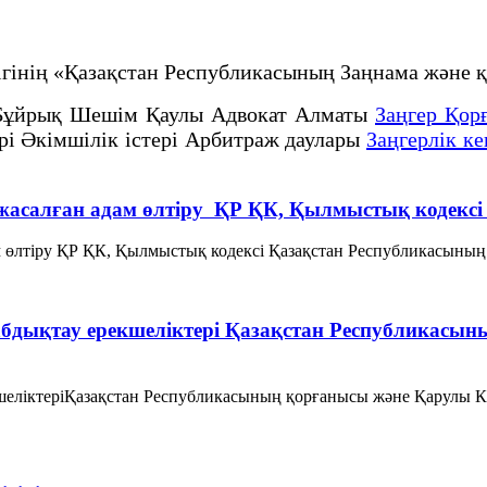
рлігінің «Қазақстан Республикасының Заңнама жә
Бұйрық Шешім Қаулы Адвокат Алматы
Заңгер Қор
ері Әкімшілік істері Арбитраж даулары
Заңгерлік ке
е жасалған адам өлтіру ҚР ҚК, Қылмыстық кодекс
м өлтіру ҚР ҚК, Қылмыстық кодексi Қазақстан Республикасының Қ
жабдықтау ерекшеліктері Қазақстан Республикасы
екшеліктеріҚазақстан Республикасының қорғанысы және Қарулы