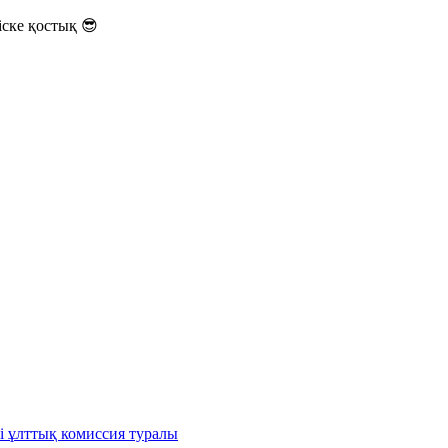
ске қостық 😎
і ұлттық комиссия туралы