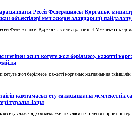
 арасындағы Ресей Федерациясы Қорғаныс министр
н объектілері мен әскери алаңдарын) пайдалану т
есей Федерациясы Қорғаныс министрлігінің 4-Мемлекеттік орт
ныс шегінен асып кетуге жол берілмесе, қажетті 
лмайды
сып кетуге жол берілмесе, қажетті қорғаныс жағдайында әкімшіл
іздігін қамтамасыз ету саласындағы мемлекеттік с
ері туралы Заңы
масыз ету саласындағы мемлекеттік саясаттың негізгі принципт