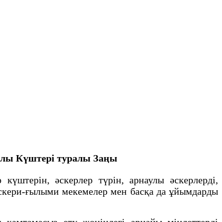
улы Күштері туралы Заңы
үштерін, əскерлер түрін, арнаулы əскерлердi,
 əскери-ғылыми мекемелер мен басқа да ұйымдарды
қамтамасыз ету жөніндегі арнайы міндеттерді