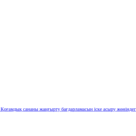
Қоғамдық сананы жаңғырту бағдарламасын іске асыру жөніндег