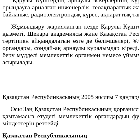
орындауға арналған инженерлік, геоақпараттық ж
байланыс, радиоэлектрондық күрес, ақпараттық та
Жұмылдыру жарияланған кезде Қарулы Күштерді
қызметі, Шекара академиясы және Қазақстан Рес
тәртіппен айқындалатын өзге де бөлімшелері, Ұ
органдары, сондай-ақ арнаулы құралымдар кiред
беру мүдделі мемлекеттік органмен немесе ұйым
асырылады.
Қазақстан Республикасының 2005 жылғы 7 қаңтар
Осы Заң Қазақстан Республикасының қорғанысы 
қамтамасыз етудегі мемлекеттік органдардың ф
мiндеттерін реттейдi.
Қазақстан Республикасының