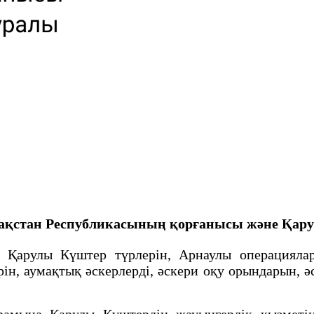
ақстан Республикасының қорғанысы және Қар
рулы Күштер түрлерiн, Арнаулы операциялар к
ін, аумақтық əскерлерді, əскери оқу орындарын,
мына Қарулы Күштердің жауынгерлік қызметін 