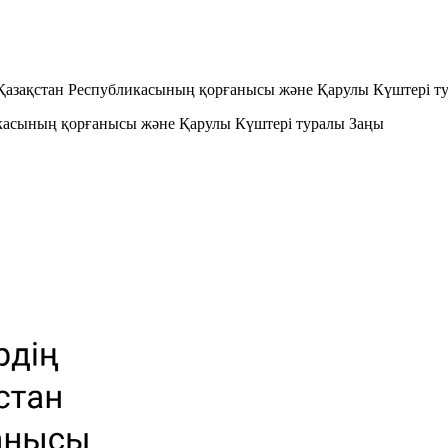
Қазақстан Республикасының қорғанысы және Қарулы Күштері т
касының қорғанысы және Қарулы Күштері туралы Заңы