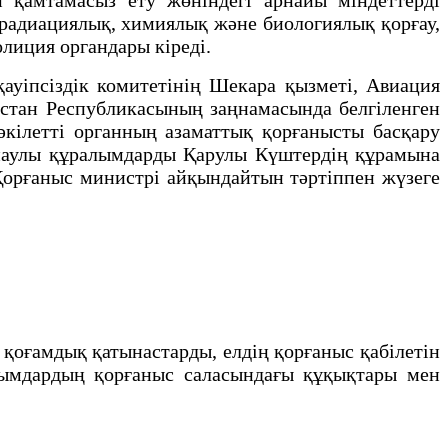
 радиациялық, химиялық жəне биологиялық қорғау,
олиция органдары кіреді.
іпсiздiк комитетінің Шекара қызметі, Авиация
қстан Республикасының заңнамасында белгіленген
əкілетті органның азаматтық қорғанысты басқару
арнаулы құралымдарды Қарулы Күштердің құрамына
Қорғаныс министрі айқындайтын тəртіппен жүзеге
ғамдық қатынастарды, елдiң қорғаныс қабiлетін
ұйымдардың қорғаныс саласындағы құқықтары мен