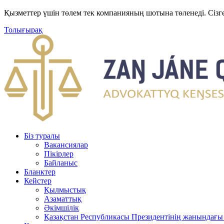
Қызметтер үшін төлем тек компанияның шотына төленеді. Сізг
Толығырақ
Біз туралы
Вакансиялар
Пікірлер
Байланыс
Бланктер
Кейстер
Қылмыстық
Азаматтық
Әкімшілік
Қазақстан Республикасы Президентінің жанындағы 