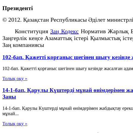
Президенті
© 2012. Қазақстан Республикасы Әділет минист
Конституция
Заң Кодекс
Норматив Жарлық 
Заңгерлік кеңсе Азаматтық істері Қылмыстық іст
Заң компаниясы
102-бап. Қажеттi қорғаныс шегiнен шығу кезiнд
102-бап. Қажеттi қорғаныс шегiнен шығу кезiнде жасалған ада
Толық оқу »
14-1-бап. Қарулы Күштерді мұнай өнімдерімен 
Заңы
14-1-бап. Қарулы Күштерді мұнай өнімдерімен жабдықтау ер
мұнай...
Толық оқу »