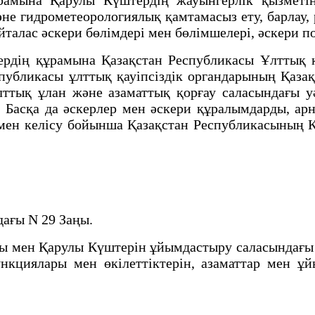
əне гидрометеорологиялық қамтамасыз ету, барлау,
йталас əскери бөлімдері мен бөлімшелері, әскери п
ң құрамына Қазақстан Республикасы Ұлттық қау
публикасы ұлттық қауіпсіздік органдарының Қаза
лттық ұлан жəне азаматтық қорғау саласындағы у
i. Басқа да əскерлер мен əскери құралымдарды, 
мен келісу бойынша Қазақстан Республикасының 
дағы N 29 Заңы.
мен Қарулы Күштерін ұйымдастыру саласындағы қо
ункциялары мен өкiлеттіктерiн, азаматтар мен 