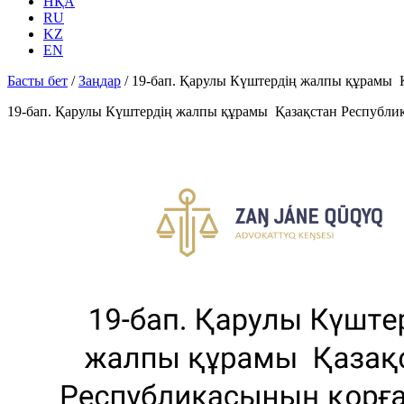
НҚА
RU
KZ
EN
Басты бет
/
Заңдар
/
19-бап. Қарулы Күштердiң жалпы құрамы 
19-бап. Қарулы Күштердiң жалпы құрамы Қазақстан Республи