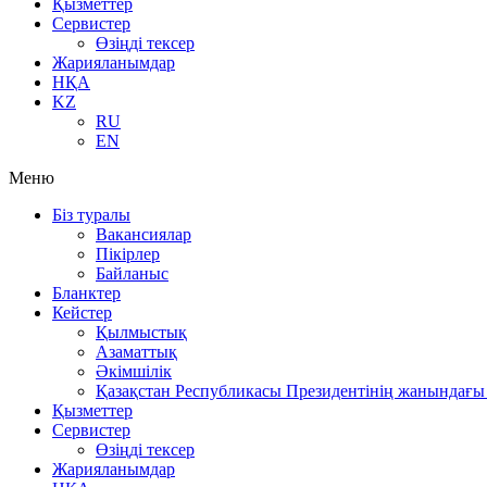
Қызметтер
Сервистер
Өзіңді тексер
Жарияланымдар
НҚА
KZ
RU
EN
Меню
Біз туралы
Вакансиялар
Пікірлер
Байланыс
Бланктер
Кейстер
Қылмыстық
Азаматтық
Әкімшілік
Қазақстан Республикасы Президентінің жанындағы 
Қызметтер
Сервистер
Өзіңді тексер
Жарияланымдар