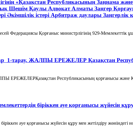
рлігінің «Қазақстан Республикасының Заңнама 
рық Шешім Қаулы Адвокат Алматы Заңгер Қорғау
ері Әкімшілік істері Арбитраж даулары Заңгерлік 
есей Федерациясы Қорғаныс министрлігінің 929-Мемлекеттік ұ
ымдар 1-тарау. ЖАЛПЫ ЕРЕЖЕЛЕР Қазақстан Респ
. ЖАЛПЫ ЕРЕЖЕЛЕРҚазақстан Республикасының қорғанысы және 
лекеттердің біріккен әуе қорғанысы жүйесін құру
іріккен әуе қорғанысы жүйесін құру мен жетілдіру жөніндегі но