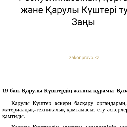
19-бап. Қарулы Күштердiң жалпы құрамы
Қаз
Қарулы Күштер əскери басқару органдарын, Қа
материалдық-техникалық қамтамасыз ету əскерлер
қамтиды.
Қарулы Күштердің арнаулы əскерлерінің құра