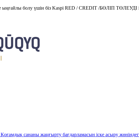
е ыңғайлы болу үшін біз Kaspi RED / CREDIT /БӨЛІП ТӨЛЕУДІ і
Қоғамдық сананы жаңғырту бағдарламасын іске асыру жөніндег