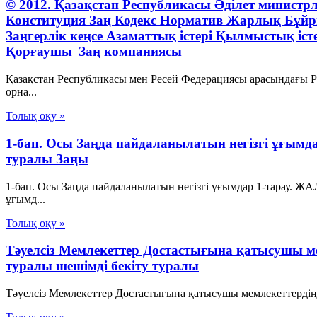
© 2012. Қазақстан Республикасы Әділет минист
Конституция Заң Кодекс Норматив Жарлық Бұй
Заңгерлік кеңсе Азаматтық істері Қылмыстық іст
Қорғаушы Заң компаниясы
Қазақстан Республикасы мен Ресей Федерациясы арасындағы Р
орна...
Толық оқу »
1-бап. Осы Заңда пайдаланылатын негізгі ұғ
туралы Заңы
1-бап. Осы Заңда пайдаланылатын негізгі ұғымдар 1-тарау
ұғымд...
Толық оқу »
Тәуелсіз Мемлекеттер Достастығына қатысушы мем
туралы шешімді бекіту туралы
Тәуелсіз Мемлекеттер Достастығына қатысушы мемлекеттердің б