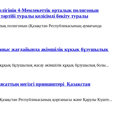
лігінің 4-Мемлекеттік орталық полигонын
әртібі туралы келісімді бекіту туралы
алық полигонын (Қазақстан Республикасының аумағында
қорғаныс жағдайында әкімшілік құқық бұзушылық
ік құқық бұзушылық жасау әкімшілік құқық бұзушылық болы...
аясаттың негізгі принциптері Қазақстан
еріҚазақстан Республикасының қорғанысы және Қарулы Күште...