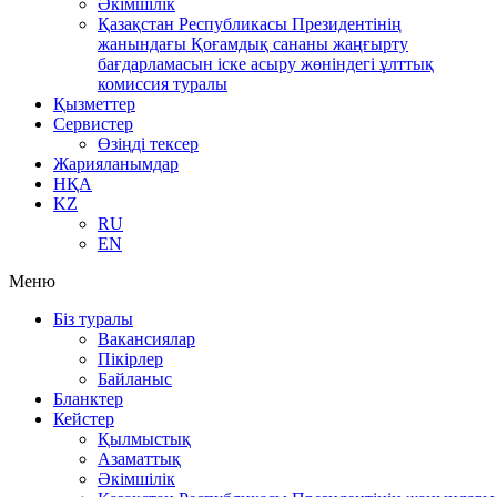
Әкімшілік
Қазақстан Республикасы Президентінің
жанындағы Қоғамдық сананы жаңғырту
бағдарламасын іске асыру жөніндегі ұлттық
комиссия туралы
Қызметтер
Сервистер
Өзіңді тексер
Жарияланымдар
НҚА
KZ
RU
EN
Меню
Біз туралы
Вакансиялар
Пікірлер
Байланыс
Бланктер
Кейстер
Қылмыстық
Азаматтық
Әкімшілік