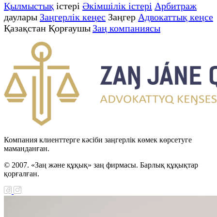
Қылмыстық
істері
Әкімшілік істері
Арбитраж
даулары
Заңгерлік кеңес
Заңгер
Адвокаттық кеңсе
Қазақстан Қорғаушы
Заң компаниясы
Компания клиенттерге кәсіби заңгерлік көмек көрсетуге
маманданған.
© 2007. «Заң және құқық» заң фирмасы. Барлық құқықтар
қорғалған.