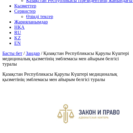
Қазақстан Республикасы Президентінің жанындағы 
Қызметтер
Сервистер
Өзіңді тексер
Жарияланымдар
НҚА
RU
KZ
EN
Басты бет
/
Заңдар
/
Қазақстан Республикасы Қарулы Күштері
медициналық қызметінің эмблемасы мен айырым белгісі
туралы
Қазақстан Республикасы Қарулы Күштері медициналық
қызметінің эмблемасы мен айырым белгісі туралы