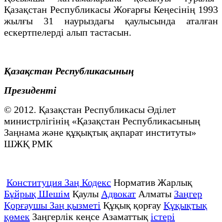
Қазақстан Республикасы Жоғарғы Кеңесінің 1993
жылғы 31 наурыздағы қаулысында аталған
ескертпелерді алып тастасын.
Қазақстан Республикасының
Президенті
© 2012. Қазақстан Республикасы Әділет
министрлігінің «Қазақстан Республикасының
Заңнама және құқықтық ақпарат институты»
ШЖҚ РМК
Конституция Заң Кодекс
Норматив Жарлық
Бұйрық Шешім
Қаулы
Адвокат
Алматы
Заңгер
Қорғаушы Заң қызметі
Құқық қорғау
Құқықтық
қөмек
Заңгерлік кеңсе Азаматтық
істері