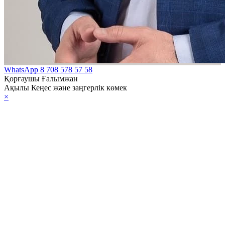
WhatsApp
8 708 578 57 58
Қорғаушы Ғалымжан
Ақылы Кеңес және заңгерлік көмек
×