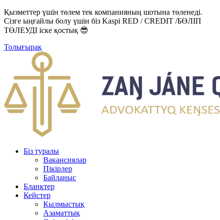
Қызметтер үшін төлем тек компанияның шотына төленеді.
Сізге ыңғайлы болу үшін біз Kaspi RED / CREDIT /БӨЛІП
ТӨЛЕУДІ іске қостық 😎
Толығырақ
Біз туралы
Вакансиялар
Пікірлер
Байланыс
Бланктер
Кейстер
Қылмыстық
Азаматтық