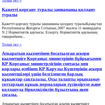
Толық оқу »
Қажетті қорғану туралы заңнаманы қолдану
туралы
Қажетті қорғану туралы заңнаманы қолдану туралыҚазақстан
Республикасы Жоғарғы Сотының 2007 жылғы 11 мамырдағы
N 2 Нормативтік қаулысы. Ескерту. Нормативтік қаулының
тақырыбына...
Толық оқу »
Атқаратын қызметінен босатылған әскери
қызметшіге Қорғаныс министрінің бұйрығымен
ҚР Қорғаныс министрлігінің сметасы мен
қорлары есебінен ҚР Қарулы Күштерінің әскери
қызметшілері үшін белгіленген барлық
құқықтар сақталады. Осы талапты орындамау
соттардың құқық нормаларын түсіндіруде және
қолдануда біркелкіліктің бұзылуына әкеп
соғады.
Атқаратын қызметінен босатылған әскери қызметшіге