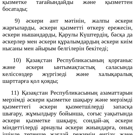
қызметке тағайындайды және қызметтен
босатады;
9) әскери ант мәтінін, жалпы әскери
жарғыларды, әскери қызметті өткеру ережесiн,
әскери нышандарды, Қарулы Күштердiң, басқа да
әскерлер мен әскери құралымдардың әскери киім
нысаны мен айырым белгілерiн бекітедi;
10) Қазақстан Республикасының қорғаныс
және әскери ынтымақтастық саласында
келiссөздер жүргізедi және халықаралық
шарттарға қол қояды;
11) Қазақстан Республикасының азаматтарын
мерзiмдi әскери қызметке шақыру және мерзiмді
қызметтегі әскери қызметшiлердi запасқа
шығару, жұмылдыру бойынша, соғыс уақытында
әскери қызметке шақыру, сондай-ақ әскери
міндеттілерді
арнаулы әскери жиындарға
, оның
ішінде төтенше жағдай режимін енгізу және