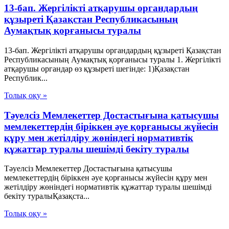
13-бап. Жергілікті атқарушы органдардың
құзыреті Қазақстан Республикасының
Аумақтық қорғанысы туралы
13-бап. Жергілікті атқарушы органдардың құзыреті Қазақстан
Республикасының Аумақтық қорғанысы туралы 1. Жергілікті
атқарушы органдар өз құзыреті шегінде: 1)Қазақстан
Республик...
Толық оқу »
Тәуелсіз Мемлекеттер Достастығына қатысушы
мемлекеттердің біріккен әуе қорғанысы жүйесін
құру мен жетілдіру жөніндегі нормативтік
құжаттар туралы шешімді бекіту туралы
Тәуелсіз Мемлекеттер Достастығына қатысушы
мемлекеттердің біріккен әуе қорғанысы жүйесін құру мен
жетілдіру жөніндегі нормативтік құжаттар туралы шешімді
бекіту туралыҚазақста...
Толық оқу »