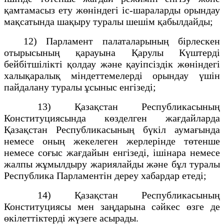
қамтамасыз ету жөніндегі іс-шараларды орындау
мақсатында шақыру туралы шешiм қабылдайды;
12) Парламент палаталарының бiрлескен
отырысының қарауына Қарулы Күштерді
бейбiтшіліктi қолдау және қауiпсiздiк жөнiндегi
халықаралық мiндеттемелердi орындау үшін
пайдалану туралы ұсыныс енгізедi;
13) Қазақстан Pecпубликасының
Конституциясында көзделген жағдайларда
Қазақстан Республикасының бүкiл аумағында
немесе оның жекелеген жерлерiнде төтенше
немесе соғыс жағдайын енгізедi, iшiнара немесе
жалпы жұмылдыру жариялайды және бұл туралы
Республика Парламентін дереу хабардар етеді;
14) Қазақстан Республикасының
Конституциясы мен заңдарына сәйкес өзге де
өкілеттіктердi жүзеге асырады.