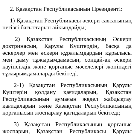
2. Қазақстан Республикасының Президентi:
1) Қазақстан Республикасы әскери саясатының
негiзгi бағыттарын айқындайды;
2) Қазақстан Республикасының Əскери
доктринасын, Қарулы Күштердің, басқа да
əскерлер мен əскери құралымдардың құрылысы
мен даму тұжырымдамасын, сондай-ақ əскери
қауіпсіздік жəне қорғаныс мəселелері жөніндегі
тұжырымдамаларды бекiтеді;
2-1) Қазақстан Республикасының Қарулы
Күштерін қолдану қағидаларын, Қазақстан
Республикасының аумағын жедел жабдықтау
қағидаларын және Қазақстан Республикасының
қорғанысын жоспарлау қағидаларын бекітеді;
3) Қазақстан Республикасының қорғаныс
жоспарын, Қазақстан Республикасы Қарулы