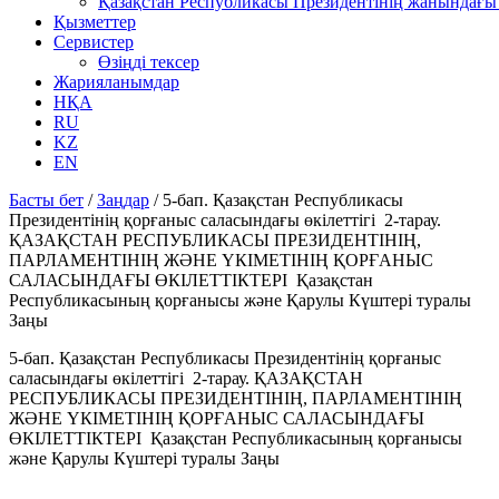
Қазақстан Республикасы Президентінің жанындағы 
Қызметтер
Сервистер
Өзіңді тексер
Жарияланымдар
НҚА
RU
KZ
EN
Басты бет
/
Заңдар
/
5-бап. Қазақстан Республикасы
Президентінің қорғаныс саласындағы өкілеттігі 2-тарау.
ҚАЗАҚСТАН РЕСПУБЛИКАСЫ ПРЕЗИДЕНТIНIҢ,
ПАРЛАМЕНТIНIҢ ЖӘНЕ ҮКIМЕТIНIҢ ҚОРҒАНЫС
САЛАСЫНДАҒЫ ӨКIЛЕТТIКТЕРI Қазақстан
Республикасының қорғанысы және Қарулы Күштері туралы
Заңы
5-бап. Қазақстан Республикасы Президентінің қорғаныс
саласындағы өкілеттігі 2-тарау. ҚАЗАҚСТАН
РЕСПУБЛИКАСЫ ПРЕЗИДЕНТIНIҢ, ПАРЛАМЕНТIНIҢ
ЖӘНЕ ҮКIМЕТIНIҢ ҚОРҒАНЫС САЛАСЫНДАҒЫ
ӨКIЛЕТТIКТЕРI Қазақстан Республикасының қорғанысы
және Қарулы Күштері туралы Заңы