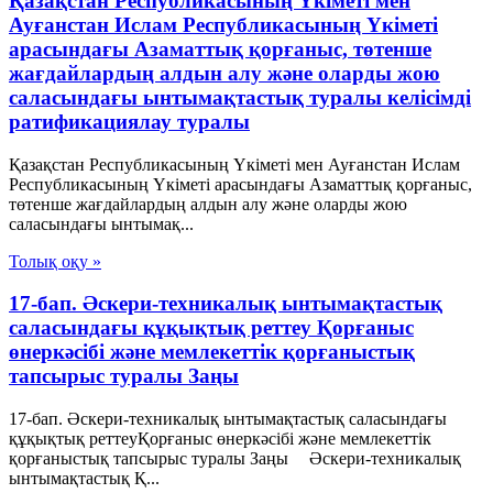
Қазақстан Республикасының Үкіметі мен
Ауғанстан Ислам Республикасының Үкіметі
арасындағы Азаматтық қорғаныс, төтенше
жағдайлардың алдын алу және оларды жою
саласындағы ынтымақтастық туралы келісімді
ратификациялау туралы
Қазақстан Республикасының Үкіметі мен Ауғанстан Ислам
Республикасының Үкіметі арасындағы Азаматтық қорғаныс,
төтенше жағдайлардың алдын алу және оларды жою
саласындағы ынтымақ...
Толық оқу »
17-бап. Әскери-техникалық ынтымақтастық
саласындағы құқықтық реттеу Қорғаныс
өнеркәсібі және мемлекеттік қорғаныстық
тапсырыс туралы Заңы
17-бап. Әскери-техникалық ынтымақтастық саласындағы
құқықтық реттеуҚорғаныс өнеркәсібі және мемлекеттік
қорғаныстық тапсырыс туралы Заңы Әскери-техникалық
ынтымақтастық Қ...