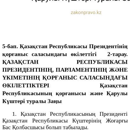
5-бап. Қазақстан Республикасы Президентінің
қорғаныс саласындағы өкілеттігі
2-тарау.
ҚАЗАҚСТАН РЕСПУБЛИКАСЫ
ПРЕЗИДЕНТIНIҢ, ПАРЛАМЕНТIНIҢ ЖӘНЕ
ҮКIМЕТIНIҢ ҚОРҒАНЫС САЛАСЫНДАҒЫ
ӨКIЛЕТТIКТЕРI
Қазақстан
Республикасының қорғанысы және Қарулы
Күштері туралы Заңы
1. Қазақстан Pecпубликасының Президентi
Қазақстан Республикасы Күштерiнің Жоғарғы
Бас Қолбасшысы болып табылады.