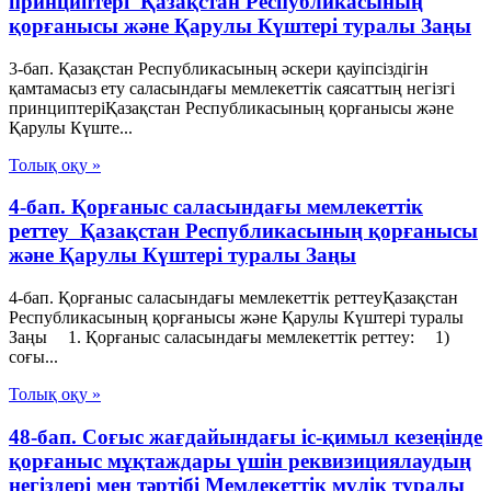
принциптері Қазақстан Республикасының
қорғанысы және Қарулы Күштері туралы Заңы
3-бап. Қазақстан Республикасының әскери қауіпсіздігін
қамтамасыз ету саласындағы мемлекеттік саясаттың негізгі
принциптеріҚазақстан Республикасының қорғанысы және
Қарулы Күште...
Толық оқу »
4-бап. Қорғаныс саласындағы мемлекеттік
реттеу Қазақстан Республикасының қорғанысы
және Қарулы Күштері туралы Заңы
4-бап. Қорғаныс саласындағы мемлекеттік реттеуҚазақстан
Республикасының қорғанысы және Қарулы Күштері туралы
Заңы 1. Қорғаныс саласындағы мемлекеттік реттеу: 1)
соғы...
Толық оқу »
48-бап. Соғыс жағдайындағы іс-қимыл кезеңінде
қорғаныс мұқтаждары үшін реквизициялаудың
негіздері мен тәртібі Мемлекеттік мүлік туралы