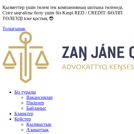
Қызметтер үшін төлем тек компанияның шотына төленеді.
Сізге ыңғайлы болу үшін біз Kaspi RED / CREDIT /БӨЛІП
ТӨЛЕУДІ іске қостық 😎
Толығырақ
Біз туралы
Вакансиялар
Пікірлер
Байланыс
Бланктер
Кейстер
Қылмыстық
Азаматтық