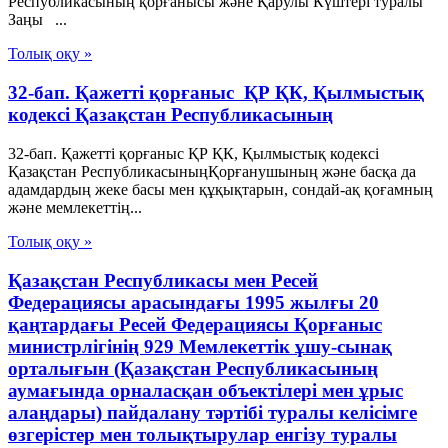
Республикасының қорғанысы және Қарулы Күштері туралы
Заңы ...
Толық оқу »
32-бап. Қажеттi қорғаныс ҚР ҚК, Қылмыстық
кодексi Қазақстан Республикасының
32-бап. Қажеттi қорғаныс ҚР ҚК, Қылмыстық кодексi
Қазақстан РеспубликасыныңҚорғанушының және басқа да
адамдардың жеке басы мен құқықтарын, сондай-ақ қоғамның
және мемлекеттің...
Толық оқу »
Қазақстан Республикасы мен Ресей
Федерациясы арасындағы 1995 жылғы 20
қаңтардағы Ресей Федерациясы Қорғаныс
министрлігінің 929 Мемлекеттік ұшу-сынақ
орталығын (Қазақстан Республикасының
аумағында орналасқан объектілері мен ұрыс
алаңдары) пайдалану тәртібі туралы келісімге
өзгерістер мен толықтырулар енгізу туралы