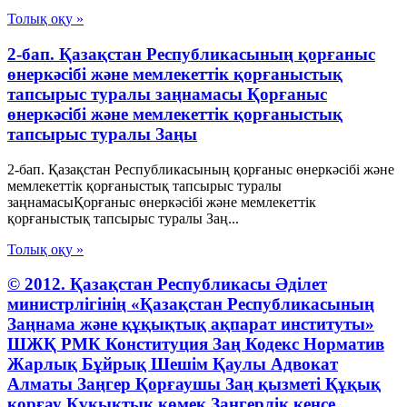
Толық оқу »
2-бап. Қазақстан Республикасының қорғаныс
өнеркәсібі және мемлекеттік қорғаныстық
тапсырыс туралы заңнамасы Қорғаныс
өнеркәсібі және мемлекеттік қорғаныстық
тапсырыс туралы Заңы
2-бап. Қазақстан Республикасының қорғаныс өнеркәсібі және
мемлекеттік қорғаныстық тапсырыс туралы
заңнамасыҚорғаныс өнеркәсібі және мемлекеттік
қорғаныстық тапсырыс туралы Заң...
Толық оқу »
© 2012. Қазақстан Республикасы Әділет
министрлігінің «Қазақстан Республикасының
Заңнама және құқықтық ақпарат институты»
ШЖҚ РМК Конституция Заң Кодекс Норматив
Жарлық Бұйрық Шешім Қаулы Адвокат
Алматы Заңгер Қорғаушы Заң қызметі Құқық
қорғау Құқықтық қөмек Заңгерлік кеңсе