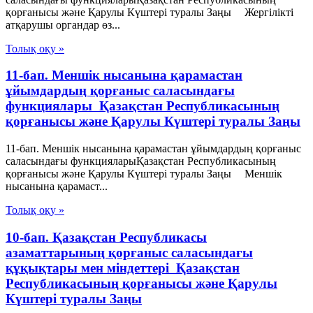
қорғанысы және Қарулы Күштері туралы Заңы Жергілiкті
атқарушы органдар өз...
Толық оқу »
11-бап. Меншiк нысанына қарамастан
ұйымдардың қорғаныс саласындағы
функциялары Қазақстан Республикасының
қорғанысы және Қарулы Күштері туралы Заңы
11-бап. Меншiк нысанына қарамастан ұйымдардың қорғаныс
саласындағы функцияларыҚазақстан Республикасының
қорғанысы және Қарулы Күштері туралы Заңы Меншiк
нысанына қарамаст...
Толық оқу »
10-бап. Қазақстан Республикасы
азаматтарының қорғаныс саласындағы
құқықтары мен міндеттері Қазақстан
Республикасының қорғанысы және Қарулы
Күштері туралы Заңы