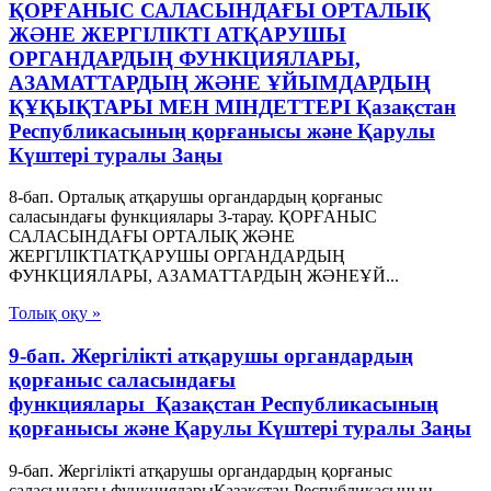
ҚОРҒАНЫС САЛАСЫНДАҒЫ ОРТАЛЫҚ
ЖӘНЕ ЖЕРГІЛIКТІ АТҚАРУШЫ
ОРГАНДАРДЫҢ ФУНКЦИЯЛАРЫ,
АЗАМАТТАРДЫҢ ЖӘНЕ ҰЙЫМДАРДЫҢ
ҚҰҚЫҚТАРЫ МЕН МIНДЕТТЕРІ Қазақстан
Республикасының қорғанысы және Қарулы
Күштері туралы Заңы
8-бап. Орталық атқарушы органдардың қорғаныс
саласындағы функциялары 3-тарау. ҚОРҒАНЫС
САЛАСЫНДАҒЫ ОРТАЛЫҚ ЖӘНЕ
ЖЕРГІЛIКТІАТҚАРУШЫ ОРГАНДАРДЫҢ
ФУНКЦИЯЛАРЫ, АЗАМАТТАРДЫҢ ЖӘНЕҰЙ...
Толық оқу »
9-бап. Жергіліктi атқарушы органдардың
қорғаныс саласындағы
функциялары Қазақстан Республикасының
қорғанысы және Қарулы Күштері туралы Заңы
9-бап. Жергіліктi атқарушы органдардың қорғаныс
саласындағы функцияларыҚазақстан Республикасының