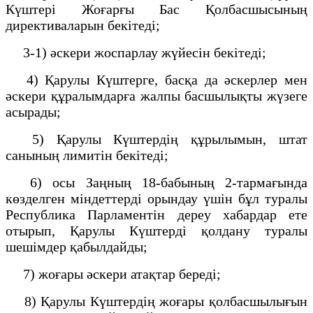
Күштері Жоғарғы Бас Қолбасшысының
директиваларын бекітеді;
3-1) әскери жоспарлау жүйесін бекітеді;
4) Қарулы Күштерге, басқа да әскерлер мен
әскери құралымдарға жалпы басшылықты жүзеге
асырады;
5) Қарулы Күштердің құрылымын, штат
санының лимитін бекітеді;
6) осы Заңның 18-бабының 2-тармағында
көзделген мiндеттердi орындау үшін бұл туралы
Республика Парламентін дереу хабардар ете
отырып, Қарулы Күштердi қолдану туралы
шешімдер қабылдайды;
7) жоғары әскери атақтар береді;
8) Қарулы Күштердiң жоғары қолбасшылығын