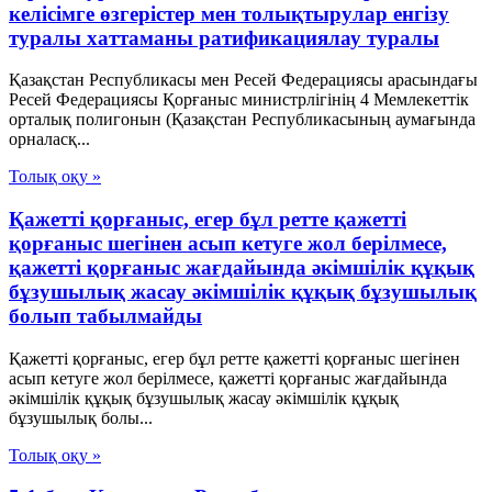
келісімге өзгерістер мен толықтырулар енгізу
туралы хаттаманы ратификациялау туралы
Қазақстан Республикасы мен Ресей Федерациясы арасындағы
Ресей Федерациясы Қорғаныс министрлігінің 4 Мемлекеттік
орталық полигонын (Қазақстан Республикасының аумағында
орналасқ...
Толық оқу »
Қажетті қорғаныс, егер бұл ретте қажетті
қорғаныс шегінен асып кетуге жол берілмесе,
қажетті қорғаныс жағдайында әкімшілік құқық
бұзушылық жасау әкімшілік құқық бұзушылық
болып табылмайды
Қажетті қорғаныс, егер бұл ретте қажетті қорғаныс шегінен
асып кетуге жол берілмесе, қажетті қорғаныс жағдайында
әкімшілік құқық бұзушылық жасау әкімшілік құқық
бұзушылық болы...
Толық оқу »