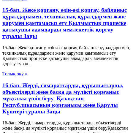
15-бап. Жеке қорғану, өзін-өзі қорғау, байланыс
құралдарымен, техникалық құралдармен және
қарумен қамтамасыз ету Қылмыстық процеске
қатысушы адамдарды мемлекеттік қорғау
туралы Заңы
15-бап. Жеке қорғану, өзін-өзі қорғау, байланыс құралдарымен,
техникалық құралдармен және қарумен қамтамасыз ету
Қылмыстық процеске қатысушы адамдарды мемлекеттік
қорғау турал...
Толық оқу »
16-бап. Жердi, ғимараттарды, құрылыстарды,
объектiлердi және басқа да мүлікті қорғаныс
мұқтажы үшiн беру Қазақстан
Республикасының қорғанысы және Қарулы
Күштері туралы Заңы
16-бап. Жердi, ғимараттарды, құрылыстарды, объектiлердi
және басқа да мүлікті қорғаныс мұқтажы үшiн беруҚазақстан