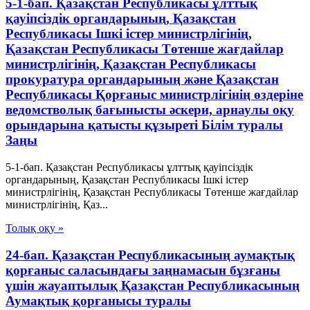
5-1-бап. Қазақстан Республикасы ұлттық
қауіпсіздік органдарының, Қазақстан
Республикасы Ішкі істер министрлігінің,
Қазақстан Республикасы Төтенше жағдайлар
министрлігінің, Қазақстан Республикасы
прокуратура органдарының және Қазақстан
Республикасы Қорғаныс министрлігінің өздеріне
ведомстволық бағынысты әскери, арнаулы оқу
орындарына қатысты құзыреті Білім туралы
Заңы
5-1-бап. Қазақстан Республикасы ұлттық қауіпсіздік
органдарының, Қазақстан Республикасы Ішкі істер
министрлігінің, Қазақстан Республикасы Төтенше жағдайлар
министрлігінің, Қаз...
Толық оқу »
24-бап. Қазақстан Республикасының аумақтық
қорғаныс саласындағы заңнамасын бұзғаны
үшін жауаптылық Қазақстан Республикасының
Аумақтық қорғанысы туралы