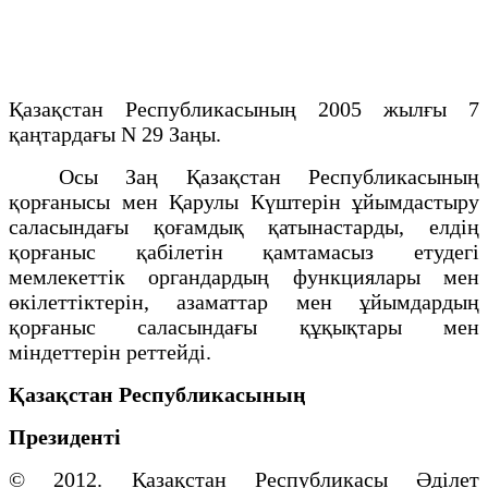
Қазақстан Республикасының 2005 жылғы 7
қаңтардағы N 29 Заңы.
Осы Заң Қазақстан Республикасының
қорғанысы мен Қарулы Күштерін ұйымдастыру
саласындағы қоғамдық қатынастарды, елдiң
қорғаныс қабiлетін қамтамасыз етудегі
мемлекеттік органдардың функциялары мен
өкiлеттіктерiн, азаматтар мен ұйымдардың
қорғаныс саласындағы құқықтары мен
мiндеттерін реттейдi.
Қазақстан Республикасының
Президенті
© 2012. Қазақстан Республикасы Әділет