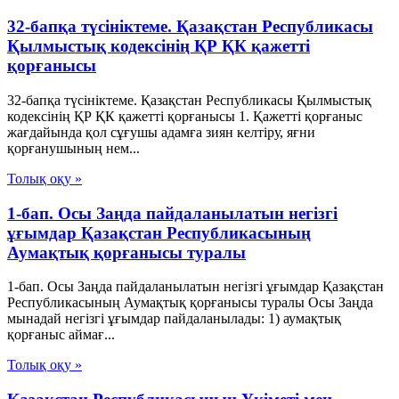
32-бапқа түсініктеме. Қазақстан Республикасы
Қылмыстық кодексінің ҚР ҚК қажетті
қорғанысы
32-бапқа түсініктеме. Қазақстан Республикасы Қылмыстық
кодексінің ҚР ҚК қажетті қорғанысы 1. Қажетті қорғаныс
жағдайында қол сұғушы адамға зиян келтіру, яғни
қорғанушының нем...
Толық оқу »
1-бап. Осы Заңда пайдаланылатын негізгі
ұғымдар Қазақстан Республикасының
Аумақтық қорғанысы туралы
1-бап. Осы Заңда пайдаланылатын негізгі ұғымдар Қазақстан
Республикасының Аумақтық қорғанысы туралы Осы Заңда
мынадай негізгі ұғымдар пайдаланылады: 1) аумақтық
қорғаныс аймағ...
Толық оқу »