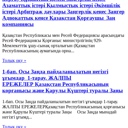
Азаматтық істері Қылмыстық істері Әкімшілік
істері Арбитраж даулары Заңгерлік кеңес Заңгер
Адвокаттық кеңсе Қазақстан Қорғаушы Заң
компаниясы
Қазақстан Республикасы мен Ресей Федерациясы арасындағы
Ресей Федерациясы Қорғаныс министрлігінің 929-
Мемлекеттік ұшу-сынақ орталығын (Қазақстан
Республикасының аумағында орна...
Толық оқу »
1-бап. Осы Заңда пайдаланылатын негізгі
ұғымдар 1-тарау. ЖАЛПЫ
ЕРЕЖЕЛЕР Қазақстан Республикасының
қорғанысы және Қарулы Күштері туралы Заңы
1-бап. Осы Заңда пайдаланылатын негізгі ұғымдар 1-тарау.
ЖАЛПЫ ЕРЕЖЕЛЕРҚазақстан Республикасының қорғанысы
және Қарулы Күштері туралы Заңы Осы Заңда мынадай
негізгі ұғымд...
Толық оқу »