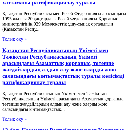
хаттаманы ратификациялау туралы
Қазақстан Республикасы мен Ресей Федерациясы арасындағы
1995 жылғы 20 қаңтардағы Ресей Федерациясы Қорғаныс
министрлігінің 929 Мемлекеттік ұшу-сынақ орталығын
(Қазақстан Респу...
Толық оқу »
Қазақстан Республикасының Үкіметі мен
Тәжікстан Республикасының Үкіметі
арасындағы Азаматтық қорғаныс, төтенше
жағдайлардың алдын алу және оларды жою
саласындағы ынтымақтастық туралы келісімді
ратификациялау туралы
Қазақстан Республикасының Үкіметі мен Тәжікстан
Республикасының Үкіметі арасындағы Азаматтық қорғаныс,
төтенше жағдайлардың алдын алу және оларды жою
саласындағы ынтымақтастық...
Толық оқу »