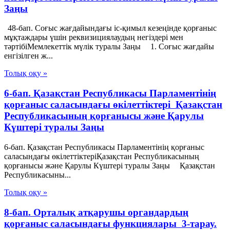
Заңы
48-бап. Соғыс жағдайындағы іс-қимыл кезеңінде қорғаныс
мұқтаждары үшін реквизициялаудың негіздері мен
тәртібіМемлекеттік мүлік туралы Заңы 1. Соғыс жағдайы
енгізілген ж...
Толық оқу »
6-бап. Қазақстан Республикасы Парламентiнің
қорғаныс саласындағы өкілеттіктері Қазақстан
Республикасының қорғанысы және Қарулы
Күштері туралы Заңы
6-бап. Қазақстан Республикасы Парламентiнің қорғаныс
саласындағы өкілеттіктеріҚазақстан Республикасының
қорғанысы және Қарулы Күштері туралы Заңы Қазақстан
Республикасыны...
Толық оқу »
8-бап. Орталық атқарушы органдардың
қорғаныс саласындағы функциялары 3-тарау.