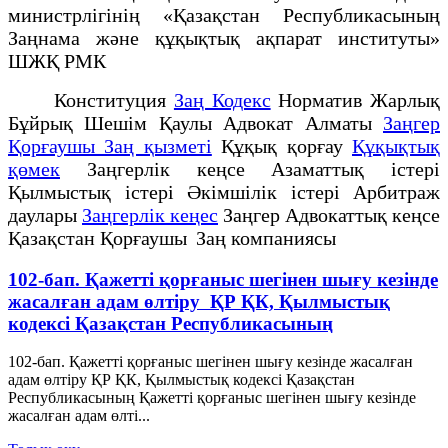
министрлігінің «Қазақстан Республикасының
Заңнама және құқықтық ақпарат институты»
ШЖҚ РМК
Конституция
Заң Кодекс
Норматив Жарлық
Бұйрық Шешім Қаулы Адвокат Алматы
Заңгер
Қорғаушы Заң қызметі
Құқық қорғау
Құқықтық
қөмек
Заңгерлік кеңсе Азаматтық істері
Қылмыстық істері Әкімшілік істері Арбитраж
даулары
Заңгерлік кеңес
Заңгер Адвокаттық кеңсе
Қазақстан Қорғаушы Заң компаниясы
102-бап. Қажеттi қорғаныс шегiнен шығу кезiнде
жасалған адам өлтіру ҚР ҚК, Қылмыстық
кодексi Қазақстан Республикасының
102-бап. Қажеттi қорғаныс шегiнен шығу кезiнде жасалған
адам өлтіру ҚР ҚК, Қылмыстық кодексi Қазақстан
Республикасының Қажеттi қорғаныс шегiнен шығу кезiнде
жасалған адам өлтi...