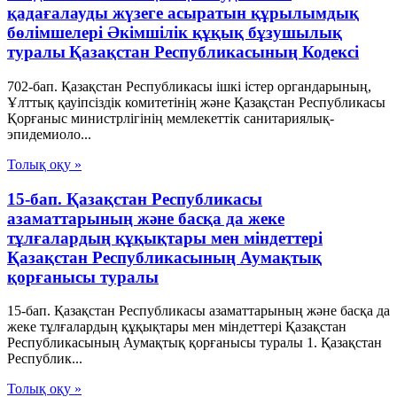
қадағалауды жүзеге асыратын құрылымдық
бөлімшелері Әкімшілік құқық бұзушылық
туралы Қазақстан Республикасының Кодексі
702-бап. Қазақстан Республикасы ішкі істер органдарының,
Ұлттық қауiпсiздiк комитетiнiң және Қазақстан Республикасы
Қорғаныс министрлiгiнiң мемлекеттік санитариялық-
эпидемиоло...
Толық оқу »
15-бап. Қазақстан Республикасы
азаматтарының және басқа да жеке
тұлғалардың құқықтары мен міндеттері
Қазақстан Республикасының Аумақтық
қорғанысы туралы
15-бап. Қазақстан Республикасы азаматтарының және басқа да
жеке тұлғалардың құқықтары мен міндеттері Қазақстан
Республикасының Аумақтық қорғанысы туралы 1. Қазақстан
Республик...
Толық оқу »