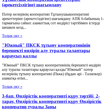
(әрекетсіздігіне) шағымдану
Пәтер иелерінің кооперативі Тұтынушыкооперативі
әрекеттеріне (әрекетсіздігіне) шағымдану АПК 6-бабының 1-
тармағына сәйкес азаматтық сот өндірісі тәртібімен істерді
шешкен кезд...
Толық оқу »
"Южный" ПКСК тұтыну кооперативінің
берешекті өндіріп алу туралы талаптары
қараусыз қалды
"Южный" ПКСК тұтыну кооперативінің берешекті өндіріп
алу туралы талаптары қараусыз қалды"Южный" пәтер
иелерінің тұтыну кооперативі (Пккк) (бұдан әрі - Талапкер)
азаматқа өтіні...
Толық оқу »
3-бап. Өндiрiстiк кооперативтi құру тәртiбi 2-
тарау. Өндiрiстiк кооперативтi құру Өндiрiстiк
кооператив туралы Заңы