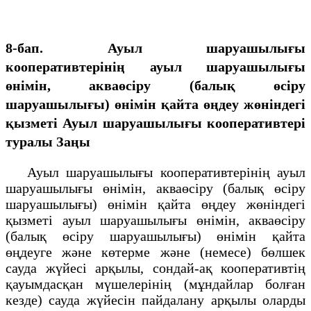
8-бап. Ауыл шаруашылығы
кооперативтерінің ауыл шаруашылығы
өнімін, акваөсіру (балық өсіру
шаруашылығы) өнімін қайта өңдеу жөніндегі
қызметі
Ауыл шаруашылығы кооперативтері
туралы Заңы
Ауыл шаруашылығы кооперативтерінің ауыл
шаруашылығы өнімін, акваөсіру (балық өсіру
шаруашылығы) өнімін қайта өңдеу жөніндегі
қызметі ауыл шаруашылығы өнімін, акваөсіру
(балық өсіру шаруашылығы) өнімін қайта
өңдеуге және көтерме және (немесе) бөлшек
сауда жүйесі арқылы, сондай-ақ кооперативтің
қауымдасқан мүшелерінің (мұндайлар болған
кезде) сауда жүйесін пайдалану арқылы оларды