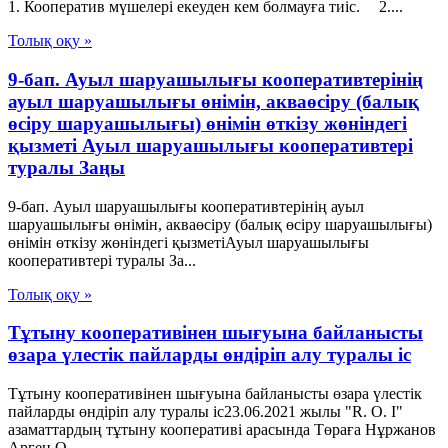
1. Кооператив мүшелерi екеуден кем болмауға тиiс. 2....
Толық оқу »
9-бап. Ауыл шаруашылығы кооперативтерінің
ауыл шаруашылығы өнімін, акваөсіру (балық
өсіру шаруашылығы) өнімін өткізу жөніндегі
қызметі Ауыл шаруашылығы кооперативтері
туралы Заңы
9-бап. Ауыл шаруашылығы кооперативтерінің ауыл
шаруашылығы өнімін, акваөсіру (балық өсіру шаруашылығы)
өнімін өткізу жөніндегі қызметіАуыл шаруашылығы
кооперативтері туралы За...
Толық оқу »
Тұтыну кооперативінен шығуына байланысты
өзара үлестік пайларды өндіріп алу туралы іс
Тұтыну кооперативінен шығуына байланысты өзара үлестік
пайларды өндіріп алу туралы іс23.06.2021 жылы "R. O. I"
азаматтардың тұтыну кооперативі арасында Төраға Нұржанов
Арген О...