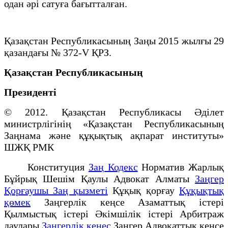
одан әрі сатуға бағытталған.
Қазақстан Республикасының Заңы 2015 жылғы 29
қазандағы № 372-V ҚРЗ.
Қазақстан Республикасының
Президенті
© 2012. Қазақстан Республикасы Әділет
министрлігінің «Қазақстан Республикасының
Заңнама және құқықтық ақпарат институты»
ШЖҚ РМК
Конституция
Заң Кодекс
Норматив Жарлық
Бұйрық Шешім Қаулы Адвокат Алматы
Заңгер
Қорғаушы Заң қызметі
Құқық қорғау
Құқықтық
қөмек
Заңгерлік кеңсе Азаматтық істері
Қылмыстық істері Әкімшілік істері Арбитраж
даулары
Заңгерлік кеңес
Заңгер Адвокаттық кеңсе