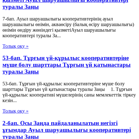
туралы Заңы
7-бап. Ауыл шаруашылығы кооперативтерінің ауыл
шаруашылығы өнімін, акваөсіру (балық өсіру шаруашылығы)
өнімін өндіру жөніндегі қызметіАуыл шаруашылығы
кооперативтері туралы За...
Толық оқу »
53-бап. Тұрғын үй-құрылыс кооперативтеріне
мүше болу шарттары Тұрғын үй қатынастары
туралы Заңы
53-бап. Тұрғын үй-құрылыс кооперативтеріне мүше болу
шарттары Тұрғын үй қатынастары туралы Заңы 1. Тұрғын
үй-құрылыс кооперативі мүшелерінің саны мемлекеттік тіркеу
кезін...
Толық оқу »
2-бап. Осы Заңда пайдаланылатын негiзгi
ұғымдар Ауыл шаруашылығы кооперативтері
туралы Заңы