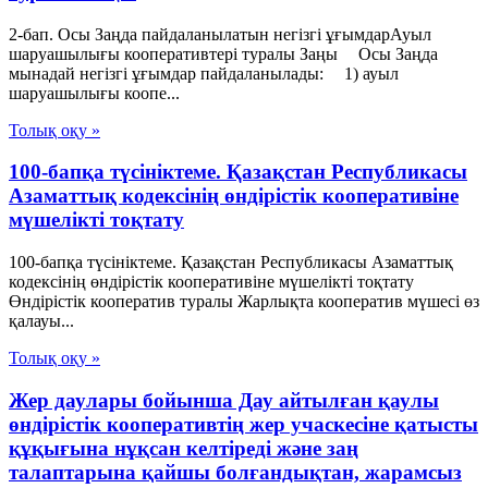
2-бап. Осы Заңда пайдаланылатын негiзгi ұғымдарАуыл
шаруашылығы кооперативтері туралы Заңы Осы Заңда
мынадай негізгі ұғымдар пайдаланылады: 1) ауыл
шаруашылығы коопе...
Толық оқу »
100-бапқа түсініктеме. Қазақстан Республикасы
Азаматтық кодексінің өндірістік кооперативіне
мүшелікті тоқтату
100-бапқа түсініктеме. Қазақстан Республикасы Азаматтық
кодексінің өндірістік кооперативіне мүшелікті тоқтату
Өндірістік кооператив туралы Жарлықта кооператив мүшесі өз
қалауы...
Толық оқу »
Жер даулары бойынша Дау айтылған қаулы
өндірістік кооперативтің жер учаскесіне қатысты
құқығына нұқсан келтіреді және заң
талаптарына қайшы болғандықтан, жарамсыз