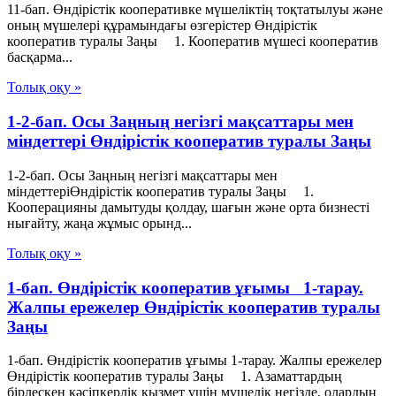
11-бап. Өндiрiстiк кооперативке мүшелiктiң тоқтатылуы және
оның мүшелерi құрамындағы өзгерiстер Өндiрiстiк
кооператив туралы Заңы 1. Кооператив мүшесi кооператив
басқарма...
Толық оқу »
1-2-бап. Осы Заңның негізгі мақсаттары мен
міндеттері Өндiрiстiк кооператив туралы Заңы
1-2-бап. Осы Заңның негізгі мақсаттары мен
міндеттеріӨндiрiстiк кооператив туралы Заңы 1.
Кооперацияны дамытуды қолдау, шағын және орта бизнесті
нығайту, жаңа жұмыс орынд...
Толық оқу »
1-бап. Өндiрiстiк кооператив ұғымы 1-тарау.
Жалпы ережелер Өндiрiстiк кооператив туралы
Заңы
1-бап. Өндiрiстiк кооператив ұғымы 1-тарау. Жалпы ережелер
Өндiрiстiк кооператив туралы Заңы 1. Азаматтардың
бiрлескен кәсiпкерлiк қызмет үшiн мүшелiк негiзде, олардың