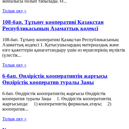
жиналысы болып табылады. Ө...
Толық оқу »
108-бап. Тұтыну кооперативi Қазақстан
Республикасының Азаматтық кодексi
108-бап. Тұтыну кооперативi Қазақстан Республикасының
Азаматтық кодексi 1. Қатысушылардың материалдық және
өзге қажеттерiн қанағаттандыру үшiн өз мүшелерiнiң мүлiктiк
(үлестiк...
Толық оқу »
6-бап. Өндiрiстiк кооперативтiң жарғысы
Өндiрiстiк кооператив туралы Заңы
6-бап. Өндiрiстiк кооперативтiң жарғысы Өндiрiстiк
кооператив туралы Заңы 1. Өндiрiстiк кооперативтiң
жарғысында: 1) кооперативтiң фирмалық атауы; 2)
кооператив...
Толық оқу »