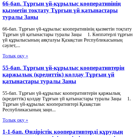
66-бап. Тұрғын үй-құрылыс кооперативінің
қызметін тоқтату Тұрғын үй қатынастары
туралы Заңы
66-бап. Тұрғын үй-құрылыс кооперативінің қызметін тоқтату
Тұрғын үй қатынастары туралы Заңы 1. Көппәтерлі тұрғын
үй құрылысының аяқталуы Қазақстан Республикасының
сәулет,...
Толық оқу »
55-бап. Тұрғын үй-құрылыс кооперативтерін
қаржылық (кредиттік) қолдау Тұрғын үй
қатынастары туралы Заңы
55-бап. Тұрғын үй-құрылыс кооперативтерін қаржылық
(кредиттік) қолдау Тұрғын үй қатынастары туралы Заңы 1.
Тұрғын үй-құрылыс кооперативтері Қазақстан
Республикасының заңн...
Толық оқу »
1-1-бап. Өндiрiстiк кооперативтердi құрудың