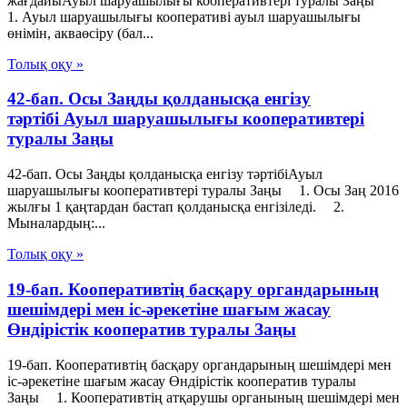
жағдайыАуыл шаруашылығы кооперативтері туралы Заңы
1. Ауыл шаруашылығы кооперативі ауыл шаруашылығы
өнімін, акваөсіру (бал...
Толық оқу »
42-бап. Осы Заңды қолданысқа енгізу
тәртібі Ауыл шаруашылығы кооперативтері
туралы Заңы
42-бап. Осы Заңды қолданысқа енгізу тәртібіАуыл
шаруашылығы кооперативтері туралы Заңы 1. Осы Заң 2016
жылғы 1 қаңтардан бастап қолданысқа енгізіледі. 2.
Мыналардың:...
Толық оқу »
19-бап. Кооперативтiң басқару органдарының
шешiмдерi мен iс-әрекетiне шағым жасау
Өндiрiстiк кооператив туралы Заңы
19-бап. Кооперативтiң басқару органдарының шешiмдерi мен
iс-әрекетiне шағым жасау Өндiрiстiк кооператив туралы
Заңы 1. Кооперативтiң атқарушы органының шешiмдерi мен