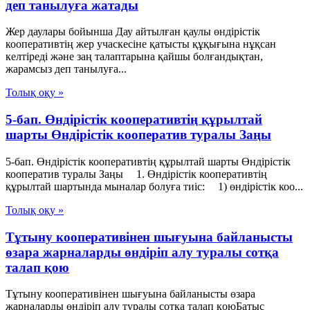
деп танылуға жатады
Жер даулары бойынша Дау айтылған қаулы өндірістік
кооперативтің жер учаскесіне қатысты құқығына нұқсан
келтіреді және заң талаптарына қайшы болғандықтан,
жарамсыз деп танылуға...
Толық оқу »
5-бап. Өндiрiстiк кооперативтiң құрылтай
шарты Өндiрiстiк кооператив туралы Заңы
5-бап. Өндiрiстiк кооперативтiң құрылтай шарты Өндiрiстiк
кооператив туралы Заңы 1. Өндiрiстiк кооперативтiң
құрылтай шартында мыналар болуға тиіс: 1) өндiрiстiк коо...
Толық оқу »
Тұтыну кооперативінен шығуына байланысты
өзара жарналарды өндіріп алу туралы сотқа
талап қою
Тұтыну кооперативінен шығуына байланысты өзара
жарналарды өндіріп алу туралы сотқа талап қоюБатыс