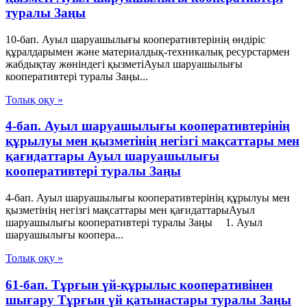
туралы Заңы
10-бап. Ауыл шаруашылығы кооперативтерінің өндіріс
құралдарымен және материалдық-техникалық ресурстармен
жабдықтау жөніндегі қызметіАуыл шаруашылығы
кооперативтері туралы Заңы...
Толық оқу »
4-бап. Ауыл шаруашылығы кооперативтерінің
құрылуы мен қызметінің негізгі мақсаттары мен
қағидаттары Ауыл шаруашылығы
кооперативтері туралы Заңы
4-бап. Ауыл шаруашылығы кооперативтерінің құрылуы мен
қызметінің негізгі мақсаттары мен қағидаттарыАуыл
шаруашылығы кооперативтері туралы Заңы 1. Ауыл
шаруашылығы коопера...
Толық оқу »
61-бап. Тұрғын үй-құрылыс кооперативінен
шығару Тұрғын үй қатынастары туралы Заңы