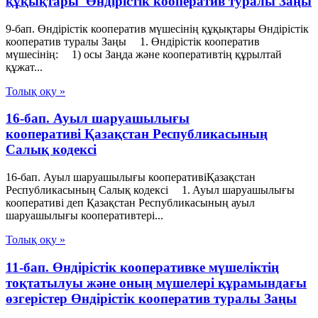
құқықтары Өндiрiстiк кооператив туралы Заңы
9-бап. Өндiрiстiк кооператив мүшесiнiң құқықтары Өндiрiстiк
кооператив туралы Заңы 1. Өндiрiстiк кооператив
мүшесiнiң: 1) осы Заңда және кооперативтiң құрылтай
құжат...
Толық оқу »
16-бап. Ауыл шаруашылығы
кооперативі Қазақстан Республикасының
Салық кодексі
16-бап. Ауыл шаруашылығы кооперативіҚазақстан
Республикасының Салық кодексі 1. Ауыл шаруашылығы
кооперативі деп Қазақстан Республикасының ауыл
шаруашылығы кооперативтері...
Толық оқу »
11-бап. Өндiрiстiк кооперативке мүшелiктiң
тоқтатылуы және оның мүшелерi құрамындағы
өзгерiстер Өндiрiстiк кооператив туралы Заңы