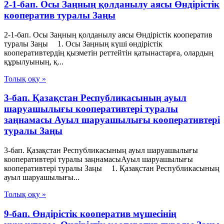
2-1-бап. Осы Заңның қолданылу аясы Өндiрiстiк
кооператив туралы Заңы
2-1-бап. Осы Заңның қолданылу аясы Өндiрiстiк кооператив
туралы Заңы 1. Осы Заңның күші өндірістік
кооперативтердің қызметін реттейтін қатынастарға, олардың
құрылуының, қ...
Толық оқу »
3-бап. Қазақстан Республикасының ауыл
шаруашылығы кооперативтері туралы
заңнамасы Ауыл шаруашылығы кооперативтері
туралы Заңы
3-бап. Қазақстан Республикасының ауыл шаруашылығы
кооперативтері туралы заңнамасыАуыл шаруашылығы
кооперативтері туралы Заңы 1. Қазақстан Республикасының
ауыл шаруашылығы...
Толық оқу »
9-бап. Өндiрiстiк кооператив мүшесiнiң