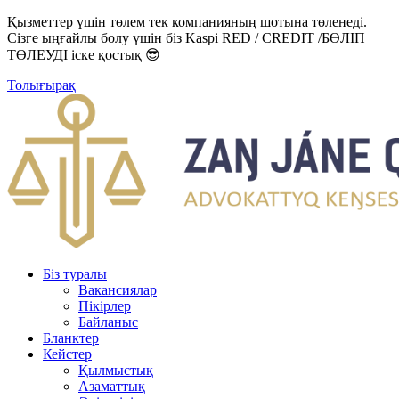
Қызметтер үшін төлем тек компанияның шотына төленеді.
Сізге ыңғайлы болу үшін біз Kaspi RED / CREDIT /БӨЛІП
ТӨЛЕУДІ іске қостық 😎
Толығырақ
Біз туралы
Вакансиялар
Пікірлер
Байланыс
Бланктер
Кейстер
Қылмыстық
Азаматтық