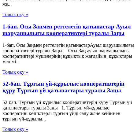
же...
Толық оқу »
1-бап. Осы Заңмен реттелетін қатынастар Ауыл
шаруашылығы кооперативтері туралы Заңы
1-бап. Осы Заңмен реттелетін қатынастарАуыл шаруашылығы
кооперативтері туралы Заңы Осы Заң ауыл шаруашылығы
кооперативтері мүшелерінің құқықтық жағдайын, құқықтары
мен мі...
Толық оқу »
52-бап. Тұрғын үй-құрылыс кооперативтерін
құру Тұрғын үй қатынастары туралы Заңы
52-бап. Тұрғын үй-құрылыс кооперативтерін құру Тұрғын үй
қатынастары туралы Заңы 1. Тұрғын үй-құрылыс
кооперативі көппәтерлі тұрғын үйді салу және кейіннен
тұрғын үй-құрылы...
Толық оқу »