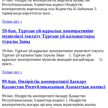
97-бап. Өндiрiстiк кооперативтiң жарғысы Қазақстан
Республикасының Азаматтық кодексi Өндiрiстiк
кооперативтiң жарғысында осы Кодекстiң 41-бабының 5-
тармағында көрсетiлген мәлi...
Толық оқу »
59-бап. Тұрғын үй-құрылыс кооперативіне
мүшелікті тоқтату Тұрғын үй қатынастары
туралы Заңы
59-бап. Тұрғын үй-құрылыс кооперативіне мүшелікті тоқтату
Тұрғын үй қатынастары туралы Заңы 1. Тұрғын үй-
құрылыс кооперативіне мүшелік мынадай жағдайларда: 1)
ерікті...
Толық оқу »
99-бап. Өндiрiстiк кооперативтi басқару
Қазақстан Республикасының Азаматтық кодексi
99-бап. Өндiрiстiк кооперативтi басқару Қазақстан
Республикасының Азаматтық кодексi 1. Өндiрiстiк
кооперативтiң жоғары органы оның мүшелерiнiң жалпы