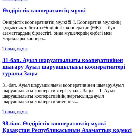
Өндірістік кооперативтің мүлкі
Өндірістік кооперативтің мүлкі📘 I. Кооператив мүлкінің
құқықтық табиғатыӨндірістік кооператив (ӨК) — бұл
азаматтардың бірлестігі, онда мүшелердің еңбегі мен
жарналары коопера...
Толық оқу »
31-бап. Ауыл шаруашылығы кооперативінен
шығару Ауыл шаруашылығы кооперативтері
туралы Заңы
31-бап. Ауыл шаруашылығы кооперативінен шығаруАуыл
шаруашылығы кооперативтері туралы Заңы 1. Ауыл
шаруашылығы кооперативінің жарғысында ауыл
шаруашылығы кооперативінен шы...
Толық оқу »
98-бап. Өндiрiстiк кооперативтiң мүлкi
Қазақстан Республикасының Азаматтық кодексi