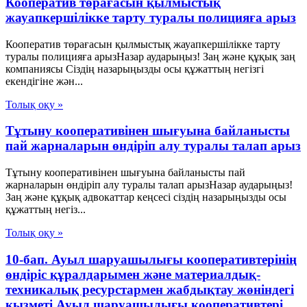
Кооператив төрағасын қылмыстық
жауапкершілікке тарту туралы полицияға арыз
Кооператив төрағасын қылмыстық жауапкершілікке тарту
туралы полицияға арызНазар аударыңыз! Заң және құқық заң
компаниясы Сіздің назарыңызды осы құжаттың негізгі
екендігіне жән...
Толық оқу »
Тұтыну кооперативінен шығуына байланысты
пай жарналарын өндіріп алу туралы талап арыз
Тұтыну кооперативінен шығуына байланысты пай
жарналарын өндіріп алу туралы талап арызНазар аударыңыз!
Заң және құқық адвокаттар кеңсесі сіздің назарыңызды осы
құжаттың негіз...
Толық оқу »
10-бап. Ауыл шаруашылығы кооперативтерінің
өндіріс құралдарымен және материалдық-
техникалық ресурстармен жабдықтау жөніндегі
қызметі Ауыл шаруашылығы кооперативтері