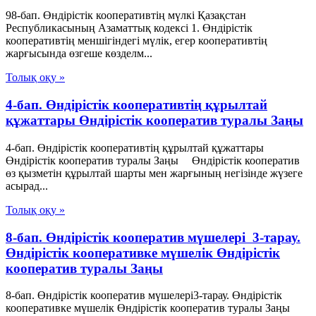
98-бап. Өндiрiстiк кооперативтiң мүлкi Қазақстан
Республикасының Азаматтық кодексi 1. Өндiрiстiк
кооперативтiң меншiгiндегi мүлiк, егер кооперативтiң
жарғысында өзгеше көзделм...
Толық оқу »
4-бап. Өндiрiстiк кооперативтiң құрылтай
құжаттары Өндiрiстiк кооператив туралы Заңы
4-бап. Өндiрiстiк кооперативтiң құрылтай құжаттары
Өндiрiстiк кооператив туралы Заңы Өндiрiстiк кооператив
өз қызметiн құрылтай шарты мен жарғының негiзiнде жүзеге
асырад...
Толық оқу »
8-бап. Өндiрiстiк кооператив мүшелерi 3-тарау.
Өндiрiстiк кооперативке мүшелiк Өндiрiстiк
кооператив туралы Заңы
8-бап. Өндiрiстiк кооператив мүшелерi3-тарау. Өндiрiстiк
кооперативке мүшелiк Өндiрiстiк кооператив туралы Заңы