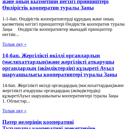
және оның қызметiнiң негiзгi принциптерi
Өндiрiстiк кооператив туралы Заңы
1-1-бап. Өндiрiстiк кооперативтердi құрудың және оның
қызметiнiң негiзгi принциптерi Өндiрiстiк кооператив туралы
Заңы Өндiрiстiк кооперативтер мынадай принциптер
негiзiн...
Толық оқу »
14-бап. Жергілікті өкілді органдардың
(мәслихаттардың)және жергілікті атқарушы
органдардың (әкімдіктердің) құзыреті Ауыл
шаруашылығы кооперативтері туралы Заңы
14-бап. Жергілікті өкілді органдардың (мәслихаттардың)және
жергілікті атқарушы органдардың (әкімдіктердің)
құзыретіАуыл шаруашылығы кооперативтері туралы Заңы
1. Облыстар...
Толық оқу »
Пәтер иелерінің кооперативі
Тұтынушы кооперативі әрекеттеріне