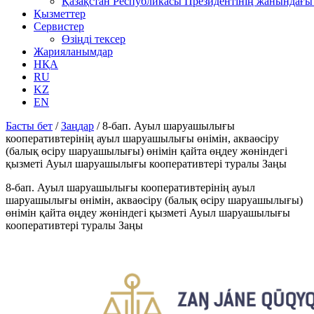
Қазақстан Республикасы Президентінің жанындағы 
Қызметтер
Сервистер
Өзіңді тексер
Жарияланымдар
НҚА
RU
KZ
EN
Басты бет
/
Заңдар
/
8-бап. Ауыл шаруашылығы
кооперативтерінің ауыл шаруашылығы өнімін, акваөсіру
(балық өсіру шаруашылығы) өнімін қайта өңдеу жөніндегі
қызметі Ауыл шаруашылығы кооперативтері туралы Заңы
8-бап. Ауыл шаруашылығы кооперативтерінің ауыл
шаруашылығы өнімін, акваөсіру (балық өсіру шаруашылығы)
өнімін қайта өңдеу жөніндегі қызметі Ауыл шаруашылығы
кооперативтері туралы Заңы