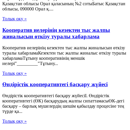
Қазақстан облысы Орал қаласының №2 сотыБатыс Қазақстан
облысы, 090000 Орал қ....
Толық оқу »
Кооператив иелерінің кезектен тыс жалпы
жиналысын өткізу туралы хабарлама
Кооператив иелерінің кезектен тыс жалпы жиналысын өткізу
туралы хабарламаКезектен тыс жалпы жиналыс өткізу туралы
хабарламаТұтыну кооперативінің меншік
иелері"_________"Тұтыну...
Толық оқу »
Өндірістік кооперативтегі басқару жүйесі
Өндірістік кооперативтегі басқару жүйесіI. Өндірістік
кооперативтегі (ӨК) басқарудың жалпы сипаттамасыӨК-дегі
басқару – барлық мүшелердің шешім қабылдау процесіне тең
түрде қа...
Толық оқу »