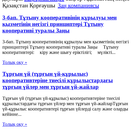
Қазақстан Қорғаушы
Заң компаниясы
3-бап. Тұтыну кооперативiнiң құрылуы мен
қызметiнiң негiзгі принциптерi Тұтыну
кооперативі туралы Заңы
3-бап. Тұтыну кооперативiнiң құрылуы мен қызметiнiң негiзгі
принциптерi Тұтыну кооперативі туралы Заңы Тұтыну
кооперативтерi: кiру және шығу ерiктiлiгi; мүлiктi...
Толық оқу »
Тұрғын үй (тұрғын үй-құрылыс)
кооперативтеріне тиесілі құрылыстардағы
тұрғын үйлер мен тұрғын үй-жайлар
Тұрғын үй (тұрғын үй-құрылыс) кооперативтеріне тиесілі
құрылыстардағы тұрғын үйлер мен тұрғын үй-жайларТұрғын
үй-құрылыс кооперативтері тұрғын үйлерді салу және оларды
кейінне...
Толық оқу »