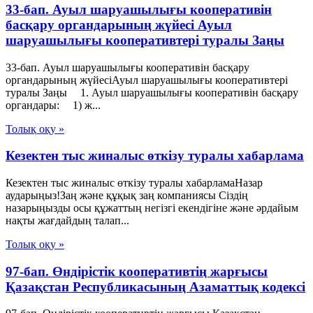
33-бап. Ауыл шаруашылығы кооперативін
басқару органдарының жүйесі Ауыл
шаруашылығы кооперативтері туралы Заңы
33-бап. Ауыл шаруашылығы кооперативін басқару
органдарының жүйесіАуыл шаруашылығы кооперативтері
туралы Заңы 1. Ауыл шаруашылығы кооперативін басқару
органдары: 1) ж...
Толық оқу »
Кезектен тыс жиналыс өткізу туралы хабарлама
Кезектен тыс жиналыс өткізу туралы хабарламаНазар
аударыңыз!Заң және құқық заң компаниясы Сіздің
назарыңызды осы құжаттың негізгі екендігіне және әрдайым
нақты жағдайдың талап...
Толық оқу »
97-бап. Өндiрiстiк кооперативтiң жарғысы
Қазақстан Республикасының Азаматтық кодексi