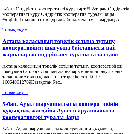
3-бап. Өндiрiстiк кооперативтi құру тәртiбi 2-тарау. Өндiрiстiк
кооперативтi құру Өндiрiстiк кооператив туралы Заңы 1.
Өндiрiстiк кооператив құрылтайшы-жеке тұлғалардың ж...
Толық оқу »
Астана қаласының төрелік сотына тұтыну
кооперативінен шығуына байланысты пай
жарналарын өндіріп алу туралы талап қою
Астана қаласының төрелік сотына тұтыну кооперативінен
шығуына байланысты пай жарналарын өндіріп алу туралы
талап қоюАстана қаласының төрелік сотыБСН:
160640012709Қазақстан Рес...
Толық оқу »
5-бап. Ауыл шаруашылығы кооперативінің
құқықтық жағдайы Ауыл шаруашылығы
кооперативтері туралы Заңы
5-бап. Ауыл шаруашылығы кооперативінің құқықтық