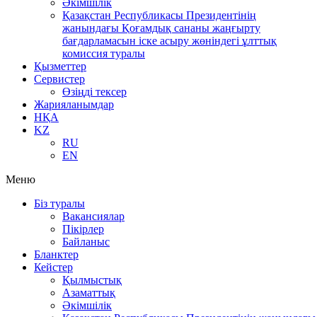
Әкімшілік
Қазақстан Республикасы Президентінің
жанындағы Қоғамдық сананы жаңғырту
бағдарламасын іске асыру жөніндегі ұлттық
комиссия туралы
Қызметтер
Сервистер
Өзіңді тексер
Жарияланымдар
НҚА
KZ
RU
EN
Меню
Біз туралы
Вакансиялар
Пікірлер
Байланыс
Бланктер
Кейстер
Қылмыстық
Азаматтық
Әкімшілік