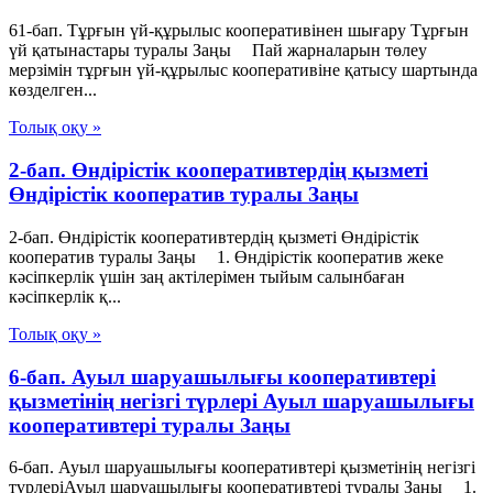
61-бап. Тұрғын үй-құрылыс кооперативінен шығару Тұрғын
үй қатынастары туралы Заңы Пай жарналарын төлеу
мерзімін тұрғын үй-құрылыс кооперативіне қатысу шартында
көзделген...
Толық оқу »
2-бап. Өндiрiстiк кооперативтердiң қызметi
Өндiрiстiк кооператив туралы Заңы
2-бап. Өндiрiстiк кооперативтердiң қызметi Өндiрiстiк
кооператив туралы Заңы 1. Өндiрiстiк кооператив жеке
кәсiпкерлiк үшiн заң актiлерiмен тыйым салынбаған
кәсiпкерлiк қ...
Толық оқу »
6-бап. Ауыл шаруашылығы кооперативтері
қызметінің негізгі түрлері Ауыл шаруашылығы
кооперативтері туралы Заңы
6-бап. Ауыл шаруашылығы кооперативтері қызметінің негізгі
түрлеріАуыл шаруашылығы кооперативтері туралы Заңы 1.