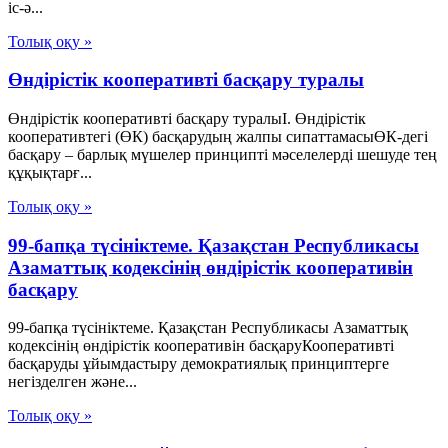
iс-ә...
Толық оқу »
Өндірістік кооперативті басқару туралы
Өндірістік кооперативті басқару туралыI. Өндірістік
кооперативтегі (ӨК) басқарудың жалпы сипаттамасыӨК-дегі
басқару – барлық мүшелер принципті мәселелерді шешуде тең
құқықтарғ...
Толық оқу »
99-бапқа түсініктеме. Қазақстан Республикасы
Азаматтық кодексінің өндірістік кооперативін
басқару
99-бапқа түсініктеме. Қазақстан Республикасы Азаматтық
кодексінің өндірістік кооперативін басқаруКооперативті
басқаруды ұйымдастыру демократиялық принциптерге
негізделген және...
Толық оқу »