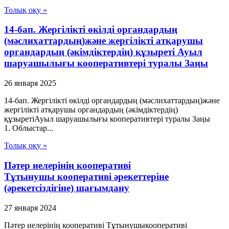
Толық оқу »
14-бап. Жергілікті өкілді органдардың
(мәслихаттардың)және жергілікті атқарушы
органдардың (әкімдіктердің) құзыреті Ауыл
шаруашылығы кооперативтері туралы Заңы
26 января 2025
14-бап. Жергілікті өкілді органдардың (мәслихаттардың)және
жергілікті атқарушы органдардың (әкімдіктердің)
құзыретіАуыл шаруашылығы кооперативтері туралы Заңы
1. Облыстар...
Толық оқу »
Пәтер иелерінің кооперативі
Тұтынушы кооперативі әрекеттеріне
(әрекетсіздігіне) шағымдану
27 января 2024
Пәтер иелерінің кооперативі Тұтынушыкооперативі