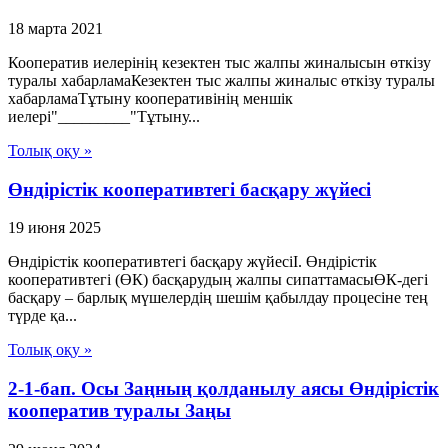
18 марта 2021
Кооператив иелерінің кезектен тыс жалпы жиналысын өткізу
туралы хабарламаКезектен тыс жалпы жиналыс өткізу туралы
хабарламаТұтыну кооперативінің меншік
иелері"_________"Тұтыну...
Толық оқу »
Өндірістік кооперативтегі басқару жүйесі
19 июня 2025
Өндірістік кооперативтегі басқару жүйесіI. Өндірістік
кооперативтегі (ӨК) басқарудың жалпы сипаттамасыӨК-дегі
басқару – барлық мүшелердің шешім қабылдау процесіне тең
түрде қа...
Толық оқу »
2-1-бап. Осы Заңның қолданылу аясы Өндiрiстiк
кооператив туралы Заңы