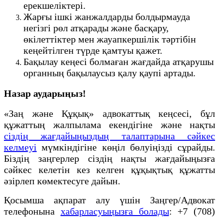
ерекшеліктері.
Жарғы ішкі жанжалдарды болдырмауда
негізгі рөл атқарады және басқару,
өкілеттіктер мен жауапкершілік тәртібін
кеңейтілген түрде қамтуы қажет.
Бақылау кеңесі болмаған жағдайда атқарушы
органның бақылаусыз қалу қаупі артады.
Назар аударыңыз!
«Заң және Құқық» адвокаттық кеңсесі, бұл
құжаттың жалпылама екендігіне және нақты
сіздің жағдайыңыздың талаптарына сәйкес
келмеуі
мүмкіндігіне көңіл бөлуіңізді сұрайды.
Біздің заңгерлер сіздің нақты жағдайыңызға
сәйкес келетін кез келген құқықтық құжатты
әзірлеп көмектесуге дайын.
Қосымша ақпарат алу үшін Заңгер/Адвокат
телефонына
хабарласуыңызға болады
: +7 (708)