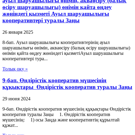
ауыл шаруашылығы өнімін, акваөсіру (балық
өсіру шаруашылығы) өнімін қайта өңдеу
жөніндегі қызметі Ауыл шаруашылығы
кооперативтері туралы Заңы
26 января 2025
8-бап. Ауыл шаруашылығы кооперативтерінің ауыл
шаруашылығы өнімін, акваөсіру (балық өсіру шаруашылығы)
өнімін қайта өңдеу жөніндегі қызметіАуыл шаруашылығы
кооперативтері тура...
Толық оқу »
9-бап. Өндiрiстiк кооператив мүшесiнiң
құқықтары Өндiрiстiк кооператив туралы Заңы
29 июня 2024
9-бап. Өндiрiстiк кооператив мүшесiнiң құқықтары Өндiрiстiк
кооператив туралы Заңы 1. Өндiрiстiк кооператив
мүшесiнiң: 1) осы Заңда және кооперативтiң құрылтай
құжат...