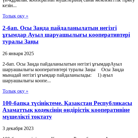
кезін...
Толық оқу »
2-бап. Осы Заңда пайдаланылатын негiзгi
ұғымдар Ауыл шаруашылығы кооперативтері
туралы Заңы
26 января 2025
2-бап. Осы Заңда пайдаланылатын негiзгi ұғымдарАуыл
шаруашылығы кооперативтері туралы Заңы Осы Заңда
мынадай негізгі ұғымдар пайдаланылады: 1) ауыл
шаруашылығы коопе...
Толық оқу »
100-бапқа түсініктеме. Қазақстан Республикасы
Азаматтық кодексінің өндірістік кооперативіне
мүшелікті тоқтату
3 декабря 2023