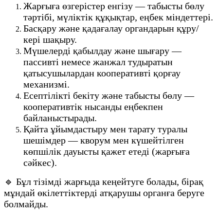
Жарғыға өзгерістер енгізу — табысты бөлу
тәртібі, мүліктік құқықтар, еңбек міндеттері.
Басқару және қадағалау органдарын құру/
кері шақыру.
Мүшелерді қабылдау және шығару —
пассивті немесе жанжал тудыратын
қатысушылардан кооперативті қорғау
механизмі.
Есептілікті бекіту және табысты бөлу —
кооперативтік нысанды еңбекпен
байланыстырады.
Қайта ұйымдастыру мен тарату туралы
шешімдер — кворум мен күшейтілген
көпшілік дауысты қажет етеді (жарғыға
сәйкес).
🔹 Бұл тізімді жарғыда кеңейтуге болады, бірақ
мұндай өкілеттіктерді атқарушы органға беруге
болмайды.