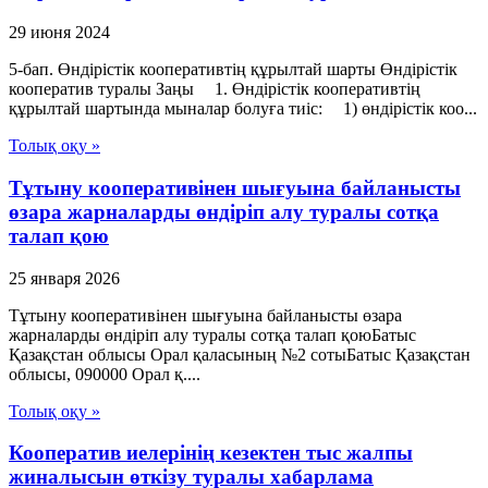
29 июня 2024
5-бап. Өндiрiстiк кооперативтiң құрылтай шарты Өндiрiстiк
кооператив туралы Заңы 1. Өндiрiстiк кооперативтiң
құрылтай шартында мыналар болуға тиіс: 1) өндiрiстiк коо...
Толық оқу »
Тұтыну кооперативінен шығуына байланысты
өзара жарналарды өндіріп алу туралы сотқа
талап қою
25 января 2026
Тұтыну кооперативінен шығуына байланысты өзара
жарналарды өндіріп алу туралы сотқа талап қоюБатыс
Қазақстан облысы Орал қаласының №2 сотыБатыс Қазақстан
облысы, 090000 Орал қ....
Толық оқу »
Кооператив иелерінің кезектен тыс жалпы
жиналысын өткізу туралы хабарлама