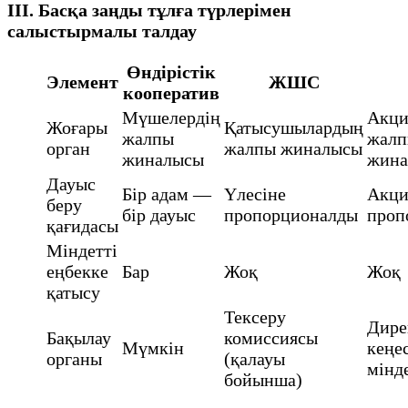
III. Басқа заңды тұлға түрлерімен
салыстырмалы талдау
Өндірістік
Элемент
ЖШС
кооператив
Мүшелердің
Акци
Жоғары
Қатысушылардың
жалпы
жал
орган
жалпы жиналысы
жиналысы
жина
Дауыс
Бір адам —
Үлесіне
Акци
беру
бір дауыс
пропорционалды
проп
қағидасы
Міндетті
еңбекке
Бар
Жоқ
Жоқ
қатысу
Тексеру
Дире
Бақылау
комиссиясы
Мүмкін
кеңе
органы
(қалауы
мінд
бойынша)