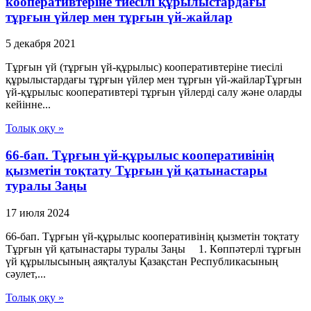
кооперативтеріне тиесілі құрылыстардағы
тұрғын үйлер мен тұрғын үй-жайлар
5 декабря 2021
Тұрғын үй (тұрғын үй-құрылыс) кооперативтеріне тиесілі
құрылыстардағы тұрғын үйлер мен тұрғын үй-жайларТұрғын
үй-құрылыс кооперативтері тұрғын үйлерді салу және оларды
кейінне...
Толық оқу »
66-бап. Тұрғын үй-құрылыс кооперативінің
қызметін тоқтату Тұрғын үй қатынастары
туралы Заңы
17 июля 2024
66-бап. Тұрғын үй-құрылыс кооперативінің қызметін тоқтату
Тұрғын үй қатынастары туралы Заңы 1. Көппәтерлі тұрғын
үй құрылысының аяқталуы Қазақстан Республикасының
сәулет,...
Толық оқу »