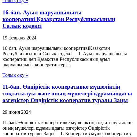
Толық оқу »
16-бап. Ауыл шаруашылығы
кооперативі Қазақстан Республикасының
Салық кодексі
19 февраля 2024
16-бап. Ауыл шаруашылығы кооперативіҚазақстан
Республикасының Салық кодексі 1. Ауыл шаруашылығы
кооперативі деп Қазақстан Республикасының ауыл
шаруашылығы кооперативтері...
Толық оқу »
11-бап. Өндiрiстiк кооперативке мүшелiктiң
тоқтатылуы және оның мүшелерi құрамындағы
өзгерiстер Өндiрiстiк кооператив туралы Заңы
29 июня 2024
11-бап. Өндiрiстiк кооперативке мүшелiктiң тоқтатылуы және
оның мүшелерi құрамындағы өзгерiстер Өндiрiстiк
кооператив туралы Заңы 1. Кооператив мүшесi кооператив