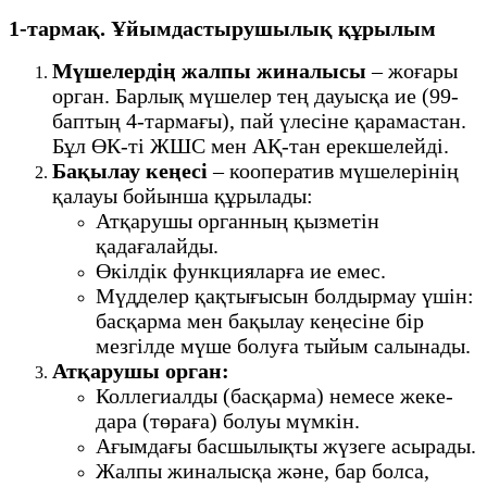
1-тармақ. Ұйымдастырушылық құрылым
Мүшелердің жалпы жиналысы
– жоғары
орган. Барлық мүшелер тең дауысқа ие (99-
баптың 4-тармағы), пай үлесіне қарамастан.
Бұл ӨК-ті ЖШС мен АҚ-тан ерекшелейді.
Бақылау кеңесі
– кооператив мүшелерінің
қалауы бойынша құрылады:
Атқарушы органның қызметін
қадағалайды.
Өкілдік функцияларға ие емес.
Мүдделер қақтығысын болдырмау үшін:
басқарма мен бақылау кеңесіне бір
мезгілде мүше болуға тыйым салынады.
Атқарушы орган:
Коллегиалды (басқарма) немесе жеке-
дара (төраға) болуы мүмкін.
Ағымдағы басшылықты жүзеге асырады.
Жалпы жиналысқа және, бар болса,