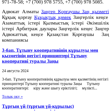
971-78-58; +7 (700) 978 5755, +7 (700) 978 5085.
Адвокат Алматы
Заңгер Қорғаушы Заң қызметі
Құқық қорғау
Құқықтық қөмек
Заңгерлік кеңсе
Азаматтық істері Қылмыстық істері Әкімшілік
істері Арбитраж даулары Заңгерлік кеңес Заңгер
Адвокаттық кеңсе Қазақстан Қорғаушы Заң
компаниясы
3-бап. Тұтыну кооперативiнiң құрылуы мен
қызметiнiң негiзгі принциптерi Тұтыну
кооперативі туралы Заңы
24 августа 2024
3-бап. Тұтыну кооперативiнiң құрылуы мен қызметiнiң негiзгі
принциптерi Тұтыну кооперативі туралы Заңы Тұтыну
кооперативтерi: кiру және шығу ерiктiлiгi; мүлiктi...
Толық оқу »
Тұрғын үй (тұрғын үй-құрылыс)