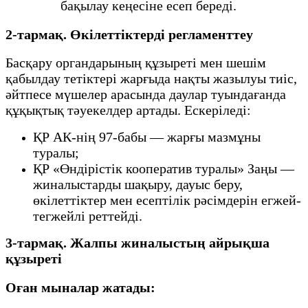
бақылау кеңесіне есеп береді.
2-тармақ. Өкілеттіктерді регламенттеу
Басқару органдарының құзыреті мен шешім
қабылдау тетіктері жарғыда нақты жазылуы тиіс,
әйтпесе мүшелер арасында даулар туындағанда
құқықтық тәуекелдер артады. Ескеріледі:
ҚР АК-нің 97-бабы — жарғы мазмұны
туралы;
ҚР «Өндірістік кооператив туралы» Заңы —
жиналыстарды шақыру, дауыс беру,
өкілеттіктер мен есептілік рәсімдерін егжей-
тегжейлі реттейді.
3-тармақ. Жалпы жиналыстың айрықша
құзыреті
Оған мыналар жатады: