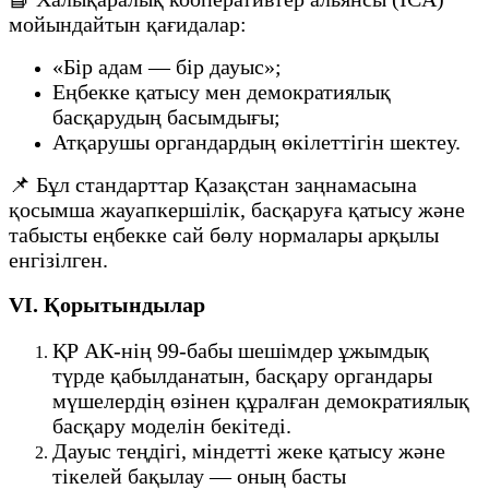
мойындайтын қағидалар:
«Бір адам — бір дауыс»;
Еңбекке қатысу мен демократиялық
басқарудың басымдығы;
Атқарушы органдардың өкілеттігін шектеу.
📌 Бұл стандарттар Қазақстан заңнамасына
қосымша жауапкершілік, басқаруға қатысу және
табысты еңбекке сай бөлу нормалары арқылы
енгізілген.
VI. Қорытындылар
ҚР АК-нің 99-бабы шешімдер ұжымдық
түрде қабылданатын, басқару органдары
мүшелердің өзінен құралған демократиялық
басқару моделін бекітеді.
Дауыс теңдігі, міндетті жеке қатысу және
тікелей бақылау — оның басты