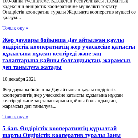
100-бапқа түсініктеме. Қазақстан Республикасы Азаматтық
кодексінің өндірістік кооперативіне мүшелікті тоқтату
Өндірістік кооператив туралы Жарлықта кооператив мүшесі өз
қалауы...
Толық оқу »
Жер даулары бойынша Дау айтылған қаулы
өндірістік кооперативтің жер учаскесіне қатысты
құқығына нұқсан келтіреді және заң
талаптарына қайшы болғандықтан, жарамсыз
деп танылуға жатады
10 декабря 2021
Жер даулары бойынша Дау айтылған қаулы өндірістік
кооперативтің жер учаскесіне қатысты құқығына нұқсан
келтіреді және заң талаптарына қайшы болғандықтан,
жарамсыз деп танылуға...
Толық оқу »
5-бап. Өндiрiстiк кооперативтiң құрылтай
шарты Өндiрiстiк кооператив туралы Заңы