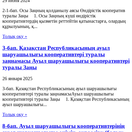
29 июня 2024
2-1-бап. Осы Заңның қолданылу аясы Өндiрiстiк кооператив
туралы Заңы 1. Осы Заңның күші өндірістік
кооперативтердің қызметін реттейтін қатынастарға, олардың
құрылуының, қ...
Толық оқу »
3-бап. Қазақстан Республикасының ауыл
шаруашылығы кооперативтері туралы
заңнамасы Ауыл шаруашылығы кооперативтері
туралы Заңы
26 января 2025
3-бап. Қазақстан Республикасының ауыл шаруашылығы
кооперативтері туралы заңнамасыАуыл шаруашылығы
кооперативтері туралы Заңы 1. Қазақстан Республикасының
ауыл шаруашылығы...
Толық оқу »
8-бап. Ауыл шаруашылығы кооперативтерінің