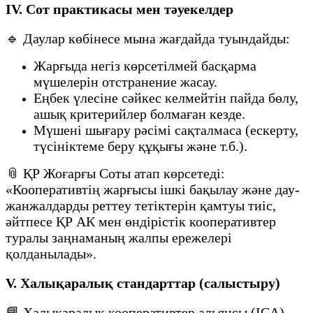
IV. Сот практикасы мен тәуекелдер
🔹 Даулар көбінесе мына жағдайда туындайды:
Жарғыда негіз көрсетілмей басқарма
мүшелерін отстранение жасау.
Еңбек үлесіне сәйкес келмейтін пайда бөлу,
ашық критерийлер болмаған кезде.
Мүшені шығару рәсімі сақталмаса (ескерту,
түсініктеме беру құқығы және т.б.).
📎 ҚР Жоғарғы Соты атап көрсетеді:
«Кооперативтің жарғысы ішкі бақылау және дау-
жанжалдарды реттеу тетіктерін қамтуы тиіс,
әйтпесе ҚР АК мен өндірістік кооперативтер
туралы заңнаманың жалпы ережелері
қолданылады».
V. Халықаралық стандарттар (салыстыру)
📘 Халықаралық кооперативтер альянсы (ICA)