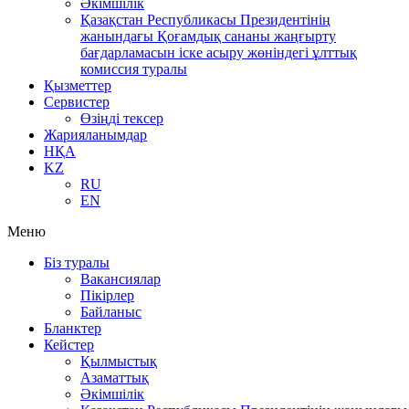
Әкімшілік
Қазақстан Республикасы Президентінің
жанындағы Қоғамдық сананы жаңғырту
бағдарламасын іске асыру жөніндегі ұлттық
комиссия туралы
Қызметтер
Сервистер
Өзіңді тексер
Жарияланымдар
НҚА
KZ
RU
EN
Меню
Біз туралы
Вакансиялар
Пікірлер
Байланыс
Бланктер
Кейстер
Қылмыстық
Азаматтық
Әкімшілік