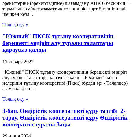
әрекеттеріне (әрекетсіздігіне) шағымдану АПК 6-бабының 1-
тармағына сәйкес азаматтық сот өндірісі тәртібімен істерді
шешкен кезд...
Толық оқу »
"Южный" ПКСК тұтыну кооперативінің
берешекті өндіріп алу туралы талаптары
қараусыз қалды
15 января 2022
"Южный" ПКСК тұтыну кооперативінің берешекті өндіріп
алу туралы талаптары қараусыз қалды"Южный" пәтер
иелерінің тұтыну кооперативі (Пккк) (бұдан әрі - Талапкер)
азаматқа өтіні...
Толық оқу »
3-бап. Өндiрiстiк кооперативтi құру тәртiбi 2-
тарау. Өндiрiстiк кооперативтi құру Өндiрiстiк
кооператив туралы Заңы
29 июня 2024