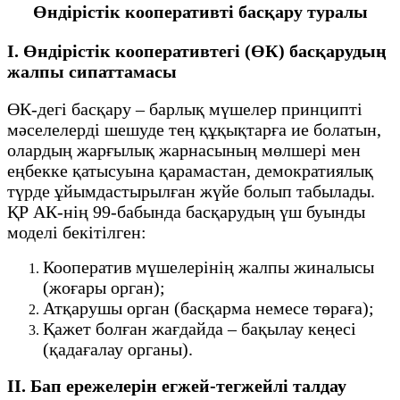
Өндірістік кооперативті басқару туралы
I. Өндірістік кооперативтегі (ӨК) басқарудың
жалпы сипаттамасы
ӨК-дегі басқару – барлық мүшелер принципті
мәселелерді шешуде тең құқықтарға ие болатын,
олардың жарғылық жарнасының мөлшері мен
еңбекке қатысуына қарамастан, демократиялық
түрде ұйымдастырылған жүйе болып табылады.
ҚР АК-нің 99-бабында басқарудың үш буынды
моделі бекітілген:
Кооператив мүшелерінің жалпы жиналысы
(жоғары орган);
Атқарушы орган (басқарма немесе төраға);
Қажет болған жағдайда – бақылау кеңесі
(қадағалау органы).
II. Бап ережелерін егжей-тегжейлі талдау