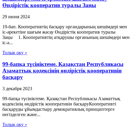
Өндiрiстiк кооператив туралы Заңы
29 июня 2024
19-бап. Кооперативтiң басқару органдарының шешiмдерi мен
iс-әрекетiне шағым жасау Өндiрiстiк кооператив туралы
Заңы 1. Кооперативтiң атқарушы органының шешiмдерi мен
iс-ә...
Толық оқу »
99-бапқа түсініктеме. Қазақстан Республикасы
Азаматтық кодексінің өндірістік кооперативін
басқару
3 декабря 2023
99-бапқа түсініктеме. Қазақстан Республикасы Азаматтық
кодексінің өндірістік кооперативін басқаруКооперативті
басқаруды ұйымдастыру демократиялық принциптерге
негізделген және...
Толық оқу »