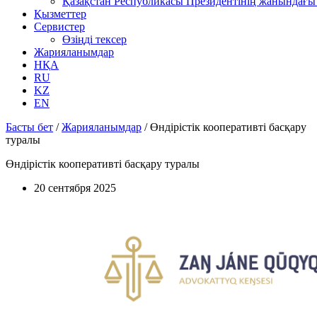
Қазақстан Республикасы Президентінің жанындағы 
Қызметтер
Сервистер
Өзіңді тексер
Жарияланымдар
НҚА
RU
KZ
EN
Басты бет
/
Жарияланымдар
/
Өндірістік кооперативті басқару
туралы
Өндірістік кооперативті басқару туралы
20 сентября 2025