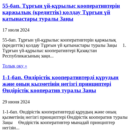
55-бап. Тұрғын үй-құрылыс кооперативтерін
қаржылық (кредиттік) қолдау Тұрғын үй
қатынастары туралы Заңы
17 июля 2024
55-бап. Тұрғын үй-құрылыс кооперативтерін қаржылық
(кредиттік) қолдау Тұрғын үй қатынастары туралы Заңы 1.
Тұрғын үй-құрылыс кооперативтері Қазақстан
Республикасының заңн...
Толық оқу »
1-1-бап. Өндiрiстiк кооперативтердi құрудың
және оның қызметiнiң негiзгi принциптерi
Өндiрiстiк кооператив туралы Заңы
29 июня 2024
1-1-бап. Өндiрiстiк кооперативтердi құрудың және оның
қызметiнiң негiзгi принциптерi Өндiрiстiк кооператив туралы
Заңы Өндiрiстiк кооперативтер мынадай принциптер
негiзiн...