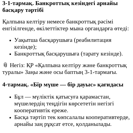
3-1-тармақ. Банкроттық кезіндегі арнайы
басқару тәртібі
Қалпына келтіру немесе банкроттық рәсімі
енгізілгенде, өкілеттіктер мына органдарға өтеді:
Уақытша басқарушыға (реабилитация
кезінде);
Банкроттық басқарушыға (тарату кезінде).
📎 Негіз: ҚР «Қалпына келтіру және банкроттық
туралы» Заңы және осы баптың 3-1-тармағы.
4-тармақ. «Бір мүше — бір дауыс» қағидасы
Бұл — мүліктік қатысуға қарамастан,
мүшелердің теңдігін көрсететін негізгі
кооперативтік ереже.
Басқа тәртіп тек көпсалалы кооперативтерде,
арнайы заң рұқсат етсе, қолданылады.