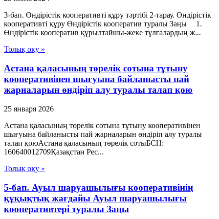
3-бап. Өндiрiстiк кооперативтi құру тәртiбi 2-тарау. Өндiрiстiк
кооперативтi құру Өндiрiстiк кооператив туралы Заңы 1.
Өндiрiстiк кооператив құрылтайшы-жеке тұлғалардың ж...
Толық оқу »
Астана қаласының төрелік сотына тұтыну
кооперативінен шығуына байланысты пай
жарналарын өндіріп алу туралы талап қою
25 января 2026
Астана қаласының төрелік сотына тұтыну кооперативінен
шығуына байланысты пай жарналарын өндіріп алу туралы
талап қоюАстана қаласының төрелік сотыБСН:
160640012709Қазақстан Рес...
Толық оқу »
5-бап. Ауыл шаруашылығы кооперативінің
құқықтық жағдайы Ауыл шаруашылығы
кооперативтері туралы Заңы