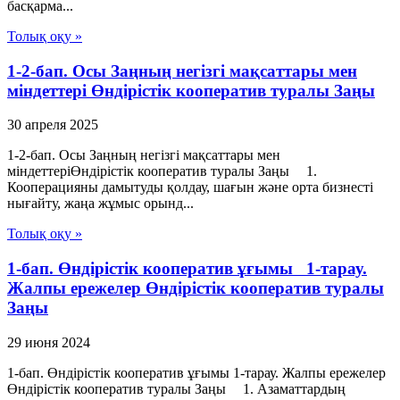
басқарма...
Толық оқу »
1-2-бап. Осы Заңның негізгі мақсаттары мен
міндеттері Өндiрiстiк кооператив туралы Заңы
30 апреля 2025
1-2-бап. Осы Заңның негізгі мақсаттары мен
міндеттеріӨндiрiстiк кооператив туралы Заңы 1.
Кооперацияны дамытуды қолдау, шағын және орта бизнесті
нығайту, жаңа жұмыс орынд...
Толық оқу »
1-бап. Өндiрiстiк кооператив ұғымы 1-тарау.
Жалпы ережелер Өндiрiстiк кооператив туралы
Заңы
29 июня 2024
1-бап. Өндiрiстiк кооператив ұғымы 1-тарау. Жалпы ережелер
Өндiрiстiк кооператив туралы Заңы 1. Азаматтардың