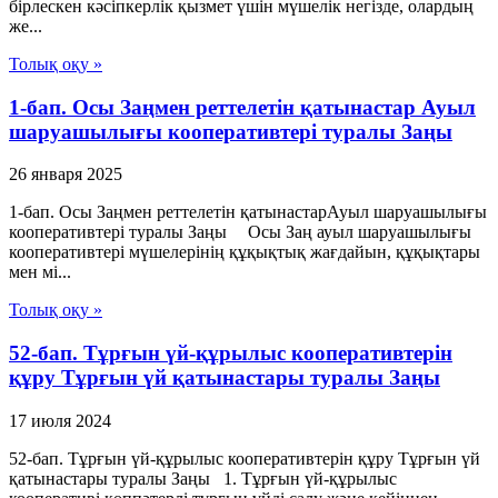
бiрлескен кәсiпкерлiк қызмет үшiн мүшелiк негiзде, олардың
же...
Толық оқу »
1-бап. Осы Заңмен реттелетін қатынастар Ауыл
шаруашылығы кооперативтері туралы Заңы
26 января 2025
1-бап. Осы Заңмен реттелетін қатынастарАуыл шаруашылығы
кооперативтері туралы Заңы Осы Заң ауыл шаруашылығы
кооперативтері мүшелерінің құқықтық жағдайын, құқықтары
мен мі...
Толық оқу »
52-бап. Тұрғын үй-құрылыс кооперативтерін
құру Тұрғын үй қатынастары туралы Заңы
17 июля 2024
52-бап. Тұрғын үй-құрылыс кооперативтерін құру Тұрғын үй
қатынастары туралы Заңы 1. Тұрғын үй-құрылыс