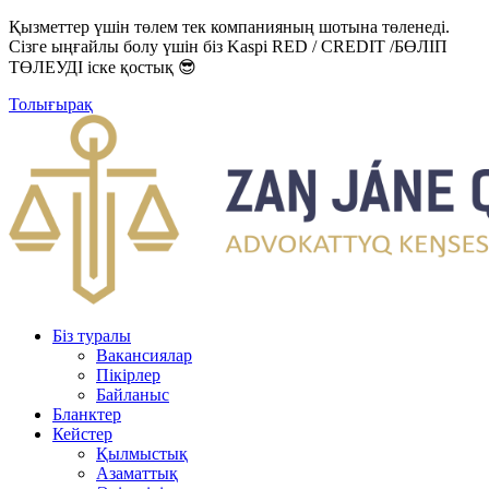
Қызметтер үшін төлем тек компанияның шотына төленеді.
Сізге ыңғайлы болу үшін біз Kaspi RED / CREDIT /БӨЛІП
ТӨЛЕУДІ іске қостық 😎
Толығырақ
Біз туралы
Вакансиялар
Пікірлер
Байланыс
Бланктер
Кейстер
Қылмыстық
Азаматтық