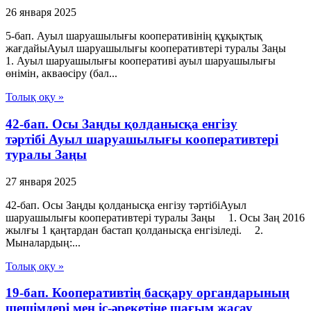
26 января 2025
5-бап. Ауыл шаруашылығы кооперативінің құқықтық
жағдайыАуыл шаруашылығы кооперативтері туралы Заңы
1. Ауыл шаруашылығы кооперативі ауыл шаруашылығы
өнімін, акваөсіру (бал...
Толық оқу »
42-бап. Осы Заңды қолданысқа енгізу
тәртібі Ауыл шаруашылығы кооперативтері
туралы Заңы
27 января 2025
42-бап. Осы Заңды қолданысқа енгізу тәртібіАуыл
шаруашылығы кооперативтері туралы Заңы 1. Осы Заң 2016
жылғы 1 қаңтардан бастап қолданысқа енгізіледі. 2.
Мыналардың:...
Толық оқу »
19-бап. Кооперативтiң басқару органдарының
шешiмдерi мен iс-әрекетiне шағым жасау