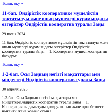
Толық оқу »
11-бап. Өндiрiстiк кооперативке мүшелiктiң
тоқтатылуы және оның мүшелерi құрамындағы
өзгерiстер Өндiрiстiк кооператив туралы Заңы
29 июня 2024
11-бап. Өндiрiстiк кооперативке мүшелiктiң тоқтатылуы және
оның мүшелерi құрамындағы өзгерiстер Өндiрiстiк
кооператив туралы Заңы 1. Кооператив мүшесi кооператив
басқарма...
Толық оқу »
1-2-бап. Осы Заңның негізгі мақсаттары мен
міндеттері Өндiрiстiк кооператив туралы Заңы
30 апреля 2025
1-2-бап. Осы Заңның негізгі мақсаттары мен
міндеттеріӨндiрiстiк кооператив туралы Заңы 1.
Кооперацияны дамытуды қолдау, шағын және орта бизнесті
нығайту, жаңа жұмыс орынд...