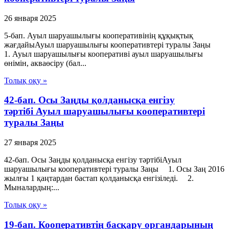
26 января 2025
5-бап. Ауыл шаруашылығы кооперативінің құқықтық
жағдайыАуыл шаруашылығы кооперативтері туралы Заңы
1. Ауыл шаруашылығы кооперативі ауыл шаруашылығы
өнімін, акваөсіру (бал...
Толық оқу »
42-бап. Осы Заңды қолданысқа енгізу
тәртібі Ауыл шаруашылығы кооперативтері
туралы Заңы
27 января 2025
42-бап. Осы Заңды қолданысқа енгізу тәртібіАуыл
шаруашылығы кооперативтері туралы Заңы 1. Осы Заң 2016
жылғы 1 қаңтардан бастап қолданысқа енгізіледі. 2.
Мыналардың:...
Толық оқу »
19-бап. Кооперативтiң басқару органдарының