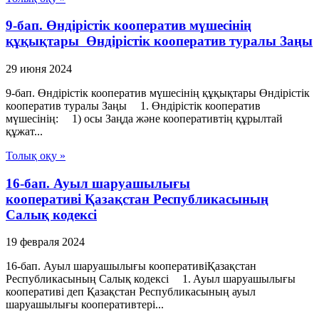
9-бап. Өндiрiстiк кооператив мүшесiнiң
құқықтары Өндiрiстiк кооператив туралы Заңы
29 июня 2024
9-бап. Өндiрiстiк кооператив мүшесiнiң құқықтары Өндiрiстiк
кооператив туралы Заңы 1. Өндiрiстiк кооператив
мүшесiнiң: 1) осы Заңда және кооперативтiң құрылтай
құжат...
Толық оқу »
16-бап. Ауыл шаруашылығы
кооперативі Қазақстан Республикасының
Салық кодексі
19 февраля 2024
16-бап. Ауыл шаруашылығы кооперативіҚазақстан
Республикасының Салық кодексі 1. Ауыл шаруашылығы
кооперативі деп Қазақстан Республикасының ауыл
шаруашылығы кооперативтері...