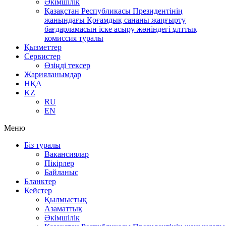
Әкімшілік
Қазақстан Республикасы Президентінің
жанындағы Қоғамдық сананы жаңғырту
бағдарламасын іске асыру жөніндегі ұлттық
комиссия туралы
Қызметтер
Сервистер
Өзіңді тексер
Жарияланымдар
НҚА
KZ
RU
EN
Меню
Біз туралы
Вакансиялар
Пікірлер
Байланыс
Бланктер
Кейстер
Қылмыстық
Азаматтық
Әкімшілік