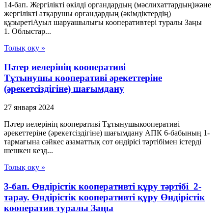
14-бап. Жергілікті өкілді органдардың (мәслихаттардың)және
жергілікті атқарушы органдардың (әкімдіктердің)
құзыретіАуыл шаруашылығы кооперативтері туралы Заңы
1. Облыстар...
Толық оқу »
Пәтер иелерінің кооперативі
Тұтынушы кооперативі әрекеттеріне
(әрекетсіздігіне) шағымдану
27 января 2024
Пәтер иелерінің кооперативі Тұтынушыкооперативі
әрекеттеріне (әрекетсіздігіне) шағымдану АПК 6-бабының 1-
тармағына сәйкес азаматтық сот өндірісі тәртібімен істерді
шешкен кезд...
Толық оқу »
3-бап. Өндiрiстiк кооперативтi құру тәртiбi 2-
тарау. Өндiрiстiк кооперативтi құру Өндiрiстiк
кооператив туралы Заңы