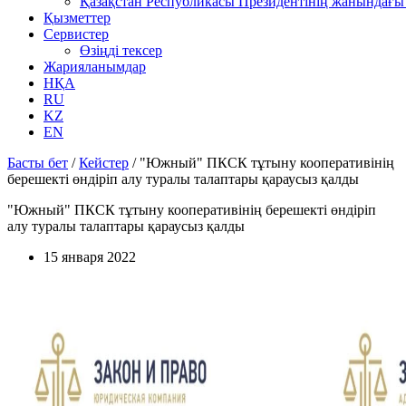
Қазақстан Республикасы Президентінің жанындағы 
Қызметтер
Сервистер
Өзіңді тексер
Жарияланымдар
НҚА
RU
KZ
EN
Басты бет
/
Кейстер
/
"Южный" ПКСК тұтыну кооперативінің
берешекті өндіріп алу туралы талаптары қараусыз қалды
"Южный" ПКСК тұтыну кооперативінің берешекті өндіріп
алу туралы талаптары қараусыз қалды
15 января 2022