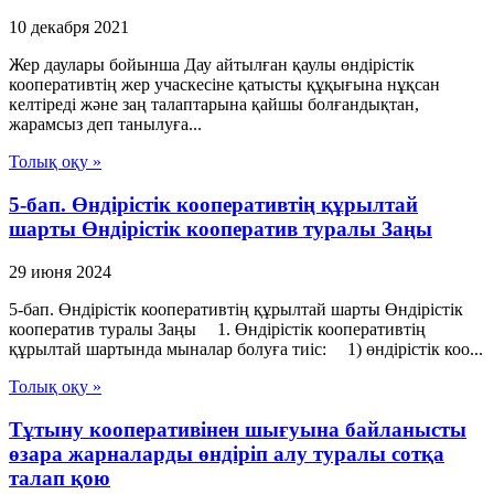
10 декабря 2021
Жер даулары бойынша Дау айтылған қаулы өндірістік
кооперативтің жер учаскесіне қатысты құқығына нұқсан
келтіреді және заң талаптарына қайшы болғандықтан,
жарамсыз деп танылуға...
Толық оқу »
5-бап. Өндiрiстiк кооперативтiң құрылтай
шарты Өндiрiстiк кооператив туралы Заңы
29 июня 2024
5-бап. Өндiрiстiк кооперативтiң құрылтай шарты Өндiрiстiк
кооператив туралы Заңы 1. Өндiрiстiк кооперативтiң
құрылтай шартында мыналар болуға тиіс: 1) өндiрiстiк коо...
Толық оқу »
Тұтыну кооперативінен шығуына байланысты
өзара жарналарды өндіріп алу туралы сотқа
талап қою