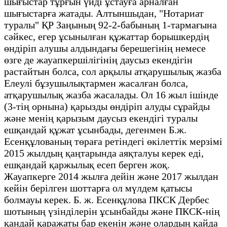
шығыстар тұрғын үйді ұстауға арналған
шығыстарға жатады. Алтыншыдан, "Нотариат
туралы" ҚР Заңының 92-2-бабының 1-тармағына
сәйкес, егер ұсынылған құжаттар борышкердің
өндіріп алушы алдындағы берешегінің немесе
өзге де жауапкершілігінің даусыз екендігін
растайтын болса, сол арқылы атқарушылық жазба
Елеулі бұзушылықтармен жасалған болса,
атқарушылық жазба жасалады. Ол 16 жыл ішінде
(3-тің орнына) қарызды өндіріп алуды сұрайды
және менің қарызым даусыз екендігі туралы
ешқандай құжат ұсынбады, дегенмен Б.ж.
Есенқұлованың төраға ретіндегі өкілеттік мерзімі
2015 жылдың қаңтарында аяқталуы керек еді,
ешқандай қаржылық есеп берген жоқ.
Жауапкерге 2014 жылға дейін және 2017 жылдан
кейін берілген шоттарға ол мүлдем қатысы
болмауы керек. Б. ж. Есенқұлова ПКСК Дербес
шотының үзінділерін ұсынбайды және ПКСК-нің
қандай қаражаты бар екенін және олардың қайда