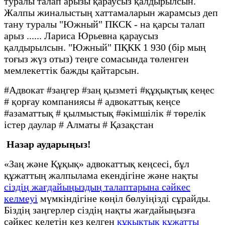
туралы талап арызы қараусыз қалдырылсын.
Жалпы жиналыстың хаттамаларын жарамсыз деп
тану туралы "Южный" ПКСК - на қарсы талап
арыз ...... Лариса Юрьевна қараусыз
қалдырылсын. "Южный" ПҚКК 1 930 (бір мың
тоғыз жүз отыз) теңге сомасында төленген
мемлекеттік бажды қайтарсын.
#Адвокат #заңгер #заң қызметі #құқықтық кеңес
# қорғау компаниясы # адвокаттық кеңсе
#азаматтық # қылмыстық #әкімшілік # төрелік
істер даулар # Алматы # Қазақстан
Назар аударыңыз!
«Заң және Құқық» адвокаттық кеңсесі, бұл
құжаттың жалпылама екендігіне және нақты
сіздің жағдайыңыздың талаптарына сәйкес
келмеуі
мүмкіндігіне көңіл бөлуіңізді сұрайды.
Біздің заңгерлер сіздің нақты жағдайыңызға
сәйкес келетін кез келген
құқықтық құжатты