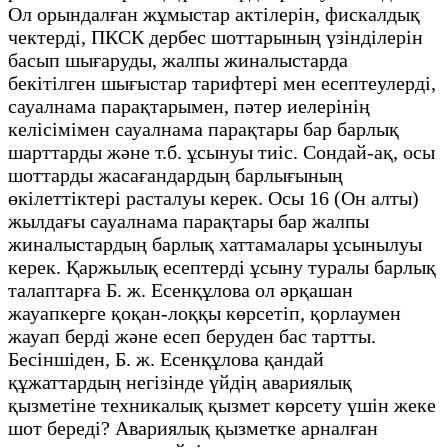
Ол орындалған жұмыстар актілерін, фискалдық
чектерді, ПКСК дербес шоттарының үзінділерін
басып шығаруды, жалпы жиналыстарда
бекітілген шығыстар тарифтері мен есептеулерді,
сауалнама парақтарымен, пәтер иелерінің
келісімімен сауалнама парақтары бар барлық
шарттарды және т.б. ұсынуы тиіс. Сондай-ақ, осы
шоттарды жасағандардың барлығының
өкілеттіктері расталуы керек. Осы 16 (Он алты)
жылдағы сауалнама парақтары бар жалпы
жиналыстардың барлық хаттамалары ұсынылуы
керек. Қаржылық есептерді ұсыну туралы барлық
талаптарға Б. ж. Есенқұлова ол әрқашан
жауапкерге қоқан-лоққы көрсетіп, қорлаумен
жауап берді және есеп беруден бас тартты.
Бесіншіден, Б. ж. Есенқұлова қандай
құжаттардың негізінде үйдің авариялық
қызметіне техникалық қызмет көрсету үшін жеке
шот береді? Авариялық қызметке арналған