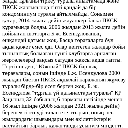
Заңды тұлғаны тіркеу туралы анықтамада және
ПКСК жарғысында тіпті қандай да бір
кондоминиум туралы айтылмайды. Сонымен
қатар, 2014 жылға дейін жауапкер басқа ПКСК
құрамында болды. 2006 жылдан 2013 жылға дейін
қойылған шоттарға Б.ж. Есенқұлованың
ешқандай қатысы жоқ. Басқа төрағаларға бұл
ақша қажет емес еді. Олар көптеген жылдар бойы
тыныштық болмаған түнгі клубтарға арналған
жертөлелерді заңсыз сатудан жақсы ақша тапты.
Төртіншіден, "Южный" ПКСК барлық
төрағалары, соның ішінде Б.ж. Есенқұлова 2000
жылдан бастап ПКСК ақшалай қаражатын жұмсау
туралы бірде-бір есеп берген жоқ. Б. ж.
Есенқұлова "тұрғын үй қатынастары туралы" ҚР
Заңының 32-бабының 6-тармағы негізінде менен
16 жыл ішінде (2006 жылдан 2021 жылға дейін)
берешекті өтеуді талап ете отырып, оның осы
жылдардағы шығындары мен өкілеттіктерін
растайтын барлық құжаттарды ұсынуға міндетті.