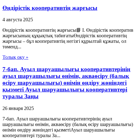
Өндірістік кооперативтің жарғысы
4 августа 2025
Өндірістік кооперативтің жарғысы📘 I. Өндірістік кооператив
жарғысының құқықтық табиғатыӨндірістік кооперативтің
жарғысы – бұл кооперативтің негізгі құрылтай құжаты, ол
төменд...
Толық оқу »
7-бап. Ауыл шаруашылығы кооперативтерінің
ауыл шаруашылығы өнімін, акваөсіру (балық
өсіру шаруашылығы) өнімін өндіру жөніндегі
қызметі Ауыл шаруашылығы кооперативтері
туралы Заңы
26 января 2025
7-бап. Ауыл шаруашылығы кооперативтерінің ауыл
шаруашылығы өнімін, акваөсіру (балық өсіру шаруашылығы)
өнімін өндіру жөніндегі қызметіАуыл шаруашылығы
кооперативтері туралы За...