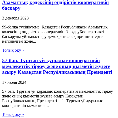
Азаматтық кодексінің өндірістік кооперативін
басқару
3 декабря 2023
99-бапқа түсініктеме. Қазақстан Республикасы Азаматтық
кодексінің өндірістік кооперативін басқаруКооперативті
басқаруды ұйымдастыру демократиялық принциптерге
негізделген және...
Толық оқу »
57-бап. Тұрғын үй-құрылыс кооперативін
мемлекеттік тіркеу және оның қызметін жүзеге
асыру Қазақстан Республикасының Президенті
17 июля 2024
57-бап. Тұрғын үй-құрылыс кооперативін мемлекеттік тіркеу
және оның қызметін жүзеге асыру Қазақстан
Республикасының Президенті 1. Тұрғын үй-құрылыс
кооперативін мемлекетт...
Толық оқу »