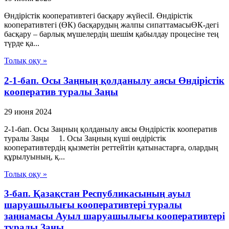
Өндірістік кооперативтегі басқару жүйесіI. Өндірістік
кооперативтегі (ӨК) басқарудың жалпы сипаттамасыӨК-дегі
басқару – барлық мүшелердің шешім қабылдау процесіне тең
түрде қа...
Толық оқу »
2-1-бап. Осы Заңның қолданылу аясы Өндiрiстiк
кооператив туралы Заңы
29 июня 2024
2-1-бап. Осы Заңның қолданылу аясы Өндiрiстiк кооператив
туралы Заңы 1. Осы Заңның күші өндірістік
кооперативтердің қызметін реттейтін қатынастарға, олардың
құрылуының, қ...
Толық оқу »
3-бап. Қазақстан Республикасының ауыл
шаруашылығы кооперативтері туралы
заңнамасы Ауыл шаруашылығы кооперативтері
туралы Заңы