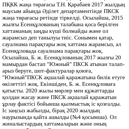
ПҚКК жаңа төрағасы Т.Н. Қарабаев 2017 жылдың
маусым айында Әділет департаментінде ПКСК
жаңа төрағасы ретінде тіркелді. Осылайша, 2015
жылғы Есенқұлованың талабына қоса берілген
хаттаманың заңды күші болмайды және ол
жарамсыз деп танылуы тиіс. Сонымен қатар,
сауалнама парақтары жоқ хаттама жарамсыз, ал
Есенқұловада сауалнама парақтары жоқ.
Осылайша, Б. ж. Есенқұлованың 2017 жылғы 20
мамырдан бастап "Южный" ПКСК атынан талап-
арыз беруге, шот-фактуралар қоюға,
"Южный"ПКСК ақшалай қаражатына билік етуге
өкілеттігі жоқ. Екіншіден, Б. ж. Есенқұловаға
қатысты. 2020 жылы мөрлер мен құжаттарды
қолдан жасау және ПКСК ақшалай қаражатын
ұрлау фактісі бойынша қылмыстық іс қозғалды.
Іс заңсыз жабылды, бірақ 2020 жылдың
наурызында қайта ашылды (№4 қосымша). Ол
жиналыстардың хаттамаларын және оның