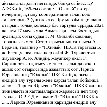
айтылғандардың негізінде, бапқа сәйкес. ҚР
АІЖК-нің 166-сы соттан: "Южный" пәтер
иелерінің тұтыну кооперативіне талап қою
талаптарын 3 (үш) жыл ескіру мерзімін қолдана
отырып, толық көлемде бас тартуды сұрады. 2021
жылғы 17 маусымда Алматы қаласы Бостандық
аудандық соты судья Г. М. Онланбекованың
төрағалығымен, Сот отырысының хатшысы А.
Бержан, талапкер - "Южный" ПКСК төрағасы Б.
ж. Есенқұлова, талапкер өкілі Ж. Туркаевтың,
жауапкер А. ю. Алидің, жауапкер өкілі Г.
Саржановтың қатысуымен сот залында өткен
ашық сот отырысында азаматтық сот Лариса
Юрьевнаның "Южный" ПКСК-нің қарызды
өндіріп алу туралы және қарсы талап бойынша
дело.... Лариса Юрьевна "Южный" ПККК жалпы
жиналыстың хаттамаларын жарамсыз деп тану
туралы, О Р Е Д е л және Л: "Южный" ПККК к
...... Лариса Юрьевнаның қарызды өндіріп алу