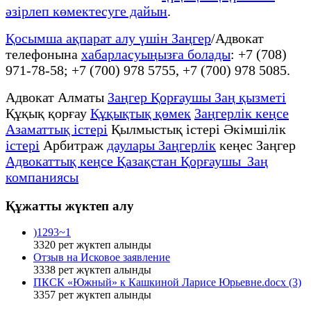
әзірлеп көмектесуге дайын
.
Қосымша ақпарат алу үшін Заңгер
/Адвокат
телефонына
хабарласуыңызға болады
: +7 (708)
971-78-58; +7 (700) 978 5755, +7 (700) 978 5085.
Адвокат Алматы
Заңгер Қорғаушы Заң қызметі
Құқық қорғау
Құқықтық қөмек
Заңгерлік кеңсе
Азаматтық істері
Қылмыстық істері Әкімшілік
істері
Арбитраж
даулары Заңгерлік
кеңес Заңгер
Адвокаттық кеңсе Қазақстан Қорғаушы Заң
компаниясы
Құжатты жүктеп алу
)1293~1
3320
рет жүктеп алынды
Отзыв на Исковое заявление
3338
рет жүктеп алынды
ПКСК «Южный» к Кашкиной Ларисе Юрьевне.docx (3)
3357
рет жүктеп алынды