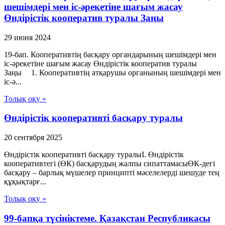
шешiмдерi мен iс-әрекетiне шағым жасау
Өндiрiстiк кооператив туралы Заңы
29 июня 2024
19-бап. Кооперативтiң басқару органдарының шешiмдерi мен
iс-әрекетiне шағым жасау Өндiрiстiк кооператив туралы
Заңы 1. Кооперативтiң атқарушы органының шешiмдерi мен
iс-ә...
Толық оқу »
Өндірістік кооперативті басқару туралы
20 сентября 2025
Өндірістік кооперативті басқару туралыI. Өндірістік
кооперативтегі (ӨК) басқарудың жалпы сипаттамасыӨК-дегі
басқару – барлық мүшелер принципті мәселелерді шешуде тең
құқықтарғ...
Толық оқу »
99-бапқа түсініктеме. Қазақстан Республикасы