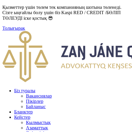
Қызметтер үшін төлем тек компанияның шотына төленеді.
Сізге ыңғайлы болу үшін біз Kaspi RED / CREDIT /БӨЛІП
ТӨЛЕУДІ іске қостық 😎
Толығырақ
Біз туралы
Вакансиялар
Пікірлер
Байланыс
Бланктер
Кейстер
Қылмыстық
Азаматтық