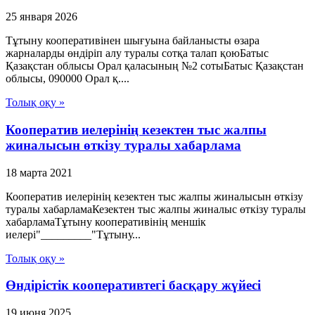
25 января 2026
Тұтыну кооперативінен шығуына байланысты өзара
жарналарды өндіріп алу туралы сотқа талап қоюБатыс
Қазақстан облысы Орал қаласының №2 сотыБатыс Қазақстан
облысы, 090000 Орал қ....
Толық оқу »
Кооператив иелерінің кезектен тыс жалпы
жиналысын өткізу туралы хабарлама
18 марта 2021
Кооператив иелерінің кезектен тыс жалпы жиналысын өткізу
туралы хабарламаКезектен тыс жалпы жиналыс өткізу туралы
хабарламаТұтыну кооперативінің меншік
иелері"_________"Тұтыну...
Толық оқу »
Өндірістік кооперативтегі басқару жүйесі
19 июня 2025