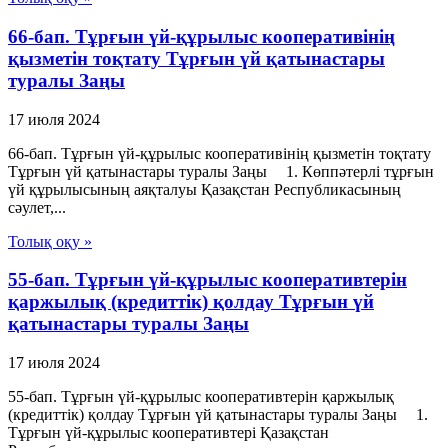
66-бап. Тұрғын үй-құрылыс кооперативінің
қызметін тоқтату Тұрғын үй қатынастары
туралы Заңы
17 июля 2024
66-бап. Тұрғын үй-құрылыс кооперативінің қызметін тоқтату
Тұрғын үй қатынастары туралы Заңы 1. Көппәтерлі тұрғын
үй құрылысының аяқталуы Қазақстан Республикасының
сәулет,...
Толық оқу »
55-бап. Тұрғын үй-құрылыс кооперативтерін
қаржылық (кредиттік) қолдау Тұрғын үй
қатынастары туралы Заңы
17 июля 2024
55-бап. Тұрғын үй-құрылыс кооперативтерін қаржылық
(кредиттік) қолдау Тұрғын үй қатынастары туралы Заңы 1.
Тұрғын үй-құрылыс кооперативтері Қазақстан