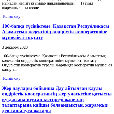
мынадай негізгі ұғымдар пайдаланылады: 1) ауыл
шаруашылығы коопе...
Толық оқу »
100-бапқа түсініктеме. Қазақстан Республикасы
Азаматтық кодексінің өндірістік кооперативіне
мүшелікті тоқтату
3 декабря 2023
100-бапқа түсініктеме. Қазақстан Республикасы Азаматтық
кодексінің өндірістік кооперативіне мүшелікті тоқтату
Өндірістік кооператив туралы Жарлықта кооператив мүшесі өз
қалауы...
Толық оқу »
Жер даулары бойынша Дау айтылған қаулы
өндірістік кооперативтің жер учаскесіне қатысты
құқығына нұқсан келтіреді және заң
талаптарына қайшы болғандықтан, жарамсыз
деп танылуға жатады