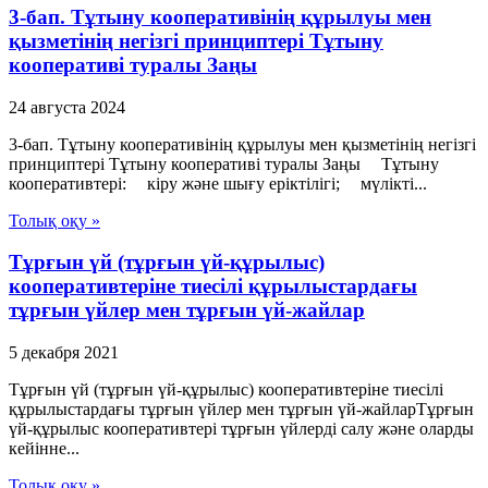
3-бап. Тұтыну кооперативiнiң құрылуы мен
қызметiнiң негiзгі принциптерi Тұтыну
кооперативі туралы Заңы
24 августа 2024
3-бап. Тұтыну кооперативiнiң құрылуы мен қызметiнiң негiзгі
принциптерi Тұтыну кооперативі туралы Заңы Тұтыну
кооперативтерi: кiру және шығу ерiктiлiгi; мүлiктi...
Толық оқу »
Тұрғын үй (тұрғын үй-құрылыс)
кооперативтеріне тиесілі құрылыстардағы
тұрғын үйлер мен тұрғын үй-жайлар
5 декабря 2021
Тұрғын үй (тұрғын үй-құрылыс) кооперативтеріне тиесілі
құрылыстардағы тұрғын үйлер мен тұрғын үй-жайларТұрғын
үй-құрылыс кооперативтері тұрғын үйлерді салу және оларды
кейінне...
Толық оқу »