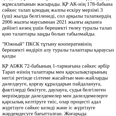
жұмсалатынын жасырады. ҚР АК-нің 178-бабына
сәйкес талап қоюдың жалпы ескіру мерзімі 3
(үш) жылда белгіленеді, сол арқылы талапкердің
2006 жылғы маусымнан 2021 жылғы ақпанға
дейінгі кезең үшін берешекті төлеу туралы талап
қою талаптары заңды болып табылмайды.
"Южный" ПКСК тұтыну кооперативінің
берешекті өндіріп алу туралы талаптары қараусыз
қалды
ҚР АІЖК 72-бабының 1-тармағына сәйкес әрбір
Тарап өзінің талаптары мен қарсылықтарының
негізі ретінде сілтеме жасайтын мән-жайларды
дәлелдеуге, қорғау құралдарын пайдалануға,
фактілерді бекітуге, даулауға, судья белгілеген
мерзімдерде дәлелдемелер мен дәлелдемелерге
қарсылық келтіруге тиіс, олар процесті адал
жүргізуге сәйкес келеді және іс жүргізуге
жәрдемдесуге бағытталған. Жоғарыда