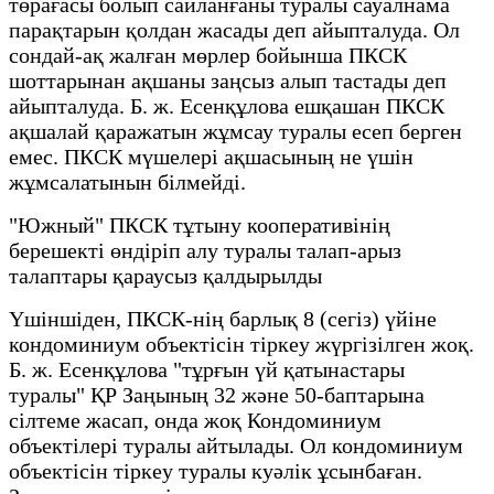
төрағасы болып сайланғаны туралы сауалнама
парақтарын қолдан жасады деп айыпталуда. Ол
сондай-ақ жалған мөрлер бойынша ПКСК
шоттарынан ақшаны заңсыз алып тастады деп
айыпталуда. Б. ж. Есенқұлова ешқашан ПКСК
ақшалай қаражатын жұмсау туралы есеп берген
емес. ПКСК мүшелері ақшасының не үшін
жұмсалатынын білмейді.
"Южный" ПКСК тұтыну кооперативінің
берешекті өндіріп алу туралы талап-арыз
талаптары қараусыз қалдырылды
Үшіншіден, ПКСК-нің барлық 8 (сегіз) үйіне
кондоминиум объектісін тіркеу жүргізілген жоқ.
Б. ж. Есенқұлова "тұрғын үй қатынастары
туралы" ҚР Заңының 32 және 50-баптарына
сілтеме жасап, онда жоқ Кондоминиум
объектілері туралы айтылады. Ол кондоминиум
объектісін тіркеу туралы куәлік ұсынбаған.