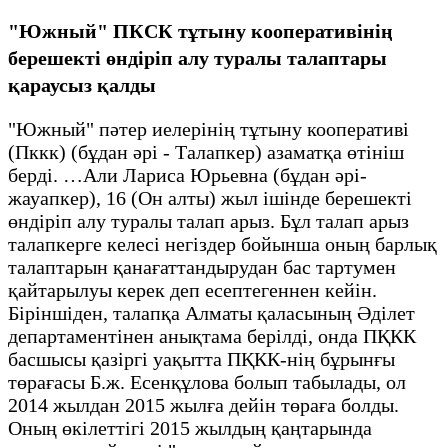
"Южный" ПКСК тұтыну кооперативінің
берешекті өндіріп алу туралы талаптары
қараусыз қалды
"Южный" пәтер иелерінің тұтыну кооперативі
(Пккк) (бұдан әрі - Талапкер) азаматқа өтініш
берді. …Али Лариса Юрьевна (бұдан әрі-
жауапкер), 16 (Он алты) жыл ішінде берешекті
өндіріп алу туралы талап арыз. Бұл талап арыз
талапкерге келесі негіздер бойынша оның барлық
талаптарын қанағаттандырудан бас тартумен
қайтарылуы керек деп есептегеннен кейін.
Біріншіден, талапқа Алматы қаласының Әділет
департаментінен анықтама берілді, онда ПҚКК
басшысы қазіргі уақытта ПҚКК-нің бұрынғы
төрағасы Б.ж. Есенқұлова болып табылады, ол
2014 жылдан 2015 жылға дейін төраға болды.
Оның өкілеттігі 2015 жылдың қаңтарында