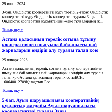
29 июня 2024
3-бап. Өндiрiстiк кооперативтi құру тәртiбi 2-тарау. Өндiрiстiк
кооперативтi құру Өндiрiстiк кооператив туралы Заңы 1.
Өндiрiстiк кооператив құрылтайшы-жеке тұлғалардың ж...
Толық оқу »
Астана қаласының төрелік сотына тұтыну
кооперативінен шығуына байланысты пай
жарналарын өндіріп алу туралы талап қою
25 января 2026
Астана қаласының төрелік сотына тұтыну кооперативінен
шығуына байланысты пай жарналарын өндіріп алу туралы
талап қоюАстана қаласының төрелік сотыБСН:
160640012709Қазақстан Рес...
Толық оқу »
5-бап. Ауыл шаруашылығы кооперативінің
құқықтық жағдайы Ауыл шаруашылығы
кооперативтері туралы Заңы