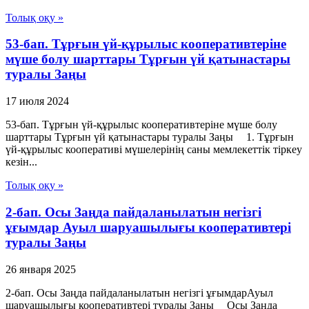
Толық оқу »
53-бап. Тұрғын үй-құрылыс кооперативтеріне
мүше болу шарттары Тұрғын үй қатынастары
туралы Заңы
17 июля 2024
53-бап. Тұрғын үй-құрылыс кооперативтеріне мүше болу
шарттары Тұрғын үй қатынастары туралы Заңы 1. Тұрғын
үй-құрылыс кооперативі мүшелерінің саны мемлекеттік тіркеу
кезін...
Толық оқу »
2-бап. Осы Заңда пайдаланылатын негiзгi
ұғымдар Ауыл шаруашылығы кооперативтері
туралы Заңы
26 января 2025
2-бап. Осы Заңда пайдаланылатын негiзгi ұғымдарАуыл
шаруашылығы кооперативтері туралы Заңы Осы Заңда