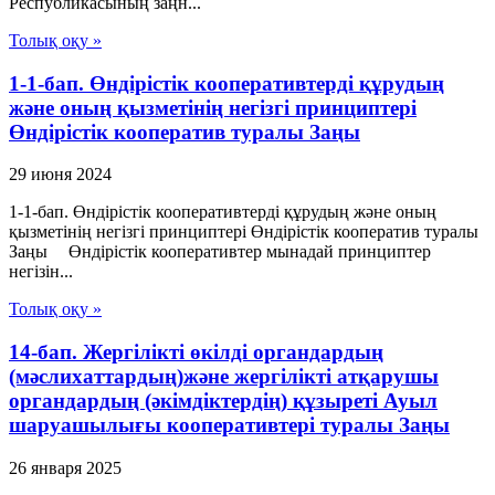
Республикасының заңн...
Толық оқу »
1-1-бап. Өндiрiстiк кооперативтердi құрудың
және оның қызметiнiң негiзгi принциптерi
Өндiрiстiк кооператив туралы Заңы
29 июня 2024
1-1-бап. Өндiрiстiк кооперативтердi құрудың және оның
қызметiнiң негiзгi принциптерi Өндiрiстiк кооператив туралы
Заңы Өндiрiстiк кооперативтер мынадай принциптер
негiзiн...
Толық оқу »
14-бап. Жергілікті өкілді органдардың
(мәслихаттардың)және жергілікті атқарушы
органдардың (әкімдіктердің) құзыреті Ауыл
шаруашылығы кооперативтері туралы Заңы
26 января 2025