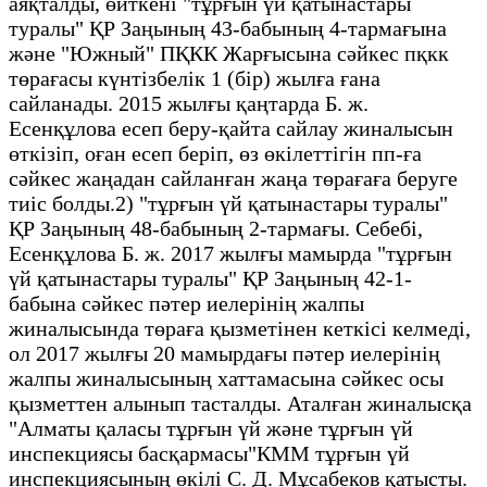
аяқталды, өйткені "тұрғын үй қатынастары
туралы" ҚР Заңының 43-бабының 4-тармағына
және "Южный" ПҚКК Жарғысына сәйкес пқкк
төрағасы күнтізбелік 1 (бір) жылға ғана
сайланады. 2015 жылғы қаңтарда Б. ж.
Есенқұлова есеп беру-қайта сайлау жиналысын
өткізіп, оған есеп беріп, өз өкілеттігін пп-ға
сәйкес жаңадан сайланған жаңа төрағаға беруге
тиіс болды.2) "тұрғын үй қатынастары туралы"
ҚР Заңының 48-бабының 2-тармағы. Себебі,
Есенқұлова Б. ж. 2017 жылғы мамырда "тұрғын
үй қатынастары туралы" ҚР Заңының 42-1-
бабына сәйкес пәтер иелерінің жалпы
жиналысында төраға қызметінен кеткісі келмеді,
ол 2017 жылғы 20 мамырдағы пәтер иелерінің
жалпы жиналысының хаттамасына сәйкес осы
қызметтен алынып тасталды. Аталған жиналысқа
"Алматы қаласы тұрғын үй және тұрғын үй
инспекциясы басқармасы"КММ тұрғын үй
инспекциясының өкілі С. Д. Мұсабеков қатысты.