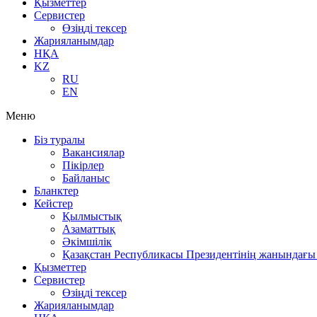
Қызметтер
Сервистер
Өзіңді тексер
Жарияланымдар
НҚА
KZ
RU
EN
Меню
Біз туралы
Вакансиялар
Пікірлер
Байланыс
Бланктер
Кейстер
Қылмыстық
Азаматтық
Әкімшілік
Қазақстан Республикасы Президентінің жанындағы 
Қызметтер
Сервистер
Өзіңді тексер
Жарияланымдар