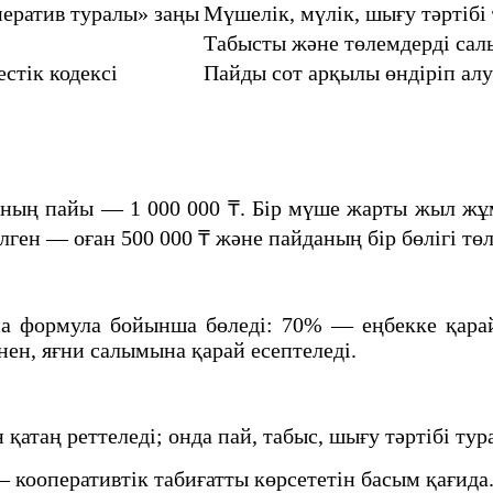
ператив туралы» заңы
Мүшелік, мүлік, шығу тәртібі
Табысты және төлемдерді салы
стік кодексі
Пайды сот арқылы өндіріп алу
ның пайы — 1 000 000 ₸. Бір мүше жарты жыл жұ
ен — оған 500 000 ₸ және пайданың бір бөлігі төл
а формула бойынша бөледі: 70% — еңбекке қара
ен, яғни салымына қарай есептеледі.
қатаң реттеледі; онда пай, табыс, шығу тәртібі тур
 кооперативтік табиғатты көрсететін басым қағида