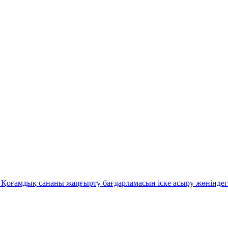
Қоғамдық сананы жаңғырту бағдарламасын іске асыру жөніндег