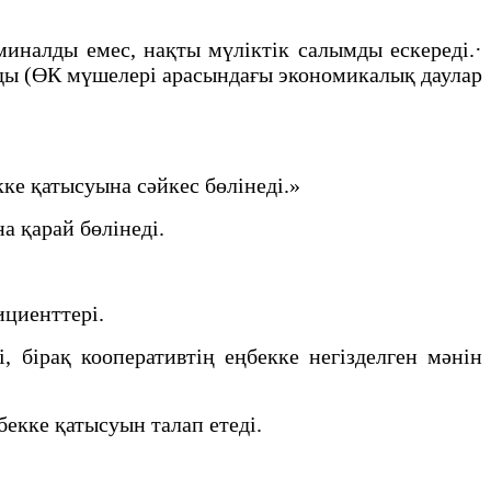
миналды емес, нақты мүліктік салымды ескереді.·
йды (ӨК мүшелері арасындағы экономикалық даулар
ке қатысуына сәйкес бөлінеді.»
а қарай бөлінеді.
ициенттері.
 бірақ кооперативтің еңбекке негізделген мәнін
екке қатысуын талап етеді.