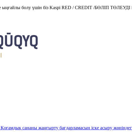
е ыңғайлы болу үшін біз Kaspi RED / CREDIT /БӨЛІП ТӨЛЕУДІ і
Қоғамдық сананы жаңғырту бағдарламасын іске асыру жөніндег