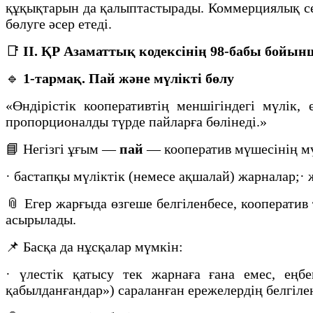
құқықтарын да қалыптастырады. Коммерциялық се
бөлуге әсер етеді.
📑
II. ҚР Азаматтық кодексінің 98-бабы бойын
🔹
1-тармақ. Пай және мүлікті бөлу
«Өндірістік кооперативтің меншігіндегі мүлік
пропорционалды түрде пайларға бөлінеді.»
📘 Негізгі ұғым —
пай
— кооператив мүшесінің мү
· бастапқы мүліктік (немесе ақшалай) жарналар;
📎 Егер жарғыда өзгеше белгіленбесе, кооперати
асырылады.
📌 Басқа да нұсқалар мүмкін:
· үлестік қатысу тек жарнаға ғана емес, еңб
қабылданғандар») сараланған ережелердің белгілен