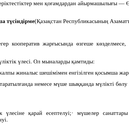
ріктестіктер мен қоғамдардан айырмашылығы — Ө
ша түсіндірме
(Қазақстан Республикасының Азаматт
, егер кооператив жарғысында өзгеше көзделмес
ліктік үлесі. Ол мыналарды қамтиды:
· жалпы жиналыс шешімімен енгізілген қосымша жар
в таратылғанда немесе мүше шыққанда мүлікті бөл
ек үлесіне қарай есептелуі;· мүшелер санатта
уі.