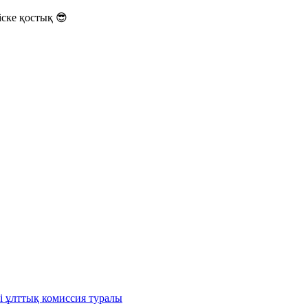
ске қостық 😎
і ұлттық комиссия туралы