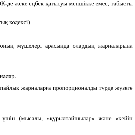
К-де жеке еңбек қатысуы меншікке емес, табысты
ық кодексі)
е, оның мүшелері арасында олардың жарналарына
налар.
у пайлық жарналарға пропорционалды түрде жүзеге
ры үшін (мысалы, «құрылтайшылар» және «кейін