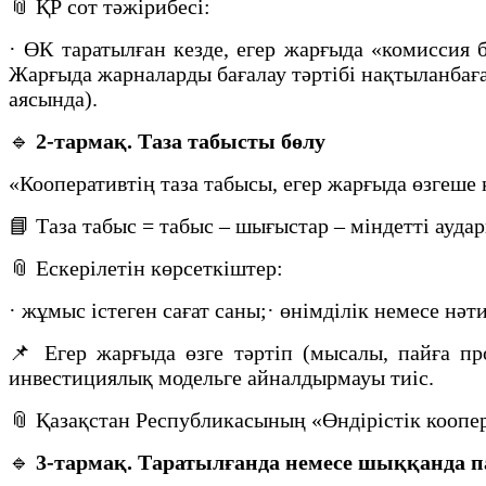
📎 ҚР сот тәжірибесі:
· ӨК таратылған кезде, егер жарғыда «комиссия 
Жарғыда жарналарды бағалау тәртібі нақтыланбағ
аясында).
🔹
2-тармақ. Таза табысты бөлу
«Кооперативтің таза табысы, егер жарғыда өзгеше
📘 Таза табыс = табыс – шығыстар – міндетті ауда
📎 Ескерілетін көрсеткіштер:
· жұмыс істеген сағат саны;· өнімділік немесе нә
📌 Егер жарғыда өзге тәртіп (мысалы, пайға пр
инвестициялық модельге айналдырмауы тиіс.
📎 Қазақстан Республикасының «Өндірістік коопер
🔹
3-тармақ. Таратылғанда немесе шыққанда п