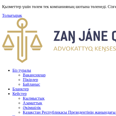
Қызметтер үшін төлем тек компанияның шотына төленеді. Сізг
Толығырақ
Біз туралы
Вакансиялар
Пікірлер
Байланыс
Бланктер
Кейстер
Қылмыстық
Азаматтық
Әкімшілік
Қазақстан Республикасы Президентінің жанындағы 