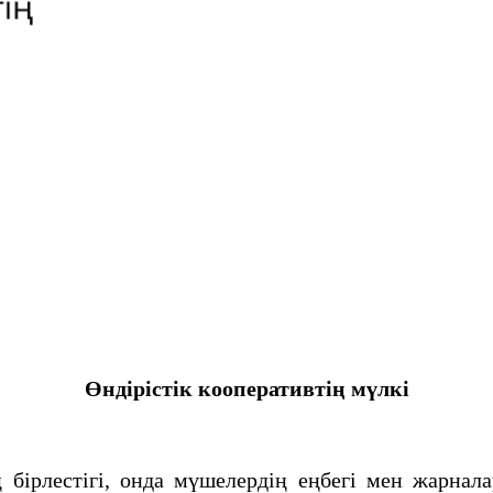
Өндірістік кооперативтің мүлкі
 бірлестігі, онда мүшелердің еңбегі мен жарнал