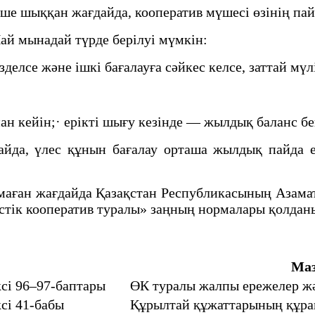
үше шыққан жағдайда, кооператив мүшесі өзінің па
Пай мынадай түрде берілуі мүмкін:
делсе және ішкі бағалауға сәйкес келсе, заттай мүл
н кейін;· ерікті шығу кезінде — жылдық баланс бе
а, үлес құнын бағалау орташа жылдық пайда ес
олмаған жағдайда Қазақстан Республикасының Азама
істік кооператив туралы» заңның нормалары қолдан
Ма
сі 96–97-баптары
ӨК туралы жалпы ережелер ж
сі 41-бабы
Құрылтай құжаттарының құр