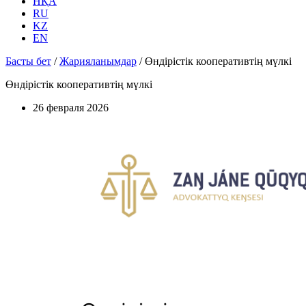
НҚА
RU
KZ
EN
Басты бет
/
Жарияланымдар
/
Өндірістік кооперативтің мүлкі
Өндірістік кооперативтің мүлкі
26 февраля 2026