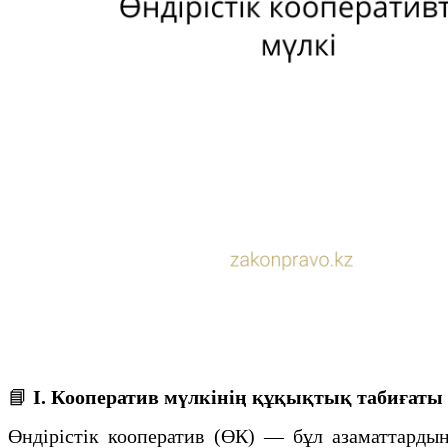
📘
I. Кооператив мүлкінің құқықтық табиғаты
Өндірістік кооператив (ӨК) — бұл азаматтардың