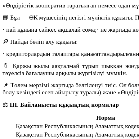
«Өндірістік кооператив таратылған немесе одан м
📘 Бұл — ӨК мүшесінің негізгі мүліктік құқығы. 
· пай құнына сәйкес ақшалай сома;· не жарғыда көз
🔎 Пайды бөліп алу құқығы:
· кредиторлардың талаптары қанағаттандырылғанна
📎 Қаржы жылы аяқталмай тұрып шыққан жағдайд
тәуелсіз бағалаушы арқылы жүргізілуі мүмкін.
📌 Төлем мерзімі жарғыда белгіленуі тиіс. Ол б
бөлу кезіндегі есеп айырысу туралы) және «Өндір
⚖️
III. Байланысты құқықтық нормалар
Норма
Қазақстан Республикасының Азаматтық кодек
Қазақстан Республикасының Азаматтық кодек