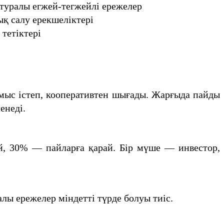
 туралы егжей-тегжейлі ережелер
қ салу ерекшеліктері
 тетіктері
мыс істеп, кооперативтен шығады. Жарғыда пайды
енеді.
й, 30% — пайларға қарай. Бір мүше — инвестор,
алы ережелер міндетті түрде болуы тиіс.
.