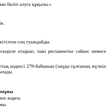
йын бөліп алуға құқылы.»
ік.
кітілген соң туындайды.
керіле отырып, ішкі регламентке сәйкес немесе
ттық кодексі 279-бабының (заңды тұлғаның мүлкін
ылады.
змұны
әне жарғы
амы