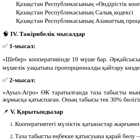
Қазақстан Республикасының «Өндірістік коо
Қазақстан Республикасының Салық кодексі
Қазақстан Республикасының Азаматтық проце
🧠
IV. Тәжірибелік мысалдар
✅
1-мысал:
«Шебер» кооперативінде 10 мүше бар. Әрқайсысы
мүшелік уақытына пропорционалды қайтару көзделг
✅
2-мысал:
«Ауыл-Агро» ӨК таратылғанда таза табысты мын
жұмысқа қатыспаған. Оның табысы тек 30% бөлігін
📌
V. Қорытындылар
Кооперативтегі мүліктік қатынастар жарғымен 
Таза табысты еңбекке қатысуына қарай бөлу —