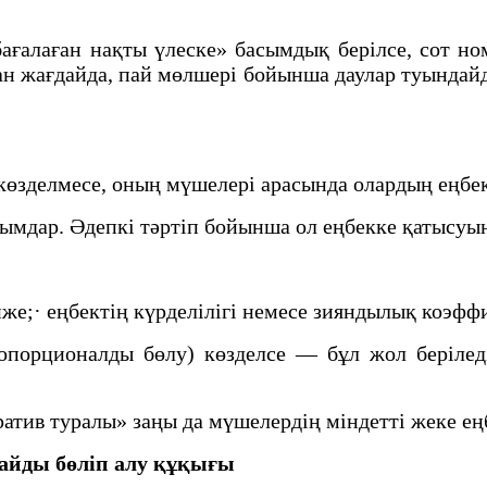
бағалаған нақты үлеске» басымдық берілсе, сот но
ан жағдайда, пай мөлшері бойынша даулар туында
 көзделмесе, оның мүшелері арасында олардың еңбек
рымдар. Әдепкі тәртіп бойынша ол еңбекке қатысуын
тиже;· еңбектің күрделілігі немесе зияндылық коэфф
опорционалды бөлу) көзделсе — бұл жол беріледі,
атив туралы» заңы да мүшелердің міндетті жеке еңб
айды бөліп алу құқығы