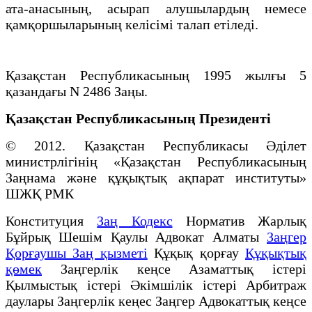
ата-анасының, асырап алушылардың немесе
қамқоршыларының келiсiмi талап етiледi.
Қазақстан Республикасының 1995 жылғы 5
қазандағы N 2486 Заңы.
Қазақстан Республикасының Президенті
© 2012. Қазақстан Республикасы Әділет
министрлігінің «Қазақстан Республикасының
Заңнама және құқықтық ақпарат институты»
ШЖҚ РМК
Конституция
Заң Кодекс
Норматив Жарлық
Бұйрық Шешім Қаулы Адвокат Алматы
Заңгер
Қорғаушы Заң қызметі
Құқық қорғау
Құқықтық
қөмек
Заңгерлік кеңсе Азаматтық істері
Қылмыстық істері Әкімшілік істері Арбитраж
даулары Заңгерлік кеңес Заңгер Адвокаттық кеңсе