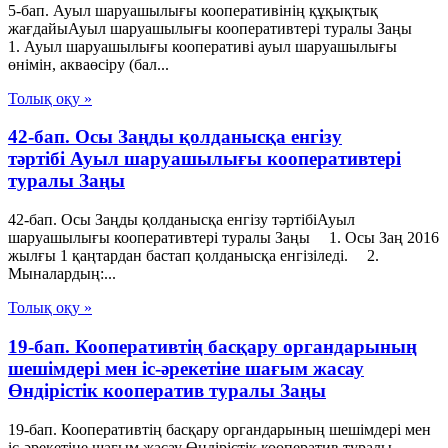
5-бап. Ауыл шаруашылығы кооперативінің құқықтық
жағдайыАуыл шаруашылығы кооперативтері туралы Заңы
1. Ауыл шаруашылығы кооперативі ауыл шаруашылығы
өнімін, акваөсіру (бал...
Толық оқу »
42-бап. Осы Заңды қолданысқа енгізу
тәртібі Ауыл шаруашылығы кооперативтері
туралы Заңы
42-бап. Осы Заңды қолданысқа енгізу тәртібіАуыл
шаруашылығы кооперативтері туралы Заңы 1. Осы Заң 2016
жылғы 1 қаңтардан бастап қолданысқа енгізіледі. 2.
Мыналардың:...
Толық оқу »
19-бап. Кооперативтiң басқару органдарының
шешiмдерi мен iс-әрекетiне шағым жасау
Өндiрiстiк кооператив туралы Заңы
19-бап. Кооперативтiң басқару органдарының шешiмдерi мен
iс-әрекетiне шағым жасау Өндiрiстiк кооператив туралы