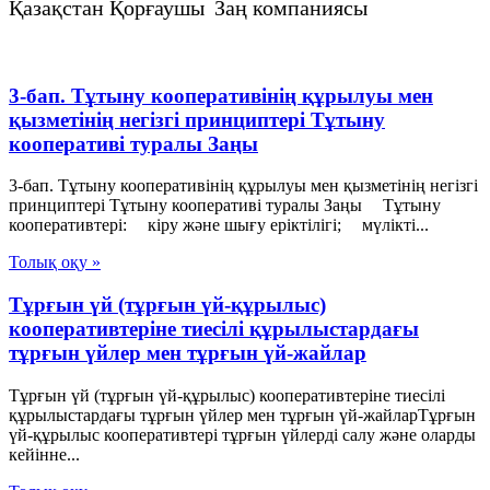
Қазақстан Қорғаушы Заң компаниясы
3-бап. Тұтыну кооперативiнiң құрылуы мен
қызметiнiң негiзгі принциптерi Тұтыну
кооперативі туралы Заңы
3-бап. Тұтыну кооперативiнiң құрылуы мен қызметiнiң негiзгі
принциптерi Тұтыну кооперативі туралы Заңы Тұтыну
кооперативтерi: кiру және шығу ерiктiлiгi; мүлiктi...
Толық оқу »
Тұрғын үй (тұрғын үй-құрылыс)
кооперативтеріне тиесілі құрылыстардағы
тұрғын үйлер мен тұрғын үй-жайлар
Тұрғын үй (тұрғын үй-құрылыс) кооперативтеріне тиесілі
құрылыстардағы тұрғын үйлер мен тұрғын үй-жайларТұрғын
үй-құрылыс кооперативтері тұрғын үйлерді салу және оларды
кейінне...