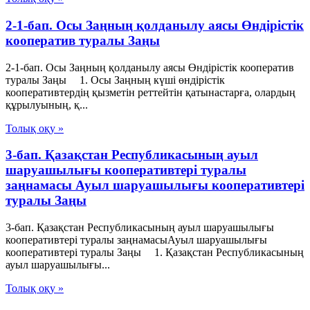
2-1-бап. Осы Заңның қолданылу аясы Өндiрiстiк
кооператив туралы Заңы
2-1-бап. Осы Заңның қолданылу аясы Өндiрiстiк кооператив
туралы Заңы 1. Осы Заңның күші өндірістік
кооперативтердің қызметін реттейтін қатынастарға, олардың
құрылуының, қ...
Толық оқу »
3-бап. Қазақстан Республикасының ауыл
шаруашылығы кооперативтері туралы
заңнамасы Ауыл шаруашылығы кооперативтері
туралы Заңы
3-бап. Қазақстан Республикасының ауыл шаруашылығы
кооперативтері туралы заңнамасыАуыл шаруашылығы
кооперативтері туралы Заңы 1. Қазақстан Республикасының
ауыл шаруашылығы...
Толық оқу »