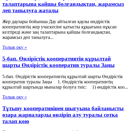
талаптарына қайшы болғандықтан, жарамсыз
деп танылуға жатады
Жер даулары бойынша Дау айтылған қаулы өндірістік
кооперативтің жер учаскесіне қатысты құқығына нұқсан
келтіреді және заң талаптарына қайшы болғандықтан,
жарамсыз деп танылуға...
Толық оқу »
5-бап. Өндiрiстiк кооперативтiң құрылтай
шарты Өндiрiстiк кооператив туралы Заңы
5-бап. Өндiрiстiк кооперативтiң құрылтай шарты Өндiрiстiк
кооператив туралы Заңы 1. Өндiрiстiк кооперативтiң
құрылтай шартында мыналар болуға тиіс: 1) өндiрiстiк коо...
Толық оқу »
Тұтыну кооперативінен шығуына байланысты
өзара жарналарды өндіріп алу туралы сотқа
талап қою