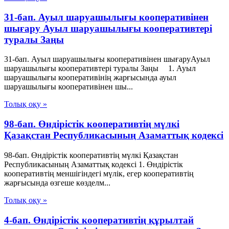
31-бап. Ауыл шаруашылығы кооперативінен
шығару Ауыл шаруашылығы кооперативтері
туралы Заңы
31-бап. Ауыл шаруашылығы кооперативінен шығаруАуыл
шаруашылығы кооперативтері туралы Заңы 1. Ауыл
шаруашылығы кооперативінің жарғысында ауыл
шаруашылығы кооперативінен шы...
Толық оқу »
98-бап. Өндiрiстiк кооперативтiң мүлкi
Қазақстан Республикасының Азаматтық кодексi
98-бап. Өндiрiстiк кооперативтiң мүлкi Қазақстан
Республикасының Азаматтық кодексi 1. Өндiрiстiк
кооперативтiң меншiгiндегi мүлiк, егер кооперативтiң
жарғысында өзгеше көзделм...
Толық оқу »
4-бап. Өндiрiстiк кооперативтiң құрылтай