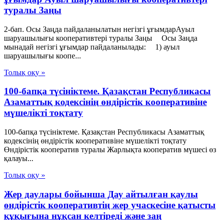
туралы Заңы
2-бап. Осы Заңда пайдаланылатын негiзгi ұғымдарАуыл
шаруашылығы кооперативтері туралы Заңы Осы Заңда
мынадай негізгі ұғымдар пайдаланылады: 1) ауыл
шаруашылығы коопе...
Толық оқу »
100-бапқа түсініктеме. Қазақстан Республикасы
Азаматтық кодексінің өндірістік кооперативіне
мүшелікті тоқтату
100-бапқа түсініктеме. Қазақстан Республикасы Азаматтық
кодексінің өндірістік кооперативіне мүшелікті тоқтату
Өндірістік кооператив туралы Жарлықта кооператив мүшесі өз
қалауы...
Толық оқу »
Жер даулары бойынша Дау айтылған қаулы
өндірістік кооперативтің жер учаскесіне қатысты
құқығына нұқсан келтіреді және заң