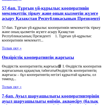
57-бап. Тұрғын үй-құрылыс кооперативін
мемлекеттік тіркеу және оның қызметін жүзеге
асыру Қазақстан Республикасының Президенті
57-бап. Тұрғын үй-құрылыс кооперативін мемлекеттік тіркеу
және оның қызметін жүзеге асыру Қазақстан
Республикасының Президенті 1. Тұрғын үй-құрылыс
кооперативін мемлекетт...
Толық оқу »
Өндірістік кооперативтің жарғысы
Өндірістік кооперативтің жарғысы📘 I. Өндірістік кооператив
жарғысының құқықтық табиғатыӨндірістік кооперативтің
жарғысы – бұл кооперативтің негізгі құрылтай құжаты, ол
төменд...
Толық оқу »
7-бап. Ауыл шаруашылығы кооперативтерінің
ауыл шаруашылығы өнімін, акваөсіру (балық