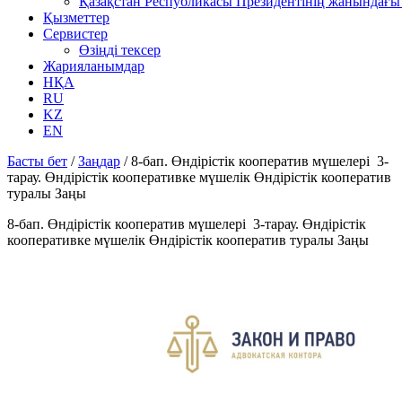
Қазақстан Республикасы Президентінің жанындағы 
Қызметтер
Сервистер
Өзіңді тексер
Жарияланымдар
НҚА
RU
KZ
EN
Басты бет
/
Заңдар
/
8-бап. Өндiрiстiк кооператив мүшелерi 3-
тарау. Өндiрiстiк кооперативке мүшелiк Өндiрiстiк кооператив
туралы Заңы
8-бап. Өндiрiстiк кооператив мүшелерi 3-тарау. Өндiрiстiк
кооперативке мүшелiк Өндiрiстiк кооператив туралы Заңы