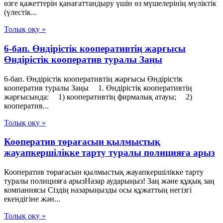
өзге қажеттерiн қанағаттандыру үшiн өз мүшелерiнiң мүлiктiк
(үлестiк...
Толық оқу »
6-бап. Өндiрiстiк кооперативтiң жарғысы
Өндiрiстiк кооператив туралы Заңы
6-бап. Өндiрiстiк кооперативтiң жарғысы Өндiрiстiк
кооператив туралы Заңы 1. Өндiрiстiк кооперативтiң
жарғысында: 1) кооперативтiң фирмалық атауы; 2)
кооператив...
Толық оқу »
Кооператив төрағасын қылмыстық
жауапкершілікке тарту туралы полицияға арыз
Кооператив төрағасын қылмыстық жауапкершілікке тарту
туралы полицияға арызНазар аударыңыз! Заң және құқық заң
компаниясы Сіздің назарыңызды осы құжаттың негізгі
екендігіне жән...
Толық оқу »