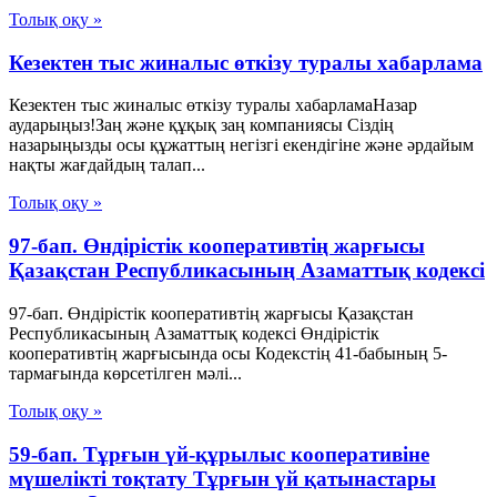
Толық оқу »
Кезектен тыс жиналыс өткізу туралы хабарлама
Кезектен тыс жиналыс өткізу туралы хабарламаНазар
аударыңыз!Заң және құқық заң компаниясы Сіздің
назарыңызды осы құжаттың негізгі екендігіне және әрдайым
нақты жағдайдың талап...
Толық оқу »
97-бап. Өндiрiстiк кооперативтiң жарғысы
Қазақстан Республикасының Азаматтық кодексi
97-бап. Өндiрiстiк кооперативтiң жарғысы Қазақстан
Республикасының Азаматтық кодексi Өндiрiстiк
кооперативтiң жарғысында осы Кодекстiң 41-бабының 5-
тармағында көрсетiлген мәлi...
Толық оқу »
59-бап. Тұрғын үй-құрылыс кооперативіне
мүшелікті тоқтату Тұрғын үй қатынастары