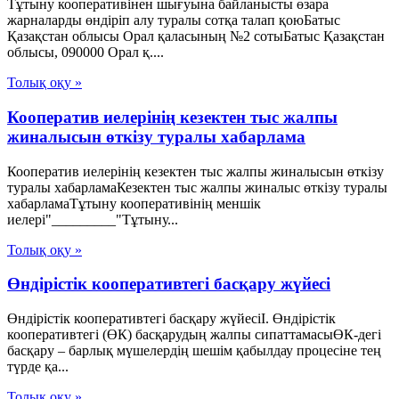
Тұтыну кооперативінен шығуына байланысты өзара
жарналарды өндіріп алу туралы сотқа талап қоюБатыс
Қазақстан облысы Орал қаласының №2 сотыБатыс Қазақстан
облысы, 090000 Орал қ....
Толық оқу »
Кооператив иелерінің кезектен тыс жалпы
жиналысын өткізу туралы хабарлама
Кооператив иелерінің кезектен тыс жалпы жиналысын өткізу
туралы хабарламаКезектен тыс жалпы жиналыс өткізу туралы
хабарламаТұтыну кооперативінің меншік
иелері"_________"Тұтыну...
Толық оқу »
Өндірістік кооперативтегі басқару жүйесі
Өндірістік кооперативтегі басқару жүйесіI. Өндірістік
кооперативтегі (ӨК) басқарудың жалпы сипаттамасыӨК-дегі
басқару – барлық мүшелердің шешім қабылдау процесіне тең
түрде қа...
Толық оқу »