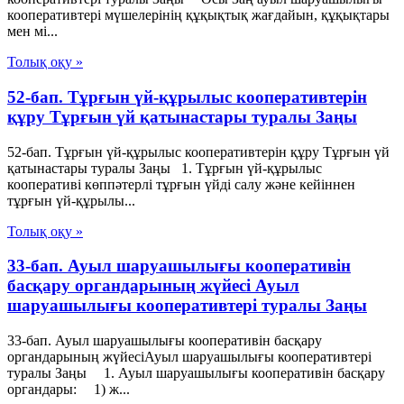
кооперативтері мүшелерінің құқықтық жағдайын, құқықтары
мен мі...
Толық оқу »
52-бап. Тұрғын үй-құрылыс кооперативтерін
құру Тұрғын үй қатынастары туралы Заңы
52-бап. Тұрғын үй-құрылыс кооперативтерін құру Тұрғын үй
қатынастары туралы Заңы 1. Тұрғын үй-құрылыс
кооперативі көппәтерлі тұрғын үйді салу және кейіннен
тұрғын үй-құрылы...
Толық оқу »
33-бап. Ауыл шаруашылығы кооперативін
басқару органдарының жүйесі Ауыл
шаруашылығы кооперативтері туралы Заңы
33-бап. Ауыл шаруашылығы кооперативін басқару
органдарының жүйесіАуыл шаруашылығы кооперативтері
туралы Заңы 1. Ауыл шаруашылығы кооперативін басқару
органдары: 1) ж...