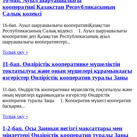
16-бап. Ауыл шаруашылығы
кооперативі Қазақстан Республикасының
Салық кодексі
16-бап. Ауыл шаруашылығы кооперативіҚазақстан
Республикасының Салық кодексі 1. Ауыл шаруашылығы
кооперативі деп Қазақстан Республикасының ауыл
шаруашылығы кооперативтері...
Толық оқу »
11-бап. Өндiрiстiк кооперативке мүшелiктiң
тоқтатылуы және оның мүшелерi құрамындағы
өзгерiстер Өндiрiстiк кооператив туралы Заңы
11-бап. Өндiрiстiк кооперативке мүшелiктiң тоқтатылуы және
оның мүшелерi құрамындағы өзгерiстер Өндiрiстiк
кооператив туралы Заңы 1. Кооператив мүшесi кооператив
басқарма...
Толық оқу »
1-2-бап. Осы Заңның негізгі мақсаттары мен
міндеттері Өндiрiстiк кооператив туралы Заңы