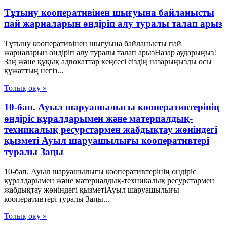
Тұтыну кооперативінен шығуына байланысты
пай жарналарын өндіріп алу туралы талап арыз
Тұтыну кооперативінен шығуына байланысты пай
жарналарын өндіріп алу туралы талап арызНазар аударыңыз!
Заң және құқық адвокаттар кеңсесі сіздің назарыңызды осы
құжаттың негіз...
Толық оқу »
10-бап. Ауыл шаруашылығы кооперативтерінің
өндіріс құралдарымен және материалдық-
техникалық ресурстармен жабдықтау жөніндегі
қызметі Ауыл шаруашылығы кооперативтері
туралы Заңы
10-бап. Ауыл шаруашылығы кооперативтерінің өндіріс
құралдарымен және материалдық-техникалық ресурстармен
жабдықтау жөніндегі қызметіАуыл шаруашылығы
кооперативтері туралы Заңы...
Толық оқу »