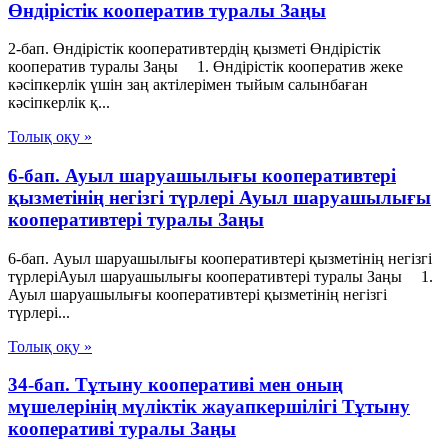
Өндiрiстiк кооператив туралы Заңы
2-бап. Өндiрiстiк кооперативтердiң қызметi Өндiрiстiк
кооператив туралы Заңы 1. Өндiрiстiк кооператив жеке
кәсiпкерлiк үшiн заң актiлерiмен тыйым салынбаған
кәсiпкерлiк қ...
Толық оқу »
6-бап. Ауыл шаруашылығы кооперативтері
қызметінің негізгі түрлері Ауыл шаруашылығы
кооперативтері туралы Заңы
6-бап. Ауыл шаруашылығы кооперативтері қызметінің негізгі
түрлеріАуыл шаруашылығы кооперативтері туралы Заңы 1.
Ауыл шаруашылығы кооперативтері қызметінің негізгі
түрлері...
Толық оқу »
34-бап. Тұтыну кооперативi мен оның
мүшелерiнiң мүліктiк жауапкершiлiгi Тұтыну
кооперативі туралы Заңы