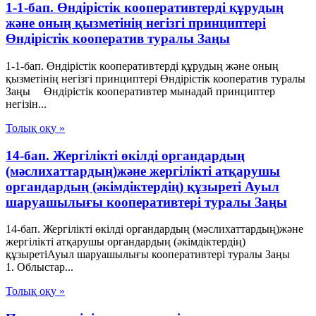
1-1-бап. Өндiрiстiк кооперативтердi құрудың
және оның қызметiнiң негiзгi принциптерi
Өндiрiстiк кооператив туралы Заңы
1-1-бап. Өндiрiстiк кооперативтердi құрудың және оның
қызметiнiң негiзгi принциптерi Өндiрiстiк кооператив туралы
Заңы Өндiрiстiк кооперативтер мынадай принциптер
негiзiн...
Толық оқу »
14-бап. Жергілікті өкілді органдардың
(мәслихаттардың)және жергілікті атқарушы
органдардың (әкімдіктердің) құзыреті Ауыл
шаруашылығы кооперативтері туралы Заңы
14-бап. Жергілікті өкілді органдардың (мәслихаттардың)және
жергілікті атқарушы органдардың (әкімдіктердің)
құзыретіАуыл шаруашылығы кооперативтері туралы Заңы
1. Облыстар...
Толық оқу »