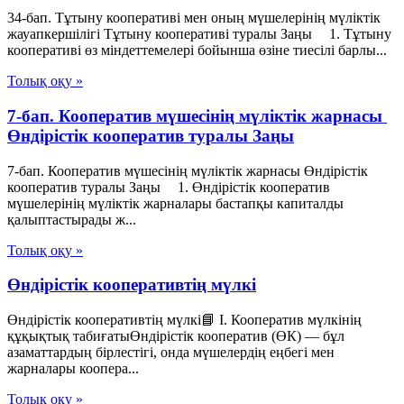
34-бап. Тұтыну кооперативi мен оның мүшелерiнiң мүліктiк
жауапкершiлiгi Тұтыну кооперативі туралы Заңы 1. Тұтыну
кооперативi өз мiндеттемелерi бойынша өзiне тиесiлi барлы...
Толық оқу »
7-бап. Кооператив мүшесiнiң мүлiктiк жарнасы
Өндiрiстiк кооператив туралы Заңы
7-бап. Кооператив мүшесiнiң мүлiктiк жарнасы Өндiрiстiк
кооператив туралы Заңы 1. Өндiрiстiк кооператив
мүшелерiнiң мүлiктiк жарналары бастапқы капиталды
қалыптастырады ж...
Толық оқу »
Өндірістік кооперативтің мүлкі
Өндірістік кооперативтің мүлкі📘 I. Кооператив мүлкінің
құқықтық табиғатыӨндірістік кооператив (ӨК) — бұл
азаматтардың бірлестігі, онда мүшелердің еңбегі мен
жарналары коопера...
Толық оқу »