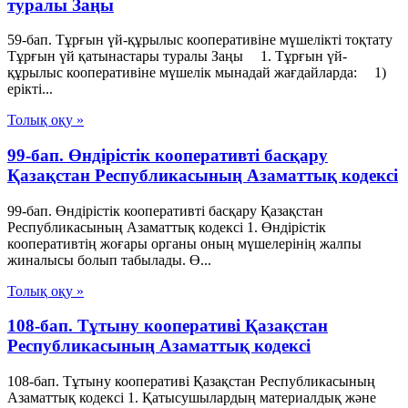
туралы Заңы
59-бап. Тұрғын үй-құрылыс кооперативіне мүшелікті тоқтату
Тұрғын үй қатынастары туралы Заңы 1. Тұрғын үй-
құрылыс кооперативіне мүшелік мынадай жағдайларда: 1)
ерікті...
Толық оқу »
99-бап. Өндiрiстiк кооперативтi басқару
Қазақстан Республикасының Азаматтық кодексi
99-бап. Өндiрiстiк кооперативтi басқару Қазақстан
Республикасының Азаматтық кодексi 1. Өндiрiстiк
кооперативтiң жоғары органы оның мүшелерiнiң жалпы
жиналысы болып табылады. Ө...
Толық оқу »
108-бап. Тұтыну кооперативi Қазақстан
Республикасының Азаматтық кодексi
108-бап. Тұтыну кооперативi Қазақстан Республикасының
Азаматтық кодексi 1. Қатысушылардың материалдық және