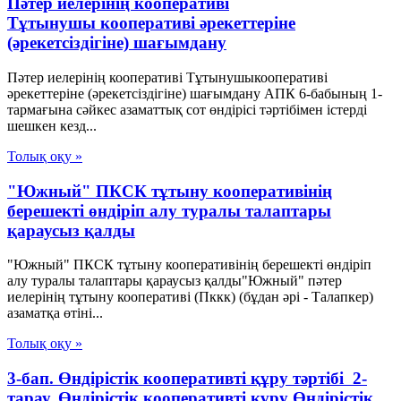
Пәтер иелерінің кооперативі
Тұтынушы кооперативі әрекеттеріне
(әрекетсіздігіне) шағымдану
Пәтер иелерінің кооперативі Тұтынушыкооперативі
әрекеттеріне (әрекетсіздігіне) шағымдану АПК 6-бабының 1-
тармағына сәйкес азаматтық сот өндірісі тәртібімен істерді
шешкен кезд...
Толық оқу »
"Южный" ПКСК тұтыну кооперативінің
берешекті өндіріп алу туралы талаптары
қараусыз қалды
"Южный" ПКСК тұтыну кооперативінің берешекті өндіріп
алу туралы талаптары қараусыз қалды"Южный" пәтер
иелерінің тұтыну кооперативі (Пккк) (бұдан әрі - Талапкер)
азаматқа өтіні...
Толық оқу »
3-бап. Өндiрiстiк кооперативтi құру тәртiбi 2-
тарау. Өндiрiстiк кооперативтi құру Өндiрiстiк