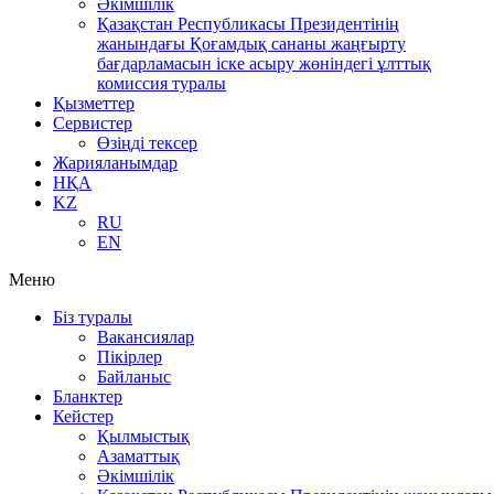
Әкімшілік
Қазақстан Республикасы Президентінің
жанындағы Қоғамдық сананы жаңғырту
бағдарламасын іске асыру жөніндегі ұлттық
комиссия туралы
Қызметтер
Сервистер
Өзіңді тексер
Жарияланымдар
НҚА
KZ
RU
EN
Меню
Біз туралы
Вакансиялар
Пікірлер
Байланыс
Бланктер
Кейстер
Қылмыстық
Азаматтық
Әкімшілік