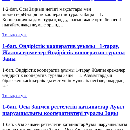
1-2-бап. Осы Заңның негізгі мақсаттары мен
міндеттеріӨндiрiстiк кооператив туралы Заңы 1.
Кооперацияны дамытуды қолдау, шағын және орта бизнесті
нығайту, жаңа жұмыс орынд...
Толық оқу »
1-бап. Өндiрiстiк кооператив ұғымы 1-тарау.
Жалпы ережелер Өндiрiстiк кооператив туралы
Заңы
1-бап. Өндiрiстiк кооператив ұғымы 1-тарау. Жалпы ережелер
Өндiрiстiк кооператив туралы Заңы 1. Азаматтардың
бiрлескен кәсiпкерлiк қызмет үшiн мүшелiк негiзде, олардың
же...
Толық оқу »
1-бап. Осы Заңмен реттелетін қатынастар Ауыл
шаруашылығы кооперативтері туралы Заңы
1-бап. Осы Заңмен реттелетін қатынастарАуыл шаруашылығы
кооперативтері туралы Заңы Осы Заң ауыл шаруашылығы