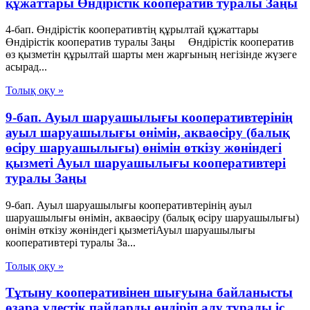
құжаттары Өндiрiстiк кооператив туралы Заңы
4-бап. Өндiрiстiк кооперативтiң құрылтай құжаттары
Өндiрiстiк кооператив туралы Заңы Өндiрiстiк кооператив
өз қызметiн құрылтай шарты мен жарғының негiзiнде жүзеге
асырад...
Толық оқу »
9-бап. Ауыл шаруашылығы кооперативтерінің
ауыл шаруашылығы өнімін, акваөсіру (балық
өсіру шаруашылығы) өнімін өткізу жөніндегі
қызметі Ауыл шаруашылығы кооперативтері
туралы Заңы
9-бап. Ауыл шаруашылығы кооперативтерінің ауыл
шаруашылығы өнімін, акваөсіру (балық өсіру шаруашылығы)
өнімін өткізу жөніндегі қызметіАуыл шаруашылығы
кооперативтері туралы За...
Толық оқу »
Тұтыну кооперативінен шығуына байланысты
өзара үлестік пайларды өндіріп алу туралы іс