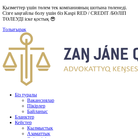
Қызметтер үшін төлем тек компанияның шотына төленеді.
Сізге ыңғайлы болу үшін біз Kaspi RED / CREDIT /БӨЛІП
ТӨЛЕУДІ іске қостық 😎
Толығырақ
Біз туралы
Вакансиялар
Пікірлер
Байланыс
Бланктер
Кейстер
Қылмыстық
Азаматтық