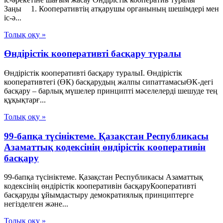
Заңы 1. Кооперативтiң атқарушы органының шешiмдерi мен
iс-ә...
Толық оқу »
Өндірістік кооперативті басқару туралы
Өндірістік кооперативті басқару туралыI. Өндірістік
кооперативтегі (ӨК) басқарудың жалпы сипаттамасыӨК-дегі
басқару – барлық мүшелер принципті мәселелерді шешуде тең
құқықтарғ...
Толық оқу »
99-бапқа түсініктеме. Қазақстан Республикасы
Азаматтық кодексінің өндірістік кооперативін
басқару
99-бапқа түсініктеме. Қазақстан Республикасы Азаматтық
кодексінің өндірістік кооперативін басқаруКооперативті
басқаруды ұйымдастыру демократиялық принциптерге
негізделген және...
Толық оқу »