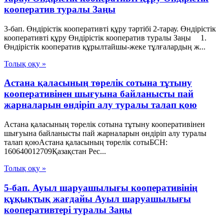
кооператив туралы Заңы
3-бап. Өндiрiстiк кооперативтi құру тәртiбi 2-тарау. Өндiрiстiк
кооперативтi құру Өндiрiстiк кооператив туралы Заңы 1.
Өндiрiстiк кооператив құрылтайшы-жеке тұлғалардың ж...
Толық оқу »
Астана қаласының төрелік сотына тұтыну
кооперативінен шығуына байланысты пай
жарналарын өндіріп алу туралы талап қою
Астана қаласының төрелік сотына тұтыну кооперативінен
шығуына байланысты пай жарналарын өндіріп алу туралы
талап қоюАстана қаласының төрелік сотыБСН:
160640012709Қазақстан Рес...
Толық оқу »
5-бап. Ауыл шаруашылығы кооперативінің
құқықтық жағдайы Ауыл шаруашылығы
кооперативтері туралы Заңы