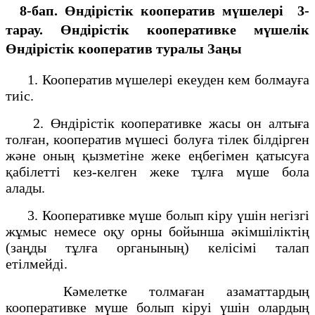
8-бап. Өндiрiстiк кооператив мүшелерi 3-
тарау. Өндiрiстiк кооперативке мүшелiк
Өндiрiстiк кооператив туралы Заңы
1. Кооператив мүшелерi екеуден кем болмауға
тиiс.
2. Өндiрiстiк кооперативке жасы он алтыға
толған, кооператив мүшесi болуға тiлек бiлдiрген
және оның қызметiне жеке еңбегiмен қатысуға
қабiлеттi кез-келген жеке тұлға мүше бола
алады.
3. Кооперативке мүше болып кiру үшiн негiзгi
жұмыс немесе оқу орны бойынша әкiмшiлiктiң
(заңды тұлға органының) келiсiмi талап
етiлмейдi.
Кәмелетке толмаған азаматтардың
кооперативке мүше болып кiруi үшiн олардың