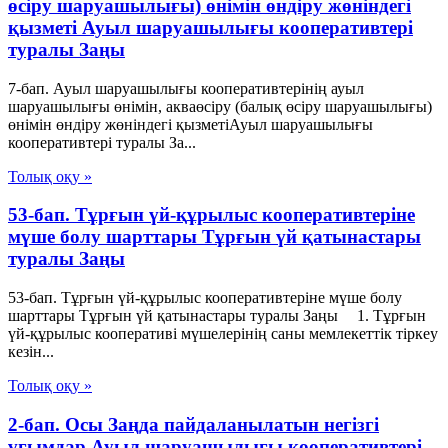
өсіру шаруашылығы) өнімін өндіру жөніндегі
қызметі Ауыл шаруашылығы кооперативтері
туралы Заңы
7-бап. Ауыл шаруашылығы кооперативтерінің ауыл
шаруашылығы өнімін, акваөсіру (балық өсіру шаруашылығы)
өнімін өндіру жөніндегі қызметіАуыл шаруашылығы
кооперативтері туралы За...
Толық оқу »
53-бап. Тұрғын үй-құрылыс кооперативтеріне
мүше болу шарттары Тұрғын үй қатынастары
туралы Заңы
53-бап. Тұрғын үй-құрылыс кооперативтеріне мүше болу
шарттары Тұрғын үй қатынастары туралы Заңы 1. Тұрғын
үй-құрылыс кооперативі мүшелерінің саны мемлекеттік тіркеу
кезін...
Толық оқу »
2-бап. Осы Заңда пайдаланылатын негiзгi
ұғымдар Ауыл шаруашылығы кооперативтері