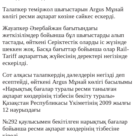
Талапкер теміржол шығыстарын Argus Мұнай
көлігі ресми ақпарат көзіне сәйкес ескерді.
Жауапкер Әзербайжан бағытындағы
жеткізілімдер бойынша бұл шығыстарды алып
тастады, өйткені Серіктестік оларды іс жүзінде
шеккен жоқ. Басқа бағыттар бойынша олар Rail-
Tariff ақпараттық жүйесінің деректері негізінде
ескерілді.
Сот алқасы талапкердің дәлелдерін негізді деп
есептейді, өйткені Argus Мұнай көлігі басылымы
«Нарықтық бағалар туралы ресми танылған
ақпарат көздерінің тізбесін бекіту туралы»
Қазақстан Республикасы Үкіметінің 2009 жылғы
12 наурыздағы
№292 қаулысымен бекітілген нарықтық бағалар
бойынша ресми ақпарат көздерінің тізбесіне
кіреді.