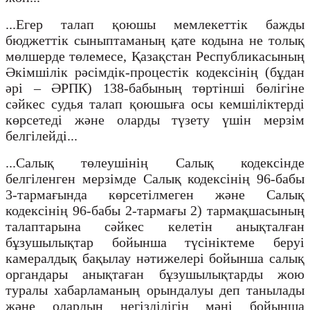
...Егер талап қоюшы мемлекеттік бажды
бюджеттік сыныптаманың қате кодына не толық
мөлшерде төлемесе, Қазақстан Республикасының
Әкімшілік рәсімдік-процестік кодексінің (бұдан
әрі – ӘРПК) 138-бабының төртінші бөлігіне
сәйкес судья талап қоюшыға осы кемшіліктерді
көрсетеді және оларды түзету үшін мерзім
белгілейді...
...Салық төлеушінің Салық кодексінде
белгіленген мерзімде Салық кодексінің 96-бабы
3-тармағында көрсетілмеген және Салық
кодексінің 96-бабы 2-тармағы
2) тармақшасының
талаптарына сәйкес келетін анықталған
бұзушылықтар бойынша түсініктеме беруі
камералдық бақылау нәтижелері бойынша салық
органдары анықтаған бұзушылықтарды жою
туралы хабарламаның орындалуы деп танылады
және олардың негізділігін мәні бойынша