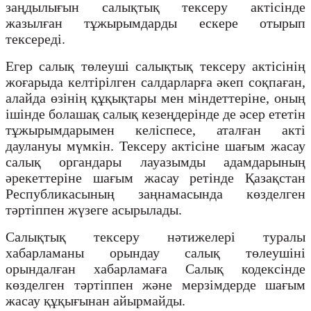
заңдылығын салықтық тексеру актісінде
жазылған тұжырымдарды ескере отырып
тексереді.
Егер салық төлеуші салықтық тексеру актісінің
жоғарыда келтірілген салдарларға әкеп соқпаған,
алайда өзінің құқықтары мен міндеттеріне, оның
ішінде болашақ салық кезеңдерінде де әсер ететін
тұжырымдарымен келіспесе, аталған акті
даулануы мүмкін. Тексеру актісіне шағым жасау
салық органдары лауазымды адамдарының
әрекеттеріне шағым жасау ретінде Қазақстан
Республикасының заңнамасында көзделген
тәртіппен жүзеге асырылады.
Салықтық тексеру нәтижелері туралы
хабарламаны орындау салық төлеушіні
орындалған хабарламаға Салық кодексінде
көзделген тәртіппен және мерзімдерде шағым
жасау құқығынан айырмайды.