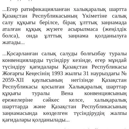
...Егер ратификацияланған халықаралық шартта
Қазақстан Республикасының Үкіметіне салық
салу құқығы берілсе, бірақ ұлттық заңнамада
аталған құқық жүзеге асырылмаса (жеңілдік
болса), онда ұлттық заңнама қолданылуға
жатады...
...Қосарланған салық салуды болғызбау туралы
конвенцияларды түсіндіру кезінде, егер мұндай
түсіндіру қағидалары Қазақстан Республикасы
Жоғарғы Кеңесінің 1993 жылғы 31 наурыздағы №
2059-XII қаулысының негізінде Қазақстан
Республикасы қосылған Халықаралық шарттар
құқығы туралы Вена конвенциясының
ережелеріне сәйкес келсе, халықаралық
шарттарда және Қазақстан Республикасының
заңнамасында көзделген түсіндірудің жалпы
қағидалары қолданылады...