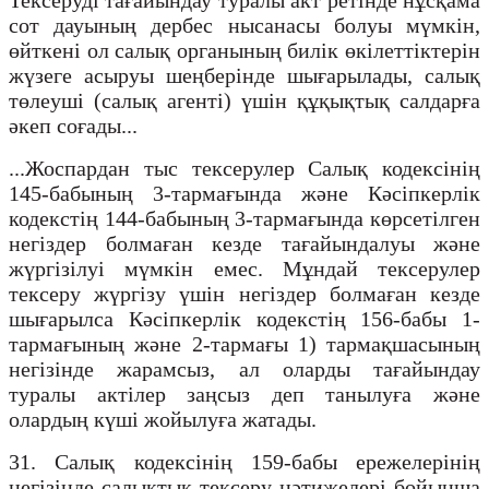
сот дауының дербес нысанасы болуы мүмкін,
өйткені ол салық органының билік өкілеттіктерін
жүзеге асыруы шеңберінде шығарылады, салық
төлеуші (салық агенті) үшін құқықтық салдарға
әкеп соғады...
...Жоспардан тыс тексерулер Салық кодексінің
145-бабының 3-тармағында және Кәсіпкерлік
кодекстің 144-бабының 3-тармағында көрсетілген
негіздер болмаған кезде тағайындалуы және
жүргізілуі мүмкін емес. Мұндай тексерулер
тексеру жүргізу үшін негіздер болмаған кезде
шығарылса Кәсіпкерлік кодекстің 156-бабы 1-
тармағының және 2-тармағы 1) тармақшасының
негізінде жарамсыз, ал оларды тағайындау
туралы актілер заңсыз деп танылуға және
олардың күші жойылуға жатады.
31. Салық кодексінің 159-бабы ережелерінің
негізінде салықтық тексеру нәтижелері бойынша