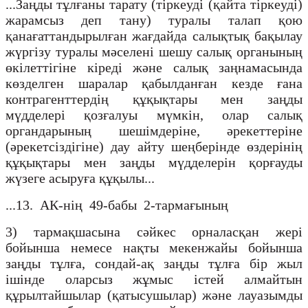
...Заңды тұлғаны тарату (тіркеуді (қайта тіркеуді)
жарамсыз деп тану) туралы талап қою
қанағаттандырылған жағдайда салықтық бақылау
жүргізу туралы мәселені шешу салық органының
өкілеттігіне кіреді және салық заңнамасында
көзделген шаралар қабылданған кезде ғана
контрагенттердің құқықтары мен заңды
мүдделері қозғалуы мүмкін, олар салық
органдарының шешімдеріне, әрекеттеріне
(әрекетсіздігіне) дау айту шеңберінде өздерінің
құқықтары мен заңды мүдделерін қорғауды
жүзеге асыруға құқылы...
...13. АК-нің 49-бабы 2-тармағының
3) тармақшасына сәйкес орналасқан жері
бойынша немесе нақты мекенжайы бойынша
заңды тұлға, сондай-ақ заңды тұлға бір жыл
ішінде оларсыз жұмыс істей алмайтын
құрылтайшылар (қатысушылар) және лауазымды