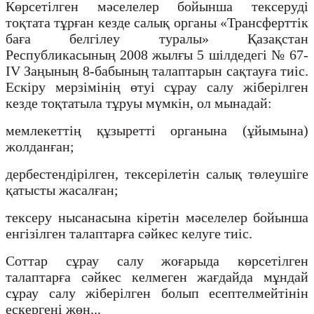
Көрсетілген мәселелер бойынша тексеруді
тоқтата тұрған кезде салық органы «Трансферттік
баға белгілеу туралы» Қазақстан
Республикасының 2008 жылғы 5 шілдедегі № 67-
IV Заңының 8-бабының талаптарын сақтауға тиіс.
Ескіру мерзімінің өтуі сұрау салу жіберілген
кезде тоқтатыла тұруы мүмкін, ол мынадай:
мемлекеттің құзыретті органына (ұйымына)
жолданған;
дербестендірілген, тексерілетін салық төлеушіге
қатысты жасалған;
тексеру нысанасына кіретін мәселелер бойынша
енгізілген талаптарға сәйкес келуге тиіс.
Соттар сұрау салу жоғарыда көрсетілген
талаптарға сәйкес келмеген жағдайда мұндай
сұрау салу жіберілген болып есептелмейтінін
ескергені жөн...