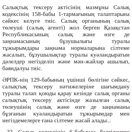
Салықтық тексеру актісінің мазмұны Салық
кодексінің 158-бабы 1-тармағының талаптарына
сәйкес келуге тиіс. Салық органының салық
төлеуші (салық агенті) жол берген Қазақстан
Республикасының салық және өзге де
заңнамасының бұзушылығы туралы
тұжырымдары заңнама нормаларына сілтеме
жасалып, бұзушылықтар туралы куәландыратын
дәлелдер негізделіп және мән-жайлар ашылып,
баяндалуы тиіс.
ӘРПК-нің 129-бабының үшінші бөлігіне сәйкес,
салықтық тексеру нәтижелеріне шағымдану
туралы талап қоюды қарау кезінде салық органы
салықтық тексеру актісінде жазылған салық
төлеушінің салық және өзге де заңнаманы
бұзғанын куәландыратын тұжырымдар мен
негіздемелерге ғана сілтеме жасай алады...
...32. Салық кодексінің 6-бабында белгіленген