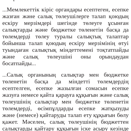
...Мемлекеттік кіріс органдары есептеген, есепке
жазған және салық төлеушілерге талап қоюдың
ескіру мерзімдері шегінде төлеуге ұсынған
салықтарды және бюджетке төленетін басқа да
төлемдерді төлеу туралы салықтық талаптар
бойынша талап қоюдың ескіру мерзімінің өтуі
туындаған салықтық міндеттемені тоқтатпайды
және салық төлеушіні оны орындаудан
босатпайды...
...Салық органының салықтар мен бюджетке
төленетін басқа да міндетті төлемдердің
есептелген, есепке жазылған сомасын есепке
жазуға немесе қайта қарауға құқығын және салық
төлеушінің салықтар мен бюджетке төленетін
төлемдерді, өсімпұлдарды есепке жатқызуды
және (немесе) қайтаруды талап ету құқығын бөлу
қажет. Мәселен, салық төлеушінің бюджеттен
салықтарды қайтару құқығын іске асыру кезінде