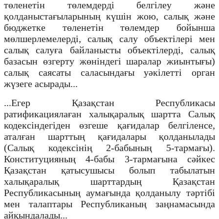
төленетін төлемдерді белгілеу және
қолданыстағыларының күшін жою, салық және
бюджетке төленетін төлемдер бойынша
мөлшерлемелерді, салық салу объектілері мен
салық салуға байланысты объектілерді, салық
базасын өзгерту жөніндегі шаралар жиынтығы)
салық саясаты саласындағы уәкілетті орган
жүзеге асырады...
...Егер Қазақстан Республикасы
ратификациялаған халықаралық шартта Салық
кодексіндегіден өзгеше қағидалар белгіленсе,
аталған шарттың қағидалары қолданылады
(Салық кодексінің 2-бабының 5-тармағы).
Конституцияның 4-бабы 3-тармағына сәйкес
Қазақстан қатысушысы болып табылатын
халықаралық шарттардың Қазақстан
Республикасының аумағында қолданылу тәртібі
мен талаптары Республиканың заңнамасында
айқындалады...