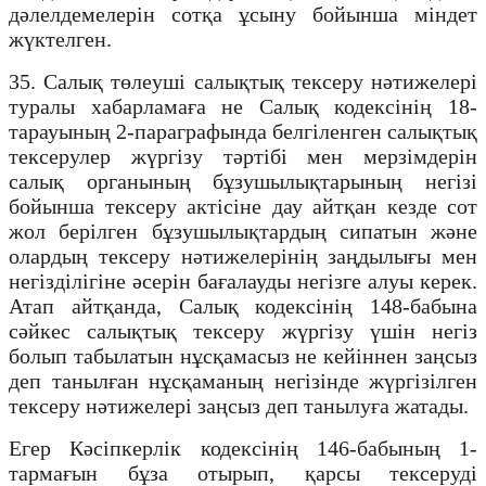
дәлелдемелерін сотқа ұсыну бойынша міндет
жүктелген.
35. Салық төлеуші салықтық тексеру нәтижелері
туралы хабарламаға не Салық кодексінің 18-
тарауының 2-параграфында белгіленген салықтық
тексерулер жүргізу тәртібі мен мерзімдерін
салық органының бұзушылықтарының негізі
бойынша тексеру актісіне дау айтқан кезде сот
жол берілген бұзушылықтардың сипатын және
олардың тексеру нәтижелерінің заңдылығы мен
негізділігіне әсерін бағалауды негізге алуы керек.
Атап айтқанда, Салық кодексінің 148-бабына
сәйкес салықтық тексеру жүргізу үшін негіз
болып табылатын нұсқамасыз не кейіннен заңсыз
деп танылған нұсқаманың негізінде жүргізілген
тексеру нәтижелері заңсыз деп танылуға жатады.
Егер Кәсіпкерлік кодексінің 146-бабының 1-
тармағын бұза отырып, қарсы тексеруді