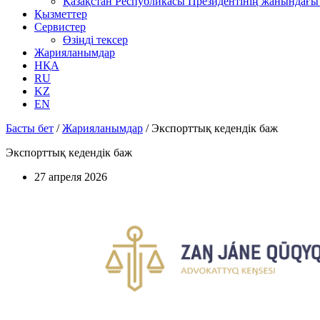
Қазақстан Республикасы Президентінің жанындағы 
Қызметтер
Сервистер
Өзіңді тексер
Жарияланымдар
НҚА
RU
KZ
EN
Басты бет
/
Жарияланымдар
/
Экспорттық кедендік баж
Экспорттық кедендік баж
27 апреля 2026