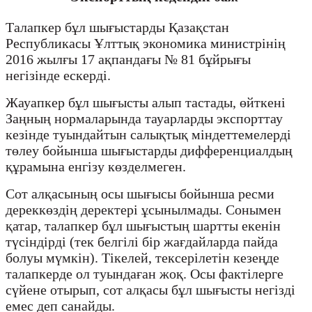
Талапкер бұл шығыстарды Қазақстан
Республикасы Ұлттық экономика министрінің
2016 жылғы 17 ақпандағы № 81 бұйрығы
негізінде ескерді.
Жауапкер бұл шығысты алып тастады, өйткені
Заңның нормаларында тауарларды экспорттау
кезінде туындайтын салықтық міндеттемелерді
төлеу бойынша шығыстарды дифференциалдың
құрамына енгізу көзделмеген.
Сот алқасының осы шығысы бойынша ресми
дереккөздің деректері ұсынылмады. Сонымен
қатар, талапкер бұл шығыстың шартты екенін
түсіндірді (тек белгілі бір жағдайларда пайда
болуы мүмкін). Тікелей, тексерілетін кезеңде
талапкерде ол туындаған жоқ. Осы фактілерге
сүйене отырып, сот алқасы бұл шығысты негізді
емес деп санайды.