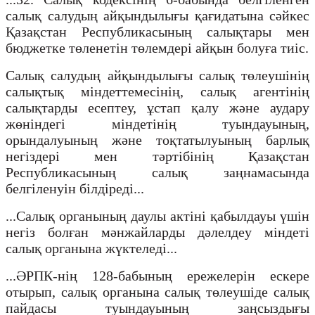
салық салудың айқындылығы қағидатына сәйкес
Қазақстан Республикасының салықтары мен
бюджетке төленетін төлемдері айқын болуға тиіс.
Салық салудың айқындылығы салық төлеушінің
салықтық міндеттемесінің, салық агентінің
салықтарды есептеу, ұстап қалу және аудару
жөніндегі міндетінің туындауының,
орындалуының және тоқтатылуының барлық
негіздері мен тәртібінің Қазақстан
Республикасының салық заңнамасында
белгіленуін білдіреді...
...Салық органының даулы актіні қабылдауы үшін
негіз болған мәнжайларды дәлелдеу міндеті
салық органына жүктеледі...
...ӘРПК-нің 128-бабының ережелерін ескере
отырып, салық органына салық төлеушіде салық
пайдасы туындауының заңсыздығы