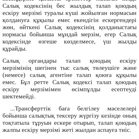
Салық кодексінің бес жылдық талап қоюдың
ескіру мерзімі туралы күші жойылған нормасын
қолдануға құқылы емес екендігін ескергендері
жөн, өйткені Салық кодексінің қолданыстағы
нормасы бойынша мұндай мерзім, егер Салық
кодексінде өзгеше көзделмесе, үш жылды
құрайды.
Салық органдары талап қоюдың ескіру
мерзімінің шегінен тыс салық төлеушіге және
(немесе) салық агентіне талап қоюға құқылы
емес. Бұл ретте Салық кодексі талап қоюдың
ескіру мерзімімен өсімпұлды есептеуді
шектемейді.
...Трансферттік баға белгілеу мәселелері
бойынша салықтық тексеру жүргізу кезінде оның
тоқтатыла тұруын ескере отырып, талап қоюдың
жалпы ескіру мерзімі жеті жылдан аспауға тиіс.