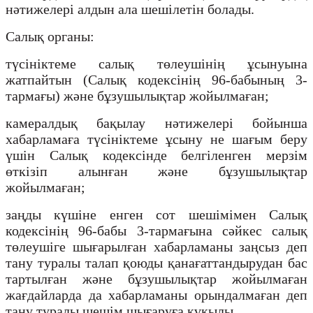
нәтижелері алдын ала шешілетін болады.
Салық органы:
түсініктеме салық төлеушінің ұсынуына
жатпайтын (Салық кодексінің 96-бабының 3-
тармағы) және бұзушылықтар жойылмаған;
камералдық бақылау нәтижелері бойынша
хабарламаға түсініктеме ұсыну не шағым беру
үшін Салық кодексінде белгіленген мерзім
өткізіп алынған және бұзушылықтар
жойылмаған;
заңды күшіне енген сот шешімімен Салық
кодексінің 96-бабы 3-тармағына сәйкес салық
төлеушіге шығарылған хабарламаны заңсыз деп
тану туралы талап қоюды қанағаттандырудан бас
тартылған және бұзушылықтар жойылмаған
жағдайларда да хабарламаны орындалмаған деп
тану туралы шешім шығаруға құқылы.