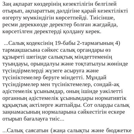
Заң ақпарат көздерінің кезектілігін белгілей
отырып, ақпараттың дәлдігіне қарай кезектілікті
өзгерту мүмкіндігін көрсетпейді. Тиісінше,
ресми дереккөзде деректер болған жағдайда,
көрсетілген деректерді қолдану керек.
...Салық кодексінің 19-бабы 2-тармағының 4)
тармақшасына сәйкес салық органдары өз
құзыреті шегінде салықтық міндеттеменің
туындауы, орындалуы және тоқтатылуы жөнінде
түсіндірмелерді жүзеге асыруға және
түсініктемелер беруге міндетті. Мұндай
түсіндірмелер мен түсініктемелер, сондай-ақ
әдістемелік ұсынымдар, оның ішінде уәкілетті
органның әдістемелік ұсынымдары нормативтік
құқықтық актілерге жатпайды. Сот оларды салық
заңнамасының нормаларына сәйкестігін ескере
отырып бағалауға тиіс...
...Салық саясатын (жаңа салықты және бюджетке