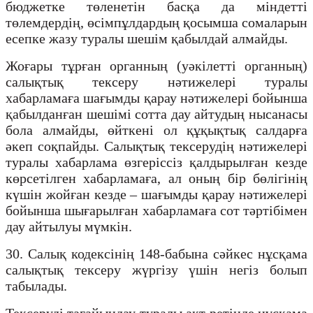
бюджетке төленетін басқа да міндетті
төлемдердің, өсімпұлдардың қосымша сомаларын
есепке жазу туралы шешім қабылдай алмайды.
Жоғары тұрған органның (уәкілетті органның)
салықтық тексеру нәтижелері туралы
хабарламаға шағымды қарау нәтижелері бойынша
қабылданған шешімі сотта дау айтудың нысанасы
бола алмайды, өйткені ол құқықтық салдарға
әкеп соқпайды. Салықтық тексерудің нәтижелері
туралы хабарлама өзгеріссіз қалдырылған кезде
көрсетілген хабарламаға, ал оның бір бөлігінің
күшін жойған кезде – шағымды қарау нәтижелері
бойынша шығарылған хабарламаға сот тәртібімен
дау айтылуы мүмкін.
30. Салық кодексінің 148-бабына сәйкес нұсқама
салықтық тексеру жүргізу үшін негіз болып
табылады.
Тексеруді тағайындау туралы акт ретінде нұсқама