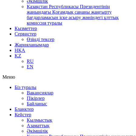
Әкімшілік
Қазақстан Республикасы Президентінің
жанындағы Қоғамдық сананы жаңғырту
бағдарламасын іске асыру жөніндегі ұлттық
комиссия туралы
Қызметтер
Сервистер
Өзіңді тексер
Жарияланымдар
НҚА
KZ
RU
EN
Меню
Біз туралы
Вакансиялар
Пікірлер
Байланыс
Бланктер
Кейстер
Қылмыстық
Азаматтық
Әкімшілік