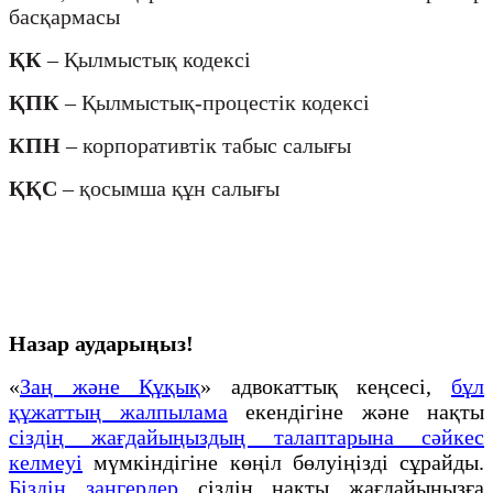
басқармасы
ҚК
– Қылмыстық кодексі
ҚПК
– Қылмыстық-процестік кодексі
КПН
– корпоративтік табыс салығы
ҚҚС
– қосымша құн салығы
Назар аударыңыз!
«
Заң және Құқық
» адвокаттық кеңсесі,
бұл
құжаттың жалпылама
екендігіне және нақты
сіздің жағдайыңыздың талаптарына сәйкес
келмеуі
мүмкіндігіне көңіл бөлуіңізді сұрайды.
Біздің заңгерлер
сіздің нақты жағдайыңызға