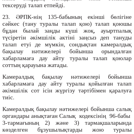
тексеруді талап етпейді.
23. ӘРПК-нің 135-бабының екінші бөлігіне
сәйкес (тану туралы талап қою) талап қоюшы
бұдан былай заңды күші жоқ, ауыртпалық
түсіретін әкімшілік актіні заңсыз деп тануды
талап етуі де мүмкін, сондықтан камералдық
бақылау нәтижелері бойынша орындалған
хабарламаға дау айту туралы талап қоюлар
соттың қарауына жатады.
Камералдық бақылау нәтижелері бойынша
хабарламаға дау айту туралы қойылған талап
әкімшілік сот ісін жүргізу тәртібімен қаралуға
тиіс.
Камералдық бақылау нәтижелері бойынша салық
органдары анықтаған Салық кодексінің 96-бабы
3-тармағының
2) және 3) тармақшаларында
көзделген бұзушылықтарды жою туралы