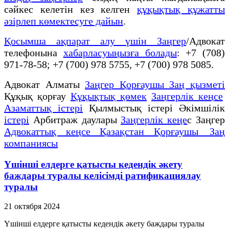
сәйкес келетін кез келген
құқықтық құжатты
әзірлеп көмектесуге дайын
.
Қосымша ақпарат алу үшін Заңгер
/Адвокат
телефонына
хабарласуыңызға болады
: +7 (708)
971-78-58; +7 (700) 978 5755, +7 (700) 978 5085.
Адвокат Алматы
Заңгер Қорғаушы Заң қызметі
Құқық қорғау
Құқықтық қөмек
Заңгерлік кеңсе
Азаматтық істері
Қылмыстық істері Әкімшілік
істері
Арбитраж даулары
Заңгерлік кеңе
с Заңгер
Адвокаттық кеңсе Қазақстан Қорғаушы Заң
компаниясы
Үшінші елдерге қатысты кедендік әкету
баждары туралы келісімді ратификациялау
туралы
21 октября 2024
Үшінші елдерге қатысты кедендік әкету баждары туралы