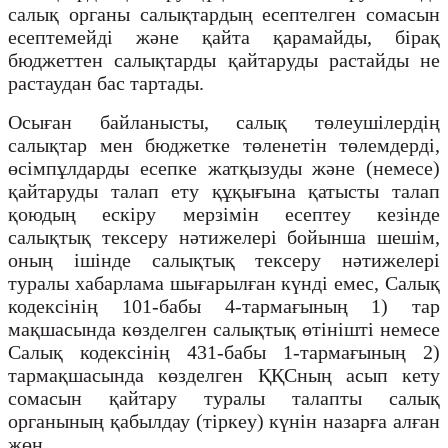
салық органы салықтардың есептелген сомасын
есептемейді және қайта қарамайды, бірақ
бюджеттен салықтарды қайтаруды растайды не
растаудан бас тартады.
Осыған байланысты, салық төлеушілердің
салықтар мен бюджетке төленетін төлемдерді,
өсімпұлдарды есепке жатқызуды және (немесе)
қайтаруды талап ету құқығына қатысты талап
қоюдың ескіру мерзімін есептеу кезінде
салықтық тексеру нәтижелері бойынша шешім,
оның ішінде салықтық тексеру нәтижелері
туралы хабарлама шығарылған күнді емес, Салық
кодексінің 101-бабы 4-тармағының 1) тар
мақшасында көзделген салықтық өтінішті немесе
Салық кодексінің 431-бабы 1-тармағының 2)
тармақшасында көзделген ҚҚСның асып кету
сомасын қайтару туралы талапты салық
органының қабылдау (тіркеу) күнін назарға алған
жөн...