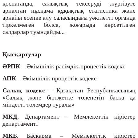
қоспағанда, салықтық тексеруді жүргізуге
арналған нұсқама құқықтық статистика және
арнайы есепке алу саласындағы уәкілетті органда
тіркелмеген болса, жоғарыда көрсетілген
салдарлар туындайды...
Қысқартулар
ӘРПК
– Әкімшілік рәсімдік-процестік кодекс
АПК
– Әкімшілік процестік кодекс
Салық кодекс
– Қазақстан Республикасының
«Салық және бютжетке төленетін басқа да
міндетті төлемдер туралы»
МКД
, Департамент – Мемлекеттік кірістер
департаменті
МКБ
, Басқарма – Мемлекеттік кірістер