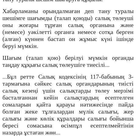
Хабарламаны орындалмаған деп тану туралы
шешімге шағымды (талап қоюды) салық төлеуші
оны жоғары тұрған салық органына және
(немесе) уәкілетті органға немесе сотқа берген
(алған) күннен бастап он жұмыс күні ішінде
беруі мүмкін.
Шағым (талап қою) берілуі мүмкін органды
таңдау құқығы салық төлеушіге тиесілі...
...Бұл ретте Салық кодексінің 117-бабының 3-
тармағына сәйкес салық органдарының тиісті
салық кезеңі үшін салықтарды төлеу мерзімі
басталғаннан кейін салықтардың есептелген
сомаларын қайта қарауы нәтижесінде пайда
болған жеке тұлғалардан мүлік салығы, жер
салығы және көлік құралдары салығы бойынша
бересі сомасына өсімпұл есептелмейтінін
назарда ұстаған жөн...