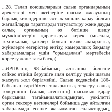
...28. Талап қоюшылардың салық органдарының
әрекеттері мен актілеріне шағым жасауының
барлық кезеңдерінде сот әкімшілік қарау болған
жағдайларда тараптарды татуластыру және дауды
салық органының өз бетінше шешу
мүмкіндіктерін қарастыруы керек (мысалы,
техникалық қателер болған кезде ақпараттық
жүйелерге өзгерістер енгізу, камералдық бақылау
хабарламалары үшін "орындалған" мәртебесін
көрсету және тағы басқа)...
...ӘРПК-нің 98-бабының алтыншы бөлігіне
сәйкес өтініш берушіге зиян келтіру үшін шағым
жасауға жол берілмейді. Салық кодексінің 186-
бабының тәртібімен тақырыптық тексеру салық
төлеушінің (салық агентінің) шағымын қарау
барысында тағайындалатындықтан, уәкілетті
орган тексеру нәтижелері бойынша дау айтылған
хабарламада есепке жазылмаған салықтардың,