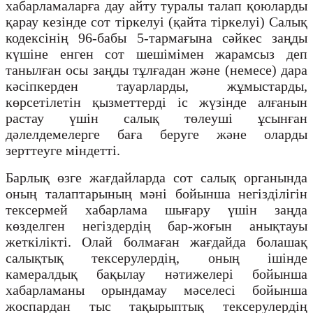
хабарламаларға дау айту туралы талап қоюларды
қарау кезінде сот тіркелуі (қайта тіркелуі) Салық
кодексінің 96-бабы 5-тармағына сәйкес заңды
күшіне енген сот шешімімен жарамсыз деп
танылған осы заңды тұлғадан және (немесе) дара
кәсіпкерден тауарларды, жұмыстарды,
көрсетілетін қызметтерді іс жүзінде алғанын
растау үшін салық төлеуші ұсынған
дәлелдемелерге баға беруге және оларды
зерттеуге міндетті.
Барлық өзге жағдайларда сот салық органында
оның талаптарының мәні бойынша негізділігін
тексермей хабарлама шығару үшін заңда
көзделген негіздердің бар-жоғын анықтауы
жеткілікті. Олай болмаған жағдайда болашақ
салықтық тексерулердің, оның ішінде
камералдық бақылау нәтижелері бойынша
хабарламаны орындамау мәселесі бойынша
жоспардан тыс тақырыптық тексерулердің