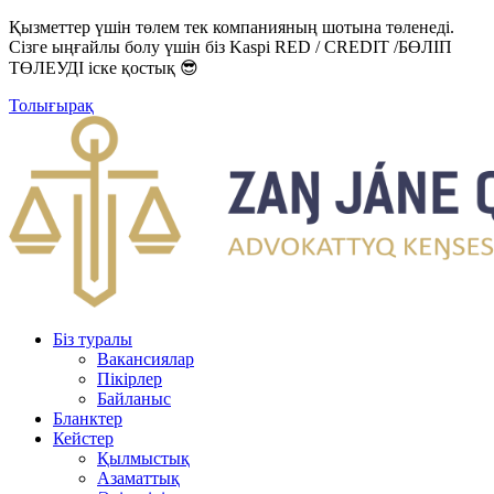
Қызметтер үшін төлем тек компанияның шотына төленеді.
Сізге ыңғайлы болу үшін біз Kaspi RED / CREDIT /БӨЛІП
ТӨЛЕУДІ іске қостық 😎
Толығырақ
Біз туралы
Вакансиялар
Пікірлер
Байланыс
Бланктер
Кейстер
Қылмыстық
Азаматтық