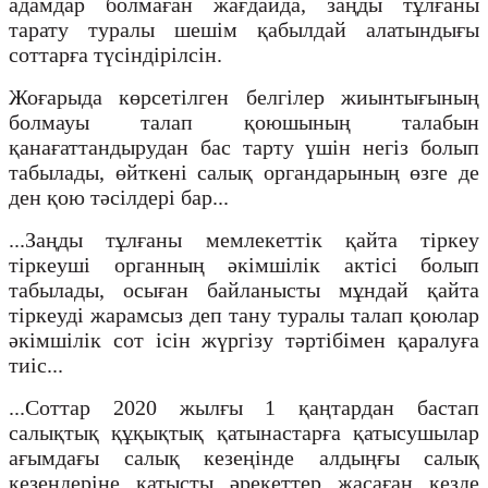
адамдар болмаған жағдайда, заңды тұлғаны
тарату туралы шешім қабылдай алатындығы
соттарға түсіндірілсін.
Жоғарыда көрсетілген белгілер жиынтығының
болмауы талап қоюшының талабын
қанағаттандырудан бас тарту үшін негіз болып
табылады, өйткені салық органдарының өзге де
ден қою тәсілдері бар...
...Заңды тұлғаны мемлекеттік қайта тіркеу
тіркеуші органның әкімшілік актісі болып
табылады, осыған байланысты мұндай қайта
тіркеуді жарамсыз деп тану туралы талап қоюлар
әкімшілік сот ісін жүргізу тәртібімен қаралуға
тиіс...
...Соттар 2020 жылғы 1 қаңтардан бастап
салықтық құқықтық қатынастарға қатысушылар
ағымдағы салық кезеңінде алдыңғы салық
кезеңдеріне қатысты әрекеттер жасаған кезде