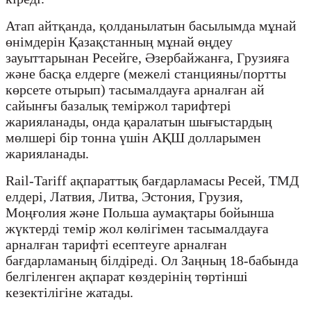
Атап айтқанда, қолданылатын басылымда мұнай
өнімдерін Қазақстанның мұнай өңдеу
зауыттарынан Ресейге, Әзербайжанға, Грузияға
және басқа елдерге (межелі станцияны/портты
көрсете отырып) тасымалдауға арналған ай
сайынғы базалық теміржол тарифтері
жарияланады, онда қаралатын шығыстардың
мөлшері бір тонна үшін АҚШ долларымен
жарияланады.
Rail-Tariff ақпараттық бағдарламасы Ресей, ТМД
елдері, Латвия, Литва, Эстония, Грузия,
Моңғолия және Польша аумақтары бойынша
жүктерді темір жол көлігімен тасымалдауға
арналған тарифті есептеуге арналған
бағдарламаның білдіреді. Ол Заңның 18-бабында
белгіленген ақпарат көздерінің төртінші
кезектілігіне жатады.