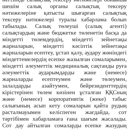
шешім салық органы салықтық тексеру
нәтижелеріне қатысты шығарған салықтық
тексеру нәтижелері туралы хабарлама болып
табылады. Салық төлеуші (салық агенті)
салықтардың және бюджетке төленетін басқа да
міндетті төлемдердің, міндетті зейнетақы
жарналарын, міндетті кәсіптік зейнетақы
жарналарын есептеу, ұстап қалу, аудару жөніндегі
міндеттемелердің есепке жазылған сомаларымен,
міндетті әлеуметтік медициналық сақтанды руға
әлеуметтік аударымдарды және (немесе)
жарналарды есептеумен және төлеумен,
залалдарды азайтумен, бейрезиденттердің
кірістерінен төлем көзінен ұсталған ҚҚСның
және (немесе) корпоративтік (жеке) табыс
салығының асып кету сомаларын қайта рудың
расталмауымен келіспеген жағдайда, сот
тәртібімен хабарламаға ғана шағым жасалады.
Сот дау айтылған сомаларды есепке жазудың