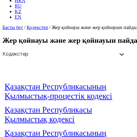
НҚА
RU
KZ
EN
Басты бет
/
Кодекстер
/
Жер қойнауы және жер қойнауын пайдал
Жер қойнауы және жер қойнауын пайда
Қазақстан Республикасының
Қылмыстық-процестік кодексi
Қазақстан Республикасы
Қылмыстық кодексі
Қазақстан Республикасының