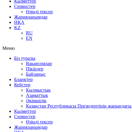
Қызметтер
Сервистер
Өзіңді тексер
Жарияланымдар
НҚА
KZ
RU
EN
Меню
Біз туралы
Вакансиялар
Пікірлер
Байланыс
Бланктер
Кейстер
Қылмыстық
Азаматтық
Әкімшілік
Қазақстан Республикасы Президентінің жанындағы 
Қызметтер
Сервистер
Өзіңді тексер
Жарияланымдар