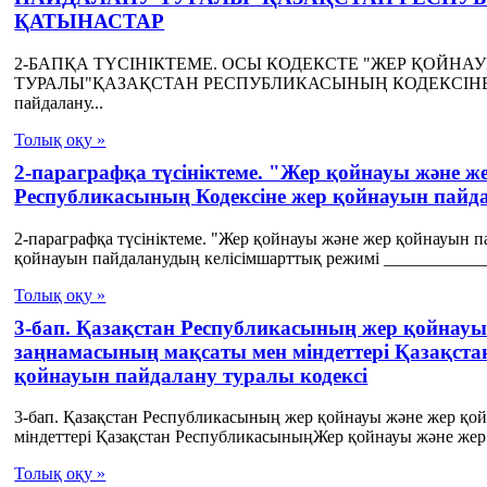
ҚАТЫНАСТАР
2-БАПҚА ТҮСІНІКТЕМЕ. ОСЫ КОДЕКСТЕ "ЖЕР ҚОЙН
ТУРАЛЫ"ҚАЗАҚСТАН РЕСПУБЛИКАСЫНЫҢ КОДЕКСІНЕ РЕ
пайдалану...
Толық оқу »
2-параграфқа түсініктеме. "Жер қойнауы және 
Республикасының Кодексіне жер қойнауын пайд
2-параграфқа түсініктеме. "Жер қойнауы және жер қойнауын 
қойнауын пайдаланудың келісімшарттық режимі _____________
Толық оқу »
3-бап. Қазақстан Республикасының жер қойнау
заңнамасының мақсаты мен міндеттері Қазақст
қойнауын пайдалану туралы кодексі
3-бап. Қазақстан Республикасының жер қойнауы және жер қо
міндеттері Қазақстан РеспубликасыныңЖер қойнауы және жер 
Толық оқу »