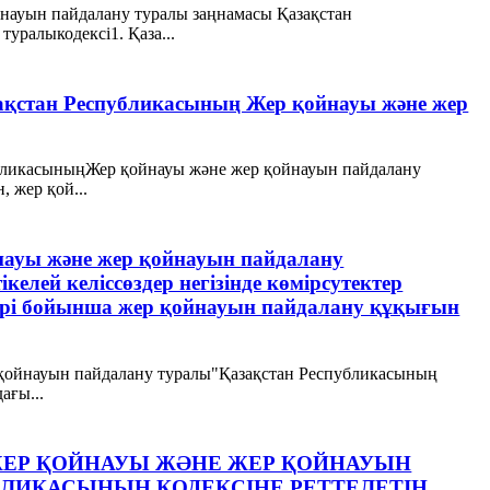
йнауын пайдалану туралы заңнамасы Қазақстан
уралыкодексі1. Қаза...
азақстан Республикасының Жер қойнауы және жер
публикасыныңЖер қойнауы және жер қойнауын пайдалану
 жер қой...
науы және жер қойнауын пайдалану
елей келіссөздер негізінде көмірсутектер
ері бойынша жер қойнауын пайдалану құқығын
р қойнауын пайдалану туралы"Қазақстан Республикасының
ағы...
"ЖЕР ҚОЙНАУЫ ЖӘНЕ ЖЕР ҚОЙНАУЫН
ЛИКАСЫНЫҢ КОДЕКСІНЕ РЕТТЕЛЕТІН