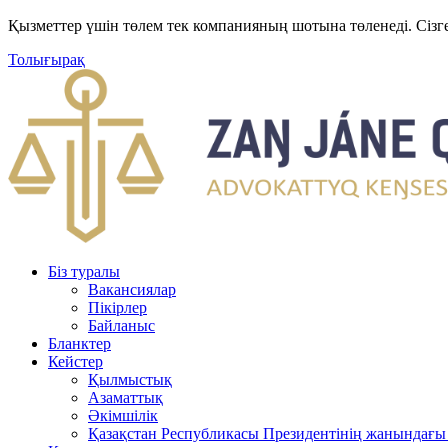
Қызметтер үшін төлем тек компанияның шотына төленеді. Сізг
Толығырақ
Біз туралы
Вакансиялар
Пікірлер
Байланыс
Бланктер
Кейстер
Қылмыстық
Азаматтық
Әкімшілік
Қазақстан Республикасы Президентінің жанындағы 