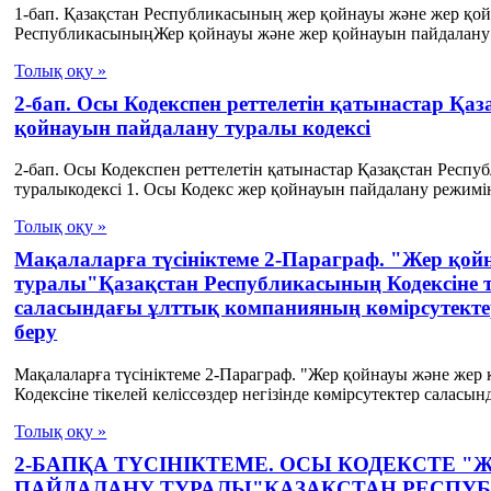
1-бап. Қазақстан Республикасының жер қойнауы және жер қо
РеспубликасыныңЖер қойнауы және жер қойнауын пайдалану т
Толық оқу »
2-бап. Осы Кодекспен реттелетін қатынастар Қ
қойнауын пайдалану туралы кодексі
2-бап. Осы Кодекспен реттелетін қатынастар Қазақстан Рес
туралыкодексі 1. Осы Кодекс жер қойнауын пайдалану режимін,
Толық оқу »
Мақалаларға түсініктеме 2-Параграф. "Жер қой
туралы"Қазақстан Республикасының Кодексіне тік
саласындағы ұлттық компанияның көмірсутект
беру
Мақалаларға түсініктеме 2-Параграф. "Жер қойнауы және же
Кодексіне тікелей келіссөздер негізінде көмірсутектер саласынд
Толық оқу »
2-БАПҚА ТҮСІНІКТЕМЕ. ОСЫ КОДЕКСТЕ 
ПАЙДАЛАНУ ТУРАЛЫ"ҚАЗАҚСТАН РЕСПУБ