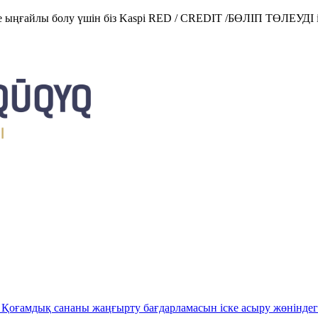
е ыңғайлы болу үшін біз Kaspi RED / CREDIT /БӨЛІП ТӨЛЕУДІ і
Қоғамдық сананы жаңғырту бағдарламасын іске асыру жөніндег