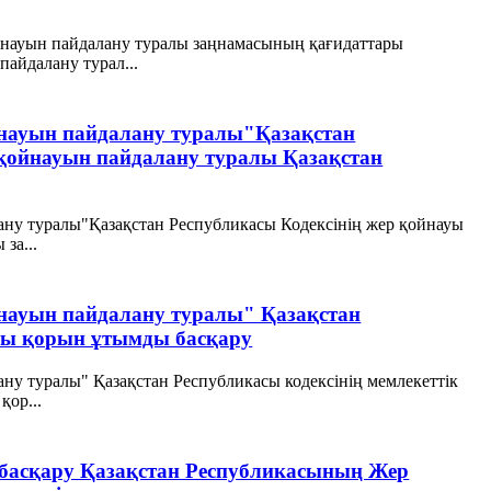
йнауын пайдалану туралы заңнамасының қағидаттары
айдалану турал...
ойнауын пайдалану туралы"Қазақстан
 қойнауын пайдалану туралы Қазақстан
лану туралы"Қазақстан Республикасы Кодексінің жер қойнауы
за...
ойнауын пайдалану туралы" Қазақстан
ауы қорын ұтымды басқару
ану туралы" Қазақстан Республикасы кодексінің мемлекеттік
қор...
 басқару Қазақстан Республикасының Жер