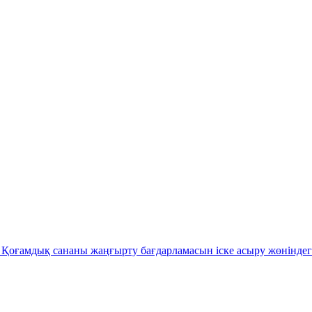
Қоғамдық сананы жаңғырту бағдарламасын іске асыру жөніндег