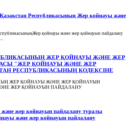
рту Қазақстан Республикасының Жер қойнауы және
н РеспубликасыныңЖер қойнауы және жер қойнауын пайдалану
..
СПУБЛИКАСЫНЫҢ ЖЕР ҚОЙНАУЫ ЖӘНЕ ЖЕР
АСЫ "ЖЕР ҚОЙНАУЫ ЖӘНЕ ЖЕР
ТАН РЕСПУБЛИКАСЫНЫҢ КОДЕКСІНЕ
ЫНЫҢ ЖЕР ҚОЙНАУЫ ЖӘНЕ ЖЕР ҚОЙНАУЫН
ЖӘНЕ ЖЕР ҚОЙНАУЫН ПАЙДАЛАНУ
ы және жер қойнауын пайдалану туралы
йнауы және жер қойнауын пайдалану