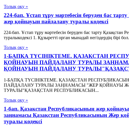
Толық оқу »
224-бап. Ұстап тұру мәртебесін беруден бас та
жер қойнауын пайдалану туралы кодексі
224-бап. Ұстап тұру мәртебесін беруден бас тарту Қазақста
туралыкодексі 1. Құзыретті орган мынадай негіздердің бірі бол.
Толық оқу »
1-БАПҚА ТҮСІНІКТЕМЕ. ҚАЗАҚСТАН РЕ
ҚОЙНАУЫН ПАЙДАЛАНУ ТУРАЛЫ ЗАҢНАМ
ҚОЙНАУЫН ПАЙДАЛАНУ ТУРАЛЫ"ҚАЗАҚС
1-БАПҚА ТҮСІНІКТЕМЕ. ҚАЗАҚСТАН РЕСПУБЛИКАС
ПАЙДАЛАНУ ТУРАЛЫ ЗАҢНАМАСЫ "ЖЕР ҚОЙНАУЫ 
ТУРАЛЫ"ҚАЗАҚСТАН РЕСПУБЛИКАСЫН...
Толық оқу »
1-бап. Қазақстан Республикасының жер қойнау
заңнамасы Қазақстан Республикасының Жер қо
туралы кодексі