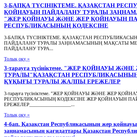
3-БАПҚА ТҮСІНІКТЕМЕ. ҚАЗАҚСТАН РЕ
ҚОЙНАУЫН ПАЙДАЛАНУ ТУРАЛЫ ЗАҢНАМ
"ЖЕР ҚОЙНАУЫ ЖӘНЕ ЖЕР ҚОЙНАУЫН П
РЕСПУБЛИКАСЫНЫҢ КОДЕКСІНЕ
3-БАПҚА ТҮСІНІКТЕМЕ. ҚАЗАҚСТАН РЕСПУБЛИКАС
ПАЙДАЛАНУ ТУРАЛЫ ЗАҢНАМАСЫНЫҢ МАҚСАТЫ МЕН
ПАЙДАЛАНУ ТУРА...
Толық оқу »
3-тарауға түсініктеме. "ЖЕР ҚОЙНАУЫ Ж
ТУРАЛЫ"ҚАЗАҚСТАН РЕСПУБЛИКАСЫНЫҢ
ҚҰҚЫҒЫ ТУРАЛЫ ЖАЛПЫ ЕРЕЖЕЛЕР
3-тарауға түсініктеме. "ЖЕР ҚОЙНАУЫ ЖӘНЕ ЖЕР Қ
РЕСПУБЛИКАСЫНЫҢ КОДЕКСІНЕ ЖЕР ҚОЙНАУЫН П
ЕРЕЖЕЛЕР_________________...
Толық оқу »
4-бап. Қазақстан Республикасының жер қойнау
заңнамасының қағидаттары Қазақстан Республ