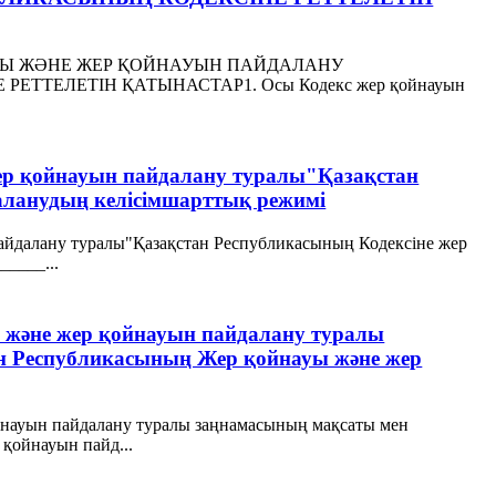
АУЫ ЖӘНЕ ЖЕР ҚОЙНАУЫН ПАЙДАЛАНУ
ТТЕЛЕТІН ҚАТЫНАСТАР1. Осы Кодекс жер қойнауын
жер қойнауын пайдалану туралы"Қазақстан
аланудың келісімшарттық режимі
пайдалану туралы"Қазақстан Республикасының Кодексіне жер
____...
ы және жер қойнауын пайдалану туралы
ан Республикасының Жер қойнауы және жер
йнауын пайдалану туралы заңнамасының мақсаты мен
қойнауын пайд...