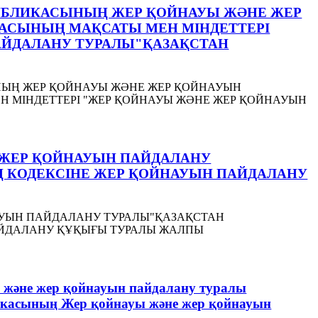
СПУБЛИКАСЫНЫҢ ЖЕР ҚОЙНАУЫ ЖӘНЕ ЖЕР
АСЫНЫҢ МАҚСАТЫ МЕН МІНДЕТТЕРІ
АЙДАЛАНУ ТУРАЛЫ"ҚАЗАҚСТАН
ЫНЫҢ ЖЕР ҚОЙНАУЫ ЖӘНЕ ЖЕР ҚОЙНАУЫН
 МІНДЕТТЕРІ "ЖЕР ҚОЙНАУЫ ЖӘНЕ ЖЕР ҚОЙНАУЫН
ӘНЕ ЖЕР ҚОЙНАУЫН ПАЙДАЛАНУ
 КОДЕКСІНЕ ЖЕР ҚОЙНАУЫН ПАЙДАЛАНУ
ОЙНАУЫН ПАЙДАЛАНУ ТУРАЛЫ"ҚАЗАҚСТАН
АЙДАЛАНУ ҚҰҚЫҒЫ ТУРАЛЫ ЖАЛПЫ
ы және жер қойнауын пайдалану туралы
икасының Жер қойнауы және жер қойнауын