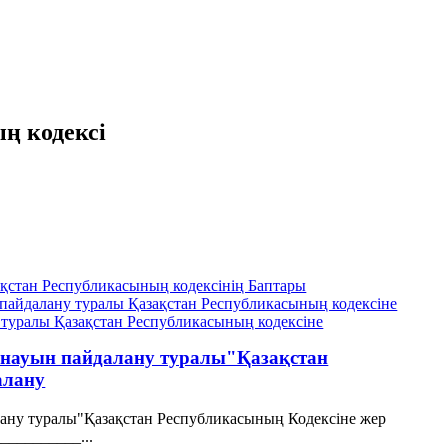
ң кодексі
қстан Республикасының кодексінің Баптары
пайдалану туралы Қазақстан Республикасының кодексіне
 туралы Қазақстан Республикасының кодексіне
ойнауын пайдалану туралы"Қазақстан
алану
алану туралы"Қазақстан Республикасының Кодексіне жер
__________...