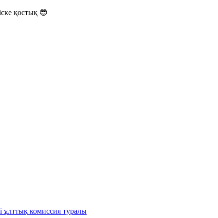
ске қостық 😎
і ұлттық комиссия туралы