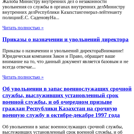
Жалоба Министру внутренних дел о незаконности
увольнения со службы в органах внутренних делМинистру
внутренних делРеспублики Казахстангенерал-лейтенанту
полицииЕ.С. СаденовуНа...
Читать полностью »
Приказы о назначении и увольнений директора
Приказы о назначении и увольнений директораВнимание!
Юридическая компания Закон и Право, обращает ваше
внимание на то, что данный документ является базовым и не
всегда отвечае...
Читать полностью »
Об увольнении в запас военнослужащих срочной
службы, выслуживших установленный срок
военной службы, и об очередном призыве
граждан Республики Казахстан на срочную
военную службу в октябре-декабре 1997 года
Об увольнении в запас военнослужащих срочной службы,
выслуживших установленный срок военной службы, и об