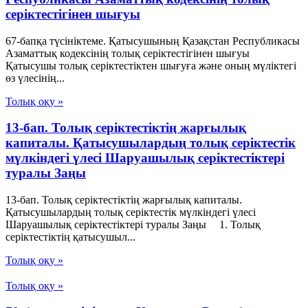
серіктестігінен шығуы
67-бапқа түсініктеме. Қатысушының Қазақстан Республикасы
Азаматтық кодексінің толық серіктестігінен шығуы
Қатысушы толық серіктестіктен шығуға және оның мүліктегі
өз үлесінің...
Толық оқу »
13-бап. Толық серiктестiктiң жарғылық
капиталы. Қатысушылардың толық серiктестiк
мүлкiндегi үлесi Шаруашылық серіктестіктері
туралы Заңы
13-бап. Толық серiктестiктiң жарғылық капиталы.
Қатысушылардың толық серiктестiк мүлкiндегi үлесi
Шаруашылық серіктестіктері туралы Заңы 1. Толық
серiктестiктiң қатысушыл...
Толық оқу »
Толық оқу »