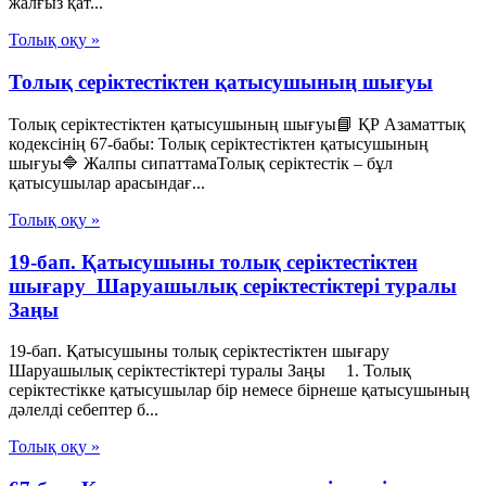
жалғыз қат...
Толық оқу »
Толық серіктестіктен қатысушының шығуы
Толық серіктестіктен қатысушының шығуы📘 ҚР Азаматтық
кодексінің 67-бабы: Толық серіктестіктен қатысушының
шығуы🔷 Жалпы сипаттамаТолық серіктестік – бұл
қатысушылар арасындағ...
Толық оқу »
19-бап. Қатысушыны толық серiктестiктен
шығару Шаруашылық серіктестіктері туралы
Заңы
19-бап. Қатысушыны толық серiктестiктен шығару
Шаруашылық серіктестіктері туралы Заңы 1. Толық
серiктестiкке қатысушылар бiр немесе бiрнеше қатысушының
дәлелдi себептер б...
Толық оқу »