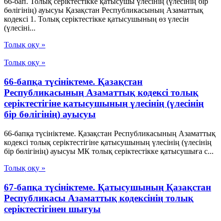
66-бап. Толық серiктестiкке қатысушы үлесiнiң (үлесiнiң бiр
бөлiгiнiң) ауысуы Қазақстан Республикасының Азаматтық
кодексi 1. Толық серiктестiкке қатысушының өз үлесiн
(үлесiнi...
Толық оқу »
Толық оқу »
66-бапқа түсініктеме. Қазақстан
Республикасының Азаматтық кодексі толық
серіктестігіне қатысушының үлесінің (үлесінің
бір бөлігінің) ауысуы
66-бапқа түсініктеме. Қазақстан Республикасының Азаматтық
кодексі толық серіктестігіне қатысушының үлесінің (үлесінің
бір бөлігінің) ауысуы МК толық серіктестікке қатысушыға с...
Толық оқу »
67-бапқа түсініктеме. Қатысушының Қазақстан
Республикасы Азаматтық кодексінің толық
серіктестігінен шығуы