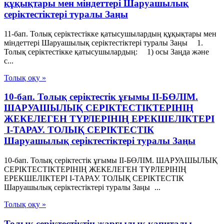
құқықтары мен мiндеттерi Шаруашылық
серіктестіктері туралы Заңы
11-бап. Толық серiктестiкке қатысушылардың құқықтары мен
мiндеттерi Шаруашылық серіктестіктері туралы Заңы 1.
Толық серiктестiкке қатысушылардың: 1) осы Заңда және
с...
Толық оқу »
10-бап. Толық серiктестiк ұғымы II-БӨЛIМ.
ШАРУАШЫЛЫҚ СЕРIКТЕСТIКТЕРIНIҢ
ЖЕКЕЛЕГЕН ТҮРЛЕРIНIҢ ЕРЕКШЕЛIКТЕРI
I-ТАРАУ. ТОЛЫҚ СЕРIКТЕСТIК
Шаруашылық серіктестіктері туралы Заңы
10-бап. Толық серiктестiк ұғымы II-БӨЛIМ. ШАРУАШЫЛЫҚ
СЕРIКТЕСТIКТЕРIНIҢ ЖЕКЕЛЕГЕН ТҮРЛЕРIНIҢ
ЕРЕКШЕЛIКТЕРI I-ТАРАУ. ТОЛЫҚ СЕРIКТЕСТIК
Шаруашылық серіктестіктері туралы Заңы ...
Толық оқу »
Толық серіктестіктің жарғылық капиталы