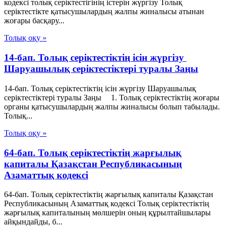
кодексі толық серіктестігінің істерін жүргізу Толық
серіктестікте қатысушылардың жалпы жиналысы атынан
жоғары басқару...
Толық оқу »
14-бап. Толық серiктестiктiң iсiн жүргiзу
Шаруашылық серіктестіктері туралы Заңы
14-бап. Толық серiктестiктiң iсiн жүргiзу Шаруашылық
серіктестіктері туралы Заңы 1. Толық серiктестiктiң жоғары
органы қатысушылардың жалпы жиналысы болып табылады.
Толық...
Толық оқу »
64-бап. Толық серiктестiктiң жарғылық
капиталы Қазақстан Республикасының
Азаматтық кодексi
64-бап. Толық серiктестiктiң жарғылық капиталы Қазақстан
Республикасының Азаматтық кодексi Толық серiктестiктiң
жарғылық капиталының мөлшерiн оның құрылтайшылары
айқындайды, б...