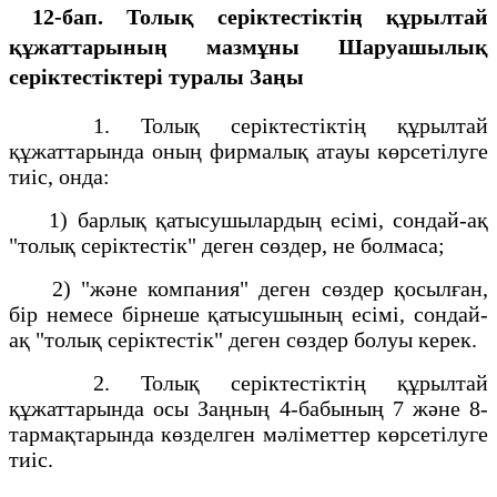
12-бап. Толық серiктестiктiң құрылтай
құжаттарының мазмұны Шаруашылық
серіктестіктері туралы Заңы
1. Толық серiктестiктiң құрылтай
құжаттарында оның фирмалық атауы көрсетiлуге
тиiс, онда:
1) барлық қатысушылардың есiмi, сондай-ақ
"толық серiктестiк" деген сөздер, не болмаса;
2) "және компания" деген сөздер қосылған,
бiр немесе бiрнеше қатысушының есiмi, сондай-
ақ "толық серiктестiк" деген сөздер болуы керек.
2. Толық серiктестiктiң құрылтай
құжаттарында осы Заңның 4-бабының 7 және 8-
тармақтарында көзделген мәлiметтер көрсетiлуге
тиiс.