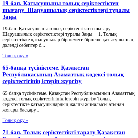
19-бап. Қатысушыны толық серiктестiктен
шығару Шаруашылық серіктестіктері туралы
Заңы
19-бап. Қатысушыны толық серiктестiктен шығару
Шаруашылық серіктестіктері туралы Заңы 1. Толық
серiктестiкке қатысушылар бiр немесе бiрнеше қатысушының
дәлелдi себептер б...
Толық оқу »
65-бапқа түсініктеме. Қазақстан
Республикасының Азаматтық кодексі толық
серіктестігінің істерін жүргізу
65-бапқа түсініктеме. Қазақстан Республикасының Азаматтық
кодексі толық серіктестігінің істерін жүргізу Толық
серіктестікте қатысушылардың жалпы жиналысы атынан
жоғары басқару...
Толық оқу »
71-бап. Толық серiктестiктi тарату Қазақстан