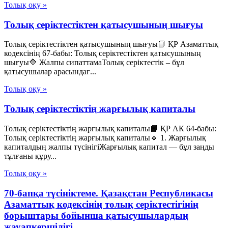
Толық оқу »
Толық серіктестіктен қатысушының шығуы
Толық серіктестіктен қатысушының шығуы📘 ҚР Азаматтық
кодексінің 67-бабы: Толық серіктестіктен қатысушының
шығуы🔷 Жалпы сипаттамаТолық серіктестік – бұл
қатысушылар арасындағ...
Толық оқу »
Толық серіктестіктің жарғылық капиталы
Толық серіктестіктің жарғылық капиталы📘 ҚР АК 64-бабы:
Толық серіктестіктің жарғылық капиталы🔹 1. Жарғылық
капиталдың жалпы түсінігіЖарғылық капитал — бұл заңды
тұлғаны құру...
Толық оқу »
70-бапқа түсініктеме. Қазақстан Республикасы
Азаматтық кодексінің толық серіктестігінің
борыштары бойынша қатысушылардың
жауапкершілігі