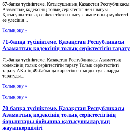
67-бапқа түсініктеме. Қатысушының Қазақстан Республикасы
Азаматтық кодексінің толық серіктестігінен шығуы
Қатысушы толық серіктестіктен шығуға және оның мүліктегі
өз үлесінің...
Толық оқу »
71-бапқа түсініктеме. Қазақстан Республикасы
Азаматтық кодексінің толық серіктестігін тарату
71-бапқа түсініктеме. Қазақстан Республикасы Азаматтық
кодексінің толық серіктестігін тарату Толық серіктестікті
тарату АК-нің 49-бабында көрсетілген заңды тұлғаларды
таратуды...
Толық оқу »
Толық оқу »
70-бапқа түсініктеме. Қазақстан Республикасы
Азаматтық кодексінің толық серіктестігінің
борыштары бойынша қатысушылардың
жауапкершілігі