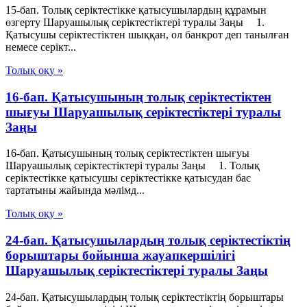
15-бап. Толық серiктестiкке қатысушылардың құрамын
өзгерту Шаруашылық серіктестіктері туралы Заңы 1.
Қатысушы серiктестiктен шыққан, ол банкрот деп танылған
немесе серiкт...
Толық оқу »
16-бап. Қатысушының толық серiктестiктен
шығуы Шаруашылық серіктестіктері туралы
Заңы
16-бап. Қатысушының толық серiктестiктен шығуы
Шаруашылық серіктестіктері туралы Заңы 1. Толық
серiктестiкке қатысушы серiктестiкке қатысудан бас
тартатыны жайында мәлiмд...
Толық оқу »
24-бап. Қатысушылардың толық серiктестiктiң
борыштары бойынша жауапкершiлiгi
Шаруашылық серіктестіктері туралы Заңы
24-бап. Қатысушылардың толық серiктестiктiң борыштары