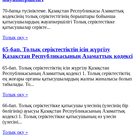
70-бапқа түсініктеме. Қазақстан Республикасы Азаматтық
кодексінің толық серіктестігінің борыштары бойынша
қатысушылардың жауапкершілігі Толық серіктестікке
қатысушылар серікте...
Толық оқу »
65-бап. Толық серiктестiктiң iсiн жүргiзу
Қазақстан Республикасының Азаматтық кодексi
65-бап. Толық серiктестiктiң iсiн жүргiзу Қазақстан
Республикасының Азаматтық кодексi 1. Толық серiктестiктiң
ең жоғары органы қатысушылардың жалпы жиналысы болып
табылады. То...
Толық оқу »
66-бап. Толық серiктестiкке қатысушы үлесiнiң (үлесiнiң бiр
бөлiгiнiң) ауысуы Қазақстан Республикасының Азаматтық
кодексi 1. Толық серiктестiкке қатысушының өз үлесiн
(үлесiнi...
Толық оқу »