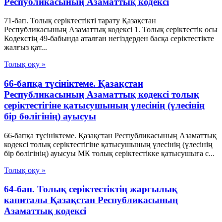
Республикасының Азаматтық кодексi
71-бап. Толық серiктестiктi тарату Қазақстан
Республикасының Азаматтық кодексi 1. Толық серiктестiк осы
Кодекстiң 49-бабында аталған негiздерден басқа серiктестiкте
жалғыз қат...
Толық оқу »
66-бапқа түсініктеме. Қазақстан
Республикасының Азаматтық кодексі толық
серіктестігіне қатысушының үлесінің (үлесінің
бір бөлігінің) ауысуы
66-бапқа түсініктеме. Қазақстан Республикасының Азаматтық
кодексі толық серіктестігіне қатысушының үлесінің (үлесінің
бір бөлігінің) ауысуы МК толық серіктестікке қатысушыға с...
Толық оқу »
64-бап. Толық серiктестiктiң жарғылық
капиталы Қазақстан Республикасының
Азаматтық кодексi