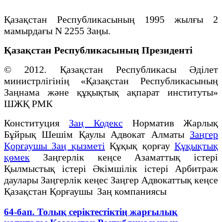
Қазақстан Республикасының 1995 жылғы 2
мамырдағы N 2255 Заңы.
Қазақстан Республикасының Президенті
© 2012. Қазақстан Республикасы Әділет
министрлігінің «Қазақстан Республикасының
Заңнама және құқықтық ақпарат институты»
ШЖҚ РМК
Конституция
Заң Кодекс
Норматив Жарлық
Бұйрық Шешім Қаулы Адвокат Алматы
Заңгер
Қорғаушы Заң қызметі
Құқық қорғау
Құқықтық
қөмек
Заңгерлік кеңсе Азаматтық істері
Қылмыстық істері Әкімшілік істері Арбитраж
даулары Заңгерлік кеңес Заңгер Адвокаттық кеңсе
Қазақстан Қорғаушы Заң компаниясы
64-бап. Толық серiктестiктiң жарғылық