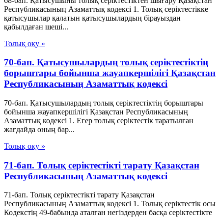
68-бап. Қатысушыны толық серiктестiктен шығару Қазақстан
Республикасының Азаматтық кодексi 1. Толық серiктестiкке
қатысушылар қалатын қатысушылардың бiрауыздан
қабылдаған шешi...
Толық оқу »
70-бап. Қатысушылардың толық серiктестiктiң
борыштары бойынша жауапкершiлiгi Қазақстан
Республикасының Азаматтық кодексi
70-бап. Қатысушылардың толық серiктестiктiң борыштары
бойынша жауапкершiлiгi Қазақстан Республикасының
Азаматтық кодексi 1. Егер толық серiктестiк таратылған
жағдайда оның бар...
Толық оқу »
71-бап. Толық серiктестiктi тарату Қазақстан
Республикасының Азаматтық кодексi
71-бап. Толық серiктестiктi тарату Қазақстан
Республикасының Азаматтық кодексi 1. Толық серiктестiк осы
Кодекстiң 49-бабында аталған негiздерден басқа серiктестiкте