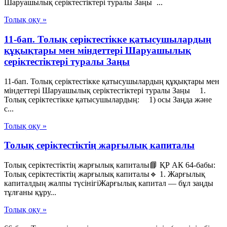
Шаруашылық серіктестіктері туралы Заңы ...
Толық оқу »
11-бап. Толық серiктестiкке қатысушылардың
құқықтары мен мiндеттерi Шаруашылық
серіктестіктері туралы Заңы
11-бап. Толық серiктестiкке қатысушылардың құқықтары мен
мiндеттерi Шаруашылық серіктестіктері туралы Заңы 1.
Толық серiктестiкке қатысушылардың: 1) осы Заңда және
с...
Толық оқу »
Толық серіктестіктің жарғылық капиталы
Толық серіктестіктің жарғылық капиталы📘 ҚР АК 64-бабы:
Толық серіктестіктің жарғылық капиталы🔹 1. Жарғылық
капиталдың жалпы түсінігіЖарғылық капитал — бұл заңды
тұлғаны құру...
Толық оқу »