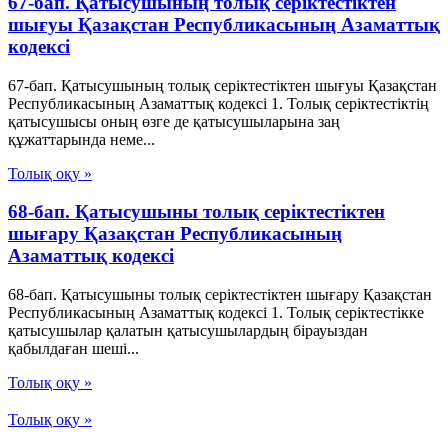
67-бап. Қатысушының толық серiктестiктен
шығуы Қазақстан Республикасының Азаматтық
кодексi
67-бап. Қатысушының толық серiктестiктен шығуы Қазақстан
Республикасының Азаматтық кодексi 1. Толық серiктестiктiң
қатысушысы оның өзге де қатысушыларына заң
құжаттарында неме...
Толық оқу »
68-бап. Қатысушыны толық серiктестiктен
шығару Қазақстан Республикасының
Азаматтық кодексi
68-бап. Қатысушыны толық серiктестiктен шығару Қазақстан
Республикасының Азаматтық кодексi 1. Толық серiктестiкке
қатысушылар қалатын қатысушылардың бiрауыздан
қабылдаған шешi...
Толық оқу »
Толық оқу »