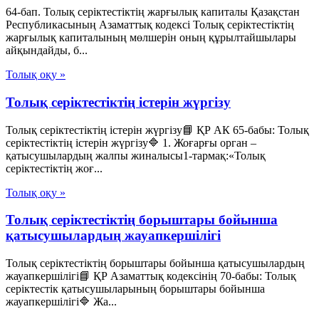
64-бап. Толық серiктестiктiң жарғылық капиталы Қазақстан
Республикасының Азаматтық кодексi Толық серiктестiктiң
жарғылық капиталының мөлшерiн оның құрылтайшылары
айқындайды, б...
Толық оқу »
Толық серіктестіктің істерін жүргізу
Толық серіктестіктің істерін жүргізу📘 ҚР АК 65-бабы: Толық
серіктестіктің істерін жүргізу🔷 1. Жоғарғы орган –
қатысушылардың жалпы жиналысы1-тармақ:«Толық
серіктестіктің жоғ...
Толық оқу »
Толық серіктестіктің борыштары бойынша
қатысушылардың жауапкершілігі
Толық серіктестіктің борыштары бойынша қатысушылардың
жауапкершілігі📘 ҚР Азаматтық кодексінің 70-бабы: Толық
серіктестік қатысушыларының борыштары бойынша
жауапкершілігі🔷 Жа...