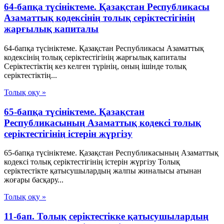
64-бапқа түсініктеме. Қазақстан Республикасы
Азаматтық кодексінің толық серіктестігінің
жарғылық капиталы
64-бапқа түсініктеме. Қазақстан Республикасы Азаматтық
кодексінің толық серіктестігінің жарғылық капиталы
Серіктестіктің кез келген түрінің, оның ішінде толық
серіктестіктің...
Толық оқу »
65-бапқа түсініктеме. Қазақстан
Республикасының Азаматтық кодексі толық
серіктестігінің істерін жүргізу
65-бапқа түсініктеме. Қазақстан Республикасының Азаматтық
кодексі толық серіктестігінің істерін жүргізу Толық
серіктестікте қатысушылардың жалпы жиналысы атынан
жоғары басқару...
Толық оқу »
11-бап. Толық серiктестiкке қатысушылардың