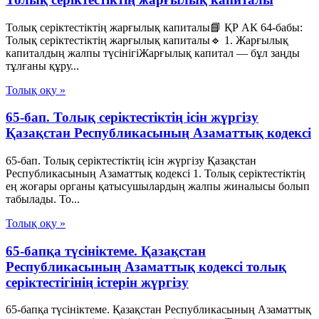
Толық серіктестіктің жарғылық капиталы📘 ҚР АК 64-бабы:
Толық серіктестіктің жарғылық капиталы🔹 1. Жарғылық
капиталдың жалпы түсінігіЖарғылық капитал — бұл заңды
тұлғаны құру...
Толық оқу »
65-бап. Толық серiктестiктiң iсiн жүргiзу
Қазақстан Республикасының Азаматтық кодексi
65-бап. Толық серiктестiктiң iсiн жүргiзу Қазақстан
Республикасының Азаматтық кодексi 1. Толық серiктестiктiң
ең жоғары органы қатысушылардың жалпы жиналысы болып
табылады. То...
Толық оқу »
65-бапқа түсініктеме. Қазақстан
Республикасының Азаматтық кодексі толық
серіктестігінің істерін жүргізу
65-бапқа түсініктеме. Қазақстан Республикасының Азаматтық