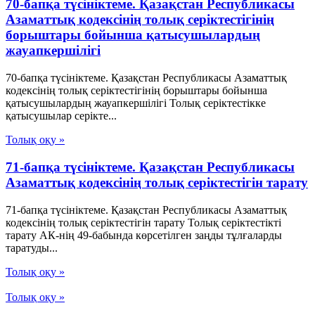
70-бапқа түсініктеме. Қазақстан Республикасы
Азаматтық кодексінің толық серіктестігінің
борыштары бойынша қатысушылардың
жауапкершілігі
70-бапқа түсініктеме. Қазақстан Республикасы Азаматтық
кодексінің толық серіктестігінің борыштары бойынша
қатысушылардың жауапкершілігі Толық серіктестікке
қатысушылар серікте...
Толық оқу »
71-бапқа түсініктеме. Қазақстан Республикасы
Азаматтық кодексінің толық серіктестігін тарату
71-бапқа түсініктеме. Қазақстан Республикасы Азаматтық
кодексінің толық серіктестігін тарату Толық серіктестікті
тарату АК-нің 49-бабында көрсетілген заңды тұлғаларды
таратуды...
Толық оқу »
Толық оқу »