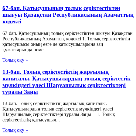
67-бап. Қатысушының толық серiктестiктен
шығуы Қазақстан Республикасының Азаматтық
кодексi
67-бап. Қатысушының толық серiктестiктен шығуы Қазақстан
Республикасының Азаматтық кодексi 1. Толық серiктестiктiң
қатысушысы оның өзге де қатысушыларына заң
құжаттарында неме...
Толық оқу »
13-бап. Толық серiктестiктiң жарғылық
капиталы. Қатысушылардың толық серiктестiк
мүлкiндегi үлесi Шаруашылық серіктестіктері
туралы Заңы
13-бап. Толық серiктестiктiң жарғылық капиталы.
Қатысушылардың толық серiктестiк мүлкiндегi үлесi
Шаруашылық серіктестіктері туралы Заңы 1. Толық
серiктестiктiң қатысушыл...
Толық оқу »