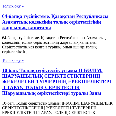
Толық оқу »
64-бапқа түсініктеме. Қазақстан Республикасы
Азаматтық кодексінің толық серіктестігінің
жарғылық капиталы
64-бапқа түсініктеме. Қазақстан Республикасы Азаматтық
кодексінің толық серіктестігінің жарғылық капиталы
Серіктестіктің кез келген түрінің, оның ішінде толық
серіктестіктің...
Толық оқу »
10-бап. Толық серiктестiк ұғымы II-БӨЛIМ.
ШАРУАШЫЛЫҚ СЕРIКТЕСТIКТЕРIНIҢ
ЖЕКЕЛЕГЕН ТҮРЛЕРIНIҢ ЕРЕКШЕЛIКТЕРI
I-ТАРАУ. ТОЛЫҚ СЕРIКТЕСТIК
Шаруашылық серіктестіктері туралы Заңы
10-бап. Толық серiктестiк ұғымы II-БӨЛIМ. ШАРУАШЫЛЫҚ
СЕРIКТЕСТIКТЕРIНIҢ ЖЕКЕЛЕГЕН ТҮРЛЕРIНIҢ
ЕРЕКШЕЛIКТЕРI I-ТАРАУ. ТОЛЫҚ СЕРIКТЕСТIК