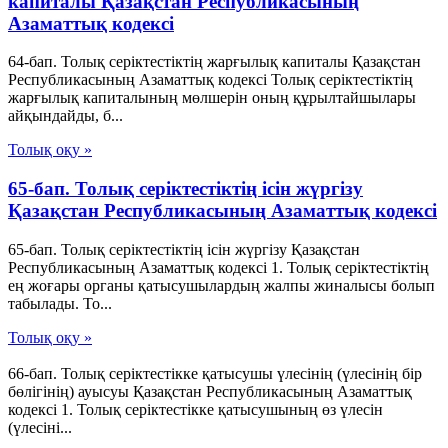
капиталы Қазақстан Республикасының
Азаматтық кодексi
64-бап. Толық серiктестiктiң жарғылық капиталы Қазақстан
Республикасының Азаматтық кодексi Толық серiктестiктiң
жарғылық капиталының мөлшерiн оның құрылтайшылары
айқындайды, б...
Толық оқу »
65-бап. Толық серiктестiктiң iсiн жүргiзу
Қазақстан Республикасының Азаматтық кодексi
65-бап. Толық серiктестiктiң iсiн жүргiзу Қазақстан
Республикасының Азаматтық кодексi 1. Толық серiктестiктiң
ең жоғары органы қатысушылардың жалпы жиналысы болып
табылады. То...
Толық оқу »
66-бап. Толық серiктестiкке қатысушы үлесiнiң (үлесiнiң бiр
бөлiгiнiң) ауысуы Қазақстан Республикасының Азаматтық
кодексi 1. Толық серiктестiкке қатысушының өз үлесiн
(үлесiнi...