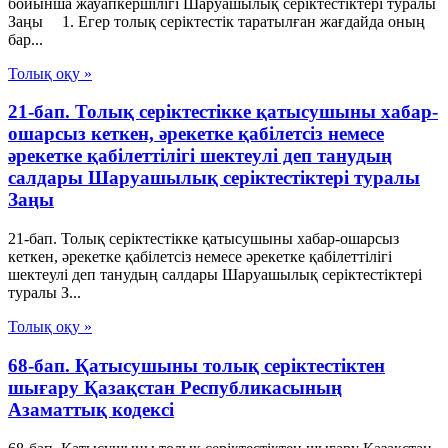
бойынша жауапкершiлiгi Шаруашылық серіктестіктері туралы
Заңы 1. Егер толық серiктестiк таратылған жағдайда оның
бар...
Толық оқу »
21-бап. Толық серiктестiкке қатысушыны хабар-
ошарсыз кеткен, әрекетке қабiлетсiз немесе
әрекетке қабiлеттiлiгi шектеулi деп танудың
салдары Шаруашылық серіктестіктері туралы
Заңы
21-бап. Толық серiктестiкке қатысушыны хабар-ошарсыз
кеткен, әрекетке қабiлетсiз немесе әрекетке қабiлеттiлiгi
шектеулi деп танудың салдары Шаруашылық серіктестіктері
туралы З...
Толық оқу »
68-бап. Қатысушыны толық серiктестiктен
шығару Қазақстан Республикасының
Азаматтық кодексi