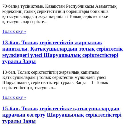
70-бапқа түсініктеме. Қазақстан Республикасы Азаматтық
кодексінің толық серіктестігінің борыштары бойынша
қатысушылардың жауапкершілігі Толық серіктестікке
қатысушылар серікте...
Толық оқу »
13-бап. Толық серiктестiктiң жарғылық
капиталы. Қатысушылардың толық серiктестiк
мүлкiндегi үлесi Шаруашылық серіктестіктері
туралы Заңы
13-бап. Толық серiктестiктiң жарғылық капиталы.
Қатысушылардың толық серiктестiк мүлкiндегi үлесi
Шаруашылық серіктестіктері туралы Заңы 1. Толық
серiктестiктiң қатысушыл...
Толық оқу »
15-бап. Толық серiктестiкке қатысушылардың
құрамын өзгерту Шаруашылық серіктестіктері
туралы Заңы