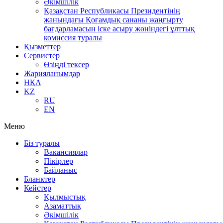
Әкімшілік
Қазақстан Республикасы Президентінің
жанындағы Қоғамдық сананы жаңғырту
бағдарламасын іске асыру жөніндегі ұлттық
комиссия туралы
Қызметтер
Сервистер
Өзіңді тексер
Жарияланымдар
НҚА
KZ
RU
EN
Меню
Біз туралы
Вакансиялар
Пікірлер
Байланыс
Бланктер
Кейстер
Қылмыстық
Азаматтық
Әкімшілік