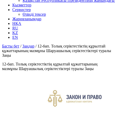
Қазақстан Республикасы Президентінің жанындағы 
Қызметтер
Сервистер
Өзіңді тексер
Жарияланымдар
НҚА
RU
KZ
EN
Басты бет
/
Заңдар
/
12-бап. Толық серiктестiктiң құрылтай
құжаттарының мазмұны Шаруашылық серіктестіктері туралы
Заңы
12-бап. Толық серiктестiктiң құрылтай құжаттарының
мазмұны Шаруашылық серіктестіктері туралы Заңы