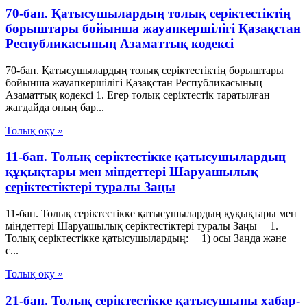
70-бап. Қатысушылардың толық серiктестiктiң
борыштары бойынша жауапкершiлiгi Қазақстан
Республикасының Азаматтық кодексi
70-бап. Қатысушылардың толық серiктестiктiң борыштары
бойынша жауапкершiлiгi Қазақстан Республикасының
Азаматтық кодексi 1. Егер толық серiктестiк таратылған
жағдайда оның бар...
Толық оқу »
11-бап. Толық серiктестiкке қатысушылардың
құқықтары мен мiндеттерi Шаруашылық
серіктестіктері туралы Заңы
11-бап. Толық серiктестiкке қатысушылардың құқықтары мен
мiндеттерi Шаруашылық серіктестіктері туралы Заңы 1.
Толық серiктестiкке қатысушылардың: 1) осы Заңда және
с...
Толық оқу »
21-бап. Толық серiктестiкке қатысушыны хабар-