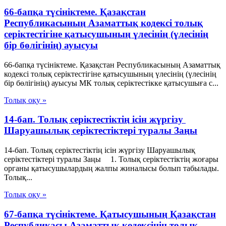
66-бапқа түсініктеме. Қазақстан
Республикасының Азаматтық кодексі толық
серіктестігіне қатысушының үлесінің (үлесінің
бір бөлігінің) ауысуы
66-бапқа түсініктеме. Қазақстан Республикасының Азаматтық
кодексі толық серіктестігіне қатысушының үлесінің (үлесінің
бір бөлігінің) ауысуы МК толық серіктестікке қатысушыға с...
Толық оқу »
14-бап. Толық серiктестiктiң iсiн жүргiзу
Шаруашылық серіктестіктері туралы Заңы
14-бап. Толық серiктестiктiң iсiн жүргiзу Шаруашылық
серіктестіктері туралы Заңы 1. Толық серiктестiктiң жоғары
органы қатысушылардың жалпы жиналысы болып табылады.
Толық...
Толық оқу »
67-бапқа түсініктеме. Қатысушының Қазақстан
Республикасы Азаматтық кодексінің толық