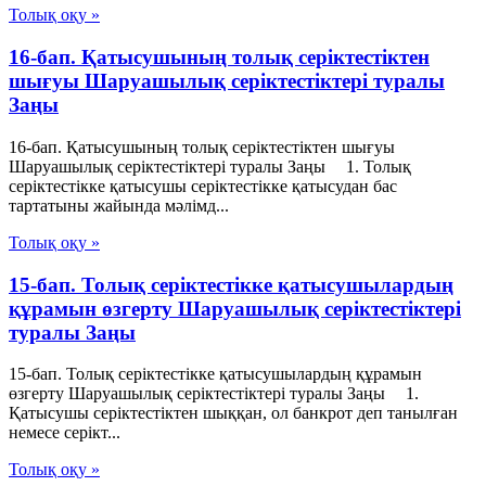
Толық оқу »
16-бап. Қатысушының толық серiктестiктен
шығуы Шаруашылық серіктестіктері туралы
Заңы
16-бап. Қатысушының толық серiктестiктен шығуы
Шаруашылық серіктестіктері туралы Заңы 1. Толық
серiктестiкке қатысушы серiктестiкке қатысудан бас
тартатыны жайында мәлiмд...
Толық оқу »
15-бап. Толық серiктестiкке қатысушылардың
құрамын өзгерту Шаруашылық серіктестіктері
туралы Заңы
15-бап. Толық серiктестiкке қатысушылардың құрамын
өзгерту Шаруашылық серіктестіктері туралы Заңы 1.
Қатысушы серiктестiктен шыққан, ол банкрот деп танылған
немесе серiкт...
Толық оқу »