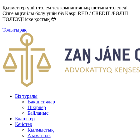
Қызметтер үшін төлем тек компанияның шотына төленеді.
Сізге ыңғайлы болу үшін біз Kaspi RED / CREDIT /БӨЛІП
ТӨЛЕУДІ іске қостық 😎
Толығырақ
Біз туралы
Вакансиялар
Пікірлер
Байланыс
Бланктер
Кейстер
Қылмыстық
Азаматтық