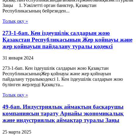
Заңы 1. Уәкілетті орган банктер, Қазақстан
Республикасының бейрезиден...
Толық оқу »
273-1-бап. Кен іздеушілік салдарын жою
Қазақстан Республикасының Жер қойнауы және
жер қойнауын пайдалану туралы кодексі
31 января 2024
273-1-бап. Кен іздеушілік салдарын жою Қазақстан
РеспубликасыныңЖер қойнауы және жер қойнауын
пайдалану туралыкодексі 1. Кен іздеушілік салдарын жою
бүлінген жерлерді Қазақста...
Толық оқу »
49-бап. Индустриялық аймақтың басқарушы
компаниясын тарату Арнайы экономикалық
және индустриялық аймақтар туралы Заңы
25 марта 2025