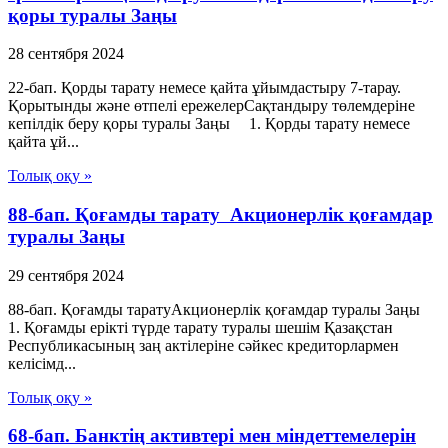
қоры туралы Заңы
28 сентября 2024
22-бап. Қорды тарату немесе қайта ұйымдастыру 7-тарау.
Қорытынды және өтпелі ережелерСақтандыру төлемдеріне
кепілдік беру қоры туралы Заңы 1. Қорды тарату немесе
қайта ұй...
Толық оқу »
88-бап. Қоғамды тарату Акционерлік қоғамдар
туралы Заңы
29 сентября 2024
88-бап. Қоғамды таратуАкционерлік қоғамдар туралы Заңы
1. Қоғамды ерікті түрде тарату туралы шешім Қазақстан
Республикасының заң актілеріне сәйкес кредиторлармен
келісімд...
Толық оқу »
68-бап. Банктің активтері мен міндеттемелерін