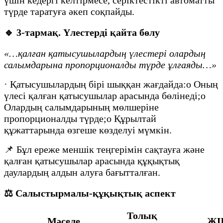
үшін кедергі келтірмесе, серіктестікті автоматты
түрде таратуға әкеп соқпайды.
🔹
3-тармақ. Үлестерді қайта бөлу
«…қалған қатысушылардың үлестері олардың
салымдарына пропорционалды түрде ұлғаяды…»
· Қатысушылардың бірі шыққан жағдайда:o Оның
үлесі қалған қатысушылар арасында бөлінеді;o
Олардың салымдарының мөлшеріне
пропорционалды түрде;o Құрылтай
құжаттарында өзгеше көзделуі мүмкін.
📌 Бұл ереже меншік теңгерімін сақтауға және
қалған қатысушылар арасында құқықтық
даулардың алдын алуға бағытталған.
⚖️
Салыстырмалы-құқықтық аспект
Толық
Мәселе
Ж