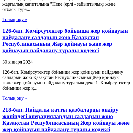
жарғылық капиталына "Неке (ерлі - зайыптылық) және
отбасы тура...
Толық оқу »
126-бап. Көмірсутектер бойынша жер қойнауын
пайдалану салдарын жою Қазақстан
Республикасының Жер қойнауы және жер
қойнауын пайдалану туралы кодексі
30 января 2024
126-бап. Көмірсутектер бойынша жер қойнауын пайдалану
салдарын жою Қазақстан РеспубликасыныңЖер қойнауы
және жер қойнауын пайдалану туралыкодексі1. Көмірсутектер
бойынша жер қ...
Толық оқу »
218-бап. Пайдалы қатты қазбаларды өндіру
жөніндегі операциялардың салдарын жою
Қазақстан Республикасының Жер қойнауы және
жер қойнауын пайдалану туралы кодексі