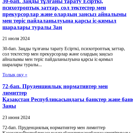
30-бап. Заңды тұлғаны тарату Есiрткi,
психотроптық заттар, сол тектестер мен
прекурсорлар және олардың заңсыз айналымы
мен терiс пайдаланылуына қарсы iс-қимыл
шаралары туралы Заң
21 июля 2024
30-бап. Заңды тұлғаны тарату Есiрткi, психотроптық заттар,
сол тектестер мен прекурсорлар және олардың заңсыз
айналымы мен терiс пайдаланылуына қарсы iс-қимыл
шаралары туралы...
Толық оқу »
72-бап. Пруденциялық нормативтер мен
лимиттер
Қазақстан Республикасындағы банктер және бан
Заңы
23 июня 2024
72-бап. Пруденциялық нормативтер мен лимиттер
ҚазақстанРеспубликасындағыбанктержәнебанкқызметітуралы