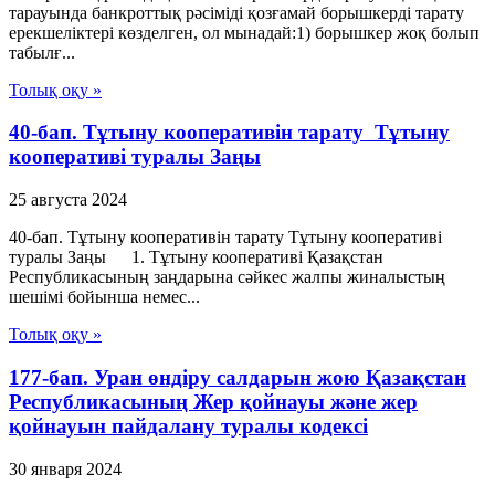
тарауында банкроттық рәсіміді қозғамай борышкерді тарату
ерекшеліктері көзделген, ол мынадай:1) борышкер жоқ болып
табылғ...
Толық оқу »
40-бап. Тұтыну кооперативiн тарату Тұтыну
кооперативі туралы Заңы
25 августа 2024
40-бап. Тұтыну кооперативiн тарату Тұтыну кооперативі
туралы Заңы 1. Тұтыну кооперативі Қазақстан
Республикасының заңдарына сәйкес жалпы жиналыстың
шешімі бойынша немес...
Толық оқу »
177-бап. Уран өндіру салдарын жою Қазақстан
Республикасының Жер қойнауы және жер
қойнауын пайдалану туралы кодексі
30 января 2024