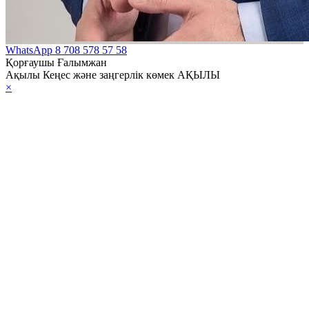
WhatsApp
8 708 578 57 58
Қорғаушы Ғалымжан
Ақылы Кеңес және заңгерлік көмек АҚЫЛЫ
×