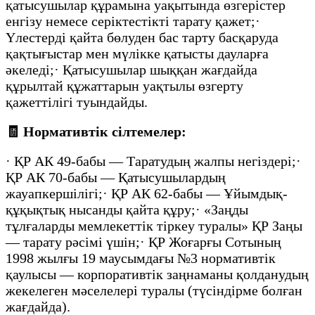
қатысушылар құрамына уақытында өзгерістер
енгізу немесе серіктестікті тарату қажет;·
Үлестерді қайта бөлуден бас тарту басқаруда
қақтығыстар мен мүлікке қатысты дауларға
әкеледі;· Қатысушылар шыққан жағдайда
құрылтай құжаттарын уақтылы өзгерту
қажеттілігі туындайды.
🧾
Нормативтік сілтемелер:
· ҚР АК 49-бабы — Таратудың жалпы негіздері;·
ҚР АК 70-бабы — Қатысушылардың
жауапкершілігі;· ҚР АК 62-бабы — Ұйымдық-
құқықтық нысанды қайта құру;· «Заңды
тұлғаларды мемлекеттік тіркеу туралы» ҚР Заңы
— тарату рәсімі үшін;· ҚР Жоғарғы Сотының
1998 жылғы 19 маусымдағы №3 нормативтік
қаулысы — корпоративтік заңнаманы қолданудың
жекелеген мәселелері туралы (түсіндірме болған
жағдайда).