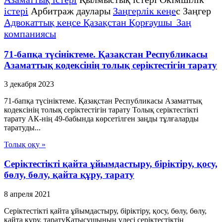
істері
Арбитраж даулары
Заңгерлік кеңе
с Заңгер
Адвокаттық кеңсе Қазақстан Қорғаушы Заң
компаниясы
71-бапқа түсініктеме. Қазақстан Республикасы
Азаматтық кодексінің толық серіктестігін тарату
3 декабря 2023
71-бапқа түсініктеме. Қазақстан Республикасы Азаматтық
кодексінің толық серіктестігін тарату Толық серіктестікті
тарату АК-нің 49-бабында көрсетілген заңды тұлғаларды
таратуды...
Толық оқу »
Серіктестікті қайта ұйымдастыру, біріктіру, қосу,
бөлу, бөлу, қайта құру, тарату
8 апреля 2021
Серіктестікті қайта ұйымдастыру, біріктіру, қосу, бөлу, бөлу,
қайта құру, таратуҚатысушының үлесі серіктестіктің