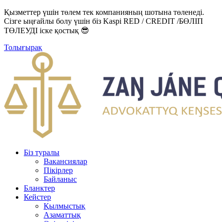
Қызметтер үшін төлем тек компанияның шотына төленеді.
Сізге ыңғайлы болу үшін біз Kaspi RED / CREDIT /БӨЛІП
ТӨЛЕУДІ іске қостық 😎
Толығырақ
Біз туралы
Вакансиялар
Пікірлер
Байланыс
Бланктер
Кейстер
Қылмыстық
Азаматтық