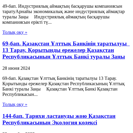
49-бап. Индустриялық аймақтың басқарушы компаниясын
таратуАрнайы экономикалық және индустриялық аймақтар
туралы Заңы Индустриялық аймақтың басқарушы
компаниясын ерікті тү...
Толық оқу »
69-бап. Қазақстан Ұлттық Банкiнiң таратылуы
13 Тарау. Қорытынды ережелер Қазақстан
Республикасының Ұлттық Банкі туралы Заңы
28 июня 2024
69-бап. Қазақстан Ұлттық Банкiнiң таратылуы 13 Тарау.
Қорытынды ережелер Қазақстан Республикасының Ұлттық
Банкі туралы Заңы Қазақстан Ұлттық Банкi Қазақстан
Республикасын...
Толық оқу »
144-бап. Тарихи ластануды жою Қазақстан
Республикасының Экология кодексі