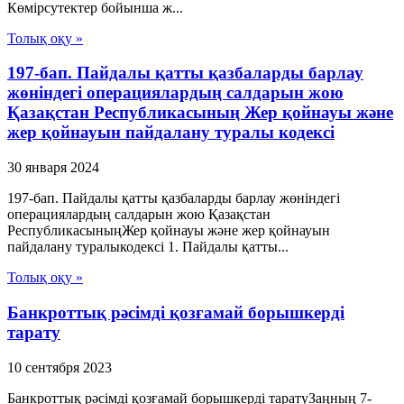
Көмірсутектер бойынша ж...
Толық оқу »
197-бап. Пайдалы қатты қазбаларды барлау
жөніндегі операциялардың салдарын жою
Қазақстан Республикасының Жер қойнауы және
жер қойнауын пайдалану туралы кодексі
30 января 2024
197-бап. Пайдалы қатты қазбаларды барлау жөніндегі
операциялардың салдарын жою Қазақстан
РеспубликасыныңЖер қойнауы және жер қойнауын
пайдалану туралыкодексі 1. Пайдалы қатты...
Толық оқу »
Банкроттық рәсімді қозғамай борышкерді
тарату
10 сентября 2023
Банкроттық рәсімді қозғамай борышкерді таратуЗаңның 7-