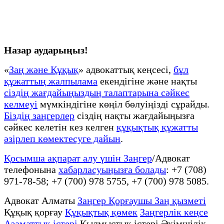
Назар аударыңыз!
«
Заң және Құқық
» адвокаттық кеңсесі,
бұл
құжаттың жалпылама
екендігіне және нақты
сіздің жағдайыңыздың талаптарына сәйкес
келмеуі
мүмкіндігіне көңіл бөлуіңізді сұрайды.
Біздің заңгерлер
сіздің нақты жағдайыңызға
сәйкес келетін кез келген
құқықтық құжатты
әзірлеп көмектесуге дайын
.
Қосымша ақпарат алу үшін Заңгер
/Адвокат
телефонына
хабарласуыңызға болады
: +7 (708)
971-78-58; +7 (700) 978 5755, +7 (700) 978 5085.
Адвокат Алматы
Заңгер Қорғаушы Заң қызметі
Құқық қорғау
Құқықтық қөмек
Заңгерлік кеңсе
Азаматтық істері
Қылмыстық істері Әкімшілік