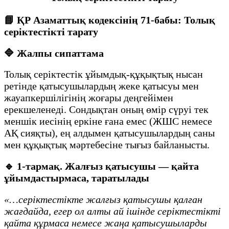
📘
ҚР Азаматтық кодексінің 71-бабы: Толық
серіктестікті тарату
🔷
Жалпы сипаттама
Толық серіктестік ұйымдық-құқықтық нысан
ретінде қатысушылардың жеке қатысуы мен
жауапкершілігінің жоғары деңгейімен
ерекшеленеді. Сондықтан оның өмір сүруі тек
меншік иесінің еркіне ғана емес (ЖШС немесе
АҚ сияқты), ең алдымен қатысушылардың саны
мен құқықтық мәртебесіне тығыз байланысты.
🔹
1-тармақ. Жалғыз қатысушы — қайта
ұйымдастырмаса, таратылады
«…серіктестікте жалғыз қатысушы қалған
жағдайда, егер ол алты ай ішінде серіктестікті
қайта құрмаса немесе жаңа қатысушыларды