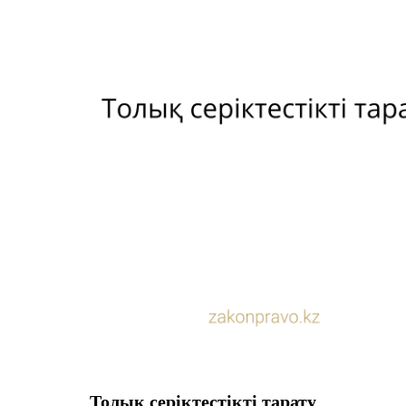
Толық серіктестікті тарату