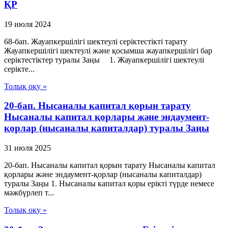
ҚР
19 июля 2024
68-бап. Жауапкершілігі шектеулі серіктестікті тарату
Жауапкершілігі шектеулі және қосымша жауапкершілігі бар
серіктестіктер туралы Заңы 1. Жауапкершілігі шектеулі
серікте...
Толық оқу »
20-бап. Нысаналы капитал қорын тарату
Нысаналы капитал қорлары және эндаумент-
қорлар (нысаналы капиталдар) туралы Заңы
31 июля 2025
20-бап. Нысаналы капитал қорын тарату Нысаналы капитал
қорлары және эндаумент-қорлар (нысаналы капиталдар)
туралы Заңы 1. Нысаналы капитал қоры ерікті түрде немесе
мәжбүрлеп т...
Толық оқу »