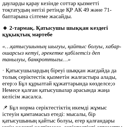
дауларды қарау кезінде соттар қызметті
тоқтатудың негізі ретінде ҚР АК 49 және 71-
баптарына сілтеме жасайды.
🔹
2-тармақ. Қатысушы шыққан кездегі
құқықтық мәртебе
«…қатысушының шығуы, қайтыс болуы, хабар-
ошарсыз кетуі, әрекетке қабілетсіз деп
танылуы, банкроттығы…»
· Қатысушылардың біреуі шыққан жағдайда да
толық серіктестік қызметін жалғастыра алады,
егер:o Бұл құрылтай құжаттарында көзделсе;o
Немесе қалған қатысушылар арасында жаңа
келісім жасалса.
📌 Бұл норма серіктестіктің икемді жұмыс
істеуін қамтамасыз етеді: мысалы, бір
қатысушының қайтыс болуы, егер қалғандары