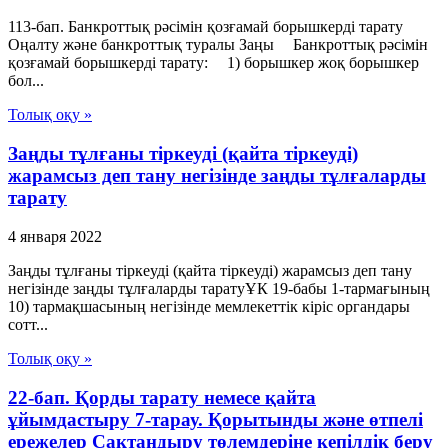
113-бап. Банкроттық рәсімін қозғамай борышкерді тарату
Оңалту және банкроттық туралы Заңы Банкроттық рәсімін
қозғамай борышкерді тарату: 1) борышкер жоқ борышкер
бол...
Толық оқу »
Заңды тұлғаны тіркеуді (қайта тіркеуді)
жарамсыз деп тану негізінде заңды тұлғаларды
тарату
4 января 2022
Заңды тұлғаны тіркеуді (қайта тіркеуді) жарамсыз деп тану
негізінде заңды тұлғаларды таратуҰК 19-бабы 1-тармағының
10) тармақшасының негізінде мемлекеттік кіріс органдары
сотт...
Толық оқу »
22-бап. Қорды тарату немесе қайта
ұйымдастыру 7-тарау. Қорытынды және өтпелі
ережелер Сақтандыру төлемдеріне кепілдік беру