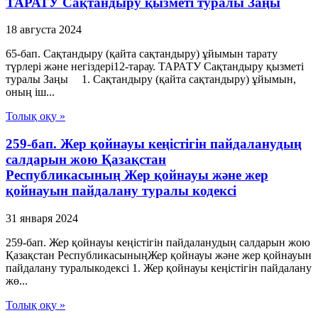
ТАРАТУ Сақтандыру қызметі туралы Заңы
18 августа 2024
65-бап. Сақтандыру (қайта сақтандыру) ұйымын тарату
түрлері және негiздерi12-тарау. ТАРАТУ Сақтандыру қызметі
туралы Заңы 1. Сақтандыру (қайта сақтандыру) ұйымын,
оның iш...
Толық оқу »
259-бап. Жер қойнауы кеңістігін пайдаланудың
салдарын жою Қазақстан
Республикасының Жер қойнауы және жер
қойнауын пайдалану туралы кодексі
31 января 2024
259-бап. Жер қойнауы кеңістігін пайдаланудың салдарын жою
Қазақстан РеспубликасыныңЖер қойнауы және жер қойнауын
пайдалану туралыкодексі 1. Жер қойнауы кеңістігін пайдалану
жө...
Толық оқу »