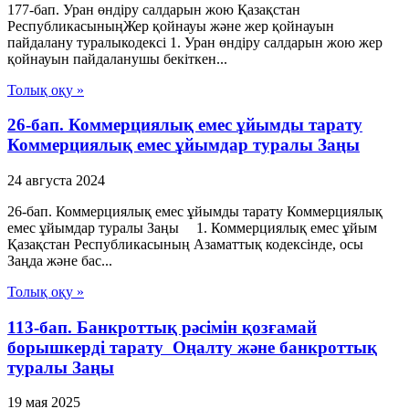
177-бап. Уран өндіру салдарын жою Қазақстан
РеспубликасыныңЖер қойнауы және жер қойнауын
пайдалану туралыкодексі 1. Уран өндіру салдарын жою жер
қойнауын пайдаланушы бекіткен...
Толық оқу »
26-бап. Коммерциялық емес ұйымды тарату
Коммерциялық емес ұйымдар туралы Заңы
24 августа 2024
26-бап. Коммерциялық емес ұйымды тарату Коммерциялық
емес ұйымдар туралы Заңы 1. Коммерциялық емес ұйым
Қазақстан Республикасының Азаматтық кодексiнде, осы
Заңда және бас...
Толық оқу »
113-бап. Банкроттық рәсімін қозғамай
борышкерді тарату Оңалту және банкроттық
туралы Заңы
19 мая 2025