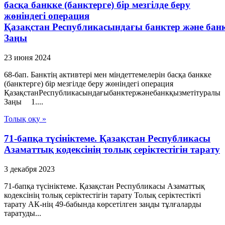
басқа банкке (банктерге) бір мезгілде беру
жөніндегі операция
Қазақстан Республикасындағы банктер және бан
Заңы
23 июня 2024
68-бап. Банктің активтері мен міндеттемелерін басқа банкке
(банктерге) бір мезгілде беру жөніндегі операция
ҚазақстанРеспубликасындағыбанктержәнебанкқызметітуралы
Заңы 1....
Толық оқу »
71-бапқа түсініктеме. Қазақстан Республикасы
Азаматтық кодексінің толық серіктестігін тарату
3 декабря 2023
71-бапқа түсініктеме. Қазақстан Республикасы Азаматтық
кодексінің толық серіктестігін тарату Толық серіктестікті
тарату АК-нің 49-бабында көрсетілген заңды тұлғаларды
таратуды...