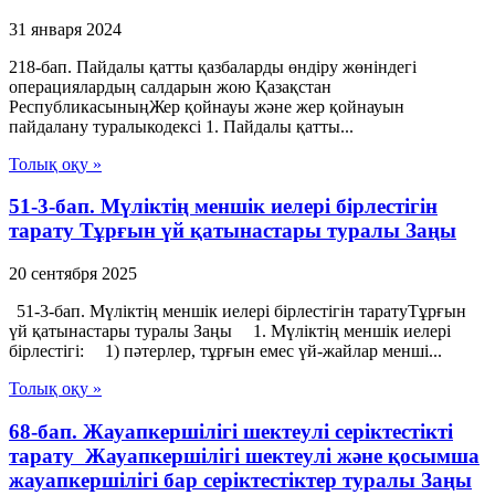
31 января 2024
218-бап. Пайдалы қатты қазбаларды өндіру жөніндегі
операциялардың салдарын жою Қазақстан
РеспубликасыныңЖер қойнауы және жер қойнауын
пайдалану туралыкодексі 1. Пайдалы қатты...
Толық оқу »
51-3-бап. Мүліктің меншік иелері бірлестігін
тарату Тұрғын үй қатынастары туралы Заңы
20 сентября 2025
51-3-бап. Мүліктің меншік иелері бірлестігін таратуТұрғын
үй қатынастары туралы Заңы 1. Мүліктің меншік иелері
бірлестігі: 1) пәтерлер, тұрғын емес үй-жайлар менші...
Толық оқу »
68-бап. Жауапкершілігі шектеулі серіктестікті
тарату Жауапкершілігі шектеулі және қосымша
жауапкершілігі бар серіктестіктер туралы Заңы