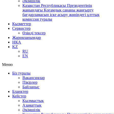
Әкімшілік
Қазақстан Республикасы Президентінің
жанындағы Қоғамдық сананы жаңғырту
бағдарламасын іске асыру жөніндегі ұлттық
комиссия туралы
Қызметтер
Сервистер
Өзіңді тексер
Жарияланымдар
НҚА
KZ
RU
EN
Меню
Біз туралы
Вакансиялар
Пікірлер
Байланыс
Бланктер
Кейстер
Қылмыстық
Азаматтық
Әкімшілік