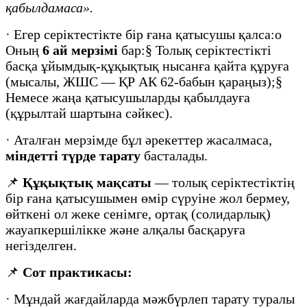
қабылдамаса».
· Егер серіктестікте бір ғана қатысушы қалса:o
Оның
6 ай мерзімі
бар:§ Толық серіктестікті
басқа ұйымдық-құқықтық нысанға қайта құруға
(мысалы, ЖШС — ҚР АК 62-бабын қараңыз);§
Немесе жаңа қатысушыларды қабылдауға
(құрылтай шартына сәйкес).
· Аталған мерзімде бұл әрекеттер жасалмаса,
міндетті түрде тарату
басталады.
📌
Құқықтық мақсаты
— толық серіктестіктің
бір ғана қатысушымен өмір сүруіне жол бермеу,
өйткені ол жеке сенімге, ортақ (солидарлық)
жауапкершілікке және алқалы басқаруға
негізделген.
📌
Сот практикасы:
· Мұндай жағдайларда мәжбүрлеп тарату туралы