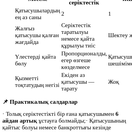
серіктестік
Қатысушылардың
2
1
ең аз саны
Серіктестік
Жалғыз
таратылуы
қатысушы қалған
Шектеу 
немесе қайта
жағдайда
құрылуы тиіс
Пропорционалды,
Үлестерді қайта
Қатысуш
егер өзгеше
бөлу
шешімім
көзделмесе
Екіден аз
Қызметті
қатысушы —
Жоқ
тоқтатудың негізі
тарату
📌
Практикалық салдарлар
· Толық серіктестікті бір ғана қатысушымен
6
айдан артық
ұстауға болмайды;· Қатысушының
қайтыс болуы немесе банкроттығы кезінде