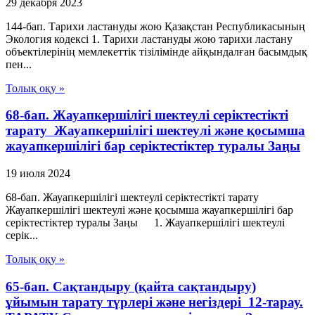
29 декабря 2023
144-бап. Тарихи ластануды жою Қазақстан Республикасының
Экология кодексі 1. Тарихи ластануды жою тарихи ластану
объектілерінің мемлекеттік тізілімінде айқындалған басымдық
пен...
Толық оқу »
68-бап. Жауапкершілігі шектеулі серіктестікті
тарату Жауапкершілігі шектеулі және қосымша
жауапкершілігі бар серіктестіктер туралы Заңы
19 июля 2024
68-бап. Жауапкершілігі шектеулі серіктестікті тарату
Жауапкершілігі шектеулі және қосымша жауапкершілігі бар
серіктестіктер туралы Заңы 1. Жауапкершілігі шектеулі
серік...
Толық оқу »
65-бап. Сақтандыру (қайта сақтандыру)
ұйымын тарату түрлері және негiздерi 12-тарау.