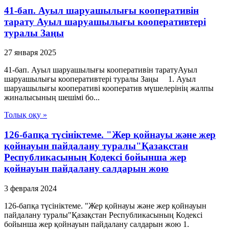
41-бап. Ауыл шаруашылығы кооперативін
тарату Ауыл шаруашылығы кооперативтері
туралы Заңы
27 января 2025
41-бап. Ауыл шаруашылығы кооперативін таратуАуыл
шаруашылығы кооперативтері туралы Заңы 1. Ауыл
шаруашылығы кооперативі кооператив мүшелерінің жалпы
жиналысының шешiмi бо...
Толық оқу »
126-бапқа түсініктеме. "Жер қойнауы және жер
қойнауын пайдалану туралы"Қазақстан
Республикасының Кодексі бойынша жер
қойнауын пайдалану салдарын жою
3 февраля 2024
126-бапқа түсініктеме. "Жер қойнауы және жер қойнауын
пайдалану туралы"Қазақстан Республикасының Кодексі
бойынша жер қойнауын пайдалану салдарын жою 1.