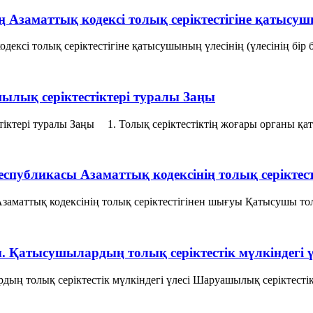
 Азаматтық кодексі толық серіктестігіне қатысушын
ексі толық серіктестігіне қатысушының үлесінің (үлесінің бір б
шылық серіктестіктері туралы Заңы
тестіктері туралы Заңы 1. Толық серiктестiктiң жоғары органы
еспубликасы Азаматтық кодексінің толық серіктес
аматтық кодексінің толық серіктестігінен шығуы Қатысушы толық
ы. Қатысушылардың толық серiктестiк мүлкiндегi 
дың толық серiктестiк мүлкiндегi үлесi Шаруашылық серіктестік