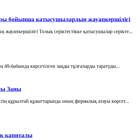
ыштары бойынша қатысушылардың жауапкершілігі
 жауапкершілігі Толық серіктестікке қатысушылар серікте...
ің 49-бабында көрсетілген заңды тұлғаларды таратуды...
лы Заңы
тiң құрылтай құжаттарында оның фирмалық атауы көрсет...
лық капиталы