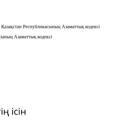
iзу Қазақстан Республикасының Азаматтық кодексi
касының Азаматтық кодексi