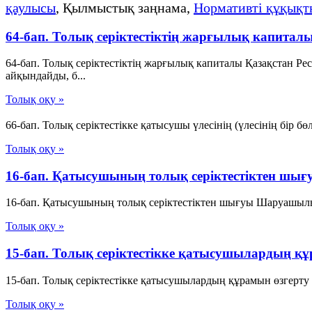
қаулысы
, Қылмыстық заңнама,
Нормативті құқықт
64-бап. Толық серiктестiктiң жарғылық капитал
64-бап. Толық серiктестiктiң жарғылық капиталы Қазақстан 
айқындайды, б...
Толық оқу »
66-бап. Толық серiктестiкке қатысушы үлесiнiң (үлесiнiң бiр б
Толық оқу »
16-бап. Қатысушының толық серiктестiктен шығ
16-бап. Қатысушының толық серiктестiктен шығуы Шаруашылық 
Толық оқу »
15-бап. Толық серiктестiкке қатысушылардың қ
15-бап. Толық серiктестiкке қатысушылардың құрамын өзгерту 
Толық оқу »