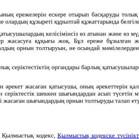
ың ережелерiн ескере отырып басқаруды толық се
не олардың құзыретi құрылтай құжаттарында белгiле
ысушылардың келiсiмiнсiз өз атынан және өз мү
лер жасасуға құқығы жоқ. Бұл ереже бұзылған 
лалдың орнын толтыруын, не осындай мәмiлелерден 
ық серiктестiктiң органдары барлық қатысушылар
әрекет жасаған қатысушы, оның әрекеттерiн қал
ен серiктестiк шеккен шығындардан асып түсетiн м
өзi жасаған шығындардың орнын толтыруды талап ет
, Қылмыстық кодекс,
Қылмыстық кодекске түсінік