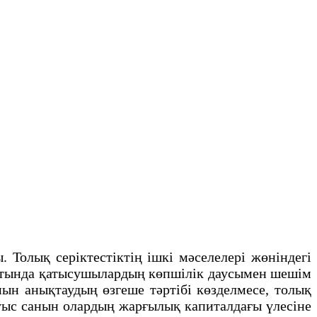
олық серiктестiктiң iшкi мәселелерi жөнiндегі
ртында қатысушылардың көпшiлiк даусымен шешiм
ын анықтаудың өзгеше тәртiбi көзделмесе, толық
уыс санын олардың жарғылық капиталдағы үлесiне