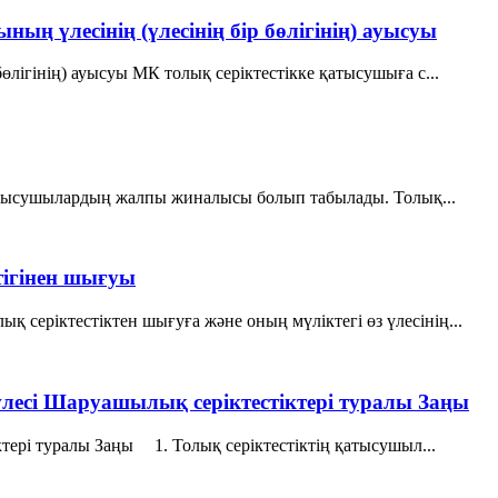
ың үлесінің (үлесінің бір бөлігінің) ауысуы
өлігінің) ауысуы МК толық серіктестікке қатысушыға с...
 қатысушылардың жалпы жиналысы болып табылады. Толық...
тігінен шығуы
 серіктестіктен шығуға және оның мүліктегі өз үлесінің...
үлесi Шаруашылық серіктестіктері туралы Заңы
тері туралы Заңы 1. Толық серiктестiктiң қатысушыл...