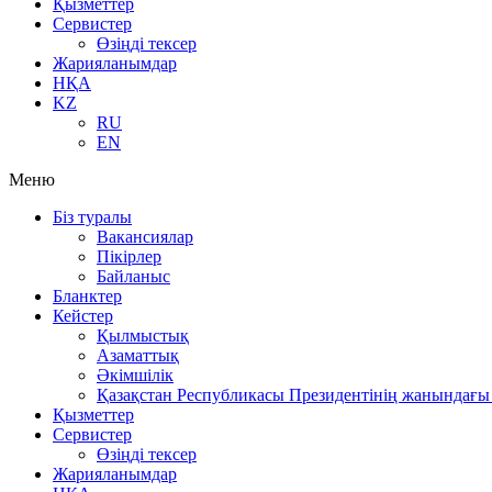
Қызметтер
Сервистер
Өзіңді тексер
Жарияланымдар
НҚА
KZ
RU
EN
Меню
Біз туралы
Вакансиялар
Пікірлер
Байланыс
Бланктер
Кейстер
Қылмыстық
Азаматтық
Әкімшілік
Қазақстан Республикасы Президентінің жанындағы 
Қызметтер
Сервистер
Өзіңді тексер
Жарияланымдар