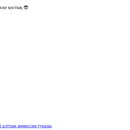
ске қостық 😎
і ұлттық комиссия туралы