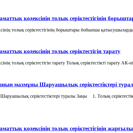
Азаматтық кодексінің толық серіктестігінің бор
ксінің толық серіктестігінің борыштары бойынша қатысушылардың
аматтық кодексінің толық серіктестігін тарату
інің толық серіктестігін тарату Толық серіктестікті тарату АК-н
арының мазмұны Шаруашылық серіктестіктері тура
 Шаруашылық серіктестіктері туралы Заңы 1. Толық серiктестiк
заматтық кодексінің толық серіктестігінің жарғы