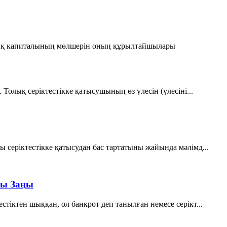
ғылық капиталының мөлшерiн оның құрылтайшылары
 Толық серiктестiкке қатысушының өз үлесiн (үлесiнi...
серiктестiкке қатысудан бас тартатыны жайында мәлiмд...
лы Заңы
iктен шыққан, ол банкрот деп танылған немесе серiкт...