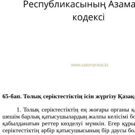
65-бап. Толық серiктестiктiң iсiн жүргiзу Қа
1. Толық серiктестiктiң ең жоғары органы қат
шешiм барлық қатысушылардың жалпы келiсiмi б
қабылданатын реттер көзделуi мүмкiн. Егер құр
серiктестiктiң әрбiр қатысушысының бiр даусы 