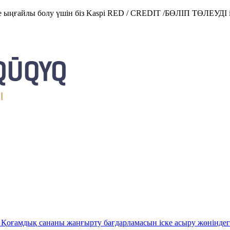
е ыңғайлы болу үшін біз Kaspi RED / CREDIT /БӨЛІП ТӨЛЕУДІ і
Қоғамдық сананы жаңғырту бағдарламасын іске асыру жөніндег