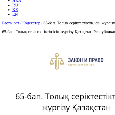
НҚА
RU
KZ
EN
Басты бет
/
Кодекстер
/
65-бап. Толық серiктестiктiң iсiн жүрг
65-бап. Толық серiктестiктiң iсiн жүргiзу Қазақстан Республи