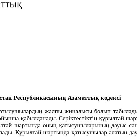
зақстан Республикасының Азаматтық кодексi
ысушылардың жалпы жиналысы болып табылады. Т
ойынша қабылданады. Серiктестiктiң құрылтай ша
ылтай шартында оның қатысушыларының дауыс сан
болады. Құрылтай шартында қатысушылар алатын да