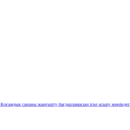
Қоғамдық сананы жаңғырту бағдарламасын іске асыру жөніндег