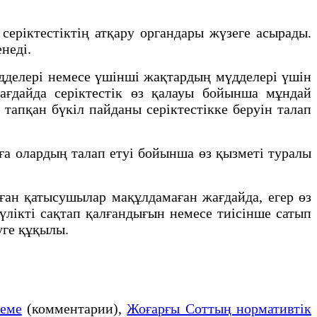
рiктестiктiң атқару органдары жүзеге асырады.
недi.
дделерi немесе үшiншi жақтардың мүдделерi үшiн
жағдайда серiктестiк өз қалауы бойынша мұндай
тапқан бүкiл пайданы серiктестiкке беруiн талап
ға олардың талап етуi бойынша өз қызметi туралы
ған қатысушылар мақұлдамаған жағдайда, егер өз
үлiктi сақтап қалғандығын немесе тиiсiнше сатып
уге құқылы.
теме
(комментарии),
Жоғарғы Соттың нормативтік