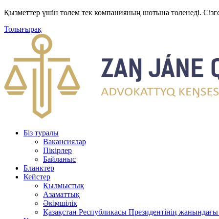
Қызметтер үшін төлем тек компанияның шотына төленеді. Сізг
Толығырақ
Біз туралы
Вакансиялар
Пікірлер
Байланыс
Бланктер
Кейстер
Қылмыстық
Азаматтық
Әкімшілік
Қазақстан Республикасы Президентінің жанындағы 