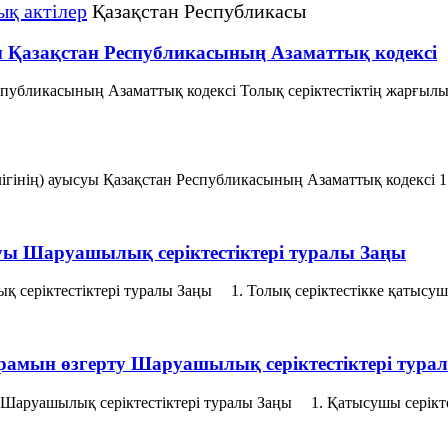
ық актілер
Қазақстан Республикасы
ы Қазақстан Республикасының Азаматтық кодексi
Республикасының Азаматтық кодексi Толық серiктестiктiң жар
өлiгiнiң) ауысуы Қазақстан Республикасының Азаматтық кодексi 1.
уы Шаруашылық серіктестіктері туралы Заңы
серіктестіктері туралы Заңы 1. Толық серiктестiкке қатысушы 
ұрамын өзгерту Шаруашылық серіктестіктері тура
Шаруашылық серіктестіктері туралы Заңы 1. Қатысушы серiктест