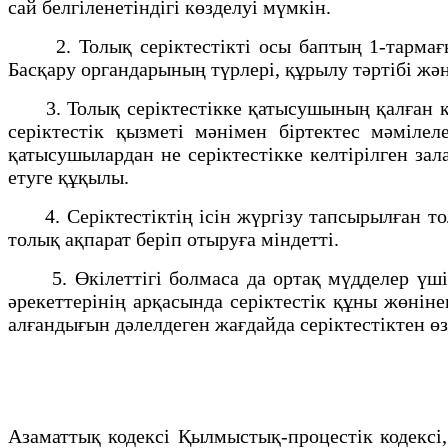
сай белгiленетiндiгi көзделуi мүмкiн.
2. Толық серiктестiктi осы баптың 1-тармағын
Басқару органдарының түрлерi, құрылу тәртiбi жә
3. Толық серiктестiкке қатысушының қалған қат
серiктестiк қызметi мәнiмен бiртектес мәмiле
қатысушылардан не серiктестiкке келтiрiлген за
етуге құқылы.
4. Серiктестiктiң iсiн жүргiзу тапсырылған тол
толық ақпарат берiп отыруға мiндеттi.
5. Өкiлеттiгi болмаса да ортақ мүдделер үшiн 
әрекеттерiнiң арқасында серiктестiк құны жөнiн
алғандығын дәлелдеген жағдайда серiктестiктен 
Азаматтық кодексi Қылмыстық-процестік кодексi