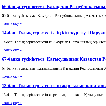
66-бапқа түсініктеме. Қазақстан Республикасының
66-бапқа түсініктеме. Қазақстан Республикасының Азаматтық код
Толық оқу »
14-бап. Толық серiктестiктiң iсiн жүргiзу Шаруа
14-бап. Толық серiктестiктiң iсiн жүргiзу Шаруашылық серік
Толық оқу »
67-бапқа түсініктеме. Қатысушының Қазақстан Р
67-бапқа түсініктеме. Қатысушының Қазақстан Республикасы Аз
Толық оқу »
13-бап. Толық серiктестiктiң жарғылық капитал
13-бап. Толық серiктестiктiң жарғылық капиталы. Қатысушылар
Толық оқу »