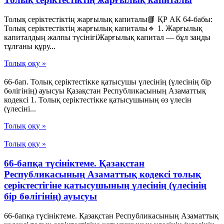
Толық серіктестіктің жарғылық капиталы📘 ҚР АК 64-бабы:
Толық серіктестіктің жарғылық капиталы🔹 1. Жарғылық
капиталдың жалпы түсінігіЖарғылық капитал — бұл заңды
тұлғаны құру...
Толық оқу »
66-бап. Толық серiктестiкке қатысушы үлесiнiң (үлесiнiң бiр
бөлiгiнiң) ауысуы Қазақстан Республикасының Азаматтық
кодексi 1. Толық серiктестiкке қатысушының өз үлесiн
(үлесiнi...
Толық оқу »
Толық оқу »
66-бапқа түсініктеме. Қазақстан
Республикасының Азаматтық кодексі толық
серіктестігіне қатысушының үлесінің (үлесінің
бір бөлігінің) ауысуы
66-бапқа түсініктеме. Қазақстан Республикасының Азаматтық