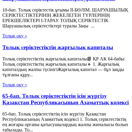
10-бап. Толық серiктестiк ұғымы II-БӨЛIМ. ШАРУАШЫЛЫҚ
СЕРIКТЕСТIКТЕРIНIҢ ЖЕКЕЛЕГЕН ТҮРЛЕРIНIҢ
ЕРЕКШЕЛIКТЕРI I-ТАРАУ. ТОЛЫҚ СЕРIКТЕСТIК
Шаруашылық серіктестіктері туралы Заңы ...
Толық оқу »
Толық серіктестіктің жарғылық капиталы
Толық серіктестіктің жарғылық капиталы📘 ҚР АК 64-бабы:
Толық серіктестіктің жарғылық капиталы🔹 1. Жарғылық
капиталдың жалпы түсінігіЖарғылық капитал — бұл заңды
тұлғаны құру...
Толық оқу »
65-бап. Толық серiктестiктiң iсiн жүргiзу
Қазақстан Республикасының Азаматтық кодексi
65-бап. Толық серiктестiктiң iсiн жүргiзу Қазақстан
Республикасының Азаматтық кодексi 1. Толық серiктестiктiң
ең жоғары органы қатысушылардың жалпы жиналысы болып
табылады. То...