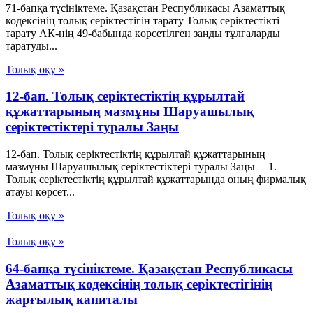
71-бапқа түсініктеме. Қазақстан Республикасы Азаматтық
кодексінің толық серіктестігін тарату Толық серіктестікті
тарату АК-нің 49-бабында көрсетілген заңды тұлғаларды
таратуды...
Толық оқу »
12-бап. Толық серiктестiктiң құрылтай
құжаттарының мазмұны Шаруашылық
серіктестіктері туралы Заңы
12-бап. Толық серiктестiктiң құрылтай құжаттарының
мазмұны Шаруашылық серіктестіктері туралы Заңы 1.
Толық серiктестiктiң құрылтай құжаттарында оның фирмалық
атауы көрсет...
Толық оқу »
Толық оқу »
64-бапқа түсініктеме. Қазақстан Республикасы
Азаматтық кодексінің толық серіктестігінің
жарғылық капиталы