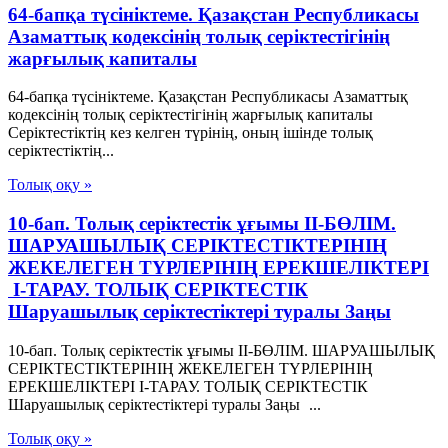
64-бапқа түсініктеме. Қазақстан Республикасы
Азаматтық кодексінің толық серіктестігінің
жарғылық капиталы
64-бапқа түсініктеме. Қазақстан Республикасы Азаматтық
кодексінің толық серіктестігінің жарғылық капиталы
Серіктестіктің кез келген түрінің, оның ішінде толық
серіктестіктің...
Толық оқу »
10-бап. Толық серiктестiк ұғымы II-БӨЛIМ.
ШАРУАШЫЛЫҚ СЕРIКТЕСТIКТЕРIНIҢ
ЖЕКЕЛЕГЕН ТҮРЛЕРIНIҢ ЕРЕКШЕЛIКТЕРI
I-ТАРАУ. ТОЛЫҚ СЕРIКТЕСТIК
Шаруашылық серіктестіктері туралы Заңы
10-бап. Толық серiктестiк ұғымы II-БӨЛIМ. ШАРУАШЫЛЫҚ
СЕРIКТЕСТIКТЕРIНIҢ ЖЕКЕЛЕГЕН ТҮРЛЕРIНIҢ
ЕРЕКШЕЛIКТЕРI I-ТАРАУ. ТОЛЫҚ СЕРIКТЕСТIК
Шаруашылық серіктестіктері туралы Заңы ...
Толық оқу »