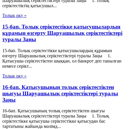
Шаруашылық серіктестіктері туралы Заңы 1. Толық
серiктестiктiң қатысушыл...
Толық оқу »
15-бап. Толық серiктестiкке қатысушылардың
құрамын өзгерту Шаруашылық серіктестіктері
туралы Заңы
15-бап. Толық серiктестiкке қатысушылардың құрамын
өзгерту Шаруашылық серіктестіктері туралы Заңы 1.
Қатысушы серiктестiктен шыққан, ол банкрот деп танылған
немесе серiкт...
Толық оқу »
16-бап. Қатысушының толық серiктестiктен
шығуы Шаруашылық серіктестіктері туралы
Заңы
16-бап. Қатысушының толық серiктестiктен шығуы
Шаруашылық серіктестіктері туралы Заңы 1. Толық
серiктестiкке қатысушы серiктестiкке қатысудан бас
тартатыны жайында мәлiмд...