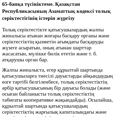
65-бапқа түсініктеме. Қазақстан
Республикасының Азаматтық кодексі толық
серіктестігінің істерін жүргізу
Толық серіктестікте қатысушылардың жалпы
жиналысы атынан жоғары басқару органы және
серіктестіктің қызметін ағымдағы басқаруды
жүзеге асыратын, оның атынан шарттар
жасасатын, мүлікке билік ететін және т. б.
атқарушы орган бар.
Жалпы жиналыста, егер құрылтай шартында
қатысушыларға тиесілі дауыстарды айқындаудың
өзге тәртібі белгіленбесе, толық серіктестіктің
әрбір қатысушысының бір дауысы болады (және
осыған байланысты толық серіктестіктің
табиғаты кооперативке жақындайды). Осылайша,
құрылтай шартында қатысушылардың
серіктестіктің жарғылық капиталындағы және