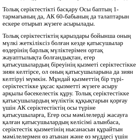
Толық серіктестікті басқару Осы баптың 1-
тармағының да, АК 60-бабының да талаптарын
ескере отырып жүзеге асырылады.
Толық серіктестіктің қарыздары бойынша оның
мүлкі жеткіліксіз болған кезде қатысушылар
өздерінің барлық мүліктерімен ортақ
жауаптылықта болғандықтан, егер
қатысушылардың біреуінің қызметі серіктестікке
зиян келтірсе, ол оның қатысушыларына да зиян
келтіруі мүмкін. Мұндай қызметтің бір түрі-
серіктестікке ұқсас қызметті жүзеге асыру
арқылы бәсекелестік құру. Толық серіктестікке
қатысушылардың мүліктік құқықтарын қорғау
үшін АК серіктестіктің осы түріне
қатысушыларға, Егер осы мәмілелерді жасауға
қалған қатысушылардың келісімі алынбаса,
серіктестік қызметінің нысанасын құрайтын
мәмілелермен өз атынан және өз мүддесі үшін