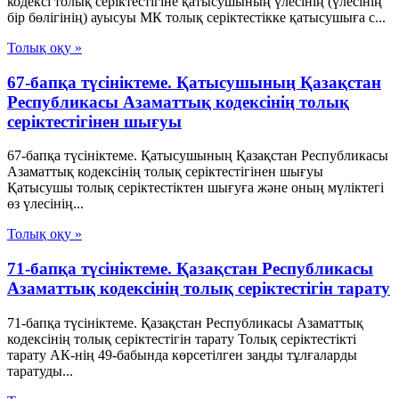
кодексі толық серіктестігіне қатысушының үлесінің (үлесінің
бір бөлігінің) ауысуы МК толық серіктестікке қатысушыға с...
Толық оқу »
67-бапқа түсініктеме. Қатысушының Қазақстан
Республикасы Азаматтық кодексінің толық
серіктестігінен шығуы
67-бапқа түсініктеме. Қатысушының Қазақстан Республикасы
Азаматтық кодексінің толық серіктестігінен шығуы
Қатысушы толық серіктестіктен шығуға және оның мүліктегі
өз үлесінің...
Толық оқу »
71-бапқа түсініктеме. Қазақстан Республикасы
Азаматтық кодексінің толық серіктестігін тарату
71-бапқа түсініктеме. Қазақстан Республикасы Азаматтық
кодексінің толық серіктестігін тарату Толық серіктестікті
тарату АК-нің 49-бабында көрсетілген заңды тұлғаларды
таратуды...