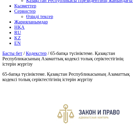
Қазақстан Республикасы Президентінің жанындағы 
Қызметтер
Сервистер
Өзіңді тексер
Жарияланымдар
НҚА
RU
KZ
EN
Басты бет
/
Кодекстер
/
65-бапқа түсініктеме. Қазақстан
Республикасының Азаматтық кодексі толық серіктестігінің
істерін жүргізу
65-бапқа түсініктеме. Қазақстан Республикасының Азаматтық
кодексі толық серіктестігінің істерін жүргізу