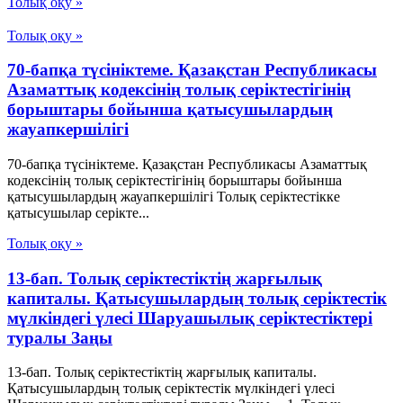
Толық оқу »
Толық оқу »
70-бапқа түсініктеме. Қазақстан Республикасы
Азаматтық кодексінің толық серіктестігінің
борыштары бойынша қатысушылардың
жауапкершілігі
70-бапқа түсініктеме. Қазақстан Республикасы Азаматтық
кодексінің толық серіктестігінің борыштары бойынша
қатысушылардың жауапкершілігі Толық серіктестікке
қатысушылар серікте...
Толық оқу »
13-бап. Толық серiктестiктiң жарғылық
капиталы. Қатысушылардың толық серiктестiк
мүлкiндегi үлесi Шаруашылық серіктестіктері
туралы Заңы
13-бап. Толық серiктестiктiң жарғылық капиталы.
Қатысушылардың толық серiктестiк мүлкiндегi үлесi