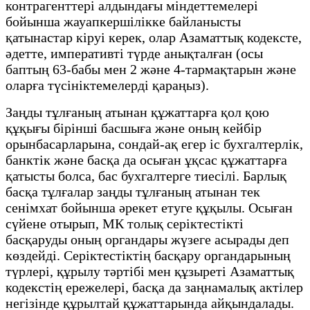
контрагенттері алдындағы міндеттемелері
бойынша жауапкершілікке байланысты
қатынастар кіруі керек, олар Азаматтық кодексте,
әдетте, императивті түрде анықталған (осы
баптың 63-бабы мен 2 және 4-тармақтарын және
оларға түсініктемелерді қараңыз).
Заңды тұлғаның атынан құжаттарға қол қою
құқығы бірінші басшыға және оның кейбір
орынбасарларына, сондай-ақ егер іс бухгалтерлік,
банктік және басқа да осыған ұқсас құжаттарға
қатысты болса, бас бухгалтерге тиесілі. Барлық
басқа тұлғалар заңды тұлғаның атынан тек
сенімхат бойынша әрекет етуге құқылы. Осыған
сүйене отырып, МК толық серіктестікті
басқаруды оның органдары жүзеге асырады деп
көздейді. Серіктестіктің басқару органдарының
түрлері, құрылу тәртібі мен құзыреті Азаматтық
кодекстің ережелері, басқа да заңнамалық актілер
негізінде құрылтай құжаттарында айқындалады.