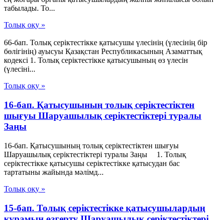
табылады. То...
Толық оқу »
66-бап. Толық серiктестiкке қатысушы үлесiнiң (үлесiнiң бiр
бөлiгiнiң) ауысуы Қазақстан Республикасының Азаматтық
кодексi 1. Толық серiктестiкке қатысушының өз үлесiн
(үлесiнi...
Толық оқу »
16-бап. Қатысушының толық серiктестiктен
шығуы Шаруашылық серіктестіктері туралы
Заңы
16-бап. Қатысушының толық серiктестiктен шығуы
Шаруашылық серіктестіктері туралы Заңы 1. Толық
серiктестiкке қатысушы серiктестiкке қатысудан бас
тартатыны жайында мәлiмд...
Толық оқу »
15-бап. Толық серiктестiкке қатысушылардың
құрамын өзгерту Шаруашылық серіктестіктері