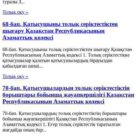
туралы З...
Толық оқу »
68-бап. Қатысушыны толық серiктестiктен
шығару Қазақстан Республикасының
Азаматтық кодексi
68-бап. Қатысушыны толық серiктестiктен шығару Қазақстан
Республикасының Азаматтық кодексi 1. Толық серiктестiкке
қатысушылар қалатын қатысушылардың бiрауыздан
қабылдаған шешi...
Толық оқу »
70-бап. Қатысушылардың толық серiктестiктiң
борыштары бойынша жауапкершiлiгi Қазақстан
Республикасының Азаматтық кодексi
70-бап. Қатысушылардың толық серiктестiктiң борыштары
бойынша жауапкершiлiгi Қазақстан Республикасының
Азаматтық кодексi 1. Егер толық серiктестiк таратылған
жағдайда оның бар...