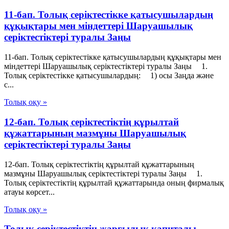
11-бап. Толық серiктестiкке қатысушылардың
құқықтары мен мiндеттерi Шаруашылық
серіктестіктері туралы Заңы
11-бап. Толық серiктестiкке қатысушылардың құқықтары мен
мiндеттерi Шаруашылық серіктестіктері туралы Заңы 1.
Толық серiктестiкке қатысушылардың: 1) осы Заңда және
с...
Толық оқу »
12-бап. Толық серiктестiктiң құрылтай
құжаттарының мазмұны Шаруашылық
серіктестіктері туралы Заңы
12-бап. Толық серiктестiктiң құрылтай құжаттарының
мазмұны Шаруашылық серіктестіктері туралы Заңы 1.
Толық серiктестiктiң құрылтай құжаттарында оның фирмалық
атауы көрсет...
Толық оқу »
Толық серіктестіктің жарғылық капиталы