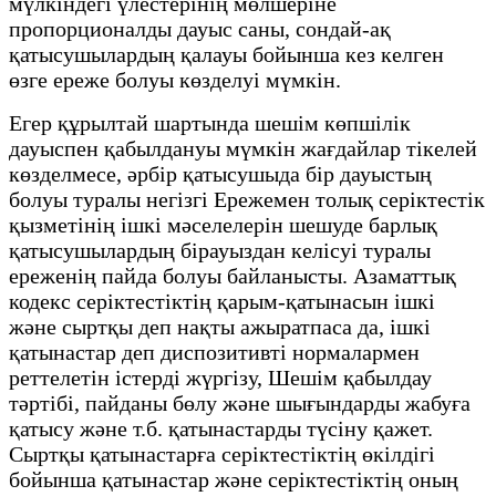
мүлкіндегі үлестерінің мөлшеріне
пропорционалды дауыс саны, сондай-ақ
қатысушылардың қалауы бойынша кез келген
өзге ереже болуы көзделуі мүмкін.
Егер құрылтай шартында шешім көпшілік
дауыспен қабылдануы мүмкін жағдайлар тікелей
көзделмесе, әрбір қатысушыда бір дауыстың
болуы туралы негізгі Ережемен толық серіктестік
қызметінің ішкі мәселелерін шешуде барлық
қатысушылардың бірауыздан келісуі туралы
ереженің пайда болуы байланысты. Азаматтық
кодекс серіктестіктің қарым-қатынасын ішкі
және сыртқы деп нақты ажыратпаса да, ішкі
қатынастар деп диспозитивті нормалармен
реттелетін істерді жүргізу, Шешім қабылдау
тәртібі, пайданы бөлу және шығындарды жабуға
қатысу және т.б. қатынастарды түсіну қажет.
Сыртқы қатынастарға серіктестіктің өкілдігі
бойынша қатынастар және серіктестіктің оның