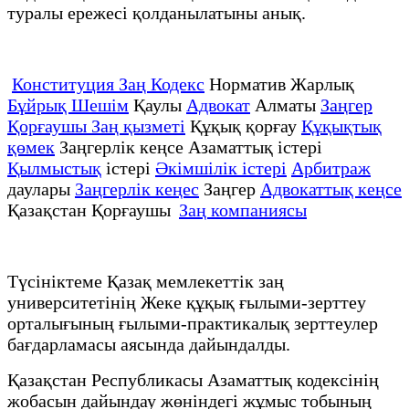
туралы ережесі қолданылатыны анық.
Конституция Заң Кодекс
Норматив Жарлық
Бұйрық Шешім
Қаулы
Адвокат
Алматы
Заңгер
Қорғаушы Заң қызметі
Құқық қорғау
Құқықтық
қөмек
Заңгерлік кеңсе Азаматтық істері
Қылмыстық
істері
Әкімшілік істері
Арбитраж
даулары
Заңгерлік кеңес
Заңгер
Адвокаттық кеңсе
Қазақстан Қорғаушы
Заң компаниясы
Түсініктеме Қазақ мемлекеттік заң
университетінің Жеке құқық ғылыми-зерттеу
орталығының ғылыми-практикалық зерттеулер
бағдарламасы аясында дайындалды.
Қазақстан Республикасы Азаматтық кодексінің
жобасын дайындау жөніндегі жұмыс тобының