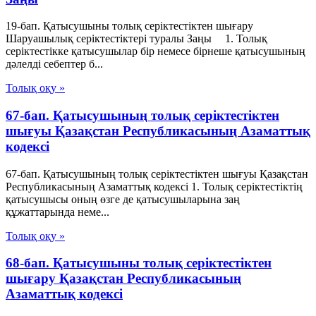
19-бап. Қатысушыны толық серiктестiктен шығару
Шаруашылық серіктестіктері туралы Заңы 1. Толық
серiктестiкке қатысушылар бiр немесе бiрнеше қатысушының
дәлелдi себептер б...
Толық оқу »
67-бап. Қатысушының толық серiктестiктен
шығуы Қазақстан Республикасының Азаматтық
кодексi
67-бап. Қатысушының толық серiктестiктен шығуы Қазақстан
Республикасының Азаматтық кодексi 1. Толық серiктестiктiң
қатысушысы оның өзге де қатысушыларына заң
құжаттарында неме...
Толық оқу »
68-бап. Қатысушыны толық серiктестiктен
шығару Қазақстан Республикасының
Азаматтық кодексi