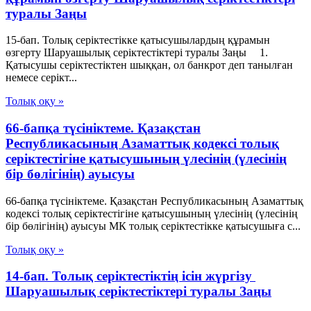
туралы Заңы
15-бап. Толық серiктестiкке қатысушылардың құрамын
өзгерту Шаруашылық серіктестіктері туралы Заңы 1.
Қатысушы серiктестiктен шыққан, ол банкрот деп танылған
немесе серiкт...
Толық оқу »
66-бапқа түсініктеме. Қазақстан
Республикасының Азаматтық кодексі толық
серіктестігіне қатысушының үлесінің (үлесінің
бір бөлігінің) ауысуы
66-бапқа түсініктеме. Қазақстан Республикасының Азаматтық
кодексі толық серіктестігіне қатысушының үлесінің (үлесінің
бір бөлігінің) ауысуы МК толық серіктестікке қатысушыға с...
Толық оқу »
14-бап. Толық серiктестiктiң iсiн жүргiзу
Шаруашылық серіктестіктері туралы Заңы