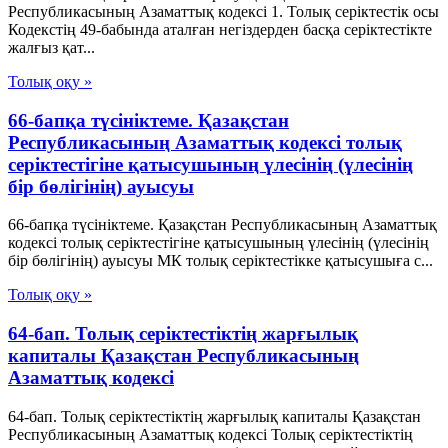
Республикасының Азаматтық кодексi 1. Толық серiктестiк осы
Кодекстiң 49-бабында аталған негiздерден басқа серiктестiкте
жалғыз қат...
Толық оқу »
66-бапқа түсініктеме. Қазақстан
Республикасының Азаматтық кодексі толық
серіктестігіне қатысушының үлесінің (үлесінің
бір бөлігінің) ауысуы
66-бапқа түсініктеме. Қазақстан Республикасының Азаматтық
кодексі толық серіктестігіне қатысушының үлесінің (үлесінің
бір бөлігінің) ауысуы МК толық серіктестікке қатысушыға с...
Толық оқу »
64-бап. Толық серiктестiктiң жарғылық
капиталы Қазақстан Республикасының
Азаматтық кодексi
64-бап. Толық серiктестiктiң жарғылық капиталы Қазақстан
Республикасының Азаматтық кодексi Толық серiктестiктiң