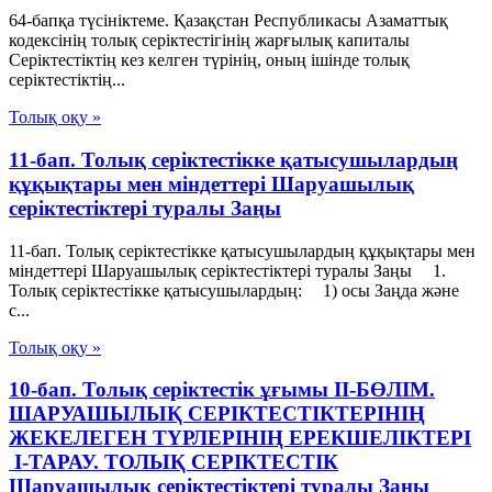
64-бапқа түсініктеме. Қазақстан Республикасы Азаматтық
кодексінің толық серіктестігінің жарғылық капиталы
Серіктестіктің кез келген түрінің, оның ішінде толық
серіктестіктің...
Толық оқу »
11-бап. Толық серiктестiкке қатысушылардың
құқықтары мен мiндеттерi Шаруашылық
серіктестіктері туралы Заңы
11-бап. Толық серiктестiкке қатысушылардың құқықтары мен
мiндеттерi Шаруашылық серіктестіктері туралы Заңы 1.
Толық серiктестiкке қатысушылардың: 1) осы Заңда және
с...
Толық оқу »
10-бап. Толық серiктестiк ұғымы II-БӨЛIМ.
ШАРУАШЫЛЫҚ СЕРIКТЕСТIКТЕРIНIҢ
ЖЕКЕЛЕГЕН ТҮРЛЕРIНIҢ ЕРЕКШЕЛIКТЕРI
I-ТАРАУ. ТОЛЫҚ СЕРIКТЕСТIК
Шаруашылық серіктестіктері туралы Заңы