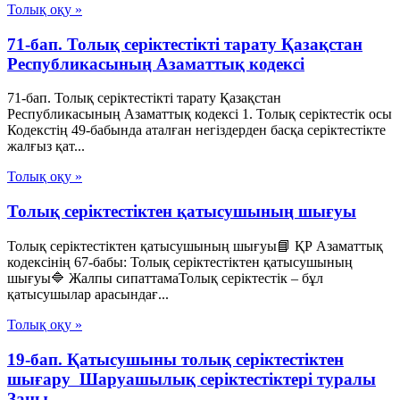
Толық оқу »
71-бап. Толық серiктестiктi тарату Қазақстан
Республикасының Азаматтық кодексi
71-бап. Толық серiктестiктi тарату Қазақстан
Республикасының Азаматтық кодексi 1. Толық серiктестiк осы
Кодекстiң 49-бабында аталған негiздерден басқа серiктестiкте
жалғыз қат...
Толық оқу »
Толық серіктестіктен қатысушының шығуы
Толық серіктестіктен қатысушының шығуы📘 ҚР Азаматтық
кодексінің 67-бабы: Толық серіктестіктен қатысушының
шығуы🔷 Жалпы сипаттамаТолық серіктестік – бұл
қатысушылар арасындағ...
Толық оқу »
19-бап. Қатысушыны толық серiктестiктен
шығару Шаруашылық серіктестіктері туралы
Заңы