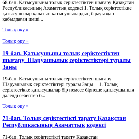
68-бап. Қатысушыны толық серiктестiктен шығару Қазақстан
Республикасының Азаматтық кодексi 1. Толық серiктестiкке
қатысушылар қалатын қатысушылардың бiрауыздан
қабылдаған шешi...
Толық оқу »
Толық оқу »
19-бап. Қатысушыны толық серiктестiктен
шығару Шаруашылық серіктестіктері туралы
Заңы
19-бап. Қатысушыны толық серiктестiктен шығару
Шаруашылық серіктестіктері туралы Заңы 1. Толық
серiктестiкке қатысушылар бiр немесе бiрнеше қатысушының
дәлелдi себептер б...
Толық оқу »
71-бап. Толық серiктестiктi тарату Қазақстан
Республикасының Азаматтық кодексi
71-бап. Толық серiктестiктi тарату Қазақстан