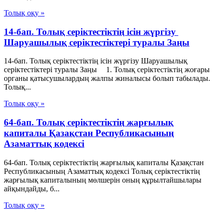
Толық оқу »
14-бап. Толық серiктестiктiң iсiн жүргiзу
Шаруашылық серіктестіктері туралы Заңы
14-бап. Толық серiктестiктiң iсiн жүргiзу Шаруашылық
серіктестіктері туралы Заңы 1. Толық серiктестiктiң жоғары
органы қатысушылардың жалпы жиналысы болып табылады.
Толық...
Толық оқу »
64-бап. Толық серiктестiктiң жарғылық
капиталы Қазақстан Республикасының
Азаматтық кодексi
64-бап. Толық серiктестiктiң жарғылық капиталы Қазақстан
Республикасының Азаматтық кодексi Толық серiктестiктiң
жарғылық капиталының мөлшерiн оның құрылтайшылары
айқындайды, б...
Толық оқу »