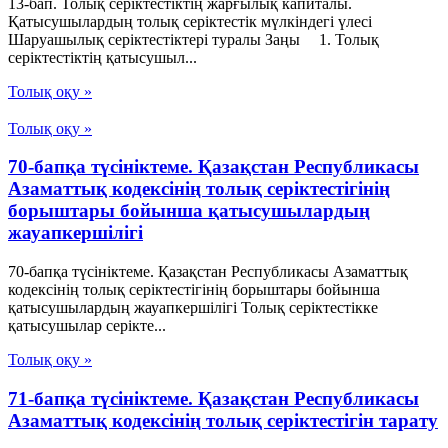
13-бап. Толық серiктестiктiң жарғылық капиталы.
Қатысушылардың толық серiктестiк мүлкiндегi үлесi
Шаруашылық серіктестіктері туралы Заңы 1. Толық
серiктестiктiң қатысушыл...
Толық оқу »
Толық оқу »
70-бапқа түсініктеме. Қазақстан Республикасы
Азаматтық кодексінің толық серіктестігінің
борыштары бойынша қатысушылардың
жауапкершілігі
70-бапқа түсініктеме. Қазақстан Республикасы Азаматтық
кодексінің толық серіктестігінің борыштары бойынша
қатысушылардың жауапкершілігі Толық серіктестікке
қатысушылар серікте...
Толық оқу »
71-бапқа түсініктеме. Қазақстан Республикасы
Азаматтық кодексінің толық серіктестігін тарату