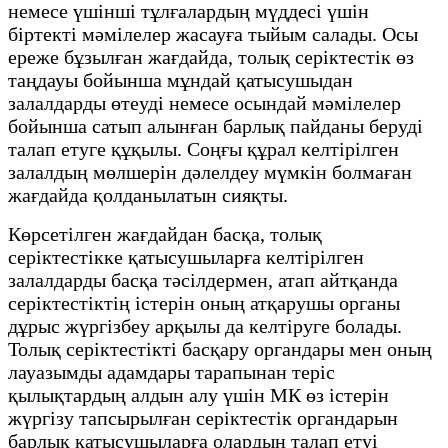
немесе үшінші тұлғалардың мүддесі үшін
біртекті мәмілелер жасауға тыйым салады. Осы
ереже бұзылған жағдайда, толық серіктестік өз
таңдауы бойынша мұндай қатысушыдан
залалдарды өтеуді немесе осындай мәмілелер
бойынша сатып алынған барлық пайданы беруді
талап етуге құқылы. Соңғы құрал келтірілген
залалдың мөлшерін дәлелдеу мүмкін болмаған
жағдайда қолданылатын сияқты.
Көрсетілген жағдайдан басқа, толық
серіктестікке қатысушыларға келтірілген
залалдарды басқа тәсілдермен, атап айтқанда
серіктестіктің істерін оның атқарушы органы
дұрыс жүргізбеу арқылы да келтіруге болады.
Толық серіктестікті басқару органдары мен оның
лауазымды адамдары тарапынан теріс
қылықтардың алдын алу үшін МК өз істерін
жүргізу тапсырылған серіктестік органдарын
барлық қатысушыларға олардың талап етуі