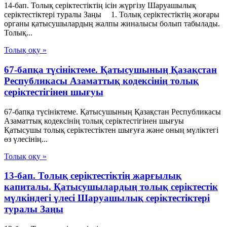
14-бап. Толық серiктестiктiң iсiн жүргiзу Шаруашылық
серіктестіктері туралы Заңы 1. Толық серiктестiктiң жоғары
органы қатысушылардың жалпы жиналысы болып табылады.
Толық...
Толық оқу »
67-бапқа түсініктеме. Қатысушының Қазақстан
Республикасы Азаматтық кодексінің толық
серіктестігінен шығуы
67-бапқа түсініктеме. Қатысушының Қазақстан Республикасы
Азаматтық кодексінің толық серіктестігінен шығуы
Қатысушы толық серіктестіктен шығуға және оның мүліктегі
өз үлесінің...
Толық оқу »
13-бап. Толық серiктестiктiң жарғылық
капиталы. Қатысушылардың толық серiктестiк
мүлкiндегi үлесi Шаруашылық серіктестіктері
туралы Заңы