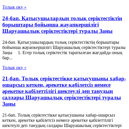
Толық оқу »
24-бап. Қатысушылардың толық серiктестiктiң
борыштары бойынша жауапкершiлiгi
Шаруашылық серіктестіктері туралы Заңы
24-бап. Қатысушылардың толық серiктестiктiң борыштары
бойынша жауапкершiлiгi Шаруашылық серіктестіктері туралы
Заңы 1. Егер толық серiктестiк таратылған жағдайда оның
бар...
Толық оқу »
21-бап. Толық серiктестiкке қатысушыны хабар-
ошарсыз кеткен, әрекетке қабiлетсiз немесе
әрекетке қабiлеттiлiгi шектеулi деп танудың
салдары Шаруашылық серіктестіктері туралы
Заңы
21-бап. Толық серiктестiкке қатысушыны хабар-ошарсыз
кеткен, әрекетке қабiлетсiз немесе әрекетке қабiлеттiлiгi
шектеулi деп танудың салдары Шаруашылық серіктестіктері