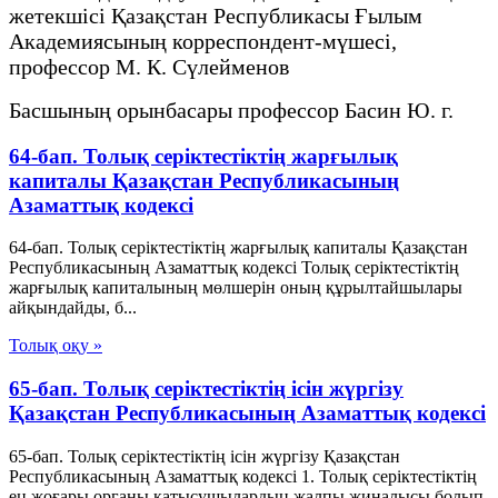
жетекшісі Қазақстан Республикасы Ғылым
Академиясының корреспондент-мүшесі,
профессор М. К. Сүлейменов
Басшының орынбасары профессор Басин Ю. г.
64-бап. Толық серiктестiктiң жарғылық
капиталы Қазақстан Республикасының
Азаматтық кодексi
64-бап. Толық серiктестiктiң жарғылық капиталы Қазақстан
Республикасының Азаматтық кодексi Толық серiктестiктiң
жарғылық капиталының мөлшерiн оның құрылтайшылары
айқындайды, б...
Толық оқу »
65-бап. Толық серiктестiктiң iсiн жүргiзу
Қазақстан Республикасының Азаматтық кодексi
65-бап. Толық серiктестiктiң iсiн жүргiзу Қазақстан
Республикасының Азаматтық кодексi 1. Толық серiктестiктiң
ең жоғары органы қатысушылардың жалпы жиналысы болып