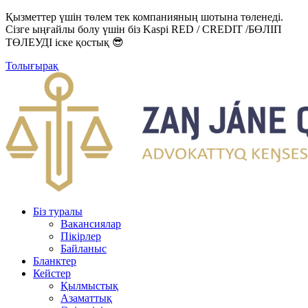
Қызметтер үшін төлем тек компанияның шотына төленеді.
Сізге ыңғайлы болу үшін біз Kaspi RED / CREDIT /БӨЛІП
ТӨЛЕУДІ іске қостық 😎
Толығырақ
Біз туралы
Вакансиялар
Пікірлер
Байланыс
Бланктер
Кейстер
Қылмыстық
Азаматтық