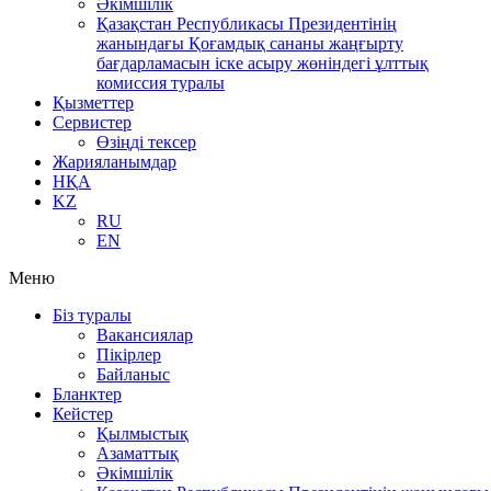
Әкімшілік
Қазақстан Республикасы Президентінің
жанындағы Қоғамдық сананы жаңғырту
бағдарламасын іске асыру жөніндегі ұлттық
комиссия туралы
Қызметтер
Сервистер
Өзіңді тексер
Жарияланымдар
НҚА
KZ
RU
EN
Меню
Біз туралы
Вакансиялар
Пікірлер
Байланыс
Бланктер
Кейстер
Қылмыстық
Азаматтық
Әкімшілік