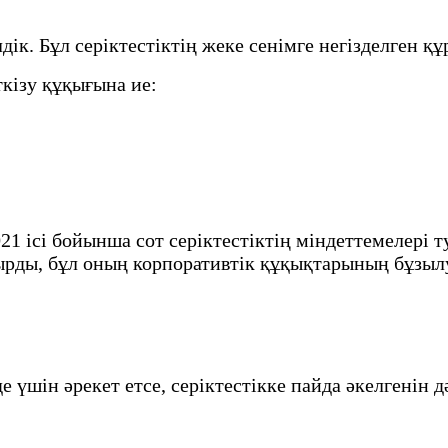
. Бұл серіктестіктің жеке сенімге негізделген қ
кізу құқығына ие:
1 ісі бойынша сот серіктестіктің міндеттемелері т
ырды, бұл оның корпоративтік құқықтарының бұзыл
е үшін әрекет етсе, серіктестікке пайда әкелгенін