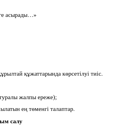
еге асырады…»
ұрылтай құжаттарында көрсетілуі тиіс.
уралы жалпы ереже);
атын ең төменгі талаптар.
йым салу