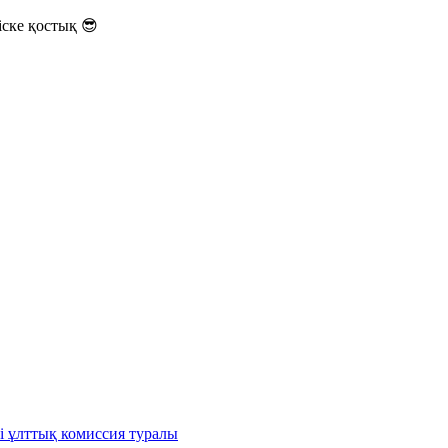
ске қостық 😎
і ұлттық комиссия туралы