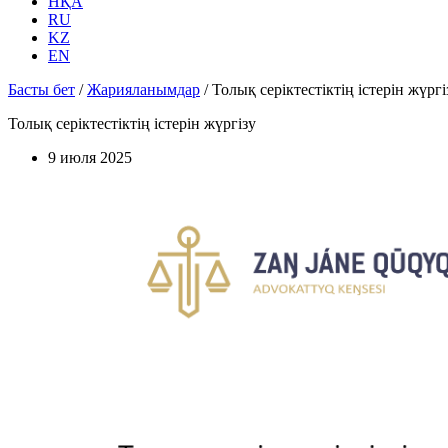
НҚА
RU
KZ
EN
Басты бет
/
Жарияланымдар
/
Толық серіктестіктің істерін жүргі
Толық серіктестіктің істерін жүргізу
9 июля 2025