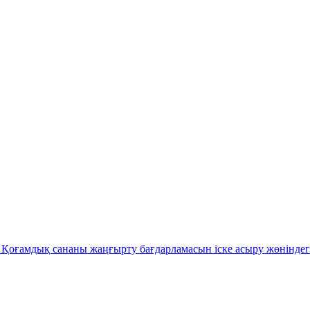
Қоғамдық сананы жаңғырту бағдарламасын іске асыру жөніндег