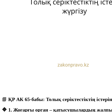
📘
ҚР АК 65-бабы: Толық серіктестіктің істерін
🔷
1. Жоғарғы орган – қатысушылардың жалп