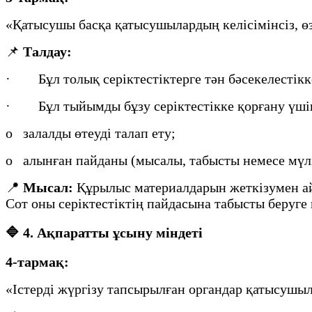
«Қатысушы басқа қатысушылардың келісімінсіз, ө
📌
Талдау:
· Бұл толық серіктестіктерге тән бәсекелестікк
· Бұл тыйымды бұзу серіктестікке қорғану үшін 
o залалды өтеуді талап ету;
o алынған пайданы (мысалы, табысты немесе мүлік
📍
Мысал:
Құрылыс материалдарын жеткізумен ай
Сот оны серіктестіктің пайдасына табысты беруге м
🔷
4. Ақпаратты ұсыну міндеті
4-тармақ:
«Істерді жүргізу тапсырылған органдар қатысушы