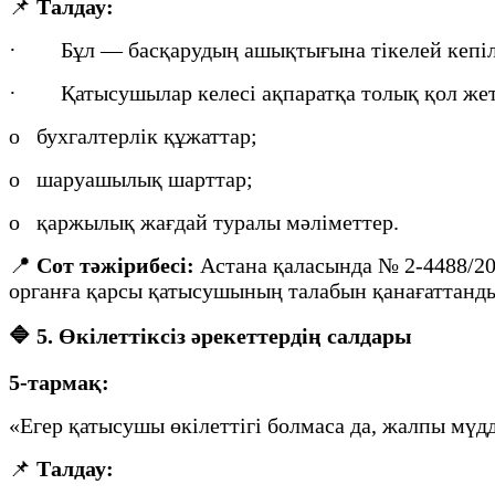
📌
Талдау:
· Бұл — басқарудың ашықтығына тікелей кепілдік
· Қатысушылар келесі ақпаратқа толық қол жет
o бухгалтерлік құжаттар;
o шаруашылық шарттар;
o қаржылық жағдай туралы мәліметтер.
📍
Сот тәжірибесі:
Астана қаласында № 2-4488/202
органға қарсы қатысушының талабын қанағаттанд
🔷
5. Өкілеттіксіз әрекеттердің салдары
5-тармақ:
«Егер қатысушы өкілеттігі болмаса да, жалпы мүдд
📌
Талдау: