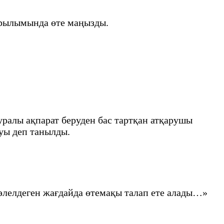
ұрылымында өте маңызды.
уралы ақпарат беруден бас тартқан атқарушы
уы деп танылды.
 дәлелдеген жағдайда өтемақы талап ете алады…»