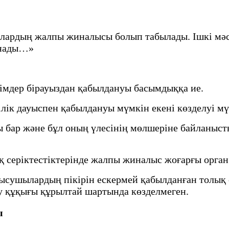
шылардың жалпы жиналысы болып табылады. Ішкі м
анады…»
мдер бірауыздан қабылдануы басымдыққа ие.
к дауыспен қабылдануы мүмкін екені көзделуі мү
ар және бұл оның үлесінің мөлшеріне байланысты
серіктестіктерінде жалпы жиналыс жоғарғы орган 
атысушылардың пікірін ескермей қабылданған толы
у құқығы құрылтай шартында көзделмеген.
ы