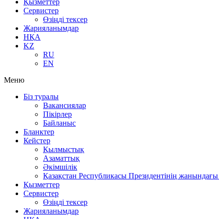
Қызметтер
Сервистер
Өзіңді тексер
Жарияланымдар
НҚА
KZ
RU
EN
Меню
Біз туралы
Вакансиялар
Пікірлер
Байланыс
Бланктер
Кейстер
Қылмыстық
Азаматтық
Әкімшілік
Қазақстан Республикасы Президентінің жанындағы 
Қызметтер
Сервистер
Өзіңді тексер
Жарияланымдар