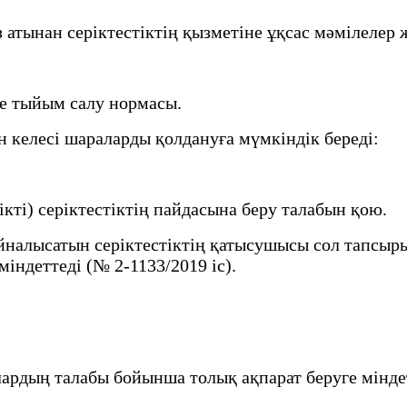
з атынан серіктестіктің қызметіне ұқсас мәмілеле
е тыйым салу нормасы.
келесі шараларды қолдануға мүмкіндік береді:
ті) серіктестіктің пайдасына беру талабын қою.
налысатын серіктестіктің қатысушысы сол тапсыры
індеттеді (№ 2-1133/2019 іс).
лардың талабы бойынша толық ақпарат беруге мінд