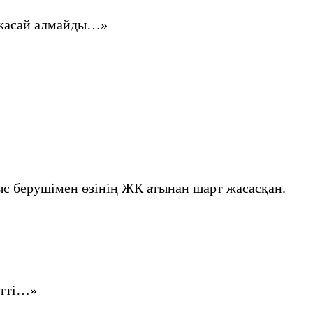
р жасай алмайды…»
с берушімен өзінің ЖК атынан шарт жасасқан.
етті…»