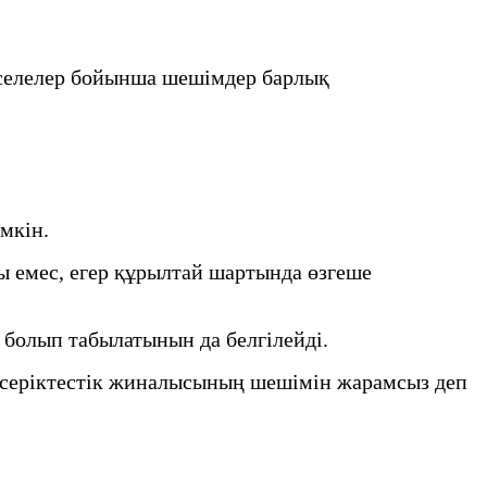
әселелер бойынша шешімдер барлық
мкін.
 емес, егер құрылтай шартында өзгеше
болып табылатынын да белгілейді.
қ серіктестік жиналысының шешімін жарамсыз деп