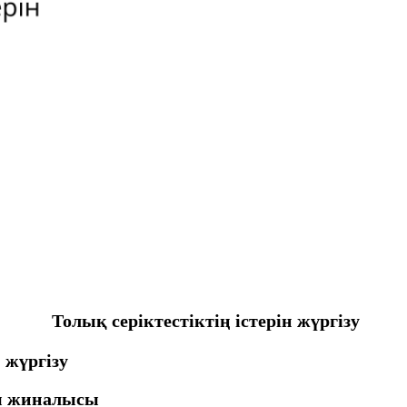
Толық серіктестіктің істерін жүргізу
 жүргізу
ы жиналысы