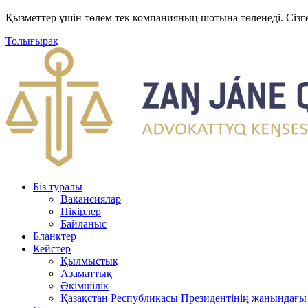
Қызметтер үшін төлем тек компанияның шотына төленеді. Сізг
Толығырақ
Біз туралы
Вакансиялар
Пікірлер
Байланыс
Бланктер
Кейстер
Қылмыстық
Азаматтық
Әкімшілік
Қазақстан Республикасы Президентінің жанындағы 