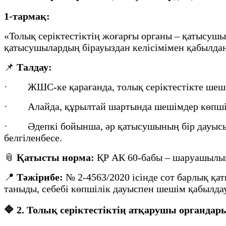
1-тармақ:
«Толық серіктестіктің жоғарғы органы – қатысу
қатысушылардың бірауыздан келісімімен қабылд
📌
Талдау:
· ЖШС-ке қарағанда, толық серіктестікте шеші
· Алайда, құрылтай шартында шешімдер көпшілі
· Әдепкі бойынша, әр қатысушының бір дауысы б
белгіленбесе.
📎
Қатысты норма:
ҚР АК 60-бабы – шаруашылық 
📍
Тәжірибе:
№ 2-4563/2020 ісінде сот барлық қ
таныды, себебі көпшілік дауыспен шешім қабылда
🔷
2. Толық серіктестіктің атқарушы органдар