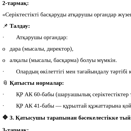
2-тармақ:
«Серіктестікті басқаруды атқарушы органдар жүз
📌
Талдау:
· Атқарушы органдар:
o дара (мысалы, директор),
o алқалы (мысалы, басқарма) болуы мүмкін.
· Олардың өкілеттігі мен тағайындалу тәртібі қ
📎
Қатысты нормалар:
· ҚР АК 60-бабы (шаруашылық серіктестіктер т
· ҚР АК 41-бабы — құрылтай құжаттарына қойыл
🔷
3. Қатысушы тарапынан бәсекелестікке ты
3-тармақ: