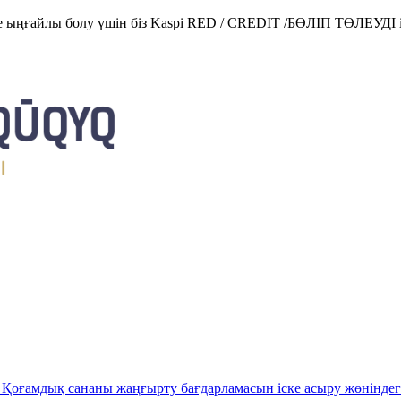
е ыңғайлы болу үшін біз Kaspi RED / CREDIT /БӨЛІП ТӨЛЕУДІ і
Қоғамдық сананы жаңғырту бағдарламасын іске асыру жөніндег