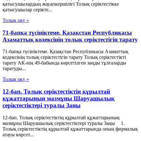
қатысушылардың жауапкершілігі Толық серіктестікке
қатысушылар серікте...
Толық оқу »
71-бапқа түсініктеме. Қазақстан Республикасы
Азаматтық кодексінің толық серіктестігін тарату
71-бапқа түсініктеме. Қазақстан Республикасы Азаматтық
кодексінің толық серіктестігін тарату Толық серіктестікті
тарату АК-нің 49-бабында көрсетілген заңды тұлғаларды
таратуды...
Толық оқу »
12-бап. Толық серiктестiктiң құрылтай
құжаттарының мазмұны Шаруашылық
серіктестіктері туралы Заңы
12-бап. Толық серiктестiктiң құрылтай құжаттарының
мазмұны Шаруашылық серіктестіктері туралы Заңы 1.
Толық серiктестiктiң құрылтай құжаттарында оның фирмалық
атауы көрсет...