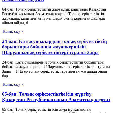
64-бап. Толық серiктестiктiң жарғылық капиталы Қазақстан
Республикасының Азаматтық кодексi Толық серiктестiктiң
жарғылық капиталының мөлшерiн оның құрылтайшылары
айқындайды, б...
Толық оқу »
24-бап. Қатысушылардың толық серiктестiктiң
борыштары бойынша жауапкершiлiгi
Шаруашылық серіктестіктері туралы Заңы
24-бап. Қатысушылардың толық серiктестiктiң борыштары
бойынша жауапкершiлiгi Шаруашылық серіктестіктері туралы
Заңы 1. Егер толық серiктестiк таратылған жағдайда оның
бар...
Толық оқу »
65-бап. Толық серiктестiктiң iсiн жүргiзу
Қазақстан Республикасының Азаматтық кодексi
65-бап. Толық серiктестiктiң iсiн жүргiзу Қазақстан