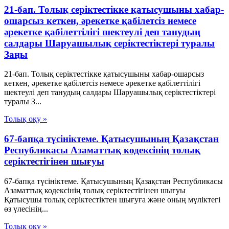
21-бап. Толық серiктестiкке қатысушыны хабар-
ошарсыз кеткен, әрекетке қабiлетсiз немесе
әрекетке қабiлеттiлiгi шектеулi деп танудың
салдары Шаруашылық серіктестіктері туралы
Заңы
21-бап. Толық серiктестiкке қатысушыны хабар-ошарсыз
кеткен, әрекетке қабiлетсiз немесе әрекетке қабiлеттiлiгi
шектеулi деп танудың салдары Шаруашылық серіктестіктері
туралы З...
Толық оқу »
67-бапқа түсініктеме. Қатысушының Қазақстан
Республикасы Азаматтық кодексінің толық
серіктестігінен шығуы
67-бапқа түсініктеме. Қатысушының Қазақстан Республикасы
Азаматтық кодексінің толық серіктестігінен шығуы
Қатысушы толық серіктестіктен шығуға және оның мүліктегі
өз үлесінің...
Толық оқу »