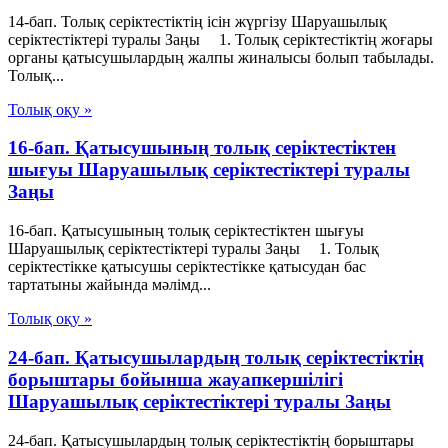
14-бап. Толық серiктестiктiң iсiн жүргiзу Шаруашылық
серіктестіктері туралы Заңы 1. Толық серiктестiктiң жоғары
органы қатысушылардың жалпы жиналысы болып табылады.
Толық...
Толық оқу »
16-бап. Қатысушының толық серiктестiктен
шығуы Шаруашылық серіктестіктері туралы
Заңы
16-бап. Қатысушының толық серiктестiктен шығуы
Шаруашылық серіктестіктері туралы Заңы 1. Толық
серiктестiкке қатысушы серiктестiкке қатысудан бас
тартатыны жайында мәлiмд...
Толық оқу »
24-бап. Қатысушылардың толық серiктестiктiң
борыштары бойынша жауапкершiлiгi
Шаруашылық серіктестіктері туралы Заңы
24-бап. Қатысушылардың толық серiктестiктiң борыштары