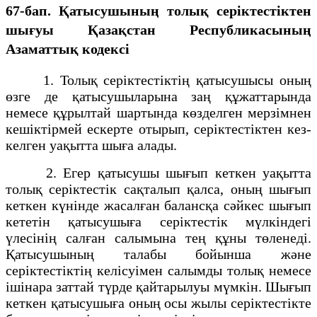
67-бап. Қатысушының толық серiктестiктен
шығуы Қазақстан Республикасының
Азаматтық кодексi
1. Толық серiктестiктiң қатысушысы оның
өзге де қатысушыларына заң құжаттарында
немесе құрылтай шартында көзделген мерзiмнен
кешiктiрмей ескерте отырып, серiктестiктен кез-
келген уақытта шыға алады.
2. Егер қатысушы шығып кеткен уақытта
толық серiктестiк сақталып қалса, оның шығып
кеткен күнiнде жасалған балансқа сәйкес шығып
кететiн қатысушыға серiктестiк мүлкiндегi
үлесiнiң салған салымына тең құны төленедi.
Қатысушының талабы бойынша және
серiктестiктiң келiсуiмен салымды толық немесе
iшiнара заттай түрде қайтарылуы мүмкiн. Шығып
кеткен қатысушыға оның осы жылы серiктестiкте