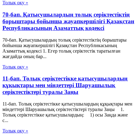
Толық оқу »
70-бап. Қатысушылардың толық серiктестiктiң
борыштары бойынша жауапкершiлiгi Қазақстан
Республикасының Азаматтық кодексi
70-бап. Қатысушылардың толық серiктестiктiң борыштары
бойынша жауапкершiлiгi Қазақстан Республикасының
Азаматтық кодексi 1. Егер толық серiктестiк таратылған
жағдайда оның бар...
Толық оқу »
11-бап. Толық серiктестiкке қатысушылардың
құқықтары мен мiндеттерi Шаруашылық
серіктестіктері туралы Заңы
11-бап. Толық серiктестiкке қатысушылардың құқықтары мен
мiндеттерi Шаруашылық серіктестіктері туралы Заңы 1.
Толық серiктестiкке қатысушылардың: 1) осы Заңда және
с...
Толық оқу »