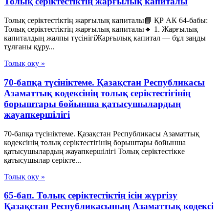
Толық серіктестіктің жарғылық капиталы
Толық серіктестіктің жарғылық капиталы📘 ҚР АК 64-бабы:
Толық серіктестіктің жарғылық капиталы🔹 1. Жарғылық
капиталдың жалпы түсінігіЖарғылық капитал — бұл заңды
тұлғаны құру...
Толық оқу »
70-бапқа түсініктеме. Қазақстан Республикасы
Азаматтық кодексінің толық серіктестігінің
борыштары бойынша қатысушылардың
жауапкершілігі
70-бапқа түсініктеме. Қазақстан Республикасы Азаматтық
кодексінің толық серіктестігінің борыштары бойынша
қатысушылардың жауапкершілігі Толық серіктестікке
қатысушылар серікте...
Толық оқу »
65-бап. Толық серiктестiктiң iсiн жүргiзу
Қазақстан Республикасының Азаматтық кодексi