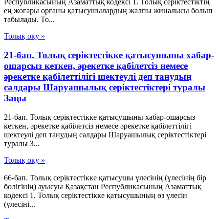
Республикасының Азаматтық кодексi 1. Толық серiктестiктiң
ең жоғары органы қатысушылардың жалпы жиналысы болып
табылады. То...
Толық оқу »
21-бап. Толық серiктестiкке қатысушыны хабар-
ошарсыз кеткен, әрекетке қабiлетсiз немесе
әрекетке қабiлеттiлiгi шектеулi деп танудың
салдары Шаруашылық серіктестіктері туралы
Заңы
21-бап. Толық серiктестiкке қатысушыны хабар-ошарсыз
кеткен, әрекетке қабiлетсiз немесе әрекетке қабiлеттiлiгi
шектеулi деп танудың салдары Шаруашылық серіктестіктері
туралы З...
Толық оқу »
66-бап. Толық серiктестiкке қатысушы үлесiнiң (үлесiнiң бiр
бөлiгiнiң) ауысуы Қазақстан Республикасының Азаматтық
кодексi 1. Толық серiктестiкке қатысушының өз үлесiн
(үлесiнi...