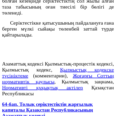
болған кезеңiнде серiктестiктiң сол жылы алған
таза табысының оған тиесiлi бiр бөлiгi де
төленедi.
Серiктестiкке қатысушының пайдалануға ғана
берген мүлкi сыйақы төленбей заттай түрде
қайтарылады.
Азаматтық кодексi Қылмыстық-процестік кодексi,
Қылмыстық кодекс,
Қылмыстық кодекске
түсініктеме
(комментарии),
Жоғарғы Соттың
нормативтік қаулысы
, Қылмыстық заңнама,
Нормативті құқықтық актілер
Қазақстан
Республикасы
64-бап. Толық серiктестiктiң жарғылық
капиталы Қазақстан Республикасының
Азаматтық кодексi