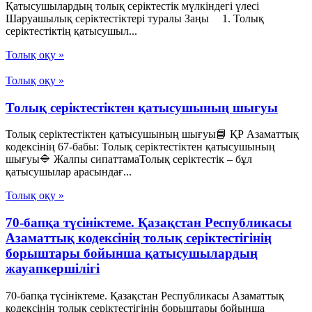
Қатысушылардың толық серiктестiк мүлкiндегi үлесi
Шаруашылық серіктестіктері туралы Заңы 1. Толық
серiктестiктiң қатысушыл...
Толық оқу »
Толық оқу »
Толық серіктестіктен қатысушының шығуы
Толық серіктестіктен қатысушының шығуы📘 ҚР Азаматтық
кодексінің 67-бабы: Толық серіктестіктен қатысушының
шығуы🔷 Жалпы сипаттамаТолық серіктестік – бұл
қатысушылар арасындағ...
Толық оқу »
70-бапқа түсініктеме. Қазақстан Республикасы
Азаматтық кодексінің толық серіктестігінің
борыштары бойынша қатысушылардың
жауапкершілігі
70-бапқа түсініктеме. Қазақстан Республикасы Азаматтық
кодексінің толық серіктестігінің борыштары бойынша