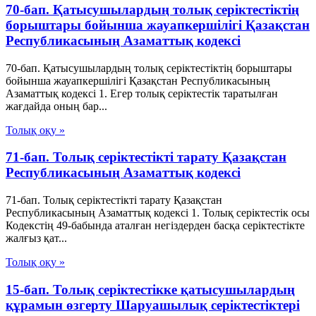
70-бап. Қатысушылардың толық серiктестiктiң
борыштары бойынша жауапкершiлiгi Қазақстан
Республикасының Азаматтық кодексi
70-бап. Қатысушылардың толық серiктестiктiң борыштары
бойынша жауапкершiлiгi Қазақстан Республикасының
Азаматтық кодексi 1. Егер толық серiктестiк таратылған
жағдайда оның бар...
Толық оқу »
71-бап. Толық серiктестiктi тарату Қазақстан
Республикасының Азаматтық кодексi
71-бап. Толық серiктестiктi тарату Қазақстан
Республикасының Азаматтық кодексi 1. Толық серiктестiк осы
Кодекстiң 49-бабында аталған негiздерден басқа серiктестiкте
жалғыз қат...
Толық оқу »
15-бап. Толық серiктестiкке қатысушылардың
құрамын өзгерту Шаруашылық серіктестіктері