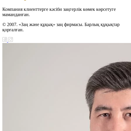
Компания клиенттерге кәсіби заңгерлік көмек көрсетуге
маманданған.
© 2007. «Заң және құқық» заң фирмасы. Барлық құқықтар
қорғалған.