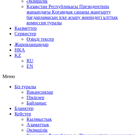
Әкімшілік
Қазақстан Республикасы Президентінің
жанындағы Қоғамдық сананы жаңғырту
бағдарламасын іске асыру жөніндегі ұлттық
комиссия туралы
Қызметтер
Сервистер
Өзіңді тексер
Жарияланымдар
НҚА
KZ
RU
EN
Меню
Біз туралы
Вакансиялар
Пікірлер
Байланыс
Бланктер
Кейстер
Қылмыстық
Азаматтық
Әкімшілік