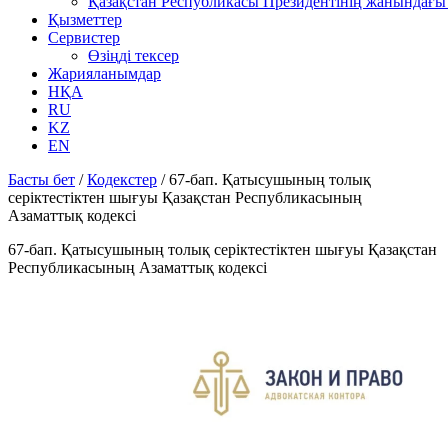
Қазақстан Республикасы Президентінің жанындағы 
Қызметтер
Сервистер
Өзіңді тексер
Жарияланымдар
НҚА
RU
KZ
EN
Басты бет
/
Кодекстер
/
67-бап. Қатысушының толық
серiктестiктен шығуы Қазақстан Республикасының
Азаматтық кодексi
67-бап. Қатысушының толық серiктестiктен шығуы Қазақстан
Республикасының Азаматтық кодексi