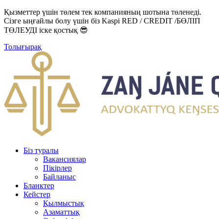
Қызметтер үшін төлем тек компанияның шотына төленеді.
Сізге ыңғайлы болу үшін біз Kaspi RED / CREDIT /БӨЛІП
ТӨЛЕУДІ іске қостық 😎
Толығырақ
Біз туралы
Вакансиялар
Пікірлер
Байланыс
Бланктер
Кейстер
Қылмыстық
Азаматтық