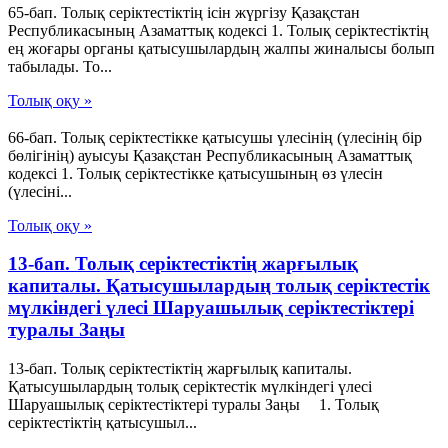
65-бап. Толық серiктестiктiң iсiн жүргiзу Қазақстан
Республикасының Азаматтық кодексi 1. Толық серiктестiктiң
ең жоғары органы қатысушылардың жалпы жиналысы болып
табылады. То...
Толық оқу »
66-бап. Толық серiктестiкке қатысушы үлесiнiң (үлесiнiң бiр
бөлiгiнiң) ауысуы Қазақстан Республикасының Азаматтық
кодексi 1. Толық серiктестiкке қатысушының өз үлесiн
(үлесiнi...
Толық оқу »
13-бап. Толық серiктестiктiң жарғылық
капиталы. Қатысушылардың толық серiктестiк
мүлкiндегi үлесi Шаруашылық серіктестіктері
туралы Заңы
13-бап. Толық серiктестiктiң жарғылық капиталы.
Қатысушылардың толық серiктестiк мүлкiндегi үлесi
Шаруашылық серіктестіктері туралы Заңы 1. Толық
серiктестiктiң қатысушыл...