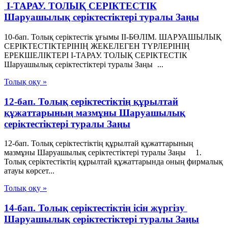
I-ТАРАУ. ТОЛЫҚ СЕРIКТЕСТIК
Шаруашылық серіктестіктері туралы Заңы
10-бап. Толық серiктестiк ұғымы II-БӨЛIМ. ШАРУАШЫЛЫҚ
СЕРIКТЕСТIКТЕРIНIҢ ЖЕКЕЛЕГЕН ТҮРЛЕРIНIҢ
ЕРЕКШЕЛIКТЕРI I-ТАРАУ. ТОЛЫҚ СЕРIКТЕСТIК
Шаруашылық серіктестіктері туралы Заңы ...
Толық оқу »
12-бап. Толық серiктестiктiң құрылтай
құжаттарының мазмұны Шаруашылық
серіктестіктері туралы Заңы
12-бап. Толық серiктестiктiң құрылтай құжаттарының
мазмұны Шаруашылық серіктестіктері туралы Заңы 1.
Толық серiктестiктiң құрылтай құжаттарында оның фирмалық
атауы көрсет...
Толық оқу »
14-бап. Толық серiктестiктiң iсiн жүргiзу
Шаруашылық серіктестіктері туралы Заңы