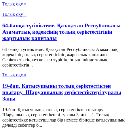
Толық оқу »
Толық оқу »
64-бапқа түсініктеме. Қазақстан Республикасы
Азаматтық кодексінің толық серіктестігінің
жарғылық капиталы
64-бапқа түсініктеме. Қазақстан Республикасы Азаматтық
кодексінің толық серіктестігінің жарғылық капиталы
Серіктестіктің кез келген түрінің, оның ішінде толық
серіктестіктің...
Толық оқу »
19-бап. Қатысушыны толық серiктестiктен
шығару Шаруашылық серіктестіктері туралы
Заңы
19-бап. Қатысушыны толық серiктестiктен шығару
Шаруашылық серіктестіктері туралы Заңы 1. Толық
серiктестiкке қатысушылар бiр немесе бiрнеше қатысушының
дәлелдi себептер б...