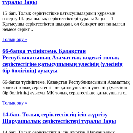
туралы Заңы
15-бап. Толық серiктестiкке қатысушылардың құрамын
өзгерту Шаруашылық серіктестіктері туралы Заңы 1.
Қатысушы серiктестiктен шыққан, ол банкрот деп танылған
немесе серiкт...
Толық оқу »
66-бапқа түсініктеме. Қазақстан
Республикасының Азаматтық кодексі толық
серіктестігіне қатысушының үлесінің (үлесінің
бір бөлігінің) ауысуы
66-бапқа түсініктеме. Қазақстан Республикасының Азаматтық
кодексі толық серіктестігіне қатысушының үлесінің (үлесінің
бір бөлігінің) ауысуы МК толық серіктестікке қатысушыға с...
Толық оқу »
14-бап. Толық серiктестiктiң iсiн жүргiзу
Шаруашылық серіктестіктері туралы Заңы
14-бап. Толық серiктестiктiң iсiн жүргiзу Шаруашылық