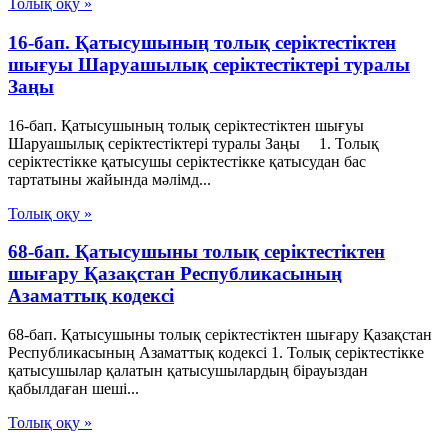
Толық оқу »
16-бап. Қатысушының толық серiктестiктен
шығуы Шаруашылық серіктестіктері туралы
Заңы
16-бап. Қатысушының толық серiктестiктен шығуы
Шаруашылық серіктестіктері туралы Заңы 1. Толық
серiктестiкке қатысушы серiктестiкке қатысудан бас
тартатыны жайында мәлiмд...
Толық оқу »
68-бап. Қатысушыны толық серiктестiктен
шығару Қазақстан Республикасының
Азаматтық кодексi
68-бап. Қатысушыны толық серiктестiктен шығару Қазақстан
Республикасының Азаматтық кодексi 1. Толық серiктестiкке
қатысушылар қалатын қатысушылардың бiрауыздан
қабылдаған шешi...
Толық оқу »