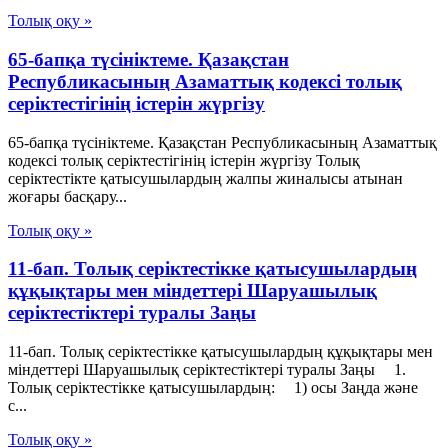
Толық оқу »
65-бапқа түсініктеме. Қазақстан
Республикасының Азаматтық кодексі толық
серіктестігінің істерін жүргізу
65-бапқа түсініктеме. Қазақстан Республикасының Азаматтық
кодексі толық серіктестігінің істерін жүргізу Толық
серіктестікте қатысушылардың жалпы жиналысы атынан
жоғары басқару...
Толық оқу »
11-бап. Толық серiктестiкке қатысушылардың
құқықтары мен мiндеттерi Шаруашылық
серіктестіктері туралы Заңы
11-бап. Толық серiктестiкке қатысушылардың құқықтары мен
мiндеттерi Шаруашылық серіктестіктері туралы Заңы 1.
Толық серiктестiкке қатысушылардың: 1) осы Заңда және
с...
Толық оқу »