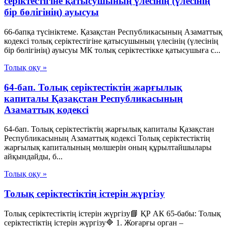
серіктестігіне қатысушының үлесінің (үлесінің
бір бөлігінің) ауысуы
66-бапқа түсініктеме. Қазақстан Республикасының Азаматтық
кодексі толық серіктестігіне қатысушының үлесінің (үлесінің
бір бөлігінің) ауысуы МК толық серіктестікке қатысушыға с...
Толық оқу »
64-бап. Толық серiктестiктiң жарғылық
капиталы Қазақстан Республикасының
Азаматтық кодексi
64-бап. Толық серiктестiктiң жарғылық капиталы Қазақстан
Республикасының Азаматтық кодексi Толық серiктестiктiң
жарғылық капиталының мөлшерiн оның құрылтайшылары
айқындайды, б...
Толық оқу »
Толық серіктестіктің істерін жүргізу
Толық серіктестіктің істерін жүргізу📘 ҚР АК 65-бабы: Толық
серіктестіктің істерін жүргізу🔷 1. Жоғарғы орган –