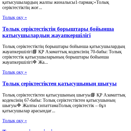
қатысушылардың жалпы жиналысы1-тармақ:«Толық
серіктестіктің жоғ...
Толық оқу »
Толық серіктестіктің борыштары бойынша
қатысушылардың жауапкершілігі
Толық серіктестіктің борыштары бойынша қатысушылардың
жауапкершілігі📘 ҚР Азаматтық кодексінің 70-бабы: Толық
серіктестік қатысушыларының борыштары бойынша
жауапкершілігі🔷 Жа...
Толық оқу »
Толық серіктестіктен қатысушының шығуы
Толық серіктестіктен қатысушының шығуы📘 ҚР Азаматтық
кодексінің 67-бабы: Толық серіктестіктен қатысушының
шығуы🔷 Жалпы сипаттамаТолық серіктестік – бұл
қатысушылар арасындағ...
Толық оқу »