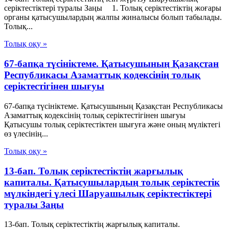
серіктестіктері туралы Заңы 1. Толық серiктестiктiң жоғары
органы қатысушылардың жалпы жиналысы болып табылады.
Толық...
Толық оқу »
67-бапқа түсініктеме. Қатысушының Қазақстан
Республикасы Азаматтық кодексінің толық
серіктестігінен шығуы
67-бапқа түсініктеме. Қатысушының Қазақстан Республикасы
Азаматтық кодексінің толық серіктестігінен шығуы
Қатысушы толық серіктестіктен шығуға және оның мүліктегі
өз үлесінің...
Толық оқу »
13-бап. Толық серiктестiктiң жарғылық
капиталы. Қатысушылардың толық серiктестiк
мүлкiндегi үлесi Шаруашылық серіктестіктері
туралы Заңы
13-бап. Толық серiктестiктiң жарғылық капиталы.