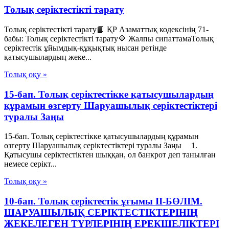
Толық серіктестікті тарату
Толық серіктестікті тарату📘 ҚР Азаматтық кодексінің 71-
бабы: Толық серіктестікті тарату🔷 Жалпы сипаттамаТолық
серіктестік ұйымдық-құқықтық нысан ретінде
қатысушылардың жеке...
Толық оқу »
15-бап. Толық серiктестiкке қатысушылардың
құрамын өзгерту Шаруашылық серіктестіктері
туралы Заңы
15-бап. Толық серiктестiкке қатысушылардың құрамын
өзгерту Шаруашылық серіктестіктері туралы Заңы 1.
Қатысушы серiктестiктен шыққан, ол банкрот деп танылған
немесе серiкт...
Толық оқу »
10-бап. Толық серiктестiк ұғымы II-БӨЛIМ.
ШАРУАШЫЛЫҚ СЕРIКТЕСТIКТЕРIНIҢ
ЖЕКЕЛЕГЕН ТҮРЛЕРIНIҢ ЕРЕКШЕЛIКТЕРI