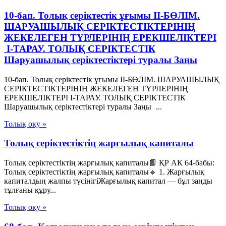
10-бап. Толық серiктестiк ұғымы II-БӨЛIМ.
ШАРУАШЫЛЫҚ СЕРIКТЕСТIКТЕРIНIҢ
ЖЕКЕЛЕГЕН ТҮРЛЕРIНIҢ ЕРЕКШЕЛIКТЕРI
I-ТАРАУ. ТОЛЫҚ СЕРIКТЕСТIК
Шаруашылық серіктестіктері туралы Заңы
10-бап. Толық серiктестiк ұғымы II-БӨЛIМ. ШАРУАШЫЛЫҚ
СЕРIКТЕСТIКТЕРIНIҢ ЖЕКЕЛЕГЕН ТҮРЛЕРIНIҢ
ЕРЕКШЕЛIКТЕРI I-ТАРАУ. ТОЛЫҚ СЕРIКТЕСТIК
Шаруашылық серіктестіктері туралы Заңы ...
Толық оқу »
Толық серіктестіктің жарғылық капиталы
Толық серіктестіктің жарғылық капиталы📘 ҚР АК 64-бабы:
Толық серіктестіктің жарғылық капиталы🔹 1. Жарғылық
капиталдың жалпы түсінігіЖарғылық капитал — бұл заңды
тұлғаны құру...
Толық оқу »