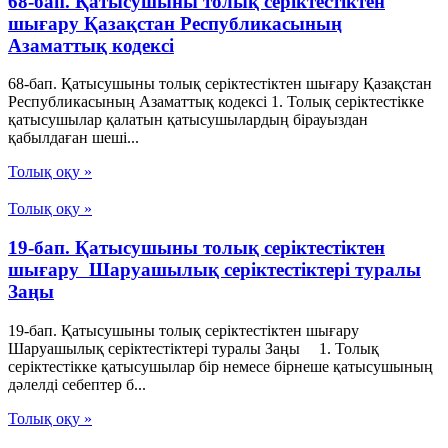
68-бап. Қатысушыны толық серiктестiктен
шығару Қазақстан Республикасының
Азаматтық кодексi
68-бап. Қатысушыны толық серiктестiктен шығару Қазақстан
Республикасының Азаматтық кодексi 1. Толық серiктестiкке
қатысушылар қалатын қатысушылардың бiрауыздан
қабылдаған шешi...
Толық оқу »
Толық оқу »
19-бап. Қатысушыны толық серiктестiктен
шығару Шаруашылық серіктестіктері туралы
Заңы
19-бап. Қатысушыны толық серiктестiктен шығару
Шаруашылық серіктестіктері туралы Заңы 1. Толық
серiктестiкке қатысушылар бiр немесе бiрнеше қатысушының
дәлелдi себептер б...
Толық оқу »