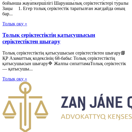
бойынша жауапкершiлiгi Шаруашылық серіктестіктері туралы
Заңы 1. Егер толық серiктестiк таратылған жағдайда оның
бар...
Толық оқу »
Толық серіктестіктің қатысушысын
серіктестіктен шығару
Толық серіктестіктің қатысушысын серіктестіктен шығару📘
ҚР Азаматтық кодексінің 68-бабы: Толық серіктестіктің
қатысушысын шығару🔷 Жалпы сипаттамаТолық серіктестік
— қатысушы...
Толық оқу »