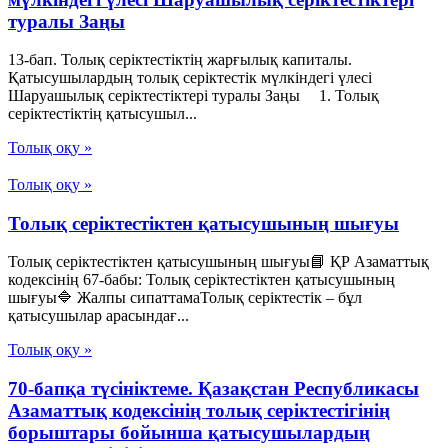
туралы Заңы
13-бап. Толық серiктестiктiң жарғылық капиталы.
Қатысушылардың толық серiктестiк мүлкiндегi үлесi
Шаруашылық серіктестіктері туралы Заңы 1. Толық
серiктестiктiң қатысушыл...
Толық оқу »
Толық оқу »
Толық серіктестіктен қатысушының шығуы
Толық серіктестіктен қатысушының шығуы📘 ҚР Азаматтық
кодексінің 67-бабы: Толық серіктестіктен қатысушының
шығуы🔷 Жалпы сипаттамаТолық серіктестік – бұл
қатысушылар арасындағ...
Толық оқу »
70-бапқа түсініктеме. Қазақстан Республикасы
Азаматтық кодексінің толық серіктестігінің
борыштары бойынша қатысушылардың