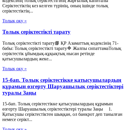
кодексінің толық серіктестігінің жарғылық капиталы
Серіктестіктің кез келген түрінің, оның ішінде толық
серіктестіктің...
Толық оқу »
Толық серіктестікті тарату
Толық серіктестікті тарату📘 ҚР Азаматтық кодексінің 71-
бабы: Толық серіктестікті тарату🔷 Жалпы сипаттамаТолық
серіктестік ұйымдық-құқықтық нысан ретінде
қатысушылардың жеке...
Толық оқу »
15-бап. Толық серiктестiкке қатысушылардың
құрамын өзгерту Шаруашылық серіктестіктері
туралы Заңы
15-бап. Толық серiктестiкке қатысушылардың құрамын
өзгерту Шаруашылық серіктестіктері туралы Заңы 1.
Қатысушы серiктестiктен шыққан, ол банкрот деп танылған
немесе серiкт...
Толық оқу »