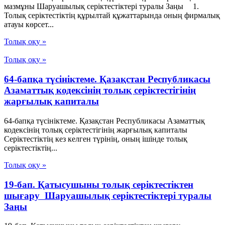
мазмұны Шаруашылық серіктестіктері туралы Заңы 1.
Толық серiктестiктiң құрылтай құжаттарында оның фирмалық
атауы көрсет...
Толық оқу »
Толық оқу »
64-бапқа түсініктеме. Қазақстан Республикасы
Азаматтық кодексінің толық серіктестігінің
жарғылық капиталы
64-бапқа түсініктеме. Қазақстан Республикасы Азаматтық
кодексінің толық серіктестігінің жарғылық капиталы
Серіктестіктің кез келген түрінің, оның ішінде толық
серіктестіктің...
Толық оқу »
19-бап. Қатысушыны толық серiктестiктен
шығару Шаруашылық серіктестіктері туралы
Заңы