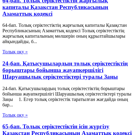
64-бап. Толық серiктестiктiң жарғылық
капиталы Қазақстан Республикасының
Азаматтық кодексi
64-бап. Толық серiктестiктiң жарғылық капиталы Қазақстан
Республикасының Азаматтық кодексi Толық серiктестiктiң
жарғылық капиталының мөлшерiн оның құрылтайшылары
айқындайды, б...
Толық оқу »
24-бап. Қатысушылардың толық серiктестiктiң
борыштары бойынша жауапкершiлiгi
Шаруашылық серіктестіктері туралы Заңы
24-бап. Қатысушылардың толық серiктестiктiң борыштары
бойынша жауапкершiлiгi Шаруашылық серіктестіктері туралы
Заңы 1. Егер толық серiктестiк таратылған жағдайда оның
бар...
Толық оқу »
65-бап. Толық серiктестiктiң iсiн жүргiзу
Қазақстан Республикасының Азаматтық кодексi