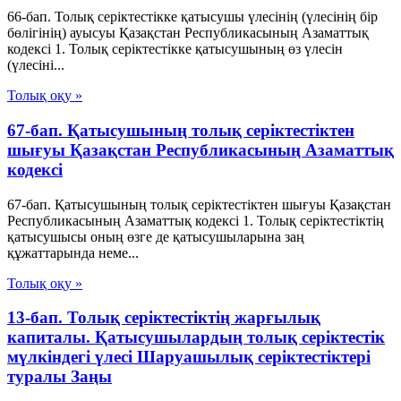
66-бап. Толық серiктестiкке қатысушы үлесiнiң (үлесiнiң бiр
бөлiгiнiң) ауысуы Қазақстан Республикасының Азаматтық
кодексi 1. Толық серiктестiкке қатысушының өз үлесiн
(үлесiнi...
Толық оқу »
67-бап. Қатысушының толық серiктестiктен
шығуы Қазақстан Республикасының Азаматтық
кодексi
67-бап. Қатысушының толық серiктестiктен шығуы Қазақстан
Республикасының Азаматтық кодексi 1. Толық серiктестiктiң
қатысушысы оның өзге де қатысушыларына заң
құжаттарында неме...
Толық оқу »
13-бап. Толық серiктестiктiң жарғылық
капиталы. Қатысушылардың толық серiктестiк
мүлкiндегi үлесi Шаруашылық серіктестіктері
туралы Заңы