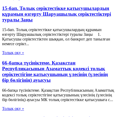
15-бап. Толық серiктестiкке қатысушылардың
құрамын өзгерту Шаруашылық серіктестіктері
туралы Заңы
15-бап. Толық серiктестiкке қатысушылардың құрамын
өзгерту Шаруашылық серіктестіктері туралы Заңы 1.
Қатысушы серiктестiктен шыққан, ол банкрот деп танылған
немесе серiкт...
Толық оқу »
66-бапқа түсініктеме. Қазақстан
Республикасының Азаматтық кодексі толық
серіктестігіне қатысушының үлесінің (үлесінің
бір бөлігінің) ауысуы
66-бапқа түсініктеме. Қазақстан Республикасының Азаматтық
кодексі толық серіктестігіне қатысушының үлесінің (үлесінің
бір бөлігінің) ауысуы МК толық серіктестікке қатысушыға с...
Толық оқу »