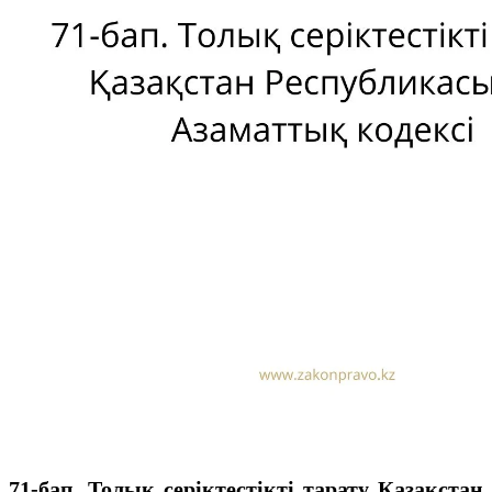
71-бап. Толық серiктестiктi тарату Қазақстан