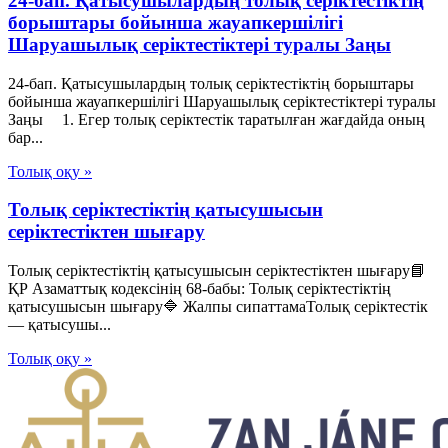
24-бап. Қатысушылардың толық серiктестiктiң
борыштары бойынша жауапкершiлiгi
Шаруашылық серіктестіктері туралы Заңы
24-бап. Қатысушылардың толық серiктестiктiң борыштары
бойынша жауапкершiлiгi Шаруашылық серіктестіктері туралы
Заңы 1. Егер толық серiктестiк таратылған жағдайда оның
бар...
Толық оқу »
Толық серіктестіктің қатысушысын
серіктестіктен шығару
Толық серіктестіктің қатысушысын серіктестіктен шығару📘
ҚР Азаматтық кодексінің 68-бабы: Толық серіктестіктің
қатысушысын шығару🔷 Жалпы сипаттамаТолық серіктестік
— қатысушы...
Толық оқу »