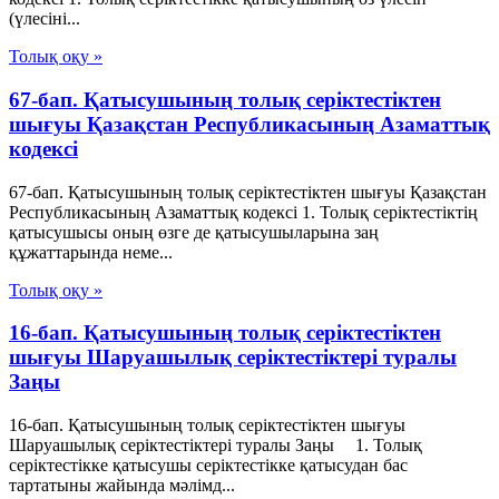
(үлесiнi...
Толық оқу »
67-бап. Қатысушының толық серiктестiктен
шығуы Қазақстан Республикасының Азаматтық
кодексi
67-бап. Қатысушының толық серiктестiктен шығуы Қазақстан
Республикасының Азаматтық кодексi 1. Толық серiктестiктiң
қатысушысы оның өзге де қатысушыларына заң
құжаттарында неме...
Толық оқу »
16-бап. Қатысушының толық серiктестiктен
шығуы Шаруашылық серіктестіктері туралы
Заңы
16-бап. Қатысушының толық серiктестiктен шығуы
Шаруашылық серіктестіктері туралы Заңы 1. Толық
серiктестiкке қатысушы серiктестiкке қатысудан бас
тартатыны жайында мәлiмд...