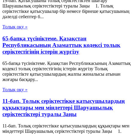
19-бап. Қатысушыны толық серiктестiктен шығару
Шаруашылық серіктестіктері туралы Заңы 1. Толық
серiктестiкке қатысушылар бiр немесе бiрнеше қатысушының
дәлелдi себептер б...
Толық оқу »
65-бапқа түсініктеме. Қазақстан
Республикасының Азаматтық кодексі толық
серіктестігінің істерін жүргізу
65-бапқа түсініктеме. Қазақстан Республикасының Азаматтық
кодексі толық серіктестігінің істерін жүргізу Толық
серіктестікте қатысушылардың жалпы жиналысы атынан
жоғары басқару...
Толық оқу »
11-бап. Толық серiктестiкке қатысушылардың
құқықтары мен мiндеттерi Шаруашылық
серіктестіктері туралы Заңы
11-бап. Толық серiктестiкке қатысушылардың құқықтары мен
мiндеттерi Шаруашылық серіктестіктері туралы Заңы 1.