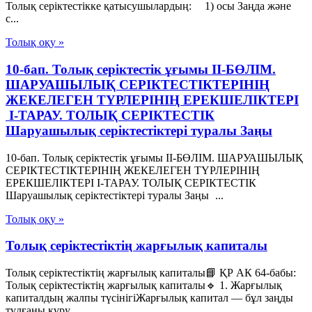
Толық серiктестiкке қатысушылардың: 1) осы Заңда және
с...
Толық оқу »
10-бап. Толық серiктестiк ұғымы II-БӨЛIМ.
ШАРУАШЫЛЫҚ СЕРIКТЕСТIКТЕРIНIҢ
ЖЕКЕЛЕГЕН ТҮРЛЕРIНIҢ ЕРЕКШЕЛIКТЕРI
I-ТАРАУ. ТОЛЫҚ СЕРIКТЕСТIК
Шаруашылық серіктестіктері туралы Заңы
10-бап. Толық серiктестiк ұғымы II-БӨЛIМ. ШАРУАШЫЛЫҚ
СЕРIКТЕСТIКТЕРIНIҢ ЖЕКЕЛЕГЕН ТҮРЛЕРIНIҢ
ЕРЕКШЕЛIКТЕРI I-ТАРАУ. ТОЛЫҚ СЕРIКТЕСТIК
Шаруашылық серіктестіктері туралы Заңы ...
Толық оқу »
Толық серіктестіктің жарғылық капиталы
Толық серіктестіктің жарғылық капиталы📘 ҚР АК 64-бабы:
Толық серіктестіктің жарғылық капиталы🔹 1. Жарғылық
капиталдың жалпы түсінігіЖарғылық капитал — бұл заңды
тұлғаны құру...