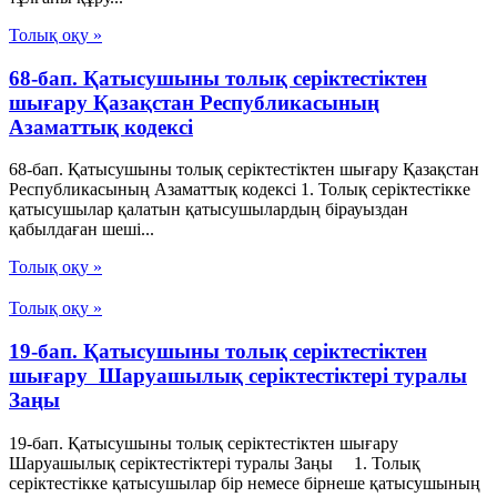
Толық оқу »
68-бап. Қатысушыны толық серiктестiктен
шығару Қазақстан Республикасының
Азаматтық кодексi
68-бап. Қатысушыны толық серiктестiктен шығару Қазақстан
Республикасының Азаматтық кодексi 1. Толық серiктестiкке
қатысушылар қалатын қатысушылардың бiрауыздан
қабылдаған шешi...
Толық оқу »
Толық оқу »
19-бап. Қатысушыны толық серiктестiктен
шығару Шаруашылық серіктестіктері туралы
Заңы
19-бап. Қатысушыны толық серiктестiктен шығару
Шаруашылық серіктестіктері туралы Заңы 1. Толық
серiктестiкке қатысушылар бiр немесе бiрнеше қатысушының