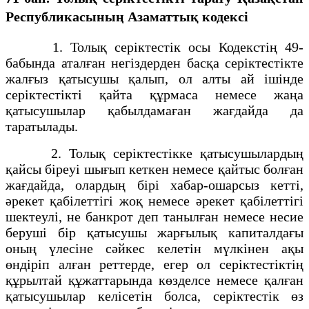
Республикасының Азаматтық кодексi
1. Толық серiктестiк осы Кодекстiң 49-
бабында аталған негiздерден басқа серiктестiкте
жалғыз қатысушы қалып, ол алты ай iшiнде
серiктестiктi қайта құрмаса немесе жаңа
қатысушылар қабылдамаған жағдайда да
таратылады.
2. Толық серiктестiкке қатысушылардың
қайсы бiреуi шығып кеткен немесе қайтыс болған
жағдайда, олардың бiрi хабар-ошарсыз кеттi,
әрекет қабiлеттiгi жоқ немесе әрекет қабiлеттiгi
шектеулi, не банкрот деп танылған немесе несие
берушi бiр қатысушы жарғылық капиталдағы
оның үлесiне сәйкес келетiн мүлкiнен ақы
өндiрiп алған реттерде, егер ол серiктестiктiң
құрылтай құжаттарында көзделсе немесе қалған
қатысушылар келiсетiн болса, серiктестiк өз