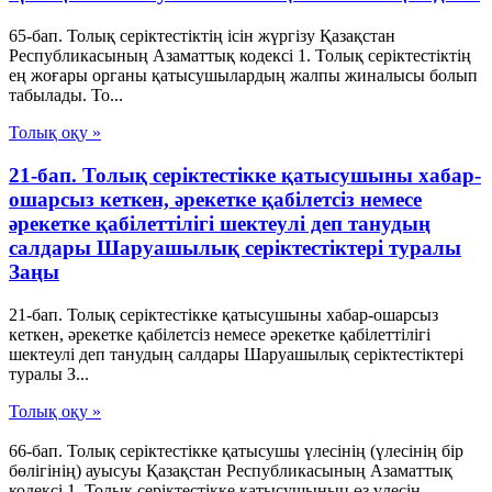
65-бап. Толық серiктестiктiң iсiн жүргiзу Қазақстан
Республикасының Азаматтық кодексi 1. Толық серiктестiктiң
ең жоғары органы қатысушылардың жалпы жиналысы болып
табылады. То...
Толық оқу »
21-бап. Толық серiктестiкке қатысушыны хабар-
ошарсыз кеткен, әрекетке қабiлетсiз немесе
әрекетке қабiлеттiлiгi шектеулi деп танудың
салдары Шаруашылық серіктестіктері туралы
Заңы
21-бап. Толық серiктестiкке қатысушыны хабар-ошарсыз
кеткен, әрекетке қабiлетсiз немесе әрекетке қабiлеттiлiгi
шектеулi деп танудың салдары Шаруашылық серіктестіктері
туралы З...
Толық оқу »
66-бап. Толық серiктестiкке қатысушы үлесiнiң (үлесiнiң бiр
бөлiгiнiң) ауысуы Қазақстан Республикасының Азаматтық
кодексi 1. Толық серiктестiкке қатысушының өз үлесiн