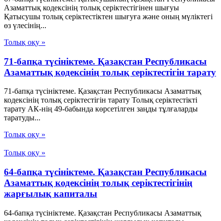
Азаматтық кодексінің толық серіктестігінен шығуы
Қатысушы толық серіктестіктен шығуға және оның мүліктегі
өз үлесінің...
Толық оқу »
71-бапқа түсініктеме. Қазақстан Республикасы
Азаматтық кодексінің толық серіктестігін тарату
71-бапқа түсініктеме. Қазақстан Республикасы Азаматтық
кодексінің толық серіктестігін тарату Толық серіктестікті
тарату АК-нің 49-бабында көрсетілген заңды тұлғаларды
таратуды...
Толық оқу »
Толық оқу »
64-бапқа түсініктеме. Қазақстан Республикасы
Азаматтық кодексінің толық серіктестігінің
жарғылық капиталы
64-бапқа түсініктеме. Қазақстан Республикасы Азаматтық