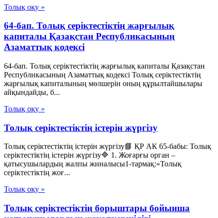
Толық оқу »
64-бап. Толық серiктестiктiң жарғылық
капиталы Қазақстан Республикасының
Азаматтық кодексi
64-бап. Толық серiктестiктiң жарғылық капиталы Қазақстан
Республикасының Азаматтық кодексi Толық серiктестiктiң
жарғылық капиталының мөлшерiн оның құрылтайшылары
айқындайды, б...
Толық оқу »
Толық серіктестіктің істерін жүргізу
Толық серіктестіктің істерін жүргізу📘 ҚР АК 65-бабы: Толық
серіктестіктің істерін жүргізу🔷 1. Жоғарғы орган –
қатысушылардың жалпы жиналысы1-тармақ:«Толық
серіктестіктің жоғ...
Толық оқу »
Толық серіктестіктің борыштары бойынша