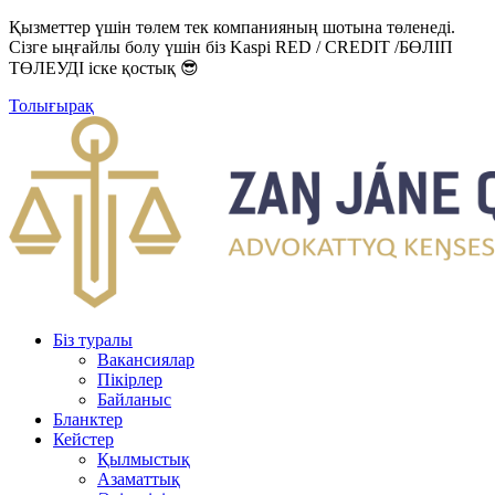
Қызметтер үшін төлем тек компанияның шотына төленеді.
Сізге ыңғайлы болу үшін біз Kaspi RED / CREDIT /БӨЛІП
ТӨЛЕУДІ іске қостық 😎
Толығырақ
Біз туралы
Вакансиялар
Пікірлер
Байланыс
Бланктер
Кейстер
Қылмыстық
Азаматтық