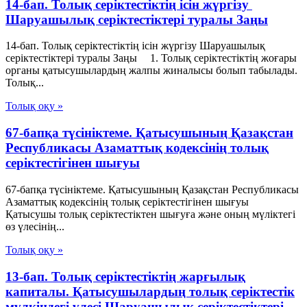
14-бап. Толық серiктестiктiң iсiн жүргiзу
Шаруашылық серіктестіктері туралы Заңы
14-бап. Толық серiктестiктiң iсiн жүргiзу Шаруашылық
серіктестіктері туралы Заңы 1. Толық серiктестiктiң жоғары
органы қатысушылардың жалпы жиналысы болып табылады.
Толық...
Толық оқу »
67-бапқа түсініктеме. Қатысушының Қазақстан
Республикасы Азаматтық кодексінің толық
серіктестігінен шығуы
67-бапқа түсініктеме. Қатысушының Қазақстан Республикасы
Азаматтық кодексінің толық серіктестігінен шығуы
Қатысушы толық серіктестіктен шығуға және оның мүліктегі
өз үлесінің...
Толық оқу »
13-бап. Толық серiктестiктiң жарғылық
капиталы. Қатысушылардың толық серiктестiк
мүлкiндегi үлесi Шаруашылық серіктестіктері