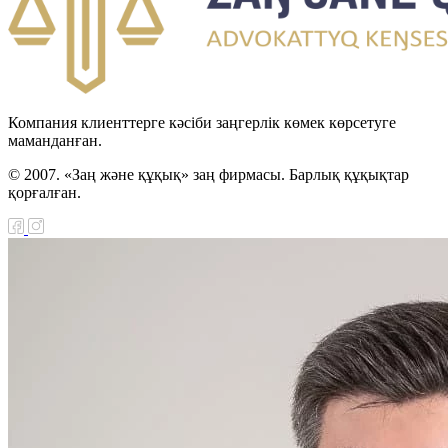
Компания клиенттерге кәсіби заңгерлік көмек көрсетуге
маманданған.
© 2007. «Заң және құқық» заң фирмасы. Барлық құқықтар
қорғалған.