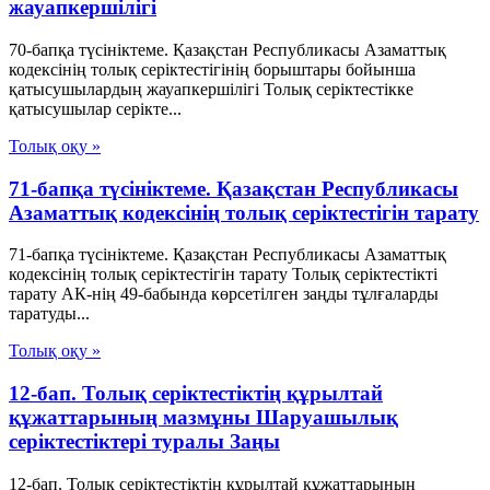
жауапкершілігі
70-бапқа түсініктеме. Қазақстан Республикасы Азаматтық
кодексінің толық серіктестігінің борыштары бойынша
қатысушылардың жауапкершілігі Толық серіктестікке
қатысушылар серікте...
Толық оқу »
71-бапқа түсініктеме. Қазақстан Республикасы
Азаматтық кодексінің толық серіктестігін тарату
71-бапқа түсініктеме. Қазақстан Республикасы Азаматтық
кодексінің толық серіктестігін тарату Толық серіктестікті
тарату АК-нің 49-бабында көрсетілген заңды тұлғаларды
таратуды...
Толық оқу »
12-бап. Толық серiктестiктiң құрылтай
құжаттарының мазмұны Шаруашылық
серіктестіктері туралы Заңы
12-бап. Толық серiктестiктiң құрылтай құжаттарының