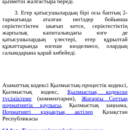
қызметiн жалғастыра бередi.
3. Егер қатысушылардың бiрi осы баптың 2-
тармағында аталған негiздер бойынша
серiктестiктен шығып кетсе, серiктестiктiң
жарғылық капиталындағы өзге де
қатысушылардың үлестерi, егер құрылтай
құжаттарында өзгеше көзделмесе, олардың
салымдарына қарай көбейедi.
Азаматтық кодексi Қылмыстық-процестік кодексi,
Қылмыстық кодекс,
Қылмыстық кодекске
түсініктеме
(комментарии),
Жоғарғы Соттың
нормативтік қаулысы
, Қылмыстық заңнама,
Нормативті құқықтық актілер
Қазақстан
Республикасы