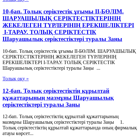
10-бап. Толық серiктестiк ұғымы II-БӨЛIМ.
ШАРУАШЫЛЫҚ СЕРIКТЕСТIКТЕРIНIҢ
ЖЕКЕЛЕГЕН ТҮРЛЕРIНIҢ ЕРЕКШЕЛIКТЕРI
I-ТАРАУ. ТОЛЫҚ СЕРIКТЕСТIК
Шаруашылық серіктестіктері туралы Заңы
10-бап. Толық серiктестiк ұғымы II-БӨЛIМ. ШАРУАШЫЛЫҚ
СЕРIКТЕСТIКТЕРIНIҢ ЖЕКЕЛЕГЕН ТҮРЛЕРIНIҢ
ЕРЕКШЕЛIКТЕРI I-ТАРАУ. ТОЛЫҚ СЕРIКТЕСТIК
Шаруашылық серіктестіктері туралы Заңы ...
Толық оқу »
12-бап. Толық серiктестiктiң құрылтай
құжаттарының мазмұны Шаруашылық
серіктестіктері туралы Заңы
12-бап. Толық серiктестiктiң құрылтай құжаттарының
мазмұны Шаруашылық серіктестіктері туралы Заңы 1.
Толық серiктестiктiң құрылтай құжаттарында оның фирмалық
атауы көрсет...