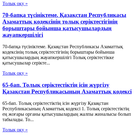
Толық оқу »
70-бапқа түсініктеме. Қазақстан Республикасы
Азаматтық кодексінің толық серіктестігінің
борыштары бойынша қатысушылардың
жауапкершілігі
70-бапқа түсініктеме. Қазақстан Республикасы Азаматтық
кодексінің толық серіктестігінің борыштары бойынша
қатысушылардың жауапкершілігі Толық серіктестікке
қатысушылар серікте...
Толық оқу »
65-бап. Толық серiктестiктiң iсiн жүргiзу
Қазақстан Республикасының Азаматтық кодексi
65-бап. Толық серiктестiктiң iсiн жүргiзу Қазақстан
Республикасының Азаматтық кодексi 1. Толық серiктестiктiң
ең жоғары органы қатысушылардың жалпы жиналысы болып
табылады. То...
Толық оқу »