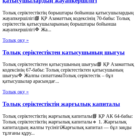
қатысушылардың жауапкершілігі
Толық серіктестіктің борыштары бойынша қатысушылардың
жауапкершілігі📘 ҚР Азаматтық кодексінің 70-бабы: Толық
серіктестік қатысушыларының борыштары бойынша
жауапкершілігі🔷 Жа...
Толық оқу »
Толық серіктестіктен қатысушының шығуы
Толық серіктестіктен қатысушының шығуы📘 ҚР Азаматтық
кодексінің 67-бабы: Толық серіктестіктен қатысушының
шығуы🔷 Жалпы сипаттамаТолық серіктестік – бұл
қатысушылар арасындағ...
Толық оқу »
Толық серіктестіктің жарғылық капиталы
Толық серіктестіктің жарғылық капиталы📘 ҚР АК 64-бабы:
Толық серіктестіктің жарғылық капиталы🔹 1. Жарғылық
капиталдың жалпы түсінігіЖарғылық капитал — бұл заңды
тұлғаны құру...