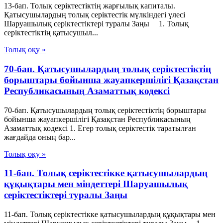
13-бап. Толық серiктестiктiң жарғылық капиталы.
Қатысушылардың толық серiктестiк мүлкiндегi үлесi
Шаруашылық серіктестіктері туралы Заңы 1. Толық
серiктестiктiң қатысушыл...
Толық оқу »
70-бап. Қатысушылардың толық серiктестiктiң
борыштары бойынша жауапкершiлiгi Қазақстан
Республикасының Азаматтық кодексi
70-бап. Қатысушылардың толық серiктестiктiң борыштары
бойынша жауапкершiлiгi Қазақстан Республикасының
Азаматтық кодексi 1. Егер толық серiктестiк таратылған
жағдайда оның бар...
Толық оқу »
11-бап. Толық серiктестiкке қатысушылардың
құқықтары мен мiндеттерi Шаруашылық
серіктестіктері туралы Заңы
11-бап. Толық серiктестiкке қатысушылардың құқықтары мен