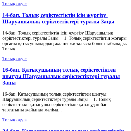
Толық оқу »
14-бап. Толық серiктестiктiң iсiн жүргiзу
Шаруашылық серіктестіктері туралы Заңы
14-бап. Толық серiктестiктiң iсiн жүргiзу Шаруашылық
серіктестіктері туралы Заңы 1. Толық серiктестiктiң жоғары
органы қатысушылардың жалпы жиналысы болып табылады.
Толық...
Толық оқу »
16-бап. Қатысушының толық серiктестiктен
шығуы Шаруашылық серіктестіктері туралы
Заңы
16-бап. Қатысушының толық серiктестiктен шығуы
Шаруашылық серіктестіктері туралы Заңы 1. Толық
серiктестiкке қатысушы серiктестiкке қатысудан бас
тартатыны жайында мәлiмд...
Толық оқу »