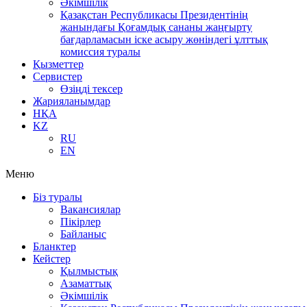
Әкімшілік
Қазақстан Республикасы Президентінің
жанындағы Қоғамдық сананы жаңғырту
бағдарламасын іске асыру жөніндегі ұлттық
комиссия туралы
Қызметтер
Сервистер
Өзіңді тексер
Жарияланымдар
НҚА
KZ
RU
EN
Меню
Біз туралы
Вакансиялар
Пікірлер
Байланыс
Бланктер
Кейстер
Қылмыстық
Азаматтық
Әкімшілік