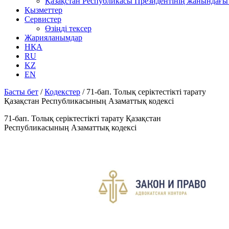
Қазақстан Республикасы Президентінің жанындағы 
Қызметтер
Сервистер
Өзіңді тексер
Жарияланымдар
НҚА
RU
KZ
EN
Басты бет
/
Кодекстер
/
71-бап. Толық серiктестiктi тарату
Қазақстан Республикасының Азаматтық кодексi
71-бап. Толық серiктестiктi тарату Қазақстан
Республикасының Азаматтық кодексi