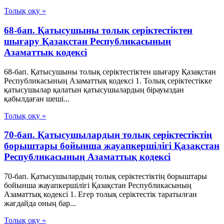
Толық оқу »
68-бап. Қатысушыны толық серiктестiктен
шығару Қазақстан Республикасының
Азаматтық кодексi
68-бап. Қатысушыны толық серiктестiктен шығару Қазақстан
Республикасының Азаматтық кодексi 1. Толық серiктестiкке
қатысушылар қалатын қатысушылардың бiрауыздан
қабылдаған шешi...
Толық оқу »
70-бап. Қатысушылардың толық серiктестiктiң
борыштары бойынша жауапкершiлiгi Қазақстан
Республикасының Азаматтық кодексi
70-бап. Қатысушылардың толық серiктестiктiң борыштары
бойынша жауапкершiлiгi Қазақстан Республикасының
Азаматтық кодексi 1. Егер толық серiктестiк таратылған
жағдайда оның бар...
Толық оқу »