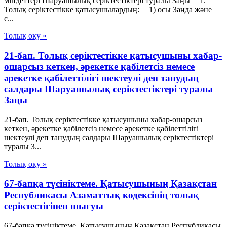
мiндеттерi Шаруашылық серіктестіктері туралы Заңы 1.
Толық серiктестiкке қатысушылардың: 1) осы Заңда және
с...
Толық оқу »
21-бап. Толық серiктестiкке қатысушыны хабар-
ошарсыз кеткен, әрекетке қабiлетсiз немесе
әрекетке қабiлеттiлiгi шектеулi деп танудың
салдары Шаруашылық серіктестіктері туралы
Заңы
21-бап. Толық серiктестiкке қатысушыны хабар-ошарсыз
кеткен, әрекетке қабiлетсiз немесе әрекетке қабiлеттiлiгi
шектеулi деп танудың салдары Шаруашылық серіктестіктері
туралы З...
Толық оқу »
67-бапқа түсініктеме. Қатысушының Қазақстан
Республикасы Азаматтық кодексінің толық
серіктестігінен шығуы
67-бапқа түсініктеме. Қатысушының Қазақстан Республикасы