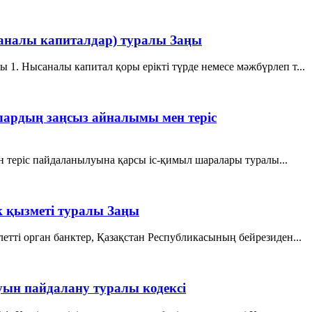
саналы капиталдар) туралы Заңы
1. Нысаналы капитал қоры ерікті түрде немесе мәжбүрлеп т...
 олардың заңсыз айналымы мен терiс
ен терiс пайдаланылуына қарсы iс-қимыл шаралары туралы...
к қызметі туралы Заңы
ті орган банктер, Қазақстан Республикасының бейрезиден...
уын пайдалану туралы кодексі