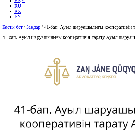
НҚА
RU
KZ
EN
Басты бет
/
Заңдар
/
41-бап. Ауыл шаруашылығы кооперативін 
41-бап. Ауыл шаруашылығы кооперативін тарату Ауыл шаруаш