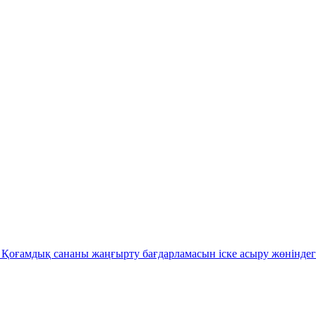
Қоғамдық сананы жаңғырту бағдарламасын іске асыру жөніндег