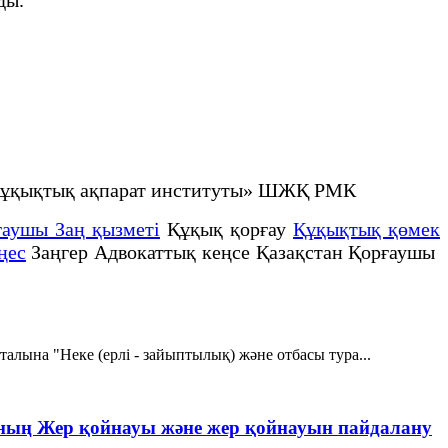
не құқықтық ақпарат институты» ШЖҚ РМК
ғаушы Заң қызметі
Құқық қорғау
Құқықтық қөмек
ңес
Заңгер Адвокаттық кеңсе Қазақстан Қорғаушы
италына "Неке (ерлі - зайыптылық) және отбасы тура...
ының Жер қойнауы және жер қойнауын пайдалану