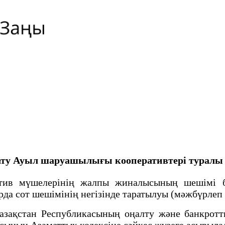
ату
Ауыл шаруашылығы кооперативтері туралы
в мүшелерінің жалпы жиналысының шешiмi бой
да сот шешiмiнiң негiзiнде таратылуы (мәжбүрлеп 
ақстан Республикасының оңалту және банкротт
асының Азаматтық кодексiне сәйкес жүзеге асырыл