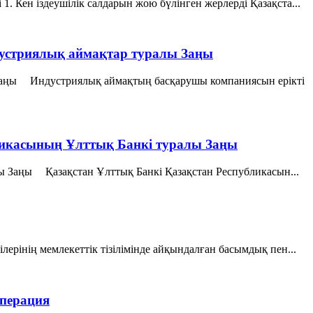
. Кен іздеушілік салдарын жою бүлінген жерлерді Қазақста...
устриялық аймақтар туралы Заңы
Заңы Индустриялық аймақтың басқарушы компаниясын ерікті
бликасының Ұлттық Банкі туралы Заңы
лы Заңы Қазақстан Ұлттық Банкi Қазақстан Республикасын...
ерінің мемлекеттік тізілімінде айқындалған басымдық пен...
операция