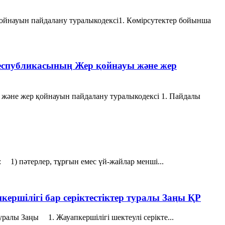
ойнауын пайдалану туралыкодексі1. Көмірсутектер бойынша
Республикасының Жер қойнауы және жер
 және жер қойнауын пайдалану туралыкодексі 1. Пайдалы
: 1) пәтерлер, тұрғын емес үй-жайлар менші...
кершілігі бар серіктестіктер туралы Заңы ҚР
туралы Заңы 1. Жауапкершілігі шектеулі серікте...