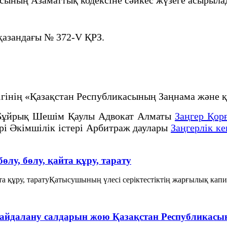
қазандағы № 372-V ҚРЗ.
рлігінің «Қазақстан Республикасының Заңнама жә
Бұйрық Шешім Қаулы Адвокат Алматы
Заңгер Қор
ері Әкімшілік істері Арбитраж даулары
Заңгерлік ке
бөлу, бөлу, қайта құру, тарату
қайта құру, таратуҚатысушының үлесі серіктестіктің жарғылық кап
пайдалану салдарын жою Қазақстан Республикас