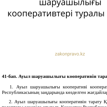
41-бап. Ауыл шаруашылығы кооперативін тар
1. Ауыл шаруашылығы кооперативі кооперати
Республикасының заңдарында көзделген жағдайлар
2. Ауыл шаруашылығы кооперативін тарату Қаз
талаптары ескеріле отырып, Қазақстан Республик