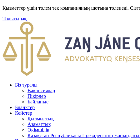
Қызметтер үшін төлем тек компанияның шотына төленеді. Сізг
Толығырақ
Біз туралы
Вакансиялар
Пікірлер
Байланыс
Бланктер
Кейстер
Қылмыстық
Азаматтық
Әкімшілік
Қазақстан Республикасы Президентінің жанындағы 