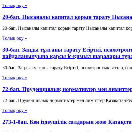
Толық оқу »
20-бап. Нысаналы капитал қорын тарату Нысана
20-бап. Нысаналы капитал қорын тарату Нысаналы капитал қорл
Толық оқу »
30-бап. Заңды тұлғаны тарату Есiрткi, психотро
пайдаланылуына қарсы iс-қимыл шаралары тур
30-бап. Заңды тұлғаны тарату Есiрткi, психотроптық заттар, 
Толық оқу »
72-бап. Пруденциялық нормативтер мен лимитте
72-бап. Пруденциялық нормативтер мен лимиттер ҚазақстанРе
Толық оқу »
273-1-бап. Кен іздеушілік салдарын жою Қазақс