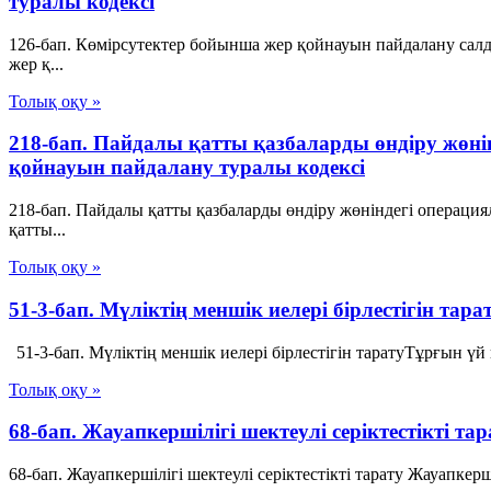
туралы кодексі
126-бап. Көмірсутектер бойынша жер қойнауын пайдалану са
жер қ...
Толық оқу »
218-бап. Пайдалы қатты қазбаларды өндіру жөн
қойнауын пайдалану туралы кодексі
218-бап. Пайдалы қатты қазбаларды өндіру жөніндегі операц
қатты...
Толық оқу »
51-3-бап. Мүліктің меншік иелері бірлестігін т
51-3-бап. Мүліктің меншік иелері бірлестігін таратуТұрғын үй
Толық оқу »
68-бап. Жауапкершілігі шектеулі серіктестікті т
68-бап. Жауапкершілігі шектеулі серіктестікті тарату Жауапкер