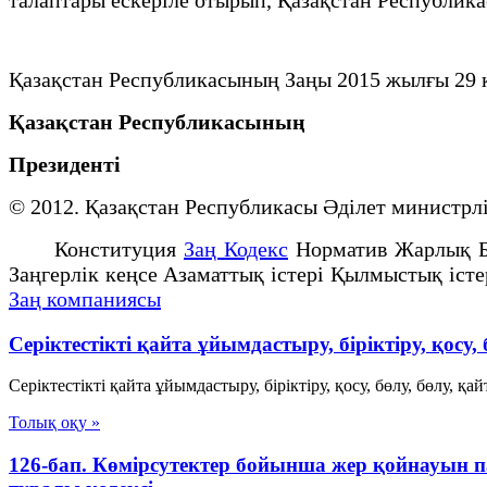
Қазақстан Республикасының Заңы 2015 жылғы 29 
Қазақстан Республикасының
Президенті
© 2012. Қазақстан Республикасы Әділет минист
Конституция
Заң Кодекс
Норматив Жарлық 
Заңгерлік кеңсе Азаматтық істері Қылмыстық іст
Заң компаниясы
Серіктестікті қайта ұйымдастыру, біріктіру, қосу, 
Серіктестікті қайта ұйымдастыру, біріктіру, қосу, бөлу, бөлу, 
Толық оқу »
126-бап. Көмірсутектер бойынша жер қойнауын 