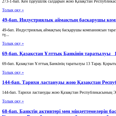
273-1-бап. Кен іздеушілік салдарын жою Қазақстан Республика
Толық оқу »
49-бап. Индустриялық аймақтың басқарушы ком
49-бап. Индустриялық аймақтың басқарушы компаниясын тар
тү...
Толық оқу »
69-бап. Қазақстан Ұлттық Банкiнiң таратылуы 
69-бап. Қазақстан Ұлттық Банкiнiң таратылуы 13 Тарау. Қор
Толық оқу »
144-бап. Тарихи ластануды жою Қазақстан Респ
144-бап. Тарихи ластануды жою Қазақстан Республикасының Эко
Толық оқу »
68-бап. Банктің активтері мен міндеттемелерін бас