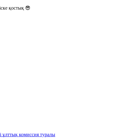
ске қостық 😎
і ұлттық комиссия туралы