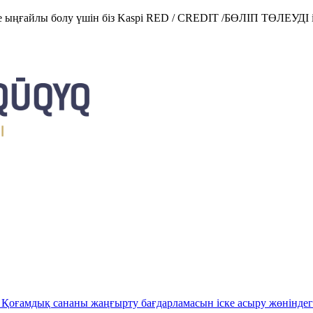
е ыңғайлы болу үшін біз Kaspi RED / CREDIT /БӨЛІП ТӨЛЕУДІ і
Қоғамдық сананы жаңғырту бағдарламасын іске асыру жөніндег