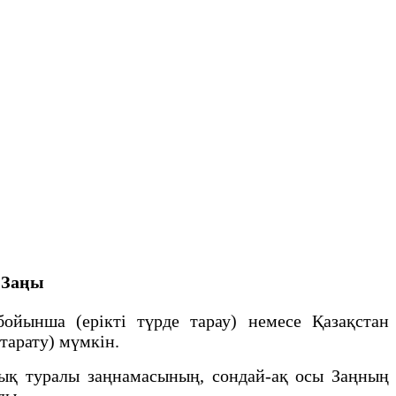
 Заңы
ынша (ерікті түрде тарау) немесе Қазақстан
тарату) мүмкiн.
ық туралы заңнамасының, сондай-ақ осы Заңның
ады.