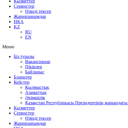
Қызметтер
Сервистер
Өзіңді тексер
Жарияланымдар
НҚА
KZ
RU
EN
Меню
Біз туралы
Вакансиялар
Пікірлер
Байланыс
Бланктер
Кейстер
Қылмыстық
Азаматтық
Әкімшілік
Қазақстан Республикасы Президентінің жанындағы 
Қызметтер
Сервистер
Өзіңді тексер
Жарияланымдар