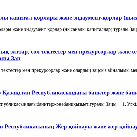
лы капитал қорлары және эндаумент-қорлар (ны
ары және эндаумент-қорлар (нысаналы капиталдар) туралы Заңы 
птық заттар, сол тектестер мен прекурсорлар және
алы Заң
сол тектестер мен прекурсорлар және олардың заңсыз айналымы м
р Қазақстан Республикасындағы банктер және бан
спубликасындағыбанктержәнебанкқызметітуралы Заңы 1. Уәкілет
тан Республикасының Жер қойнауы және жер қойна