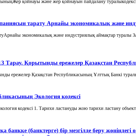
сыныңЖер қойнауы және жер қойнауын пайдалану туралыкодексі 1
паниясын тарату Арнайы экономикалық және инд
атуАрнайы экономикалық және индустриялық аймақтар туралы 
13 Тарау. Қорытынды ережелер Қазақстан Респу
ытынды ережелер Қазақстан Республикасының Ұлттық Банкі тура
убликасының Экология кодексі
логия кодексі 1. Тарихи ластануды жою тарихи ластану объектіл
қа банкке (банктерге) бір мезгілде беру жөніндегі 