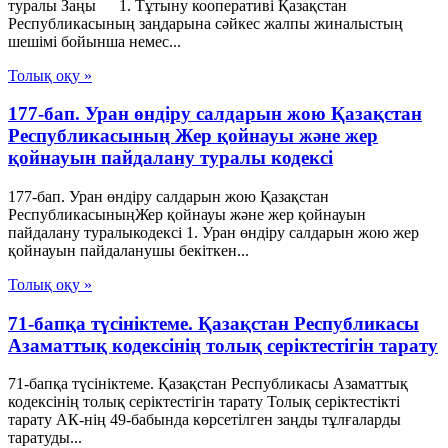
туралы Заңы 1. Тұтыну кооперативі Қазақстан
Республикасының заңдарына сәйкес жалпы жиналыстың
шешімі бойынша немес...
Толық оқу »
177-бап. Уран өндіру салдарын жою Қазақстан
Республикасының Жер қойнауы және жер
қойнауын пайдалану туралы кодексі
177-бап. Уран өндіру салдарын жою Қазақстан
РеспубликасыныңЖер қойнауы және жер қойнауын
пайдалану туралыкодексі 1. Уран өндіру салдарын жою жер
қойнауын пайдаланушы бекіткен...
Толық оқу »
71-бапқа түсініктеме. Қазақстан Республикасы
Азаматтық кодексінің толық серіктестігін тарату
71-бапқа түсініктеме. Қазақстан Республикасы Азаматтық
кодексінің толық серіктестігін тарату Толық серіктестікті
тарату АК-нің 49-бабында көрсетілген заңды тұлғаларды
таратуды...