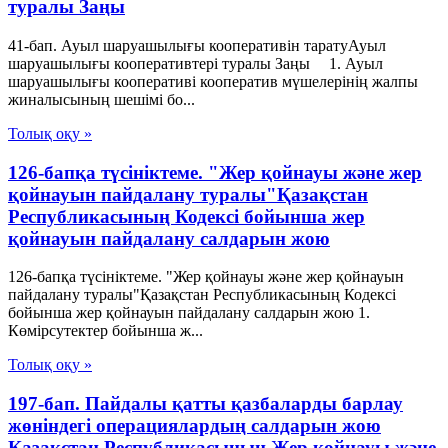
туралы Заңы
41-бап. Ауыл шаруашылығы кооперативін таратуАуыл
шаруашылығы кооперативтері туралы Заңы 1. Ауыл
шаруашылығы кооперативі кооператив мүшелерінің жалпы
жиналысының шешiмi бо...
Толық оқу »
126-бапқа түсініктеме. "Жер қойнауы және жер
қойнауын пайдалану туралы"Қазақстан
Республикасының Кодексі бойынша жер
қойнауын пайдалану салдарын жою
126-бапқа түсініктеме. "Жер қойнауы және жер қойнауын
пайдалану туралы"Қазақстан Республикасының Кодексі
бойынша жер қойнауын пайдалану салдарын жою 1.
Көмірсутектер бойынша ж...
Толық оқу »
197-бап. Пайдалы қатты қазбаларды барлау
жөніндегі операциялардың салдарын жою
Қазақстан Республикасының Жер қойнауы және