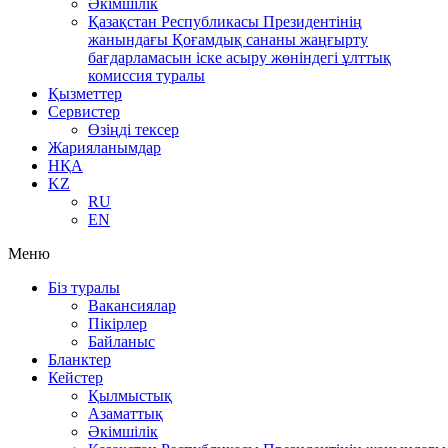
Әкімшілік
Қазақстан Республикасы Президентінің
жанындағы Қоғамдық сананы жаңғырту
бағдарламасын іске асыру жөніндегі ұлттық
комиссия туралы
Қызметтер
Сервистер
Өзіңді тексер
Жарияланымдар
НҚА
KZ
RU
EN
Меню
Біз туралы
Вакансиялар
Пікірлер
Байланыс
Бланктер
Кейстер
Қылмыстық
Азаматтық
Әкімшілік