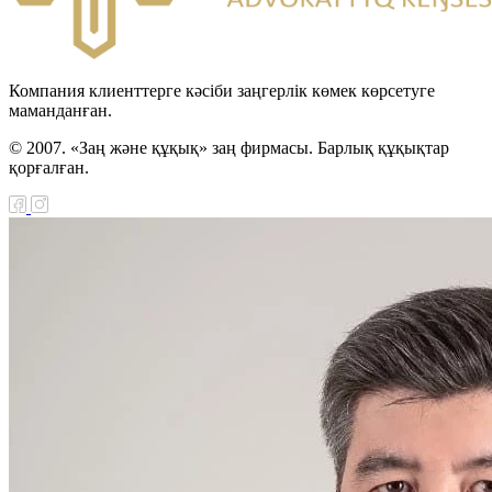
Компания клиенттерге кәсіби заңгерлік көмек көрсетуге
маманданған.
© 2007. «Заң және құқық» заң фирмасы. Барлық құқықтар
қорғалған.