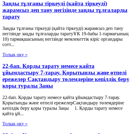
Заңды тұлғаны тіркеуді (қайта тіркеуді)
жарамсыз деп тану негізінде заңды тұлғаларды
тарату
Заңды тұлғаны тіркеуді (қайта тіркеуді) жарамсыз деп тану
негізінде заңды тұлғаларды таратуҰК 19-бабы 1-тармағының
10) тармақшасының негізінде мемлекеттік кіріс органдары
сотт...
Толық оқу »
22-бап. Қорды тарату немесе қайта
ұйымдастыру 7-тарау. Қорытынды және өтпелі
ережелер Сақтандыру төлемдеріне кепілдік беру
қоры туралы Заңы
22-бап. Қорды тарату немесе қайта ұйымдастыру 7-тарау.
Қорытынды және өтпелі ережелерСақтандыру төлемдеріне
кепілдік беру қоры туралы Заңы 1. Қорды тарату немесе
қайта ұй...
Толық оқу »