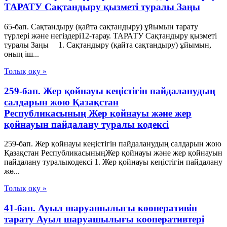
ТАРАТУ Сақтандыру қызметі туралы Заңы
65-бап. Сақтандыру (қайта сақтандыру) ұйымын тарату
түрлері және негiздерi12-тарау. ТАРАТУ Сақтандыру қызметі
туралы Заңы 1. Сақтандыру (қайта сақтандыру) ұйымын,
оның iш...
Толық оқу »
259-бап. Жер қойнауы кеңістігін пайдаланудың
салдарын жою Қазақстан
Республикасының Жер қойнауы және жер
қойнауын пайдалану туралы кодексі
259-бап. Жер қойнауы кеңістігін пайдаланудың салдарын жою
Қазақстан РеспубликасыныңЖер қойнауы және жер қойнауын
пайдалану туралыкодексі 1. Жер қойнауы кеңістігін пайдалану
жө...
Толық оқу »
41-бап. Ауыл шаруашылығы кооперативін
тарату Ауыл шаруашылығы кооперативтері