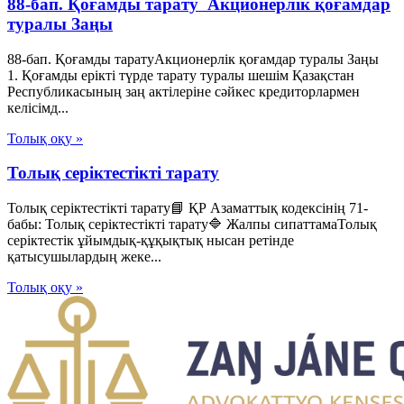
88-бап. Қоғамды тарату Акционерлік қоғамдар
туралы Заңы
88-бап. Қоғамды таратуАкционерлік қоғамдар туралы Заңы
1. Қоғамды ерікті түрде тарату туралы шешім Қазақстан
Республикасының заң актілеріне сәйкес кредиторлармен
келісімд...
Толық оқу »
Толық серіктестікті тарату
Толық серіктестікті тарату📘 ҚР Азаматтық кодексінің 71-
бабы: Толық серіктестікті тарату🔷 Жалпы сипаттамаТолық
серіктестік ұйымдық-құқықтық нысан ретінде
қатысушылардың жеке...
Толық оқу »