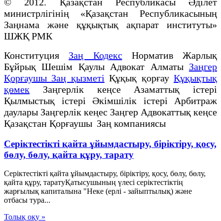
© 2012. Қазақстан Республикасы Әділет
министрлігінің «Қазақстан Республикасының
Заңнама және құқықтық ақпарат институты»
ШЖҚ РМК
Конституция
Заң Кодекс
Норматив Жарлық
Бұйрық Шешім Қаулы Адвокат Алматы
Заңгер
Қорғаушы Заң қызметі
Құқық қорғау
Құқықтық
қөмек
Заңгерлік кеңсе Азаматтық істері
Қылмыстық істері Әкімшілік істері Арбитраж
даулары Заңгерлік кеңес Заңгер Адвокаттық кеңсе
Қазақстан Қорғаушы Заң компаниясы
Серіктестікті қайта ұйымдастыру, біріктіру, қосу,
бөлу, бөлу, қайта құру, тарату
Серіктестікті қайта ұйымдастыру, біріктіру, қосу, бөлу, бөлу,
қайта құру, таратуҚатысушының үлесі серіктестіктің
жарғылық капиталына "Неке (ерлі - зайыптылық) және
отбасы тура...
Толық оқу »