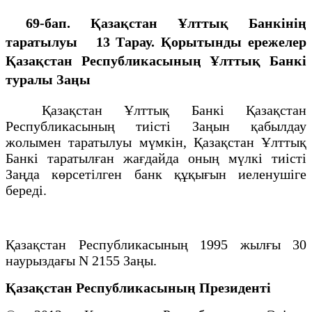
69-бап. Қазақстан Ұлттық Банкiнiң
таратылуы 13 Тарау. Қорытынды ережелер
Қазақстан Республикасының Ұлттық Банкі
туралы Заңы
Қазақстан Ұлттық Банкi Қазақстан
Республикасының тиiстi Заңын қабылдау
жолымен таратылуы мүмкiн, Қазақстан Ұлттық
Банкi таратылған жағдайда оның мүлкi тиiстi
Заңда көрсетiлген банк құқығын иеленушiге
бередi.
Қазақстан Республикасының 1995 жылғы 30
наурыздағы N 2155 Заңы.
Қазақстан Республикасының Президенті