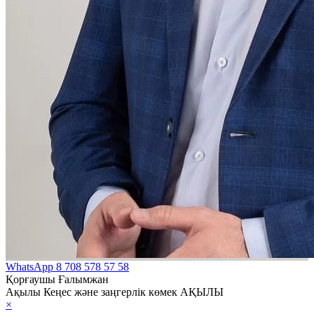
WhatsApp
8 708 578 57 58
Қорғаушы Ғалымжан
Ақылы Кеңес және заңгерлік көмек АҚЫЛЫ
×