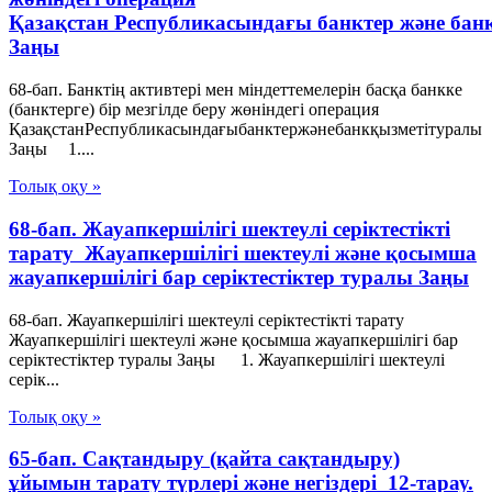
Қазақстан Республикасындағы банктер және бан
Заңы
68-бап. Банктің активтері мен міндеттемелерін басқа банкке
(банктерге) бір мезгілде беру жөніндегі операция
ҚазақстанРеспубликасындағыбанктержәнебанкқызметітуралы
Заңы 1....
Толық оқу »
68-бап. Жауапкершілігі шектеулі серіктестікті
тарату Жауапкершілігі шектеулі және қосымша
жауапкершілігі бар серіктестіктер туралы Заңы
68-бап. Жауапкершілігі шектеулі серіктестікті тарату
Жауапкершілігі шектеулі және қосымша жауапкершілігі бар
серіктестіктер туралы Заңы 1. Жауапкершілігі шектеулі
серік...
Толық оқу »
65-бап. Сақтандыру (қайта сақтандыру)
ұйымын тарату түрлері және негiздерi 12-тарау.