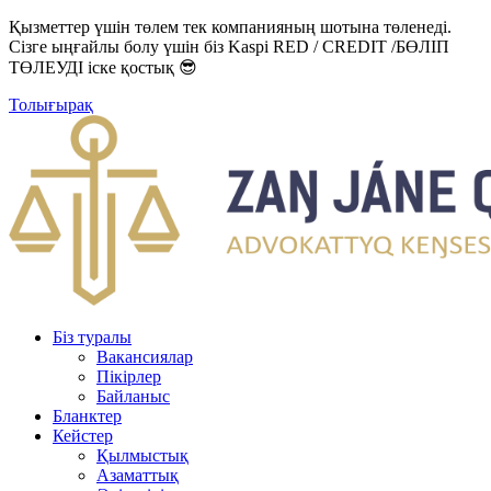
Қызметтер үшін төлем тек компанияның шотына төленеді.
Сізге ыңғайлы болу үшін біз Kaspi RED / CREDIT /БӨЛІП
ТӨЛЕУДІ іске қостық 😎
Толығырақ
Біз туралы
Вакансиялар
Пікірлер
Байланыс
Бланктер
Кейстер
Қылмыстық
Азаматтық