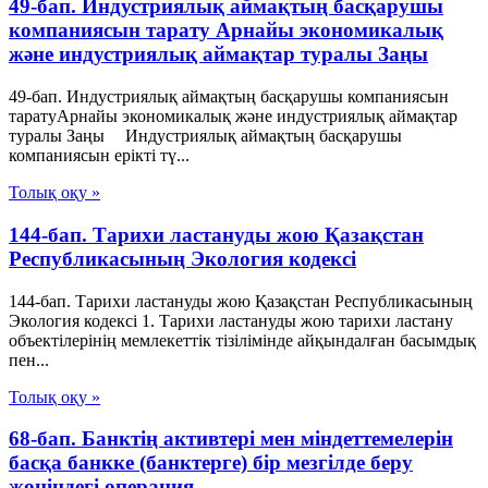
49-бап. Индустриялық аймақтың басқарушы
компаниясын тарату Арнайы экономикалық
және индустриялық аймақтар туралы Заңы
49-бап. Индустриялық аймақтың басқарушы компаниясын
таратуАрнайы экономикалық және индустриялық аймақтар
туралы Заңы Индустриялық аймақтың басқарушы
компаниясын ерікті тү...
Толық оқу »
144-бап. Тарихи ластануды жою Қазақстан
Республикасының Экология кодексі
144-бап. Тарихи ластануды жою Қазақстан Республикасының
Экология кодексі 1. Тарихи ластануды жою тарихи ластану
объектілерінің мемлекеттік тізілімінде айқындалған басымдық
пен...
Толық оқу »
68-бап. Банктің активтері мен міндеттемелерін
басқа банкке (банктерге) бір мезгілде беру
жөніндегі операция