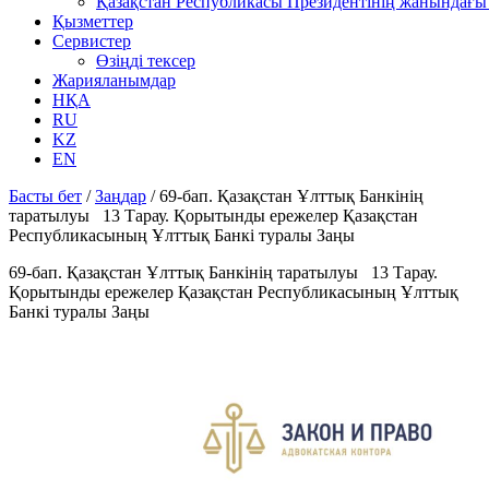
Қазақстан Республикасы Президентінің жанындағы 
Қызметтер
Сервистер
Өзіңді тексер
Жарияланымдар
НҚА
RU
KZ
EN
Басты бет
/
Заңдар
/
69-бап. Қазақстан Ұлттық Банкiнiң
таратылуы 13 Тарау. Қорытынды ережелер Қазақстан
Республикасының Ұлттық Банкі туралы Заңы
69-бап. Қазақстан Ұлттық Банкiнiң таратылуы 13 Тарау.
Қорытынды ережелер Қазақстан Республикасының Ұлттық
Банкі туралы Заңы