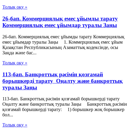
Толық оқу »
26-бап. Коммерциялық емес ұйымды тарату
Коммерциялық емес ұйымдар туралы Заңы
26-бап. Коммерциялық емес ұйымды тарату Коммерциялық
емес ұйымдар туралы Заңы 1. Коммерциялық емес ұйым
Қазақстан Республикасының Азаматтық кодексiнде, осы
Заңда және бас...
Толық оқу »
113-бап. Банкроттық рәсімін қозғамай
борышкерді тарату Оңалту және банкроттық
туралы Заңы
113-бап. Банкроттық рәсімін қозғамай борышкерді тарату
Оңалту және банкроттық туралы Заңы Банкроттық рәсімін
қозғамай борышкерді тарату: 1) борышкер жоқ борышкер
бол...
Толық оқу »