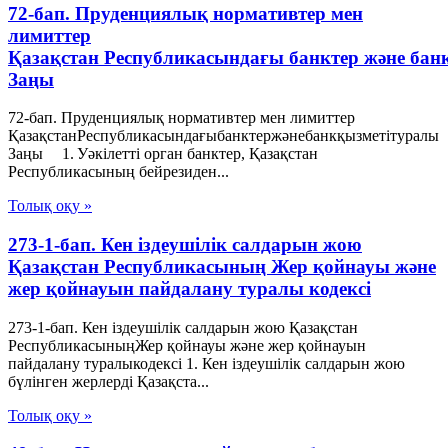
72-бап. Пруденциялық нормативтер мен
лимиттер
Қазақстан Республикасындағы банктер және бан
Заңы
72-бап. Пруденциялық нормативтер мен лимиттер
ҚазақстанРеспубликасындағыбанктержәнебанкқызметітуралы
Заңы 1. Уәкілетті орган банктер, Қазақстан
Республикасының бейрезиден...
Толық оқу »
273-1-бап. Кен іздеушілік салдарын жою
Қазақстан Республикасының Жер қойнауы және
жер қойнауын пайдалану туралы кодексі
273-1-бап. Кен іздеушілік салдарын жою Қазақстан
РеспубликасыныңЖер қойнауы және жер қойнауын
пайдалану туралыкодексі 1. Кен іздеушілік салдарын жою
бүлінген жерлерді Қазақста...
Толық оқу »