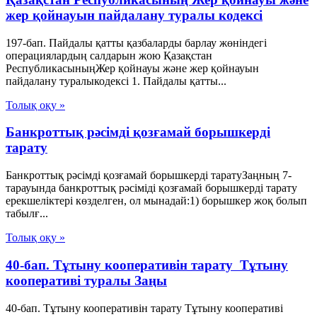
жер қойнауын пайдалану туралы кодексі
197-бап. Пайдалы қатты қазбаларды барлау жөніндегі
операциялардың салдарын жою Қазақстан
РеспубликасыныңЖер қойнауы және жер қойнауын
пайдалану туралыкодексі 1. Пайдалы қатты...
Толық оқу »
Банкроттық рәсімді қозғамай борышкерді
тарату
Банкроттық рәсімді қозғамай борышкерді таратуЗаңның 7-
тарауында банкроттық рәсіміді қозғамай борышкерді тарату
ерекшеліктері көзделген, ол мынадай:1) борышкер жоқ болып
табылғ...
Толық оқу »
40-бап. Тұтыну кооперативiн тарату Тұтыну
кооперативі туралы Заңы
40-бап. Тұтыну кооперативiн тарату Тұтыну кооперативі