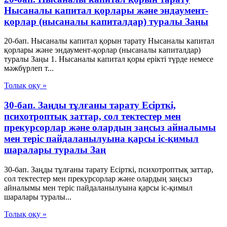
Нысаналы капитал қорлары және эндаумент-
қорлар (нысаналы капиталдар) туралы Заңы
20-бап. Нысаналы капитал қорын тарату Нысаналы капитал
қорлары және эндаумент-қорлар (нысаналы капиталдар)
туралы Заңы 1. Нысаналы капитал қоры ерікті түрде немесе
мәжбүрлеп т...
Толық оқу »
30-бап. Заңды тұлғаны тарату Есiрткi,
психотроптық заттар, сол тектестер мен
прекурсорлар және олардың заңсыз айналымы
мен терiс пайдаланылуына қарсы iс-қимыл
шаралары туралы Заң
30-бап. Заңды тұлғаны тарату Есiрткi, психотроптық заттар,
сол тектестер мен прекурсорлар және олардың заңсыз
айналымы мен терiс пайдаланылуына қарсы iс-қимыл
шаралары туралы...
Толық оқу »