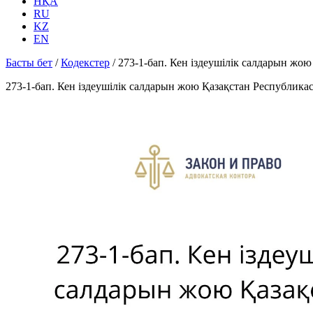
НҚА
RU
KZ
EN
Басты бет
/
Кодекстер
/
273-1-бап. Кен іздеушілік салдарын ж
273-1-бап. Кен іздеушілік салдарын жою Қазақстан Республик