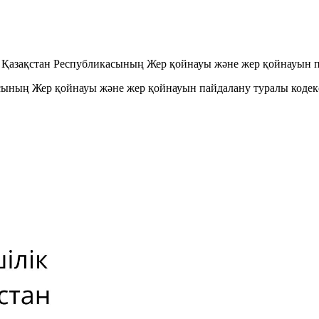
ою Қазақстан Республикасының Жер қойнауы және жер қойнауын п
асының Жер қойнауы және жер қойнауын пайдалану туралы кодек