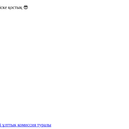
ске қостық 😎
і ұлттық комиссия туралы