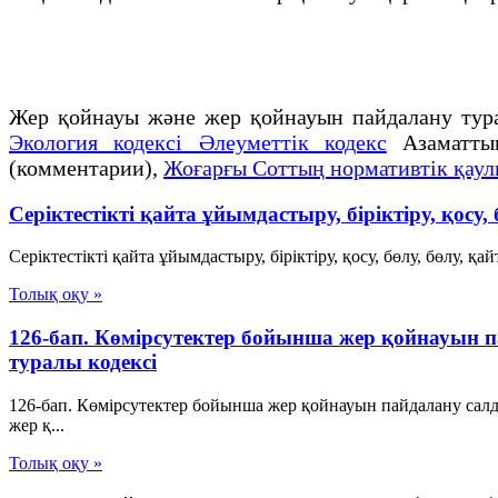
Жер қойнауы және жер қойнауын пайдалану турал
Экология кодексі Әлеуметтік кодекс
Азаматтық
(комментарии),
Жоғарғы Соттың нормативтік қау
Серіктестікті қайта ұйымдастыру, біріктіру, қосу, 
Серіктестікті қайта ұйымдастыру, біріктіру, қосу, бөлу, бөлу, 
Толық оқу »
126-бап. Көмірсутектер бойынша жер қойнауын 
туралы кодексі
126-бап. Көмірсутектер бойынша жер қойнауын пайдалану са
жер қ...
Толық оқу »