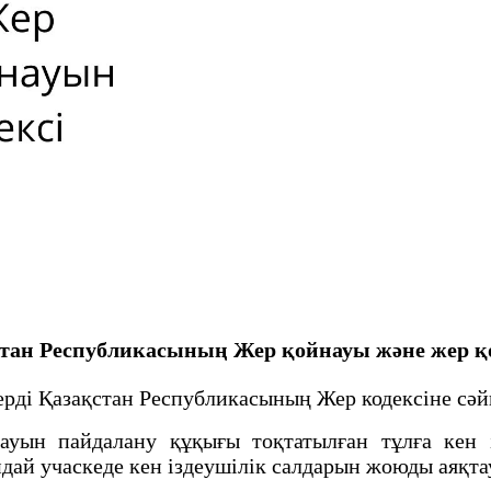
ақстан Республикасының Жер қойнауы және жер
ді Қазақстан Республикасының Жер кодексіне сәйк
н пайдалану құқығы тоқтатылған тұлға кен із
дай учаскеде кен іздеушілік салдарын жоюды аяқтау