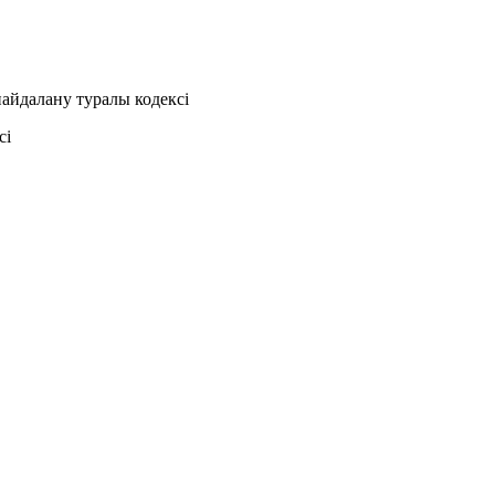
айдалану туралы кодексі
сі