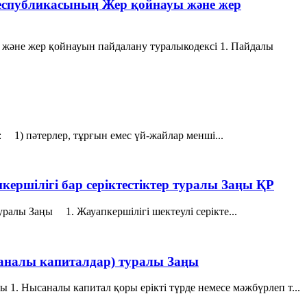
Республикасының Жер қойнауы және жер
 және жер қойнауын пайдалану туралыкодексі 1. Пайдалы
: 1) пәтерлер, тұрғын емес үй-жайлар менші...
кершілігі бар серіктестіктер туралы Заңы ҚР
туралы Заңы 1. Жауапкершілігі шектеулі серікте...
саналы капиталдар) туралы Заңы
1. Нысаналы капитал қоры ерікті түрде немесе мәжбүрлеп т...