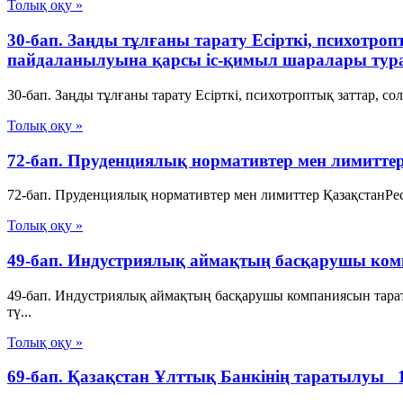
Толық оқу »
30-бап. Заңды тұлғаны тарату Есiрткi, психотро
пайдаланылуына қарсы iс-қимыл шаралары тур
30-бап. Заңды тұлғаны тарату Есiрткi, психотроптық заттар, 
Толық оқу »
72-бап. Пруденциялық нормативтер мен лимитте
72-бап. Пруденциялық нормативтер мен лимиттер ҚазақстанРе
Толық оқу »
49-бап. Индустриялық аймақтың басқарушы ком
49-бап. Индустриялық аймақтың басқарушы компаниясын тар
тү...
Толық оқу »
69-бап. Қазақстан Ұлттық Банкiнiң таратылуы 