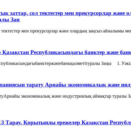
птық заттар, сол тектестер мен прекурсорлар және
алы Заң
сол тектестер мен прекурсорлар және олардың заңсыз айналымы м
р Қазақстан Республикасындағы банктер және бан
спубликасындағыбанктержәнебанкқызметітуралы Заңы 1. Уәкілет
паниясын тарату Арнайы экономикалық және инд
атуАрнайы экономикалық және индустриялық аймақтар туралы 
13 Тарау. Қорытынды ережелер Қазақстан Респу