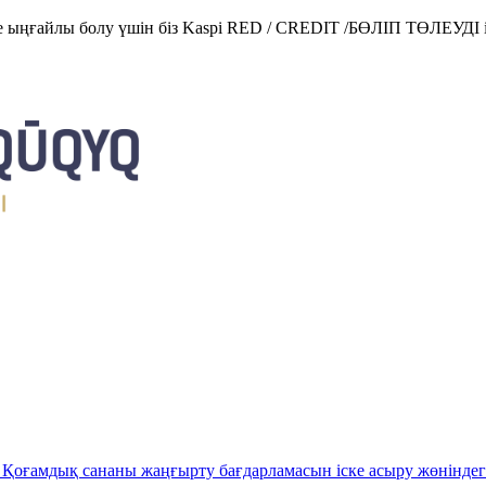
е ыңғайлы болу үшін біз Kaspi RED / CREDIT /БӨЛІП ТӨЛЕУДІ і
Қоғамдық сананы жаңғырту бағдарламасын іске асыру жөніндег