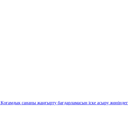
Қоғамдық сананы жаңғырту бағдарламасын іске асыру жөніндег