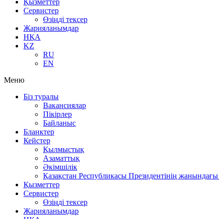
Қызметтер
Сервистер
Өзіңді тексер
Жарияланымдар
НҚА
KZ
RU
EN
Меню
Біз туралы
Вакансиялар
Пікірлер
Байланыс
Бланктер
Кейстер
Қылмыстық
Азаматтық
Әкімшілік
Қазақстан Республикасы Президентінің жанындағы 
Қызметтер
Сервистер
Өзіңді тексер
Жарияланымдар