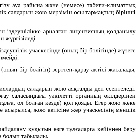
зу ауа райына және (немесе) табиғи-климаттық
лік салдарын жою мерзімін осы тармақтың бірінші
н іздеушілікке арналған лицензияның қолданылу
н жүргізіледі.
еушілік учаскесінде (оның бір бөлігінде) жүзеге
лмейді.
ның бір бөлігін) зерттеп-қарау актісі жасалады,
иялардың салдарын жою аяқталды деп есептеледі.
ғау саласындағы уәкілетті органның өкілдерінен
лға, ол болған кезде) қол қояды. Егер жою жеке
ге асырылса, жою актісіне жер учаскесінің меншік
айдалану құқығын өзге тұлғаларға кейіннен беру
з болып табылады.