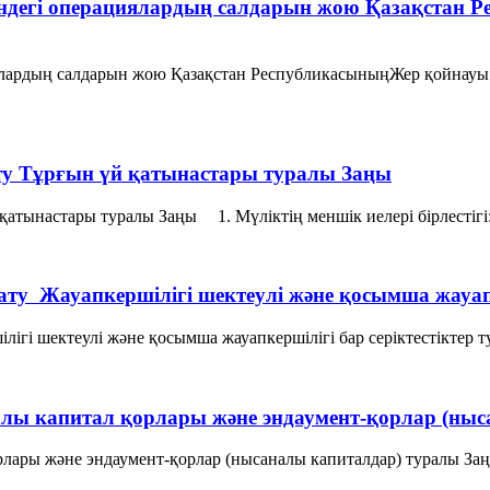
індегі операциялардың салдарын жою Қазақстан 
иялардың салдарын жою Қазақстан РеспубликасыныңЖер қойнауы
арату Тұрғын үй қатынастары туралы Заңы
 қатынастары туралы Заңы 1. Мүліктің меншік иелері бірлестігі
арату Жауапкершілігі шектеулі және қосымша жауап
шілігі шектеулі және қосымша жауапкершілігі бар серіктестіктер 
лы капитал қорлары және эндаумент-қорлар (ны
ары және эндаумент-қорлар (нысаналы капиталдар) туралы Заңы 