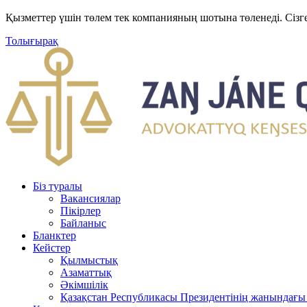
Қызметтер үшін төлем тек компанияның шотына төленеді. Сізг
Толығырақ
Біз туралы
Вакансиялар
Пікірлер
Байланыс
Бланктер
Кейстер
Қылмыстық
Азаматтық
Әкімшілік
Қазақстан Республикасы Президентінің жанындағы 