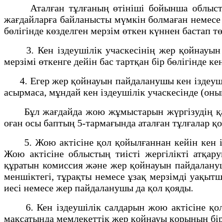
Аталған тұлғаның өтініші бойынша облыстың ж
жағдайларға байланысты мүмкін болмаған немесе 
бөлігінде көзделген мерзім өткен күннен бастап тө
3. Кен іздеушілік учаскесінің жер қойнауын п
мерзімі өткенге дейін бас тартқан бір бөлігінде к
4. Егер жер қойнауын пайдаланушы кен іздеушілі
асырмаса, мұндай кен іздеушілік учаскесінде (оны
Бұл жағдайда жою жұмыстарын жүргізудің қажет е
оған осы баптың 5-тармағында аталған тұлғалар қо
5. Жою актісіне қол қойылғаннан кейін кен ізд
Жою актісіне облыстың тиісті жергілікті атқар
құратын комиссия және жер қойнауын пайдалануш
меншіктегі, тұрақты немесе ұзақ мерзімді уақытш
иесі немесе жер пайдаланушы да қол қояды.
6. Кен іздеушілік салдарын жою актісіне қол қ
мақсатында мемлекеттік жер қойнауы қорының біры