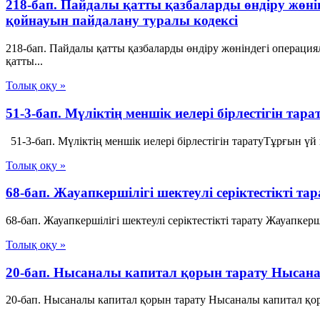
218-бап. Пайдалы қатты қазбаларды өндіру жөн
қойнауын пайдалану туралы кодексі
218-бап. Пайдалы қатты қазбаларды өндіру жөніндегі операц
қатты...
Толық оқу »
51-3-бап. Мүліктің меншік иелері бірлестігін т
51-3-бап. Мүліктің меншік иелері бірлестігін таратуТұрғын үй
Толық оқу »
68-бап. Жауапкершілігі шектеулі серіктестікті т
68-бап. Жауапкершілігі шектеулі серіктестікті тарату Жауапкер
Толық оқу »
20-бап. Нысаналы капитал қорын тарату Нысана
20-бап. Нысаналы капитал қорын тарату Нысаналы капитал қорл