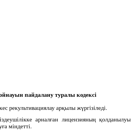
 қойнауын пайдалану туралы кодексі
ес рекультивациялау арқылы жүргізіледі.
деушілікке арналған лицензияның қолданылуы
ға міндетті.