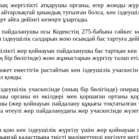
ергілікті атқарушы органы, егер жоюды жүргі
айтарлықтай қиындық туғызған болса, кен іздеуші
рт айға дейінгі кезеңге ұзартады.
айдаланушы осы Кодекстің 275-бабына сәйкес ке
ен іздеушілік салдарын жою осындай бас тартуға дейі
кті жер қойнауын пайдаланушы бас тартқан кен ізд
ң бір бөлігінде) жою жұмыстарын жүргізу талап еті
местігін растайтын кен іздеушілік учаскесін (о
л қояды.
еушілік учаскесінде (оның бір бөлігінде) операц
ушы органы өз өкілдері мен қоршаған ортаны қор
ы (жер қойнауын пайдалану құқығы тоқтатылған тұ
а өтеулі жер пайдаланудағы жер учаскесінде жүзе
ою кен іздеушілік жүргізу үшін жер қойнауын п
ңғай кадастрына тиісті мәліметтерді енгізуге негі