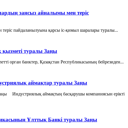
 олардың заңсыз айналымы мен терiс
ен терiс пайдаланылуына қарсы iс-қимыл шаралары туралы...
к қызметі туралы Заңы
ті орган банктер, Қазақстан Республикасының бейрезиден...
устриялық аймақтар туралы Заңы
Заңы Индустриялық аймақтың басқарушы компаниясын ерікті
бликасының Ұлттық Банкі туралы Заңы