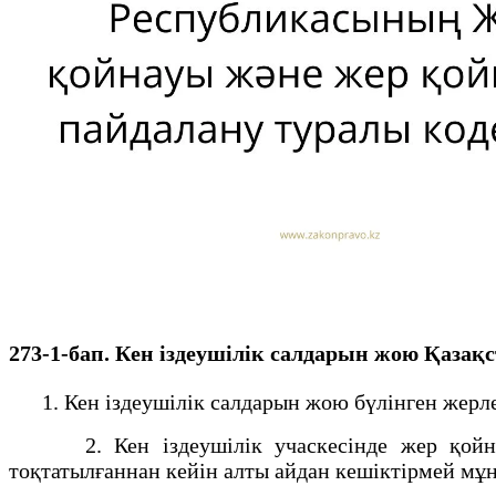
273-1-бап. Кен іздеушілік салдарын жою Қаз
1. Кен іздеушілік салдарын жою бүлінген жерлер
2. Кен іздеушілік учаскесінде жер қойнауы
тоқтатылғаннан кейін алты айдан кешіктірмей мұн