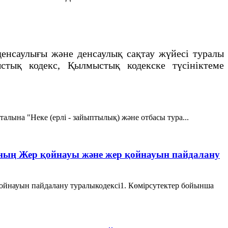
денсаулығы және денсаулық сақтау жүйесі туралы
стық кодекс, Қылмыстық кодекске түсініктеме
италына "Неке (ерлі - зайыптылық) және отбасы тура...
ының Жер қойнауы және жер қойнауын пайдалану
ойнауын пайдалану туралыкодексі1. Көмірсутектер бойынша