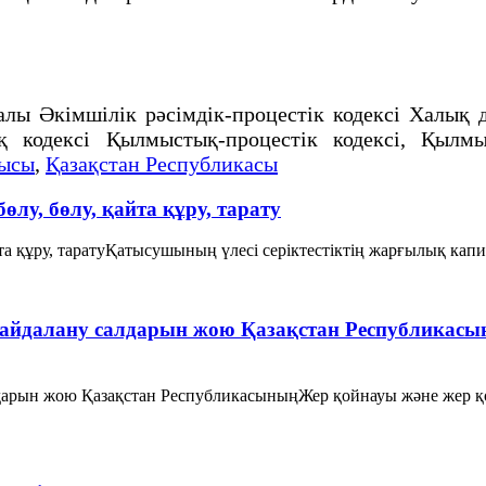
ы Әкімшілік рәсімдік-процестік кодексі Халық 
 кодексi Қылмыстық-процестік кодексi, Қылмы
лысы
,
Қазақстан Республикасы
бөлу, бөлу, қайта құру, тарату
қайта құру, таратуҚатысушының үлесі серіктестіктің жарғылық кап
пайдалану салдарын жою Қазақстан Республикас
лдарын жою Қазақстан РеспубликасыныңЖер қойнауы және жер қ