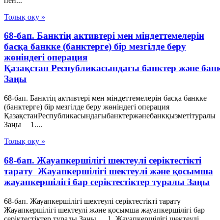
пен...
Толық оқу »
68-бап. Банктің активтері мен міндеттемелерін
басқа банкке (банктерге) бір мезгілде беру
жөніндегі операция
Қазақстан Республикасындағы банктер және бан
Заңы
68-бап. Банктің активтері мен міндеттемелерін басқа банкке
(банктерге) бір мезгілде беру жөніндегі операция
ҚазақстанРеспубликасындағыбанктержәнебанкқызметітуралы
Заңы 1....
Толық оқу »
68-бап. Жауапкершілігі шектеулі серіктестікті
тарату Жауапкершілігі шектеулі және қосымша
жауапкершілігі бар серіктестіктер туралы Заңы
68-бап. Жауапкершілігі шектеулі серіктестікті тарату
Жауапкершілігі шектеулі және қосымша жауапкершілігі бар
серіктестіктер туралы Заңы 1. Жауапкершілігі шектеулі