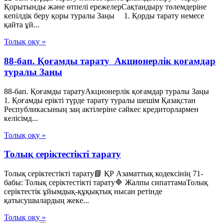
Қорытынды және өтпелі ережелерСақтандыру төлемдеріне
кепілдік беру қоры туралы Заңы 1. Қорды тарату немесе
қайта ұй...
Толық оқу »
88-бап. Қоғамды тарату Акционерлік қоғамдар
туралы Заңы
88-бап. Қоғамды таратуАкционерлік қоғамдар туралы Заңы
1. Қоғамды ерікті түрде тарату туралы шешім Қазақстан
Республикасының заң актілеріне сәйкес кредиторлармен
келісімд...
Толық оқу »
Толық серіктестікті тарату
Толық серіктестікті тарату📘 ҚР Азаматтық кодексінің 71-
бабы: Толық серіктестікті тарату🔷 Жалпы сипаттамаТолық
серіктестік ұйымдық-құқықтық нысан ретінде
қатысушылардың жеке...
Толық оқу »