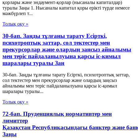
қорлары және эндаумент-қорлар (нысаналы капиталдар)
туралы Заңы 1. Нысаналы капитал қоры ерікті түрде немесе
мәжбүрлеп т...
Толық оқу »
30-бап. Заңды тұлғаны тарату Есiрткi,
психотроптық заттар, сол тектестер мен
прекурсорлар және олардың заңсыз айналымы
мен терiс пайдаланылуына қарсы iс-қимыл
шаралары туралы Заң
30-бап. Заңды тұлғаны тарату Есiрткi, психотроптық заттар,
сол тектестер мен прекурсорлар және олардың заңсыз
айналымы мен терiс пайдаланылуына қарсы iс-қимыл
шаралары туралы...
Толық оқу »
72-бап. Пруденциялық нормативтер мен
лимиттер
Қазақстан Республикасындағы банктер және бан
Заңы