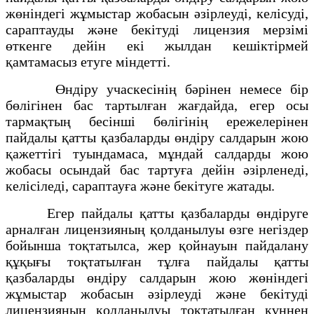
жөніндегі жұмыстар жобасын әзірлеуді, келісуді,
сараптауды және бекітуді лицензия мерзімі
өткенге дейін екі жылдан кешіктірмей
қамтамасыз етуге міндетті.
Өндіру учаскесінің бәрінен немесе бір
бөлігінен бас тартылған жағдайда, егер осы
тармақтың бесінші бөлігінің ережелерінен
пайдалы қатты қазбаларды өндіру салдарын жою
қажеттігі туындамаса, мұндай салдарды жою
жобасы осындай бас тартуға дейін әзірленеді,
келісіледі, сараптауға және бекітуге жатады.
Егер пайдалы қатты қазбаларды өндіруге
арналған лицензияның қолданылуы өзге негіздер
бойынша тоқтатылса, жер қойнауын пайдалану
құқығы тоқтатылған тұлға пайдалы қатты
қазбаларды өндіру салдарын жою жөніндегі
жұмыстар жобасын әзірлеуді және бекітуді
лицензияның қолданылуы тоқтатылған күннен