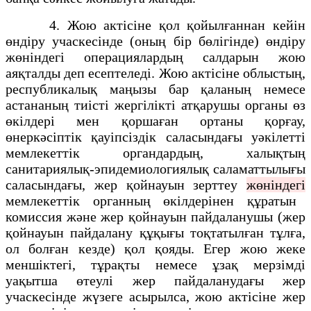
4. Жою актісіне қол қойылғаннан кейін
өндіру учаскесінде (оның бір бөлігінде) өндіру
жөніндегі операциялардың салдарын жою
аяқталды деп есептеледі. Жою актісіне облыстың,
республикалық маңызы бар қаланың немесе
астананың тиісті жергілікті атқарушы органы өз
өкілдері мен қоршаған ортаны қорғау,
өнеркәсіптік қауіпсіздік саласындағы уәкілетті
мемлекеттік органдардың, халықтың
санитариялық-эпидемиологиялық саламаттылығы
саласындағы
, жер қойнауын зерттеу
жөніндегі
мемлекеттік органның өкілдерінен құратын
комиссия және жер қойнауын пайдаланушы (жер
қойнауын пайдалану құқығы тоқтатылған тұлға,
ол болған кезде) қол қояды. Егер жою жеке
меншіктегі, тұрақты немесе ұзақ мерзімді
уақытша өтеулі жер пайдаланудағы жер
учаскесінде жүзеге асырылса, жою актісіне жер