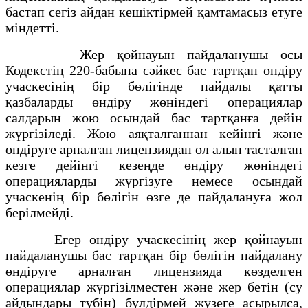
бастап сегіз айдан кешіктірмей қамтамасыз етуге
міндетті.
Жер қойнауын пайдаланушы осы
Кодекстің 220-бабына сәйкес бас тартқан өндіру
учаскесінің бір бөлігінде пайдалы қатты
қазбаларды өндіру жөніндегі операциялар
салдарын жою осындай бас тартқанға дейін
жүргізіледі. Жою аяқталғаннан кейінгі және
өндіруге арналған лицензиядан ол алып тасталған
кезге дейінгі кезеңде өндіру жөніндегі
операцияларды жүргізуге немесе осындай
учаскенің бір бөлігін өзге де пайдалануға жол
берілмейді.
Егер өндіру учаскесінің жер қойнауын
пайдаланушы бас тартқан бір бөлігін пайдалану
өндіруге арналған лицензияда көзделген
операциялар жүргізілместен және жер бетін (су
айдындары түбін) бүлдірмей жүзеге асырылса,