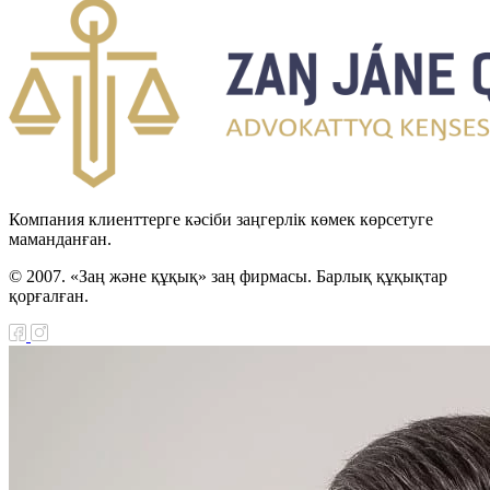
Компания клиенттерге кәсіби заңгерлік көмек көрсетуге
маманданған.
© 2007. «Заң және құқық» заң фирмасы. Барлық құқықтар
қорғалған.