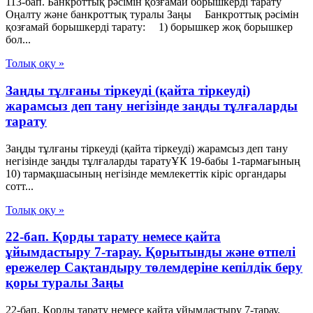
113-бап. Банкроттық рәсімін қозғамай борышкерді тарату
Оңалту және банкроттық туралы Заңы Банкроттық рәсімін
қозғамай борышкерді тарату: 1) борышкер жоқ борышкер
бол...
Толық оқу »
Заңды тұлғаны тіркеуді (қайта тіркеуді)
жарамсыз деп тану негізінде заңды тұлғаларды
тарату
Заңды тұлғаны тіркеуді (қайта тіркеуді) жарамсыз деп тану
негізінде заңды тұлғаларды таратуҰК 19-бабы 1-тармағының
10) тармақшасының негізінде мемлекеттік кіріс органдары
сотт...
Толық оқу »
22-бап. Қорды тарату немесе қайта
ұйымдастыру 7-тарау. Қорытынды және өтпелі
ережелер Сақтандыру төлемдеріне кепілдік беру
қоры туралы Заңы
22-бап. Қорды тарату немесе қайта ұйымдастыру 7-тарау.