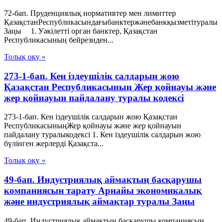
72-бап. Пруденциялық нормативтер мен лимиттер
ҚазақстанРеспубликасындағыбанктержәнебанкқызметітуралы
Заңы 1. Уәкілетті орган банктер, Қазақстан
Республикасының бейрезиден...
Толық оқу »
273-1-бап. Кен іздеушілік салдарын жою
Қазақстан Республикасының Жер қойнауы және
жер қойнауын пайдалану туралы кодексі
273-1-бап. Кен іздеушілік салдарын жою Қазақстан
РеспубликасыныңЖер қойнауы және жер қойнауын
пайдалану туралыкодексі 1. Кен іздеушілік салдарын жою
бүлінген жерлерді Қазақста...
Толық оқу »
49-бап. Индустриялық аймақтың басқарушы
компаниясын тарату Арнайы экономикалық
және индустриялық аймақтар туралы Заңы
49-бап. Индустриялық аймақтың басқарушы компаниясын