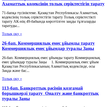
Азаматтық кодексінің толық серіктестігін тарату
71-бапқа түсініктеме. Қазақстан Республикасы Азаматтық
кодексінің толық серіктестігін тарату Толық серіктестікті
тарату АК-нің 49-бабында көрсетілген заңды тұлғаларды
таратуды...
Толық оқу »
26-бап. Коммерциялық емес ұйымды тарату
Коммерциялық емес ұйымдар туралы Заңы
26-бап. Коммерциялық емес ұйымды тарату Коммерциялық
емес ұйымдар туралы Заңы 1. Коммерциялық емес ұйым
Қазақстан Республикасының Азаматтық кодексiнде, осы
Заңда және бас...
Толық оқу »
113-бап. Банкроттық рәсімін қозғамай
борышкерді тарату Оңалту және банкроттық
туралы Заңы