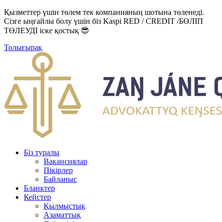
Қызметтер үшін төлем тек компанияның шотына төленеді.
Сізге ыңғайлы болу үшін біз Kaspi RED / CREDIT /БӨЛІП
ТӨЛЕУДІ іске қостық 😎
Толығырақ
Біз туралы
Вакансиялар
Пікірлер
Байланыс
Бланктер
Кейстер
Қылмыстық
Азаматтық