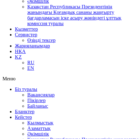
Әкімшілік
Қазақстан Республикасы Президентінің
жанындағы Қоғамдық сананы жаңғырту
бағдарламасын іске асыру жөніндегі ұлттық
комиссия туралы
Қызметтер
Сервистер
Өзіңді тексер
Жарияланымдар
НҚА
KZ
RU
EN
Меню
Біз туралы
Вакансиялар
Пікірлер
Байланыс
Бланктер
Кейстер
Қылмыстық
Азаматтық
Әкімшілік