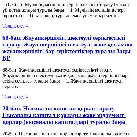
51-3-бап. Мүліктің меншік иелері бірлестігін таратуТұрғын
үй қатынастары туралы Заңы 1. Мүліктің меншік иелері
бірлестігі: 1) пәтерлер, тұрғын емес үй-жайлар менші...
Толық оқу »
68-бап. Жауапкершілігі шектеулі серіктестікті
тарату Жауапкершілігі шектеулі және қосымша
жауапкершілігі бар серіктестіктер туралы Заңы
ҚР
68-бап. Жауапкершілігі шектеулі серіктестікті тарату
Жауапкершілігі шектеулі және қосымша жауапкершілігі бар
серіктестіктер туралы Заңы 1. Жауапкершілігі шектеулі
серікте...
Толық оқу »
20-бап. Нысаналы капитал қорын тарату
Нысаналы капитал қорлары және эндаумент-
қорлар (нысаналы капиталдар) туралы Заңы
20-бап. Нысаналы капитал қорын тарату Нысаналы капитал