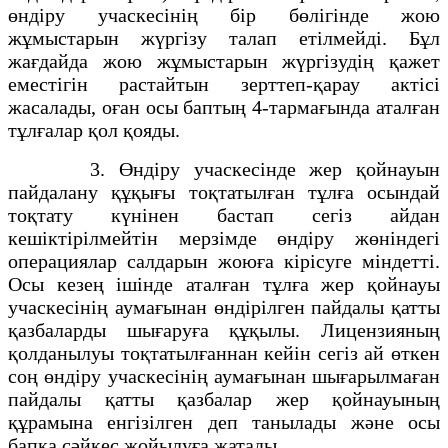
өндіру учаскесінің бір бөлігінде жою
жұмыстарын жүргізу талап етілмейді. Бұл
жағдайда жою жұмыстарын жүргізудің қажет
еместігін растайтын зерттеп-қарау актісі
жасалады, оған осы баптың 4-тармағында аталған
тұлғалар қол қояды.
3. Өндіру учаскесінде жер қойнауын
пайдалану құқығы тоқтатылған тұлға осындай
тоқтату күнінен бастап сегіз айдан
кешіктірілмейтін мерзімде өндіру жөніндегі
операциялар салдарын жоюға кірісуге міндетті.
Осы кезең ішінде аталған тұлға жер қойнауы
учаскесінің аумағынан өндірілген пайдалы қатты
қазбаларды шығаруға құқылы. Лицензияның
қолданылуы тоқтатылғаннан кейін сегіз ай өткен
соң өндіру учаскесінің аумағынан шығарылмаған
пайдалы қатты қазбалар жер қойнауының
құрамына енгізілген деп танылады және осы
бапқа сәйкес жойылуға жатады.