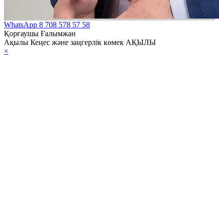
WhatsApp
8 708 578 57 58
Қорғаушы Ғалымжан
Ақылы Кеңес және заңгерлік көмек АҚЫЛЫ
×