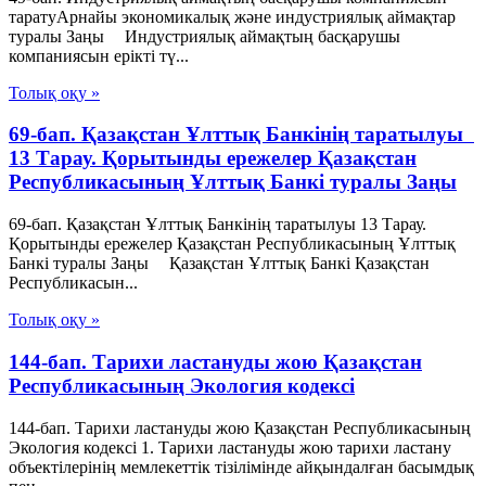
таратуАрнайы экономикалық және индустриялық аймақтар
туралы Заңы Индустриялық аймақтың басқарушы
компаниясын ерікті тү...
Толық оқу »
69-бап. Қазақстан Ұлттық Банкiнiң таратылуы
13 Тарау. Қорытынды ережелер Қазақстан
Республикасының Ұлттық Банкі туралы Заңы
69-бап. Қазақстан Ұлттық Банкiнiң таратылуы 13 Тарау.
Қорытынды ережелер Қазақстан Республикасының Ұлттық
Банкі туралы Заңы Қазақстан Ұлттық Банкi Қазақстан
Республикасын...
Толық оқу »
144-бап. Тарихи ластануды жою Қазақстан
Республикасының Экология кодексі
144-бап. Тарихи ластануды жою Қазақстан Республикасының
Экология кодексі 1. Тарихи ластануды жою тарихи ластану
объектілерінің мемлекеттік тізілімінде айқындалған басымдық