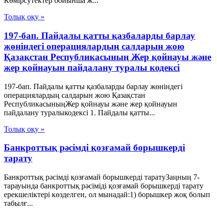
Көмірсутектер бойынша ж...
Толық оқу »
197-бап. Пайдалы қатты қазбаларды барлау
жөніндегі операциялардың салдарын жою
Қазақстан Республикасының Жер қойнауы және
жер қойнауын пайдалану туралы кодексі
197-бап. Пайдалы қатты қазбаларды барлау жөніндегі
операциялардың салдарын жою Қазақстан
РеспубликасыныңЖер қойнауы және жер қойнауын
пайдалану туралыкодексі 1. Пайдалы қатты...
Толық оқу »
Банкроттық рәсімді қозғамай борышкерді
тарату
Банкроттық рәсімді қозғамай борышкерді таратуЗаңның 7-
тарауында банкроттық рәсіміді қозғамай борышкерді тарату
ерекшеліктері көзделген, ол мынадай:1) борышкер жоқ болып
табылғ...