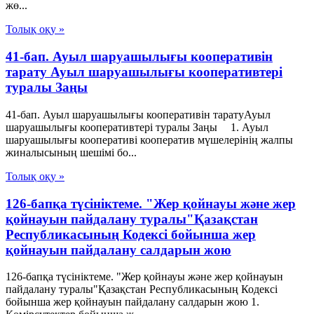
жө...
Толық оқу »
41-бап. Ауыл шаруашылығы кооперативін
тарату Ауыл шаруашылығы кооперативтері
туралы Заңы
41-бап. Ауыл шаруашылығы кооперативін таратуАуыл
шаруашылығы кооперативтері туралы Заңы 1. Ауыл
шаруашылығы кооперативі кооператив мүшелерінің жалпы
жиналысының шешiмi бо...
Толық оқу »
126-бапқа түсініктеме. "Жер қойнауы және жер
қойнауын пайдалану туралы"Қазақстан
Республикасының Кодексі бойынша жер
қойнауын пайдалану салдарын жою
126-бапқа түсініктеме. "Жер қойнауы және жер қойнауын
пайдалану туралы"Қазақстан Республикасының Кодексі
бойынша жер қойнауын пайдалану салдарын жою 1.