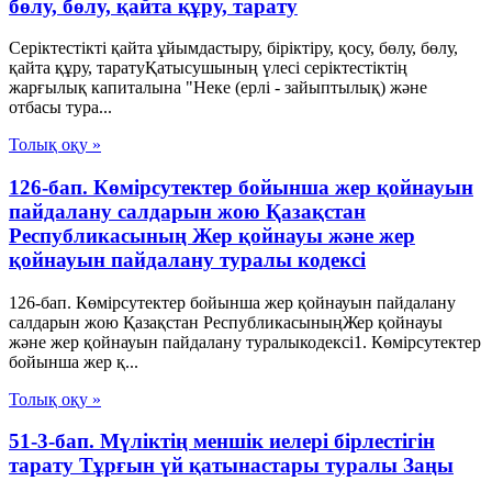
бөлу, бөлу, қайта құру, тарату
Серіктестікті қайта ұйымдастыру, біріктіру, қосу, бөлу, бөлу,
қайта құру, таратуҚатысушының үлесі серіктестіктің
жарғылық капиталына "Неке (ерлі - зайыптылық) және
отбасы тура...
Толық оқу »
126-бап. Көмірсутектер бойынша жер қойнауын
пайдалану салдарын жою Қазақстан
Республикасының Жер қойнауы және жер
қойнауын пайдалану туралы кодексі
126-бап. Көмірсутектер бойынша жер қойнауын пайдалану
салдарын жою Қазақстан РеспубликасыныңЖер қойнауы
және жер қойнауын пайдалану туралыкодексі1. Көмірсутектер
бойынша жер қ...
Толық оқу »
51-3-бап. Мүліктің меншік иелері бірлестігін
тарату Тұрғын үй қатынастары туралы Заңы