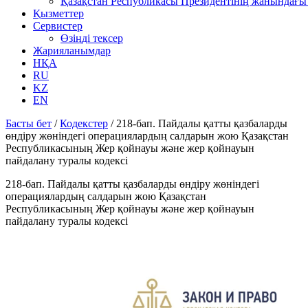
Қазақстан Республикасы Президентінің жанындағы 
Қызметтер
Сервистер
Өзіңді тексер
Жарияланымдар
НҚА
RU
KZ
EN
Басты бет
/
Кодекстер
/
218-бап. Пайдалы қатты қазбаларды
өндіру жөніндегі операциялардың салдарын жою Қазақстан
Республикасының Жер қойнауы және жер қойнауын
пайдалану туралы кодексі
218-бап. Пайдалы қатты қазбаларды өндіру жөніндегі
операциялардың салдарын жою Қазақстан
Республикасының Жер қойнауы және жер қойнауын
пайдалану туралы кодексі