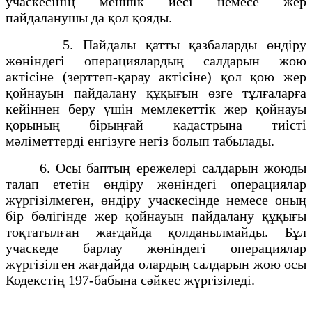
учаскесінің меншік иесі немесе жер
пайдаланушы да қол қояды.
5. Пайдалы қатты қазбаларды өндіру
жөніндегі операциялардың салдарын жою
актісіне (зерттеп-қарау актісіне) қол қою жер
қойнауын пайдалану құқығын өзге тұлғаларға
кейіннен беру үшін мемлекеттік жер қойнауы
қорының бірыңғай кадастрына тиісті
мәліметтерді енгізуге негіз болып табылады.
6. Осы баптың ережелері салдарын жоюды
талап ететін өндіру жөніндегі операциялар
жүргізілмеген, өндіру учаскесінде немесе оның
бір бөлігінде жер қойнауын пайдалану құқығы
тоқтатылған жағдайда қолданылмайды. Бұл
учаскеде барлау жөніндегі операциялар
жүргізілген жағдайда олардың салдарын жою осы
Кодекстің 197-бабына сәйкес жүргізіледі.