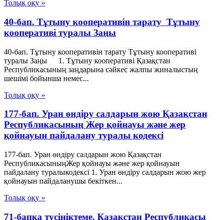
Толық оқу »
40-бап. Тұтыну кооперативiн тарату Тұтыну
кооперативі туралы Заңы
40-бап. Тұтыну кооперативiн тарату Тұтыну кооперативі
туралы Заңы 1. Тұтыну кооперативі Қазақстан
Республикасының заңдарына сәйкес жалпы жиналыстың
шешімі бойынша немес...
Толық оқу »
177-бап. Уран өндіру салдарын жою Қазақстан
Республикасының Жер қойнауы және жер
қойнауын пайдалану туралы кодексі
177-бап. Уран өндіру салдарын жою Қазақстан
РеспубликасыныңЖер қойнауы және жер қойнауын
пайдалану туралыкодексі 1. Уран өндіру салдарын жою жер
қойнауын пайдаланушы бекіткен...
Толық оқу »
71-бапқа түсініктеме. Қазақстан Республикасы