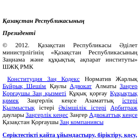
Қазақстан Республикасының
Президенті
© 2012. Қазақстан Республикасы Әділет
министрлігінің «Қазақстан Республикасының
Заңнама және құқықтық ақпарат институты»
ШЖҚ РМК
Конституция Заң Кодекс
Норматив Жарлық
Бұйрық Шешім
Қаулы
Адвокат
Алматы
Заңгер
Қорғаушы Заң қызметі
Құқық қорғау
Құқықтық
қөмек
Заңгерлік кеңсе Азаматтық
істері
Қылмыстық
істері
Әкімшілік істері
Арбитраж
даулары
Заңгерлік кеңес
Заңгер
Адвокаттық кеңсе
Қазақстан Қорғаушы
Заң компаниясы
Серіктестікті қайта ұйымдастыру, біріктіру, қосу,