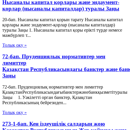
Нысаналы капитал қорлары және эндаумент-
қорлар (нысаналы капиталдар) туралы Заңы
20-бап. Нысаналы капитал қорын тарату Нысаналы капитал
қорлары және эндаумент-қорлар (нысаналы капиталдар)
туралы Заңы 1. Нысаналы капитал қоры ерікті түрде немесе
мәжбүрлеп т...
Толық оқу »
72-бап. Пруденциялық нормативтер мен
лимиттер
Қазақстан Республикасындағы банктер және бан
Заңы
72-бап. Пруденциялық нормативтер мен лимиттер
ҚазақстанРеспубликасындағыбанктержәнебанкқызметітуралы
Заңы 1. Уәкілетті орган банктер, Қазақстан
Республикасының бейрезиден...
Толық оқу »
273-1-бап. Кен іздеушілік салдарын жою