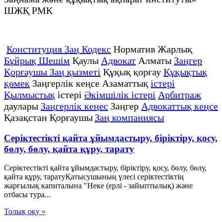
ШЖҚ РМК
Конституция Заң Кодекс
Норматив Жарлық
Бұйрық Шешім
Қаулы
Адвокат
Алматы
Заңгер
Қорғаушы Заң қызметі
Құқық қорғау
Құқықтық
қөмек
Заңгерлік кеңсе Азаматтық
істері
Қылмыстық
істері
Әкімшілік істері
Арбитраж
даулары
Заңгерлік кеңес
Заңгер
Адвокаттық кеңсе
Қазақстан Қорғаушы
Заң компаниясы
Серіктестікті қайта ұйымдастыру, біріктіру, қосу,
бөлу, бөлу, қайта құру, тарату
Серіктестікті қайта ұйымдастыру, біріктіру, қосу, бөлу, бөлу,
қайта құру, таратуҚатысушының үлесі серіктестіктің
жарғылық капиталына "Неке (ерлі - зайыптылық) және
отбасы тура...
Толық оқу »