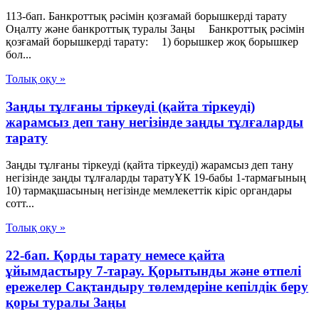
113-бап. Банкроттық рәсімін қозғамай борышкерді тарату
Оңалту және банкроттық туралы Заңы Банкроттық рәсімін
қозғамай борышкерді тарату: 1) борышкер жоқ борышкер
бол...
Толық оқу »
Заңды тұлғаны тіркеуді (қайта тіркеуді)
жарамсыз деп тану негізінде заңды тұлғаларды
тарату
Заңды тұлғаны тіркеуді (қайта тіркеуді) жарамсыз деп тану
негізінде заңды тұлғаларды таратуҰК 19-бабы 1-тармағының
10) тармақшасының негізінде мемлекеттік кіріс органдары
сотт...
Толық оқу »
22-бап. Қорды тарату немесе қайта
ұйымдастыру 7-тарау. Қорытынды және өтпелі
ережелер Сақтандыру төлемдеріне кепілдік беру
қоры туралы Заңы