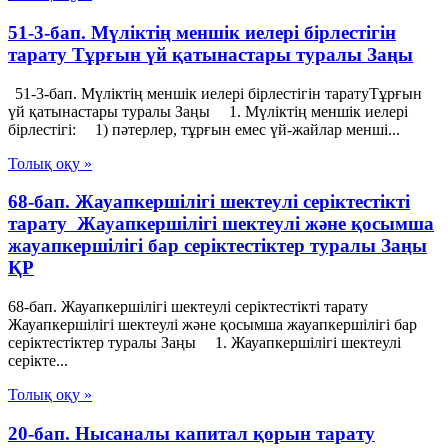
51-3-бап. Мүліктің меншік иелері бірлестігін
тарату Тұрғын үй қатынастары туралы Заңы
51-3-бап. Мүліктің меншік иелері бірлестігін таратуТұрғын
үй қатынастары туралы Заңы 1. Мүліктің меншік иелері
бірлестігі: 1) пәтерлер, тұрғын емес үй-жайлар менші...
Толық оқу »
68-бап. Жауапкершілігі шектеулі серіктестікті
тарату Жауапкершілігі шектеулі және қосымша
жауапкершілігі бар серіктестіктер туралы Заңы
ҚР
68-бап. Жауапкершілігі шектеулі серіктестікті тарату
Жауапкершілігі шектеулі және қосымша жауапкершілігі бар
серіктестіктер туралы Заңы 1. Жауапкершілігі шектеулі
серікте...
Толық оқу »
20-бап. Нысаналы капитал қорын тарату