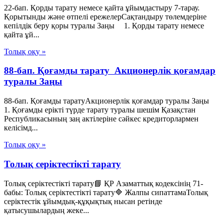
22-бап. Қорды тарату немесе қайта ұйымдастыру 7-тарау.
Қорытынды және өтпелі ережелерСақтандыру төлемдеріне
кепілдік беру қоры туралы Заңы 1. Қорды тарату немесе
қайта ұй...
Толық оқу »
88-бап. Қоғамды тарату Акционерлік қоғамдар
туралы Заңы
88-бап. Қоғамды таратуАкционерлік қоғамдар туралы Заңы
1. Қоғамды ерікті түрде тарату туралы шешім Қазақстан
Республикасының заң актілеріне сәйкес кредиторлармен
келісімд...
Толық оқу »
Толық серіктестікті тарату
Толық серіктестікті тарату📘 ҚР Азаматтық кодексінің 71-
бабы: Толық серіктестікті тарату🔷 Жалпы сипаттамаТолық
серіктестік ұйымдық-құқықтық нысан ретінде
қатысушылардың жеке...