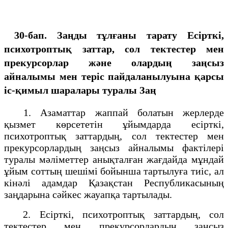
30-бап. Заңды тұлғаны тарату Есiрткi,
психотроптық заттар, сол тектестер мен
прекурсорлар және олардың заңсыз
айналымы мен терiс пайдаланылуына қарсы
iс-қимыл шаралары туралы Заң
1. Азаматтар жаппай болатын жерлерде
қызмет көрсететiн ұйымдарда есiрткi,
психотроптық заттардың, сол тектестер мен
прекурсорлардың заңсыз айналымы фактiлерi
туралы мәлiметтер анықталған жағдайда мұндай
ұйым соттың шешiмi бойынша тартылуға тиiс, ал
кiнәлi адамдар Қазақстан Республикасының
заңдарына сәйкес жауапқа тартылады.
2. Есірткі, психотроптық заттардың, сол
тектестер мен прекурсорлардың заңсыз