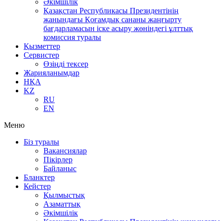
Әкімшілік
Қазақстан Республикасы Президентінің
жанындағы Қоғамдық сананы жаңғырту
бағдарламасын іске асыру жөніндегі ұлттық
комиссия туралы
Қызметтер
Сервистер
Өзіңді тексер
Жарияланымдар
НҚА
KZ
RU
EN
Меню
Біз туралы
Вакансиялар
Пікірлер
Байланыс
Бланктер
Кейстер
Қылмыстық
Азаматтық
Әкімшілік