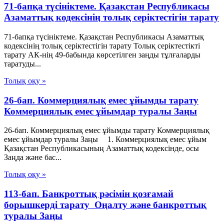
71-бапқа түсініктеме. Қазақстан Республикасы
Азаматтық кодексінің толық серіктестігін тарату
71-бапқа түсініктеме. Қазақстан Республикасы Азаматтық
кодексінің толық серіктестігін тарату Толық серіктестікті
тарату АК-нің 49-бабында көрсетілген заңды тұлғаларды
таратуды...
Толық оқу »
26-бап. Коммерциялық емес ұйымды тарату
Коммерциялық емес ұйымдар туралы Заңы
26-бап. Коммерциялық емес ұйымды тарату Коммерциялық
емес ұйымдар туралы Заңы 1. Коммерциялық емес ұйым
Қазақстан Республикасының Азаматтық кодексiнде, осы
Заңда және бас...
Толық оқу »
113-бап. Банкроттық рәсімін қозғамай
борышкерді тарату Оңалту және банкроттық
туралы Заңы