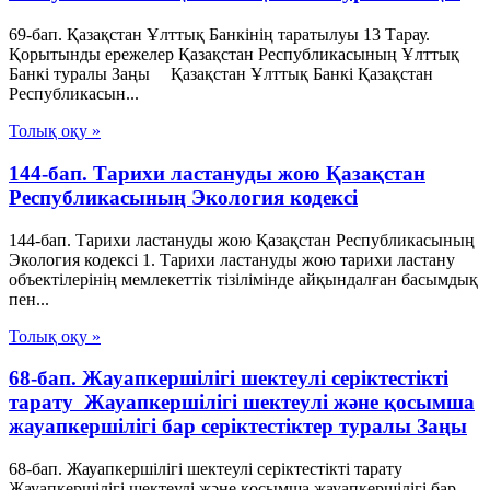
69-бап. Қазақстан Ұлттық Банкiнiң таратылуы 13 Тарау.
Қорытынды ережелер Қазақстан Республикасының Ұлттық
Банкі туралы Заңы Қазақстан Ұлттық Банкi Қазақстан
Республикасын...
Толық оқу »
144-бап. Тарихи ластануды жою Қазақстан
Республикасының Экология кодексі
144-бап. Тарихи ластануды жою Қазақстан Республикасының
Экология кодексі 1. Тарихи ластануды жою тарихи ластану
объектілерінің мемлекеттік тізілімінде айқындалған басымдық
пен...
Толық оқу »
68-бап. Жауапкершілігі шектеулі серіктестікті
тарату Жауапкершілігі шектеулі және қосымша
жауапкершілігі бар серіктестіктер туралы Заңы
68-бап. Жауапкершілігі шектеулі серіктестікті тарату
Жауапкершілігі шектеулі және қосымша жауапкершілігі бар