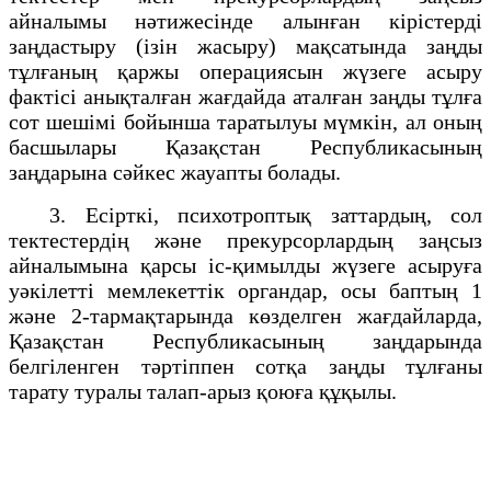
айналымы нәтижесiнде алынған кiрiстердi
заңдастыру (iзiн жасыру) мақсатында заңды
тұлғаның қаржы операциясын жүзеге асыру
фактiсi анықталған жағдайда аталған заңды тұлға
сот шешiмi бойынша таратылуы мүмкiн, ал оның
басшылары Қазақстан Республикасының
заңдарына сәйкес жауапты болады.
3. Есiрткi, психотроптық заттардың, сол
тектестердiң және прекурсорлардың заңсыз
айналымына қарсы iс-қимылды жүзеге асыруға
уәкiлеттi мемлекеттiк органдар, осы баптың 1
және 2-тармақтарында көзделген жағдайларда,
Қазақстан Республикасының заңдарында
белгiленген тәртiппен сотқа заңды тұлғаны
тарату туралы талап-арыз қоюға құқылы.