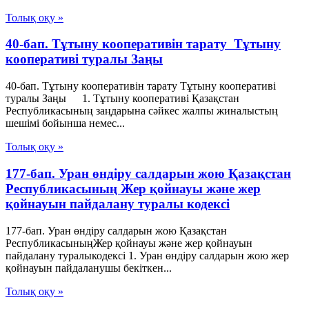
Толық оқу »
40-бап. Тұтыну кооперативiн тарату Тұтыну
кооперативі туралы Заңы
40-бап. Тұтыну кооперативiн тарату Тұтыну кооперативі
туралы Заңы 1. Тұтыну кооперативі Қазақстан
Республикасының заңдарына сәйкес жалпы жиналыстың
шешімі бойынша немес...
Толық оқу »
177-бап. Уран өндіру салдарын жою Қазақстан
Республикасының Жер қойнауы және жер
қойнауын пайдалану туралы кодексі
177-бап. Уран өндіру салдарын жою Қазақстан
РеспубликасыныңЖер қойнауы және жер қойнауын
пайдалану туралыкодексі 1. Уран өндіру салдарын жою жер
қойнауын пайдаланушы бекіткен...
Толық оқу »