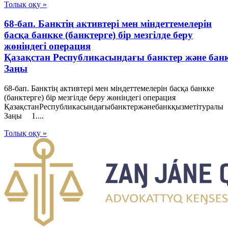
Толық оқу »
68-бап. Банктің активтері мен міндеттемелерін
басқа банкке (банктерге) бір мезгілде беру
жөніндегі операция
Қазақстан Республикасындағы банктер және бан
Заңы
68-бап. Банктің активтері мен міндеттемелерін басқа банкке
(банктерге) бір мезгілде беру жөніндегі операция
ҚазақстанРеспубликасындағыбанктержәнебанкқызметітуралы
Заңы 1....
Толық оқу »