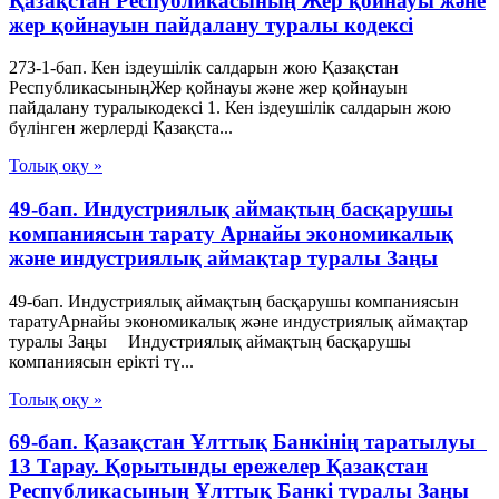
Қазақстан Республикасының Жер қойнауы және
жер қойнауын пайдалану туралы кодексі
273-1-бап. Кен іздеушілік салдарын жою Қазақстан
РеспубликасыныңЖер қойнауы және жер қойнауын
пайдалану туралыкодексі 1. Кен іздеушілік салдарын жою
бүлінген жерлерді Қазақста...
Толық оқу »
49-бап. Индустриялық аймақтың басқарушы
компаниясын тарату Арнайы экономикалық
және индустриялық аймақтар туралы Заңы
49-бап. Индустриялық аймақтың басқарушы компаниясын
таратуАрнайы экономикалық және индустриялық аймақтар
туралы Заңы Индустриялық аймақтың басқарушы
компаниясын ерікті тү...
Толық оқу »
69-бап. Қазақстан Ұлттық Банкiнiң таратылуы
13 Тарау. Қорытынды ережелер Қазақстан
Республикасының Ұлттық Банкі туралы Заңы