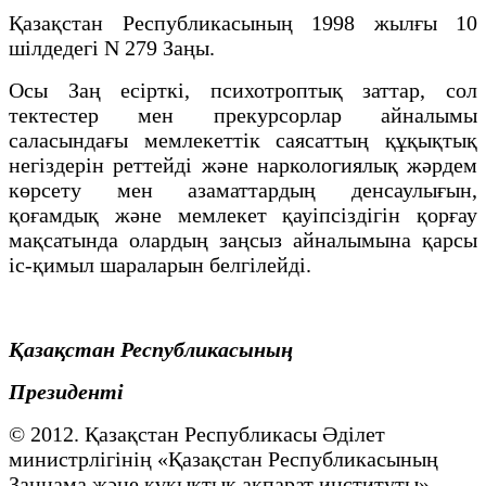
Қазақстан Республикасының 1998 жылғы 10
шiлдедегi N 279 Заңы.
Осы Заң есiрткi, психотроптық заттар, сол
тектестер мен прекурсорлар айналымы
саласындағы мемлекеттiк саясаттың құқықтық
негiздерiн реттейдi және наркологиялық жәрдем
көрсету мен азаматтардың денсаулығын,
қоғамдық және мемлекет қауiпсiздiгiн қорғау
мақсатында олардың заңсыз айналымына қарсы
iс-қимыл шараларын белгiлейдi.
Қазақстан Республикасының
Президенті
© 2012. Қазақстан Республикасы Әділет
министрлігінің «Қазақстан Республикасының
Заңнама және құқықтық ақпарат институты»