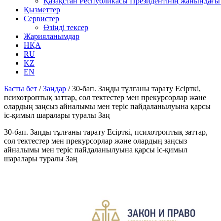
Қазақстан Республикасы Президентінің жанындағы 
Қызметтер
Сервистер
Өзіңді тексер
Жарияланымдар
НҚА
RU
KZ
EN
Басты бет
/
Заңдар
/
30-бап. Заңды тұлғаны тарату Есiрткi,
психотроптық заттар, сол тектестер мен прекурсорлар және
олардың заңсыз айналымы мен терiс пайдаланылуына қарсы
iс-қимыл шаралары туралы Заң
30-бап. Заңды тұлғаны тарату Есiрткi, психотроптық заттар,
сол тектестер мен прекурсорлар және олардың заңсыз
айналымы мен терiс пайдаланылуына қарсы iс-қимыл
шаралары туралы Заң