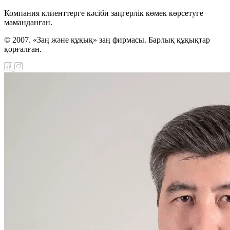
Компания клиенттерге кәсіби заңгерлік көмек көрсетуге
маманданған.
© 2007. «Заң және құқық» заң фирмасы. Барлық құқықтар
қорғалған.