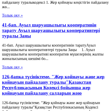
пайдалану туралыкодексі 1. Жер қойнауы кеңістігін пайдалану
жө...
Толық оқу »
41-бап. Ауыл шаруашылығы кооперативін
тарату Ауыл шаруашылығы кооперативтері
туралы Заңы
41-бап. Ауыл шаруашылығы кооперативін таратуАуыл
шаруашылығы кооперативтері туралы Заңы 1. Ауыл
шаруашылығы кооперативі кооператив мүшелерінің жалпы
жиналысының шешiмi бо...
Толық оқу »
126-бапқа түсініктеме. "Жер қойнауы және жер
қойнауын пайдалану туралы"Қазақстан
Республикасының Кодексі бойынша жер
қойнауын пайдалану салдарын жою
126-бапқа түсініктеме. "Жер қойнауы және жер қойнауын
пайдалану туралы"Қазақстан Республикасының Кодексі