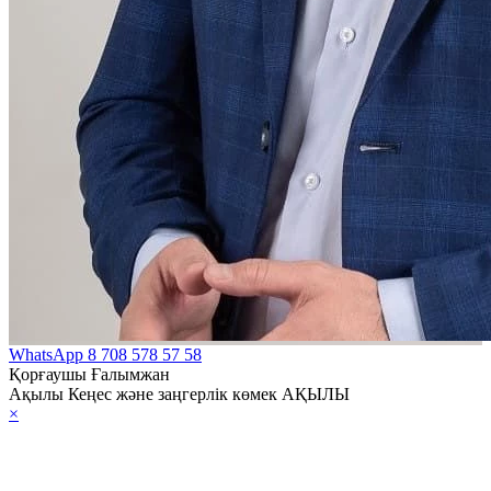
WhatsApp
8 708 578 57 58
Қорғаушы Ғалымжан
Ақылы Кеңес және заңгерлік көмек АҚЫЛЫ
×