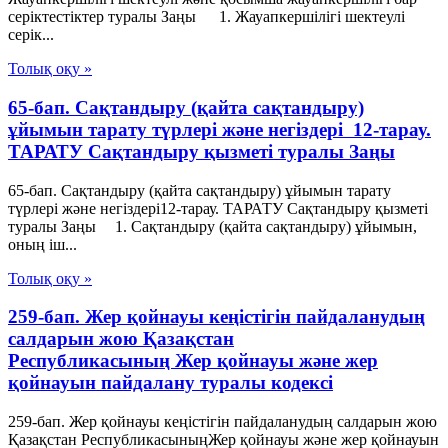
серіктестіктер туралы Заңы 1. Жауапкершілігі шектеулі
серік...
Толық оқу »
65-бап. Сақтандыру (қайта сақтандыру)
ұйымын тарату түрлері және негiздерi 12-тарау.
ТАРАТУ Сақтандыру қызметі туралы Заңы
65-бап. Сақтандыру (қайта сақтандыру) ұйымын тарату
түрлері және негiздерi12-тарау. ТАРАТУ Сақтандыру қызметі
туралы Заңы 1. Сақтандыру (қайта сақтандыру) ұйымын,
оның iш...
Толық оқу »
259-бап. Жер қойнауы кеңістігін пайдаланудың
салдарын жою Қазақстан
Республикасының Жер қойнауы және жер
қойнауын пайдалану туралы кодексі
259-бап. Жер қойнауы кеңістігін пайдаланудың салдарын жою
Қазақстан РеспубликасыныңЖер қойнауы және жер қойнауын