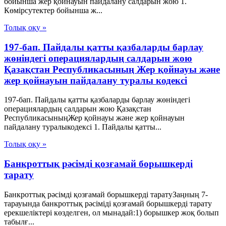
бойынша жер қойнауын пайдалану салдарын жою 1.
Көмірсутектер бойынша ж...
Толық оқу »
197-бап. Пайдалы қатты қазбаларды барлау
жөніндегі операциялардың салдарын жою
Қазақстан Республикасының Жер қойнауы және
жер қойнауын пайдалану туралы кодексі
197-бап. Пайдалы қатты қазбаларды барлау жөніндегі
операциялардың салдарын жою Қазақстан
РеспубликасыныңЖер қойнауы және жер қойнауын
пайдалану туралыкодексі 1. Пайдалы қатты...
Толық оқу »
Банкроттық рәсімді қозғамай борышкерді
тарату
Банкроттық рәсімді қозғамай борышкерді таратуЗаңның 7-
тарауында банкроттық рәсіміді қозғамай борышкерді тарату
ерекшеліктері көзделген, ол мынадай:1) борышкер жоқ болып
табылғ...