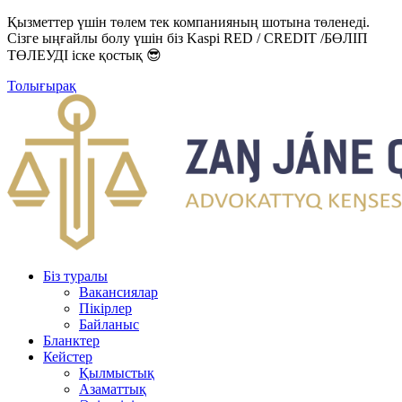
Қызметтер үшін төлем тек компанияның шотына төленеді.
Сізге ыңғайлы болу үшін біз Kaspi RED / CREDIT /БӨЛІП
ТӨЛЕУДІ іске қостық 😎
Толығырақ
Біз туралы
Вакансиялар
Пікірлер
Байланыс
Бланктер
Кейстер
Қылмыстық
Азаматтық