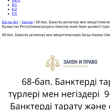
НҚА
RU
KZ
EN
Басты бет
/
Заңдар
/
68-бап. Банктің активтері мен міндеттемеле
Қазақстан Республикасындағы банктер және банк қызметі тур
68-бап. Банктің активтері мен міндеттемелерін басқа банкке (