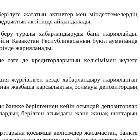
берілуге жататын активтер мен міндеттемелердің
к құқықтық актісінде айқындалады.
 беру туралы хабарландыруды банк жариялайды.
ейін Қазақстан Республикасының бүкіл аумағында
ерінде жарияланады.
е өзге де кредиторларының келісімімен жүзеге
ция жүргізілген кезде хабарландыру жарияланған
арынан жазбаша қарсылықтың болмауы депозитордың
ы банкке берілгеннен кейін осындай депозиторлар
орлардың берілген ағымдағы және жинақ шоттарын
рттарына қосымша келісімдер жасамастан, банкте
а қозғалысының тарихымен, банктік шоттарды ашу