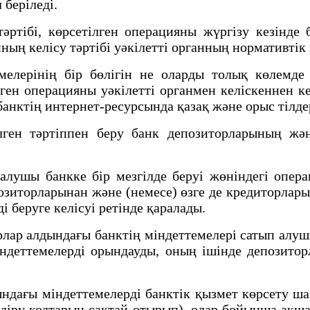
 беріледі.
тібі, көрсетілген операцияны жүргізу кезінде 
нның келісу тәртібі уәкілетті органның нормативті
мелерінің бір бөлігін не оларды толық көлемде
ген операцияны уәкілетті органмен келіскеннен к
банктің интернет-ресурсында қазақ және орыс тілд
ген тәртіппен беру банк депозиторларының жән
ушы банкке бір мезгілде беруі жөніндегі опера
епозиторларынан және (немесе) өзге де кредиторл
і беруге келісуі ретінде қаралады.
лар алдындағы банктің міндеттемелері сатып алуш
індеттемелерді орындауды, оның ішінде депозит
дағы міндеттемелерді банктік қызмет көрсету ша
ндіру кодтарын сақтай отырып), олар бойынша ақш