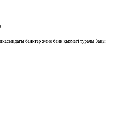
я
убликасындағы банктер және банк қызметі туралы Заңы