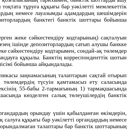
тоқтата тұруға құқығы бар уәкілетті мемлекеттік
ндардың немесе лауазымды адамдардың шешімдерін
озиторлардың банктегі банктік шоттары бойынша
рген жеке сәйкестендіру кодтарының) сақталуын
 кезең ішінде депозиторлардың сатып алушы банкке
еке сәйкестендіру кодтарымен, сондай-ақ төлемдер
ындауға құқылы. Банктің корреспонденттік шотын
елісімі бойынша айқындалады.
бликасы заңнамасының талаптарын сақтай отырып
і төлемдердің түсуін қамтамасыз ету саласында
ексінің 55-бабы 2-тармағының 1) тармақшасында
шасында көзделген салық төлеушілердің банктік
гандардың орындау үшін қабылданған өкімдерін,
 салуға құқығы бар уәкілетті органдардың немесе
 орындалмаған талаптары бар банктік шоттарының