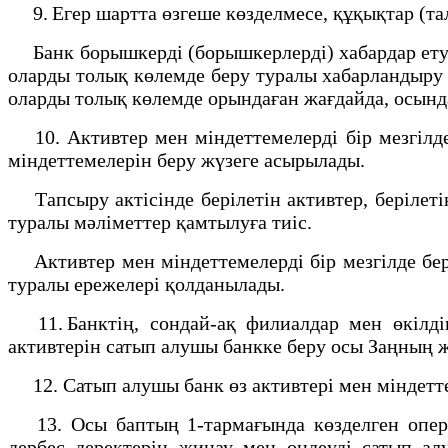
9. Егер шартта өзгеше көзделмесе, құқықтар (тал
Банк борышкерді (борышкерлерді) хабардар ету м
оларды толық көлемде беру туралы хабарландыру ж
оларды толық көлемде орындаған жағдайда, осынд
10. Активтер мен міндеттемелерді бір мезгілде
міндеттемелерін беру жүзеге асырылады.
Тапсыру актісінде берілетін активтер, берілет
туралы мәліметтер қамтылуға тиіс.
Активтер мен міндеттемелерді бір мезгілде бер
туралы ережелері қолданылады.
11. Банктің, сондай-ақ филиалдар мен өкілдік
активтерін сатып алушы банкке беру осы Заңның 
12. Сатып алушы банк өз активтері мен міндетте
13. Осы баптың 1-тармағында көзделген операц
дербес деректерін жинау мен өңдеуді сатып алу