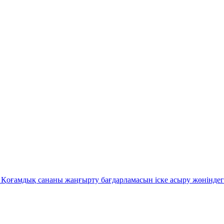
Қоғамдық сананы жаңғырту бағдарламасын іске асыру жөніндег