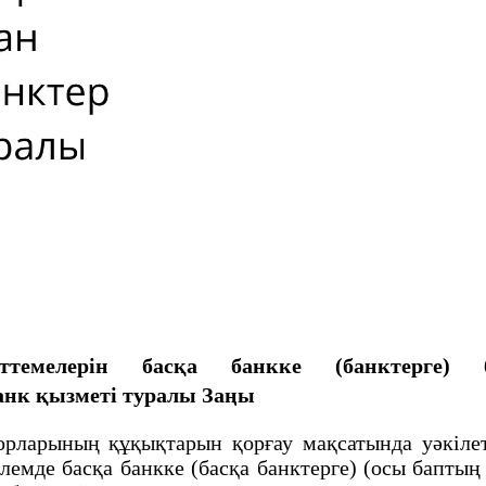
ттемелерін басқа банкке (банктерге) 
анк қызметі туралы Заңы
рларының құқықтарын қорғау мақсатында уәкілет
өлемде басқа банкке (басқа банктерге) (осы баптың