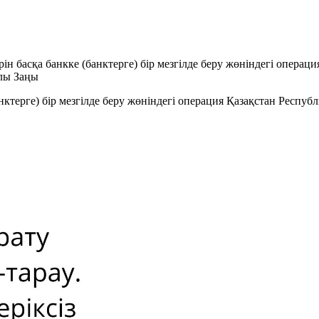
рін басқа банкке (банктерге) бір мезгілде беру жөніндегі операци
алы Заңы
банктерге) бір мезгілде беру жөніндегі операция Қазақстан Респ