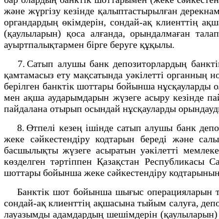
және жүргізу кезінде қалыптастырылған дерекнам
органдардың өкімдерін, сондай-ақ клиенттің ақ
(қаулыларын) қоса алғанда, орындалмаған тала
ауыртпалықтармен бірге беруге құқылы.
7. Сатып алушы банк депозиторлардың банктік 
қамтамасыз ету мақсатында уәкілетті органның но
берілген банктік шоттары бойынша нұсқауларды ол
мен ақша аударымдарын жүзеге асыру кезінде па
пайдалана отырып осындай нұсқауларды орындауды
8. Өтпелі кезең ішінде сатып алушы банк депо
жеке сәйкестендіру кодтарын береді және салы
басшылықты жүзеге асыратын уәкілетті мемлеке
көзделген тәртіппен Қазақстан Республикасы С
шоттары бойынша жеке сәйкестендіру кодтарының ө
Банктік шот бойынша шығыс операцияларын тоқт
сондай-ақ клиенттің ақшасына тыйым салуға, деп
лауазымды адамдардың шешімдерін (қаулыларын) 