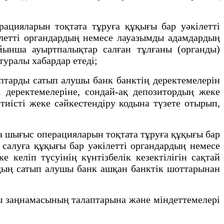
цияларын тоқтата тұруға құқығы бар уәкілетті
ілетті органдардың немесе лауазымды адамдардың
йынша ауыртпалықтар салған тұлғаны (органды)
туралы хабардар етеді;
тарды сатып алушы банк банктің деректемелерін
ті деректемелеріне, сондай-ақ депозитордың жеке
тиісті жеке сәйкестендіру кодына түзете отырып,
 шығыс операцияларын тоқтата тұруға құқығы бар
 салуға құқығы бар уәкілетті органдардың немесе
келіп түсуінің күнтізбелік кезектілігін сақтай
рдың сатып алушы банк ашқан банктік шоттарынан
 заңнамасының талаптарына және міндеттемелері