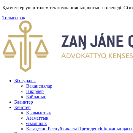
Қызметтер үшін төлем тек компанияның шотына төленеді. Сізг
Толығырақ
Біз туралы
Вакансиялар
Пікірлер
Байланыс
Бланктер
Кейстер
Қылмыстық
Азаматтық
Әкімшілік
Қазақстан Республикасы Президентінің жанындағы 