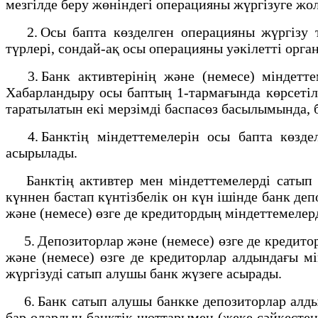
мезгілде беру жөніндегі операцияны жүргізуге жол
2. Осы бапта көзделген операцияны жүргізу тәр
түрлері, сондай-ақ осы операцияны уәкілетті орга
3. Банк активтерінің және (немесе) міндетте
Хабарландыру осы баптың 1-тармағында көрсетіл
таратылатын екі мерзімді баспасөз басылымында, 
4. Банктің міндеттемелерін осы бапта көздел
асырылады.
Банктің активтер мен міндеттемелерді сатып ал
күннен бастап күнтізбелік он күн ішінде банк д
және (немесе) өзге де кредитордың міндеттемелерд
5. Депозиторлар және (немесе) өзге де кредитор
және (немесе) өзге де кредиторлар алдындағы м
жүргізуді сатып алушы банк жүзеге асырады.
6. Банк сатып алушы банкке депозиторлар алдын
бар олардың банктік шоттарымен (жеке сәйкесте