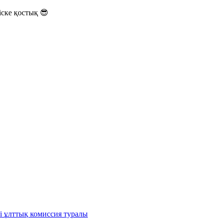
ске қостық 😎
і ұлттық комиссия туралы