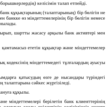
борышкерлердің) келісімін талап етпейді.
банк құқықтарының (талаптарының) бір бөлігін не
н банкке өз міндеттемелерінің бір бөлігін немесе
анылады.
тырып, шартты жасасу арқылы банк активтері мен
 қамтамасыз ететін құқықтар және міндеттемелер
қ кодексінің мiндеттемедегi тұлғалардың ауысуы
ымдарға қатысудың өзге де нысандары түріндегі
ң талаптарына сәйкес жүргізіледі.
лануға құқылы.
е міндеттемелері берілетін банк клиенттерінің
 олардың заңды өкілдерінің келісімінсіз жүзеге