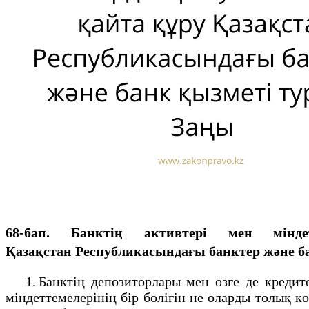
68-бап. Банктің активтері мен мінде
Қазақстан Республикасындағы банктер және б
1. Банктің депозиторлары мен өзге де кредито
міндеттемелерінің бір бөлігін не оларды толық к