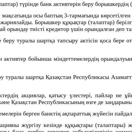
аптар) түрінде банк активтерін беру борышкердің (
ақсатында осы баптың 3-тармағында көрсетілген 
ариялайды. Борышкер құқықтар (талаптар) берілге
ай орындау тиісті кредитор үшін орындалған деп т
 беру туралы шартқа тапсыру актісін қоса бере о
ін активтер бойынша міндеттемелердің орындалуын
у туралы шартқа Қазақстан Республикасы Азаматты
тердің акциялар, қатысу үлестері, пайлар не ұй
және Қазақстан Республикасының өзге де заңдарыны
мелерін берген банктің ақпараттық жүйесін пайда
ияны жүргізу кезінде құқықтары (талаптары) жән
шы банк дербес деректер субъектілерінің немесе