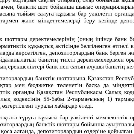
амен, банктік шот бойынша шығыс операцияларын 
шасына тыйым салуға құқығы бар уәкілетті орга
птармен және міндеттемелерді беру кезінде деп
шоттары деректемелерінің (оның ішінде банк бе
рмативтік құқықтық актісінде белгіленген өтпелі
арда көрсетілген, депозиторлардың банк берген ж
йдаланылатын банктің тиісті деректемелерімен ор
ң ерекшеліктері банк пен сатып алушы банктің к
зиторлардың банктік шоттарына Қазақстан Респу
қтар мен бюджетке төленетін басқа да міндетт
ттік органды Қазақстан Республикасы Салық код
алық кодексінің 55-бабы 2-тармағының 1) тармақ
згертілгені туралы хабардар етеді.
ата тұруға құқығы бар уәкілетті мемлекеттік ор
озиторлардың банктік шоттары бойынша ауыртпалық
қоса алғанда, депозиторлардың өздеріне қойылған