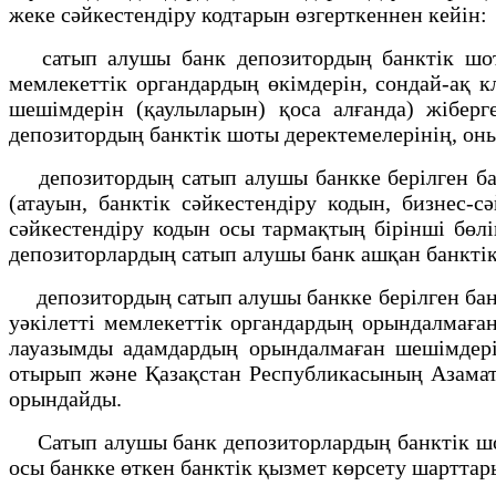
жеке сәйкестендіру кодтарын өзгерткеннен кейін:
сатып алушы банк депозитордың банктік шотын
мемлекеттік органдардың өкімдерін, сондай-ақ 
шешімдерін (қаулыларын) қоса алғанда) жібер
депозитордың банктік шоты деректемелерінің, оны
депозитордың сатып алушы банкке берілген бан
(атауын, банктік сәйкестендіру кодын, бизнес-с
сәйкестендіру кодын осы тармақтың бірінші бөлі
депозиторлардың сатып алушы банк ашқан банкт
депозитордың сатып алушы банкке берілген банк
уәкілетті мемлекеттік органдардың орындалмаған
лауазымды адамдардың орындалмаған шешімдерін 
отырып және Қазақстан Республикасының Азаматт
орындайды.
Сатып алушы банк депозиторлардың банктік шот
осы банкке өткен банктік қызмет көрсету шарттар