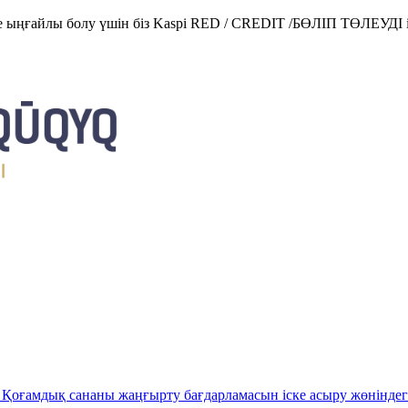
е ыңғайлы болу үшін біз Kaspi RED / CREDIT /БӨЛІП ТӨЛЕУДІ і
Қоғамдық сананы жаңғырту бағдарламасын іске асыру жөніндег