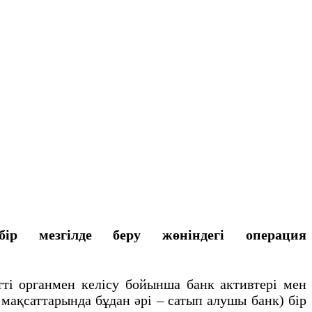
бір
мезгілде беру жөніндегі операция
ті органмен келісу бойынша банк активтері мен
 мақсаттарында бұдан әрі – сатып алушы банк) бір