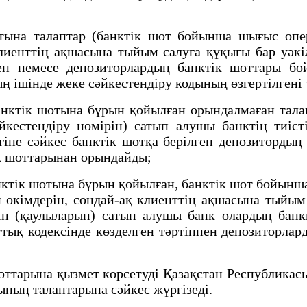
а талаптар (банктік шот бойынша шығыс опера
клиенттің ақшасына тыйым салуға құқығы бар уәк
ген немесе депозиторлардың банктік шоттары бо
ң ішінде жеке сәйкестендіру кодының өзгертілгені 
ктік шотына бұрын қойылған орындалмаған талап
әйкестендіру нөмірін) сатып алушы банктің тиіс
гіне сәйкес банктік шотқа берілген депозитордың 
ік шоттарынан орындайды;
тік шотына бұрын қойылған, банктік шот бойынша
 өкімдерін, сондай-ақ клиенттің ақшасына тыйым
(қаулыларын) сатып алушы банк олардың банкке 
ық кодексінде көзделген тәртіппен депозиторла
тарына қызмет көрсетуді Қазақстан Республикасы
ының талаптарына сәйкес жүргізеді.