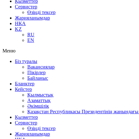
Қызметтер
Сервистер
Өзіңді тексер
Жарияланымдар
НҚА
KZ
RU
EN
Меню
Біз туралы
Вакансиялар
Пікірлер
Байланыс
Бланктер
Кейстер
Қылмыстық
Азаматтық
Әкімшілік
Қазақстан Республикасы Президентінің жанындағы 
Қызметтер
Сервистер
Өзіңді тексер
Жарияланымдар