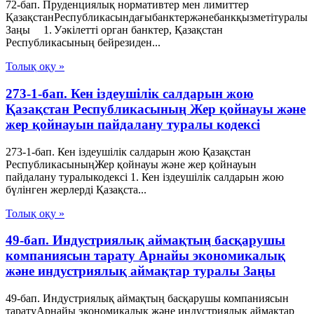
72-бап. Пруденциялық нормативтер мен лимиттер
ҚазақстанРеспубликасындағыбанктержәнебанкқызметітуралы
Заңы 1. Уәкілетті орган банктер, Қазақстан
Республикасының бейрезиден...
Толық оқу »
273-1-бап. Кен іздеушілік салдарын жою
Қазақстан Республикасының Жер қойнауы және
жер қойнауын пайдалану туралы кодексі
273-1-бап. Кен іздеушілік салдарын жою Қазақстан
РеспубликасыныңЖер қойнауы және жер қойнауын
пайдалану туралыкодексі 1. Кен іздеушілік салдарын жою
бүлінген жерлерді Қазақста...
Толық оқу »
49-бап. Индустриялық аймақтың басқарушы
компаниясын тарату Арнайы экономикалық
және индустриялық аймақтар туралы Заңы
49-бап. Индустриялық аймақтың басқарушы компаниясын
таратуАрнайы экономикалық және индустриялық аймақтар