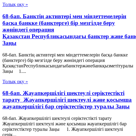
Толық оқу »
68-бап. Банктің активтері мен міндеттемелерін
басқа банкке (банктерге) бір мезгілде беру
жөніндегі операция
Қазақстан Республикасындағы банктер және бан
Заңы
68-бап. Банктің активтері мен міндеттемелерін басқа банкке
(банктерге) бір мезгілде беру жөніндегі операция
ҚазақстанРеспубликасындағыбанктержәнебанкқызметітуралы
Заңы 1....
Толық оқу »
68-бап. Жауапкершілігі шектеулі серіктестікті
тарату Жауапкершілігі шектеулі және қосымша
жауапкершілігі бар серіктестіктер туралы Заңы
68-бап. Жауапкершілігі шектеулі серіктестікті тарату
Жауапкершілігі шектеулі және қосымша жауапкершілігі бар
серіктестіктер туралы Заңы 1. Жауапкершілігі шектеулі
серік...