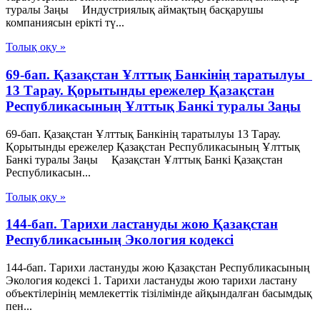
туралы Заңы Индустриялық аймақтың басқарушы
компаниясын ерікті тү...
Толық оқу »
69-бап. Қазақстан Ұлттық Банкiнiң таратылуы
13 Тарау. Қорытынды ережелер Қазақстан
Республикасының Ұлттық Банкі туралы Заңы
69-бап. Қазақстан Ұлттық Банкiнiң таратылуы 13 Тарау.
Қорытынды ережелер Қазақстан Республикасының Ұлттық
Банкі туралы Заңы Қазақстан Ұлттық Банкi Қазақстан
Республикасын...
Толық оқу »
144-бап. Тарихи ластануды жою Қазақстан
Республикасының Экология кодексі
144-бап. Тарихи ластануды жою Қазақстан Республикасының
Экология кодексі 1. Тарихи ластануды жою тарихи ластану
объектілерінің мемлекеттік тізілімінде айқындалған басымдық
пен...