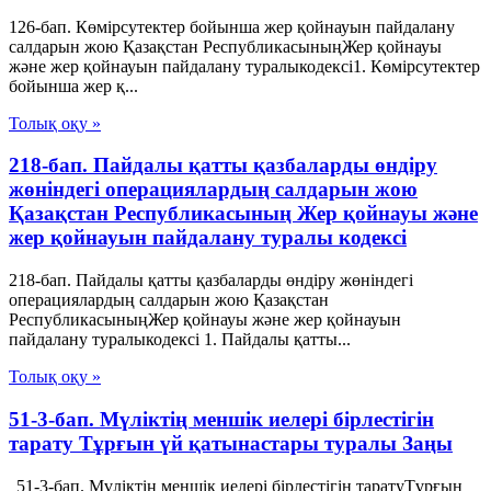
126-бап. Көмірсутектер бойынша жер қойнауын пайдалану
салдарын жою Қазақстан РеспубликасыныңЖер қойнауы
және жер қойнауын пайдалану туралыкодексі1. Көмірсутектер
бойынша жер қ...
Толық оқу »
218-бап. Пайдалы қатты қазбаларды өндіру
жөніндегі операциялардың салдарын жою
Қазақстан Республикасының Жер қойнауы және
жер қойнауын пайдалану туралы кодексі
218-бап. Пайдалы қатты қазбаларды өндіру жөніндегі
операциялардың салдарын жою Қазақстан
РеспубликасыныңЖер қойнауы және жер қойнауын
пайдалану туралыкодексі 1. Пайдалы қатты...
Толық оқу »
51-3-бап. Мүліктің меншік иелері бірлестігін
тарату Тұрғын үй қатынастары туралы Заңы
51-3-бап. Мүліктің меншік иелері бірлестігін таратуТұрғын