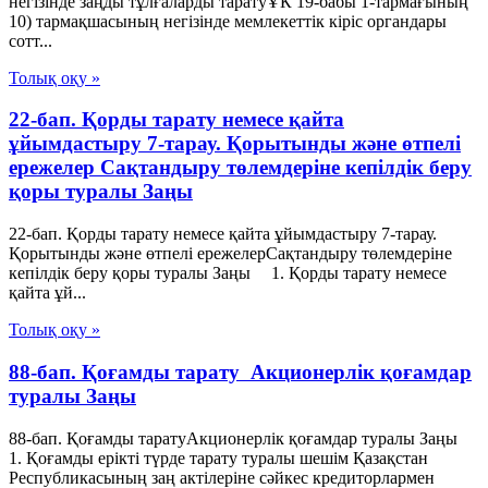
негізінде заңды тұлғаларды таратуҰК 19-бабы 1-тармағының
10) тармақшасының негізінде мемлекеттік кіріс органдары
сотт...
Толық оқу »
22-бап. Қорды тарату немесе қайта
ұйымдастыру 7-тарау. Қорытынды және өтпелі
ережелер Сақтандыру төлемдеріне кепілдік беру
қоры туралы Заңы
22-бап. Қорды тарату немесе қайта ұйымдастыру 7-тарау.
Қорытынды және өтпелі ережелерСақтандыру төлемдеріне
кепілдік беру қоры туралы Заңы 1. Қорды тарату немесе
қайта ұй...
Толық оқу »
88-бап. Қоғамды тарату Акционерлік қоғамдар
туралы Заңы
88-бап. Қоғамды таратуАкционерлік қоғамдар туралы Заңы
1. Қоғамды ерікті түрде тарату туралы шешім Қазақстан
Республикасының заң актілеріне сәйкес кредиторлармен