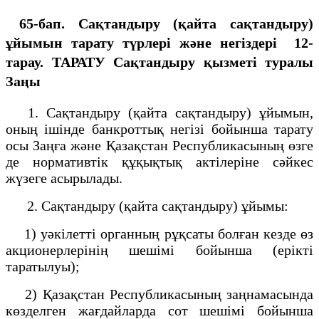
65-бап. Сақтандыру (қайта сақтандыру)
ұйымын тарату түрлері және негiздерi 12-
тарау. ТАРАТУ
Сақтандыру қызметі туралы
Заңы
1. Сақтандыру (қайта сақтандыру) ұйымын,
оның iшiнде банкроттық негiзі бойынша тарату
осы Заңға және Қазақстан Республикасының өзге
де нормативтік құқықтық актiлерiне сәйкес
жүзеге асырылады.
2. Сақтандыру (қайта сақтандыру) ұйымы:
1) уәкiлеттi органның рұқсаты болған кезде өз
акционерлерiнiң шешiмi бойынша (ерікті
таратылуы);
2) Қазақстан Республикасының заңнамасында
көзделген жағдайларда сот шешiмi бойынша