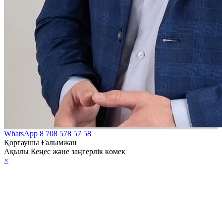
WhatsApp
8 708 578 57 58
Қорғаушы Ғалымжан
Ақылы Кеңес және заңгерлік көмек
×