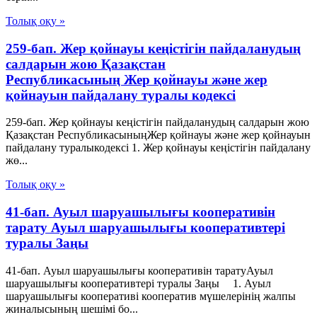
Толық оқу »
259-бап. Жер қойнауы кеңістігін пайдаланудың
салдарын жою Қазақстан
Республикасының Жер қойнауы және жер
қойнауын пайдалану туралы кодексі
259-бап. Жер қойнауы кеңістігін пайдаланудың салдарын жою
Қазақстан РеспубликасыныңЖер қойнауы және жер қойнауын
пайдалану туралыкодексі 1. Жер қойнауы кеңістігін пайдалану
жө...
Толық оқу »
41-бап. Ауыл шаруашылығы кооперативін
тарату Ауыл шаруашылығы кооперативтері
туралы Заңы
41-бап. Ауыл шаруашылығы кооперативін таратуАуыл
шаруашылығы кооперативтері туралы Заңы 1. Ауыл
шаруашылығы кооперативі кооператив мүшелерінің жалпы
жиналысының шешiмi бо...