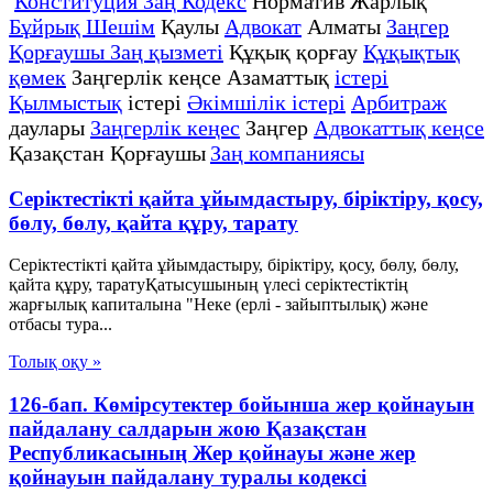
Конституция Заң Кодекс
Норматив Жарлық
Бұйрық Шешім
Қаулы
Адвокат
Алматы
Заңгер
Қорғаушы Заң қызметі
Құқық қорғау
Құқықтық
қөмек
Заңгерлік кеңсе Азаматтық
істері
Қылмыстық
істері
Әкімшілік істері
Арбитраж
даулары
Заңгерлік кеңес
Заңгер
Адвокаттық кеңсе
Қазақстан Қорғаушы
Заң компаниясы
Серіктестікті қайта ұйымдастыру, біріктіру, қосу,
бөлу, бөлу, қайта құру, тарату
Серіктестікті қайта ұйымдастыру, біріктіру, қосу, бөлу, бөлу,
қайта құру, таратуҚатысушының үлесі серіктестіктің
жарғылық капиталына "Неке (ерлі - зайыптылық) және
отбасы тура...
Толық оқу »
126-бап. Көмірсутектер бойынша жер қойнауын
пайдалану салдарын жою Қазақстан
Республикасының Жер қойнауы және жер
қойнауын пайдалану туралы кодексі