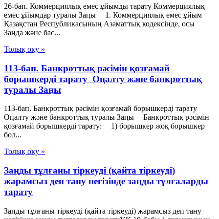
26-бап. Коммерциялық емес ұйымды тарату Коммерциялық
емес ұйымдар туралы Заңы 1. Коммерциялық емес ұйым
Қазақстан Республикасының Азаматтық кодексiнде, осы
Заңда және бас...
Толық оқу »
113-бап. Банкроттық рәсімін қозғамай
борышкерді тарату Оңалту және банкроттық
туралы Заңы
113-бап. Банкроттық рәсімін қозғамай борышкерді тарату
Оңалту және банкроттық туралы Заңы Банкроттық рәсімін
қозғамай борышкерді тарату: 1) борышкер жоқ борышкер
бол...
Толық оқу »
Заңды тұлғаны тіркеуді (қайта тіркеуді)
жарамсыз деп тану негізінде заңды тұлғаларды
тарату
Заңды тұлғаны тіркеуді (қайта тіркеуді) жарамсыз деп тану