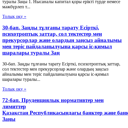
туралы Заңы 1. Нысаналы капитал қоры ерікті түрде немесе
мәжбүрлеп т...
Толық оқу »
30-бап. Заңды тұлғаны тарату Есiрткi,
психотроптық заттар, сол тектестер мен
прекурсорлар және олардың заңсыз айналымы
мен терiс пайдаланылуына қарсы iс-қимыл
шаралары туралы Заң
30-бап. Заңды тұлғаны тарату Есiрткi, психотроптық заттар,
сол тектестер мен прекурсорлар және олардың заңсыз
айналымы мен терiс пайдаланылуына қарсы iс-қимыл
шаралары туралы...
Толық оқу »
72-бап. Пруденциялық нормативтер мен
лимиттер
Қазақстан Республикасындағы банктер және бан
Заңы