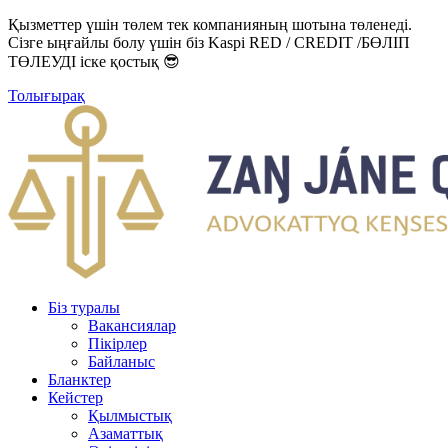
Қызметтер үшін төлем тек компанияның шотына төленеді.
Сізге ыңғайлы болу үшін біз Kaspi RED / CREDIT /БӨЛІП
ТӨЛЕУДІ іске қостық 😎
Толығырақ
Біз туралы
Вакансиялар
Пікірлер
Байланыс
Бланктер
Кейстер
Қылмыстық
Азаматтық