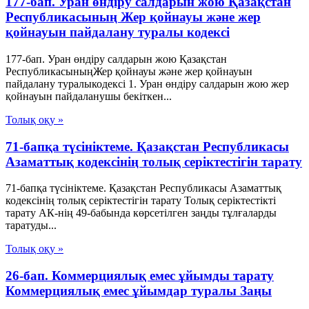
177-бап. Уран өндіру салдарын жою Қазақстан
Республикасының Жер қойнауы және жер
қойнауын пайдалану туралы кодексі
177-бап. Уран өндіру салдарын жою Қазақстан
РеспубликасыныңЖер қойнауы және жер қойнауын
пайдалану туралыкодексі 1. Уран өндіру салдарын жою жер
қойнауын пайдаланушы бекіткен...
Толық оқу »
71-бапқа түсініктеме. Қазақстан Республикасы
Азаматтық кодексінің толық серіктестігін тарату
71-бапқа түсініктеме. Қазақстан Республикасы Азаматтық
кодексінің толық серіктестігін тарату Толық серіктестікті
тарату АК-нің 49-бабында көрсетілген заңды тұлғаларды
таратуды...
Толық оқу »
26-бап. Коммерциялық емес ұйымды тарату
Коммерциялық емес ұйымдар туралы Заңы