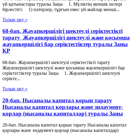
үй қатынастары туралы Заңы 1. Мүліктің меншік иелері
бірлестігі: 1) пәтерлер, тұрғын емес үй-жайлар менші...
Толық оқу »
68-бап. Жауапкершілігі шектеулі серіктестікті
тарату Жауапкершілігі шектеулі және қосымша
жауапкершілігі бар серіктестіктер туралы Заңы
ҚР
68-бап. Жауапкершілігі шектеулі серіктестікті тарату
Жауапкершілігі шектеулі және қосымша жауапкершілігі бар
серіктестіктер туралы Заңы 1. Жауапкершілігі шектеулі
серікте...
Толық оқу »
20-бап. Нысаналы капитал қорын тарату
Нысаналы капитал қорлары және эндаумент-
қорлар (нысаналы капиталдар) туралы Заңы
20-бап. Нысаналы капитал қорын тарату Нысаналы капитал
қорлары және эндаумент-қорлар (нысаналы капиталдар)