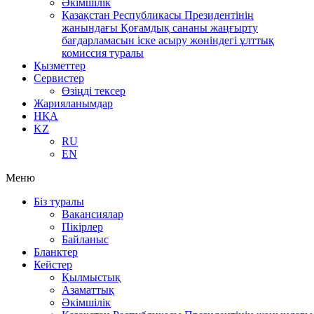
Әкімшілік
Қазақстан Республикасы Президентінің
жанындағы Қоғамдық сананы жаңғырту
бағдарламасын іске асыру жөніндегі ұлттық
комиссия туралы
Қызметтер
Сервистер
Өзіңді тексер
Жарияланымдар
НҚА
KZ
RU
EN
Меню
Біз туралы
Вакансиялар
Пікірлер
Байланыс
Бланктер
Кейстер
Қылмыстық
Азаматтық
Әкімшілік