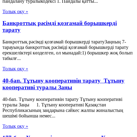
пайдалану туралыкодексі 1. Пайдалы қатты...
Толық оқу »
Банкроттық рәсімді қозғамай борышкерді
тарату
Банкроттық рәсімді қозғамай борышкерді таратуЗаңның 7-
тарауында банкроттық рәсіміді қозғамай борышкерді тарату
ерекшеліктері көзделген, ол мынадай:1) борышкер жоқ болып
табылғ...
Толық оқу »
40-бап. Тұтыну кооперативiн тарату Тұтыну
кооперативі туралы Заңы
40-бап. Тұтыну кооперативiн тарату Тұтыну кооперативі
туралы Заңы 1. Тұтыну кооперативі Қазақстан
Республикасының заңдарына сәйкес жалпы жиналыстың
шешімі бойынша немес...
Толық оқу »