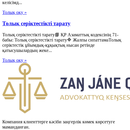
келісімд...
Толық оқу »
Толық серіктестікті тарату
Толық серіктестікті тарату📘 ҚР Азаматтық кодексінің 71-
бабы: Толық серіктестікті тарату🔷 Жалпы сипаттамаТолық
серіктестік ұйымдық-құқықтық нысан ретінде
қатысушылардың жеке...
Толық оқу »
Компания клиенттерге кәсіби заңгерлік көмек көрсетуге
маманданған.