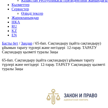
Қазақстан Республикасы Президентінің жанындағы 
Қызметтер
Сервистер
Өзіңді тексер
Жарияланымдар
НҚА
RU
KZ
EN
Басты бет
/
Заңдар
/
65-бап. Сақтандыру (қайта сақтандыру)
ұйымын тарату түрлері және негiздерi 12-тарау. ТАРАТУ
Сақтандыру қызметі туралы Заңы
65-бап. Сақтандыру (қайта сақтандыру) ұйымын тарату
түрлері және негiздерi 12-тарау. ТАРАТУ Сақтандыру қызметі
туралы Заңы