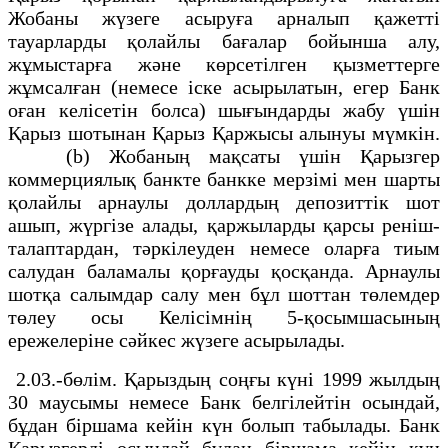
Жобаны жүзеге асыруға арналып қажеттi
тауарларды қолайлы бағалар бойынша алу,
жұмыстарға және көрсетiлген қызметтерге
жұмсалған (немесе iске асырылатын, егер Банк
оған келiсетiн болса) шығындарды жабу үшiн
Қарыз шотынан Қарыз Қаржысы алынуы мүмкiн.
(b) Жобаның мақсаты үшiн Қарызгер
коммерциялық банкте банкке мерзiмi мен шарты
қолайлы арнаулы доллардың депозиттiк шот
ашып, жүргiзе алады, қаржыларды қарсы ренiш-
талаптардан, тәркiлеуден немесе оларға тиым
салудан баламалы қорғауды қосқанда. Арнаулы
шотқа салымдар салу мен бұл шоттан төлемдер
төлеу осы Келiсiмнiң 5-қосымшасының
ережелерiне сәйкес жүзеге асырылады.
2.03.-бөлiм. Қарыздың соңғы күнi 1999 жылдың
30 маусымы немесе Банк белгiлейтiн осындай,
бұдан бiршама кейiн күн болып табылады. Банк
Қарызгердi осындай бұдан бiршама кейiн күн