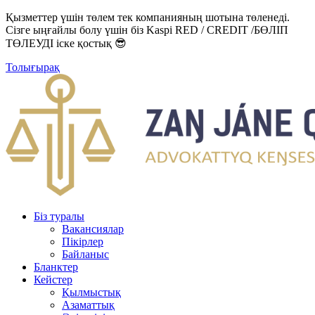
Қызметтер үшін төлем тек компанияның шотына төленеді.
Сізге ыңғайлы болу үшін біз Kaspi RED / CREDIT /БӨЛІП
ТӨЛЕУДІ іске қостық 😎
Толығырақ
Біз туралы
Вакансиялар
Пікірлер
Байланыс
Бланктер
Кейстер
Қылмыстық
Азаматтық