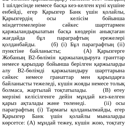
1 шiлдесiнде немесе басқа кез-келген күнi күшiне
енбейдi, егер Қарызгер Банк үшiн қолайлы,
Қарызгердiң осы келiсiм бойынша
мiндеттемелерiне сәйкес шарттармен
қаржыландырылатын басқа көздерiн анықтаған
жағдайда бұл параграфтың ережелерi
қолданбайды. (б) (i) Бұл параграфтың (ii)
пунктiне байланысты; (A) Қарызгерге
Жобаның В2-бөлiмiн қаржыландыруға гранттар
немесе қарыздар бойынша берiлген қаржыларды
алу В2-бөлiмдi қаржыландыру шарттарына
сәйкес немесе гранаттар мен қарыздарға
байланысты тежеледi, күшiн жояды немесе толық
болмаса, жартылай тоқтатылады. (B) өтеу
мерзiмi келiсiлгенге дейiн мұндай кез-келген
қарыз ақталады және төленедi. (ii) осы
параграфтың (i) Тармағы қолданылмайды, егер
Қарызгер Банк үшiн қолайлы мыналарды
көрсетсе: (A) мұндай тежеу, күшiн жою, тоқтату