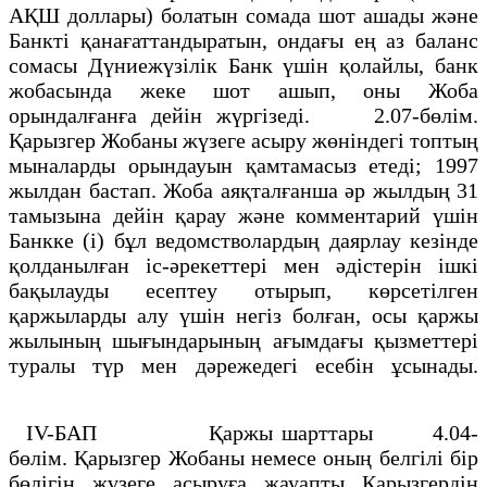
АҚШ доллары) болатын сомада шот ашады және
Банктi қанағаттандыратын, ондағы ең аз баланс
сомасы Дүниежүзiлiк Банк үшiн қолайлы, банк
жобасында жеке шот ашып, оны Жоба
орындалғанға дейiн жүргiзедi. 2.07-бөлiм.
Қарызгер Жобаны жүзеге асыру жөнiндегi топтың
мыналарды орындауын қамтамасыз етедi; 1997
жылдан бастап. Жоба аяқталғанша әр жылдың 31
тамызына дейiн қарау және комментарий үшiн
Банкке (i) бұл ведомстволардың даярлау кезiнде
қолданылған iс-әрекеттерi мен әдiстерiн iшкi
бақылауды есептеу отырып, көрсетiлген
қаржыларды алу үшiн негiз болған, осы қаржы
жылының шығындарының ағымдағы қызметтерi
туралы түр мен дәрежедегi есебiн ұсынады.
IV-БАП Қаржы шарттары 4.04-
бөлiм. Қарызгер Жобаны немесе оның белгiлi бiр
бөлiгiн жүзеге асыруға жауапты Қарызгердiң