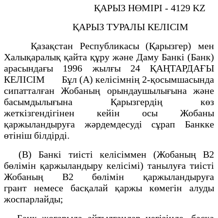
ҚАРЫЗ НӨМIРI - 4129 KZ
ҚАРЫЗ ТУРАЛЫ КЕЛIСIМ
Қазақстан Республикасы (Қарызгер) мен
Халықаралық қайта құру және Даму Банкi (Банк)
арасындағы 1996 жылғы 24 ҚАҢТАРДАҒЫ
КЕЛIСIМ Бұл (A) келiсiмнiң 2-қосымшасында
сипатталған Жобаның орындаушылығына және
басымдылығына Қарызгердiң көз
жеткiзгендiгiнен кейiн осы Жобаны
қаржыландыруға жәрдемдесудi сұрап Банкке
өтiнiш бiлдiрдi.
(B) Банкi тиiстi келiсiммен (Жобаның В2
бөлiмiн қаржыландыру келiсiмi) танылуға тиiстi
Жобаның В2 бөлiмiн қаржыландыруға
грант немесе басқалай қаржы көмегiн алуды
жоспарлайды;
Банк жоғарыда айтылғандар негiзiнде, басқа