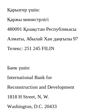
Қарызгер үшiн:
Қаржы министрлiгi
480091 Қазақстан Республикасы
Алматы, Абылай Хан даңғылы 97
Телекс: 251 245 FILIN
Банк үшiн:
International Bank for
Reconstruction and Development
1818 H Strееt, N, W.
Wаshingtоn, D.С. 20433