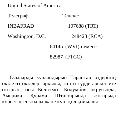
United States of America
Телеграф Телекс:
INBAFRAD 197688 (TRT)
Wаshingtоn, D.С. 248423 (RCA)
64145 (WVI) немесе
82987 (FTCC)
Осыларды куәландырып Тараптар өздерiнiң
өкiлеттi өкiлдерi арқылы, тиiстi түрде әрекет ете
отырып, осы Келiсiмге Колумбия округында,
Америка Құрама Штаттарында жоғарыда
көрсетiлген жылы және күнi қол қойылды.