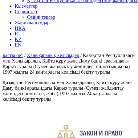
Қазақстан Республикасы Президентінің жанындағы 
Қызметтер
Сервистер
Өзіңді тексер
Жарияланымдар
НҚА
RU
KZ
EN
Басты бет
/
Халықаралық келісімдер
/
Қазақстан Республикасы
мен Халықаралық Қайта құру және Даму банкi арасындағы
Қарыз туралы (Сумен жабдықтау жөнiндегi пилоттық жоба)
1997 жылғы 24 қаңтардағы келiсiмдi бекiту туралы
Қазақстан Республикасы мен Халықаралық Қайта құру және
Даму банкi арасындағы Қарыз туралы (Сумен жабдықтау
жөнiндегi пилоттық жоба) 1997 жылғы 24 қаңтардағы
келiсiмдi бекiту туралы