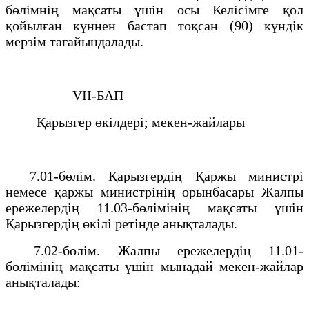
бөлiмнiң мақсаты үшiн осы Келiсiмге қол
қойылған күннен бастап тоқсан (90) күндiк
мерзiм тағайындалады.
VII-БАП
Қарызгер өкiлдерi; мекен-жайлары
7.01-бөлiм. Қарызгердiң Қаржы министрi
немесе қаржы министрiнiң орынбасары Жалпы
ережелердiң 11.03-бөлiмiнiң мақсаты үшiн
Қарызгердiң өкiлi ретiнде анықталады.
7.02-бөлiм. Жалпы ережелердiң 11.01-
бөлiмiнiң мақсаты үшiн мынадай мекен-жайлар
анықталады: