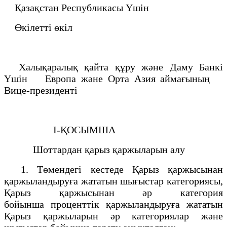
Қазақстан Республикасы Үшiн
Өкiлеттi өкiл
Халықаралық қайта құру және Даму Банкi
Үшiн Европа және Орта Азия аймағының
Вице-президентi
I-ҚОСЫМША
Шоттардан қарыз қаржыларын алу
1. Төмендегi кестеде Қарыз қаржысынан
қаржыландыруға жататын шығыстар категориясы,
Қарыз қаржысынан әр категория
бойынша проценттiк қаржыландыруға жататын
Қарыз қаржыларын әр категориялар және