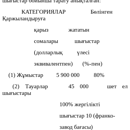
шығыстар бойынша тарату анықталған:
КАТЕГОРИЯЛАР Бөлiнген
Қаржыландыруға
қарыз жататын
сомалары шығыстар
(долларлық үлесi
эквивалентпен) (%-пен)
(1) Жұмыстар 5 900 000 80%
(2) Тауарлар 45 000 шет ел
шығыстары
100% жергiлiктi
шығыстар 10 (франко-
завод бағасы)