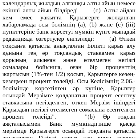
календарлық жылдың алғашқы алты айын немесе
екiншi алты айын бiлдiредi. (d) Алты айдан
кем емес уақытта Қарызгерге жолданған
хабарламада осы бөлiмнiң (а), (b) және (c) (iii)
пункттерiне банк көрсетуi мүмкiн күнге мынадай
редакцияда өзгертулер енгiзiледi: (a) Өткен
тоқсанға қатысты анықталған Бiлiктi қарыз алу
құнына тең әр тоқсандық ставкамен қарыз
қорының алынған және өтелмеген негiзгi
сомалары бойынша, оған бiр проценттiң
жартысын (1%-тен 1/2) қосып, Қарызгерге кезең-
кезеңмен процент төлейдi. Осы Келiсiмнiң 2.06.-
бөлiмiнде көрсетiлген әр күнiне, Қарызгер
осындай Мерзiмге қолданатын процент есептеу
ставкасына негiзделген, өткен Мерзiм iшiндегi
Қарыздың негiзгi өтелмеген сомасына есептелген
процент төлейдi". "(b) Әр тоқсан
аяқталысымен Банк мүмкiндiгiнше қысқа
мерзiмде Қарызгерге осындай тоқсанға қатысты
анықталған Бiлiктi қарыз алу құны туралы