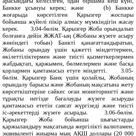
арасындағы келiсiлген, одан бiршама кеш күнi,
Банкке ұсынуы керек; және (b) Банкке
жоғарыда көрсетiлген Қарызгер жоспары
бойынша жүйелi пiкiр алмасу мүмкiндiгiн жасау
керек. 3.04-бөлiм. Қарызгер Жоба орындалып
болғанға дейiн ЖЖАТ-ың (Жобаны жүзеге асыру
жөнiндегi тобын) Банктi қанағаттандыратын,
Жобаны орындау үшiн қажеттi мiндеттермен,
өкiлеттiлiктермен және тиiстi қызметкерлермен
жабдықтап, қаржымен, бөлмелермен және басқа
қорлармен қамтамасыз етуге мiндеттi. 3.05-
бөлiм. Қарызгер Банк үшiн қолайлы, Жобаның
орындалу барысы және Жобаның мақсатына жету
көрсеткiштерiне сәйкес оған мониторингтi және
тұрақты негiзде бағалауды жүзеге асыруды
қамтамасыз ететiн саясат жүргiзедi және тиiстi
iс-әрекеттердi жүзеге асырады. 3.06-бөлiм.
Қарызгер Жоба бойынша шығыстарды
қаржыландыру мақсатында жергiлiктi валютамен,
эквивалентi жиырма мың АҚШ доллары (20 000