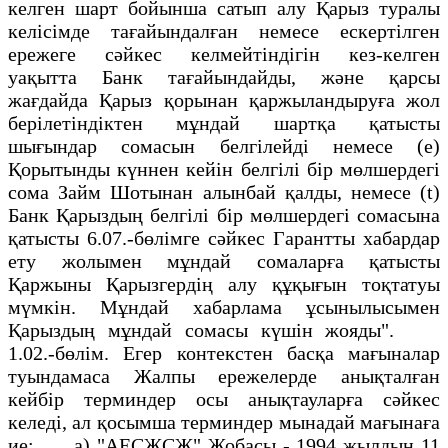
келген шарт бойынша сатып алу Қарыз туралы
келiсiмде тағайындалған немесе ескертiлген
ережеге сәйкес келмейтiндiгiн кез-келген
уақытта Банк тағайындайды, және қарсы
жағдайда Қарыз қорынан қаржыландыруға жол
берiлетiндiктен мұндай шартқа қатысты
шығындар сомасын белгiлейдi немесе (е)
Қорытынды күннен кейiн белгiлi бiр мөлшердегi
сома Займ Шотынан алынбай қалды, немесе (t)
Банк Қарыздың белгiлi бiр мөлшердегi сомасына
қатысты 6.07.-бөлiмге сәйкес Гарантты хабардар
ету жолымен мұндай сомаларға қатысты
Қаржыны Қарызгердiң алу құқығын тоқтатуы
мүмкiн. Мұндай хабарлама ұсынылысымен
Қарыздың мұндай сомасы күшiн жояды".
1.02.-бөлiм. Егер контекстен басқа мағыналар
туындамаса Жалпы ережелерде анықталған
кейбiр терминдер осы анықтауларға сәйкес
келедi, ал қосымша терминдер мынадай мағынаға
ие: а) "АЕСЖСЖ" Жобасы - 1994 жылдың 11