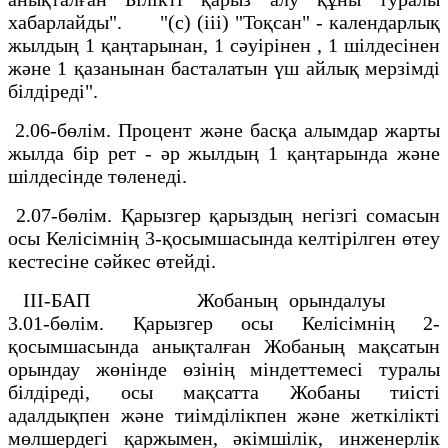
хабарлайды". "(c) (iii) "Тоқсан" - календарлық
жылдың 1 қаңтарынан, 1 сәуiрiнен , 1 шiлдесiнен
және 1 қазанынан басталатын үш айлық мерзiмдi
бiлдiредi".
2.06-бөлiм. Процент және басқа алымдар жарты
жылда бiр рет - әр жылдың 1 қаңтарында және
шiлдесiнде төленедi.
2.07-бөлiм. Қарызгер қарыздың негiзгi сомасын
осы Келiсiмнiң 3-қосымшасында келтiрiлген өтеу
кестесiне сәйкес өтейдi.
III-БАП Жобаның орындалуы
3.01-бөлiм. Қарызгер осы Келiсiмнiң 2-
қосымшасында анықталған Жобаның мақсатын
орындау жөнiнде өзiнiң мiндеттемесi туралы
бiлдiредi, осы мақсатта Жобаны тиiстi
адалдықпен және тиiмдiлiкпен және жеткiлiктi
мөлшердегi қаржымен, әкiмшiлiк, инженерлiк