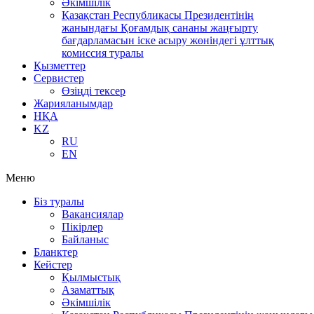
Әкімшілік
Қазақстан Республикасы Президентінің
жанындағы Қоғамдық сананы жаңғырту
бағдарламасын іске асыру жөніндегі ұлттық
комиссия туралы
Қызметтер
Сервистер
Өзіңді тексер
Жарияланымдар
НҚА
KZ
RU
EN
Меню
Біз туралы
Вакансиялар
Пікірлер
Байланыс
Бланктер
Кейстер
Қылмыстық
Азаматтық
Әкімшілік