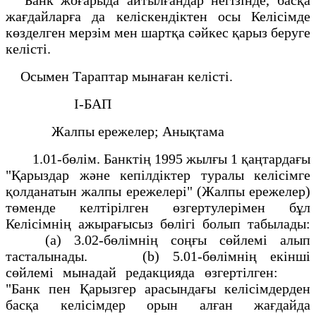
жағдайларға да келiскендiктен осы Келiсiмде
көзделген мерзiм мен шартқа сәйкес қарыз беруге
келiстi.
Осымен Тараптар мынаған келiстi.
I-БАП
Жалпы ережелер; Анықтама
1.01-бөлiм. Банктiң 1995 жылғы 1 қаңтардағы
"Қарыздар және кепiлдiктер туралы келiсiмге
қолданатын жалпы ережелерi" (Жалпы ережелер)
төменде келтiрілген өзгертулерiмен бұл
Келiсiмнiң ажырағысыз бөлiгi болып табылады:
(a) 3.02-бөлiмнiң соңғы сөйлемi алып
тасталынады. (b) 5.01-бөлiмнiң екiншi
сөйлемi мынадай редакцияда өзгертiлген:
"Банк пен Қарызгер арасындағы келiсiмдерден
басқа келiсiмдер орын алған жағдайда