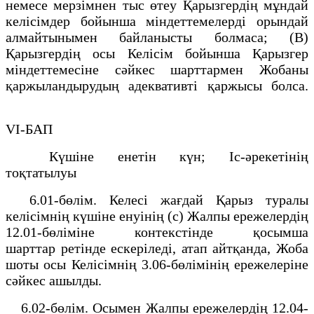
немесе мерзiмнен тыс өтеу Қарызгердiң мұндай
келiсiмдер бойынша мiндеттемелердi орындай
алмайтынымен байланысты болмаса; (B)
Қарызгердiң осы Келiсiм бойынша Қарызгер
мiндеттемесiне сәйкес шарттармен Жобаны
қаржыландырудың адеквативтi қаржысы болса.
VI-БАП
Күшiне енетiн күн; Iс-әрекетiнiң
тоқтатылуы
6.01-бөлiм. Келесi жағдай Қарыз туралы
келiсiмнiң күшiне енуiнiң (c) Жалпы ережелердiң
12.01-бөлiмiне контекстiнде қосымша
шарттар ретiнде ескерiледi, атап айтқанда, Жоба
шоты осы Келiсiмнiң 3.06-бөлiмiнiң ережелерiне
сәйкес ашылды.
6.02-бөлiм. Осымен Жалпы ережелердiң 12.04-