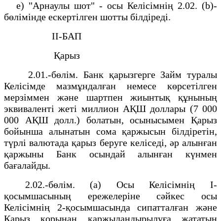
е) "Арнаулы шот" - осы Келiсiмнiң 2.02. (b)-
бөлiмiнде ескертiлген шотты бiлдiредi.
II-БАП
Қарыз
2.01.-бөлiм. Банк қарызгерге Займ туралы
Келiсiмде мазмұндалған немесе көрсетiлген
мерзiммен және шартпен жиынтық құнының
эквивалентi жетi миллион АҚШ доллары (7 000
000 АҚШ долл.) болатын, осынысымен Қарыз
бойынша алынатын сома қаржысын бiлдiретiн,
түрлi валютада қарыз беруге келiседi, әр алынған
қаржыны Банк осындай алынған күнмен
бағалайды.
2.02.-бөлiм. (a) Осы Келiсiмнiң I-
қосымшасының ережелерiне сәйкес осы
Келiсiмнiң 2-қосымшасында сипатталған және
Қарыз қорынан қаржыландырылуға жататын