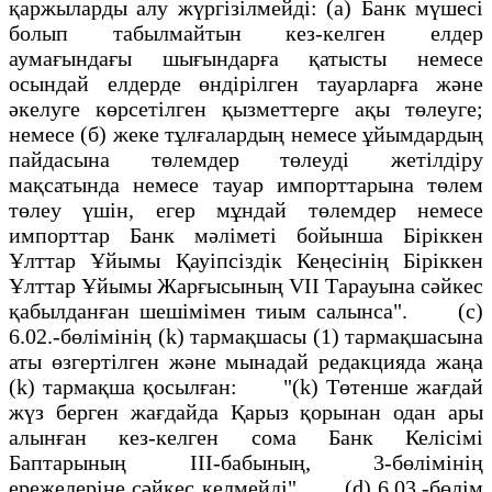
қаржыларды алу жүргiзiлмейдi: (a) Банк мүшесi
болып табылмайтын кез-келген елдер
аумағындағы шығындарға қатысты немесе
осындай елдерде өндiрiлген тауарларға және
әкелуге көрсетiлген қызметтерге ақы төлеуге;
немесе (б) жеке тұлғалардың немесе ұйымдардың
пайдасына төлемдер төлеудi жетiлдiру
мақсатында немесе тауар импорттарына төлем
төлеу үшiн, егер мұндай төлемдер немесе
импорттар Банк мәлiметi бойынша Бiрiккен
Ұлттар Ұйымы Қауiпсiздiк Кеңесiнiң Бiрiккен
Ұлттар Ұйымы Жарғысының VII Тарауына сәйкес
қабылданған шешiмiмен тиым салынса". (c)
6.02.-бөлiмiнiң (k) тармақшасы (1) тармақшасына
аты өзгертiлген және мынадай редакцияда жаңа
(k) тармақша қосылған: "(k) Төтенше жағдай
жүз берген жағдайда Қарыз қорынан одан ары
алынған кез-келген сома Банк Келiсiмi
Баптарының III-бабының, 3-бөлiмiнiң
ережелерiне сәйкес келмейдi". (d) 6.03.-бөлiм