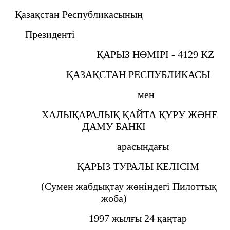
Қазақстан Республикасының
Президентi
ҚАРЫЗ НӨМIРI - 4129 KZ
ҚАЗАҚСТАН РЕСПУБЛИКАСЫ
мен
ХАЛЫҚАРАЛЫҚ ҚАЙТА ҚҰРУ ЖӘНЕ
ДАМУ БАНКI
арасындағы
ҚАРЫЗ ТУРАЛЫ КЕЛIСIМ
(Сумен жабдықтау жөнiндегi Пилоттық
жоба)
1997 жылғы 24 қаңтар