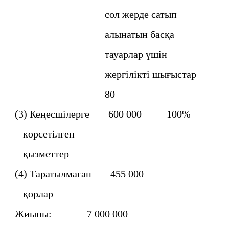
сол жерде сатып
алынатын басқа
тауарлар үшiн
жергiлiктi шығыстар
80
(3) Кеңесшiлерге 600 000 100%
көрсетiлген
қызметтер
(4) Таратылмаған 455 000
қорлар
Жиыны: 7 000 000