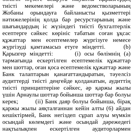
тиiстi мекемелерi және ведомстволарының
Жобаны орындауға байланысты қызметтерi
нәтижелерiнiң қолда бар ресурстарының және
шығындардың iс жүзiндегi тиiстi бухгалтерлiк
есептерге сәйкес көрiнiс табатын соған ұқсас
құжаттар мен есептемелер жүргiзуге немесе
жүргiзудi қамтамасыз етуге мiндеттi. (b)
Қарызгер мiндеттi: (i) осы бөлiмнiң (a)
тармағында ескертiлген есептемелiк құжаттар
мен шоттар, оған қоса есептемелiк құжаттар және
Банк талаптарын қанағаттандыратын, тәуелсiз
аудиттердi тиiстi деңгейде қолданатын, аудиттiң
тиiстi принциптерiне сәйкес, әр қаржы жылы
үшiн Арнаулы шоттар бойынша шоттар бар болуы
керек; (ii) Банк даяр болуы бойынша, бiрақ
қаржы жылы аяқталғаннан кейiн алты (6) айдан
кешiктiрмей, Банк негiздеп сұрап алуы мүмкiн
осындай көлемдегi және осындай дәрежедегi
нақтылықпен ескертiлген аудиторлармен