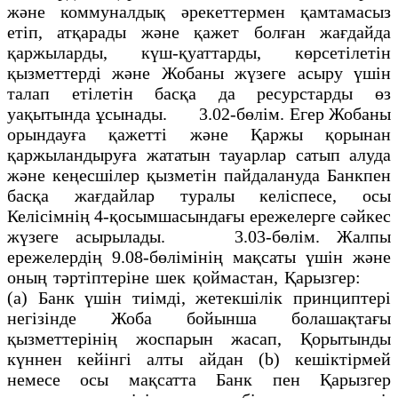
және коммуналдық әрекеттермен қамтамасыз
етiп, атқарады және қажет болған жағдайда
қаржыларды, күш-қуаттарды, көрсетiлетiн
қызметтердi және Жобаны жүзеге асыру үшiн
талап етiлетiн басқа да ресурстарды өз
уақытында ұсынады. 3.02-бөлiм. Егер Жобаны
орындауға қажеттi және Қаржы қорынан
қаржыландыруға жататын тауарлар сатып алуда
және кеңесшiлер қызметiн пайдалануда Банкпен
басқа жағдайлар туралы келiспесе, осы
Келiсiмнiң 4-қосымшасындағы ережелерге сәйкес
жүзеге асырылады. 3.03-бөлiм. Жалпы
ережелердiң 9.08-бөлiмiнiң мақсаты үшiн және
оның тәртiптерiне шек қоймастан, Қарызгер:
(a) Банк үшiн тиiмдi, жетекшiлiк принциптерi
негiзiнде Жоба бойынша болашақтағы
қызметтерiнiң жоспарын жасап, Қорытынды
күннен кейiнгi алты айдан (b) кешiктiрмей
немесе осы мақсатта Банк пен Қарызгер