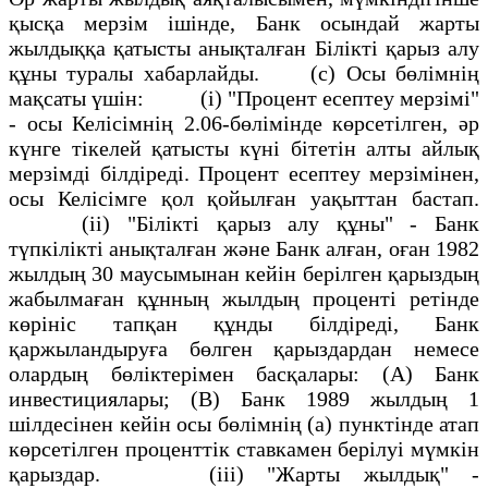
қысқа мерзiм iшiнде, Банк осындай жарты
жылдыққа қатысты анықталған Бiлiктi қарыз алу
құны туралы хабарлайды. (c) Осы бөлiмнiң
мақсаты үшiн: (i) "Процент есептеу мерзiмi"
- осы Келiсiмнiң 2.06-бөлiмiнде көрсетiлген, әр
күнге тiкелей қатысты күнi бiтетiн алты айлық
мерзiмдi бiлдiредi. Процент есептеу мерзiмiнен,
осы Келiсiмге қол қойылған уақыттан бастап.
(ii) "Бiлiктi қарыз алу құны" - Банк
түпкiлiктi анықталған және Банк алған, оған 1982
жылдың 30 маусымынан кейiн берiлген қарыздың
жабылмаған құнның жылдың процентi ретiнде
көрiнiс тапқан құнды бiлдiредi, Банк
қаржыландыруға бөлген қарыздардан немесе
олардың бөлiктерiмен басқалары: (A) Банк
инвестициялары; (B) Банк 1989 жылдың 1
шiлдесiнен кейiн осы бөлiмнiң (a) пунктiнде атап
көрсетiлген проценттiк ставкамен берiлуi мүмкiн
қарыздар. (iii) "Жарты жылдық" -