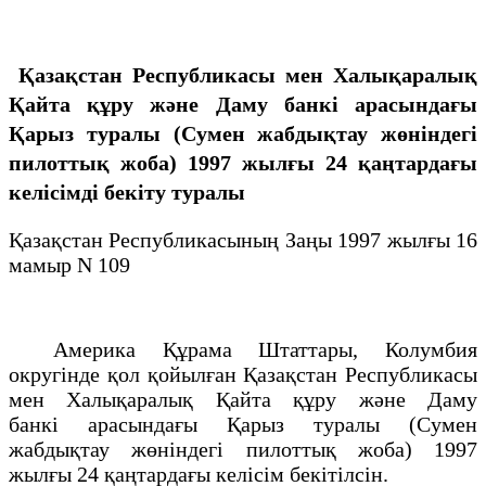
Қазақстан Республикасы мен Халықаралық
Қайта құру және Даму банкi арасындағы
Қарыз туралы (Сумен жабдықтау жөнiндегi
пилоттық жоба) 1997 жылғы 24 қаңтардағы
келiсiмдi бекiту туралы
Қазақстан Республикасының Заңы 1997 жылғы 16
мамыр N 109
Америка Құрама Штаттары, Колумбия
округiнде қол қойылған Қазақстан Республикасы
мен Халықаралық Қайта құру және Даму
банкi арасындағы Қарыз туралы (Сумен
жабдықтау жөнiндегi пилоттық жоба) 1997
жылғы 24 қаңтардағы келiсiм бекiтiлсiн.