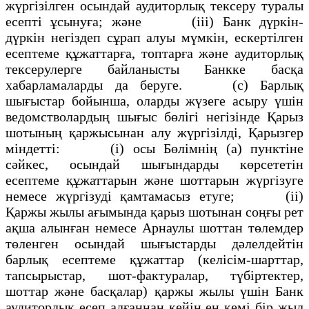
жүргiзiлген осындай аудиторлық тексеру туралы
есептi ұсынуға; және (iii) Банк дүркiн-
дүркiн негiздеп сұрап алуы мүмкiн, ескертiлген
есептеме құжаттарға, топтарға және аудиторлық
тексерулерге байланысты Банкке басқа
хабарламаларды да беруге. (c) Барлық
шығыстар бойынша, оларды жүзеге асыру үшiн
ведомстволардың шығыс бөлiгi негiзiнде Қарыз
шотының қаржысынан алу жүргiзiлдi, Қарызгер
мiндеттi: (i) осы Бөлiмнiң (a) пунктiне
сәйкес, осындай шығындарды көрсететiн
есептеме құжаттарын және шоттарын жүргiзуге
немесе жүргiзудi қамтамасыз етуге; (ii)
Қаржы жылы ағымында қарыз шотынан соңғы рет
ақша алынған немесе Арнаулы шоттан төлемдер
төленген осындай шығыстарды дәлелдейтiн
барлық есептеме құжаттар (келiсiм-шарттар,
тапсырыстар, шот-фактуралар, түбiртектер,
шоттар және басқалар) қаржы жылы үшiн Банк
аудиторлық есеп алғаннан кейiн ең кемi бiр жыл