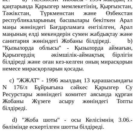
қаңтарында Қарызгер мемлекетiнiң, Қырғызстан,
Тәжiкстан, Түркменстан және Өзбекстан
республикаларының басшылары бекiткен Арал
маңы жөнiндегi Бағдарламаға енгiзiлген, Арал
маңының елдi мекендерiн сумен жабдықтау және
санитария жөнiндегi Жобаны бiлдiредi. b)
"Қызылорда облысы" - Қызылорда аймағын,
Қарызгердiң әкiмшiлiк-аймақтық бiрлiгiн
бiлдiредi және оған кез-келген оның мирасқорын
немесе мирасқорларын қосады.
с) "ЖЖАТ" - 1996 жылдың 13 қарашасындағы
N 176/л Бұйрығына сәйкес Қарызгер Су
Ресурстары жөнiндегi комитет аясында құрған
Жобаны Жүзеге асыру жөнiндегi Топты
бiлдiредi.
d) "Жоба шоты" - осы Келiсiмнiң 3.06.-
бөлiмiнде ескертiлген шотты бiлдiредi.