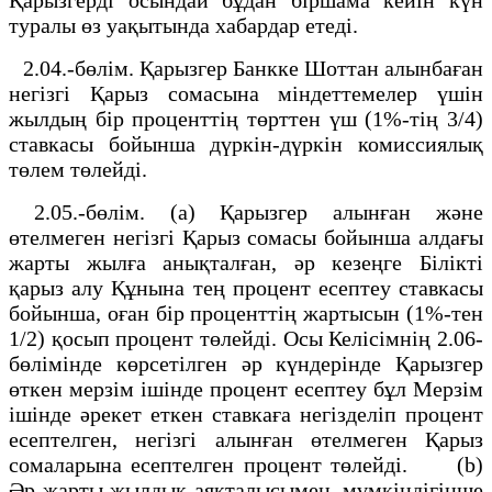
туралы өз уақытында хабардар етедi.
2.04.-бөлiм. Қарызгер Банкке Шоттан алынбаған
негiзгi Қарыз сомасына мiндеттемелер үшiн
жылдың бiр проценттiң төрттен үш (1%-тiң 3/4)
ставкасы бойынша дүркiн-дүркiн комиссиялық
төлем төлейдi.
2.05.-бөлiм. (a) Қарызгер алынған және
өтелмеген негiзгi Қарыз сомасы бойынша алдағы
жарты жылға анықталған, әр кезеңге Бiлiктi
қарыз алу Құнына тең процент есептеу ставкасы
бойынша, оған бiр проценттiң жартысын (1%-тен
1/2) қосып процент төлейдi. Осы Келiсiмнiң 2.06-
бөлiмiнде көрсетiлген әр күндерiнде Қарызгер
өткен мерзiм iшiнде процент есептеу бұл Мерзiм
iшiнде әрекет еткен ставкаға негiзделiп процент
есептелген, негiзгi алынған өтелмеген Қарыз
сомаларына есептелген процент төлейдi. (b)
Әр жарты жылдық аяқталысымен, мүмкiндiгiнше