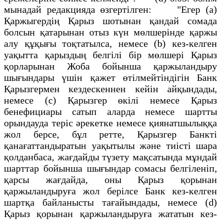
мынадай редакцияда өзгертiлген: "Егер (а)
Қаржыгердiң Қарыз шотынан қандай сомада
болсын қатарынан отыз күн мөлшерiнде қаржы
алу құқығы тоқтатылса, немесе (b) кез-келген
уақытта қарыздың белгiлi бiр мөлшерi Қарыз
қорларынан Жоба бойынша қаржыландыру
шығындары үшiн қажет өтiлмейтiндiгiн Банк
Қарызгермен кездескеннен кейiн айқындады,
немесе (с) Қарызгер өкiлi немесе Қарыз
бенефициары сатып аларда немесе шартты
орындауда терiс әрекетке немесе қиянатшылыққа
жол берсе, бұл ретте, Қарызгер Банктi
қанағаттандыратын уақытылы және тиiстi шара
қолданбаса, жағдайды түзету мақсатында мұндай
шарттар бойынша шығындар сомасы белгiленiп,
қарсы жағдайда, оны Қарыз қорынан
қаржыландыруға жол берiлсе Банк кез-келген
шартқа байланысты тағайындады, немесе (d)
Қарыз қорынан қаржыландыруға жататын кез-