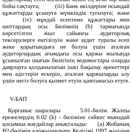
бойы сақтауға; (iii) Банк өкiлдерiне осындай
құжаттарды ұсынуға мүмкiндiк туғызуға; және
(iv) мұндай есептеме құжаттары мен
шоттардың осы Бөлiмнiң (b) тармағында
көрсетiлген жыл сайынғы аудиторлық
тексерулерге енгiзiлуiн және аудит туралы есеп
жеке қорытындыға ие болуы үшiн аталған
аудиторлардың ағымдағы осы қаржы жылында
ұсынылған шығын бөлiгiнiң ведомостары оларды
даярлауға қолданылатын iшкi бақылау әрекеттерi
мен әдiстерiн ескерiп, аталған қаржыларды алу
үшiн негiз болуға қызмет етуiн қамтамасыз етуге.
V-БАП
Қорғаныс шаралары 5.01-бөлiм. Жалпы
ережелердiң 6.02 (k) - бөлiмiне сәйкес мынадай
қосымша жағдайлар анықталады: (a) Жобаның
В2-бөлiмiн қаржыландыру Келiсiмi 1997 жылдың