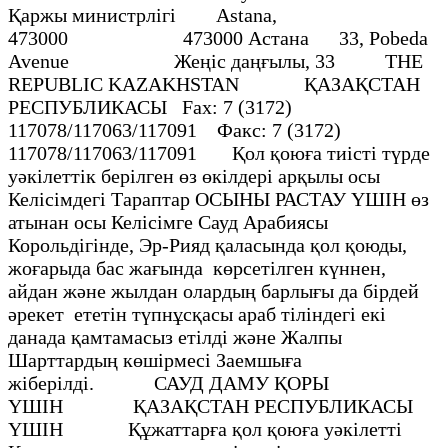
Қаржы министрлігі Аstаnа,
473000 473000 Астана 33, Pobeda
Avenue Жеңіс даңғылы, 33 THE
REPUBLIC KAZAKHSTAN ҚАЗАҚСТАН
РЕСПУБЛИКАСЫ Fах: 7 (3172)
117078/117063/117091 Факс: 7 (3172)
117078/117063/117091 Қол қоюға тиісті түрде
уәкілеттік берілген өз өкілдері арқылы осы
Келісімдегі Тараптар ОСЫНЫ РАСТАУ ҮШІН өз
атынан осы Келісімге Сауд Арабиясы
Корольдігінде, Эр-Рияд қаласында қол қоюды,
жоғарыда бас жағында көрсетілген күннен,
айдан және жылдан олардың барлығы да бірдей
әрекет ететін түпнұсқасы араб тіліндегі екі
данада қамтамасыз етілді және Жалпы
Шарттардың көшірмесі Заемшыға
жіберілді. САУД ДАМУ ҚОРЫ
ҮШІН ҚАЗАҚСТАН РЕСПУБЛИКАСЫ
ҮШІН Құжаттарға қол қоюға уәкілетті