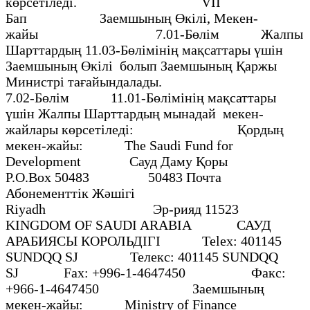
көрсетіледі. VII
Бап Заемшының Өкілі, Мекен-
жайы 7.01-Бөлім Жалпы
Шарттардың 11.03-Бөлімінің мақсаттары үшін
Заемшының Өкілі болып Заемшының Қаржы
Министрі тағайындалады.
7.02-Бөлім 11.01-Бөлімінің мақсаттары
үшін Жалпы Шарттардың мынадай мекен-
жайлары көрсетіледі: Қордың
мекен-жайы: The Saudi Fund for
Development Сауд Даму Қоры
Р.О.Вох 50483 50483 Почта
Абонементтік Жәшігі
Riyadh Эр-рияд 11523
KINGDOM OF SAUDI ARABIA САУД
АРАБИЯСЫ КОРОЛЬДІГІ Теlех: 401145
SUNDQQ SJ Телекс: 401145 SUNDQQ
SJ Fах: +996-1-4647450 Факс:
+966-1-4647450 Заемшының
мекен-жайы: Ministry of Finance