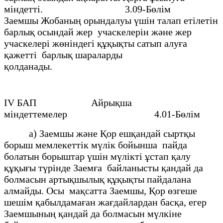
мiндеттi. 3.09-Бөлiм
Заемшы Жобаның орындалуы үшiн талап етілетiн
барлық осындай жер учаскелерiн және жер
учаскелерi жөнiндегi құқықты сатып алуға
қажеттi барлық шараларды
қолданады.
IV БАП Айрықша
мiндеттемелер 4.01-Бөлiм
а) Заемшы және Қор ешқандай сыртқы
борыш мемлекеттiк мүлiк бойынша пайда
болатын борыштар үшiн мүлiктi ұстап қалу
құқығы түрiнде Заемға байланысты қандай да
болмасын артықшылық құқықты пайдалана
алмайды. Осы мақсатта Заемшы, Қор өзгеше
шешiм қабылдамаған жағдайлардан басқа, егер
Заемшының қандай да болмасын мүлкiне