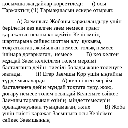
қосымша жағдайлар көрсетiледi: i) осы
Тармақтың (ii) Тармақшасын ескере отырып:
А) Заемшыға Жобаны қаржыландыру үшiн
берiлетiн кез келген заем немесе грант
қаражатын осыны көздейтiн Келiсiмнiң
шарттарына сәйкес шоттан алу құқығы,
тоқтатылған, жойылған немесе толық немесе
iшiнара доғарылған, немесе В) кез келген
мұндай Заем келiсiлген төлем мерзiмi
басталғанға дейiн тиесiлi болады және төленуге
жатады. іі) Егер Заемшы Қор үшiн ыңғайлы
түрде мыналарды: А) келiсiлген мерзiм
басталғанға дейiн мұндай тоқтата тұру, жою,
доғару немесе төлем осындай Келiсiмге сәйкес
Заемшы тарапынан өзiнiң мiндеттемелерiн
орындамауынан туындамаған, және В) Жоба
үшiн тиiстi қаражат Заемшыға осы Келiсiмге
сәйкес Заемшының