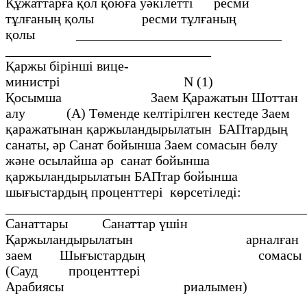
Құжаттарға қол қоюға уәкілетті ресми
тұлғаның қолы ресми тұлғаның
қолы ______________________________
__________________
Қаржы бірінші вице-
министрі N (1)
Қосымша Заем Қаражатын Шоттан
алу (А) Төменде келтірілген кестеде Заем
қаражатынан қаржыландырылатын БАПтардың
санаты, әр Санат бойынша Заем сомасын бөлу
және осылайша әр санат бойынша
қаржыландырылатын БАПтар бойынша
шығыстардың проценттері көрсетіледі:
________________________________________
Санаттары Санаттар үшін
Қаржыландырылатын арналған
заем Шығыстардың сомасы
(Сауд проценттері
Арабиясы риалымен)
___________________________________________