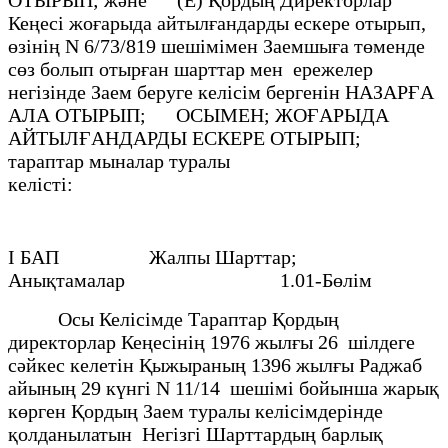
Кеңесi жоғарыда айтылғандарды ескере отырып,
өзiнiң N 6/73/819 шешiмiмен Заемшыға төменде
сөз болып отырған шарттар мен ережелер
негiзiнде Заем беруге келiсiм бергенiн НАЗАРҒА
АЛА ОТЫРЫП; ОСЫМЕН; ЖОҒАРЫДА
АЙТЫЛҒАНДАРДЫ ЕСКЕРЕ ОТЫРЫП;
тараптар мыналар туралы
келiстi:
I БАП Жалпы Шарттар;
Анықтамалар 1.01-Бөлiм
Осы Келiсiмде Тараптар Қордың
директорлар Кеңесiнiң 1976 жылғы 26 шiлдеге
сәйкес келетiн Қыжыраның 1396 жылғы Раджаб
айының 29 күнгi N 11/14 шешiмi бойынша жарық
көрген Қордың Заем туралы келiсiмдерiнде
қолданылатын Негiзгі Шарттардың барлық