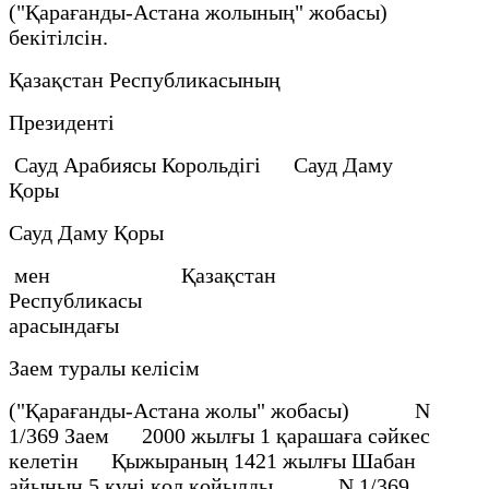
("Қарағанды-Астана жолының" жобасы)
бекітілсін.
Қазақстан Республикасының
Президенті
Сауд Арабиясы Корольдігі Сауд Даму
Қоры
Сауд Даму Қоры
мен Қазақстан
Республикасы
арасындағы
Заем туралы келісім
("Қарағанды-Астана жолы" жобасы) N
1/369 Заем 2000 жылғы 1 қарашаға сәйкес
келетін Қыжыраның 1421 жылғы Шабан
айының 5 күні қол қойылды N 1/369