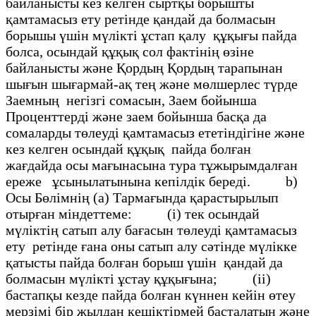
байланысты кез келген сыртқы борышты
қамтамасыз ету ретiнде қандай да болмасын
борышы үшiн мүлiктi ұстап қалу құқығы пайда
болса, осындай құқық сол фактiнiң өзiне
байланысты және Қордың Қордың тарапынан
шығын шығармай-ақ тең және мөлшерлес түрде
Заемның негiзгi сомасын, Заем бойынша
Проценттердi және заем бойынша басқа да
сомаларды төлеудi қамтамасыз ететiндiгiне және
кез келген осындай құқық пайда болған
жағдайда осы мағынасына тура тұжырымдалған
ереже ұсынылатынына кепiлдiк бередi. b)
Осы Бөлiмнiң (а) Тармағында қарастырылып
отырған мiндеттеме: (і) тек осындай
мүліктің сатып алу бағасын төлеудi қамтамасыз
ету ретiнде ғана оны сатып алу сәтiнде мүлiкке
қатысты пайда болған борыш үшiн қандай да
болмасын мүлiктi ұстау құқығына; (іі)
бастапқы кезде пайда болған күннен кейiн өтеу
мерзiмi бiр жылдан кешiктiрмей басталатын және