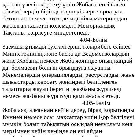
қосқан үлесiн көрсету үшiн Жобаға енгізiлген
объектiлердiң бiрiнде көрнекi жерге орнатуға
бетоннан немесе өзге де ыңғайлы материалдан
жасалған қажеттi көлемдегi Мемориалдық
Тақтаны әзiрлеуге мiндеттенедi.
4.04-Бөлiм
Заемшы ұтымды бухгалтерлiк тәжiрибеге сәйкес
Министрлiктiң және басқа да Ведомстволардың
және Жобаны немесе Жоба жөнiнде оның қандай
да болмасын бөлiгiн орындауға жауапты
Мекемелердiң операцияларды, ресурстарды және
шығыстарды көрсету жөнiндегi белгіленген
талаптарға жауап беретiн жазбаны жүргiзеді
немесе жазбаны жүргiзудi қамтамасыз етедi.
4.05-Бөлiм
Жоба аяқталғаннан кейiн дереу, бiрақ Қорытынды
Күннен немесе осы мақсаттар үшiн Қор белгiлеуi
мүмкiн болып табылатын осындай неғұрлым кеш
мерзiмнен кейiн кемiнде он екi айдан