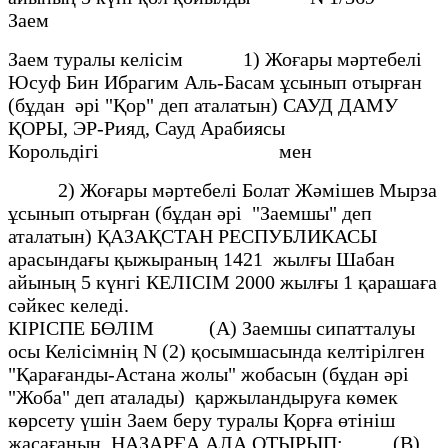
Заем
Заем туралы келісім 1) Жоғары мәртебелi
Юсуф Бин Ибрагим Аль-Басам ұсынып отырған
(бұдан әрi "Қор" деп аталатын) САУД ДАМУ
ҚОРЫ, ЭР-Рияд, Сауд Арабиясы
Корольдiгi мен
2) Жоғары мәртебелi Болат Жәмiшев Мырза
ұсынып отырған (бұдан әрi "Заемшы" деп
аталатын) ҚАЗАҚСТАН РЕСПУБЛИКАСЫ
арасындағы қыжыраның 1421 жылғы Шабан
айының 5 күнгi КЕЛIСIМ 2000 жылғы 1 қарашаға
сәйкес келедi.
КIРIСПЕ БӨЛIМ (А) Заемшы сипатталуы
осы Келiсiмнiң N (2) қосымшасында келтiрiлген
"Қарағанды-Астана жолы" жобасын (бұдан әрi
"Жоба" деп аталады) қаржыландыруға көмек
көрсету үшiн Заем беру туралы Қорға өтiнiш
жасағанын НАЗАРҒА АЛА ОТЫРЫП; (В)