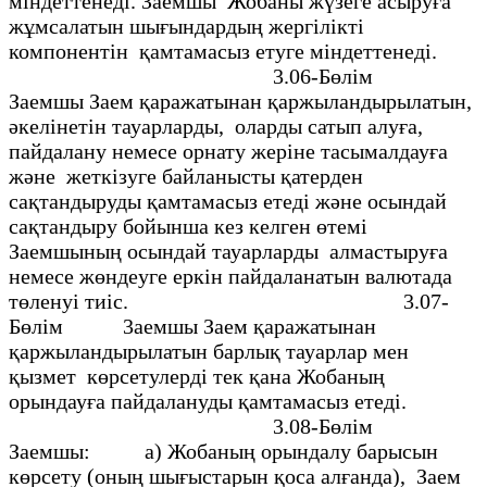
мiндеттенедi. Заемшы Жобаны жүзеге асыруға
жұмсалатын шығындардың жергілiктi
компонентiн қамтамасыз етуге мiндеттенедi.
3.06-Бөлiм
Заемшы Заем қаражатынан қаржыландырылатын,
әкелiнетiн тауарларды, оларды сатып алуға,
пайдалану немесе орнату жерiне тасымалдауға
және жеткiзуге байланысты қатерден
сақтандыруды қамтамасыз етедi және осындай
сақтандыру бойынша кез келген өтемi
Заемшының осындай тауарларды алмастыруға
немесе жөндеуге еркiн пайдаланатын валютада
төленуi тиiс. 3.07-
Бөлiм 3аемшы Заем қаражатынан
қаржыландырылатын барлық тауарлар мен
қызмет көрсетулердi тек қана Жобаның
орындауға пайдалануды қамтамасыз етедi.
3.08-Бөлiм
Заемшы: а) Жобаның орындалу барысын
көрсету (оның шығыстарын қоса алғанда), Заем