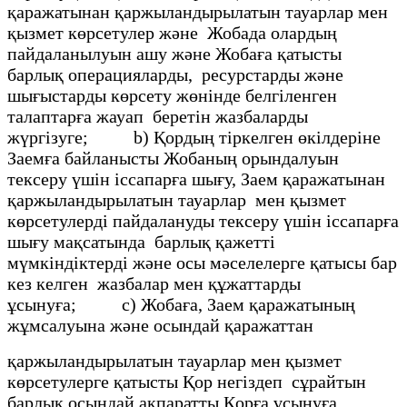
қаражатынан қаржыландырылатын тауарлар мен
қызмет көрсетулер және Жобада олардың
пайдаланылуын ашу және Жобаға қатысты
барлық операцияларды, ресурстарды және
шығыстарды көрсету жөнiнде белгiленген
талаптарға жауап беретiн жазбаларды
жүргiзуге; b) Қордың тiркелген өкiлдерiне
Заемға байланысты Жобаның орындалуын
тексеру үшiн іссапарға шығу, Заем қаражатынан
қаржыландырылатын тауарлар мен қызмет
көрсетулердi пайдалануды тексеру үшiн іссапарға
шығу мақсатында барлық қажеттi
мүмкіндiктердi және осы мәселелерге қатысы бар
кез келген жазбалар мен құжаттарды
ұсынуға; с) Жобаға, Заем қаражатының
жұмсалуына және осындай қаражаттан
қаржыландырылатын тауарлар мен қызмет
көрсетулерге қатысты Қор негіздеп сұрайтын
барлық осындай ақпаратты Қорға ұсынуға