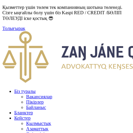
Қызметтер үшін төлем тек компанияның шотына төленеді.
Сізге ыңғайлы болу үшін біз Kaspi RED / CREDIT /БӨЛІП
ТӨЛЕУДІ іске қостық 😎
Толығырақ
Біз туралы
Вакансиялар
Пікірлер
Байланыс
Бланктер
Кейстер
Қылмыстық
Азаматтық