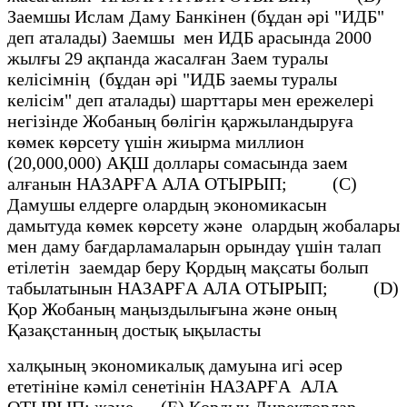
Заемшы Ислам Даму Банкінен (бұдан әрi "ИДБ"
деп аталады) Заемшы мен ИДБ арасында 2000
жылғы 29 ақпанда жасалған Заем туралы
келiсiмнiң (бұдан әрi "ИДБ заемы туралы
келiсiм" деп аталады) шарттары мен ережелерi
негiзiнде Жобаның бөлiгiн қаржыландыруға
көмек көрсету үшiн жиырма миллион
(20,000,000) АҚШ доллары сомасында заем
алғанын НАЗАРҒА АЛА ОТЫРЫП; (С)
Дамушы елдерге олардың экономикасын
дамытуда көмек көрсету және олардың жобалары
мен даму бағдарламаларын орындау үшін талап
етiлетiн заемдар беру Қордың мақсаты болып
табылатынын НАЗАРҒА АЛА ОТЫРЫП; (D)
Қор Жобаның маңыздылығына және оның
Қазақстанның достық ықыласты
халқының экономикалық дамуына игi әсер
ететiніне кәмiл сенетiнін НАЗАРҒА АЛА
ОТЫРЫП; және (Е) Қордың Директорлар