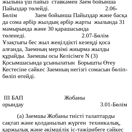
жылына үш пайыз ставкамен Заем бойынша
Пайыздар төлейдi. 2.06-
Бөлiм Заем бойынша Пайыздар және басқа
да сома әрбiр жылдың әрбiр жарты жылында 31
мамырында және 30 қарашасында
төленедi. 2.07-Бөлiм
Ұзақтығы бес жыл жеңiлдiктi кезеңдi қоса
алғанда, Заемның мерзiмi жиырма жылды
құрайды. Заемшы осы Келiсiмге N (3)
Қосымшасында ұсынылатын Борышты Өтеу
Кестесiне сәйкес Заемның негiзгі сомасын бөлiп-
бөлiп өтейдi.
ІІI БАП Жобаны
орындау 3.01-Бөлiм
(а) Заемшы Жобаны тиiстi талаптарды
сақтап және қолданылып жүрген техникалық,
қаржылық және әкiмшiлiк іс-тәжiрибеге сәйкес