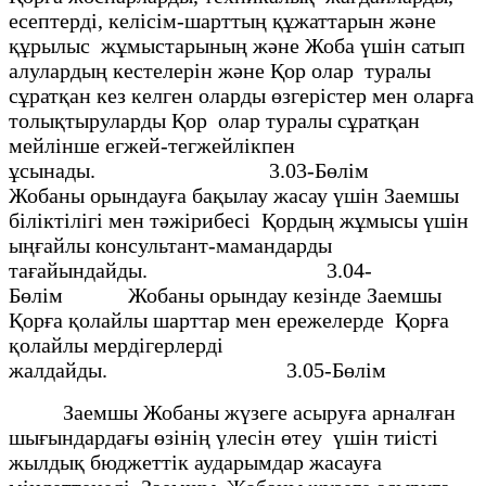
есептерді, келiсiм-шарттың құжаттарын және
құрылыс жұмыстарының және Жоба үшiн сатып
алулардың кестелерiн және Қор олар туралы
сұратқан кез келген оларды өзгерiстер мен оларға
толықтыруларды Қор олар туралы сұратқан
мейлiнше егжей-тегжейлiкпен
ұсынады. 3.03-Бөлiм
Жобаны орындауға бақылау жасау үшiн Заемшы
бiлiктілiгi мен тәжiрибесi Қордың жұмысы үшiн
ыңғайлы консультант-мамандарды
тағайындайды. 3.04-
Бөлiм Жобаны орындау кезiнде Заемшы
Қорға қолайлы шарттар мен ережелерде Қорға
қолайлы мердiгерлердi
жалдайды. 3.05-Бөлiм
Заемшы Жобаны жүзеге асыруға арналған
шығындардағы өзiнiң үлесiн өтеу үшiн тиiстi
жылдық бюджеттiк аударымдар жасауға