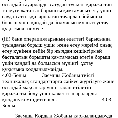
осындай тауарларды сатудан түскен қаражаттан
төлеуге жататын борышты қамтамасыз ету үшiн
сауда-саттыққа арналған тауарлар бойынша
борыш үшiн қандай да болмасын мүлiктi ұстау
құқығына; немесе
(ііі) банк операцияларының әдеттегi барысында
туындаған борыш үшiн және өтеу мерзiмi оның
өтеу күнiнен кейiн бiр жылдан кешiктiрмей
басталатын борышты қамтамасыз ететiн борыш
үшiн қандай да болмасын мүлiкті ұстау
құқығына қолданылмайды.
4.02-Бөлiм Заемшы Жобаны тиiстi
техникалық стандарттарға сәйкес жүргiзуге және
осындай мақсаттар үшiн талап етiлетiн
қаражатты бөлу үшiн қажеттi шараларды
қолдануға мiндеттенедi. 4.03-
Бөлiм
Заемшы Қордың Жобаны қаржыландыруда