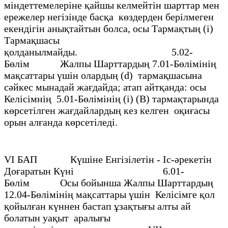
мiндеттемелерiне қайшы келмейтiн шарттар мен
ережелер негiзiнде басқа көздерден берiлмеген
екендiгiн анықтайтын болса, осы Тармақтың (i)
Тармақшасы
қолданылмайды. 5.02-
Бөлiм Жалпы Шарттардың 7.01-Бөлiмiнiң
мақсаттары үшiн олардың (d) тармақшасына
сәйкес мынадай жағдайда; атап айтқанда: осы
Келiсiмнiң 5.01-Бөлiмiнiң (i) (В) тармақтарында
көрсетiлген жағдайлардың кез келген оқиғасы
орын алғанда көрсетiледi.
VI БАП Күшiне Енгiзiлетiн - Iс-әрекетiн
Доғаратын Күнi 6.01-
Бөлім Осы бойынша Жалпы Шарттардың
12.04-Бөлімінің мақсаттары үшін Келісімге қол
қойылған күннен бастап ұзақтығы алты ай
болатын уақыт аралығы