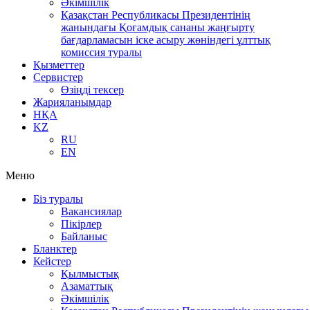
Әкімшілік
Қазақстан Республикасы Президентінің
жанындағы Қоғамдық сананы жаңғырту
бағдарламасын іске асыру жөніндегі ұлттық
комиссия туралы
Қызметтер
Сервистер
Өзіңді тексер
Жарияланымдар
НҚА
KZ
RU
EN
Меню
Біз туралы
Вакансиялар
Пікірлер
Байланыс
Бланктер
Кейстер
Қылмыстық
Азаматтық
Әкімшілік