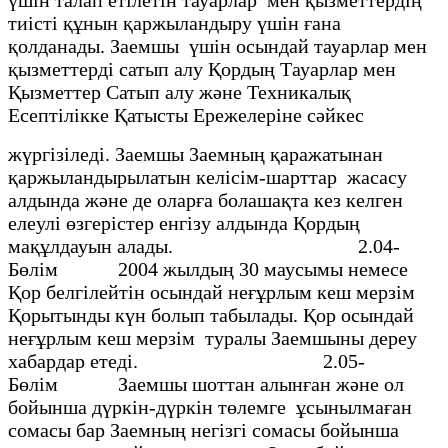
тиiстi құнын қаржыландыру үшiн ғана
қолданады. Заемшы үшiн осындай тауарлар мен
қызметтердi сатып алу Қордың Тауарлар мен
Қызметтер Сатып алу және Техникалық
Есептiлiкке Қатысты Ережелерiне сәйкес
жүргiзiледi. Заемшы 3аемның қаражатынан
қаржыландырылатын келiсiм-шарттар жасасу
алдында және де оларға болашақта кез келген
елеулі өзгерiстер енгiзу алдында Қордың
мақұлдауын алады. 2.04-
Бөлiм 2004 жылдың 30 маусымы немесе
Қор белгiлейтiн осындай неғұрлым кеш мерзiм
Қорытынды күн болып табылады. Қор осындай
неғұрлым кеш мерзiм туралы Заемшыны дереу
хабардар етедi. 2.05-
Бөлiм Заемшы шоттан алынған және ол
бойынша дүркін-дүркiн төлемге ұсынылмаған
сомасы бар Заемның негiзгi сомасы бойынша