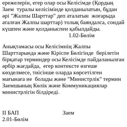
ережелерiн, егер олар осы Келiсiмде (Қордың
Заем туралы келiсiмiнде қолданылатын, бұдан
әрi "Жалпы Шарттар" деп аталатын жоғарыда
аталған Жалпы шарттар) толық баяндалса, сондай
күшпен және қолданыспен қабылдайды.
1.02-Бөлiм
Анықтамасы осы Келiсiмнiң Жалпы
Шарттарында және Кірiспе Бөлiгiнде берiлетiн
бiрқатар терминдер осы Келiсiмде пайдаланылған
әрбiр жағдайда, егер контексте өзгеше
көзделмесе, тиiсiнше оларда көрсетiлген
мағынаға ие болады және "Министрлiк" термин
Заемшының Көлiк және Коммуникациялар
министрлiгiн бiлдiредi.
II БАП Заем
2.01-Бөлiм