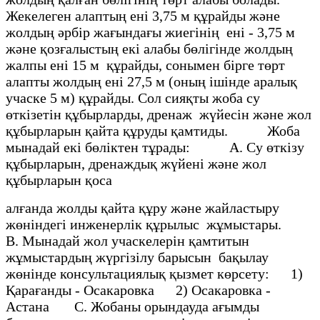
Жекелеген алаптың ені 3,75 м құрайды және
жолдың әрбір жағындағы жиегінің ені - 3,75 м
және қозғалыстың екі алабы бөлігінде жолдың
жалпы ені 15 м құрайды, сонымен бірге төрт
алапты жолдың ені 27,5 м (оның ішінде аралық
учаске 5 м) құрайды. Сол сияқты жоба су
өткізетін құбырларды, дренаж жүйесін және жол
құбырларын қайта құруды қамтиды. Жоба
мынадай екі бөліктен тұрады: А. Су өткізу
құбырларын, дренаждық жүйені және жол
құбырларын қоса
алғанда жолды қайта құру және жайластыру
жөніндегі инженерлік құрылыс жұмыстары.
В. Мынадай жол учаскелерін қамтитын
жұмыстардың жүргізілу барысын бақылау
жөнінде консультациялық қызмет көрсету: 1)
Қарағанды - Осакаровка 2) Осакаровка -
Астана С. Жобаны орындауда ағымды