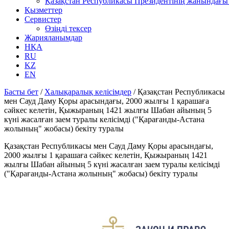
Қазақстан Республикасы Президентінің жанындағы 
Қызметтер
Сервистер
Өзіңді тексер
Жарияланымдар
НҚА
RU
KZ
EN
Басты бет
/
Халықаралық келісімдер
/
Қазақстан Республикасы
мен Сауд Даму Қоры арасындағы, 2000 жылғы 1 қарашаға
сәйкес келетін, Қыжыраның 1421 жылғы Шабан айының 5
күні жасалған заем туралы келісімді ("Қарағанды-Астана
жолының" жобасы) бекіту туралы
Қазақстан Республикасы мен Сауд Даму Қоры арасындағы,
2000 жылғы 1 қарашаға сәйкес келетін, Қыжыраның 1421
жылғы Шабан айының 5 күні жасалған заем туралы келісімді
("Қарағанды-Астана жолының" жобасы) бекіту туралы