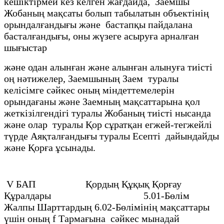
кешiктiрмей кез келген жағдайда, Заемшы
Жобаның мақсаты болып табылатын объектiнiң
орындалғандығы және бастапқы пайдалана
басталғандығы, оны жүзеге асыруға арналған
шығыстар
және одан алынған және алынған алынуға тиiстi
оң нәтижелер, Заемшының Заем туралы
келiсiмге сәйкес оның мiндеттемелерiн
орындағаны және Заемның мақсаттарына қол
жеткiзiлгендiгi туралы Жобаның тиiстi нысанда
және олар туралы Қор сұратқан егжей-тегжейлi
түрде Аяқталғандығы туралы Есептi дайындайды
және Қорға ұсынады.
V БАП Қордың Құқық Қорғау
Құралдары 5.01-Бөлiм
Жалпы Шарттардың 6.02-Бөлiмiнiң мақсаттары
үшiн оның f Тармағына сәйкес мынадай