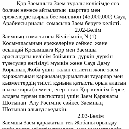
Қор Заемшыға Заем туралы келiсiмде сөз
болған немесе айтылатын шарттар мен
ережелерде қырық бес миллион (45,000,000) Сауд
Арабиясы риалы сомасына Заем беруге келiстi.
2.02-Бөлiм
Заемның сомасы осы Келiсiмнiң N (1)
Қосымшасының ережелерiне сәйкес және
осындай Қосымшаға Қор мен Заемшы
арасындағы келiсiм бойынша дүркiн-дүркiн
түзетулер енгiзiлуi мүмкiн және Сауд Даму
Қорының Жоба үшiн талап етiлетiн және заем
қаражатынан қаржыландырылатын тауарлар мен
қызметтердiң тиiстi құнына қатысты орын алатын
шығыстары (немесе, егер оған Қор келiсiм берсе,
алдағы тұрған шығыстар) үшiн Заем Қаражаты
Шотынан Алу Рәсiмiне сәйкес Заемның
Шотынан алынуы мүмкiн.
2.03-Бөлiм
Заемшы Заем қаражатын тек Жобаны орындау
үшiн талап етiлетiн тауарлар мен қызметтердiң