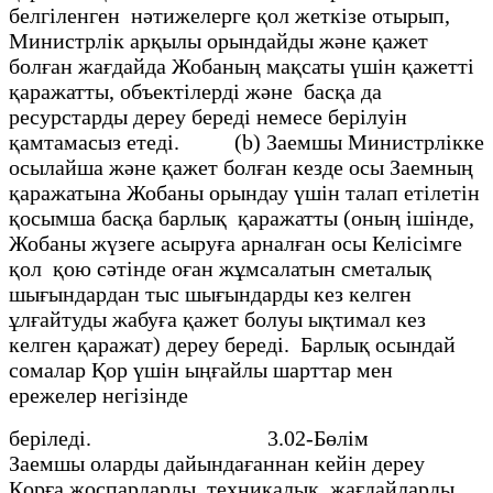
белгiленген нәтижелерге қол жеткізе отырып,
Министрлiк арқылы орындайды және қажет
болған жағдайда Жобаның мақсаты үшiн қажеттi
қаражатты, объектiлердi және басқа да
ресурстарды дереу бередi немесе берiлуiн
қамтамасыз етедi. (b) Заемшы Министрлiкке
осылайша және қажет болған кезде осы Заемның
қаражатына Жобаны орындау үшiн талап етiлетiн
қосымша басқа барлық қаражатты (оның ішiнде,
Жобаны жүзеге асыруға арналған осы Келiсiмге
қол қою сәтiнде оған жұмсалатын сметалық
шығындардан тыс шығындарды кез келген
ұлғайтуды жабуға қажет болуы ықтимал кез
келген қаражат) дереу бередi. Барлық осындай
сомалар Қор үшiн ыңғайлы шарттар мен
ережелер негiзiнде
берiледi. 3.02-Бөлiм
Заемшы оларды дайындағаннан кейiн дереу
Қорға жоспарларды, техникалық жағдайларды,