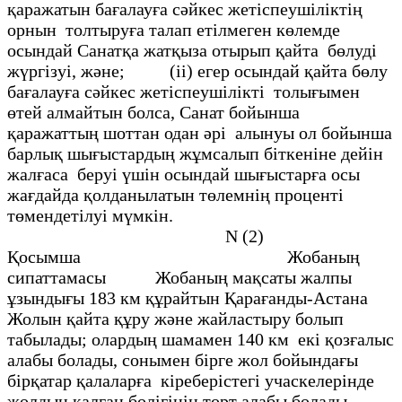
қаражатын бағалауға сәйкес жетіспеушіліктің
орнын толтыруға талап етілмеген көлемде
осындай Санатқа жатқыза отырып қайта бөлуді
жүргізуі, және; (іі) егер осындай қайта бөлу
бағалауға сәйкес жетіспеушілікті толығымен
өтей алмайтын болса, Санат бойынша
қаражаттың шоттан одан әрі алынуы ол бойынша
барлық шығыстардың жұмсалып біткеніне дейін
жалғаса беруі үшін осындай шығыстарға осы
жағдайда қолданылатын төлемнің проценті
төмендетілуі мүмкін.
N (2)
Қосымша Жобаның
сипаттамасы Жобаның мақсаты жалпы
ұзындығы 183 км құрайтын Қарағанды-Астана
Жолын қайта құру және жайластыру болып
табылады; олардың шамамен 140 км екі қозғалыс
алабы болады, сонымен бірге жол бойындағы
бірқатар қалаларға кіреберістегі учаскелерінде
жолдың қалған бөлігінің төрт алабы болады.