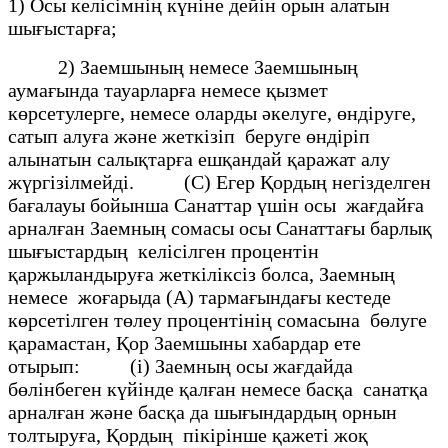
1) Осы келісімнің күніне дейін орын алатын
шығыстарға;
2) Заемшының немесе Заемшының
аумағында тауарларға немесе қызмет
көрсетулерге, немесе оларды әкелуге, өндіруге,
сатып алуға және жеткізіп беруге өндіріп
алынатын салықтарға ешқандай қаражат алу
жүргізілмейді. (С) Егер Қордың негізделген
бағалауы бойынша Санаттар үшін осы жағдайға
арналған Заемның сомасы осы Санаттағы барлық
шығыстардың келісілген процентін
қаржыландыруға жеткіліксіз болса, Заемның
немесе жоғарыда (А) тармағындағы кестеде
көрсетілген төлеу процентінің сомасына бөлуге
қарамастан, Қор Заемшыны хабардар ете
отырып: (і) Заемның осы жағдайда
бөлінбеген күйінде қалған немесе басқа санатқа
арналған және басқа да шығындардың орнын
толтыруға, Қордың пікірінше қажеті жоқ