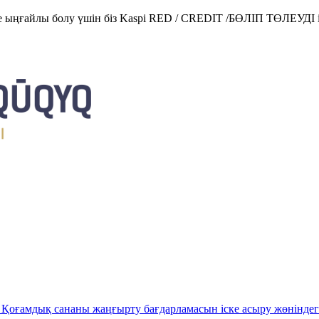
е ыңғайлы болу үшін біз Kaspi RED / CREDIT /БӨЛІП ТӨЛЕУДІ і
Қоғамдық сананы жаңғырту бағдарламасын іске асыру жөніндег