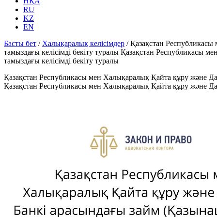
НҚА
RU
KZ
EN
Басты бет
/
Халықаралық келісімдер
/
Қазақстан Республикасы
тамыздағы келiсiмдi бекiту туралы Қазақстан Республикасы 
тамыздағы келiсiмді бекіту туралы
Қазақстан Республикасы мен Халықаралық Қайта құру және Да
Қазақстан Республикасы мен Халықаралық Қайта құру және Да