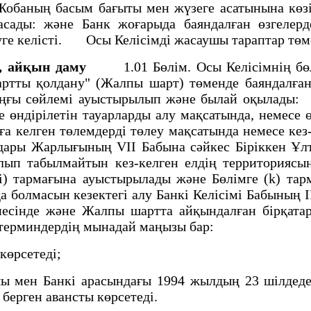
ның басым бағыты мен жүзеге асатынына көзiн
асады: және Банк жоғарыда баяндалған өзгелерд
еруге келiстi. Осы Келiсiмдi жасаушы тараптар тө
йқын даму
1.01 Бөлiм. Осы Келiсiмнiң бөлi
артты қолдану" (Жалпы шарт) төменде баяндалға
оңғы сөйлемi ауыстырылып және былай оқылады:
е өндiрiлетiн тауарларды алу мақсатында, немесе 
рға келген төлемдердi төлеу мақсатында немесе кез
дары Жарлығының VII Бабына сәйкес Бiрiккен Ұлт
ып табылмайтын кез-келген елдiң территориясы
(i) тармағына ауыстырылады және Бөлiмге (k) 
а болмасын кезектегi алу Банкi Келiсiмi Бабыны
iспесiнде және Жалпы шартта айқындалған бiрқата
ша терминдердiң мынадай маңызы бар:
көрсетедi;
 мен Банкi арасындағы 1994 жылдың 23 шiлдедег
 берген авансты көрсетедi.