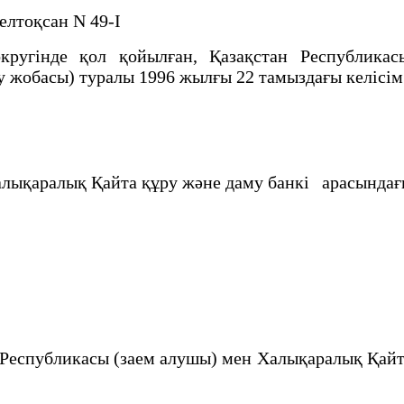
желтоқсан N 49-I
гiнде қол қойылған, Қазақстан Республика
 жобасы) туралы 1996 жылғы 22 тамыздағы келiсiм
қ Қайта құру және даму банкi арасындағы
убликасы (заем алушы) мен Халықаралық Қайта қ