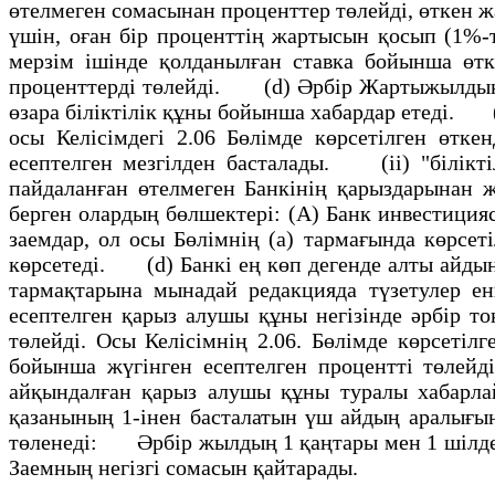
өтелмеген сомасынан проценттер төлейдi, өткен 
үшiн, оған бiр проценттiң жартысын қосып (1%-т
мерзiм iшiнде қолданылған ставка бойынша өтке
проценттердi төлейдi. (d) Әрбiр Жартыжылдық 
өзара бiлiктiлiк құны бойынша хабардар етедi. (
осы Келiсiмдегi 2.06 Бөлiмде көрсетiлген өтке
есептелген мезгiлден басталады. (ii) "бiлiктi
пайдаланған өтелмеген Банкiнiң қарыздарынан 
берген олардың бөлшектерi: (A) Банк инвестицияс
заемдар, ол осы Бөлiмнiң (a) тармағында көрс
көрсетедi. (d) Банкi ең көп дегенде алты айдың i
тармақтарына мынадай редакцияда түзетулер ен
есептелген қарыз алушы құны негiзiнде әрбiр т
төлейдi. Осы Келiсiмнiң 2.06. Бөлiмде көрсетiл
бойынша жүгiнген есептелген проценттi төлей
айқындалған қарыз алушы құны туралы хабарла
қазанының 1-iнен басталатын үш айдың аралығы
төленедi: Әрбiр жылдың 1 қаңтары мен 1 шiлдес
Заемның негiзгi сомасын қайтарады.