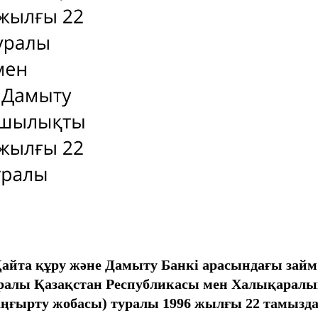
Қайта құру және Дамыту Банкi арасындағы за
туралы Қазақстан Республикасы мен Халықарал
ырту жобасы) туралы 1996 жылғы 22 тамыздағы