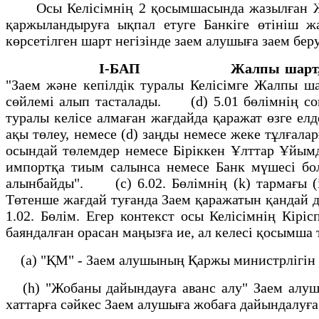
Осы Келiсiмнiң 2 қосымшасында жазылған Жоба
қаржыландыруға ықпал етуге Банкiге өтiнiш ж
көрсетiлген шарт негiзiнде заем алушыға заем б
I-БАП Жалпы шарт, а
"Заем және кепiлдiк туралы Келiсiмге Жалпы ш
сөйлемi алып тасталады. (d) 5.01 бөлiмнiң с
туралы келiсе алмаған жағдайда қаражат өзге елд
ақы төлеу, немесе (d) заңды немесе жеке тұлғала
осындай төлемдер немесе Бiрiккен Ұлттар Ұйым
импортқа тиым салынса немесе Банк мүшесi бол
алынбайды". (c) 6.02. Бөлiмнiң (k) тармағы 
Төтенше жағдай туғанда Заем қаражатын қандай д
1.02. Бөлiм. Егер контекст осы Келiсiмнiң Кiр
баяндалған орасан маңызға ие, ал келесi қосым
(a) "ҚМ" - Заем алушының Қаржы министрлiгiн 
(h) "Жобаны дайындауға аванс алу" Заем алушы
хаттарға сәйкес Заем алушыға жобаға дайындалуға