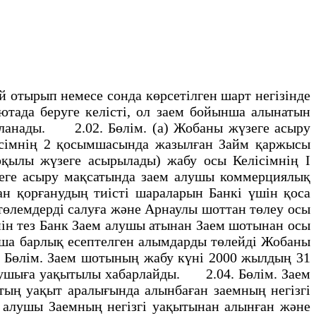
 отырып немесе сонда көрсетiлген шарт негiзiнде
ютада беруге келiстi, ол заем бойынша алынатын
аланады. 2.02. Бөлiм. (a) Жобаны жүзеге асыру
лiсiмнiң 2 қосымшасында жазылған Займ қаржысы
рқылы жүзеге асырылады) жабу осы Келiсiмнiң I
ге асыру мақсатында заем алушы коммерциялық
ан қорғанудың тиiстi шараларын Банкi үшiн қоса
төлемдердi салуға және Арнаулы шоттан төлеу осы
йiн тез Банк Заем алушы атынан Заем шотынан осы
нша барлық есептелген алымдарды төлейдi Жобаны
. Бөлiм. Заем шотының жабу күнi 2000 жылдың 31
 алушыға уақытылы хабарлайды. 2.04. Бөлiм. Заем
тың уақыт аралығында алынбаған заемның негiзгi
 алушы Заемның негiзгi уақытынан алынған және