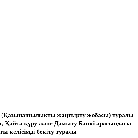
йм (Қазынашылықты жаңғырту жобасы) туралы
ық Қайта құру және Дамыту Банкi арасындағы
 келiсiмді бекіту туралы