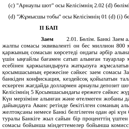
(c) "Арнаулы шот" осы Келiсiмнiң 2.02 (d) бөлiм
(d) "Жұмысшы тобы" осы Келiсiмнiң 01 (d) (i) бө
II БАП
Заем
2.01. Бөлiм. Банкi Заем ал
жалпы сомасы эквивалентi он бес миллион 800 м
қаржының сомасын көрсетедi ондағы әрбiр алын
үшiн ыңғайлы бағамен сатып алынған тауарлар 
есебiнен қаржыландыруға жатқызуға жұмсалатын
қосымшасының ережесiне сәйкес заем сомасы 
банкiден конфискация, кездейсоқ қойылатын тал
ескерген жағдайда доллармен арнаулы депозит шо
Келiсiмнiң 5 Қосымшасындағы ережеге сәйкес жүр
Күн мерзiмiне алынған және өтелмеген жобаны д
дайындауға Аванс ретiнде бекiтiлген соманың а
желтоқсаны немесе Банкi белгiлеген одан әрi кү
туралы Банкiге жыл сайын бiр проценттiң үштен
сомасы бойынша мiндеттемелер бойынша комисси