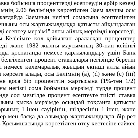
ка бойынша проценттердi есептеудiң әрбiр кезеңi
iмнiң 2.06 бөлiмiнде көрсетiлген Заем алушы осы
жағдайда Заемның негiзгi сомасына есептелiнген
алушыны осы жартыжылдыққа қатысты айқындалған
 есептеу мерзiмi" алты айлық мерзiмдi көрсетедi,
сы Келiсiмге қол қойылған араласқан проценттер
етедi және 1982 жылғы маусымның 30-нан кейiнгi
арды қоспағанда немесе қаржыландыру үшiн Банк
белгiленген процент ставкалары негiзiнде беретiн
ды немесе көлемаралық жылдың екiншi алты айын
рсете алады, осы Бөлiмнiң (а), (d) және (c) (iii)
не қоса бiр проценттiң жартысына (1%-тен 1/2)
ғы негiзгi сома бойынша мерзiмдi түрде процент
де сол мезгiлде процент есептеуге тиiстi ставка
шыны қысқа мерзiмде осындай тоқсанға қатысты
ың 1-iнен сәуiрiнiң, шiлдесiнiң 1-iнен, және
ер мен басқа да алымдар жартыжылдықта бiр рет
Қосымшасында көрсетiлген өтеу кестесiне сәйкес