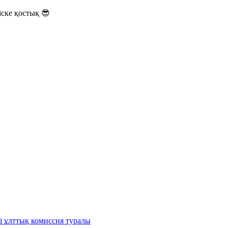
ске қостық 😎
і ұлттық комиссия туралы