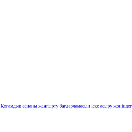
Қоғамдық сананы жаңғырту бағдарламасын іске асыру жөніндег