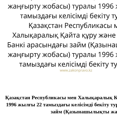
Қазақстан Республикасы мен Халықаралық 
1996 жылғы 22 тамыздағы келiсiмдi бекiту 
займ (Қазынашылықты жаңғ