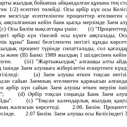
жарты жылдық бойынша айқындалған құнына тең став
ен 1/2) есептеп төлейдi. Осы әрбiр күн осы Келiс
н мезгiлде есептелiнген проценттер өтелмеген 
аяқталғаннан кейiн банк қысқа мерзiмде Заем 
c) Осы Бөлiм мақсаттары үшiн: (i) "Проценттердi
ндегi әрбiр күн тiкелей осы күнге аяқталады, О
лiк құны" Банкi белгiленген негiзгi құнды көрс
жылдық процент түрiнде сипатталады, сол қағазд
ы және (B) Банкi 1989 жылдың 1 шiлдесiнен кейiн 
етiлген. (iii) "Жартыжылдық" алғашқы алты ай
шiнде Заем алушыға жiберiлетiн ескертпеге күндi кө
гiзiледi: (a) Заем алушы өткен тоқсан негiзi
оқсан сайын Заемның өтелмеген қаржысын алғанда
ген әрбiр күн сайын Заем алушы өткен мерзiм iшiн
дi"; (d) Әрбiр тоқсан соңында Банк Заем алу
йды". (c) "Тоқсан календарлық жылдың қаңтарын
ның жалғасын көрсетедi. 2.06. Бөлiм. Процентт
iнде. 2.07 Бөлiм. Заем алушы осы Келiсiмдегi 3 