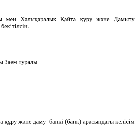
сы мен Халықаралық Қайта құру және Дамыту
 бекiтiлсiн.
 Заем туралы
ұру және даму банкi (банк) арасындағы келiсiм