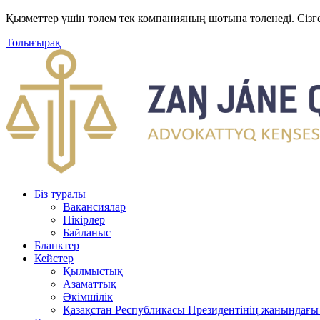
Қызметтер үшін төлем тек компанияның шотына төленеді. Сізг
Толығырақ
Біз туралы
Вакансиялар
Пікірлер
Байланыс
Бланктер
Кейстер
Қылмыстық
Азаматтық
Әкімшілік
Қазақстан Республикасы Президентінің жанындағы 