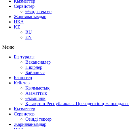
Қызметтер
Сервистер
Өзіңді тексер
Жарияланымдар
НҚА
KZ
RU
EN
Меню
Біз туралы
Вакансиялар
Пікірлер
Байланыс
Бланктер
Кейстер
Қылмыстық
Азаматтық
Әкімшілік
Қазақстан Республикасы Президентінің жанындағы 
Қызметтер
Сервистер
Өзіңді тексер
Жарияланымдар