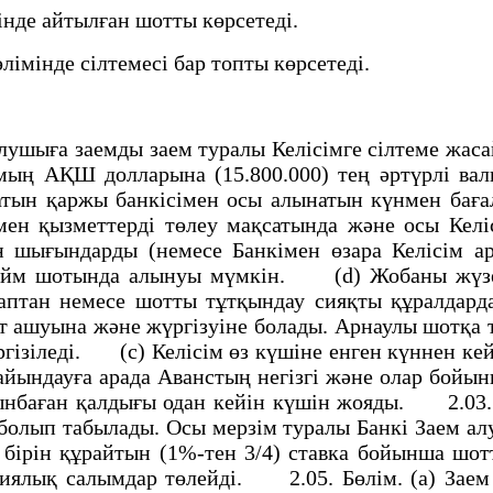
iнде айтылған шотты көрсетедi.
лiмiнде сiлтемесi бар топты көрсетедi.
ушыға заемды заем туралы Келiсiмге сiлтеме жасай
ың АҚШ долларына (15.800.000) тең әртүрлi вал
атын қаржы банкiсiмен осы алынатын күнмен бағ
мен қызметтердi төлеу мақсатында және осы Ке
 шығындарды (немесе Банкiмен өзара Келiсiм а
Займ шотында алынуы мүмкiн. (d) Жобаны жүзе
аптан немесе шотты тұтқындау сияқты құралдард
т ашуына және жүргiзуiне болады. Арнаулы шотқа 
гiзiледi. (c) Келiсiм өз күшiне енген күннен ке
айындауға арада Аванстың негiзгi және олар бойы
лынбаған қалдығы одан кейiн күшiн жояды. 2.03
н болып табылады. Осы мерзiм туралы Банкi Заем
 бiрiн құрайтын (1%-тен 3/4) ставка бойынша шот
ялық салымдар төлейдi. 2.05. Бөлiм. (а) Заем