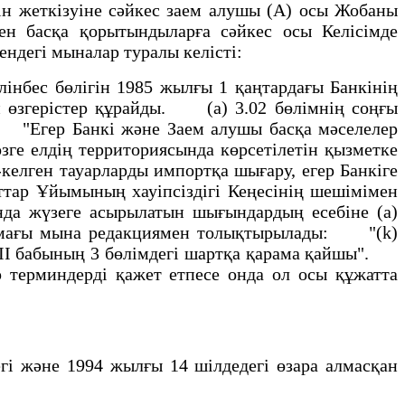
 жеткiзуiне сәйкес заем алушы (А) осы Жобаны
ен басқа қорытындыларға сәйкес осы Келiсiмде
мендегi мыналар туралы келiстi:
нбес бөлiгiн 1985 жылғы 1 қаңтардағы Банкiнiң
н өзгерiстер құрайды. (a) 3.02 бөлiмнiң соңғы
 "Егер Банкi және Заем алушы басқа мәселелер
өзге елдiң территориясында көрсетiлетiн қызметке
-келген тауарларды импортқа шығару, егер Банкiге
тар Ұйымының хауiпсiздiгi Кеңесiнiң шешiмiмен
нда жүзеге асырылатын шығындардың есебiне (a)
тармағы мына редакциямен толықтырылады: "(k)
ң III бабының 3 бөлiмдегi шартқа қарама қайшы".
р терминдердi қажет етпесе онда ол осы құжатта
i және 1994 жылғы 14 шiлдедегi өзара алмасқан