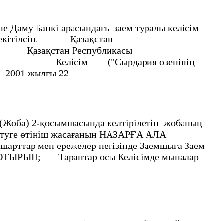
е Даму Банкі арасындағы заем туралы келісім
сы) бекітілсін. Қазақстан
 Қазақстан Республикасы
ы Келісім ("Сырдария өзенінің
2001 жылғы 22
(Жоба) 2-қосымшасында келтiрiлетiн жобаның
етуге өтiнiш жасағанын НАЗАРҒА АЛА
арттар мен ережелер негiзiнде Заемшыға Заем
ЫРЫП; Тараптар осы Келiсiмде мыналар