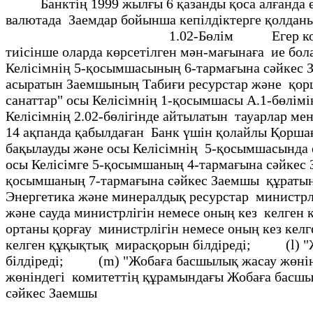
Банктiң 1999 жылғы 6 қазанды қоса алғанда енг
валютада Заемдар бойынша кепiлдiктерге қолданы
1.02-Бөлiм
Егер конте
тиiсiнше оларда көрсетiлген мән-мағынаға ие 
Келiсiмнiң 5-қосымшасының 6-тармағына сәйкес
асыратын Заемшының Табиғи ресурстар және қорш
санаттар" осы Келiсiмнiң 1-қосымшасы А.1-бөлiм
Келiсiмнiң 2.02-бөлiгiнде айтылатын тауарлар
14 ақпанда қабылдаған Банк үшiн қолайлы Қоршағ
бақылауды және осы Келiсiмнiң 5-қосымшасында
осы Келiсiмге 5-қосымшаның 4-тармағына сәйкес
қосымшаның 7-тармағына сәйкес Заемшы құраты
Энергетика және минералдық ресурстар министр
және сауда министрлiгін немесе оның кез келг
ортаны қорғау министрлiгiн немесе оның кез к
келген құқықтық мирасқорын бiлдiредi; (l) "Жоб
бiлдiредi; (m) "Жобаға басшылық жасау жөнiнде
жөнiндегi комитеттің құрамындағы Жобаға басш
сәйкес Заемшы