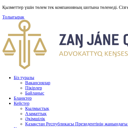
Қызметтер үшін төлем тек компанияның шотына төленеді. Сізг
Толығырақ
Біз туралы
Вакансиялар
Пікірлер
Байланыс
Бланктер
Кейстер
Қылмыстық
Азаматтық
Әкімшілік
Қазақстан Республикасы Президентінің жанындағы 