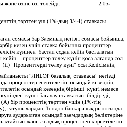
н алады және өзiне өзi төлейдi. 2.05-
ттің төрттен үш (1%-дың 3/4-і) ставкасы
ан сомасы бар Заемның негiзгi сомасы бойынша,
рбiр кезең үшiн ставка бойынша проценттер
iсiм күнiнен бастап содан кейін басталатын
н кейін - проценттер төлеу күнiн қоса алғанда сол
 (іі) "Проценттерді төлеу күнi" осы Келісімнің
 байланысты "ЛИБОР базалық ставкасы" негiздi
да проценттер есептелетiн осындай кезеңнiң
телетiн осындай кезеңнiң бiрiншi күнгi немесе
еу күніндегі күнгі бағалау ставкасын бiлдiредi;
А) бiр проценттiң төрттен үшiн (1%-тiң
су), сатушылардың Лондон банкаралық рыногында
руға аударылған осындай заемдардың бөлiктерiне
 анықтайтын және жылдық процентпен көрсетiлетін