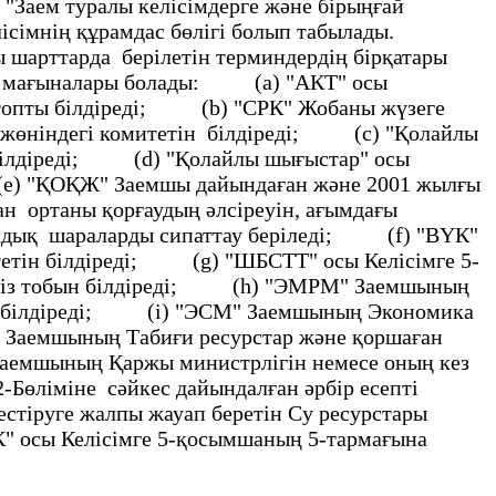
"Заем туралы келiсiмдерге және бiрыңғай
сiмнің құрамдас бөлiгі болып табылады.
арттарда берiлетiн терминдердiң бiрқатары
дай мағыналары болады: (а) "АКТ" осы
 топты бiлдiредi; (b) "СРК" Жобаны жүзеге
ы жөнiндегі комитетін бiлдiредi; (с) "Қолайлы
ды бiлдiредi; (d) "Қолайлы шығыстар" осы
 (е) "ҚОҚЖ" Заемшы дайындаған және 2001 жылғы
ан ортаны қорғаудың әлсiреуiн, ағымдағы
алдық шараларды сипаттау беріледі; (f) "ВҮК"
тетiн бiлдiредi; (g) "ШБСТТ" осы Келiсiмге 5-
елсiз тобын бiлдiредi; (h) "ЭМРМ" Заемшының
рын бiлдіредi; (i) "ЭСМ" Заемшының Экономика
 Заемшының Табиғи ресурстар және қоршаған
Заемшының Қаржы министрлігін немесе оның кез
-Бөлiмiне сәйкес дайындалған әрбiр есептi
тiруге жалпы жауап беретiн Су ресурстары
" осы Келiсiмге 5-қосымшаның 5-тармағына