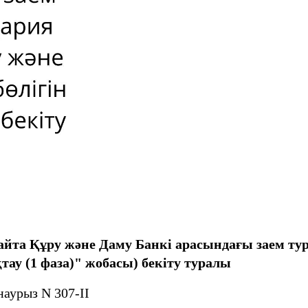
та Құру және Даму Банкі арасындағы заем тура
қтау (1 фаза)" жобасы) бекіту туралы
наурыз N 307-ІІ