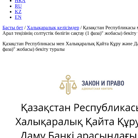
НҚА
RU
KZ
EN
Басты бет
/
Халықаралық келісімдер
/
Қазақстан Республикасы 
Арал теңізінің солтүстік бөлігін сақтау (1 фаза)" жобасы) бекіту
Қазақстан Республикасы мен Халықаралық Қайта Құру және Даму 
фаза)" жобасы) бекіту туралы