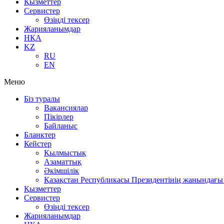
Қызметтер
Сервистер
Өзіңді тексер
Жарияланымдар
НҚА
KZ
RU
EN
Меню
Біз туралы
Вакансиялар
Пікірлер
Байланыс
Бланктер
Кейстер
Қылмыстық
Азаматтық
Әкімшілік
Қазақстан Республикасы Президентінің жанындағы 
Қызметтер
Сервистер
Өзіңді тексер
Жарияланымдар