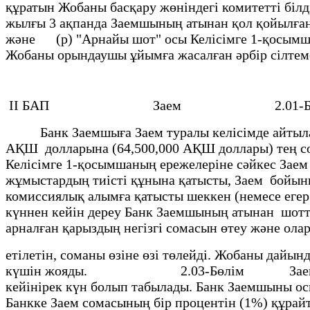
құратын Жобаны басқару жөнiндегi комитетті бiл
жылғы 3 ақпанда Заемшының атынан қол қойылған 
және (р) "Арнайы шот" осы Келiсiмге 1-қ
Жобаны орындаушы ұйымға жасалған әрбiр 
ІІ БАП Заем 2.01-Бө
Банк Заемшыға Заем туралы келісiмде айтылаты
АҚШ долларына (64,500,000 АҚШ доллары) тең со
Келiсiмге 1-қосымшаның ережелерiне сәйкес Зае
жұмыстардың тиiстi құнына қатысты, Заем бойынш
комиссиялық алымға қатысты шеккен (немесе еге
күннен кейiн дереу Банк Заемшының атынан шотт
арналған қарыздың негiзгi сомасын өтеу және ол
етiлетiн, соманы өзiне өзi төлейдi. Жобаны дайы
күшiн жояды. 2.03-Бөлiм Заем қаражатын 
кейінірек күн болып табылады. Банк Заем
Банкке Заем сомасының бiр процентін (1%) құрай