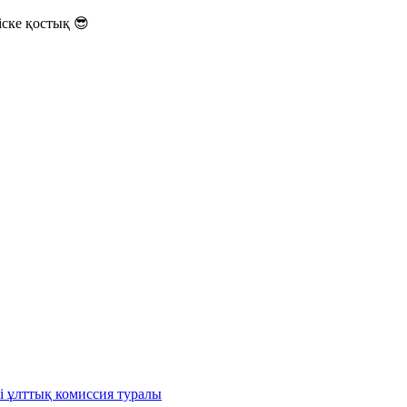
ске қостық 😎
і ұлттық комиссия туралы