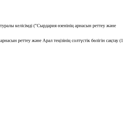
уралы келісімді ("Сырдария өзенінің арнасын реттеу және
насын реттеу және Арал теңізінің солтүстік бөлігін сақтау (1