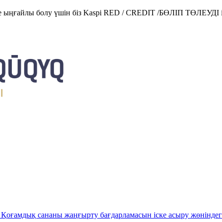
е ыңғайлы болу үшін біз Kaspi RED / CREDIT /БӨЛІП ТӨЛЕУДІ і
Қоғамдық сананы жаңғырту бағдарламасын іске асыру жөніндег