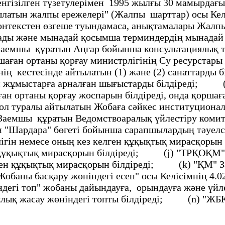
iзiлген түзетулерiмен 1995 жылғы 30 мамырдағы 
латын жалпы ережелерi" (Жалпы шарттар) осы Келi
кстен өзгеше туындамаса, анықтамалары Жалпы ш
болады және мынадай қосымша терминдердiң мына
 Заемшы құратын Аңғар бойынша консультациялық
аған ортаны қорғау министрлiгiнiң Су ресурстар
інің кестесiнде айтылатын (1) және (2) санаттар
 мен жұмыстарға арналған шығыстарды бiлдiредi;
ан ортаны қорғау жоспарын бiлдiредi, онда қоршағ
 ол туралы айтылатын Жобаға сәйкес институцион
 Заемшы құратын Ведомствоаралық үйлестіру коми
н "Шардара" бөгетi бойынша сарапшылардың тәу
лiгiн немесе оның кез келген құқықтық мирасқо
ен құқықтық мирасқорын бiлдiредi; (j) "ТРҚОҚМ"
елген құқықтық мирасқорын бiлдiредi; (k) "ҚМ" 
аны басқару жөнiндегi есеп" осы Келiсiмнiң 4.02
гi топ" жобаны дайындауға, орындауға және үйлес
ылық жасау жөнiндегi топты білдіреді; (n) "ЖБК