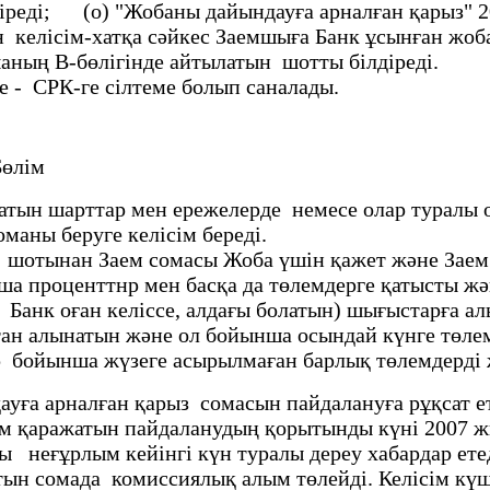
дiредi; (о) "Жобаны дайындауға арналған қарыз" 
келiсiм-хатқа сәйкес Заемшыға Банк ұсынған жоба
осымшаның В-бөлiгiнде айтылатын шотты б
сiлтеме - СРК-ге сiлтеме болып саналады
лiм
н шарттар мен ережелерде немесе олар туралы о
маны беруге келiсiм бередi.
2.02-
м шотынан Заем сомасы Жоба үшiн қажет және Зае
а проценттнр мен басқа да төлемдерге қатысты жә
р Банк оған келiссе, алдағы болатын) шығыстарға
ан алынатын және ол бойынша осындай күнге төл
ар бойынша жүзеге асырылмаған барлық төлемдердi 
ндауға арналған қарыз сомасын пайдалануға рұқсат 
пайдаланудың қорытынды күнi 2007 жылғы 28
шыны осы неғұрлым кейінгі күн туралы дере
тын сомада комиссиялық алым төлейдi. Келiсiм күш