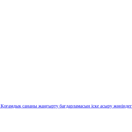
Қоғамдық сананы жаңғырту бағдарламасын іске асыру жөніндег