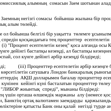
ған комиссиялық алымның сомасын Заем шотына
емның негiзгі сомасы бойынша жылына бiр процен
лық алым төлейдi.
 бойынша белгiлi бiр уақытта төлемге ұсынылмағ
редiн қосқандағыға тең проценттер есептелетiн ә
Процент есептелетiн кезең" қоса алғанда осы Кел
үнге дейінгі бастапқы кезеңді, ал бастапқы кезеңне
оспай, сол күнге дейінгі әрбір кезеңді білдіреді;
іреді; (ііі) Проценттер есептелетін әрбір кезеңге
көрсетiлетiн сатушыға Лондон банкаралық рыногын
зиттердің АҚШ долларымен бағалау проценттер есеп
й күнінен кейінгі күнi басталатын проценттер төл
сты "ЛИБОР жиынтық спредi", мынаны бiлдiредi: (
ң үшiн орташа өлшемдік маржаны алу (немесе қо
н, Банктiң ортақ валютамен заемдарды қаржыланды
өлiктерiне қатысты Банк оны қалай негiздi түрде