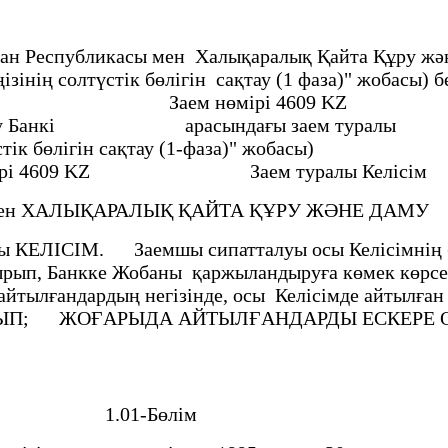
тан Республикасы мен Халықаралық Қайта Құру жән
еңізінің солтүстік бөлігін сақтау (1 фаза)" жоба
енті Заем нөмірі 4609 KZ
 Даму Банкі арасындағы заем турал
түстік бөлігін сақтау (1-фаза)" жобасы) 
 KZ Заем туралы Келісім
н ХАЛЫҚАРАЛЫҚ ҚАЙТА ҚҰРУ ЖӘНЕ ДАМУ
ағы КЕЛІСІМ. Заемшы сипатталуы осы Келiсiмнiң 
ырып, Банкке Жобаны қаржыландыруға көмек көрс
ылғандардың негізiнде, осы Келiсiмде айтылған ш
ОТЫРЫП; ЖОҒАРЫДА АЙТЫЛҒАНДАРДЫ ЕСКЕРЕ ОТ
лар 1.01-Бөлiм