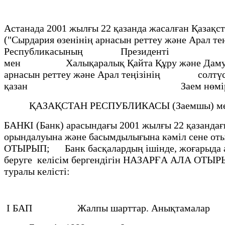
Астанада 2001 жылғы 22 қазанда жасалған Қазақс
("Сырдария өзенінің арнасын реттеу және Арал т
Республикасының Презид
мен Халықаралық Қайта Құру және
арнасын реттеу және Арал теңізінің сол
қазан Заем нөмірі 4609
ҚАЗАҚСТАН РЕСПУБЛИКАСЫ (Заемшы) ме
БАНКI (Банк) арасындағы 2001 жылғы 22 қазанд
орындалуына және басымдылығына кәміл сене от
ОТЫРЫП; Банк басқалардың ішінде, жоғарыда айт
беруге келiсiм бергендiгiн НАЗАРҒА АЛА 
туралы келiстi:
I БАП Жалпы шарттар. Анықтама