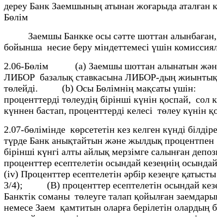
дереу Банк Заемшының атынан жоғарыда атал
Бөлiм
Заемшы Банкке осы сәтте шоттан алынбаған, За
бойынша несие беру мiндеттемесi үшiн комиссия
2.06-Бөлiм
(а) Заемшы шоттан алынатын және ол
ЛИБОР базалық ставкасына ЛИБОР-дың жиынтық сп
төлейдi. (b) Осы Бөлiмнiң мақсаты үшiн: (і) "
проценттерді төлеудiң бірінші күнін қоспай, сол к
күннен бастап, проценттерді келесі төлеу күнін қ
2.07-бөлiмiнде көрсететін кез келген күнді білд
түрде Банк анықтайтын және жылдық процентпен 
бiрiншi күнгi алты айлық мерзімге салынған депо
проценттер есептелетін осындай кезеңнің осында
(iv) Проценттер есептелетiн әрбiр кезеңге қаты
3/4); (В) проценттер есептелетiн осындай кезе
Банктiк соманы төлеуге талап қойылған заемдары
немесе Заем қамтитын оларға берiлетiн олардың б