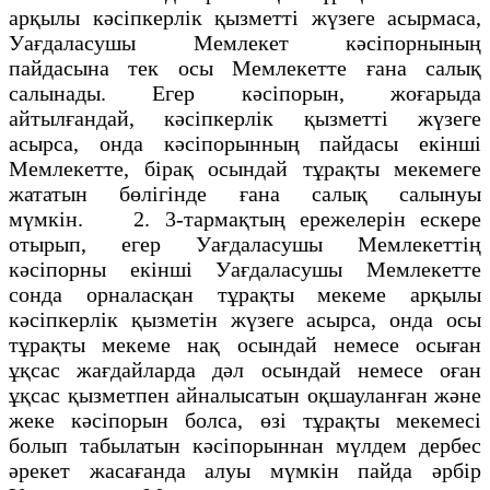
арқылы кәсіпкерлік қызметті жүзеге асырмаса,
Уағдаласушы Мемлекет кәсіпорнының
пайдасына тек осы Мемлекетте ғана салық
салынады. Егер кәсіпорын, жоғарыда
айтылғандай, кәсіпкерлік қызметті жүзеге
асырса, онда кәсіпорынның пайдасы екінші
Мемлекетте, бірақ осындай тұрақты мекемеге
жататын бөлігінде ғана салық салынуы
мүмкін. 2. 3-тармақтың ережелерін ескере
отырып, егер Уағдаласушы Мемлекеттің
кәсіпорны екінші Уағдаласушы Мемлекетте
сонда орналасқан тұрақты мекеме арқылы
кәсіпкерлік қызметін жүзеге асырса, онда осы
тұрақты мекеме нақ осындай немесе осыған
ұқсас жағдайларда дәл осындай немесе оған
ұқсас қызметпен айналысатын оқшауланған және
жеке кәсіпорын болса, өзі тұрақты мекемесі
болып табылатын кәсіпорыннан мүлдем дербес
әрекет жасағанда алуы мүмкін пайда әрбір