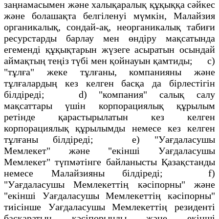
заңнамасымен және халықаралық құқыққа сәйкес
және болашақта белгіленуі мүмкін, Малайзия
органикалық, сондай-ақ, неорганикалық табиғи
ресурстарды барлау мен өндіру мақсатында
егеменді құқықтарын жүзеге асыратын осындай
аймақтың теңіз түбі мен қойнауын қамтиды; с)
"тұлға" жеке тұлғаны, компанияны және
тұлғалардың кез келген басқа да бірлестігін
білдіреді; d) "компания" салық салу
мақсаттары үшін корпорациялық құрылым
ретінде қарастырылатын кез келген
корпорациялық құрылымды немесе кез келген
тұлғаны білдіреді; е) "Уағдаласушы
Мемлекет" және "екінші Уағдаласушы
Мемлекет" түпмәтінге байланысты Қазақстанды
немесе Малайзияны білдіреді; f)
"Уағдаласушы Мемлекеттің кәсіпорны" және
"екінші Уағдаласушы Мемлекеттің кәсіпорны"
тиісінше Уағдаласушы Мемлекеттің резиденті
басқаратын кәсіпорынды және екінші