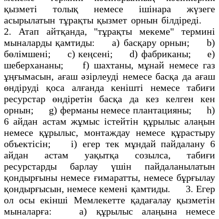
қызметі толық немесе ішінара жүзеге
асырылатын тұрақты қызмет орнын білдіреді.
2. Атап айтқанда, "тұрақты мекеме" термині
мыналарды қамтиды: а) басқару орнын; b)
бөлімшені; с) кеңсені; d) фабриканы; е)
шеберхананы; f) шахтаны, мұнай немесе газ
ұңғымасын, ағаш әзірлеуді немесе басқа да ағаш
өндіруді қоса алғанда кенішті немесе табиғи
ресурстар өндіретін басқа да кез келген кен
орнын; g) ферманы немесе плантацияны; h)
6 айдан астам жұмыс істейтін құрылыс алаңын
немесе құрылыс, монтаждау немесе құрастыру
объектісін; і) егер тек мұндай пайдалану 6
айдан астам уақытқа созылса, табиғи
ресурстарды барлау үшін пайдаланылатын
қондырғыны немесе ғимаратты, немесе бұрғылау
қондырғысын, немесе кемені қамтиды. 3. Егер
ол осы екінші Мемлекетте қадағалау қызметін
мыналарға: а) құрылыс алаңына немесе