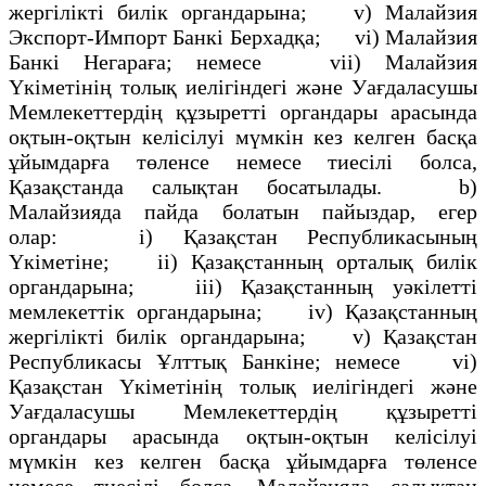
жергілікті билік органдарына; v) Малайзия
Экспорт-Импорт Банкі Берхадқа; vі) Малайзия
Банкі Негараға; немесе vіі) Малайзия
Үкіметінің толық иелігіндегі және Уағдаласушы
Мемлекеттердің құзыретті органдары арасында
оқтын-оқтын келісілуі мүмкін кез келген басқа
ұйымдарға төленсе немесе тиесілі болса,
Қазақстанда салықтан босатылады. b)
Малайзияда пайда болатын пайыздар, егер
олар: і) Қазақстан Республикасының
Үкіметіне; іі) Қазақстанның орталық билік
органдарына; ііі) Қазақстанның уәкілетті
мемлекеттік органдарына; iv) Қазақстанның
жергілікті билік органдарына; v) Қазақстан
Республикасы Ұлттық Банкіне; немесе vі)
Қазақстан Үкіметінің толық иелігіндегі және
Уағдаласушы Мемлекеттердің құзыретті
органдары арасында оқтын-оқтын келісілуі
мүмкін кез келген басқа ұйымдарға төленсе
немесе тиесілі болса, Малайзияда салықтан