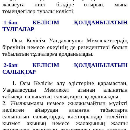
жасасуға ниет білдіре отырып, мына
төмендегілер туралы келісті:
1-бап
КЕЛІСІМ ҚОЛДАНЫЛАТЫН
ТҰЛҒАЛАР
Осы Келісім Уағдаласушы Мемлекеттердің
біреуінің немесе екеуінің де резиденттері болып
табылатын тұлғаларға қолданылады.
2-бап
КЕЛІСІМ ҚОЛДАНЫЛАТЫН
САЛЫҚТАР
1. Осы Келісім алу әдістеріне қарамастан,
Уағдаласушы Мемлекет атынан алынатын
табысқа салынатын салықтарға қолданылады.
2. Жылжымалы немесе жылжымайтын мүлікті
иеліктен айырудан алынған табыстарға
салынатын салықтарды, кәсіпорындар төлейтін
қызмет ақының немесе жалақының жалпы
сомасынан алынатын салықтарды қоса алғанда,