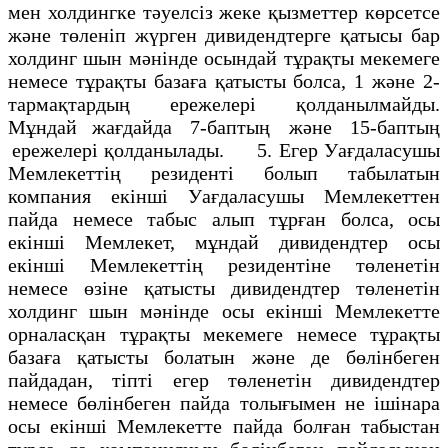
мен холдингке тәуелсіз жеке қызметтер көрсетсе
және төленіп жүрген дивидендтерге қатысы бар
холдинг шын мәнінде осындай тұрақты мекемеге
немесе тұрақты базаға қатысты болса, 1 және 2-
тармақтардың ережелері қолданылмайды.
Мұндай жағдайда 7-баптың және 15-баптың
ережелері қолданылады. 5. Егер Уағдаласушы
Мемлекеттің резиденті болып табылатын
компания екінші Уағдаласушы Мемлекеттен
пайда немесе табыс алып тұрған болса, осы
екінші Мемлекет, мұндай дивидендтер осы
екінші Мемлекеттің резидентіне төленетін
немесе өзіне қатысты дивидендтер төленетін
холдинг шын мәнінде осы екінші Мемлекетте
орналасқан тұрақты мекемеге немесе тұрақты
базаға қатысты болатын және де бөлінбеген
пайдадан, тіпті егер төленетін дивидендтер
немесе бөлінбеген пайда толығымен не ішінара
осы екінші Мемлекетте пайда болған табыстан