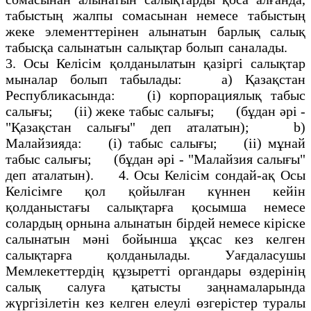
табыстың жалпы сомасынан немесе табыстың
жеке элементтерінен алынатын барлық салық
табысқа салынатын салықтар болып саналады.
3. Осы Келісім қолданылатын қазіргі салықтар
мыналар болып табылады: а) Қазақстан
Республикасында: (і) корпорациялық табыс
салығы; (іі) жеке табыс салығы; (бұдан әрі -
"Қазақстан салығы" деп аталатын); b)
Малайзияда: (і) табыс салығы; (іі) мұнай
табыс салығы; (бұдан әрі - "Малайзия салығы"
деп аталатын). 4. Осы Келісім сондай-ақ Осы
Келісімге қол қойылған күннен кейін
қолданыстағы салықтарға қосымша немесе
солардың орнына алынатын бірдей немесе кіріске
салынатын мәні бойынша ұқсас кез келген
салықтарға қолданылады. Уағдаласушы
Мемлекеттердің құзыретті органдары өздерінің
салық салуға қатысты заңнамаларында
жүргізілетін кез келген елеулі өзгерістер туралы