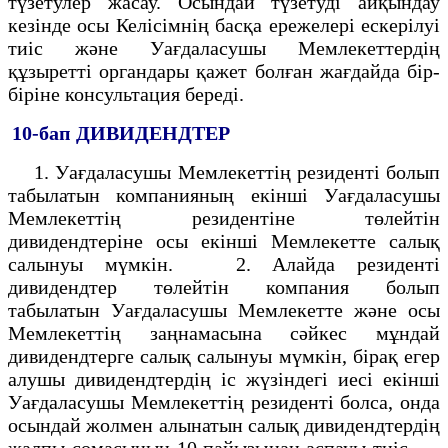
түзетулер жасау. Осындай түзетуді айқындау
кезінде осы Келісімнің басқа ережелері ескерілуі
тиіс және Уағдаласушы Мемлекеттердің
құзыретті органдары қажет болған жағдайда бір-
біріне консультация береді.
10-бап
ДИВИДЕНДТЕР
1. Уағдаласушы Мемлекеттің резиденті болып
табылатын компанияның екінші Уағдаласушы
Мемлекеттің резидентіне төлейтін
дивидендтеріне осы екінші Мемлекетте салық
салынуы мүмкін. 2. Алайда резиденті
дивидендтер төлейтін компания болып
табылатын Уағдаласушы Мемлекетте және осы
Мемлекеттің заңнамасына сәйкес мұндай
дивидендтерге салық салынуы мүмкін, бірақ егер
алушы дивидендтердің іс жүзіндегі иесі екінші
Уағдаласушы Мемлекеттің резиденті болса, онда
осындай жолмен алынатын салық дивидендтердің
жалпы сомасының 10 пайызынан аспауы тиіс.