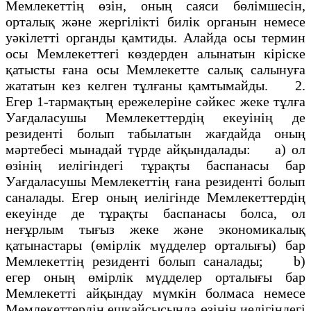
Мемлекеттің өзін, оның саяси бөлімшесін,
орталық және жергілікті билік органын немесе
уәкілетті органды қамтиды. Алайда осы термин
осы Мемлекеттегі көздерден алынатын кіріске
қатысты ғана осы Мемлекетте салық салынуға
жататын кез келген тұлғаны қамтымайды. 2.
Егер 1-тармақтың ережелеріне сәйкес жеке тұлға
Уағдаласушы Мемлекеттердің екеуінің де
резиденті болып табылатын жағдайда оның
мәртебесі мынадай түрде айқындалады: а) ол
өзінің иелігіндегі тұрақты баспанасы бар
Уағдаласушы Мемлекеттің ғана резиденті болып
саналады. Егер оның иелігінде Мемлекеттердің
екеуінде де тұрақты баспанасы болса, ол
неғұрлым тығыз жеке және экономикалық
қатынастары (өмірлік мүдделер орталығы) бар
Мемлекеттің резиденті болып саналады; b)
егер оның өмірлік мүдделер орталығы бар
Мемлекетті айқындау мүмкін болмаса немесе
Мемлекеттердің ешқайсысында өзінің иелігіндегі