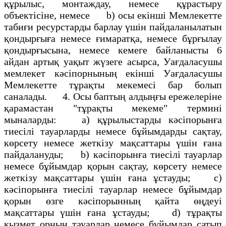
құрылыс, монтаждау, немесе құрастыру
объектісіне, немесе b) осы екінші Мемлекетте
табиғи ресурстарды барлау үшін пайдаланылатын
қондырғыға немесе ғимаратқа, немесе бұрғылау
қондырғысына, немесе кемеге байланысты 6
айдан артық уақыт жүзеге асырса, Уағдаласушы
мемлекет кәсіпорнының екінші Уағдаласушы
Мемлекетте тұрақты мекемесі бар болып
саналады. 4. Осы баптың алдыңғы ережелеріне
қарамастан "тұрақты мекеме" термині
мыналарды: а) құрылыстарды кәсіпорынға
тиесілі тауарларды немесе бұйымдарды сақтау,
көрсету немесе жеткізу мақсаттары үшін ғана
пайдалануды; b) кәсіпорынға тиесілі тауарлар
немесе бұйымдар қорын сақтау, көрсету немесе
жеткізу мақсаттары үшін ғана ұстауды; с)
кәсіпорынға тиесілі тауарлар немесе бұйымдар
қорын өзге кәсіпорынның қайта өңдеуі
мақсаттары үшін ғана ұстауды; d) тұрақты
қызмет орнын тауарлар немесе бұйымдар сатып