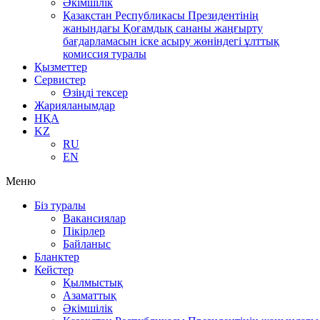
Әкімшілік
Қазақстан Республикасы Президентінің
жанындағы Қоғамдық сананы жаңғырту
бағдарламасын іске асыру жөніндегі ұлттық
комиссия туралы
Қызметтер
Сервистер
Өзіңді тексер
Жарияланымдар
НҚА
KZ
RU
EN
Меню
Біз туралы
Вакансиялар
Пікірлер
Байланыс
Бланктер
Кейстер
Қылмыстық
Азаматтық
Әкімшілік