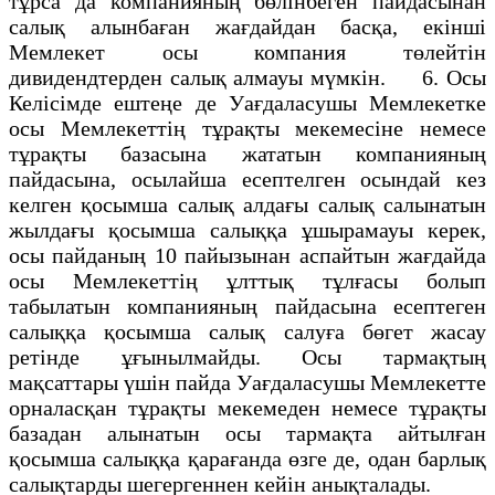
тұрса да компанияның бөлінбеген пайдасынан
салық алынбаған жағдайдан басқа, екінші
Мемлекет осы компания төлейтін
дивидендтерден салық алмауы мүмкін. 6. Осы
Келісімде ештеңе де Уағдаласушы Мемлекетке
осы Мемлекеттің тұрақты мекемесіне немесе
тұрақты базасына жататын компанияның
пайдасына, осылайша есептелген осындай кез
келген қосымша салық алдағы салық салынатын
жылдағы қосымша салыққа ұшырамауы керек,
осы пайданың 10 пайызынан аспайтын жағдайда
осы Мемлекеттің ұлттық тұлғасы болып
табылатын компанияның пайдасына есептеген
салыққа қосымша салық салуға бөгет жасау
ретінде ұғынылмайды. Осы тармақтың
мақсаттары үшін пайда Уағдаласушы Мемлекетте
орналасқан тұрақты мекемеден немесе тұрақты
базадан алынатын осы тармақта айтылған
қосымша салыққа қарағанда өзге де, одан барлық
салықтарды шегергеннен кейін анықталады.