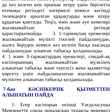
да кез келген кен орынын игеру үшін берілетін
өтемақы ретіндегі өзгермелі немесе кесімді
төлемдерге арналған құқықтарды және игеру
құқығын қамтиды. Теңіз, өзен және әуе кемелері
жылжымайтын мүлік ретінде
қарастырылмайды. 3. 1-тармақтың ережелері
жылжымайтын мүлікті тікелей пайдаланудан,
жалға беруден немесе кез келген басқа нысанда
пайдаланудан алынған табысқа қолданылады.
4. 1 және 3-тармақтардың ережелері, сондай-ақ
кәсіпорынның жылжымайтын мүлкінен
алынатын табысқа және тәуелсіз жеке қызметтер
көрсету үшін пайдаланылатын жылжымайтын
мүліктен алынатын табысқа қолданылады.
7-бап
КӘСІПКЕРЛІК ҚЫЗМЕТТЕН
АЛЫНАТЫН ПАЙДА
1. Егер кәсіпорын екінші Уағдаласушы
Мемлекетте сонда орналасқан тұрақты мекемесі