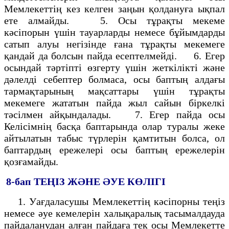
Мемлекеттің кез келген заңын қолдануға ықпал
ете алмайды. 5. Осы тұрақты мекеме
кәсіпорын үшін тауарларды немесе бұйымдарды
сатып алуы негізінде ғана тұрақты мекемеге
қандай да болсын пайда есептелмейді. 6. Егер
осындай тәртіпті өзгерту үшін жеткілікті және
дәлелді себептер болмаса, осы баптың алдағы
тармақтарының мақсаттары үшін тұрақты
мекемеге жататын пайда жыл сайын біркелкі
тәсілмен айқындалады. 7. Егер пайда осы
Келісімнің басқа баптарында олар туралы жеке
айтылатын табыс түрлерін қамтитын болса, ол
баптардың ережелері осы баптың ережелерін
қозғамайды.
8-бап
ТЕҢІЗ ЖӘНЕ ӘУЕ КӨЛІГІ
1. Уағдаласушы Мемлекеттің кәсіпорны теңіз
немесе әуе кемелерін халықаралық тасымалдауда
пайдаланудан алған пайдаға тек осы Мемлекетте