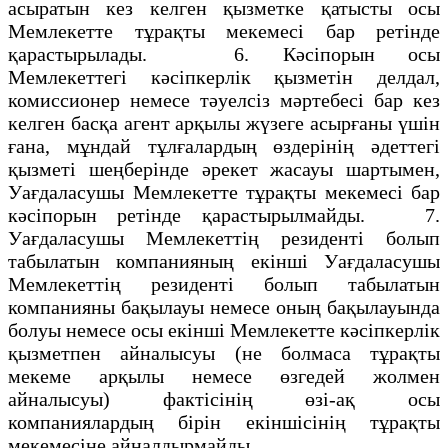
асыратын кез келген қызметке қатысты осы
Мемлекетте тұрақты мекемесі бар ретінде
қарастырылады. 6. Кәсіпорын осы
Мемлекеттегі кәсіпкерлік қызметін делдал,
комиссионер немесе тәуелсіз мәртебесі бар кез
келген басқа агент арқылы жүзеге асырғаны үшін
ғана, мұндай тұлғалардың өздерінің әдеттегі
қызметі шеңберінде әрекет жасауы шартымен,
Уағдаласушы Мемлекетте тұрақты мекемесі бар
кәсіпорын ретінде қарастырылмайды. 7.
Уағдаласушы Мемлекеттің резиденті болып
табылатын компанияның екінші Уағдаласушы
Мемлекеттің резиденті болып табылатын
компанияны бақылауы немесе оның бақылауында
болуы немесе осы екінші Мемлекетте кәсіпкерлік
қызметпен айналысуы (не болмаса тұрақты
мекеме арқылы немесе өзгедей жолмен
айналысуы) фактісінің өзі-ақ осы
компаниялардың бірін екіншісінің тұрақты
мекемесіне айналдырмайды.