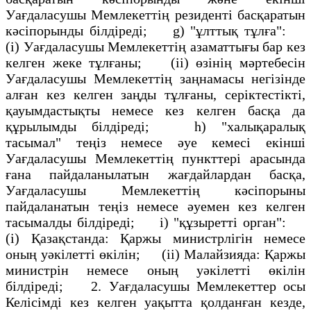
Уағдаласушы Мемлекеттің резиденті басқаратын
кәсіпорынды білдіреді; g) "ұлттық тұлға":
(і) Уағдаласушы Мемлекеттің азаматтығы бар кез
келген жеке тұлғаны; (іі) өзінің мәртебесін
Уағдаласушы Мемлекеттің заңнамасы негізінде
алған кез келген заңды тұлғаны, серіктестікті,
қауымдастықты немесе кез келген басқа да
құрылымды білдіреді; h) "халықаралық
тасымал" теңіз немесе әуе кемесі екінші
Уағдаласушы Мемлекеттің пункттері арасында
ғана пайдаланылатын жағдайлардан басқа,
Уағдаласушы Мемлекеттің кәсіпорыны
пайдаланатын теңіз немесе әуемен кез келген
тасымалды білдіреді; і) "құзыретті орган":
(і) Қазақстанда: Қаржы министрлігін немесе
оның уәкілетті өкілін; (іі) Малайзияда: Қаржы
министрін немесе оның уәкілетті өкілін
білдіреді; 2. Уағдаласушы Мемлекеттер осы
Келісімді кез келген уақытта қолданған кезде,