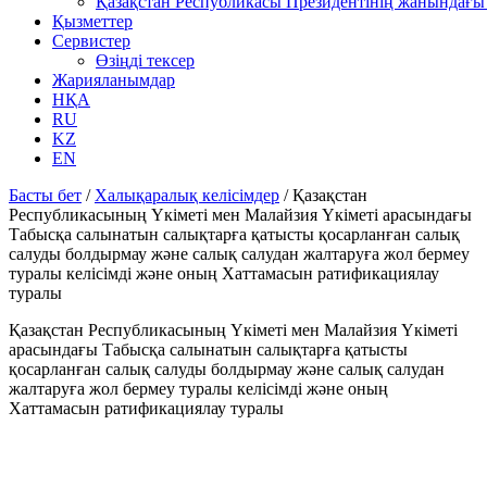
Қазақстан Республикасы Президентінің жанындағы 
Қызметтер
Сервистер
Өзіңді тексер
Жарияланымдар
НҚА
RU
KZ
EN
Басты бет
/
Халықаралық келісімдер
/
Қазақстан
Республикасының Үкіметі мен Малайзия Үкіметі арасындағы
Табысқа салынатын салықтарға қатысты қосарланған салық
салуды болдырмау және салық салудан жалтаруға жол бермеу
туралы келісімді және оның Хаттамасын ратификациялау
туралы
Қазақстан Республикасының Үкіметі мен Малайзия Үкіметі
арасындағы Табысқа салынатын салықтарға қатысты
қосарланған салық салуды болдырмау және салық салудан
жалтаруға жол бермеу туралы келісімді және оның
Хаттамасын ратификациялау туралы