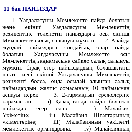
11-бап
ПАЙЫЗДАР
1. Уағдаласушы Мемлекетте пайда болатын
және екінші Уағдаласушы Мемлекеттің
резидентіне төленетін пайыздарға осы екінші
Мемлекетте салық салынуы мүмкін. 2. Алайда
мұндай пайыздарға сондай-ақ олар пайда
болатын Уағдаласушы Мемлекетте осы
Мемлекеттің заңнамасына сәйкес салық салынуы
мүмкін, бірақ егер пайыздардың болашақтағы
нақты иесі екінші Уағдаласушы Мемлекеттің
резиденті болса, онда осылай алынған салық
пайыздардың жалпы сомасының 10 пайызынан
аспауы керек. 3. 2-тармақтың ережелеріне
қарамастан: а) Қазақстанда пайда болатын
пайыздар, егер олар: і) Малайзия
Үкіметіне; іі) Малайзия Штаттарының
үкіметтеріне; ііі) Малайзияның уәкілетті
мемлекеттік органдарына; iv) Малайзияның