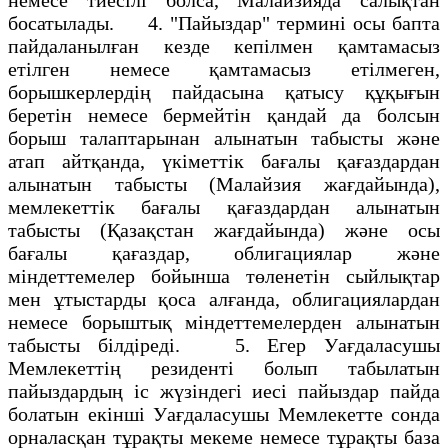
босатылады. 4. "Пайыздар" термині осы бапта
пайдаланылған кезде кепілмен қамтамасыз
етілген немесе қамтамасыз етілмеген,
борышкерлердің пайдасына қатысу құқығын
беретін немесе бермейтін қандай да болсын
борыш талаптарынан алынатын табысты және
атап айтқанда, үкіметтік бағалы қағаздардан
алынатын табысты (Малайзия жағдайында),
мемлекеттік бағалы қағаздардан алынатын
табысты (Қазақстан жағдайында) және осы
бағалы қағаздар, облигациялар және
міндеттемелер бойынша төленетін сыйлықтар
мен ұтыстарды қоса алғанда, облигациялардан
немесе борыштық міндеттемелерден алынатын
табысты білдіреді. 5. Егер Уағдаласушы
Мемлекеттің резиденті болып табылатын
пайыздардың іс жүзіндегі иесі пайыздар пайда
болатын екінші Уағдаласушы Мемлекетте сонда
орналасқан тұрақты мекеме немесе тұрақты база