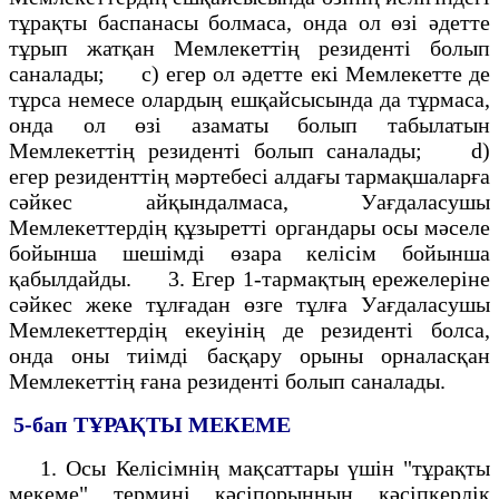
тұрақты баспанасы болмаса, онда ол өзі әдетте
тұрып жатқан Мемлекеттің резиденті болып
саналады; с) егер ол әдетте екі Мемлекетте де
тұрса немесе олардың ешқайсысында да тұрмаса,
онда ол өзі азаматы болып табылатын
Мемлекеттің резиденті болып саналады; d)
егер резиденттің мәртебесі алдағы тармақшаларға
сәйкес айқындалмаса, Уағдаласушы
Мемлекеттердің құзыретті органдары осы мәселе
бойынша шешімді өзара келісім бойынша
қабылдайды. 3. Егер 1-тармақтың ережелеріне
сәйкес жеке тұлғадан өзге тұлға Уағдаласушы
Мемлекеттердің екеуінің де резиденті болса,
онда оны тиімді басқару орыны орналасқан
Мемлекеттің ғана резиденті болып саналады.
5-бап
ТҰРАҚТЫ МЕКЕМЕ
1. Осы Келісімнің мақсаттары үшін "тұрақты
мекеме" термині кәсіпорынның кәсіпкерлік