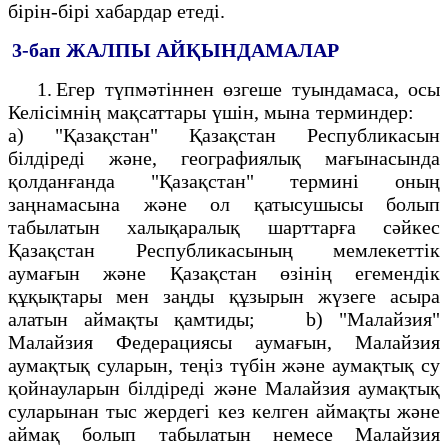
бірін-бірі хабардар етеді.
3-бап
ЖАЛПЫ АЙҚЫНДАМАЛАР
1. Егер түпмәтіннен өзгеше туындамаса, осы
Келісімнің мақсаттары үшін, мына терминдер:
а) "Қазақстан" Қазақстан Республикасын
білдіреді және, географиялық мағынасында
қолданғанда "Қазақстан" термині оның
заңнамасына және ол қатысушысы болып
табылатын халықаралық шарттарға сәйкес
Қазақстан Республикасының мемлекеттік
аумағын және Қазақстан өзінің егемендік
құқықтары мен заңды құзырын жүзеге асыра
алатын аймақты қамтиды; b) "Малайзия"
Малайзия Федерациясы аумағын, Малайзия
аумақтық суларын, теңіз түбін және аумақтық су
қойнауларын білдіреді және Малайзия аумақтық
суларынан тыс жердегі кез келген аймақты және
аймақ болып табылатын немесе Малайзия