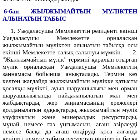
6-бап
ЖЫЛЖЫМАЙТЫН МҮЛІКТЕН
АЛЫНАТЫН ТАБЫС
1. Уағдаласушы Мемлекеттің резиденті екінші
Уағдаласушы Мемлекетте орналасқан
жылжымайтын мүліктен алынатын табысқа осы
екінші Мемлекетте салық салынуы мүмкін. 2.
"Жылжымайтын мүлік" термині қаралып отырған
мүлік орналасқан Уағдаласушы Мемлекеттің
заңнамасы бойынша анықталады. Термин кез
келген жағдайда жылжымайтын мүлікке қатысты
қосалқы мүлікті, ауыл шаруашылығы мен орман
шаруашылығында пайдаланылатын мал мен
жабдықтарды, жер заңнамасының ережелері
қолданылатын құқықтарды, жылжымайтын мүлік
узуфруктын және минералдық ресурстарды,
мұнай немесе газ ұңғымасын, ағаш әзірлеуді
немесе басқа да ағаш өндіруді қоса алғанда
кенішті немесе табиғи ресурстар өндіретін басқа