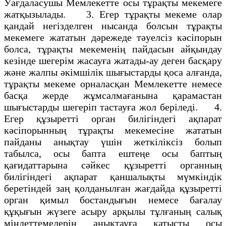
Уағдаласушы Мемлекетте осы тұрақты мекемеге
жатқызылады. 3. Егер тұрақты мекеме олар
қандай негізделген нысанда болсын тұрақты
мекемеге жататын дәрежеде тәуелсіз кәсіпорын
болса, тұрақты мекеменің пайдасын айқындау
кезінде шегерім жасауға жатады-ау деген басқару
және жалпы әкімшілік шығыстарды қоса алғанда,
тұрақты мекеме орналасқан Мемлекетте немесе
басқа жерде жұмсалмағанына қарамастан
шығыстарды шегеріп тастауға жол беріледі. 4.
Егер құзыретті орган билігіндегі ақпарат
кәсіпорынның тұрақты мекемесіне жататын
пайданы анықтау үшін жеткіліксіз болып
табылса, осы бапта ештеңе осы баптың
қағидаттарына сәйкес құзыретті органның
билігіндегі ақпарат қаншалықты мүмкіндік
беретіндей заң қолданылған жағдайда құзыретті
орган қимыл бостандығын немесе бағалау
құқығын жүзеге асыру арқылы тұлғаның салық
міндеттемелерін анықтауға қатысты осы