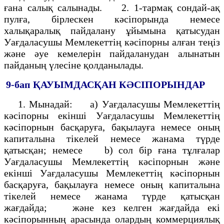
ғана салық салынады. 2. 1-тармақ сондай-ақ
пулға, бірлескен кәсіпорында немесе
халықаралық пайдалану ұйымына қатысудан
Уағдаласушы Мемлекеттің кәсіпорны алған теңіз
және әуе кемелерін пайдаланудан алынатын
пайданың үлесіне қолданылады.
9-бап
ҚАУЫМДАСҚАН КӘСІПОРЫНДАР
1. Мынадай: а) Уағдаласушы Мемлекеттің
кәсіпорны екінші Уағдаласушы Мемлекеттің
кәсіпорнын басқаруға, бақылауға немесе оның
капиталына тікелей немесе жанама түрде
қатысқан; немесе b) сол бір ғана тұлғалар
Уағдаласушы Мемлекеттің кәсіпорнын және
екінші Уағдаласушы Мемлекеттің кәсіпорнын
басқаруға, бақылауға немесе оның капиталына
тікелей немесе жанама түрде қатысқан
жағдайда; және кез келген жағдайда екі
кәсіпорынның арасында олардың коммерциялық