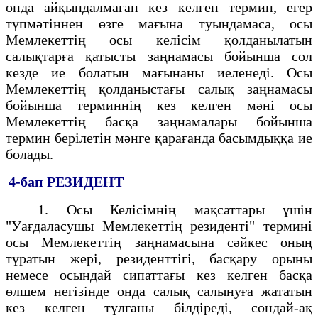
онда айқындалмаған кез келген термин, егер
түпмәтіннен өзге мағына туындамаса, осы
Мемлекеттің осы келісім қолданылатын
салықтарға қатысты заңнамасы бойынша сол
кезде ие болатын мағынаны иеленеді. Осы
Мемлекеттің қолданыстағы салық заңнамасы
бойынша терминнің кез келген мәні осы
Мемлекеттің басқа заңнамалары бойынша
термин берілетін мәнге қарағанда басымдыққа ие
болады.
4-бап
РЕЗИДЕНТ
1. Осы Келісімнің мақсаттары үшін
"Уағдаласушы Мемлекеттің резиденті" термині
осы Мемлекеттің заңнамасына сәйкес оның
тұратын жері, резиденттігі, басқару орыны
немесе осындай сипаттағы кез келген басқа
өлшем негізінде онда салық салынуға жататын
кез келген тұлғаны білдіреді, сондай-ақ