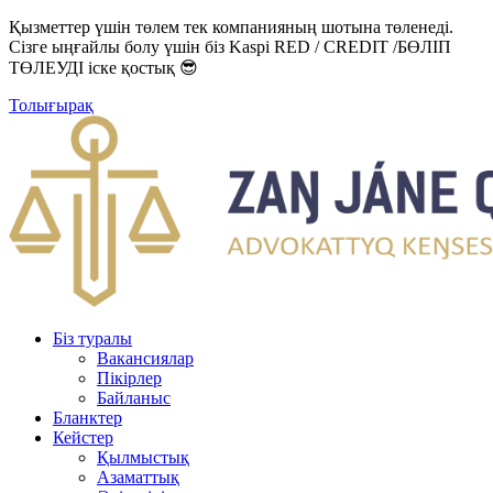
Қызметтер үшін төлем тек компанияның шотына төленеді.
Сізге ыңғайлы болу үшін біз Kaspi RED / CREDIT /БӨЛІП
ТӨЛЕУДІ іске қостық 😎
Толығырақ
Біз туралы
Вакансиялар
Пікірлер
Байланыс
Бланктер
Кейстер
Қылмыстық
Азаматтық