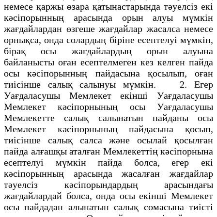
немесе қаржы өзара қатынастарында тәуелсіз екі
кәсіпорынның арасында орын алуы мүмкін
жағдайлардан өзгеше жағдайлар жасалса немесе
орнықса, онда солардың біріне есептелуі мүмкін,
бірақ осы жағдайлардың орын алуына
байланысты оған есептелмеген кез келген пайда
осы кәсіпорынның пайдасына қосылып, оған
тиісінше салық салынуы мүмкін. 2. Егер
Уағдаласушы Мемлекет екінші Уағдаласушы
Мемлекет кәсіпорнының осы Уағдаласушы
Мемлекетте салық салынатын пайданы осы
Мемлекет кәсіпорнының пайдасына қосып,
тиісінше салық салса және осылай қосылған
пайда алғашқы аталған Мемлекеттің кәсіпорнына
есептелуі мүмкін пайда болса, егер екі
кәсіпорынның арасында жасалған жағдайлар
тәуелсіз кәсіпорындардың арасындағы
жағдайлардай болса, онда осы екінші Мемлекет
осы пайдадан алынатын салық сомасына тиісті