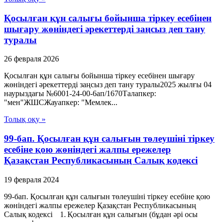
Қосылған құн салығы бойынша тіркеу есебінен
шығару жөніндегі әрекеттерді заңсыз деп тану
туралы
26 февраля 2026
Қосылған құн салығы бойынша тіркеу есебінен шығару
жөніндегі әрекеттерді заңсыз деп тану туралы2025 жылғы 04
наурыздағы №6001-24-00-6ап/1670Талапкер:
"мен"ЖШСЖауапкер: "Мемлек...
Толық оқу »
99-бап. Қосылған құн салығын төлеушіні тіркеу
есебіне қою жөніндегі жалпы ережелер
Қазақстан Республикасының Салық кодексі
19 февраля 2024
99-бап. Қосылған құн салығын төлеушіні тіркеу есебіне қою
жөніндегі жалпы ережелер Қазақстан Республикасының
Салық кодексі 1. Қосылған құн салығын (бұдан әрі осы