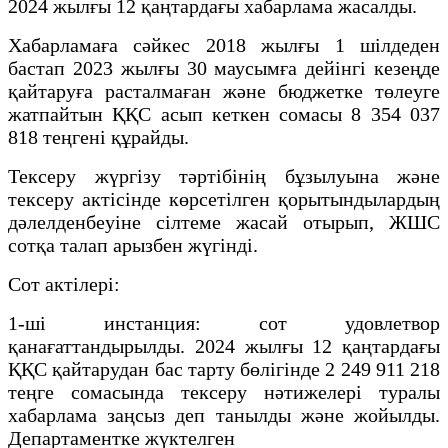
2024 жылғы 12 қаңтардағы хабарлама жасалды.
Хабарламаға сәйкес 2018 жылғы 1 шілдеден
бастап 2023 жылғы 30 маусымға дейінгі кезеңде
қайтаруға расталмаған және бюджетке төлеуге
жатпайтын ҚҚС асып кеткен сомасы 8 354 037
818 теңгені құрайды.
Тексеру жүргізу тәртібінің бұзылуына және
тексеру актісінде көрсетілген қорытындылардың
дәлелденбеуіне сілтеме жасай отырып, ЖШС
сотқа талап арызбен жүгінді.
Сот актілері:
1-ші инстанция: сот удовлетвор
қанағаттандырылды. 2024 жылғы 12 қаңтардағы
ҚҚС қайтарудан бас тарту бөлігінде 2 249 911 218
теңге сомасында тексеру нәтижелері туралы
хабарлама заңсыз деп танылды және жойылды.
Департаментке жүктелген