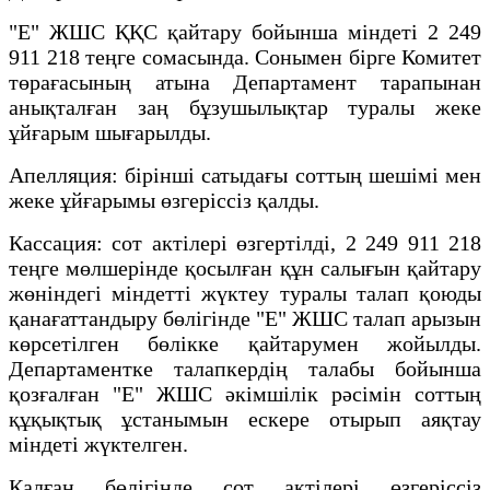
"Е" ЖШС ҚҚС қайтару бойынша міндеті 2 249
911 218 теңге сомасында. Сонымен бірге Комитет
төрағасының атына Департамент тарапынан
анықталған заң бұзушылықтар туралы жеке
ұйғарым шығарылды.
Апелляция: бірінші сатыдағы соттың шешімі мен
жеке ұйғарымы өзгеріссіз қалды.
Кассация: сот актілері өзгертілді, 2 249 911 218
теңге мөлшерінде қосылған құн салығын қайтару
жөніндегі міндетті жүктеу туралы талап қоюды
қанағаттандыру бөлігінде "Е" ЖШС талап арызын
көрсетілген бөлікке қайтарумен жойылды.
Департаментке талапкердің талабы бойынша
қозғалған "Е" ЖШС әкімшілік рәсімін соттың
құқықтық ұстанымын ескере отырып аяқтау
міндеті жүктелген.
Қалған бөлігінде сот актілері өзгеріссіз