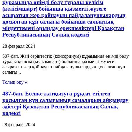
құрамында өнімді бөлу туралы келісім
(келісімшарт) бойынша қызметті жүзеге
асыратын жер қойнауын пайдаланушылардың
қосылған құн салығы бойынша салықтық
міндеттемені орындау ерекшеліктері Қазақстан
Республикасының Салық кодексі
28 февраля 2024
507-бап. Жай серіктестік (консорциум) құрамында өнімді бөлу
туралы келісім (келісімшарт) бойынша қызметті жүзеге
асыратын жер қойнауын пайдаланушылардың қосылған құн
салығы...
Толық оқу »
487-бап. Есепке жатқызуға рұқсат етілген
қосылған құн салығының сомаларын айқындау
әдістері Қазақстан Республикасының Салық
кодексі
28 февраля 2024