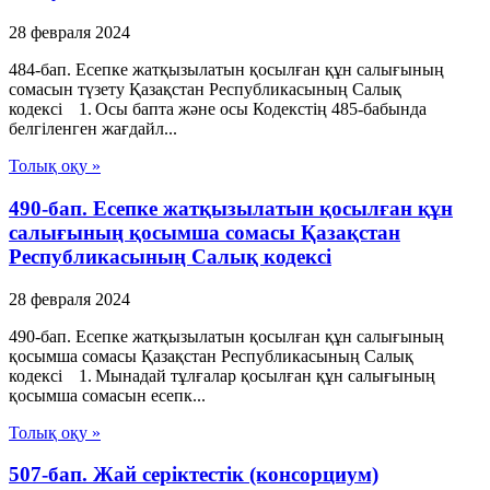
28 февраля 2024
484-бап. Есепке жатқызылатын қосылған құн салығының
сомасын түзету Қазақстан Республикасының Салық
кодексі 1. Осы бапта және осы Кодекстің 485-бабында
белгіленген жағдайл...
Толық оқу »
490-бап. Есепке жатқызылатын қосылған құн
салығының қосымша сомасы Қазақстан
Республикасының Салық кодексі
28 февраля 2024
490-бап. Есепке жатқызылатын қосылған құн салығының
қосымша сомасы Қазақстан Республикасының Салық
кодексі 1. Мынадай тұлғалар қосылған құн салығының
қосымша сомасын есепк...
Толық оқу »
507-бап. Жай серіктестік (консорциум)