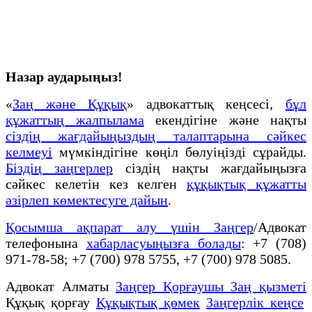
Назар аударыңыз!
«
Заң және Құқық
» адвокаттық кеңсесі,
бұл
құжаттың жалпылама
екендігіне және нақты
сіздің жағдайыңыздың талаптарына сәйкес
келмеуі
мүмкіндігіне көңіл бөлуіңізді сұрайды.
Біздің заңгерлер
сіздің нақты жағдайыңызға
сәйкес келетін кез келген
құқықтық құжатты
әзірлеп көмектесуге дайын
.
Қосымша ақпарат алу үшін Заңгер
/Адвокат
телефонына
хабарласуыңызға болады
: +7 (708)
971-78-58; +7 (700) 978 5755, +7 (700) 978 5085.
Адвокат Алматы
Заңгер Қорғаушы Заң қызметі
Құқық қорғау
Құқықтық қөмек
Заңгерлік кеңсе