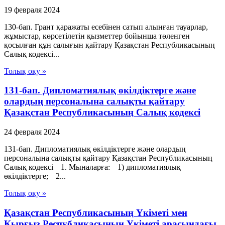
19 февраля 2024
130-бап. Грант қаражаты есебінен сатып алынған тауарлар,
жұмыстар, көрсетілетін қызметтер бойынша төленген
қосылған құн салығын қайтару Қазақстан Республикасының
Салық кодексі...
Толық оқу »
131-бап. Дипломатиялық өкілдіктерге және
олардың персоналына салықты қайтару
Қазақстан Республикасының Салық кодексі
24 февраля 2024
131-бап. Дипломатиялық өкілдіктерге және олардың
персоналына салықты қайтару Қазақстан Республикасының
Салық кодексі 1. Мыналарға: 1) дипломатиялық
өкілдіктерге; 2...
Толық оқу »
Қазақстан Республикасының Үкiметi мен
Қырғыз Республикасының Үкiметi арасындағы