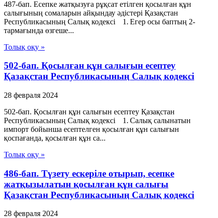
487-бап. Есепке жатқызуға рұқсат етілген қосылған құн
салығының сомаларын айқындау әдістері Қазақстан
Республикасының Салық кодексі 1. Егер осы баптың 2-
тармағында өзгеше...
Толық оқу »
502-бап. Қосылған құн салығын есептеу
Қазақстан Республикасының Салық кодексі
28 февраля 2024
502-бап. Қосылған құн салығын есептеу Қазақстан
Республикасының Салық кодексі 1. Салық салынатын
импорт бойынша есептелген қосылған құн салығын
қоспағанда, қосылған құн са...
Толық оқу »
486-бап. Түзету ескеріле отырып, есепке
жатқызылатын қосылған құн салығы
Қазақстан Республикасының Салық кодексі
28 февраля 2024