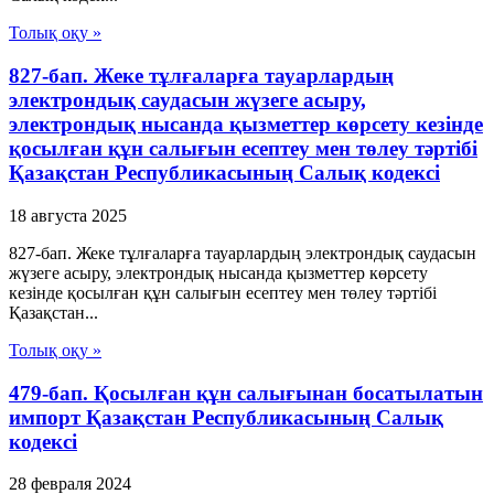
Толық оқу »
827-бап. Жеке тұлғаларға тауарлардың
электрондық саудасын жүзеге асыру,
электрондық нысанда қызметтер көрсету кезінде
қосылған құн салығын есептеу мен төлеу тәртібі
Қазақстан Республикасының Салық кодексі
18 августа 2025
827-бап. Жеке тұлғаларға тауарлардың электрондық саудасын
жүзеге асыру, электрондық нысанда қызметтер көрсету
кезінде қосылған құн салығын есептеу мен төлеу тәртібі
Қазақстан...
Толық оқу »
479-бап. Қосылған құн салығынан босатылатын
импорт Қазақстан Республикасының Салық
кодексі
28 февраля 2024