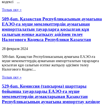
кодексі ...
Толық оқу »
509-бап. Қазақстан Республикасының аумағына
ЕАЭО-ға мүше мемлекеттердің аумағынан
импортталатын тауарларға қосылған құн
салығын есепке жатқызу әдісімен төлеу
Налогового Кодекса Республики Казахстан
28 февраля 2024
509-бап. Қазақстан Республикасының аумағына ЕАЭО-ға
мүше мемлекеттердің аумағынан импортталатын тауарларға
қосылған құн салығын есепке жатқызу әдісімен төлеу
Налогового Кодекс...
Толық оқу »
529-бап. Комиссия (тапсырма) шарттары
бойынша тауарларды ЕАЭО-ға мүше
мемлекеттердің аумақтарынан Қазақстан
Республикасының аумағына импорттау кезінде