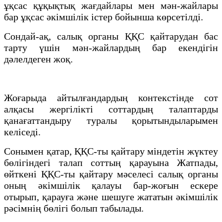
ұқсас құқықтық жағдайлары мен мән-жайлары
бар ұқсас әкімшілік істер бойынша көрсетілді.
Сондай-ақ, салық органы ҚҚС қайтарудан бас
тарту үшін мән-жайлардың бар екендігін
дәлелдеген жоқ.
Жоғарыда айтылғандардың контекстінде сот
алқасы жергілікті соттардың талаптарды
қанағаттандыру туралы қорытындыларымен
келіседі.
Сонымен қатар, ҚҚС-ты қайтару міндетін жүктеу
бөлігіндегі талап соттың қарауына Жатпады,
өйткені ҚҚС-ты қайтару мәселесі салық органы
оның әкімшілік қалауы бар-жоғын ескере
отырып, қарауға және шешуге жататын әкімшілік
рәсімнің бөлігі болып табылады.