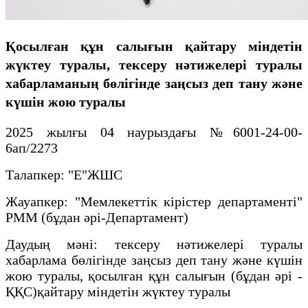
Қосылған құн салығын қайтару міндетін
жүктеу туралы, тексеру нәтижелері туралы
хабарламаның бөлігінде заңсыз деп тану және
күшін жою туралы
2025 жылғы 04 наурыздағы №6001-24-00-
6ап/2273
Талапкер: "Е"ЖШС
Жауапкер: "Мемлекеттік кірістер департаменті"
РММ (бұдан әрі-Департамент)
Даудың мәні: тексеру нәтижелері туралы
хабарлама бөлігінде заңсыз деп тану және күшін
жою туралы, қосылған құн салығын (бұдан әрі -
ҚҚС)қайтару міндетін жүктеу туралы