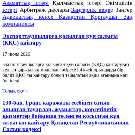
Азаматтық істері
Қылмыстық істері Әкімшілік
істері
Арбитраж даулары
Заңгерлік кеңе
с Заңгер
Адвокаттық кеңсе Қазақстан Қорғаушы Заң
компаниясы
Экспорттаушыларға қосылған құн салығы
(ҚҚС) қайтару
17 июля 2026
Экспорттаушыларға қосылған құн салығы (ҚҚС) қайтаруКез
келген қаржылық модельде, әсіресе ірі кәсіпорындарда бір
бөлігі ҚҚС-ты қайтару болып табылатын ақша ағынына көп
бөлінеді...
Толық оқу »
130-бап. Грант қаражаты есебінен сатып
алынған тауарлар, жұмыстар, көрсетілетін
қызметтер бойынша төленген қосылған құн
салығын қайтару Қазақстан Республикасының
Салық кодексі