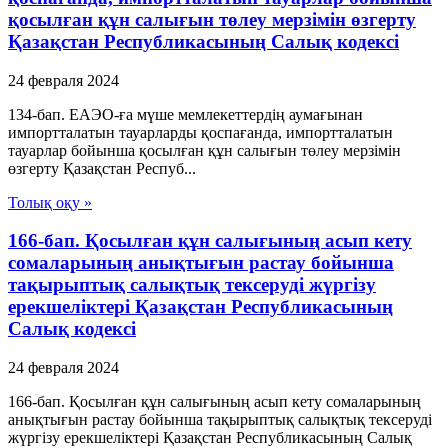
қосылған құн салығын төлеу мерзімін өзгерту
Қазақстан Республикасының Салық кодексі
24 февраля 2024
134-бап. ЕАЭО-ға мүше мемлекеттердің аумағынан
импортталатын тауарларды қоспағанда, импортталатын
тауарлар бойынша қосылған құн салығын төлеу мерзімін
өзгерту Қазақстан Респуб...
Толық оқу »
166-бап. Қосылған құн салығының асып кету
сомаларының анықтығын растау бойынша
тақырыптық салықтық тексеруді жүргізу
ерекшеліктері Қазақстан Республикасының
Салық кодексі
24 февраля 2024
166-бап. Қосылған құн салығының асып кету сомаларының
анықтығын растау бойынша тақырыптық салықтық тексеруді
жүргізу ерекшеліктері Қазақстан Республикасының Салық