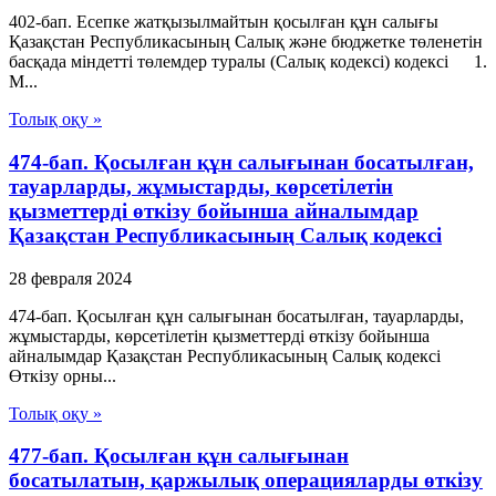
402-бап. Есепке жатқызылмайтын қосылған құн салығы
Қазақстан Республикасының Салық және бюджетке төленетін
басқада міндетті төлемдер туралы (Салық кодексі) кодексі 1.
М...
Толық оқу »
474-бап. Қосылған құн салығынан босатылған,
тауарларды, жұмыстарды, көрсетілетін
қызметтерді өткізу бойынша айналымдар
Қазақстан Республикасының Салық кодексі
28 февраля 2024
474-бап. Қосылған құн салығынан босатылған, тауарларды,
жұмыстарды, көрсетілетін қызметтерді өткізу бойынша
айналымдар Қазақстан Республикасының Салық кодексі
Өткізу орны...
Толық оқу »
477-бап. Қосылған құн салығынан
босатылатын, қаржылық операцияларды өткізу