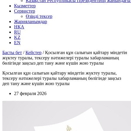
Қазақстан Республикасы Президентінің жанындағы 
Қызметтер
Сервистер
Өзіңді тексер
Жарияланымдар
НҚА
RU
KZ
EN
Басты бет
/
Кейстер
/
Қосылған құн салығын қайтару міндетін
жүктеу туралы, тексеру нәтижелері туралы хабарламаның
бөлігінде заңсыз деп тану және күшін жою туралы
Қосылған құн салығын қайтару міндетін жүктеу туралы,
тексеру нәтижелері туралы хабарламаның бөлігінде заңсыз
деп тану және күшін жою туралы
27 февраля 2026