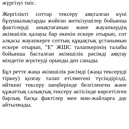
жүргізуі тиіс.
Жергілікті соттар тексеру аяқталған күні
бұзушылықтарды жойған жеткізушілер бойынша
фактілерді анықтағанын және жауапкердің
әкімшілік қалауы бар екенін ескере отырып, сот
алқасы жауапкерге соттың құқықтық ұстанымын
ескере отырып, "Е" ЖШС талапкерінің талабы
бойынша басталған әкімшілік рәсімді аяқтау
міндетін жүктеуді орынды деп санады.
Бұл ретте жаңа әкімшілік рәсімді (жаңа тексеруді
тіркеу) қозғау талап етілмегені түсіндірілді,
өйткені тексеру шеңберінде белгіленген және
құжаттық салықтық тексеру актісінде көрсетілген
барлық басқа фактілер мен мән-жайларға дау
айтылмады.