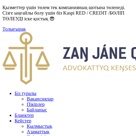
Қызметтер үшін төлем тек компанияның шотына төленеді.
Сізге ыңғайлы болу үшін біз Kaspi RED / CREDIT /БӨЛІП
ТӨЛЕУДІ іске қостық 😎
Толығырақ
Біз туралы
Вакансиялар
Пікірлер
Байланыс
Бланктер
Кейстер
Қылмыстық
Азаматтық