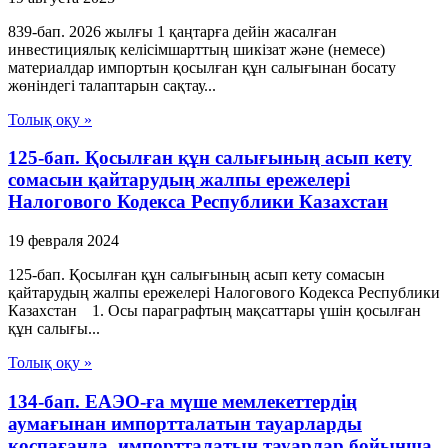
839-бап. 2026 жылғы 1 қаңтарға дейін жасалған
инвестициялық келісімшарттың шикізат және (немесе)
материалдар импортын қосылған құн салығынан босату
жөніндегі талаптарын сақтау...
Толық оқу »
125-бап. Қосылған құн салығының асып кету
сомасын қайтарудың жалпы ережелері
Налогового Кодекса Республики Казахстан
19 февраля 2024
125-бап. Қосылған құн салығының асып кету сомасын
қайтарудың жалпы ережелері Налогового Кодекса Республики
Казахстан 1. Осы параграфтың мақсаттары үшін қосылған
құн салығы...
Толық оқу »
134-бап. ЕАЭО-ға мүше мемлекеттердің
аумағынан импортталатын тауарларды
қоспағанда, импортталатын тауарлар бойынша