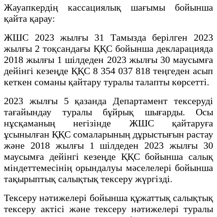
Жауапкердің кассациялық шағымы бойынша
қайта қарау:
ЖШС 2023 жылғы 31 Тамызда берілген 2023
жылғы 2 тоқсандағы ҚҚС бойынша декларацияда
2018 жылғы 1 шілдеден 2023 жылғы 30 маусымға
дейінгі кезеңде ҚҚС 8 354 037 818 теңгеден асып
кеткен соманы қайтару туралы талапты көрсетті.
2023 жылғы 5 қазанда Департамент тексеруді
тағайындау туралы бұйрық шығарды. Осы
нұсқаманың негізінде ЖШС қайтаруға
ұсынылған ҚҚС сомаларының дұрыстығын растау
және 2018 жылғы 1 шілдеден 2023 жылғы 30
маусымға дейінгі кезеңде ҚҚС бойынша салық
міндеттемесінің орындалуы мәселелері бойынша
тақырыптық салықтық тексеру жүргізді.
Тексеру нәтижелері бойынша құжаттық салықтық
тексеру актісі және тексеру нәтижелері туралы