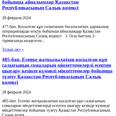
бойынша айналымдар Қазақстан
Республикасының Салық кодексі
28 февраля 2024
477-бап. Қосылған құн салығынан босатылатын, қаржылық
операцияларды өткізу бойынша айналымдар Қазақстан
Республикасының Салық кодексі 1. Осы баптың 2-
тармағында көзделген...
Толық оқу »
485-бап. Есепке жатқызылатын қосылған құн
салығының сомаларын міндеттемелерді есептен
шығару кезінде күмәнді міндеттемелер бойынша
түзету Қазақстан Республикасының Салық
кодексі
28 февраля 2024
485-бап. Есепке жатқызылатын қосылған құн салығының
сомаларын міндеттемелерді есептен шығару кезінде күмәнді
міндеттемелер бойынша түзету Қазақстан Республикасының
Салық кодек...