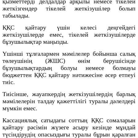
қызметтерді делдалдар арқылы немесе тікелей
жеткізгендер тікелей жеткізушілер болып
табылады.
ҚҚС қайтару үшін келесі деңгейдегі
жеткізушілерде емес, тікелей жеткізушілерде
бұзушылықтар маңызды.
Үшінші тұлғалармен мәмілелер бойынша салық
төлеушінің (ЖШС) өнім берушісінде
бұзушылықтардың болуы немесе болмауы
бюджеттен ҚҚС қайтару нәтижесіне әсер етпеуі
тиіс.
Тиісінше, жауапкердің жеткізушілердің барлық
мәмілелерін талдау қажеттілігі туралы дәлелдері
мүмкін емес.
Кассациялық сатыдағы соттың ҚҚС сомаларын
қайтару рәсімін жүзеге асыру кезінде мұндай
түсіндірудің опасыздығы туралы бұрын қаралған