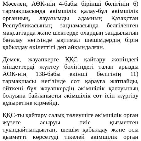
Мәселен, АӨК-нің 4-бабы бірінші бөлігінің 6)
тармақшасында әкімшілік қалау-бұл әкімшілік
органның, лауазымды адамның Қазақстан
Республикасының заңнамасында белгіленген
мақсаттарда және шектерде олардың заңдылығын
бағалау негізінде ықтимал шешімдердің бірін
қабылдау өкілеттігі деп айқындалған.
Демек, жауапкерге ҚҚС қайтару жөніндегі
міндеттерді жүктеу бөлігіндегі талап арызды
АӨК-нің 138-бабы екінші бөлігінің 11)
тармақшасы негізінде сот қарауға жатпайды,
өйткені бұл жауапкердің әкімшілік қалауының
болуына байланысты әкімшілік сот ісін жүргізу
құзыретіне кірмейді.
ҚҚС-ты қайтару салық төлеушіге әкімшілік орган
жүзеге асыруы тиіс қызметтен
туындайтындықтан, шешім қабылдау және осы
қызметті көрсетуді тікелей әкімшілік орган