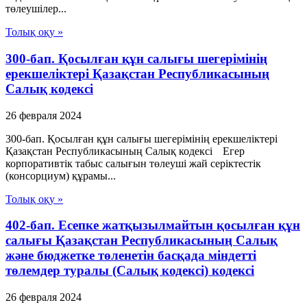
төлеушілер...
Толық оқу »
300-бап. Қосылған құн салығы шегерімінің
ерекшеліктері Қазақстан Республикасының
Салық кодексі
26 февраля 2024
300-бап. Қосылған құн салығы шегерімінің ерекшеліктері
Қазақстан Республикасының Салық кодексі Егер
корпоративтік табыс салығын төлеуші жай серіктестік
(консорциум) құрамы...
Толық оқу »
402-бап. Есепке жатқызылмайтын қосылған құн
салығы Қазақстан Республикасының Салық
және бюджетке төленетін басқада міндетті
төлемдер туралы (Салық кодексі) кодексі
26 февраля 2024