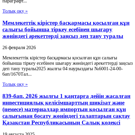
параграфт...
Толық оқу »
Мемлекеттік кірістер басқармасы қосылған құн
салығы бойынша тіркеу есебінен шығару
жөніндегі әрекеттерді заңсыз деп тану туралы
26 февраля 2026
Мемлекеттік кірістер басқармасы қосылған құн салығы
бойынша тіркеу есебінен шығару жөніндегі әрекеттерді заңсыз
деп тану туралы2025 жылғы 04 наурыздағы №6001-24-00-
6ап/1670Тал...
Толық оқу »
839-бап. 2026 жылғы 1 қаңтарға дейін жасалған
инвестициялық келісімшарттың шикізат және
(немесе) материалдар импортын қосылған құн
салығынан босату жөніндегі талаптарын сақтау
Қазақстан Республикасының Салық кодексі
19 августа 2025