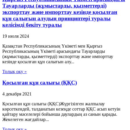
Тауарларды (жұмыстарды, қызметтердi)
экспорттау және импорттау кезiнде қосылған
құн салығын алудың принциптерi туралы
келiсiмдi бекiту туралы
19 июля 2024
Қазақстан Республикасының Үкiметi мен Қырғыз
Республикасының Үкiметi арасындағы Тауарларды
(жұмыстарды, қызметтердi) экспорттау және импорттау
кезiнде қосылған құн салығын алу...
Толық оқу »
Қосылған құн салығы (ҚҚС)
4 декабря 2021
Қосылған құн салығы (ҚҚС)Жүргізілген жалпылау
көрсеткендей, талданатын кезеңде соттар ҚҚС асып кетуін
қайтару мәселелері бойынша даулардың аз санын қарады.
Жекелеген жағдайлар...
Толық оқу »