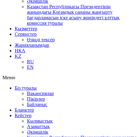
Әкімшілік
Қазақстан Республикасы Президентінің
жанындағы Қоғамдық сананы жаңғырту
бағдарламасын іске асыру жөніндегі ұлттық
комиссия туралы
Қызметтер
Сервистер
Өзіңді тексер
Жарияланымдар
НҚА
KZ
RU
EN
Меню
Біз туралы
Вакансиялар
Пікірлер
Байланыс
Бланктер
Кейстер
Қылмыстық
Азаматтық
Әкімшілік