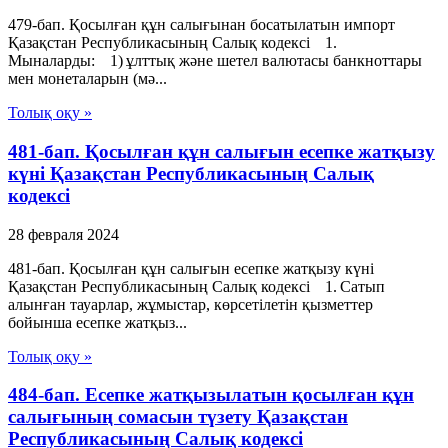
479-бап. Қосылған құн салығынан босатылатын импорт
Қазақстан Республикасының Салық кодексі 1.
Мыналарды: 1) ұлттық және шетел валютасы банкноттары
мен монеталарын (мә...
Толық оқу »
481-бап. Қосылған құн салығын есепке жатқызу
күні Қазақстан Республикасының Салық
кодексі
28 февраля 2024
481-бап. Қосылған құн салығын есепке жатқызу күні
Қазақстан Республикасының Салық кодексі 1. Сатып
алынған тауарлар, жұмыстар, көрсетілетін қызметтер
бойынша есепке жатқыз...
Толық оқу »
484-бап. Есепке жатқызылатын қосылған құн
салығының сомасын түзету Қазақстан
Республикасының Салық кодексі