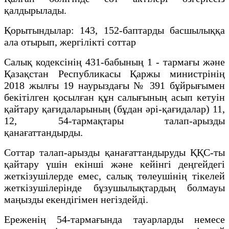
қалдырылады.
Қорытындылар: 143, 152-баптарды басшылыққа
ала отырып, жергілікті соттар
Салық кодексінің 431-бабының 1 - тармағы және
Қазақстан Республикасы Қаржы министрінің
2018 жылғы 19 наурыздағы № 391 бұйрығымен
бекітілген қосылған құн салығының асып кетуін
қайтару қағидаларының (бұдан әрі-қағидалар) 11,
12, 54-тармақтары талап-арызды
қанағаттандырды.
Соттар талап-арызды қанағаттандыруды ҚҚС-ты
қайтару үшін екінші және кейінгі деңгейдегі
жеткізушілерде емес, салық төлеушінің тікелей
жеткізушілерінде бұзушылықтардың болмауы
маңызды екендігімен негіздейді.
Ереженің 54-тармағында тауарларды немесе