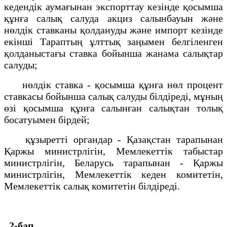
кедендiк аумағынан экспорттау кезiнде қосымша
құнға салық салуда акциз салынбауын және
нөлдiк ставканы қолдануды және импорт кезiнде
екiншi Тараптың ұлттық заңымен белгiленген
қолданыстағы ставка бойынша жанама салықтар
салуды;
нөлдiк ставка - қосымша құнға нөл процент
ставкасы бойынша салық салуды бiлдiредi, мұның
өзi қосымша құнға салынған салықтан толық
босатуымен бiрдей;
құзыреттi органдар - Қазақстан тарапынан
Қаржы министрлiгiн, Мемлекеттiк табыстар
министрлiгiн, Беларусь тарапынан - Қаржы
министрлiгiн, Мемлекеттiк кеден комитетiн,
Мемлекеттiк салық комитетiн бiлдiредi.
2-бап