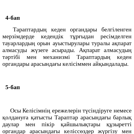
4-бап
Тараптардың кеден органдары белгiленген
мерзiмдерде кедендiк тұрғыдан ресiмделген
тауарлардың орын ауыстырулары туралы ақпарат
алмасуды жүзеге асырады. Ақпарат алмасудың
тәртiбi мен механизмi Тараптардың кеден
органдары арасындағы келiсiммен айқындалады.
5-бап
Осы Келiсiмнiң ережелерiн түсiндiруге немесе
қолдануға қатысты Тараптар арасындағы барлық
даулар мен пiкiр қайшылықтары құзыреттi
органдар арасындағы келіссөздер жүргiзу мен