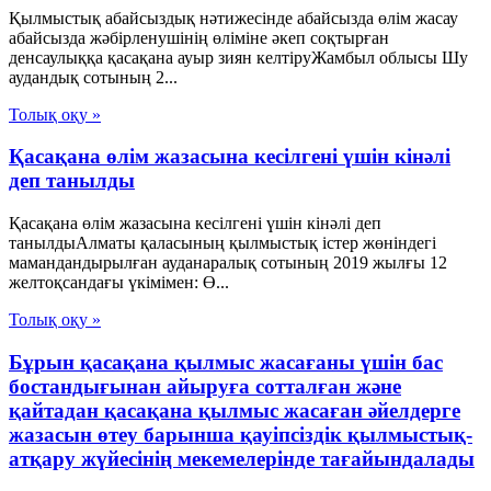
Қылмыстық абайсыздық нәтижесінде абайсызда өлім жасау
абайсызда жәбірленушінің өліміне әкеп соқтырған
денсаулыққа қасақана ауыр зиян келтіруЖамбыл облысы Шу
аудандық сотының 2...
Толық оқу »
Қасақана өлім жазасына кесілгені үшін кінәлі
деп танылды
Қасақана өлім жазасына кесілгені үшін кінәлі деп
танылдыАлматы қаласының қылмыстық істер жөніндегі
мамандандырылған ауданаралық сотының 2019 жылғы 12
желтоқсандағы үкімімен: Ө...
Толық оқу »
Бұрын қасақана қылмыс жасағаны үшін бас
бостандығынан айыруға сотталған және
қайтадан қасақана қылмыс жасаған әйелдерге
жазасын өтеу барынша қауіпсіздік қылмыстық-
атқару жүйесінің мекемелерінде тағайындалады