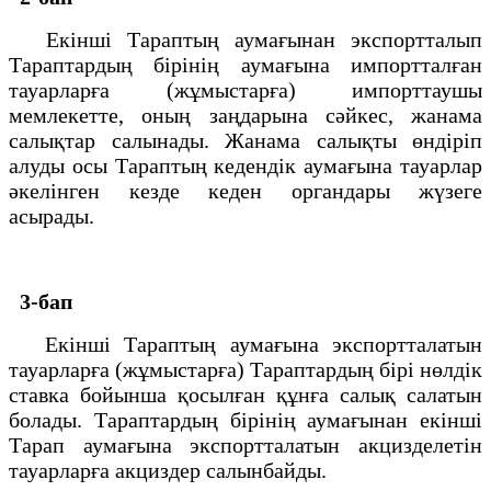
Екiншi Тараптың аумағынан экспортталып
Тараптардың бiрiнiң аумағына импортталған
тауарларға (жұмыстарға) импорттаушы
мемлекетте, оның заңдарына сәйкес, жанама
салықтар салынады. Жанама салықты өндiрiп
алуды осы Тараптың кедендiк аумағына тауарлар
әкелiнген кезде кеден органдары жүзеге
асырады.
3-бап
Екiншi Тараптың аумағына экспортталатын
тауарларға (жұмыстарға) Тараптардың бiрi нөлдiк
ставка бойынша қосылған құнға салық салатын
болады. Тараптардың бiрiнiң аумағынан екiншi
Тарап аумағына экспортталатын акцизделетiн
тауарларға акциздер салынбайды.