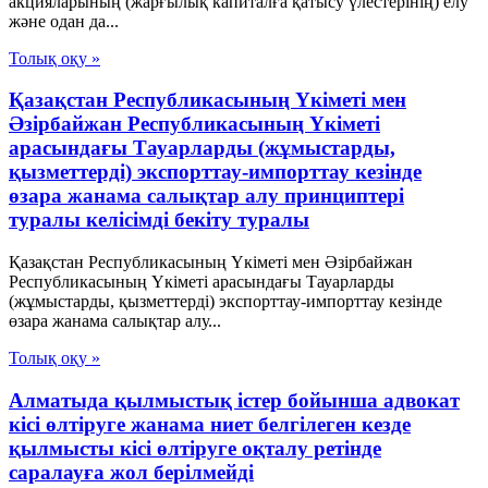
акцияларының (жарғылық капиталға қатысу үлестерінің) елу
және одан да...
Толық оқу »
Қазақстан Республикасының Үкiметi мен
Әзiрбайжан Республикасының Үкiметi
арасындағы Тауарларды (жұмыстарды,
қызметтердi) экспорттау-импорттау кезiнде
өзара жанама салықтар алу принциптерi
туралы келiсiмдi бекiту туралы
Қазақстан Республикасының Үкiметi мен Әзiрбайжан
Республикасының Үкiметi арасындағы Тауарларды
(жұмыстарды, қызметтердi) экспорттау-импорттау кезiнде
өзара жанама салықтар алу...
Толық оқу »
Алматыда қылмыстық істер бойынша адвокат
кісі өлтіруге жанама ниет белгілеген кезде
қылмысты кісі өлтіруге оқталу ретінде
саралауға жол берілмейді