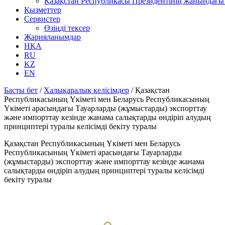
Қазақстан Республикасы Президентінің жанындағы 
Қызметтер
Сервистер
Өзіңді тексер
Жарияланымдар
НҚА
RU
KZ
EN
Басты бет
/
Халықаралық келісімдер
/
Қазақстан
Республикасының Үкіметі мен Беларусь Республикасының
Үкіметі арасындағы Тауарларды (жұмыстарды) экспорттау
және импорттау кезінде жанама салықтарды өндіріп алудың
принциптері туралы келісімді бекіту туралы
Қазақстан Республикасының Үкіметі мен Беларусь
Республикасының Үкіметі арасындағы Тауарларды
(жұмыстарды) экспорттау және импорттау кезінде жанама
салықтарды өндіріп алудың принциптері туралы келісімді
бекіту туралы