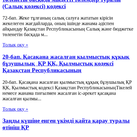
(Салық кодексі) кодексі
72-бап. Жеке тұлғаның салық салуға жататын кірісін
жекелеген жағдайларда, оның ішінде жанама әдіспен
айқындау Қазақстан Республикасының Салық және бюджетке
төленетін басқада м...
Толық оқу »
20-бап. Қасақана жасалған қылмыстық құқық
бұзушылық ҚР ҚК, Қылмыстық кодексi
Қазақстан Республикасының
20-бап. Қасақана жасалған қылмыстық құқық бұзушылық ҚР
ҚК, Қылмыстық кодексi Қазақстан РеспубликасыныңТiкелей
немесе жанама пиғылмен жасалған іс-әрекет қасақана
жасалған қылмы...
Толық оқу »
Заңды күшіне енген үкімді қайта қарау туралы
өтініш ҚР