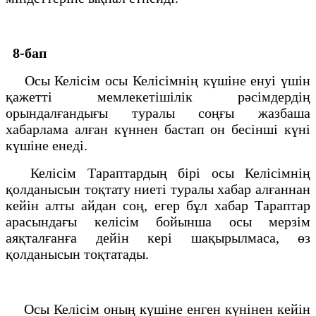
8-бап
Осы Келiсiм осы Келiсiмнің күшiне енуi үшiн
қажеттi мемлекетішілiк рәсiмдердiң
орындалғандығы туралы соңғы жазбаша
хабарлама алған күннен бастап он бесiншi күнi
күшiне енедi.
Келiсiм Тараптардың бiрi осы Келiсiмнiң
қолданысын тоқтату ниетi туралы хабар алғаннан
кейiн алты айдан соң, егер бұл хабар Тараптар
арасындағы келiсiм бойынша осы мерзiм
аяқталғанға дейiн керi шақырылмаса, өз
қолданысын тоқтатады.
Осы Келiсiм оның күшiне енген күнiнен кейiн