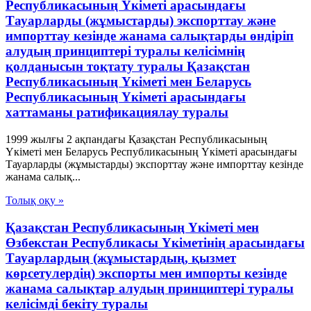
Республикасының Үкіметі арасындағы
Тауарларды (жұмыстарды) экспорттау және
импорттау кезінде жанама салықтарды өндіріп
алудың принциптері туралы келісімнің
қолданысын тоқтату туралы Қазақстан
Республикасының Үкіметі мен Беларусь
Республикасының Үкіметі арасындағы
хаттаманы ратификациялау туралы
1999 жылғы 2 ақпандағы Қазақстан Республикасының
Үкіметі мен Беларусь Республикасының Үкіметі арасындағы
Тауарларды (жұмыстарды) экспорттау және импорттау кезінде
жанама салық...
Толық оқу »
Қазақстан Республикасының Үкiметi мен
Өзбекстан Республикасы Үкiметiнiң арасындағы
Тауарлардың (жұмыстардың, қызмет
көрсетулердiң) экспорты мен импорты кезiнде
жанама салықтар алудың принциптерi туралы
келiсiмдi бекiту туралы