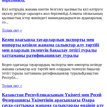
Кісі өлтірудің жанама ниетін белгілеу қылмысты кісі өлтіруге
оқталу ретінде саралауға жол берілмейді.Алматы облысының
қылмыстық істер жөніндегі мамандандырылған ауданаралық
со...
Толық оқу »
Кеден одағында тауарлардың экспорты мен
импорты кезінде жанама салықтар алу тәртібі
мен олардың төленуін бақылау тетігі туралы
хаттаманы ратификациялау туралы
Кеден одағында тауарлардың экспорты мен импорты кезінде
жанама салықтар алу тәртібі мен олардың төленуін бақылау
тетігі туралы хаттаманы ратификациялау туралыҚазақстан
Республ...
Толық оқу »
Қазақстан Республикасының Үкіметі мен Ресей
Федерациясы Үкіметінің арасындағы Өзара
сауда-саттыққа жанама салықтарды өндіріп алу