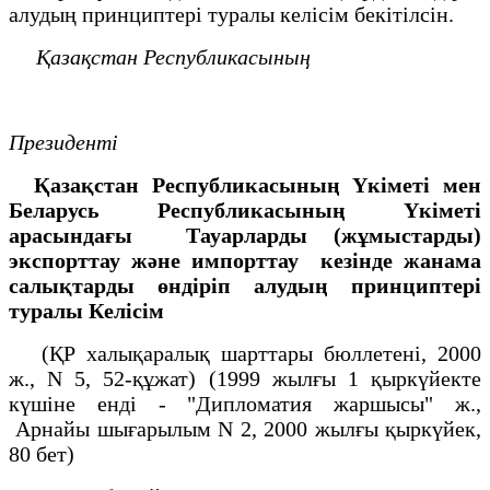
алудың принциптері туралы келісім бекітілсін.
Қазақстан Республикасының
Президенті
Қазақстан Республикасының Үкiметi мен
Беларусь Республикасының Yкiметi
арасындағы Тауарларды (жұмыстарды)
экспорттау және импорттау кезiнде жанама
салықтарды өндiрiп алудың принциптерi
туралы
Келісім
(ҚР халықаралық шарттары бюллетені, 2000
ж., N 5, 52-құжат) (1999 жылғы 1 қыркүйекте
күшіне енді - "Дипломатия жаршысы" ж.,
Арнайы шығарылым N 2, 2000 жылғы қыркүйек,
80 бет)