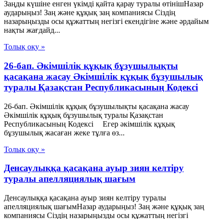
Заңды күшіне енген үкімді қайта қарау туралы өтінішНазар
аударыңыз! Заң және құқық заң компаниясы Сіздің
назарыңызды осы құжаттың негізгі екендігіне және әрдайым
нақты жағдайд...
Толық оқу »
26-бап. Әкiмшiлiк құқық бұзушылықты
қасақана жасау Әкімшілік құқық бұзушылық
туралы Қазақстан Республикасының Кодексі
26-бап. Әкiмшiлiк құқық бұзушылықты қасақана жасау
Әкімшілік құқық бұзушылық туралы Қазақстан
Республикасының Кодексі Егер әкiмшiлiк құқық
бұзушылық жасаған жеке тұлға өз...
Толық оқу »
Денсаулыққа қасақана ауыр зиян келтіру
туралы апелляциялық шағым
Денсаулыққа қасақана ауыр зиян келтіру туралы
апелляциялық шағымНазар аударыңыз! Заң және құқық заң
компаниясы Сіздің назарыңызды осы құжаттың негізгі