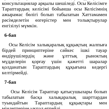
консультациялар арқылы шешiледi. Осы Келiсiмге
Тараптардың келiсiмi бойынша осы Келiсiмнiң
ажырамас бөлiгi болып табылатын Хаттамамен
рәсiмделетiн өзгерiстер мен толықтырулар
енгiзiлуi мүмкiн.
6-бап
Осы Келiсiм халықаралық құқықтың жалпыға
бiрдей принциптерiне сәйкес iшкi тауар
өндiрушiлердiң және ұлттық рыноктың
мүдделерiн қорғау үшiн қажеттi шаралар
қолданатын Тараптардың құқығына кедергi
келтiрмейдi.
7-бап
Осы Келiсiм Тараптар қатысушылары болып
табылатын басқа халықаралық шарттардан
туындайтын Тараптардың құқықтары мен
мiндеттерiне ықпал етпейдi.