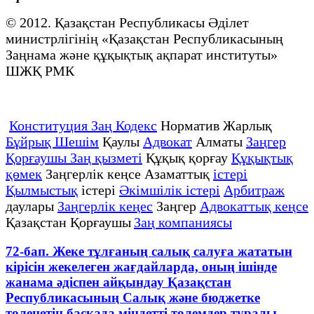
© 2012. Қазақстан Республикасы Әділет
министрлігінің «Қазақстан Республикасының
Заңнама және құқықтық ақпарат институты»
ШЖҚ РМК
Конституция Заң Кодекс
Норматив Жарлық
Бұйрық Шешім
Қаулы
Адвокат
Алматы
Заңгер
Қорғаушы Заң қызметі
Құқық қорғау
Құқықтық
қөмек
Заңгерлік кеңсе Азаматтық
істері
Қылмыстық
істері
Әкімшілік істері
Арбитраж
даулары
Заңгерлік кеңес
Заңгер
Адвокаттық кеңсе
Қазақстан Қорғаушы
Заң компаниясы
72-бап. Жеке тұлғаның салық салуға жататын
кірісін жекелеген жағдайларда, оның ішінде
жанама әдіспен айқындау Қазақстан
Республикасының Салық және бюджетке
төленетін басқада міндетті төлемдер туралы