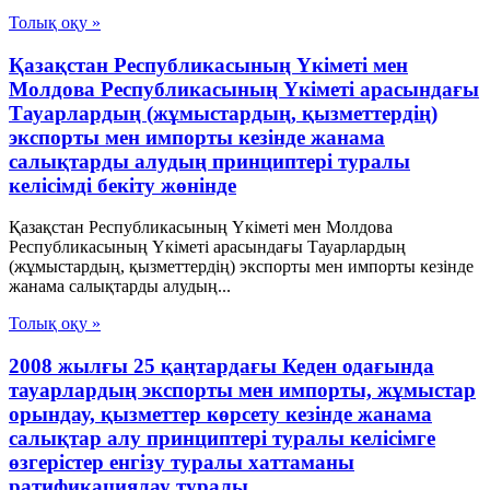
Толық оқу »
Қазақстан Республикасының Үкіметі мен
Молдова Республикасының Үкіметі арасындағы
Тауарлардың (жұмыстардың, қызметтердің)
экспорты мен импорты кезінде жанама
салықтарды алудың принциптері туралы
келісімді бекіту жөнінде
Қазақстан Республикасының Үкіметі мен Молдова
Республикасының Үкіметі арасындағы Тауарлардың
(жұмыстардың, қызметтердің) экспорты мен импорты кезінде
жанама салықтарды алудың...
Толық оқу »
2008 жылғы 25 қаңтардағы Кеден одағында
тауарлардың экспорты мен импорты, жұмыстар
орындау, қызметтер көрсету кезінде жанама
салықтар алу принциптері туралы келісімге
өзгерістер енгізу туралы хаттаманы
ратификациялау туралы