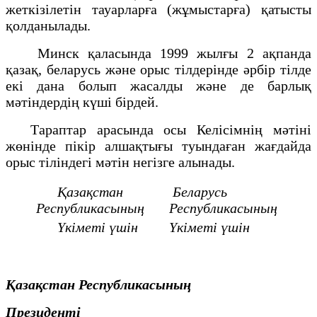
жеткiзiлетiн тауарларға (жұмыстарға) қатысты
қолданылады.
Минск қаласында 1999 жылғы 2 ақпанда
қазақ, беларусь және орыс тілдерінде әрбір тілде
екі дана болып жасалды және де барлық
мәтіндердің күші бірдей.
Тараптар арасында осы Келісімнің мәтіні
жөнінде пікір алшақтығы туындаған жағдайда
орыс тіліндегі мәтін негізге алынады.
Қазақстан
Беларусь
Республикасының
Республикасының
Үкіметі үшін
Үкіметі үшін
Қазақстан Республикасының
Президенті