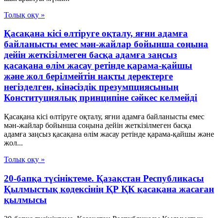
Толық оқу »
Қасақана кісі өлтіруге оқталу, яғни адамға
байланысты емес мән-жайлар бойынша соңына
дейін жеткізілмеген басқа адамға заңсыз
қасақана өлім жасау ретінде қарама-қайшы
және жол берілмейтін нақты деректерге
негізделген, кінәсіздік презумпциясының
Конституциялық принципіне сәйкес келмейді
Қасақана кісі өлтіруге оқталу, яғни адамға байланысты емес
мән-жайлар бойынша соңына дейін жеткізілмеген басқа
адамға заңсыз қасақана өлім жасау ретінде қарама-қайшы және
жол...
Толық оқу »
20-бапқа түсініктеме. Қазақстан Республикасы
Қылмыстық кодексінің ҚР ҚК қасақана жасаған
қылмысы