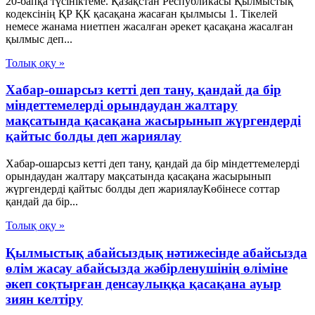
20-бапқа түсініктеме. Қазақстан Республикасы Қылмыстық
кодексінің ҚР ҚК қасақана жасаған қылмысы 1. Тікелей
немесе жанама ниетпен жасалған әрекет қасақана жасалған
қылмыс деп...
Толық оқу »
Хабар-ошарсыз кетті деп тану, қандай да бір
міндеттемелерді орындаудан жалтару
мақсатында қасақана жасырынып жүргендерді
қайтыс болды деп жариялау
Хабар-ошарсыз кетті деп тану, қандай да бір міндеттемелерді
орындаудан жалтару мақсатында қасақана жасырынып
жүргендерді қайтыс болды деп жариялауКөбінесе соттар
қандай да бір...
Толық оқу »
Қылмыстық абайсыздық нәтижесінде абайсызда
өлім жасау абайсызда жәбірленушінің өліміне
әкеп соқтырған денсаулыққа қасақана ауыр
зиян келтіру