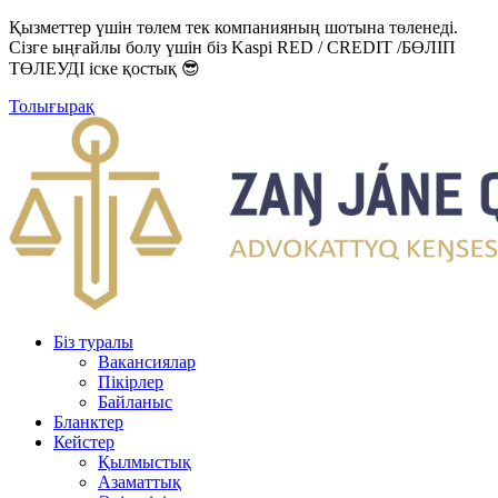
Қызметтер үшін төлем тек компанияның шотына төленеді.
Сізге ыңғайлы болу үшін біз Kaspi RED / CREDIT /БӨЛІП
ТӨЛЕУДІ іске қостық 😎
Толығырақ
Біз туралы
Вакансиялар
Пікірлер
Байланыс
Бланктер
Кейстер
Қылмыстық
Азаматтық