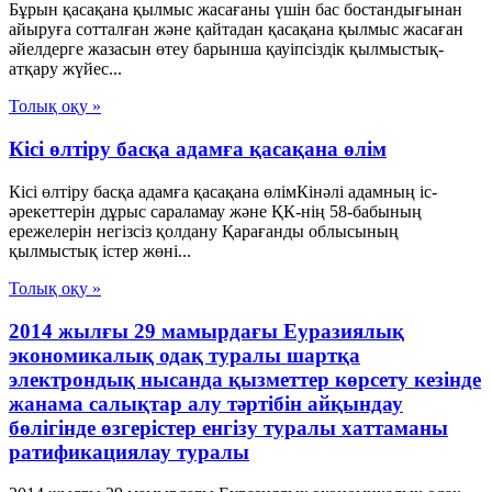
Бұрын қасақана қылмыс жасағаны үшін бас бостандығынан
айыруға сотталған және қайтадан қасақана қылмыс жасаған
әйелдерге жазасын өтеу барынша қауіпсіздік қылмыстық-
атқару жүйес...
Толық оқу »
Кісі өлтіру басқа адамға қасақана өлім
Кісі өлтіру басқа адамға қасақана өлімКінәлі адамның іс-
әрекеттерін дұрыс сараламау және ҚК-нің 58-бабының
ережелерін негізсіз қолдану Қарағанды облысының
қылмыстық істер жөні...
Толық оқу »
2014 жылғы 29 мамырдағы Еуразиялық
экономикалық одақ туралы шартқа
электрондық нысанда қызметтер көрсету кезінде
жанама салықтар алу тәртібін айқындау
бөлігінде өзгерістер енгізу туралы хаттаманы
ратификациялау туралы