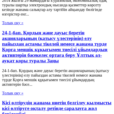
2014 жылғы 29 мамырдағы Еуразиялық экономикалық одақ
туралы шартқа электрондық нысанда қызметтер көрсету
кезінде жанама салықтар алу тәртібін айқындау бөлігінде
өзгерістер енг...
Толық оқу »
24-1-бап. Қордың және дауыс беретін
акцияларының (қатысу үлестерінің) елу
пайыздан астамы тікелей немесе жанама түрде
Қорға меншік құқығымен тиесілі ұйымдардың
активтерін бәсекелес ортаға беру Ұлттық әл-
ауқат қоры туралы Заңы
24-1-бап. Қордың және дауыс беретін акцияларының (қатысу
үлестерінің) елу пайыздан астамы тікелей немесе жанама
түрде Қорға меншік құқығымен тиесілі ұйымдардың
активтерін бәсе...
Толық оқу »
Кісі өлтірудің жанама ниетін белгілеу қылмысты
кісі өлтіруге оқталу ретінде саралауға жол
берілмейді.