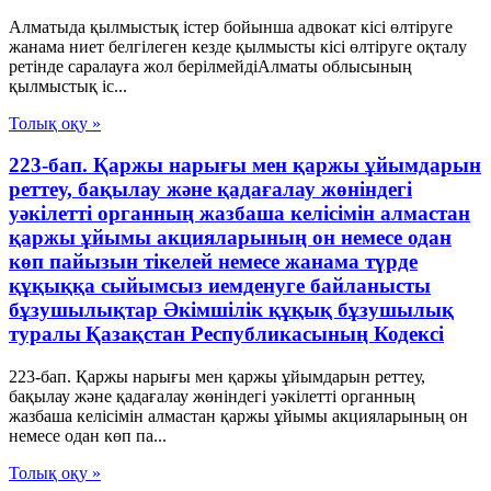
Алматыда қылмыстық істер бойынша адвокат кісі өлтіруге
жанама ниет белгілеген кезде қылмысты кісі өлтіруге оқталу
ретінде саралауға жол берілмейдіАлматы облысының
қылмыстық іс...
Толық оқу »
223-бап. Қаржы нарығы мен қаржы ұйымдарын
реттеу, бақылау және қадағалау жөніндегі
уәкілетті органның жазбаша келісімін алмастан
қаржы ұйымы акцияларының он немесе одан
көп пайызын тікелей немесе жанама түрде
құқыққа сыйымсыз иемденуге байланысты
бұзушылықтар Әкімшілік құқық бұзушылық
туралы Қазақстан Республикасының Кодексі
223-бап. Қаржы нарығы мен қаржы ұйымдарын реттеу,
бақылау және қадағалау жөніндегі уәкілетті органның
жазбаша келісімін алмастан қаржы ұйымы акцияларының он
немесе одан көп па...
Толық оқу »