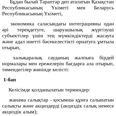
Бұдан былай Тараптар деп аталатын Қазақстан
Республикасының Үкiметi мен Беларусь
Республикасының Үкiметi,
экономика саласындағы интеграцияны одан
әрi тереңдетуге, шаруашылық жүргiзушi
субъектiлер үшiн тең мүмкiндiктердi жасауға
және адал ниеттi бәсекелестiктi орнатуға ұмтыла
отырып,
халықаралық сауданың жалпыға бiрдей
нормалары мен ережелерiн бағдарға ала отырып,
төмендегiлер жөнiнде келiстi:
1-бап
Келiсiмде қолданылатын терминдер:
жанама салықтар - қосымша құнға салынатын
салықты және акциздердi (акциздiк салық немесе
акциздiк алым);