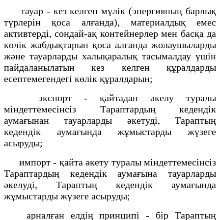
тауар - кез келген мүлiк (энергияның барлық
түрлерiн қоса алғанда), материалдық емес
активтердi, сондай-ақ контейнерлер мен басқа да
көлiк жабдықтарын қоса алғанда жолаушыларды
және тауарларды халықаралық тасымалдау үшiн
пайдаланылатын кез келген құралдарды
есептемегендегi көлiк құралдарын;
экспорт - қайтадан әкелу туралы
мiндеттемесiнсiз Тараптардың кедендiк
аумағынан тауарларды әкетудi, Тараптың
кедендiк аумағында жұмыстарды жүзеге
асыруды;
импорт - қайта әкету туралы мiндеттемесiнсiз
Тараптардың кедендiк аумағына тауарларды
әкелудi, Тараптың кедендiк аумағында
жұмыстарды жүзеге асыруды;
арналған елдiң принципi - бiр Тараптың