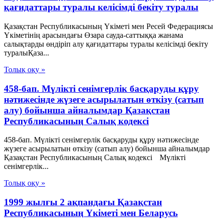
қағидаттары туралы келісімді бекіту туралы
Қазақстан Республикасының Үкіметі мен Ресей Федерациясы
Үкіметінің арасындағы Өзара сауда-саттыққа жанама
салықтарды өндіріп алу қағидаттары туралы келісімді бекіту
туралыҚаза...
Толық оқу »
458-бап. Мүлікті сенімгерлік басқаруды құру
нәтижесінде жүзеге асырылатын өткiзу (сатып
алу) бойынша айналымдар Қазақстан
Республикасының Салық кодексі
458-бап. Мүлікті сенімгерлік басқаруды құру нәтижесінде
жүзеге асырылатын өткiзу (сатып алу) бойынша айналымдар
Қазақстан Республикасының Салық кодексі Мүлікті
сенімгерлік...
Толық оқу »
1999 жылғы 2 ақпандағы Қазақстан
Республикасының Үкіметі мен Беларусь