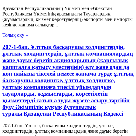
Қазақстан Республикасының Үкiметi мен Өзбекстан
Республикасы Үкiметiнiң арасындағы Тауарлардың
(жұмыстардың, қызмет көрсетулердiң) экспорты мен импорты
кезiнде жанама салықтар...
Толық оқу »
207-1-бап. Ұлттық басқарушы холдингтердің,
ұлттық холдингтердің, ұлттық компаниялардың
және дауыс беретін акцияларының (жарғылық
капиталға қатысу үлестерінің) елу және одан да
көп пайызы тікелей немесе жанама түрде ұлттық
басқарушы холдингке, ұлттық холдингке,
ұлттық компанияға тиесілі ұйымдардың
тауарларды, жұмыстарды, көрсетілетін
қызметтерді сатып алуды жүзеге асыру тәртібін
бұзу Әкімшілік құқық бұзушылық
туралы Қазақстан Республикасының Кодексі
207-1-бап. Ұлттық басқарушы холдингтердің, ұлттық
холдингтердің, ұлттық компаниялардың және дауыс беретін