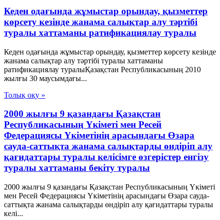
Кеден одағында жұмыстар орындау, қызметтер
көрсету кезінде жанама салықтар алу тәртібі
туралы хаттаманы ратификациялау туралы
Кеден одағында жұмыстар орындау, қызметтер көрсету кезінде
жанама салықтар алу тәртібі туралы хаттаманы
ратификациялау туралыҚазақстан Республикасының 2010
жылғы 30 маусымдағы...
Толық оқу »
2000 жылғы 9 қазандағы Қазақстан
Республикасының Үкіметі мен Ресей
Федерациясы Үкіметінің арасындағы Өзара
сауда-саттықта жанама салықтарды өндіріп алу
қағидаттары туралы келісімге өзгерістер енгізу
туралы хаттаманы бекіту туралы
2000 жылғы 9 қазандағы Қазақстан Республикасының Үкіметі
мен Ресей Федерациясы Үкіметінің арасындағы Өзара сауда-
саттықта жанама салықтарды өндіріп алу қағидаттары туралы
келі...