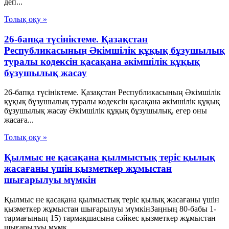
деп...
Толық оқу »
26-бапқа түсініктеме. Қазақстан
Республикасының Әкімшілік құқық бұзушылық
туралы кодексін қасақана әкімшілік құқық
бұзушылық жасау
26-бапқа түсініктеме. Қазақстан Республикасының Әкімшілік
құқық бұзушылық туралы кодексін қасақана әкімшілік құқық
бұзушылық жасау Әкімшілік құқық бұзушылық, егер оны
жасаға...
Толық оқу »
Қылмыс не қасақана қылмыстық теріс қылық
жасағаны үшін қызметкер жұмыстан
шығарылуы мүмкін
Қылмыс не қасақана қылмыстық теріс қылық жасағаны үшін
қызметкер жұмыстан шығарылуы мүмкінЗаңның 80-бабы 1-
тармағының 15) тармақшасына сәйкес қызметкер жұмыстан
шығарылуы мүмк...