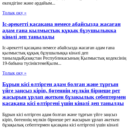
екендігіне және әрдайым...
Толық оқу »
Іс-әрекетті қасақана немесе абайсызда жасаған
адам ғана қылмыстық құқық бұзушылыққа
кінәлі деп танылады
Іс-әрекетті қасақана немесе абайсызда жасаған адам ғана
қылмыстық құқық бұзушылыққа кінәлі деп
таныладыҚазақстан Республикасының Қылмыстық кодексінің
19-бабына түсініктемеҚылм...
Толық оқу »
Бұрын кісі өлтірген адам болған және тұрғын
үйге заңсыз кіріп, бөтеннің мүлкін бірнеше рет
жасырын ұрлап әкеткен бұзақылық себептермен
қасақана кісі өлтіргені үшін кінәлі деп танылды
Бұрын кісі өлтірген адам болған және тұрғын үйге заңсыз
кіріп, бөтеннің мүлкін бірнеше рет жасырын ұрлап әкеткен
бұзақылық себептермен қасақана кісі өлтіргені үшін кінәлі