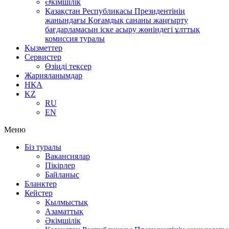
Әкімшілік
Қазақстан Республикасы Президентінің
жанындағы Қоғамдық сананы жаңғырту
бағдарламасын іске асыру жөніндегі ұлттық
комиссия туралы
Қызметтер
Сервистер
Өзіңді тексер
Жарияланымдар
НҚА
KZ
RU
EN
Меню
Біз туралы
Вакансиялар
Пікірлер
Байланыс
Бланктер
Кейстер
Қылмыстық
Азаматтық
Әкімшілік