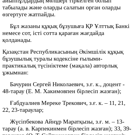
айыппұлдардың мөлшері тіркелген болып
табылады және оларды салатын орган оларды
өзгертуге жатпайды.
Бұл жазаны құқық бұзушыға ҚР Ұлттық Банкі
немесе сот, істі сотта қараған жағдайда
қолданады.
Қазақстан Республикасының Әкімшілік құқық
бұзушылық туралы кодексіне ғылыми-
практикалық түсініктеме (мақала) авторлық
ұжымнан:
Бачурин Сергей Николаевич, з.ғ. к., доцент -
48-тарау (Е. М. Хакимовпен бірлесіп жазған);
Ғабдуалиев Мереке Трекович, з.ғ. к. – 11, 21,
22, 23-тараулар;
Жүсіпбекова Айнұр Маратқызы, з.ғ. м. – 13-
тарау (а. в. Карпекинмен бірлесіп жазған); 33, 39-