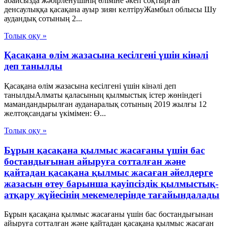
абайсызда жәбірленушінің өліміне әкеп соқтырған
денсаулыққа қасақана ауыр зиян келтіруЖамбыл облысы Шу
аудандық сотының 2...
Толық оқу »
Қасақана өлім жазасына кесілгені үшін кінәлі
деп танылды
Қасақана өлім жазасына кесілгені үшін кінәлі деп
танылдыАлматы қаласының қылмыстық істер жөніндегі
мамандандырылған ауданаралық сотының 2019 жылғы 12
желтоқсандағы үкімімен: Ө...
Толық оқу »
Бұрын қасақана қылмыс жасағаны үшін бас
бостандығынан айыруға сотталған және
қайтадан қасақана қылмыс жасаған әйелдерге
жазасын өтеу барынша қауіпсіздік қылмыстық-
атқару жүйесінің мекемелерінде тағайындалады
Бұрын қасақана қылмыс жасағаны үшін бас бостандығынан
айыруға сотталған және қайтадан қасақана қылмыс жасаған