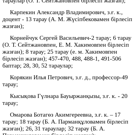
тараулар (О. Т. Сейтжановпен бірлесіп жазған);
Карпекин Александр Владимирович, з.ғ. к.,
доцент - 13 тарау (А. М. Жүсіпбековамен бірлесіп
жазған);
Корнейчук Сергей Васильевич-2 тарау; 6 тарау
(О. Т. Сейтжановпен, Е. М. Хакимовпен бірлесіп
жазған); 8 тарау; 25 тарау (е. м. Хакимовпен
бірлесіп жазған); 457-470, 488, 488-1, 491-506
баптар; 28, 30, 52 тараулар;
Корякин Илья Петрович, з.ғ. д., профессор-49
тарау;
Кысықова Гүлнара Бауыржанқызы, з.ғ. к. - 20
тарау;
Омарова Ботагөз Акимгереевна, з.ғ. к. – 17
тарау; 18 тарау (Б. А. Парманқұловамен бірлесіп
жазған); 26, 31 тараулар; 32 тарау (Б. А.