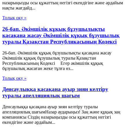
назарыңызды осы құжаттың негізгі екендігіне және әрдайым
нақты жағдайд...
Толық оқу »
26-бап. Әкiмшiлiк құқық бұзушылықты
қасақана жасау Әкімшілік құқық бұзушылық
туралы Қазақстан Республикасының Кодексі
26-бап. Әкiмшiлiк құқық бұзушылықты қасақана жасау
Әкімшілік құқық бұзушылық туралы Қазақстан
Республикасының Кодексі Егер әкiмшiлiк құқық
бұзушылық жасаған жеке тұлға өз...
Толық оқу »
Денсаулыққа қасақана ауыр зиян келтіру
туралы апелляциялық шағым
Денсаулыққа қасақана ауыр зиян келтіру туралы
апелляциялық шағымНазар аударыңыз! Заң және құқық заң
компаниясы Сіздің назарыңызды осы құжаттың негізгі
екендігіне және әрдайым...