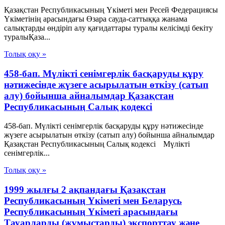
Қазақстан Республикасының Үкіметі мен Ресей Федерациясы
Үкіметінің арасындағы Өзара сауда-саттыққа жанама
салықтарды өндіріп алу қағидаттары туралы келісімді бекіту
туралыҚаза...
Толық оқу »
458-бап. Мүлікті сенімгерлік басқаруды құру
нәтижесінде жүзеге асырылатын өткiзу (сатып
алу) бойынша айналымдар Қазақстан
Республикасының Салық кодексі
458-бап. Мүлікті сенімгерлік басқаруды құру нәтижесінде
жүзеге асырылатын өткiзу (сатып алу) бойынша айналымдар
Қазақстан Республикасының Салық кодексі Мүлікті
сенімгерлік...
Толық оқу »
1999 жылғы 2 ақпандағы Қазақстан
Республикасының Үкіметі мен Беларусь
Республикасының Үкіметі арасындағы
Тауарларды (жұмыстарды) экспорттау және