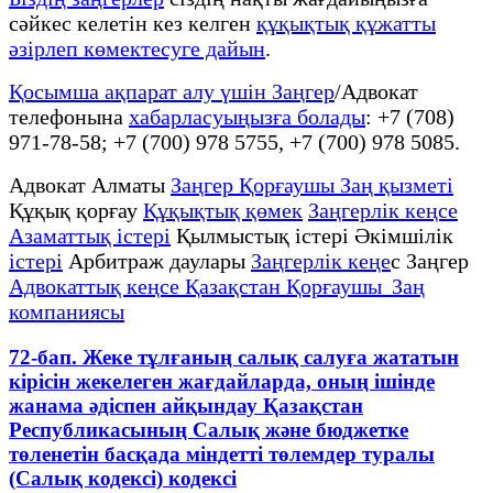
сәйкес келетін кез келген
құқықтық құжатты
әзірлеп көмектесуге дайын
.
Қосымша ақпарат алу үшін Заңгер
/Адвокат
телефонына
хабарласуыңызға болады
: +7 (708)
971-78-58; +7 (700) 978 5755, +7 (700) 978 5085.
Адвокат Алматы
Заңгер Қорғаушы Заң қызметі
Құқық қорғау
Құқықтық қөмек
Заңгерлік кеңсе
Азаматтық істері
Қылмыстық істері Әкімшілік
істері
Арбитраж даулары
Заңгерлік кеңе
с Заңгер
Адвокаттық кеңсе Қазақстан Қорғаушы Заң
компаниясы
72-бап. Жеке тұлғаның салық салуға жататын
кірісін жекелеген жағдайларда, оның ішінде
жанама әдіспен айқындау Қазақстан
Республикасының Салық және бюджетке
төленетін басқада міндетті төлемдер туралы
(Салық кодексі) кодексі