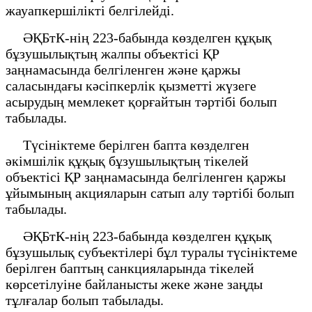
жауапкершілікті белгілейді.
ӘҚБтК-нің 223-бабында көзделген құқық
бұзушылықтың жалпы объектісі ҚР
заңнамасында белгіленген және қаржы
саласындағы кәсіпкерлік қызметті жүзеге
асырудың мемлекет қорғайтын тәртібі болып
табылады.
Түсініктеме берілген бапта көзделген
әкімшілік құқық бұзушылықтың тікелей
объектісі ҚР заңнамасында белгіленген қаржы
ұйымының акцияларын сатып алу тәртібі болып
табылады.
ӘҚБтК-нің 223-бабында көзделген құқық
бұзушылық субъектілері бұл туралы түсініктеме
берілген баптың санкцияларында тікелей
көрсетілуіне байланысты жеке және заңды
тұлғалар болып табылады.