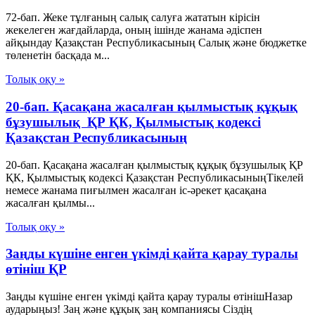
72-бап. Жеке тұлғаның салық салуға жататын кірісін
жекелеген жағдайларда, оның ішінде жанама әдіспен
айқындау Қазақстан Республикасының Салық және бюджетке
төленетін басқада м...
Толық оқу »
20-бап. Қасақана жасалған қылмыстық құқық
бұзушылық ҚР ҚК, Қылмыстық кодексi
Қазақстан Республикасының
20-бап. Қасақана жасалған қылмыстық құқық бұзушылық ҚР
ҚК, Қылмыстық кодексi Қазақстан РеспубликасыныңТiкелей
немесе жанама пиғылмен жасалған іс-әрекет қасақана
жасалған қылмы...
Толық оқу »
Заңды күшіне енген үкімді қайта қарау туралы
өтініш ҚР
Заңды күшіне енген үкімді қайта қарау туралы өтінішНазар
аударыңыз! Заң және құқық заң компаниясы Сіздің