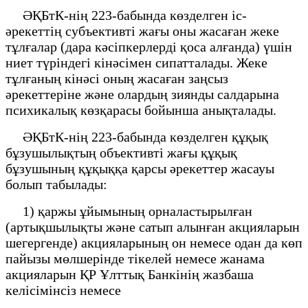
ӘҚБтК-нің 223-бабында көзделген іс-
әрекеттің субъективті жағы оны жасаған жеке
тұлғалар (дара кәсіпкерлерді қоса алғанда) үшін
ниет түріндегі кінәсімен сипатталады. Жеке
тұлғаның кінәсі оның жасаған заңсыз
әрекеттеріне және олардың зиянды салдарына
психикалық көзқарасы бойынша анықталады.
ӘҚБтК-нің 223-бабында көзделген құқық
бұзушылықтың объективті жағы құқық
бұзушының құқыққа қарсы әрекеттер жасауы
болып табылады:
1) қаржы ұйымының орналастырылған
(артықшылықты және сатып алынған акцияларын
шегергенде) акцияларының он немесе одан да көп
пайызы мөлшерінде тікелей немесе жанама
акцияларын ҚР Ұлттық Банкінің жазбаша
келісімінсіз немесе