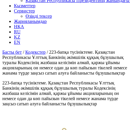
Қазақстан Республикасы Президентінің жанындағы 
Қызметтер
Сервистер
Өзіңді тексер
Жарияланымдар
НҚА
RU
KZ
EN
Басты бет
/
Кодекстер
/
223-бапқа түсініктеме. Қазақстан
Республикасы Ұлттық Банкінің әкімшілік құқық бұзушылық
туралы Кодексінің жазбаша келісімін алмай, қаржы ұйымы
акцияларының он немесе одан да көп пайызын тікелей немесе
жанама түрде заңсыз сатып алуға байланысты бұзушылықтар
223-бапқа түсініктеме. Қазақстан Республикасы Ұлттық
Банкінің әкімшілік құқық бұзушылық туралы Кодексінің
жазбаша келісімін алмай, қаржы ұйымы акцияларының он
немесе одан да көп пайызын тікелей немесе жанама түрде
заңсыз сатып алуға байланысты бұзушылықтар