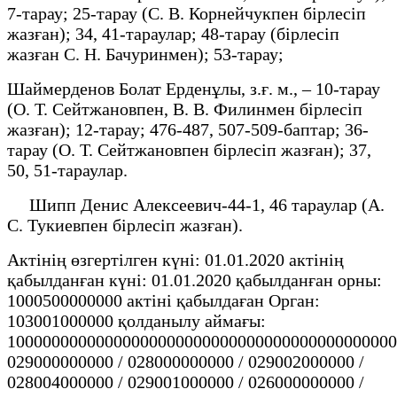
7-тарау; 25-тарау (С. В. Корнейчукпен бірлесіп
жазған); 34, 41-тараулар; 48-тарау (бірлесіп
жазған С. Н. Бачуринмен); 53-тарау;
Шаймерденов Болат Ерденұлы, з.ғ. м., – 10-тарау
(О. Т. Сейтжановпен, В. В. Филинмен бірлесіп
жазған); 12-тарау; 476-487, 507-509-баптар; 36-
тарау (О. Т. Сейтжановпен бірлесіп жазған); 37,
50, 51-тараулар.
Шипп Денис Алексеевич-44-1, 46 тараулар (А.
С. Тукиевпен бірлесіп жазған).
Актінің өзгертілген күні: 01.01.2020 актінің
қабылданған күні: 01.01.2020 қабылданған орны:
1000500000000 актіні қабылдаған Орган:
103001000000 қолданылу аймағы:
10000000000000000000000000000000000000000000
029000000000 / 028000000000 / 029002000000 /
028004000000 / 029001000000 / 026000000000 /