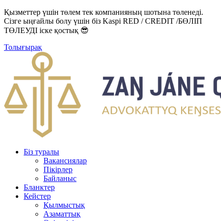
Қызметтер үшін төлем тек компанияның шотына төленеді.
Сізге ыңғайлы болу үшін біз Kaspi RED / CREDIT /БӨЛІП
ТӨЛЕУДІ іске қостық 😎
Толығырақ
Біз туралы
Вакансиялар
Пікірлер
Байланыс
Бланктер
Кейстер
Қылмыстық
Азаматтық