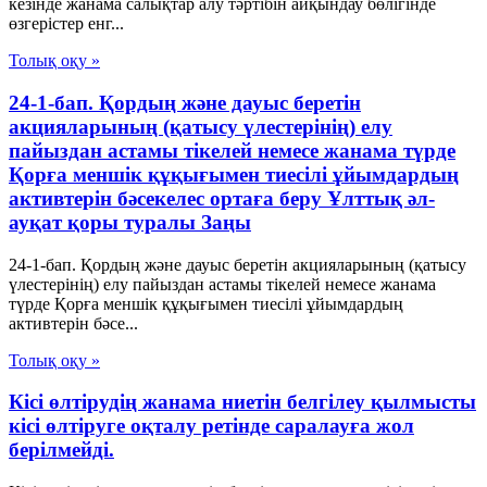
кезінде жанама салықтар алу тәртібін айқындау бөлігінде
өзгерістер енг...
Толық оқу »
24-1-бап. Қордың және дауыс беретін
акцияларының (қатысу үлестерінің) елу
пайыздан астамы тікелей немесе жанама түрде
Қорға меншік құқығымен тиесілі ұйымдардың
активтерін бәсекелес ортаға беру Ұлттық әл-
ауқат қоры туралы Заңы
24-1-бап. Қордың және дауыс беретін акцияларының (қатысу
үлестерінің) елу пайыздан астамы тікелей немесе жанама
түрде Қорға меншік құқығымен тиесілі ұйымдардың
активтерін бәсе...
Толық оқу »
Кісі өлтірудің жанама ниетін белгілеу қылмысты
кісі өлтіруге оқталу ретінде саралауға жол
берілмейді.