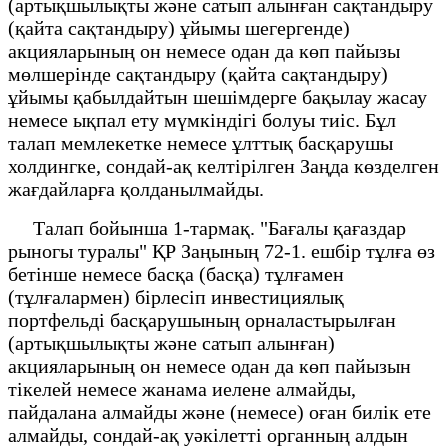
(артықшылықты және сатып алынған сақтандыру
(қайта сақтандыру) ұйымы шегергенде)
акцияларының он немесе одан да көп пайызы
мөлшерінде сақтандыру (қайта сақтандыру)
ұйымы қабылдайтын шешімдерге бақылау жасау
немесе ықпал ету мүмкіндігі болуы тиіс. Бұл
талап мемлекетке немесе ұлттық басқарушы
холдингке, сондай-ақ келтірілген Заңда көзделген
жағдайларға қолданылмайды.
Талап бойынша 1-тармақ. "Бағалы қағаздар
рыногы туралы" ҚР Заңының 72-1. ешбір тұлға өз
бетінше немесе басқа (басқа) тұлғамен
(тұлғалармен) бірлесіп инвестициялық
портфельді басқарушының орналастырылған
(артықшылықты және сатып алынған)
акцияларының он немесе одан да көп пайызын
тікелей немесе жанама иелене алмайды,
пайдалана алмайды және (немесе) оған билік ете
алмайды, сондай-ақ уәкілетті органның алдын