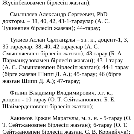
Жүсіпбековамен бірлесіп жазған);
Смышляев Александр Сергеевич, PhD
докторы. – 38, 40, 42, 43-1-тараулар (А. С.
Тукиевпен бірлесіп жазған); 44-тарау;
Тукиев Аслан Сұлтанұлы – з.ғ. к., доцент-1, 3,
35 тараулар; 38, 40, 42 тараулар (А. С.
Смышляевпен бірлесіп жазған); 43 тарау (Б. А.
Парманқұловамен бірлесіп жазған); 43-1 тарау
(А. С. Смышляевпен бірлесіп жазған); 44-1 тарау
(бірге жазған Шипп Д. А.); 45-тарау; 46 (бірге
жазған Шипп Д. А.); 47-тарау;
Филин Владимир Владимирович, з.ғ. к.,
доцент - 10 тарау (О. Т. Сейтжановпен, Б. Е.
Шаймерденовпен бірлесіп жазған);
Хакимов Ержан Маратұлы, м. з. н. - 5-тарау (О.
Т. Сейтжановпен бірлесіп жазған); 6-тарау (О. Т.
Сейтжановпен бірлесіп жазған, С. В. Корнейчук);