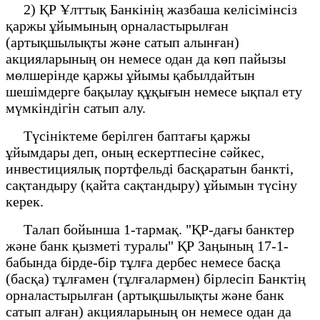
2) ҚР Ұлттық Банкінің жазбаша келісімінсіз
қаржы ұйымының орналастырылған
(артықшылықты және сатып алынған)
акцияларының он немесе одан да көп пайызы
мөлшерінде қаржы ұйымы қабылдайтын
шешімдерге бақылау құқығын немесе ықпал ету
мүмкіндігін сатып алу.
Түсініктеме берілген баптағы қаржы
ұйымдары деп, оның ескертпесіне сәйкес,
инвестициялық портфельді басқаратын банкті,
сақтандыру (қайта сақтандыру) ұйымын түсіну
керек.
Талап бойынша 1-тармақ. "ҚР-дағы банктер
және банк қызметі туралы" ҚР Заңының 17-1-
бабында бірде-бір тұлға дербес немесе басқа
(басқа) тұлғамен (тұлғалармен) бірлесіп Банктің
орналастырылған (артықшылықты және банк
сатып алған) акцияларының он немесе одан да