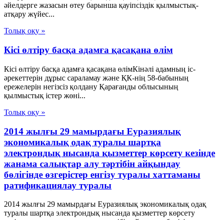
әйелдерге жазасын өтеу барынша қауіпсіздік қылмыстық-
атқару жүйес...
Толық оқу »
Кісі өлтіру басқа адамға қасақана өлім
Кісі өлтіру басқа адамға қасақана өлімКінәлі адамның іс-
әрекеттерін дұрыс сараламау және ҚК-нің 58-бабының
ережелерін негізсіз қолдану Қарағанды облысының
қылмыстық істер жөні...
Толық оқу »
2014 жылғы 29 мамырдағы Еуразиялық
экономикалық одақ туралы шартқа
электрондық нысанда қызметтер көрсету кезінде
жанама салықтар алу тәртібін айқындау
бөлігінде өзгерістер енгізу туралы хаттаманы
ратификациялау туралы
2014 жылғы 29 мамырдағы Еуразиялық экономикалық одақ
туралы шартқа электрондық нысанда қызметтер көрсету