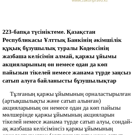
223-бапқа түсініктеме. Қазақстан
Республикасы Ұлттық Банкінің әкімшілік
құқық бұзушылық туралы Кодексінің
жазбаша келісімін алмай, қаржы ұйымы
акцияларының он немесе одан да көп
пайызын тікелей немесе жанама түрде заңсыз
сатып алуға байланысты бұзушылықтар
Тұлғаның қаржы ұйымының орналастырылған
(артықшылықты және сатып алынған)
акцияларының он немесе одан да көп пайызы
мөлшерінде қаржы ұйымының акцияларын
тікелей немесе жанама түрде сатып алуы, сондай-
ақ жазбаша келісімінсіз қаржы ұйымының