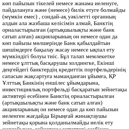
көп пайызын тікелей немесе жанама иеленуге,
пайдалануға және (немесе) билік етуге болмайды
(мүмкін емес) , сондай-ақ уәкілетті органның
алдын ала жазбаша келісімін алмай, Банктің
орналастырылған (артықшылықты және банк
сатып алған) акцияларының он немесе одан да
көп пайызы мөлшерінде Банк қабылдайтын
шешімдерге бақылау жасау немесе ықпал ету
мүмкіндігі болуы тиіс. Бұл талап мемлекетке
немесе ұлттық басқарушы холдингке, Екінші
деңгейдегі банктердің кредиттік портфельдерінің
сапасын жақсартуға маманданған ұйымға, ҚР
Ұлттық Банкінің еншілес ұйымдарына,
инвестициялық портфельді басқаратын зейнетақы
активтері есебінен Банктің орналастырылған
(артықшылықты және банк сатып алған)
акцияларының он немесе одан да көп пайызын
иеленген жағдайда Бірыңғай жинақтаушы
зейнетақы қорына қолданылмайды иелік ету
жағдайында, зейнетақы активтері есебінен,