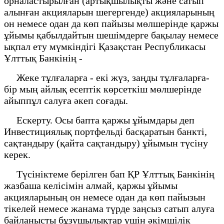
орналастырылған (артықшылықты және сатып
алынған акцияларын шегергенде) акцияларының
он немесе одан да көп пайызы мөлшерінде қаржы
ұйымы қабылдайтын шешімдерге бақылау немесе
ықпал ету мүмкіндігі Қазақстан Республикасы
Ұлттық Банкінің -
Жеке тұлғаларға - екі жүз, заңды тұлғаларға-
бір мың айлық есептік көрсеткіш мөлшерінде
айыппұл салуға әкеп соғады.
Ескерту. Осы бапта қаржы ұйымдары деп
Инвестициялық портфельді басқаратын банкті,
сақтандыру (қайта сақтандыру) ұйымын түсіну
керек.
Түсініктеме берілген бап ҚР Ұлттық Банкінің
жазбаша келісімін алмай, қаржы ұйымы
акцияларының он немесе одан да көп пайызын
тікелей немесе жанама түрде заңсыз сатып алуға
байланысты бұзушылықтар үшін әкімшілік