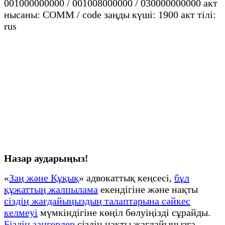
001000000000 / 001008000000 / 030000000000 акт
нысаны: COMM / code заңды күші: 1900 акт тілі:
rus
Назар аударыңыз!
«
Заң және Құқық
» адвокаттық кеңсесі,
бұл
құжаттың жалпылама
екендігіне және нақты
сіздің жағдайыңыздың талаптарына сәйкес
келмеуі
мүмкіндігіне көңіл бөлуіңізді сұрайды.
Біздің заңгерлер
сіздің нақты жағдайыңызға