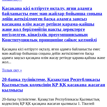
Қасақана кісі өлтіруге оқталу, яғни адамға
байланысты емес мән-жайлар бойынша соңына
дейін жеткізілмеген басқа адамға заңсыз
қасақана өлім жасау ретінде қарама-қайшы
және жол берілмейтін нақты деректерге
негізделген, кінәсіздік презумпциясының
Конституциялық принципіне сәйкес келмейді
Қасақана кісі өлтіруге оқталу, яғни адамға байланысты емес
мән-жайлар бойынша соңына дейін жеткізілмеген басқа
адамға заңсыз қасақана өлім жасау ретінде қарама-қайшы және
жол...
Толық оқу »
20-бапқа түсініктеме. Қазақстан Республикасы
Қылмыстық кодексінің ҚР ҚК қасақана жасаған
қылмысы
20-бапқа түсініктеме. Қазақстан Республикасы Қылмыстық
кодексінің ҚР ҚК қасақана жасаған қылмысы 1. Тікелей