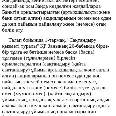
сондай-ақ осы Заңда көзделген жағдайларда
Банктің орналастырылған (артықшылықты және
банк сатып алған) акцияларының он немесе одан
да көп пайызын пайдалану және (немесе) оған
билік ету.
Талап бойынша 1-тармақ. "Сақтандыру
қызметі туралы" ҚР Заңының 26-бабында бірде-
бір тұлға өз бетінше немесе басқа (басқа)
тұлғамен (тұлғалармен) бірлесіп
орналастырылған (сақтандыру (қайта
сақтандыру) ұйымы артықшылықты және сатып
алған) акцияларының он немесе одан да көп
пайызын тікелей немесе жанама иеленуге,
пайдалануға және (немесе) билік етуге құқылы
емес (мүмкін емес) (қайта сақтандыру)
ұйымының, сондай-ақ уәкілетті органның алдын
ала жазбаша келісімін алмай, сақтандыру (қайта
сақтандыру) ұйымының орналастырылған