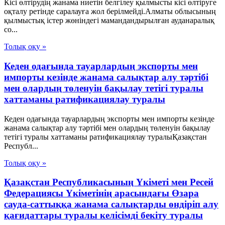
Кісі өлтірудің жанама ниетін белгілеу қылмысты кісі өлтіруге
оқталу ретінде саралауға жол берілмейді.Алматы облысының
қылмыстық істер жөніндегі мамандандырылған ауданаралық
со...
Толық оқу »
Кеден одағында тауарлардың экспорты мен
импорты кезінде жанама салықтар алу тәртібі
мен олардың төленуін бақылау тетігі туралы
хаттаманы ратификациялау туралы
Кеден одағында тауарлардың экспорты мен импорты кезінде
жанама салықтар алу тәртібі мен олардың төленуін бақылау
тетігі туралы хаттаманы ратификациялау туралыҚазақстан
Республ...
Толық оқу »
Қазақстан Республикасының Үкіметі мен Ресей
Федерациясы Үкіметінің арасындағы Өзара
сауда-саттыққа жанама салықтарды өндіріп алу
қағидаттары туралы келісімді бекіту туралы