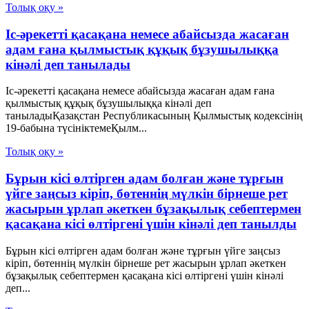
Толық оқу »
Іс-әрекетті қасақана немесе абайсызда жасаған
адам ғана қылмыстық құқық бұзушылыққа
кінәлі деп танылады
Іс-әрекетті қасақана немесе абайсызда жасаған адам ғана
қылмыстық құқық бұзушылыққа кінәлі деп
таныладыҚазақстан Республикасының Қылмыстық кодексінің
19-бабына түсініктемеҚылм...
Толық оқу »
Бұрын кісі өлтірген адам болған және тұрғын
үйге заңсыз кіріп, бөтеннің мүлкін бірнеше рет
жасырын ұрлап әкеткен бұзақылық себептермен
қасақана кісі өлтіргені үшін кінәлі деп танылды
Бұрын кісі өлтірген адам болған және тұрғын үйге заңсыз
кіріп, бөтеннің мүлкін бірнеше рет жасырын ұрлап әкеткен
бұзақылық себептермен қасақана кісі өлтіргені үшін кінәлі
деп...