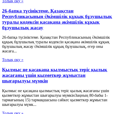
Толық оқу »
26-бапқа түсініктеме. Қазақстан
Республикасының Әкімшілік құқық бұзушылық
туралы кодексін қасақана әкімшілік құқық
бұзушылық жасау
26-бапқа түсініктеме. Қазақстан Республикасының Әкімшілік
құқық бұзушылық туралы кодексін қасақана әкімшілік құқық
бұзушылық жасау Әкімшілік құқық бұзушылық, егер оны
жасаға...
Толық оқу »
Қылмыс не қасақана қылмыстық теріс қылық
жасағаны үшін қызметкер жұмыстан
шығарылуы мүмкін
Қылмыс не қасақана қылмыстық теріс қылық жасағаны үшін
қызметкер жұмыстан шығарылуы мүмкінЗаңның 80-бабы 1-
тармағының 15) тармақшасына сәйкес қызметкер жұмыстан
шығарылуы мүмк...
Толық оқу »