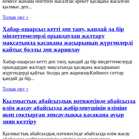
немесе жанама ниетпен жасалған әрекет қасақана жасалған
қылмыс деп...
Толық оқу »
Хабар-ошарсыз кетті деп тану, қандай да бір
міндеттемелерді орындаудан жалтару
мақсатында қасақана жасырынып жүргендерді
қайтыс болды деп жариялау
Хабар-ошарсыз кетті деп тану, қандай да бір міндеттемелерді
орындаудан жалтару мақсатында қасақана жасырынып
жүргендерді қайтыс болды деп жариялауКөбінесе соттар
қандай да бір...
Толық оқу »
Қылмыстық абайсыздық нәтижесінде абайсызда
өлім жасау абайсызда жәбірленушінің өліміне
әкеп соқтырған денсаулыққа қасақана ауыр
зиян келтіру
Қылмыстық абайсыздық нәтижесінде абайсызда өлім жасау