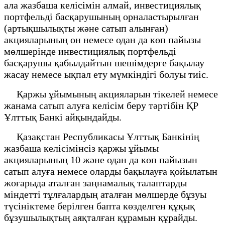
ала жазбаша келісімін алмай, инвестициялық
портфельді басқарушының орналастырылған
(артықшылықты және сатып алынған)
акцияларының он немесе одан да көп пайызы
мөлшерінде инвестициялық портфельді
басқарушы қабылдайтын шешімдерге бақылау
жасау немесе ықпал ету мүмкіндігі болуы тиіс.
Қаржы ұйымының акцияларын тікелей немесе
жанама сатып алуға келісім беру тәртібін ҚР
Ұлттық Банкі айқындайды.
Қазақстан Республикасы Ұлттық Банкінің
жазбаша келісімінсіз қаржы ұйымы
акцияларының 10 және одан да көп пайызын
сатып алуға немесе оларды бақылауға қойылатын
жоғарыда аталған заңнамалық талаптарды
міндетті тұлғалардың аталған мөлшерде бұзуы
түсініктеме берілген бапта көзделген құқық
бұзушылықтың аяқталған құрамын құрайды.