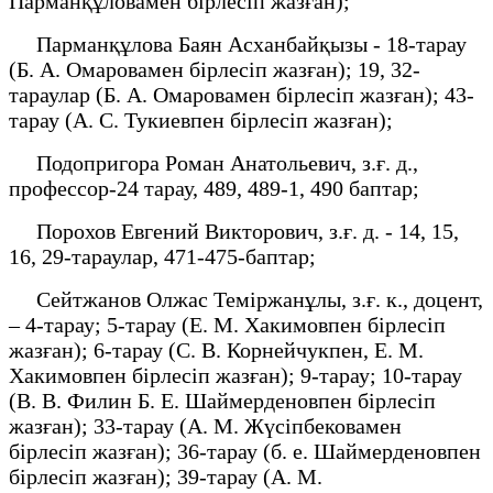
Парманқұловамен бірлесіп жазған);
Парманқұлова Баян Асханбайқызы - 18-тарау
(Б. А. Омаровамен бірлесіп жазған); 19, 32-
тараулар (Б. А. Омаровамен бірлесіп жазған); 43-
тарау (А. С. Тукиевпен бірлесіп жазған);
Подопригора Роман Анатольевич, з.ғ. д.,
профессор-24 тарау, 489, 489-1, 490 баптар;
Порохов Евгений Викторович, з.ғ. д. - 14, 15,
16, 29-тараулар, 471-475-баптар;
Сейтжанов Олжас Теміржанұлы, з.ғ. к., доцент,
– 4-тарау; 5-тарау (Е. М. Хакимовпен бірлесіп
жазған); 6-тарау (С. В. Корнейчукпен, Е. М.
Хакимовпен бірлесіп жазған); 9-тарау; 10-тарау
(В. В. Филин Б. Е. Шаймерденовпен бірлесіп
жазған); 33-тарау (А. М. Жүсіпбековамен
бірлесіп жазған); 36-тарау (б. е. Шаймерденовпен
бірлесіп жазған); 39-тарау (А. М.