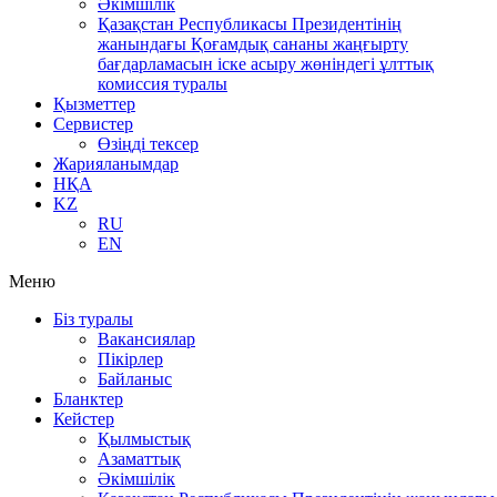
Әкімшілік
Қазақстан Республикасы Президентінің
жанындағы Қоғамдық сананы жаңғырту
бағдарламасын іске асыру жөніндегі ұлттық
комиссия туралы
Қызметтер
Сервистер
Өзіңді тексер
Жарияланымдар
НҚА
KZ
RU
EN
Меню
Біз туралы
Вакансиялар
Пікірлер
Байланыс
Бланктер
Кейстер
Қылмыстық
Азаматтық
Әкімшілік