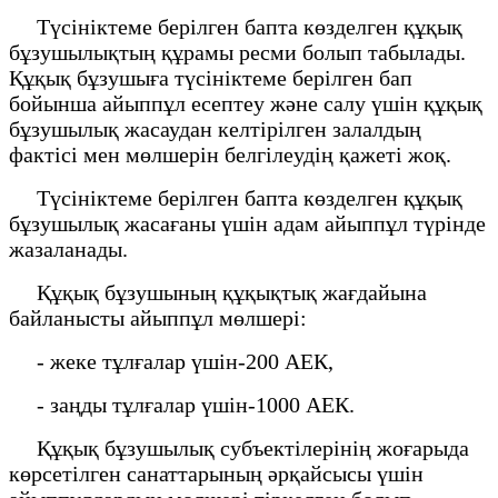
Түсініктеме берілген бапта көзделген құқық
бұзушылықтың құрамы ресми болып табылады.
Құқық бұзушыға түсініктеме берілген бап
бойынша айыппұл есептеу және салу үшін құқық
бұзушылық жасаудан келтірілген залалдың
фактісі мен мөлшерін белгілеудің қажеті жоқ.
Түсініктеме берілген бапта көзделген құқық
бұзушылық жасағаны үшін адам айыппұл түрінде
жазаланады.
Құқық бұзушының құқықтық жағдайына
байланысты айыппұл мөлшері:
- жеке тұлғалар үшін-200 АЕК,
- заңды тұлғалар үшін-1000 АЕК.
Құқық бұзушылық субъектілерінің жоғарыда
көрсетілген санаттарының әрқайсысы үшін