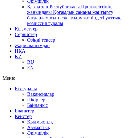
Әкімшілік
Қазақстан Республикасы Президентінің
жанындағы Қоғамдық сананы жаңғырту
бағдарламасын іске асыру жөніндегі ұлттық
комиссия туралы
Қызметтер
Сервистер
Өзіңді тексер
Жарияланымдар
НҚА
KZ
RU
EN
Меню
Біз туралы
Вакансиялар
Пікірлер
Байланыс
Бланктер
Кейстер
Қылмыстық
Азаматтық
Әкімшілік