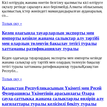
Кісі өлтірудің жанама ниетін белгілеу қылмысты кісі өлтіруге
оқталу ретінде саралауға жол берілмейді.Алматы облысының
қылмыстық істер жөніндегі мамандандырылған ауданаралық
со...
Толық оқу »
Кеден одағында тауарлардың экспорты мен
импорты кезінде жанама салықтар алу тәртібі
мен олардың төленуін бақылау тетігі туралы
хаттаманы ратификациялау туралы
Кеден одағында тауарлардың экспорты мен импорты кезінде
жанама салықтар алу тәртібі мен олардың төленуін бақылау
тетігі туралы хаттаманы ратификациялау туралыҚазақстан
Республ...
Толық оқу »
Қазақстан Республикасының Үкіметі мен Ресей
Федерациясы Үкіметінің арасындағы Өзара
сауда-саттыққа жанама салықтарды өндіріп алу
қағидаттары туралы келісімді бекіту туралы