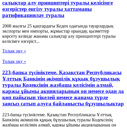
салықтар алу принциптері туралы келісімге
өзгерістер енгізу туралы хаттаманы
ратификациялау туралы
2008 жылғы 25 қаңтардағы Кеден одағында тауарлардың
экспорты мен импорты, жұмыстар орындау, қызметтер
көрсету кезінде жанама салықтар алу принциптері туралы
келісімге өзгеріст...
Толық оқу »
Толық оқу »
223-бапқа түсініктеме. Қазақстан Республикасы
Ұлттық Банкінің әкімшілік құқық бұзушылық
туралы Кодексінің жазбаша келісімін алмай,
қаржы ұйымы акцияларының он немесе одан да
көп пайызын тікелей немесе жанама түрде
заңсыз сатып алуға байланысты бұзушылықтар
223-бапқа түсініктеме. Қазақстан Республикасы Ұлттық
Банкінің әкімшілік құқық бұзушылық туралы Кодексінің
жазбаша келісімін алмай, қаржы ұйымы акцияларының он