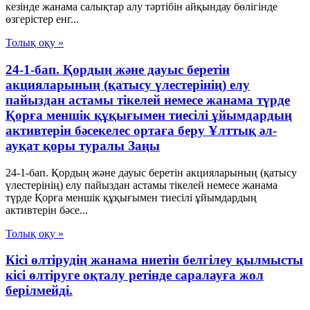
кезінде жанама салықтар алу тәртібін айқындау бөлігінде
өзгерістер енг...
Толық оқу »
24-1-бап. Қордың және дауыс беретін
акцияларының (қатысу үлестерінің) елу
пайыздан астамы тікелей немесе жанама түрде
Қорға меншік құқығымен тиесілі ұйымдардың
активтерін бәсекелес ортаға беру Ұлттық әл-
ауқат қоры туралы Заңы
24-1-бап. Қордың және дауыс беретін акцияларының (қатысу
үлестерінің) елу пайыздан астамы тікелей немесе жанама
түрде Қорға меншік құқығымен тиесілі ұйымдардың
активтерін бәсе...
Толық оқу »
Кісі өлтірудің жанама ниетін белгілеу қылмысты
кісі өлтіруге оқталу ретінде саралауға жол
берілмейді.