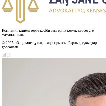
Компания клиенттерге кәсіби заңгерлік көмек көрсетуге
маманданған.
© 2007. «Заң және құқық» заң фирмасы. Барлық құқықтар
қорғалған.