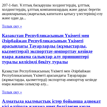
207-1-бап. Ұлттық басқарушы холдингтердің, ұлттық
холдингтердің, ұлттық компаниялардың және дауыс беретін
акцияларының (жарғылық капиталға қатысу үлестерінің) елу
және одан да...
Толық оқу »
Қазақстан Республикасының Үкiметi мен
Әзiрбайжан Республикасының Үкiметi
арасындағы Тауарларды (жұмыстарды,
қызметтердi) экспорттау-импорттау кезiнде
өзара жанама салықтар алу принциптерi
туралы келiсiмдi бекiту туралы
Қазақстан Республикасының Үкiметi мен Әзiрбайжан
Республикасының Үкiметi арасындағы Тауарларды
(жұмыстарды, қызметтердi) экспорттау-импорттау кезiнде
өзара жанама салықтар алу...
Толық оқу »
Алматыда қылмыстық істер бойынша адвокат
кісі өлтіруге жанама ниет белгілеген кезде