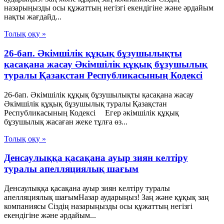
назарыңызды осы құжаттың негізгі екендігіне және әрдайым
нақты жағдайд...
Толық оқу »
26-бап. Әкiмшiлiк құқық бұзушылықты
қасақана жасау Әкімшілік құқық бұзушылық
туралы Қазақстан Республикасының Кодексі
26-бап. Әкiмшiлiк құқық бұзушылықты қасақана жасау
Әкімшілік құқық бұзушылық туралы Қазақстан
Республикасының Кодексі Егер әкiмшiлiк құқық
бұзушылық жасаған жеке тұлға өз...
Толық оқу »
Денсаулыққа қасақана ауыр зиян келтіру
туралы апелляциялық шағым
Денсаулыққа қасақана ауыр зиян келтіру туралы
апелляциялық шағымНазар аударыңыз! Заң және құқық заң
компаниясы Сіздің назарыңызды осы құжаттың негізгі
екендігіне және әрдайым...