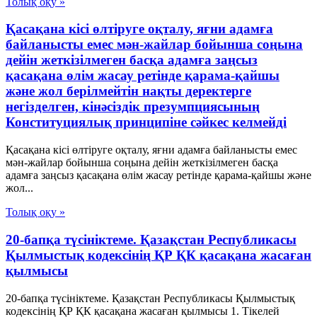
Толық оқу »
Қасақана кісі өлтіруге оқталу, яғни адамға
байланысты емес мән-жайлар бойынша соңына
дейін жеткізілмеген басқа адамға заңсыз
қасақана өлім жасау ретінде қарама-қайшы
және жол берілмейтін нақты деректерге
негізделген, кінәсіздік презумпциясының
Конституциялық принципіне сәйкес келмейді
Қасақана кісі өлтіруге оқталу, яғни адамға байланысты емес
мән-жайлар бойынша соңына дейін жеткізілмеген басқа
адамға заңсыз қасақана өлім жасау ретінде қарама-қайшы және
жол...
Толық оқу »
20-бапқа түсініктеме. Қазақстан Республикасы
Қылмыстық кодексінің ҚР ҚК қасақана жасаған
қылмысы
20-бапқа түсініктеме. Қазақстан Республикасы Қылмыстық
кодексінің ҚР ҚК қасақана жасаған қылмысы 1. Тікелей