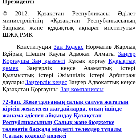
Президенті
© 2012. Қазақстан Республикасы Әділет
министрлігінің «Қазақстан Республикасының
Заңнама және құқықтық ақпарат институты»
ШЖҚ РМК
Конституция
Заң Кодекс
Норматив Жарлық
Бұйрық Шешім Қаулы Адвокат Алматы
Заңгер
Қорғаушы Заң қызметі
Құқық қорғау
Құқықтық
қөмек
Заңгерлік кеңсе Азаматтық істері
Қылмыстық істері Әкімшілік істері Арбитраж
даулары
Заңгерлік кеңес
Заңгер Адвокаттық кеңсе
Қазақстан Қорғаушы
Заң компаниясы
72-бап. Жеке тұлғаның салық салуға жататын
кірісін жекелеген жағдайларда, оның ішінде
жанама әдіспен айқындау Қазақстан
Республикасының Салық және бюджетке
төленетін басқада міндетті төлемдер туралы
(Салық кодексі) кодексі