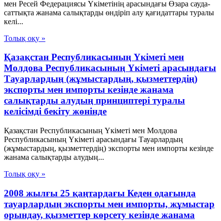
мен Ресей Федерациясы Үкіметінің арасындағы Өзара сауда-
саттықта жанама салықтарды өндіріп алу қағидаттары туралы
келі...
Толық оқу »
Қазақстан Республикасының Үкіметі мен
Молдова Республикасының Үкіметі арасындағы
Тауарлардың (жұмыстардың, қызметтердің)
экспорты мен импорты кезінде жанама
салықтарды алудың принциптері туралы
келісімді бекіту жөнінде
Қазақстан Республикасының Үкіметі мен Молдова
Республикасының Үкіметі арасындағы Тауарлардың
(жұмыстардың, қызметтердің) экспорты мен импорты кезінде
жанама салықтарды алудың...
Толық оқу »
2008 жылғы 25 қаңтардағы Кеден одағында
тауарлардың экспорты мен импорты, жұмыстар
орындау, қызметтер көрсету кезінде жанама