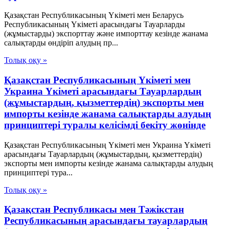
Қазақстан Республикасының Үкіметі мен Беларусь
Республикасының Үкіметі арасындағы Тауарларды
(жұмыстарды) экспорттау және импорттау кезінде жанама
салықтарды өндіріп алудың пр...
Толық оқу »
Қазақстан Республикасының Үкіметі мен
Украина Үкіметі арасындағы Тауарлардың
(жұмыстардың, қызметтердің) экспорты мен
импорты кезінде жанама салықтарды алудың
принциптері туралы келісімді бекіту жөнінде
Қазақстан Республикасының Үкіметі мен Украина Үкіметі
арасындағы Тауарлардың (жұмыстардың, қызметтердің)
экспорты мен импорты кезінде жанама салықтарды алудың
принциптері тура...
Толық оқу »
Қазақстан Республикасы мен Тәжікстан
Республикасының арасындағы тауарлардың