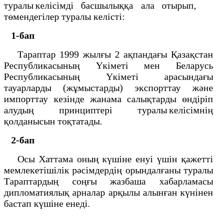
туралы келісімді басшылыққа ала отырып,
төмендегілер туралы келісті:
1-бап
Тараптар 1999 жылғы 2 ақпандағы Қазақстан
Республикасының Үкіметі мен Беларусь
Республикасының Үкіметі арасындағы
тауарларды (жұмыстарды) экспорттау және
импорттау кезінде жанама салықтарды өндіріп
алудың принциптері туралы келісімнің
қолданысын тоқтатады.
2-бап
Осы Хаттама оның күшіне енуі үшін қажетті
мемлекетішілік рәсімдердің орындалғаны туралы
Тараптардың соңғы жазбаша хабарламасы
дипломатиялық арналар арқылы алынған күнінен
бастап күшіне енеді.