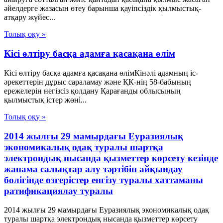
әйелдерге жазасын өтеу барынша қауіпсіздік қылмыстық-
атқару жүйес...
Толық оқу »
Кісі өлтіру басқа адамға қасақана өлім
Кісі өлтіру басқа адамға қасақана өлімКінәлі адамның іс-
әрекеттерін дұрыс сараламау және ҚК-нің 58-бабының
ережелерін негізсіз қолдану Қарағанды облысының
қылмыстық істер жөні...
Толық оқу »
2014 жылғы 29 мамырдағы Еуразиялық
экономикалық одақ туралы шартқа
электрондық нысанда қызметтер көрсету кезінде
жанама салықтар алу тәртібін айқындау
бөлігінде өзгерістер енгізу туралы хаттаманы
ратификациялау туралы
2014 жылғы 29 мамырдағы Еуразиялық экономикалық одақ
туралы шартқа электрондық нысанда қызметтер көрсету