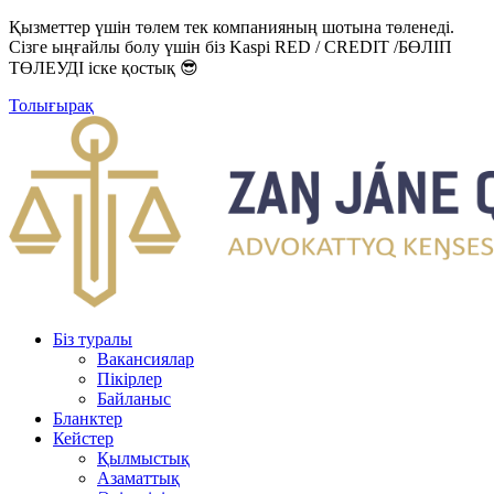
Қызметтер үшін төлем тек компанияның шотына төленеді.
Сізге ыңғайлы болу үшін біз Kaspi RED / CREDIT /БӨЛІП
ТӨЛЕУДІ іске қостық 😎
Толығырақ
Біз туралы
Вакансиялар
Пікірлер
Байланыс
Бланктер
Кейстер
Қылмыстық
Азаматтық