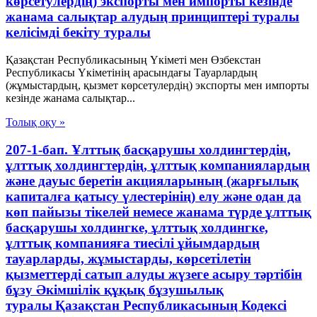
көрсетулердiң) экспорты мен импорты кезiнде
жанама салықтар алудың принциптерi туралы
келiсiмдi бекiту туралы
Қазақстан Республикасының Үкiметi мен Өзбекстан
Республикасы Үкiметiнiң арасындағы Тауарлардың
(жұмыстардың, қызмет көрсетулердiң) экспорты мен импорты
кезiнде жанама салықтар...
Толық оқу »
207-1-бап. Ұлттық басқарушы холдингтердің,
ұлттық холдингтердің, ұлттық компаниялардың
және дауыс беретін акцияларының (жарғылық
капиталға қатысу үлестерінің) елу және одан да
көп пайызы тікелей немесе жанама түрде ұлттық
басқарушы холдингке, ұлттық холдингке,
ұлттық компанияға тиесілі ұйымдардың
тауарларды, жұмыстарды, көрсетілетін
қызметтерді сатып алуды жүзеге асыру тәртібін
бұзу Әкімшілік құқық бұзушылық
туралы Қазақстан Республикасының Кодексі