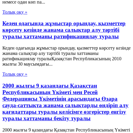
немесе одан көп па...
Толық оқу »
Кеден одағында жұмыстар орындау, қызметтер
көрсету кезінде жанама салықтар алу тәртібі
туралы хаттаманы ратификациялау туралы
Кеден одағында жұмыстар орындау, қызметтер көрсету кезінде
жанама салықтар алу тәртібі туралы хаттаманы
ратификациялау туралыҚазақстан Республикасының 2010
жылғы 30 маусымдағы...
Толық оқу »
2000 жылғы 9 қазандағы Қазақстан
Республикасының Үкіметі мен Ресей
Федерациясы Үкіметінің арасындағы Өзара
сауда-саттықта жанама салықтарды өндіріп алу
қағидаттары туралы келісімге өзгерістер енгізу
туралы хаттаманы бекіту туралы
2000 жылғы 9 қазандағы Қазақстан Республикасының Үкіметі