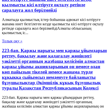
қылмысты кісі өлтіруге оқталу ретінде
саралауға жол берілмейді
Алматыда қылмыстық істер бойынша адвокат кісі өлтіруге
жанама ниет белгілеген кезде қылмысты кісі өлтіруге оқталу
ретінде саралауға жол берілмейдіАлматы облысының
қылмыстық іс...
Толық оқу »
223-бап. Қаржы нарығы мен қаржы ұйымдарын
реттеу, бақылау және қадағалау жөніндегі
уәкілетті органның жазбаша келісімін алмастан
қаржы ұйымы акцияларының он немесе одан
көп пайызын тікелей немесе жанама түрде
құқыққа сыйымсыз иемденуге байланысты
бұзушылықтар Әкімшілік құқық бұзушылық
туралы Қазақстан Республикасының Кодексі
223-бап. Қаржы нарығы мен қаржы ұйымдарын реттеу,
бақылау және қадағалау жөніндегі уәкілетті органның
жазбаша келісімін алмастан қаржы ұйымы акцияларының он