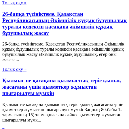
Толық оқу »
26-бапқа түсініктеме. Қазақстан
Республикасының Әкімшілік құқық бұзушылық
туралы кодексін қасақана әкімшілік құқық
бұзушылық жасау
26-бапқа түсініктеме. Қазақстан Республикасының Әкімшілік
құқық бұзушылық туралы кодексін қасақана әкімшілік құқық
бұзушылық жасау Әкімшілік құқық бұзушылық, егер оны
жасаға...
Толық оқу »
Қылмыс не қасақана қылмыстық теріс қылық
жасағаны үшін қызметкер жұмыстан
шығарылуы мүмкін
Қылмыс не қасақана қылмыстық теріс қылық жасағаны үшін
қызметкер жұмыстан шығарылуы мүмкінЗаңның 80-бабы 1-
тармағының 15) тармақшасына сәйкес қызметкер жұмыстан
шығарылуы мүмк...