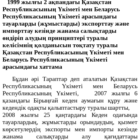
1999 жылғы 2 ақпандағы Қазақстан
Республикасының Үкіметі
мен Беларусь
Республикасының Үкіметі арасындағы
тауарларды
(жұмыстарды) экспорттау және
импорттау кезінде жанама
салықтарды
өндіріп алудың принциптері туралы
келісімнің
қолданысын тоқтату туралы
Қазақстан Республикасының Үкіметі
мен
Беларусь Республикасының Үкіметі
арасындағы
хаттама
Бұдан әрі Тараптар деп аталатын Қазақстан
Республикасының Үкіметі мен Беларусь
Республикасының Үкіметі, 2007 жылғы 6
қазандағы Бірыңғай кеден аумағын құру және
кедендік одақты қалыптастыру туралы шартты,
2008 жылғы 25 қаңтардағы Кеден одағында
тауарлардың, жұмыстарды орындаудың, қызмет
көрсетулердің экспорты мен импорты кезінде
жанама салықтарды алу қағидаттары