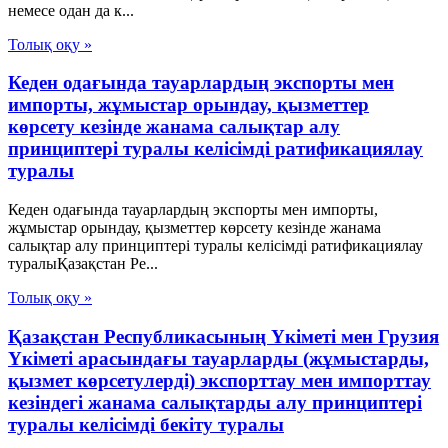
немесе одан да к...
Толық оқу »
Кеден одағында тауарлардың экспорты мен
импорты, жұмыстар орындау, қызметтер
көрсету кезінде жанама салықтар алу
принциптері туралы келісімді ратификациялау
туралы
Кеден одағында тауарлардың экспорты мен импорты,
жұмыстар орындау, қызметтер көрсету кезінде жанама
салықтар алу принциптері туралы келісімді ратификациялау
туралыҚазақстан Ре...
Толық оқу »
Қазақстан Республикасының Үкіметі мен Грузия
Үкіметі арасындағы тауарларды (жұмыстарды,
қызмет көрсетулерді) экспорттау мен импорттау
кезіндегі жанама салықтарды алу принциптері
туралы келісімді бекіту туралы