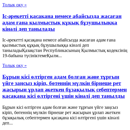
Толық оқу »
Іс-әрекетті қасақана немесе абайсызда жасаған
адам ғана қылмыстық құқық бұзушылыққа
кінәлі деп танылады
Іс-әрекетті қасақана немесе абайсызда жасаған адам ғана
қылмыстық құқық бұзушылыққа кінәлі деп
таныладыҚазақстан Республикасының Қылмыстық кодексінің
19-бабына түсініктемеҚылм...
Толық оқу »
Бұрын кісі өлтірген адам болған және тұрғын
үйге заңсыз кіріп, бөтеннің мүлкін бірнеше рет
жасырын ұрлап әкеткен бұзақылық себептермен
қасақана кісі өлтіргені үшін кінәлі деп танылды
Бұрын кісі өлтірген адам болған және тұрғын үйге заңсыз
кіріп, бөтеннің мүлкін бірнеше рет жасырын ұрлап әкеткен
бұзақылық себептермен қасақана кісі өлтіргені үшін кінәлі
деп...