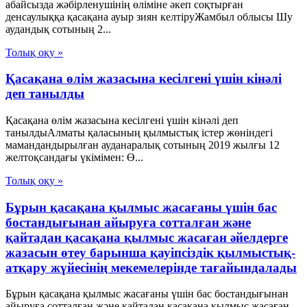
абайсызда жәбірленушінің өліміне әкеп соқтырған
денсаулыққа қасақана ауыр зиян келтіруЖамбыл облысы Шу
аудандық сотының 2...
Толық оқу »
Қасақана өлім жазасына кесілгені үшін кінәлі
деп танылды
Қасақана өлім жазасына кесілгені үшін кінәлі деп
танылдыАлматы қаласының қылмыстық істер жөніндегі
мамандандырылған ауданаралық сотының 2019 жылғы 12
желтоқсандағы үкімімен: Ө...
Толық оқу »
Бұрын қасақана қылмыс жасағаны үшін бас
бостандығынан айыруға сотталған және
қайтадан қасақана қылмыс жасаған әйелдерге
жазасын өтеу барынша қауіпсіздік қылмыстық-
атқару жүйесінің мекемелерінде тағайындалады
Бұрын қасақана қылмыс жасағаны үшін бас бостандығынан
айыруға сотталған және қайтадан қасақана қылмыс жасаған