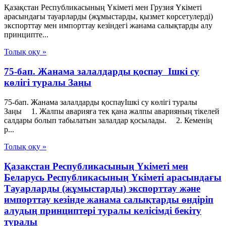
Қазақстан Республикасының Үкіметі мен Грузия Үкіметі
арасындағы тауарларды (жұмыстарды, қызмет көрсетулерді)
экспорттау мен импорттау кезіндегі жанама салықтарды алу
принципте...
Толық оқу »
75-бап. Жанама залалдарды қоспау Iшкi су
көлiгi туралы Заңы
75-бап. Жанама залалдарды қоспауIшкi су көлiгi туралы
Заңы 1. Жалпы аварияға тек қана жалпы аварияның тiкелей
салдары болып табылатын залалдар қосылады. 2. Кеменiң
р...
Толық оқу »
Қазақстан Республикасының Үкіметі мен
Беларусь Республикасының Үкіметі арасындағы
Тауарларды (жұмыстарды) экспорттау және
импорттау кезінде жанама салықтарды өндіріп
алудың принциптері туралы келісімді бекіту
туралы