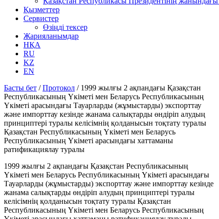
Қазақстан Республикасы Президентінің жанындағы 
Қызметтер
Сервистер
Өзіңді тексер
Жарияланымдар
НҚА
RU
KZ
EN
Басты бет
/
Протокол
/
1999 жылғы 2 ақпандағы Қазақстан
Республикасының Үкіметі мен Беларусь Республикасының
Үкіметі арасындағы Тауарларды (жұмыстарды) экспорттау
және импорттау кезінде жанама салықтарды өндіріп алудың
принциптері туралы келісімнің қолданысын тоқтату туралы
Қазақстан Республикасының Үкіметі мен Беларусь
Республикасының Үкіметі арасындағы хаттаманы
ратификациялау туралы
1999 жылғы 2 ақпандағы Қазақстан Республикасының
Үкіметі мен Беларусь Республикасының Үкіметі арасындағы
Тауарларды (жұмыстарды) экспорттау және импорттау кезінде
жанама салықтарды өндіріп алудың принциптері туралы
келісімнің қолданысын тоқтату туралы Қазақстан
Республикасының Үкіметі мен Беларусь Республикасының
Үкіметі арасындағы хаттаманы ратификациялау туралы