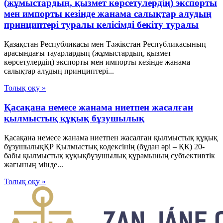
(жұмыстардың, қызмет көрсетулердің) экспорты
мен импорты кезінде жанама салықтар алудың
принциптері туралы келісімді бекіту туралы
Қазақстан Республикасы мен Тәжікстан Республикасының
арасындағы тауарлардың (жұмыстардың, қызмет
көрсетулердің) экспорты мен импорты кезінде жанама
салықтар алудың принциптері...
Толық оқу »
Қасақана немесе жанама ниетпен жасалған
қылмыстық құқық бұзушылық
Қасақана немесе жанама ниетпен жасалған қылмыстық құқық
бұзушылықҚР Қылмыстық кодексінің (бұдан әрі – ҚК) 20-
бабы қылмыстық құқықбұзушылық құрамының субъективтік
жағының мінде...
Толық оқу »