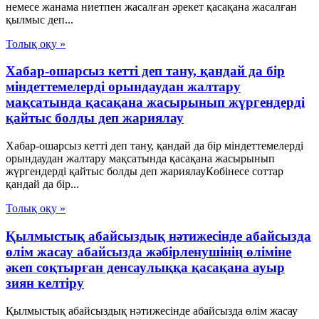
немесе жанама ниетпен жасалған әрекет қасақана жасалған
қылмыс деп...
Толық оқу »
Хабар-ошарсыз кетті деп тану, қандай да бір
міндеттемелерді орындаудан жалтару
мақсатында қасақана жасырынып жүргендерді
қайтыс болды деп жариялау
Хабар-ошарсыз кетті деп тану, қандай да бір міндеттемелерді
орындаудан жалтару мақсатында қасақана жасырынып
жүргендерді қайтыс болды деп жариялауКөбінесе соттар
қандай да бір...
Толық оқу »
Қылмыстық абайсыздық нәтижесінде абайсызда
өлім жасау абайсызда жәбірленушінің өліміне
әкеп соқтырған денсаулыққа қасақана ауыр
зиян келтіру
Қылмыстық абайсыздық нәтижесінде абайсызда өлім жасау