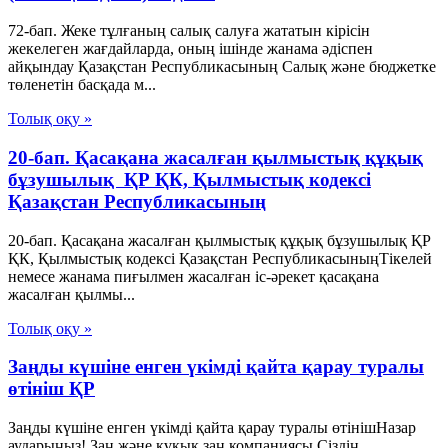
72-бап. Жеке тұлғаның салық салуға жататын кірісін
жекелеген жағдайларда, оның ішінде жанама әдіспен
айқындау Қазақстан Республикасының Салық және бюджетке
төленетін басқада м...
Толық оқу »
20-бап. Қасақана жасалған қылмыстық құқық
бұзушылық ҚР ҚК, Қылмыстық кодексi
Қазақстан Республикасының
20-бап. Қасақана жасалған қылмыстық құқық бұзушылық ҚР
ҚК, Қылмыстық кодексi Қазақстан РеспубликасыныңТiкелей
немесе жанама пиғылмен жасалған іс-әрекет қасақана
жасалған қылмы...
Толық оқу »
Заңды күшіне енген үкімді қайта қарау туралы
өтініш ҚР
Заңды күшіне енген үкімді қайта қарау туралы өтінішНазар
аударыңыз! Заң және құқық заң компаниясы Сіздің