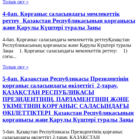
Толық оқу »
4-бап. Қорғаныс саласындағы мемлекеттік
реттеу Қазақстан Республикасының қорғанысы
және Қарулы Күштері туралы Заңы
4-бап. Қорғаныс саласындағы мемлекеттік реттеуҚазақстан
Республикасының қорғанысы және Қарулы Күштері туралы
Заңы 1. Қорғаныс саласындағы мемлекеттік реттеу: 1)
соғы...
Толық оқу »
5-бап. Қазақстан Республикасы Президентінің
қорғаныс саласындағы өкілеттігі 2-тарау.
ҚАЗАҚСТАН РЕСПУБЛИКАСЫ
ПРЕЗИДЕНТIНIҢ, ПАРЛАМЕНТIНIҢ ЖӘНЕ
ҮКIМЕТIНIҢ ҚОРҒАНЫС САЛАСЫНДАҒЫ
ӨКIЛЕТТIКТЕРI Қазақстан Республикасының
қорғанысы және Қарулы Күштері туралы Заңы
5-бап. Қазақстан Республикасы Президентінің қорғаныс
саласындағы өкілеттігі 2-тарау. ҚАЗАҚСТАН