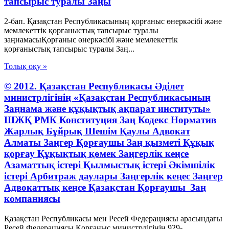
тапсырыс туралы Заңы
2-бап. Қазақстан Республикасының қорғаныс өнеркәсібі және
мемлекеттік қорғаныстық тапсырыс туралы
заңнамасыҚорғаныс өнеркәсібі және мемлекеттік
қорғаныстық тапсырыс туралы Заң...
Толық оқу »
© 2012. Қазақстан Республикасы Әділет
министрлігінің «Қазақстан Республикасының
Заңнама және құқықтық ақпарат институты»
ШЖҚ РМК Конституция Заң Кодекс Норматив
Жарлық Бұйрық Шешім Қаулы Адвокат
Алматы Заңгер Қорғаушы Заң қызметі Құқық
қорғау Құқықтық қөмек Заңгерлік кеңсе
Азаматтық істері Қылмыстық істері Әкімшілік
істері Арбитраж даулары Заңгерлік кеңес Заңгер
Адвокаттық кеңсе Қазақстан Қорғаушы Заң
компаниясы
Қазақстан Республикасы мен Ресей Федерациясы арасындағы
Ресей Федерациясы Қорғаныс министрлігінің 929-