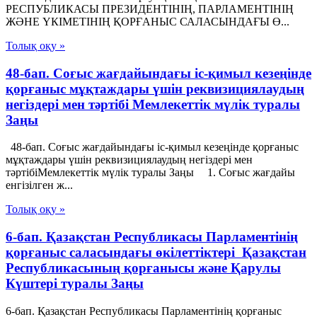
РЕСПУБЛИКАСЫ ПРЕЗИДЕНТIНIҢ, ПАРЛАМЕНТIНIҢ
ЖӘНЕ ҮКIМЕТIНIҢ ҚОРҒАНЫС САЛАСЫНДАҒЫ Ө...
Толық оқу »
48-бап. Соғыс жағдайындағы іс-қимыл кезеңінде
қорғаныс мұқтаждары үшін реквизициялаудың
негіздері мен тәртібі Мемлекеттік мүлік туралы
Заңы
48-бап. Соғыс жағдайындағы іс-қимыл кезеңінде қорғаныс
мұқтаждары үшін реквизициялаудың негіздері мен
тәртібіМемлекеттік мүлік туралы Заңы 1. Соғыс жағдайы
енгізілген ж...
Толық оқу »
6-бап. Қазақстан Республикасы Парламентiнің
қорғаныс саласындағы өкілеттіктері Қазақстан
Республикасының қорғанысы және Қарулы
Күштері туралы Заңы
6-бап. Қазақстан Республикасы Парламентiнің қорғаныс