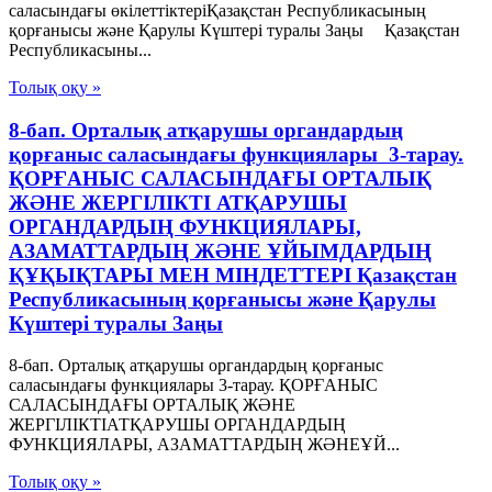
саласындағы өкілеттіктеріҚазақстан Республикасының
қорғанысы және Қарулы Күштері туралы Заңы Қазақстан
Республикасыны...
Толық оқу »
8-бап. Орталық атқарушы органдардың
қорғаныс саласындағы функциялары 3-тарау.
ҚОРҒАНЫС САЛАСЫНДАҒЫ ОРТАЛЫҚ
ЖӘНЕ ЖЕРГІЛIКТІ АТҚАРУШЫ
ОРГАНДАРДЫҢ ФУНКЦИЯЛАРЫ,
АЗАМАТТАРДЫҢ ЖӘНЕ ҰЙЫМДАРДЫҢ
ҚҰҚЫҚТАРЫ МЕН МIНДЕТТЕРІ Қазақстан
Республикасының қорғанысы және Қарулы
Күштері туралы Заңы
8-бап. Орталық атқарушы органдардың қорғаныс
саласындағы функциялары 3-тарау. ҚОРҒАНЫС
САЛАСЫНДАҒЫ ОРТАЛЫҚ ЖӘНЕ
ЖЕРГІЛIКТІАТҚАРУШЫ ОРГАНДАРДЫҢ
ФУНКЦИЯЛАРЫ, АЗАМАТТАРДЫҢ ЖӘНЕҰЙ...
Толық оқу »