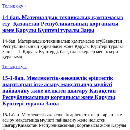
Толық оқу »
14-бап. Материалдық-техникалық қамтамасыз
ету Қазақстан Республикасының қорғанысы
және Қарулы Күштері туралы Заңы
14-бап. Материалдық-техникалық қамтамасыз етуҚазақстан
Республикасының қорғанысы және Қарулы Күштері туралы
Заңы 1. Қарулы Күштердi, басқа да әскерлер мен әскери
құралымд...
Толық оқу »
15-1-бап. Мемлекеттік-жекешелік әріптестік
шарттарын іске асыру мақсатында мүлікті
пайдалану және иеліктен шығару Қазақстан
Республикасының қорғанысы және Қарулы
Күштері туралы Заңы
15-1-бап. Мемлекеттік-жекешелік әріптестік шарттарын іске
асыру мақсатында мүлікті пайдалану және иеліктен
шығаруҚазақстан Республикасының қорғанысы және Қарулы