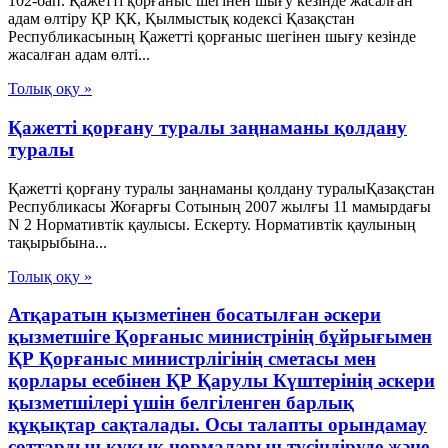
102-бап. Қажеттi қорғаныс шегiнен шығу кезiнде жасалған
адам өлтіру ҚР ҚК, Қылмыстық кодексi Қазақстан
Республикасының Қажеттi қорғаныс шегiнен шығу кезiнде
жасалған адам өлтi...
Толық оқу »
Қажетті қорғану туралы заңнаманы қолдану
туралы
Қажетті қорғану туралы заңнаманы қолдану туралыҚазақстан
Республикасы Жоғарғы Сотының 2007 жылғы 11 мамырдағы
N 2 Нормативтік қаулысы. Ескерту. Нормативтік қаулының
тақырыбына...
Толық оқу »
Атқаратын қызметінен босатылған әскери
қызметшіге Қорғаныс министрінің бұйрығымен
ҚР Қорғаныс министрлігінің сметасы мен
қорлары есебінен ҚР Қарулы Күштерінің әскери
қызметшілері үшін белгіленген барлық
құқықтар сақталады. Осы талапты орындамау
соттардың құқық нормаларын түсіндіруде және