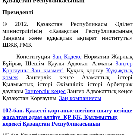
Қазақстан Республикасының
Президенті
© 2012. Қазақстан Республикасы Әділет
министрлігінің «Қазақстан Республикасының
Заңнама және құқықтық ақпарат институты»
ШЖҚ РМК
Конституция
Заң Кодекс
Норматив Жарлық
Бұйрық Шешім Қаулы Адвокат Алматы
Заңгер
Қорғаушы Заң қызметі
Құқық қорғау
Құқықтық
қөмек
Заңгерлік кеңсе Азаматтық істері
Қылмыстық істері Әкімшілік істері Арбитраж
даулары
Заңгерлік кеңес
Заңгер Адвокаттық кеңсе
Қазақстан Қорғаушы
Заң компаниясы
102-бап. Қажеттi қорғаныс шегiнен шығу кезiнде
жасалған адам өлтіру ҚР ҚК, Қылмыстық
кодексi Қазақстан Республикасының