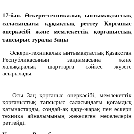
17-бап. Әскери-техникалық ынтымақтастық
саласындағы құқықтық реттеу
Қорғаныс
өнеркәсібі және мемлекеттік қорғаныстық
тапсырыс туралы Заңы
Әскери-техникалық ынтымақтастық Қазақстан
Республикасының заңнамасына және
халықаралық шарттарға сәйкес жүзеге
асырылады.
Осы Заң қорғаныс өнеркәсібі, мемлекеттік
қорғаныстық тапсырыс саласындағы қоғамдық
қатынастарды, сондай-ақ қару-жарақ пен әскери
техника айналымының жекелеген мәселелерін
реттейді.