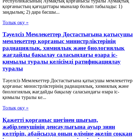
Республикасының Аумақтық қорғанысы туралы Аумақтық
қорғаныстың қағидаттары мыналар болып табылады: 1)
заңдылық; 2) дара басшы...
Толық оқу »
Тәуелсіз Мемлекеттер Достастығына қатысушы
мемлекеттер қорғаныс министрліктерінің
радиациялық, химиялық және биологиялық
жағдайды бақылау саласындағы өзара іс-
қимылы туралы келісімді ратификациялау
туралы
Тәуелсіз Мемлекеттер Достастығына қатысушы мемлекеттер
қорғаныс министрліктерінің радиациялық, химиялық және
биологиялық жағдайды бақылау саласындағы өзара іс-
қимылы туралы ке...
Толық оқу »
Қажетті қорғаныс шегінен шығып,
жәбірленушінің денсаулығына ауыр зиян
келтіріп, абайсызда оның өліміне әкеліп соққан