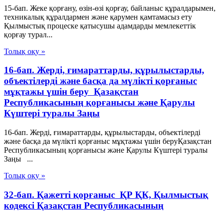
15-бап. Жеке қорғану, өзін-өзі қорғау, байланыс құралдарымен,
техникалық құралдармен және қарумен қамтамасыз ету
Қылмыстық процеске қатысушы адамдарды мемлекеттік
қорғау турал...
Толық оқу »
16-бап. Жердi, ғимараттарды, құрылыстарды,
объектiлердi және басқа да мүлікті қорғаныс
мұқтажы үшiн беру Қазақстан
Республикасының қорғанысы және Қарулы
Күштері туралы Заңы
16-бап. Жердi, ғимараттарды, құрылыстарды, объектiлердi
және басқа да мүлікті қорғаныс мұқтажы үшiн беруҚазақстан
Республикасының қорғанысы және Қарулы Күштері туралы
Заңы ...
Толық оқу »
32-бап. Қажеттi қорғаныс ҚР ҚК, Қылмыстық
кодексi Қазақстан Республикасының