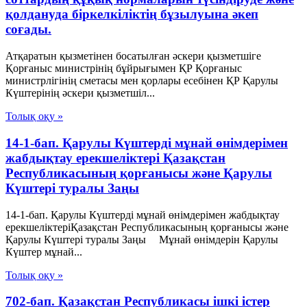
қолдануда біркелкіліктің бұзылуына әкеп
соғады.
Атқаратын қызметінен босатылған әскери қызметшіге
Қорғаныс министрінің бұйрығымен ҚР Қорғаныс
министрлігінің сметасы мен қорлары есебінен ҚР Қарулы
Күштерінің әскери қызметшіл...
Толық оқу »
14-1-бап. Қарулы Күштерді мұнай өнімдерімен
жабдықтау ерекшеліктері Қазақстан
Республикасының қорғанысы және Қарулы
Күштері туралы Заңы
14-1-бап. Қарулы Күштерді мұнай өнімдерімен жабдықтау
ерекшеліктеріҚазақстан Республикасының қорғанысы және
Қарулы Күштері туралы Заңы Мұнай өнімдерін Қарулы
Күштер мұнай...
Толық оқу »
702-бап. Қазақстан Республикасы ішкі істер