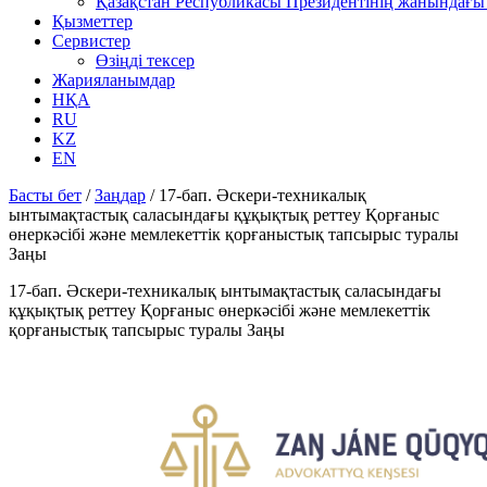
Қазақстан Республикасы Президентінің жанындағы 
Қызметтер
Сервистер
Өзіңді тексер
Жарияланымдар
НҚА
RU
KZ
EN
Басты бет
/
Заңдар
/
17-бап. Әскери-техникалық
ынтымақтастық саласындағы құқықтық реттеу Қорғаныс
өнеркәсібі және мемлекеттік қорғаныстық тапсырыс туралы
Заңы
17-бап. Әскери-техникалық ынтымақтастық саласындағы
құқықтық реттеу Қорғаныс өнеркәсібі және мемлекеттік
қорғаныстық тапсырыс туралы Заңы