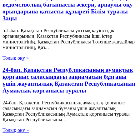
ведомстволық бағынысты әскери, арнаулы оқу
орындарына қатысты құзыреті Білім туралы
Заңы
5-1-бап. Қазақстан Республикасы ұлттық қауіпсіздік
органдарының, Қазақстан Республикасы Ішкі істер
министрлігінің, Қазақстан Республикасы Төтенше жағдайлар
министрлігінің, Қаз...
Толық оқу »
24-бап. Қазақстан Республикасының аумақтық
қорғаныс саласындағы заңнамасын бұзғаны
үшін жауаптылық Қазақстан Республикасының
Аумақтық қорғанысы туралы
24-бап. Қазақстан Республикасының аумақтық қорғаныс
саласындағы заңнамасын бұзғаны үшін жауаптылық
Қазақстан Республикасының Аумақтық қорғанысы туралы
Қазақстан Республикасыны...
Толық оқу »