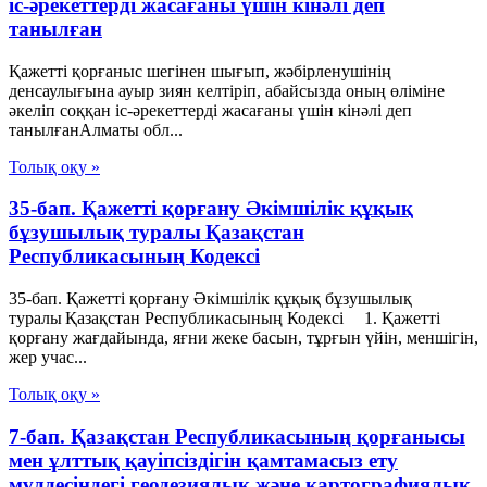
іс-әрекеттерді жасағаны үшін кінәлі деп
танылған
Қажетті қорғаныс шегінен шығып, жәбірленушінің
денсаулығына ауыр зиян келтіріп, абайсызда оның өліміне
әкеліп соққан іс-әрекеттерді жасағаны үшін кінәлі деп
танылғанАлматы обл...
Толық оқу »
35-бап. Қажеттi қорғану Әкімшілік құқық
бұзушылық туралы Қазақстан
Республикасының Кодексі
35-бап. Қажеттi қорғану Әкімшілік құқық бұзушылық
туралы Қазақстан Республикасының Кодексі 1. Қажеттi
қорғану жағдайында, яғни жеке басын, тұрғын үйiн, меншiгiн,
жер учас...
Толық оқу »
7-бап. Қазақстан Республикасының қорғанысы
мен ұлттық қауіпсіздігін қамтамасыз ету
мүддесіндегі геодезиялық және картографиялық