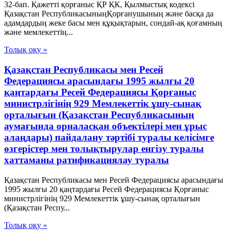
32-бап. Қажеттi қорғаныс ҚР ҚК, Қылмыстық кодексi
Қазақстан РеспубликасыныңҚорғанушының және басқа да
адамдардың жеке басы мен құқықтарын, сондай-ақ қоғамның
және мемлекеттің...
Толық оқу »
Қазақстан Республикасы мен Ресей
Федерациясы арасындағы 1995 жылғы 20
қаңтардағы Ресей Федерациясы Қорғаныс
министрлігінің 929 Мемлекеттік ұшу-сынақ
орталығын (Қазақстан Республикасының
аумағында орналасқан объектілері мен ұрыс
алаңдары) пайдалану тәртібі туралы келісімге
өзгерістер мен толықтырулар енгізу туралы
хаттаманы ратификациялау туралы
Қазақстан Республикасы мен Ресей Федерациясы арасындағы
1995 жылғы 20 қаңтардағы Ресей Федерациясы Қорғаныс
министрлігінің 929 Мемлекеттік ұшу-сынақ орталығын
(Қазақстан Респу...
Толық оқу »