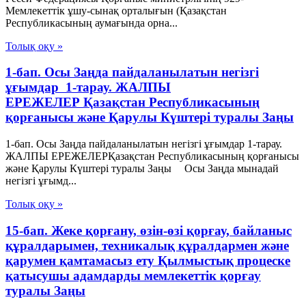
Мемлекеттік ұшу-сынақ орталығын (Қазақстан
Республикасының аумағында орна...
Толық оқу »
1-бап. Осы Заңда пайдаланылатын негізгі
ұғымдар 1-тарау. ЖАЛПЫ
ЕРЕЖЕЛЕР Қазақстан Республикасының
қорғанысы және Қарулы Күштері туралы Заңы
1-бап. Осы Заңда пайдаланылатын негізгі ұғымдар 1-тарау.
ЖАЛПЫ ЕРЕЖЕЛЕРҚазақстан Республикасының қорғанысы
және Қарулы Күштері туралы Заңы Осы Заңда мынадай
негізгі ұғымд...
Толық оқу »
15-бап. Жеке қорғану, өзін-өзі қорғау, байланыс
құралдарымен, техникалық құралдармен және
қарумен қамтамасыз ету Қылмыстық процеске
қатысушы адамдарды мемлекеттік қорғау
туралы Заңы