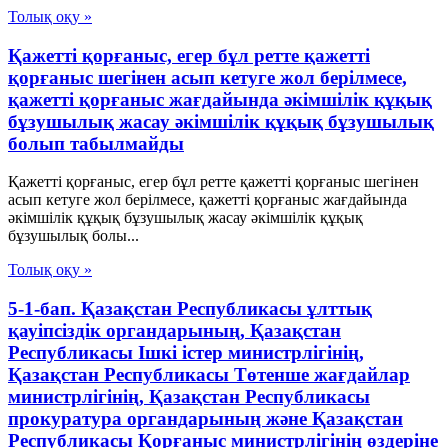
Толық оқу »
Қажетті қорғаныс, егер бұл ретте қажетті
қорғаныс шегінен асып кетуге жол берілмесе,
қажетті қорғаныс жағдайында әкімшілік құқық
бұзушылық жасау әкімшілік құқық бұзушылық
болып табылмайды
Қажетті қорғаныс, егер бұл ретте қажетті қорғаныс шегінен
асып кетуге жол берілмесе, қажетті қорғаныс жағдайында
әкімшілік құқық бұзушылық жасау әкімшілік құқық
бұзушылық болы...
Толық оқу »
5-1-бап. Қазақстан Республикасы ұлттық
қауіпсіздік органдарының, Қазақстан
Республикасы Ішкі істер министрлігінің,
Қазақстан Республикасы Төтенше жағдайлар
министрлігінің, Қазақстан Республикасы
прокуратура органдарының және Қазақстан
Республикасы Қорғаныс министрлігінің өздеріне