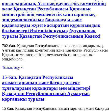
органдарының, Ұлттық қауiпсiздiк комитетiнiң
және Қазақстан Республикасы Қорғаныс
министрлiгiнiң мемлекеттік санитариялық-
эпидемиологиялық бақылауды және
қадағалауды жүзеге асыратын құрылымдық
бөлімшелері Әкімшілік құқық бұзушылық
туралы Қазақстан Республикасының Кодексі
702-бап. Қазақстан Республикасы ішкі істер органдарының,
Ұлттық қауiпсiздiк комитетiнiң және Қазақстан Республикасы
Қорғаныс министрлiгiнiң мемлекеттік санитариялық-
эпидемиоло...
Толық оқу »
15-бап. Қазақстан Республикасы
азаматтарының және басқа да жеке
тұлғалардың құқықтары мен міндеттері
Қазақстан Республикасының Аумақтық
қорғанысы туралы
15-бап. Қазақстан Республикасы азаматтарының және басқа да