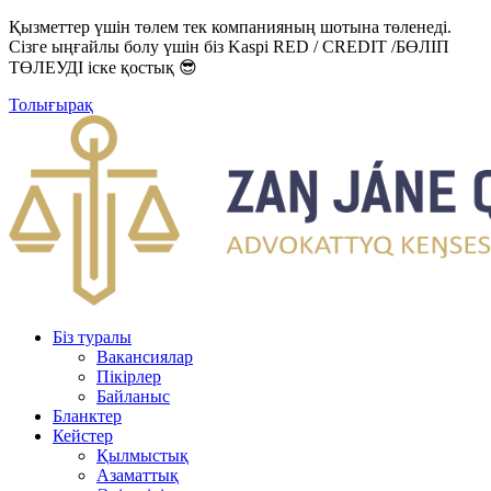
Қызметтер үшін төлем тек компанияның шотына төленеді.
Сізге ыңғайлы болу үшін біз Kaspi RED / CREDIT /БӨЛІП
ТӨЛЕУДІ іске қостық 😎
Толығырақ
Біз туралы
Вакансиялар
Пікірлер
Байланыс
Бланктер
Кейстер
Қылмыстық
Азаматтық