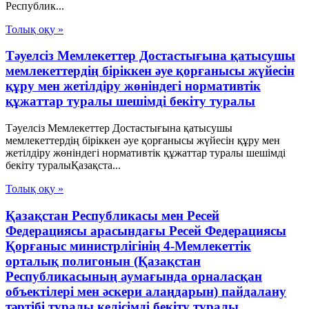
Республик...
Толық оқу »
Тәуелсіз Мемлекеттер Достастығына қатысушы
мемлекеттердің біріккен әуе қорғанысы жүйесін
құру мен жетілдіру жөніндегі нормативтік
құжаттар туралы шешімді бекіту туралы
Тәуелсіз Мемлекеттер Достастығына қатысушы
мемлекеттердің біріккен әуе қорғанысы жүйесін құру мен
жетілдіру жөніндегі нормативтік құжаттар туралы шешімді
бекіту туралыҚазақста...
Толық оқу »
Қазақстан Республикасы мен Ресей
Федерациясы арасындағы Ресей Федерациясы
Қорғаныс министрлігінің 4-Мемлекеттік
орталық полигонын (Қазақстан
Республикасының аумағында орналасқан
объектілері мен әскери алаңдарын) пайдалану
тәртібі туралы келісімді бекіту туралы