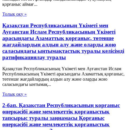
қорғаныс аймағ...
Толық оқу »
Қазақстан Республикасының Үкіметі мен
Ауғанстан Ислам Республикасының Үкіметі
арасындағы Азаматтық қорғаныс, төтенше
жағдайлардың алдын алу және оларды жою
саласындағы ынтымақтастық туралы келісімді
ратификациялау туралы
Қазақстан Республикасының Үкіметі мен Ауғанстан Ислам
Республикасының Үкіметі арасындағы Азаматтық қорғаныс,
төтенше жағдайлардың алдын алу және оларды жою
саласындағы ынтымақ...
Толық оқу »
2-бап. Қазақстан Республикасының қорғаныс
өнеркәсібі және мемлекеттік қорғаныстық
тапсырыс туралы заңнамасы Қорғаныс
өнеркәсібі және мемлекеттік қорғаныстық