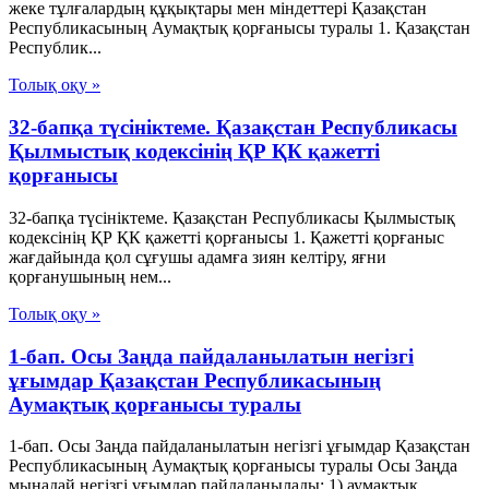
жеке тұлғалардың құқықтары мен міндеттері Қазақстан
Республикасының Аумақтық қорғанысы туралы 1. Қазақстан
Республик...
Толық оқу »
32-бапқа түсініктеме. Қазақстан Республикасы
Қылмыстық кодексінің ҚР ҚК қажетті
қорғанысы
32-бапқа түсініктеме. Қазақстан Республикасы Қылмыстық
кодексінің ҚР ҚК қажетті қорғанысы 1. Қажетті қорғаныс
жағдайында қол сұғушы адамға зиян келтіру, яғни
қорғанушының нем...
Толық оқу »
1-бап. Осы Заңда пайдаланылатын негізгі
ұғымдар Қазақстан Республикасының
Аумақтық қорғанысы туралы
1-бап. Осы Заңда пайдаланылатын негізгі ұғымдар Қазақстан
Республикасының Аумақтық қорғанысы туралы Осы Заңда
мынадай негізгі ұғымдар пайдаланылады: 1) аумақтық