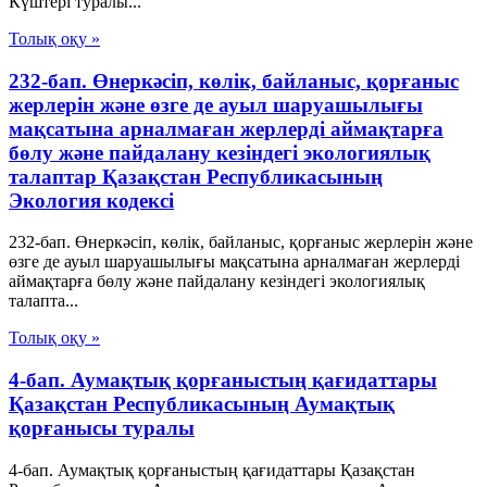
Күштері туралы...
Толық оқу »
232-бап. Өнеркәсіп, көлік, байланыс, қорғаныс
жерлерін және өзге де ауыл шаруашылығы
мақсатына арналмаған жерлерді аймақтарға
бөлу және пайдалану кезіндегі экологиялық
талаптар Қазақстан Республикасының
Экология кодексі
232-бап. Өнеркәсіп, көлік, байланыс, қорғаныс жерлерін және
өзге де ауыл шаруашылығы мақсатына арналмаған жерлерді
аймақтарға бөлу және пайдалану кезіндегі экологиялық
талапта...
Толық оқу »
4-бап. Аумақтық қорғаныстың қағидаттары
Қазақстан Республикасының Аумақтық
қорғанысы туралы
4-бап. Аумақтық қорғаныстың қағидаттары Қазақстан