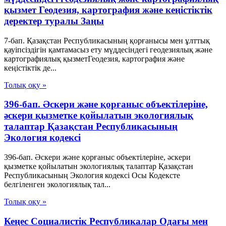
қызмет Геодезия, картография және кеңістіктік
деректер туралы Заңы
7-бап. Қазақстан Республикасының қорғанысы мен ұлттық
қауіпсіздігін қамтамасыз ету мүддесіндегі геодезиялық және
картографиялық қызметГеодезия, картография және
кеңістіктік де...
Толық оқу »
396-бап. Әскери және қорғаныс объектілеріне,
әскери қызметке қойылатын экологиялық
талаптар Қазақстан Республикасының
Экология кодексі
396-бап. Әскери және қорғаныс объектілеріне, әскери
қызметке қойылатын экологиялық талаптар Қазақстан
Республикасының Экология кодексі Осы Кодексте
белгіленген экологиялық тал...
Толық оқу »
Кеңес Социалистік Республикалар Одағы мен