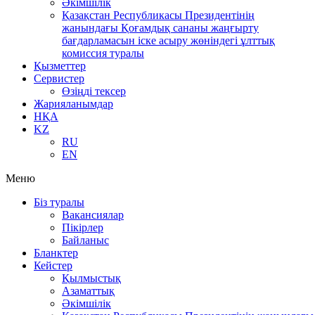
Әкімшілік
Қазақстан Республикасы Президентінің
жанындағы Қоғамдық сананы жаңғырту
бағдарламасын іске асыру жөніндегі ұлттық
комиссия туралы
Қызметтер
Сервистер
Өзіңді тексер
Жарияланымдар
НҚА
KZ
RU
EN
Меню
Біз туралы
Вакансиялар
Пікірлер
Байланыс
Бланктер
Кейстер
Қылмыстық
Азаматтық
Әкімшілік