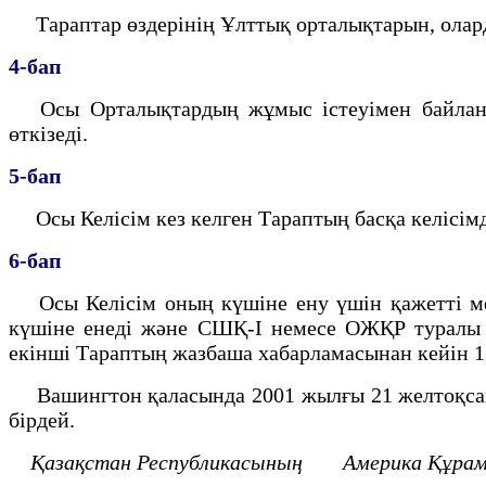
Тараптар өздерiнiң Ұлттық орталықтарын, оларды
4-бап
Осы Орталықтардың жұмыс iстеуiмен байланыст
өткiзедi.
5-бап
Осы Келiсiм кез келген Тараптың басқа келiсiмд
6-бап
Осы Келiсiм оның күшiне ену үшiн қажеттi мем
күшiне енедi және СШҚ-I немесе ОЖҚР туралы 
екiншi Тараптың жазбаша хабарламасынан кейiн 12
Вашингтон қаласында 2001 жылғы 21 желтоқсанда
бiрдей.
Қазақстан Республикасының Америка Құр