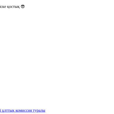
ске қостық 😎
і ұлттық комиссия туралы