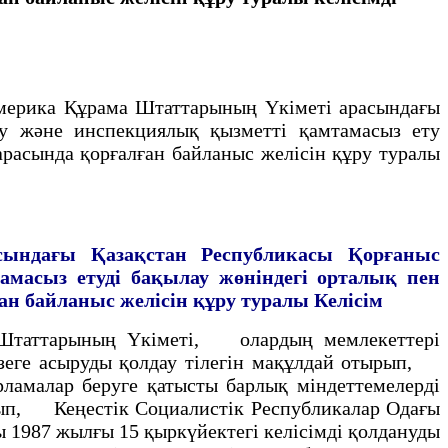
мерика Құрама Штаттарының Yкiметi арасындағы
ау және инспекциялық қызметтi қамтамасыз ету
расында қорғалған байланыс желiсiн құру туралы
сындағы Қазақстан
Республикасы Қорғаныс
амасыз етудi бақылау жөнiндегi орталық пен
ан байланыс желiсiн құру туралы
Келісім
 Штаттарының Үкiметi, олардың мемлекеттерi
жүзеге асыруды қолдау тiлегiн мақұлдай отырып,
арламалар беруге қатысты барлық мiндеттемелердi
тырып, Кеңестiк Социалистiк Республикалар Одағы
 1987 жылғы 15 қыркүйектегi келiсiмдi қолдануды