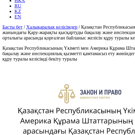
НҚА
RU
KZ
EN
Басты бет
/
Халықаралық келісімдер
/
Қазақстан Республикасын
жанындағы Қару-жарақты қысқартуды бақылау және инспекциял
орталығы арасында қорғалған байланыс желiсiн құру туралы кел
Қазақстан Республикасының Yкiметi мен Америка Құрама Шта
бақылау және инспекциялық қызметтi қамтамасыз ету жөнiндег
құру туралы келiсiмдi бекiту туралы