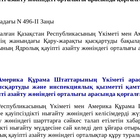
адағы N 496-ІІ Заңы
ған Қазақстан Республикасының Үкiметi мен А
нiң жанындағы Қару-жарақты қысқартуды бақыл
ның Ядролық қауiптi азайту жөнiндегi орталығы а
Америка
Құрама Штаттарының Yкiметi ара
сқартуды және инспекциялық қызметтi
қамт
i азайту жөнiндегi
орталығы арасында қорғалғ
еспубликасының Үкiметi мен Америка Құрама
е қауiпсiздiктi нығайту жөнiндегi келiсiмдердi 
 жөнiндегi шарттарға сәйкес талап етiлетiн хаб
дiктi нығайту мүддесiне сай келедi деп ұйғара о
 қауiптi азайту жөнiндегi орталықтар құру туралы