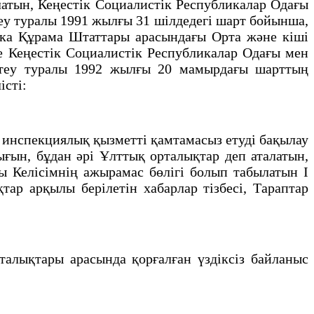
атын, Кеңестiк Социалистiк Республикалар Одағы
у туралы 1991 жылғы 31 шiлдедегi шарт бойынша,
ика Құрама Штаттары арасындағы Орта және кiшi
 Кеңестiк Социалистiк Республикалар Одағы мен
ктеу туралы 1992 жылғы 20 мамырдағы шарттың
iстi:
нспекциялық қызметтi қамтамасыз етудi бақылау
ғын, бұдан әрi Ұлттық орталықтар деп аталатын,
сы Келiсiмнiң ажырамас бөлiгi болып табылатын I
ар арқылы берiлетiн хабарлар тізбесi, Тараптар
алықтары арасында қорғалған үздiксiз байланыс