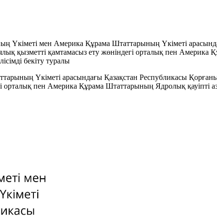
ың Yкiметi мен Америка Құрама Штаттарының Yкiметi арасында
ық қызметтi қамтамасыз ету жөнiндегi орталық пен Америка Қ
iсiмдi бекiту туралы
ттарының Yкiметi арасындағы Қазақстан Республикасы Қорған
i орталық пен Америка Құрама Штаттарының Ядролық қауiптi аз