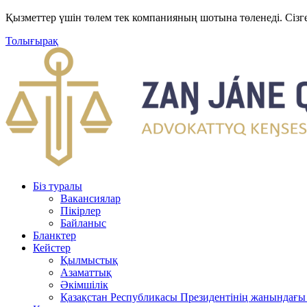
Қызметтер үшін төлем тек компанияның шотына төленеді. Сізг
Толығырақ
Біз туралы
Вакансиялар
Пікірлер
Байланыс
Бланктер
Кейстер
Қылмыстық
Азаматтық
Әкімшілік
Қазақстан Республикасы Президентінің жанындағы 