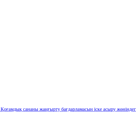
Қоғамдық сананы жаңғырту бағдарламасын іске асыру жөніндег