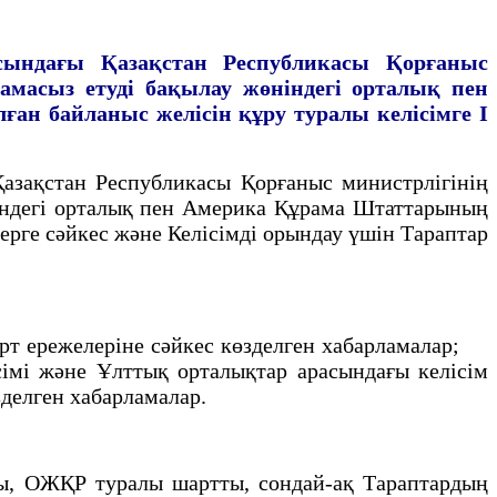
сындағы Қазақстан
Республикасы Қорғаныс
амасыз етудi
бақылау жөнiндегi орталық пен
лған
байланыс желiсiн құру туралы келiсiмге
I
зақстан Республикасы Қорғаныс министрлiгiнiң
iндегi орталық пен Америка Құрама Штаттарының
ерге сәйкес және Келiсiмдi орындау үшiн Тараптар
т ережелерiне сәйкес көзделген хабарламалар;
iмi және Ұлттық орталықтар арасындағы келiсiм
зделген хабарламалар.
ы, ОЖҚР туралы шартты, сондай-ақ Тараптардың