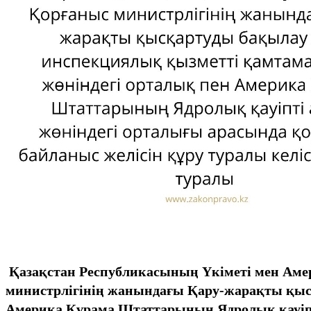
Қазақстан Республикасының Yкiметi мен Ам
министрлiгiнiң жанындағы Қару-жарақты қысқ
Америка Құрама Штаттарының Ядролық қауiптi 