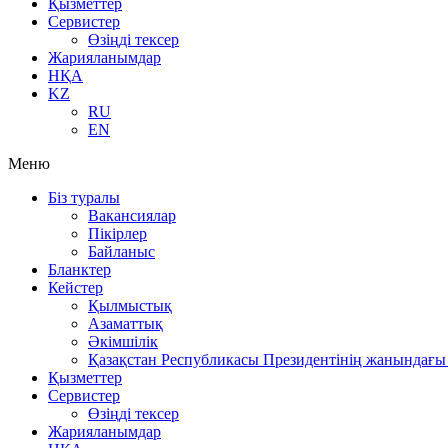
Қызметтер
Сервистер
Өзіңді тексер
Жарияланымдар
НҚА
KZ
RU
EN
Меню
Біз туралы
Вакансиялар
Пікірлер
Байланыс
Бланктер
Кейстер
Қылмыстық
Азаматтық
Әкімшілік
Қазақстан Республикасы Президентінің жанындағы 
Қызметтер
Сервистер
Өзіңді тексер
Жарияланымдар