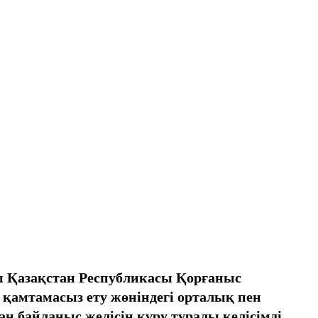
 Қазақстан Республикасы Қорғаныс
қамтамасыз ету жөнiндегi орталық пен
 байланыс желiсiн құру туралы келiсiмдi