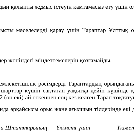
ң қалыпты жұмыс iстеуiн қамтамасыз ету үшiн ол
ы мәселелердi қарау үшiн Тараптар Ұлттық орт
ер жөнiндегi мiндеттемелерiн қозғамайды.
лекетiшiлiк рәсiмдердi Тараптардың орындағаны
шарттар күшiн сақтаған уақытқа дейiн күшiнде
 (он екi) ай өткеннен соң кез келген Тарап тоқтат
 әрқайсысы орыс және ағылшын тiлдерiнде екi д
ама Штаттарының
Үкiметi үшiн Yкiметi