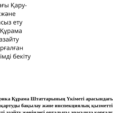
ерика Құрама Штаттарының Yкiметi арасындағы
артуды бақылау және инспекциялық қызметтi 
азайту жөнiндегi орталығы арасында қорғалған