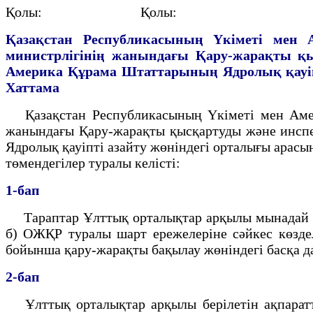
Қолы: Қолы:
Қазақстан Республикасының Yкiметi мен 
министрлiгiнiң жанындағы Қару-жарақты
қ
Америка Құрама Штаттарының
Ядролық қауi
Хаттама
Қазақстан Республикасының Үкiметi мен Амери
жанындағы Қару-жарақты қысқартуды және инспе
Ядролық қауiптi азайту жөнiндегi орталығы арасы
төмендегiлер туралы келiстi:
1-бап
Тараптар Ұлттық орталықтар арқылы мынадай х
б) ОЖҚР туралы шарт ережелерiне сәйкес көзде
бойынша қару-жарақты бақылау жөнiндегi басқа да
2-бап
Ұлттық орталықтар арқылы берiлетiн ақпаратт