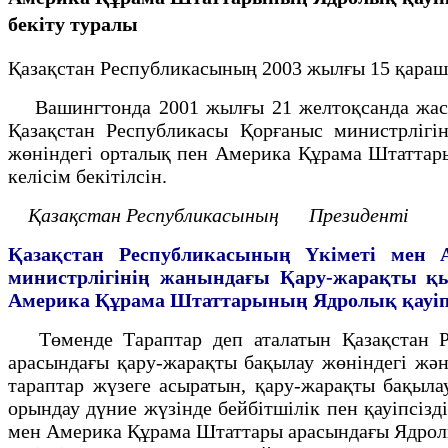
бекiту туралы
Қазақстан Республикасының 2003 жылғы 15 қараш
Вашингтонда 2001 жылғы 21 желтоқсанда жасал
Қазақстан Республикасы Қорғаныс министрлiгi
жөнiндегi орталық пен Америка Құрама Штаттары
келiсiм бекiтiлсiн.
Қазақстан Республикасының
Президентi
Қазақстан Республикасының Yкiметi мен 
министрлiгiнiң жанындағы
Қару-жарақты қы
Америка
Құрама Штаттарының Ядролық қауiпт
Төменде Тараптар деп аталатын Қазақстан Р
арасындағы қару-жарақты бақылау жөнiндегi жән
тараптар жүзеге асыратын, қару-жарақты бақылау
орындау дүние жүзiнде бейбiтшiлiк пен қауiпсiз
мен Америка Құрама Штаттары арасындағы Ядролық