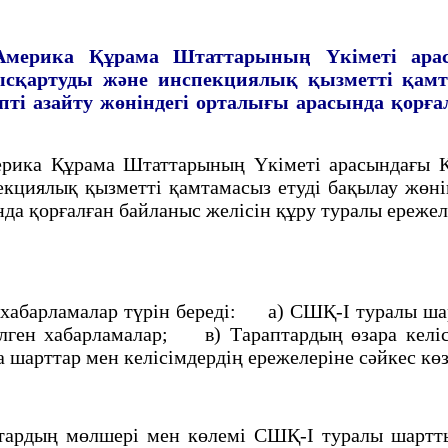
Америка
Құрама Штаттарының Үкiметi ара
ысқартуды және инспекциялық қызметтi қамт
птi азайту жөнiндегi орталығы арасында қорға
ка Құрама Штаттарының Үкiметi арасындағы Қа
кциялық қызметтi қамтамасыз етудi бақылау жөн
нда қорғалған байланыс желiсiн құру туралы ережел
абарламалар түрiн бередi: а) СШҚ-I туралы шар
лген хабарламалар; в) Тараптардың өзара келiс
 шарттар мен келiсiмдердiң ережелерiне сәйкес кө
ардың мөлшерi мен көлемi СШҚ-I туралы шартт