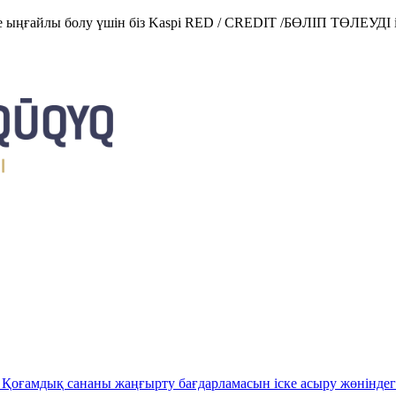
е ыңғайлы болу үшін біз Kaspi RED / CREDIT /БӨЛІП ТӨЛЕУДІ і
Қоғамдық сананы жаңғырту бағдарламасын іске асыру жөніндег