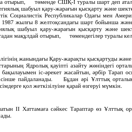
тыла отырып, төменде СШҚ-I туралы шарт деп атал
гиялық шабуыл қару-жарағын қысқарту және шекте
тiк Социалистiк Республикалар Одағы мен Амер
1987 жылғы 8 желтоқсандағы шарт бойынша және
иялық шабуыл қару-жарағын қысқарту және ше
йтадан мақұлдай отырып, төмендегiлер туралы кел
гiнiң жанындағы Қару-жарақты қысқартуды және и
арының Ядролық қауiптi азайту жөнiндегi орталы
ң бақылауымен iс-әрекет жасайтын, әрбiр Тарап о
iсiнше пайдаланады. Бұдан әрi Ұлттық орталықт
iмдерге қол жеткiзiлуiне қарай өзгеруi мүмкiн.
ын II Хаттамаға сәйкес Тараптар өз Ұлттық орт
нады.