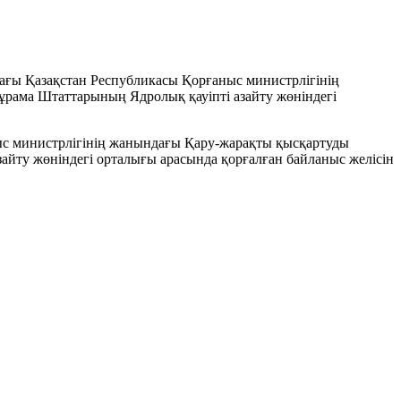
ғы Қазақстан Республикасы Қорғаныс министрлiгiнiң
ұрама Штаттарының Ядролық қауiптi азайту жөнiндегi
ыс министрлiгiнiң жанындағы Қару-жарақты қысқартуды
айту жөнiндегi орталығы арасында қорғалған байланыс желiсiн