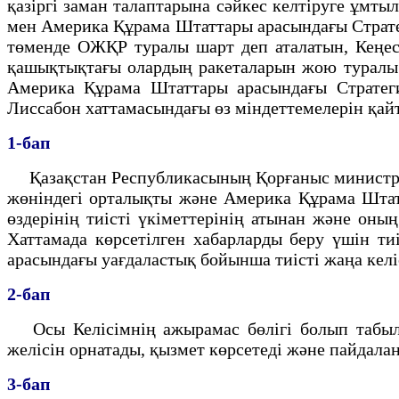
қазiргi заман талаптарына сәйкес келтiруге ұм
мен Америка Құрама Штаттары арасындағы Страте
төменде ОЖҚР туралы шарт деп аталатын, Кеңес
қашықтықтағы олардың ракеталарын жою туралы 
Америка Құрама Штаттары арасындағы Стратег
Лиссабон хаттамасындағы өз мiндеттемелерiн қа
1-бап
Қазақстан Республикасының Қорғаныс министрлi
жөнiндегi орталықты және Америка Құрама Штатт
өздерiнiң тиiстi үкiметтерiнiң атынан және оны
Хаттамада көрсетiлген хабарларды беру үшiн ти
арасындағы уағдаластық бойынша тиiстi жаңа келiс
2-бап
Осы Келiсiмнiң ажырамас бөлiгi болып табылат
желiсiн орнатады, қызмет көрсетедi және пайдала
3-бап