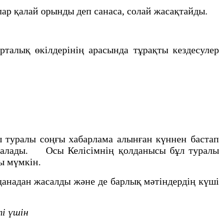
ар қалай орынды деп санаса, солай жасақтайды.
алық өкілдерiнiң арасында тұрақты кездесулер
 туралы соңғы хабарлама алынған күннен бастап
 қалады. Осы Келiсiмнiң қолданысы бұл туралы
уы мүмкiн.
анадан жасалды және де барлық мәтiндердiң күшi
 үшiн