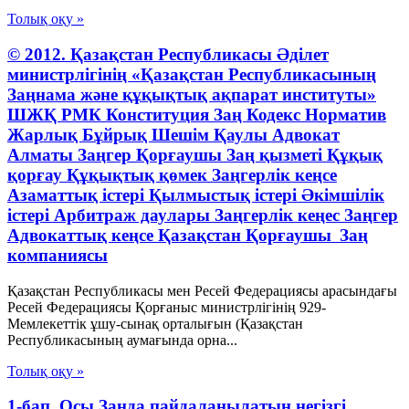
Толық оқу »
© 2012. Қазақстан Республикасы Әділет
министрлігінің «Қазақстан Республикасының
Заңнама және құқықтық ақпарат институты»
ШЖҚ РМК Конституция Заң Кодекс Норматив
Жарлық Бұйрық Шешім Қаулы Адвокат
Алматы Заңгер Қорғаушы Заң қызметі Құқық
қорғау Құқықтық қөмек Заңгерлік кеңсе
Азаматтық істері Қылмыстық істері Әкімшілік
істері Арбитраж даулары Заңгерлік кеңес Заңгер
Адвокаттық кеңсе Қазақстан Қорғаушы Заң
компаниясы
Қазақстан Республикасы мен Ресей Федерациясы арасындағы
Ресей Федерациясы Қорғаныс министрлігінің 929-
Мемлекеттік ұшу-сынақ орталығын (Қазақстан
Республикасының аумағында орна...
Толық оқу »
1-бап. Осы Заңда пайдаланылатын негізгі