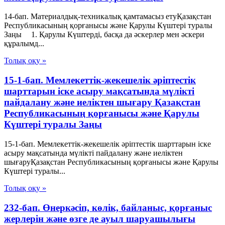
14-бап. Материалдық-техникалық қамтамасыз етуҚазақстан
Республикасының қорғанысы және Қарулы Күштері туралы
Заңы 1. Қарулы Күштердi, басқа да әскерлер мен әскери
құралымд...
Толық оқу »
15-1-бап. Мемлекеттік-жекешелік әріптестік
шарттарын іске асыру мақсатында мүлікті
пайдалану және иеліктен шығару Қазақстан
Республикасының қорғанысы және Қарулы
Күштері туралы Заңы
15-1-бап. Мемлекеттік-жекешелік әріптестік шарттарын іске
асыру мақсатында мүлікті пайдалану және иеліктен
шығаруҚазақстан Республикасының қорғанысы және Қарулы
Күштері туралы...
Толық оқу »
232-бап. Өнеркәсіп, көлік, байланыс, қорғаныс
жерлерін және өзге де ауыл шаруашылығы