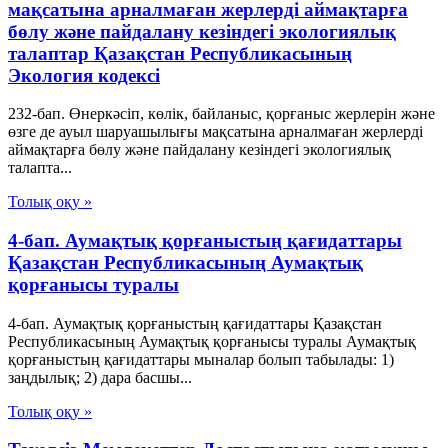
мақсатына арналмаған жерлерді аймақтарға
бөлу және пайдалану кезіндегі экологиялық
талаптар Қазақстан Республикасының
Экология кодексі
232-бап. Өнеркәсіп, көлік, байланыс, қорғаныс жерлерін және
өзге де ауыл шаруашылығы мақсатына арналмаған жерлерді
аймақтарға бөлу және пайдалану кезіндегі экологиялық
талапта...
Толық оқу »
4-бап. Аумақтық қорғаныстың қағидаттары
Қазақстан Республикасының Аумақтық
қорғанысы туралы
4-бап. Аумақтық қорғаныстың қағидаттары Қазақстан
Республикасының Аумақтық қорғанысы туралы Аумақтық
қорғаныстың қағидаттары мыналар болып табылады: 1)
заңдылық; 2) дара басшы...
Толық оқу »