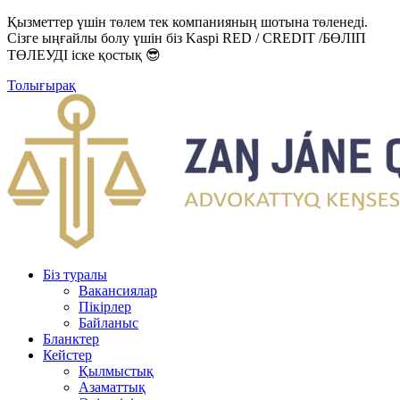
Қызметтер үшін төлем тек компанияның шотына төленеді.
Сізге ыңғайлы болу үшін біз Kaspi RED / CREDIT /БӨЛІП
ТӨЛЕУДІ іске қостық 😎
Толығырақ
Біз туралы
Вакансиялар
Пікірлер
Байланыс
Бланктер
Кейстер
Қылмыстық
Азаматтық