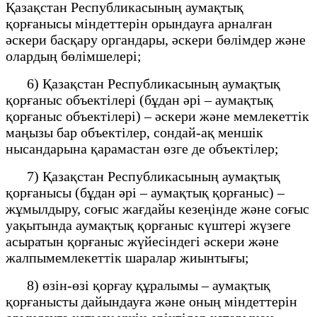
Қазақстан Республикасының аумақтық
қорғанысы міндеттерін орындауға арналған
әскери басқару органдары, әскери бөлімдер және
олардың бөлімшелері;
6) Қазақстан Республикасының аумақтық
қорғаныс объектілері (бұдан әрі – аумақтық
қорғаныс объектілері) – әскери және мемлекеттік
маңызы бар объектілер, сондай-ақ меншік
нысандарына қарамастан өзге де объектілер;
7) Қазақстан Республикасының аумақтық
қорғанысы (бұдан әрі – аумақтық қорғаныс) –
жұмылдыру, соғыс жағдайы кезеңінде және соғыс
уақытында аумақтық қорғаныс күштері жүзеге
асыратын қорғаныс жүйесіндегі әскери және
жалпымемлекеттік шаралар жиынтығы;
8) өзін-өзі қорғау құралымы – аумақтық
қорғанысты дайындауға және оның міндеттерін