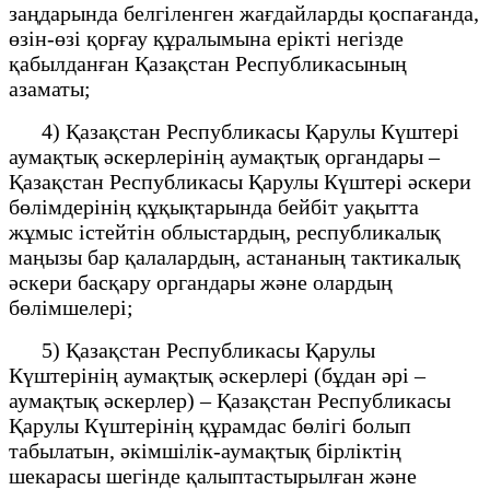
заңдарында белгіленген жағдайларды қоспағанда,
өзін-өзі қорғау құралымына ерікті негізде
қабылданған Қазақстан Республикасының
азаматы;
4) Қазақстан Республикасы Қарулы Күштері
аумақтық әскерлерінің аумақтық органдары –
Қазақстан Республикасы Қарулы Күштері әскери
бөлімдерінің құқықтарында бейбіт уақытта
жұмыс істейтін облыстардың, республикалық
маңызы бар қалалардың, астананың тактикалық
әскери басқару органдары және олардың
бөлімшелері;
5) Қазақстан Республикасы Қарулы
Күштерінің аумақтық әскерлері (бұдан әрі –
аумақтық әскерлер) – Қазақстан Республикасы
Қарулы Күштерінің құрамдас бөлігі болып
табылатын, әкімшілік-аумақтық бірліктің
шекарасы шегінде қалыптастырылған және