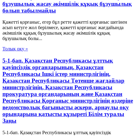
бұзушылық жасау әкімшілік құқық бұзушылық
болып табылмайды
Қажетті қорғаныс, егер бұл ретте қажетті қорғаныс шегінен
асып кетуге жол берілмесе, қажетті қорғаныс жағдайында
әкімшілік құқық бұзушылық жасау әкімшілік құқық
бұзушылық болы...
Толық оқу »
5-1-бап. Қазақстан Республикасы ұлттық
қауіпсіздік органдарының, Қазақстан
Республикасы Ішкі істер министрлігінің,
Қазақстан Республикасы Төтенше жағдайлар
министрлігінің, Қазақстан Республикасы
прокуратура органдарының және Қазақстан
Республикасы Қорғаныс министрлігінің өздеріне
ведомстволық бағынысты әскери, арнаулы оқу
орындарына қатысты құзыреті Білім туралы
Заңы
5-1-бап. Қазақстан Республикасы ұлттық қауіпсіздік