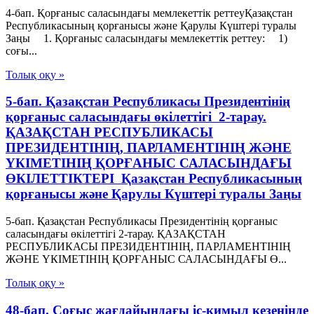
4-бап. Қорғаныс саласындағы мемлекеттік реттеуҚазақстан
Республикасының қорғанысы және Қарулы Күштері туралы
Заңы 1. Қорғаныс саласындағы мемлекеттік реттеу: 1)
соғы...
Толық оқу »
5-бап. Қазақстан Республикасы Президентінің
қорғаныс саласындағы өкілеттігі 2-тарау.
ҚАЗАҚСТАН РЕСПУБЛИКАСЫ
ПРЕЗИДЕНТIНIҢ, ПАРЛАМЕНТIНIҢ ЖӘНЕ
ҮКIМЕТIНIҢ ҚОРҒАНЫС САЛАСЫНДАҒЫ
ӨКIЛЕТТIКТЕРI Қазақстан Республикасының
қорғанысы және Қарулы Күштері туралы Заңы
5-бап. Қазақстан Республикасы Президентінің қорғаныс
саласындағы өкілеттігі 2-тарау. ҚАЗАҚСТАН
РЕСПУБЛИКАСЫ ПРЕЗИДЕНТIНIҢ, ПАРЛАМЕНТIНIҢ
ЖӘНЕ ҮКIМЕТIНIҢ ҚОРҒАНЫС САЛАСЫНДАҒЫ Ө...
Толық оқу »
48-бап. Соғыс жағдайындағы іс-қимыл кезеңінде