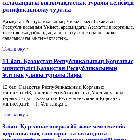
саласындағы ынтымақтастық туралы келісімді
ратификациялау туралы
Қазақстан Республикасының Үкіметі мен Тәжікстан
Республикасының Үкіметі арасындағы Азаматтық қорғаныс,
төтенше жағдайлардың алдын алу және оларды жою
саласындағы ынтымақтастық...
Толық оқу »
13-бап. Қазақстан Республикасының Қорғаныс
министрлігі Қазақстан Республикасының
Ұлттық ұланы туралы Заңы
13-бап. Қазақстан Республикасының Қорғаныс
министрлігіҚазақстан Республикасының Ұлттық ұланы
туралы Заңы Қазақстан Республикасының Қорғаныс
министрлігі: 1) Ұлттық ұл...
Толық оқу »
3-бап. Қорғаныс өнеркәсібі және мемлекеттік
қорғаныстық тапсырыс саласындағы