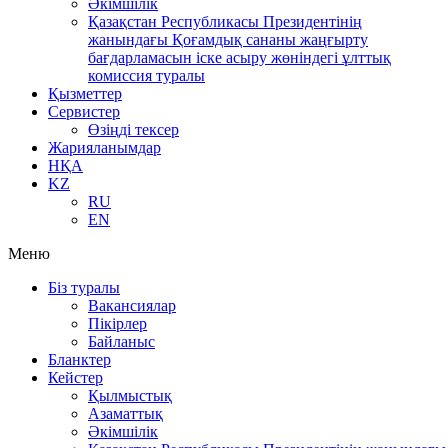
Әкімшілік
Қазақстан Республикасы Президентінің
жанындағы Қоғамдық сананы жаңғырту
бағдарламасын іске асыру жөніндегі ұлттық
комиссия туралы
Қызметтер
Сервистер
Өзіңді тексер
Жарияланымдар
НҚА
KZ
RU
EN
Меню
Біз туралы
Вакансиялар
Пікірлер
Байланыс
Бланктер
Кейстер
Қылмыстық
Азаматтық
Әкімшілік