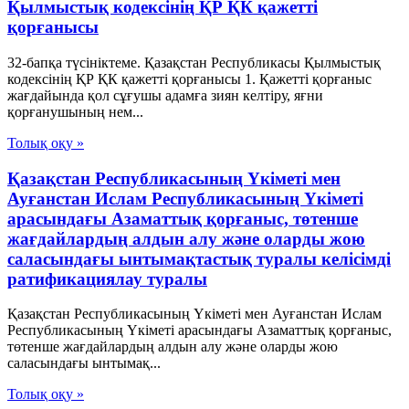
Қылмыстық кодексінің ҚР ҚК қажетті
қорғанысы
32-бапқа түсініктеме. Қазақстан Республикасы Қылмыстық
кодексінің ҚР ҚК қажетті қорғанысы 1. Қажетті қорғаныс
жағдайында қол сұғушы адамға зиян келтіру, яғни
қорғанушының нем...
Толық оқу »
Қазақстан Республикасының Үкіметі мен
Ауғанстан Ислам Республикасының Үкіметі
арасындағы Азаматтық қорғаныс, төтенше
жағдайлардың алдын алу және оларды жою
саласындағы ынтымақтастық туралы келісімді
ратификациялау туралы
Қазақстан Республикасының Үкіметі мен Ауғанстан Ислам
Республикасының Үкіметі арасындағы Азаматтық қорғаныс,
төтенше жағдайлардың алдын алу және оларды жою
саласындағы ынтымақ...
Толық оқу »