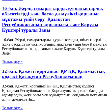
16-бап. Жердi, ғимараттарды, құрылыстарды,
объектiлердi және басқа да мүлікті қорғаныс
мұқтажы үшiн беру Қазақстан
Республикасының қорғанысы және Қарулы
Күштері туралы Заңы
16-бап. Жердi, ғимараттарды, құрылыстарды, объектiлердi
және басқа да мүлікті қорғаныс мұқтажы үшiн беруҚазақстан
Республикасының қорғанысы және Қарулы Күштері туралы
Заңы ...
Толық оқу »
32-бап. Қажеттi қорғаныс ҚР ҚК, Қылмыстық
кодексi Қазақстан Республикасының
32-бап. Қажеттi қорғаныс ҚР ҚК, Қылмыстық кодексi
Қазақстан РеспубликасыныңҚорғанушының және басқа да
адамдардың жеке басы мен құқықтарын, сондай-ақ қоғамның
және мемлекеттің...
Толық оқу »