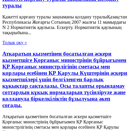
туралы
Қажетті қорғану туралы заңнаманы қолдану туралыҚазақстан
Республикасы Жоғарғы Сотының 2007 жылғы 11 мамырдағы
N 2 Нормативтік қаулысы. Ескерту. Нормативтік қаулының
тақырыбына...
Толық оқу »
Атқаратын қызметінен босатылған әскери
қызметшіге Қорғаныс министрінің бұйрығымен
ҚР Қорғаныс министрлігінің сметасы мен
қорлары есебінен ҚР Қарулы Күштерінің әскери
қызметшілері үшін белгіленген барлық
құқықтар сақталады. Осы талапты орындамау
соттардың құқық нормаларын түсіндіруде және
қолдануда біркелкіліктің бұзылуына әкеп
соғады.
Атқаратын қызметінен босатылған әскери қызметшіге
Қорғаныс министрінің бұйрығымен ҚР Қорғаныс
министрлігінің сметасы мен қорлары есебінен ҚР Қарулы