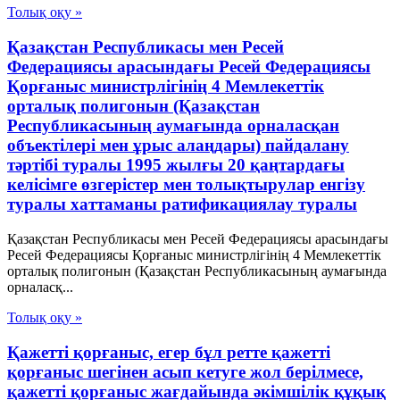
Толық оқу »
Қазақстан Республикасы мен Ресей
Федерациясы арасындағы Ресей Федерациясы
Қорғаныс министрлігінің 4 Мемлекеттік
орталық полигонын (Қазақстан
Республикасының аумағында орналасқан
объектілері мен ұрыс алаңдары) пайдалану
тәртібі туралы 1995 жылғы 20 қаңтардағы
келісімге өзгерістер мен толықтырулар енгізу
туралы хаттаманы ратификациялау туралы
Қазақстан Республикасы мен Ресей Федерациясы арасындағы
Ресей Федерациясы Қорғаныс министрлігінің 4 Мемлекеттік
орталық полигонын (Қазақстан Республикасының аумағында
орналасқ...
Толық оқу »
Қажетті қорғаныс, егер бұл ретте қажетті
қорғаныс шегінен асып кетуге жол берілмесе,
қажетті қорғаныс жағдайында әкімшілік құқық