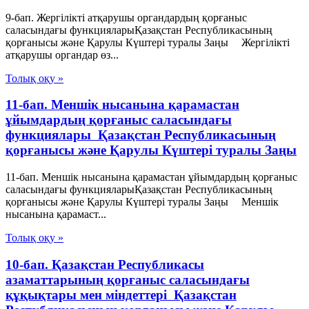
9-бап. Жергіліктi атқарушы органдардың қорғаныс
саласындағы функцияларыҚазақстан Республикасының
қорғанысы және Қарулы Күштері туралы Заңы Жергілiкті
атқарушы органдар өз...
Толық оқу »
11-бап. Меншiк нысанына қарамастан
ұйымдардың қорғаныс саласындағы
функциялары Қазақстан Республикасының
қорғанысы және Қарулы Күштері туралы Заңы
11-бап. Меншiк нысанына қарамастан ұйымдардың қорғаныс
саласындағы функцияларыҚазақстан Республикасының
қорғанысы және Қарулы Күштері туралы Заңы Меншiк
нысанына қарамаст...
Толық оқу »
10-бап. Қазақстан Республикасы
азаматтарының қорғаныс саласындағы
құқықтары мен міндеттері Қазақстан