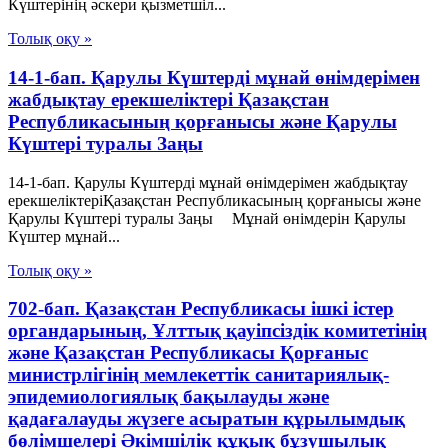
Күштерінің әскери қызметшіл...
Толық оқу »
14-1-бап. Қарулы Күштерді мұнай өнімдерімен
жабдықтау ерекшеліктері Қазақстан
Республикасының қорғанысы және Қарулы
Күштері туралы Заңы
14-1-бап. Қарулы Күштерді мұнай өнімдерімен жабдықтау
ерекшеліктеріҚазақстан Республикасының қорғанысы және
Қарулы Күштері туралы Заңы Мұнай өнімдерін Қарулы
Күштер мұнай...
Толық оқу »
702-бап. Қазақстан Республикасы ішкі істер
органдарының, Ұлттық қауiпсiздiк комитетiнiң
және Қазақстан Республикасы Қорғаныс
министрлiгiнiң мемлекеттік санитариялық-
эпидемиологиялық бақылауды және
қадағалауды жүзеге асыратын құрылымдық
бөлімшелері Әкімшілік құқық бұзушылық