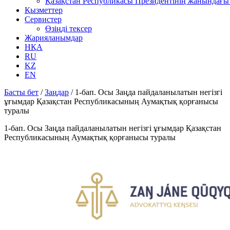
Қазақстан Республикасы Президентінің жанындағы 
Қызметтер
Сервистер
Өзіңді тексер
Жарияланымдар
НҚА
RU
KZ
EN
Басты бет
/
Заңдар
/
1-бап. Осы Заңда пайдаланылатын негізгі
ұғымдар Қазақстан Республикасының Аумақтық қорғанысы
туралы
1-бап. Осы Заңда пайдаланылатын негізгі ұғымдар Қазақстан
Республикасының Аумақтық қорғанысы туралы