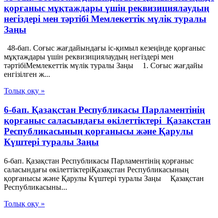
қорғаныс мұқтаждары үшін реквизициялаудың
негіздері мен тәртібі Мемлекеттік мүлік туралы
Заңы
48-бап. Соғыс жағдайындағы іс-қимыл кезеңінде қорғаныс
мұқтаждары үшін реквизициялаудың негіздері мен
тәртібіМемлекеттік мүлік туралы Заңы 1. Соғыс жағдайы
енгізілген ж...
Толық оқу »
6-бап. Қазақстан Республикасы Парламентiнің
қорғаныс саласындағы өкілеттіктері Қазақстан
Республикасының қорғанысы және Қарулы
Күштері туралы Заңы
6-бап. Қазақстан Республикасы Парламентiнің қорғаныс
саласындағы өкілеттіктеріҚазақстан Республикасының
қорғанысы және Қарулы Күштері туралы Заңы Қазақстан
Республикасыны...
Толық оқу »