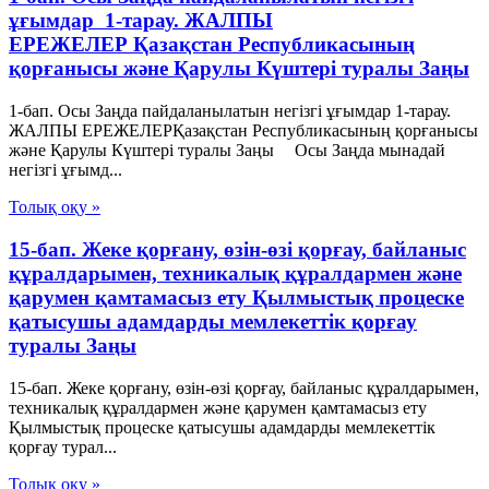
ұғымдар 1-тарау. ЖАЛПЫ
ЕРЕЖЕЛЕР Қазақстан Республикасының
қорғанысы және Қарулы Күштері туралы Заңы
1-бап. Осы Заңда пайдаланылатын негізгі ұғымдар 1-тарау.
ЖАЛПЫ ЕРЕЖЕЛЕРҚазақстан Республикасының қорғанысы
және Қарулы Күштері туралы Заңы Осы Заңда мынадай
негізгі ұғымд...
Толық оқу »
15-бап. Жеке қорғану, өзін-өзі қорғау, байланыс
құралдарымен, техникалық құралдармен және
қарумен қамтамасыз ету Қылмыстық процеске
қатысушы адамдарды мемлекеттік қорғау
туралы Заңы
15-бап. Жеке қорғану, өзін-өзі қорғау, байланыс құралдарымен,
техникалық құралдармен және қарумен қамтамасыз ету
Қылмыстық процеске қатысушы адамдарды мемлекеттік
қорғау турал...
Толық оқу »