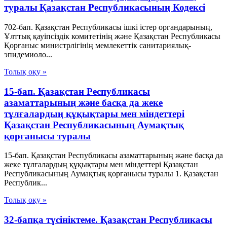
туралы Қазақстан Республикасының Кодексі
702-бап. Қазақстан Республикасы ішкі істер органдарының,
Ұлттық қауiпсiздiк комитетiнiң және Қазақстан Республикасы
Қорғаныс министрлiгiнiң мемлекеттік санитариялық-
эпидемиоло...
Толық оқу »
15-бап. Қазақстан Республикасы
азаматтарының және басқа да жеке
тұлғалардың құқықтары мен міндеттері
Қазақстан Республикасының Аумақтық
қорғанысы туралы
15-бап. Қазақстан Республикасы азаматтарының және басқа да
жеке тұлғалардың құқықтары мен міндеттері Қазақстан
Республикасының Аумақтық қорғанысы туралы 1. Қазақстан
Республик...
Толық оқу »
32-бапқа түсініктеме. Қазақстан Республикасы