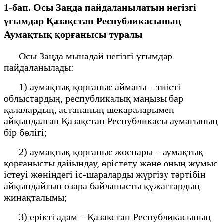
1-бап. Осы Заңда пайдаланылатын негізгі
ұғымдар Қазақстан Республикасының
Аумақтық қорғанысы туралы
Осы Заңда мынадай негізгі ұғымдар
пайдаланылады:
1) аумақтық қорғаныс аймағы – тиісті
облыстардың, республикалық маңызы бар
қалалардың, астананың шекараларымен
айқындалған Қазақстан Республикасы аумағының
бір бөлігі;
2) аумақтық қорғаныс жоспары – аумақтық
қорғанысты дайындау, өрістету және оның жұмыс
істеуі жөніндегі іс-шараларды жүргізу тәртібін
айқындайтын өзара байланысты құжаттардың
жинақталымы;
3) ерікті адам – Қазақстан Республикасының