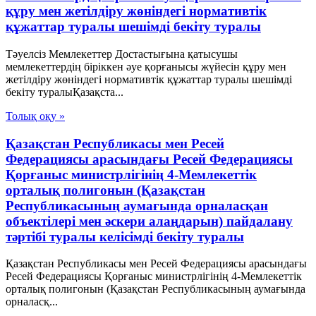
құру мен жетілдіру жөніндегі нормативтік
құжаттар туралы шешімді бекіту туралы
Тәуелсіз Мемлекеттер Достастығына қатысушы
мемлекеттердің біріккен әуе қорғанысы жүйесін құру мен
жетілдіру жөніндегі нормативтік құжаттар туралы шешімді
бекіту туралыҚазақста...
Толық оқу »
Қазақстан Республикасы мен Ресей
Федерациясы арасындағы Ресей Федерациясы
Қорғаныс министрлігінің 4-Мемлекеттік
орталық полигонын (Қазақстан
Республикасының аумағында орналасқан
объектілері мен әскери алаңдарын) пайдалану
тәртібі туралы келісімді бекіту туралы
Қазақстан Республикасы мен Ресей Федерациясы арасындағы
Ресей Федерациясы Қорғаныс министрлігінің 4-Мемлекеттік
орталық полигонын (Қазақстан Республикасының аумағында
орналасқ...