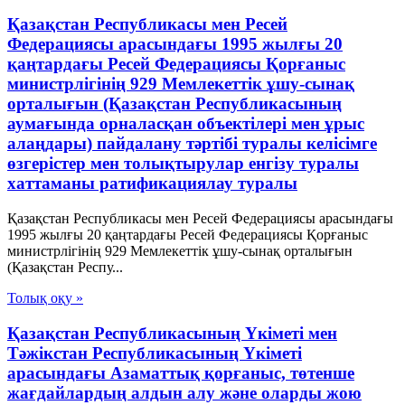
Қазақстан Республикасы мен Ресей
Федерациясы арасындағы 1995 жылғы 20
қаңтардағы Ресей Федерациясы Қорғаныс
министрлігінің 929 Мемлекеттік ұшу-сынақ
орталығын (Қазақстан Республикасының
аумағында орналасқан объектілері мен ұрыс
алаңдары) пайдалану тәртібі туралы келісімге
өзгерістер мен толықтырулар енгізу туралы
хаттаманы ратификациялау туралы
Қазақстан Республикасы мен Ресей Федерациясы арасындағы
1995 жылғы 20 қаңтардағы Ресей Федерациясы Қорғаныс
министрлігінің 929 Мемлекеттік ұшу-сынақ орталығын
(Қазақстан Респу...
Толық оқу »
Қазақстан Республикасының Үкіметі мен
Тәжікстан Республикасының Үкіметі
арасындағы Азаматтық қорғаныс, төтенше
жағдайлардың алдын алу және оларды жою