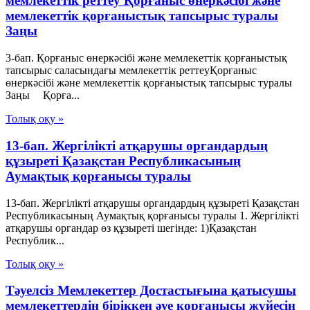
мемлекеттік реттеу Қорғаныс өнеркәсібі және
мемлекеттік қорғаныстық тапсырыс туралы
Заңы
3-бап. Қорғаныс өнеркәсібі және мемлекеттік қорғаныстық
тапсырыс саласындағы мемлекеттік реттеуҚорғаныс
өнеркәсібі және мемлекеттік қорғаныстық тапсырыс туралы
Заңы Қорға...
Толық оқу »
13-бап. Жергілікті атқарушы органдардың
құзыреті Қазақстан Республикасының
Аумақтық қорғанысы туралы
13-бап. Жергілікті атқарушы органдардың құзыреті Қазақстан
Республикасының Аумақтық қорғанысы туралы 1. Жергілікті
атқарушы органдар өз құзыреті шегінде: 1)Қазақстан
Республик...
Толық оқу »
Тәуелсіз Мемлекеттер Достастығына қатысушы
мемлекеттердің біріккен әуе қорғанысы жүйесін