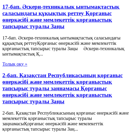
17-бап. Әскери-техникалық ынтымақтастық
саласындағы құқықтық реттеу Қорғаныс
өнеркәсібі және мемлекеттік қорғаныстық
тапсырыс туралы Заңы
17-бап. Әскери-техникалық ынтымақтастық саласындағы
құқықтық реттеуҚорғаныс өнеркәсібі және мемлекеттік
қорғаныстық тапсырыс туралы Заңы Әскери-техникалық
ынтымақтастық Қ...
Толық оқу »
2-бап. Қазақстан Республикасының қорғаныс
өнеркәсібі және мемлекеттік қорғаныстық
тапсырыс туралы заңнамасы Қорғаныс
өнеркәсібі және мемлекеттік қорғаныстық
тапсырыс туралы Заңы
2-бап. Қазақстан Республикасының қорғаныс өнеркәсібі және
мемлекеттік қорғаныстық тапсырыс туралы
заңнамасыҚорғаныс өнеркәсібі және мемлекеттік
қорғаныстық тапсырыс туралы Заң...