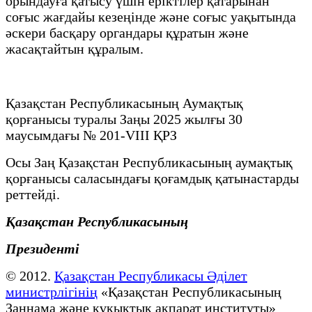
орындауға қатысу үшін еріктілер қатарынан
соғыс жағдайы кезеңінде және соғыс уақытында
әскери басқару органдары құратын және
жасақтайтын құралым.
Қазақстан Республикасының Аумақтық
қорғанысы туралы Заңы 2025 жылғы 30
маусымдағы № 201-VIII ҚРЗ
Осы Заң Қазақстан Республикасының аумақтық
қорғанысы саласындағы қоғамдық қатынастарды
реттейді.
Қазақстан Республикасының
Президенті
© 2012.
Қазақстан Республикасы Әділет
министрлігінің
«Қазақстан Республикасының
Заңнама және құқықтық ақпарат институты»