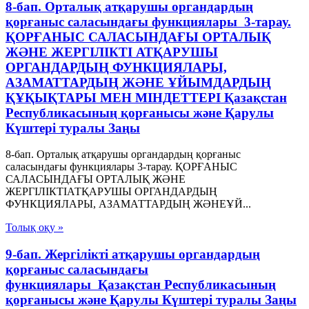
8-бап. Орталық атқарушы органдардың
қорғаныс саласындағы функциялары 3-тарау.
ҚОРҒАНЫС САЛАСЫНДАҒЫ ОРТАЛЫҚ
ЖӘНЕ ЖЕРГІЛIКТІ АТҚАРУШЫ
ОРГАНДАРДЫҢ ФУНКЦИЯЛАРЫ,
АЗАМАТТАРДЫҢ ЖӘНЕ ҰЙЫМДАРДЫҢ
ҚҰҚЫҚТАРЫ МЕН МIНДЕТТЕРІ Қазақстан
Республикасының қорғанысы және Қарулы
Күштері туралы Заңы
8-бап. Орталық атқарушы органдардың қорғаныс
саласындағы функциялары 3-тарау. ҚОРҒАНЫС
САЛАСЫНДАҒЫ ОРТАЛЫҚ ЖӘНЕ
ЖЕРГІЛIКТІАТҚАРУШЫ ОРГАНДАРДЫҢ
ФУНКЦИЯЛАРЫ, АЗАМАТТАРДЫҢ ЖӘНЕҰЙ...
Толық оқу »
9-бап. Жергіліктi атқарушы органдардың
қорғаныс саласындағы
функциялары Қазақстан Республикасының
қорғанысы және Қарулы Күштері туралы Заңы