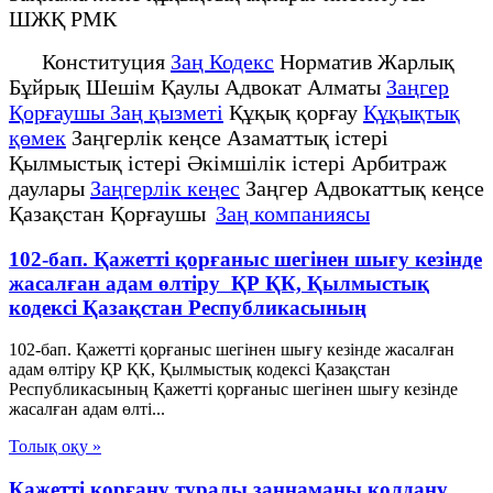
ШЖҚ РМК
Конституция
Заң Кодекс
Норматив Жарлық
Бұйрық Шешім Қаулы Адвокат Алматы
Заңгер
Қорғаушы Заң қызметі
Құқық қорғау
Құқықтық
қөмек
Заңгерлік кеңсе Азаматтық істері
Қылмыстық істері Әкімшілік істері Арбитраж
даулары
Заңгерлік кеңес
Заңгер Адвокаттық кеңсе
Қазақстан Қорғаушы
Заң компаниясы
102-бап. Қажеттi қорғаныс шегiнен шығу кезiнде
жасалған адам өлтіру ҚР ҚК, Қылмыстық
кодексi Қазақстан Республикасының
102-бап. Қажеттi қорғаныс шегiнен шығу кезiнде жасалған
адам өлтіру ҚР ҚК, Қылмыстық кодексi Қазақстан
Республикасының Қажеттi қорғаныс шегiнен шығу кезiнде
жасалған адам өлтi...
Толық оқу »
Қажетті қорғану туралы заңнаманы қолдану