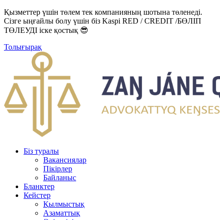
Қызметтер үшін төлем тек компанияның шотына төленеді.
Сізге ыңғайлы болу үшін біз Kaspi RED / CREDIT /БӨЛІП
ТӨЛЕУДІ іске қостық 😎
Толығырақ
Біз туралы
Вакансиялар
Пікірлер
Байланыс
Бланктер
Кейстер
Қылмыстық
Азаматтық