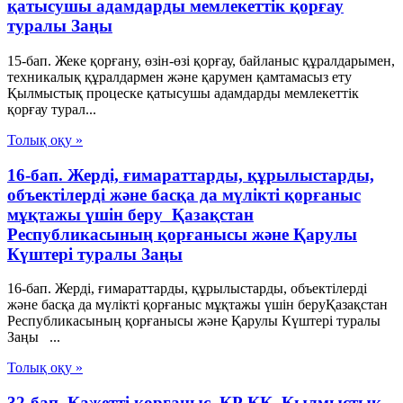
қатысушы адамдарды мемлекеттік қорғау
туралы Заңы
15-бап. Жеке қорғану, өзін-өзі қорғау, байланыс құралдарымен,
техникалық құралдармен және қарумен қамтамасыз ету
Қылмыстық процеске қатысушы адамдарды мемлекеттік
қорғау турал...
Толық оқу »
16-бап. Жердi, ғимараттарды, құрылыстарды,
объектiлердi және басқа да мүлікті қорғаныс
мұқтажы үшiн беру Қазақстан
Республикасының қорғанысы және Қарулы
Күштері туралы Заңы
16-бап. Жердi, ғимараттарды, құрылыстарды, объектiлердi
және басқа да мүлікті қорғаныс мұқтажы үшiн беруҚазақстан
Республикасының қорғанысы және Қарулы Күштері туралы
Заңы ...
Толық оқу »
32-бап. Қажеттi қорғаныс ҚР ҚК, Қылмыстық