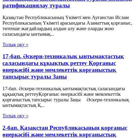
ратификациялау туралы
Қазақстан Республикасының Үкіметі мен Ауғанстан Ислам
Республикасының Үкіметі арасындағы Азаматтық қорғаныс,
төтенше жағдайлардың алдын алу және оларды жою
саласындағы ынтымақ...
Толық оқу »
17-бап. Әскери-техникалық ынтымақтастық
саласындағы құқықтық реттеу Қорғаныс
өнеркәсібі және мемлекеттік қорғаныстық
тапсырыс туралы Заңы
17-бап. Әскери-техникалық ынтымақтастық саласындағы
құқықтық реттеуҚорғаныс өнеркәсібі және мемлекеттік
қорғаныстық тапсырыс туралы Заңы Әскери-техникалық
ынтымақтастық Қ...
Толық оқу »
2-бап. Қазақстан Республикасының қорғаныс
өнеркәсібі және мемлекеттік қорғаныстық