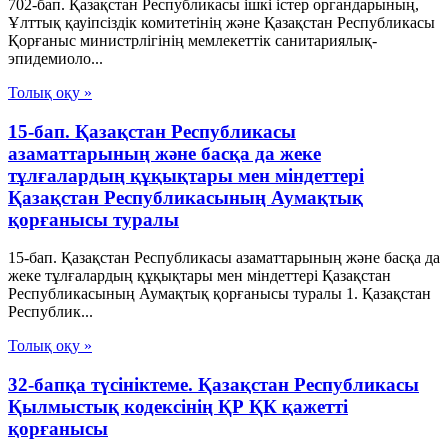
702-бап. Қазақстан Республикасы ішкі істер органдарының,
Ұлттық қауiпсiздiк комитетiнiң және Қазақстан Республикасы
Қорғаныс министрлiгiнiң мемлекеттік санитариялық-
эпидемиоло...
Толық оқу »
15-бап. Қазақстан Республикасы
азаматтарының және басқа да жеке
тұлғалардың құқықтары мен міндеттері
Қазақстан Республикасының Аумақтық
қорғанысы туралы
15-бап. Қазақстан Республикасы азаматтарының және басқа да
жеке тұлғалардың құқықтары мен міндеттері Қазақстан
Республикасының Аумақтық қорғанысы туралы 1. Қазақстан
Республик...
Толық оқу »
32-бапқа түсініктеме. Қазақстан Республикасы
Қылмыстық кодексінің ҚР ҚК қажетті
қорғанысы