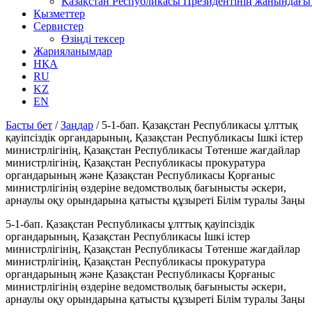
Қазақстан Республикасы Президентінің жанындағы 
Қызметтер
Сервистер
Өзіңді тексер
Жарияланымдар
НҚА
RU
KZ
EN
Басты бет
/
Заңдар
/
5-1-бап. Қазақстан Республикасы ұлттық
қауіпсіздік органдарының, Қазақстан Республикасы Ішкі істер
министрлігінің, Қазақстан Республикасы Төтенше жағдайлар
министрлігінің, Қазақстан Республикасы прокуратура
органдарының және Қазақстан Республикасы Қорғаныс
министрлігінің өздеріне ведомстволық бағынысты әскери,
арнаулы оқу орындарына қатысты құзыреті Білім туралы Заңы
5-1-бап. Қазақстан Республикасы ұлттық қауіпсіздік
органдарының, Қазақстан Республикасы Ішкі істер
министрлігінің, Қазақстан Республикасы Төтенше жағдайлар
министрлігінің, Қазақстан Республикасы прокуратура
органдарының және Қазақстан Республикасы Қорғаныс
министрлігінің өздеріне ведомстволық бағынысты әскери,
арнаулы оқу орындарына қатысты құзыреті Білім туралы Заңы