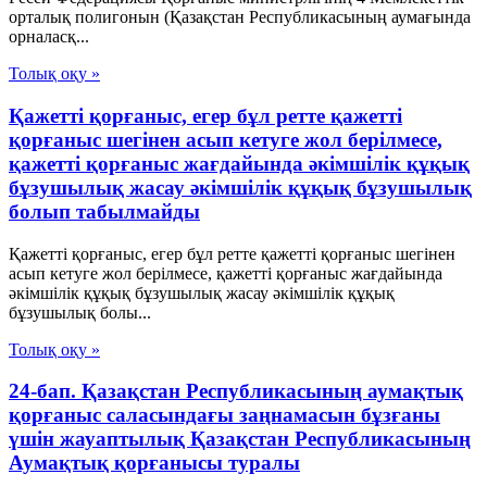
орталық полигонын (Қазақстан Республикасының аумағында
орналасқ...
Толық оқу »
Қажетті қорғаныс, егер бұл ретте қажетті
қорғаныс шегінен асып кетуге жол берілмесе,
қажетті қорғаныс жағдайында әкімшілік құқық
бұзушылық жасау әкімшілік құқық бұзушылық
болып табылмайды
Қажетті қорғаныс, егер бұл ретте қажетті қорғаныс шегінен
асып кетуге жол берілмесе, қажетті қорғаныс жағдайында
әкімшілік құқық бұзушылық жасау әкімшілік құқық
бұзушылық болы...
Толық оқу »
24-бап. Қазақстан Республикасының аумақтық
қорғаныс саласындағы заңнамасын бұзғаны
үшін жауаптылық Қазақстан Республикасының
Аумақтық қорғанысы туралы