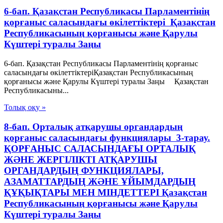
6-бап. Қазақстан Республикасы Парламентiнің
қорғаныс саласындағы өкілеттіктері Қазақстан
Республикасының қорғанысы және Қарулы
Күштері туралы Заңы
6-бап. Қазақстан Республикасы Парламентiнің қорғаныс
саласындағы өкілеттіктеріҚазақстан Республикасының
қорғанысы және Қарулы Күштері туралы Заңы Қазақстан
Республикасыны...
Толық оқу »
8-бап. Орталық атқарушы органдардың
қорғаныс саласындағы функциялары 3-тарау.
ҚОРҒАНЫС САЛАСЫНДАҒЫ ОРТАЛЫҚ
ЖӘНЕ ЖЕРГІЛIКТІ АТҚАРУШЫ
ОРГАНДАРДЫҢ ФУНКЦИЯЛАРЫ,
АЗАМАТТАРДЫҢ ЖӘНЕ ҰЙЫМДАРДЫҢ
ҚҰҚЫҚТАРЫ МЕН МIНДЕТТЕРІ Қазақстан
Республикасының қорғанысы және Қарулы
Күштері туралы Заңы