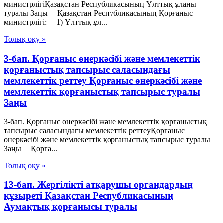
министрлігіҚазақстан Республикасының Ұлттық ұланы
туралы Заңы Қазақстан Республикасының Қорғаныс
министрлігі: 1) Ұлттық ұл...
Толық оқу »
3-бап. Қорғаныс өнеркәсібі және мемлекеттік
қорғаныстық тапсырыс саласындағы
мемлекеттік реттеу Қорғаныс өнеркәсібі және
мемлекеттік қорғаныстық тапсырыс туралы
Заңы
3-бап. Қорғаныс өнеркәсібі және мемлекеттік қорғаныстық
тапсырыс саласындағы мемлекеттік реттеуҚорғаныс
өнеркәсібі және мемлекеттік қорғаныстық тапсырыс туралы
Заңы Қорға...
Толық оқу »
13-бап. Жергілікті атқарушы органдардың
құзыреті Қазақстан Республикасының
Аумақтық қорғанысы туралы