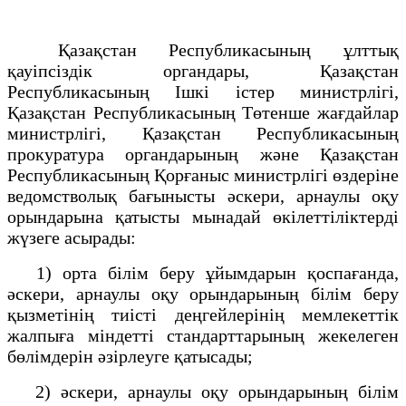
Қазақстан Республикасының ұлттық
қауіпсіздік органдары, Қазақстан
Республикасының Ішкі істер министрлігі,
Қазақстан Республикасының Төтенше жағдайлар
министрлігі, Қазақстан Республикасының
прокуратура органдарының және Қазақстан
Республикасының Қорғаныс министрлігі өздеріне
ведомстволық бағынысты әскери, арнаулы оқу
орындарына қатысты мынадай өкілеттіліктерді
жүзеге асырады:
1) орта білім беру ұйымдарын қоспағанда,
әскери, арнаулы оқу орындарының білім беру
қызметінің тиісті деңгейлерінің мемлекеттік
жалпыға міндетті стандарттарының жекелеген
бөлімдерін әзірлеуге қатысады;
2) әскери, арнаулы оқу орындарының білім