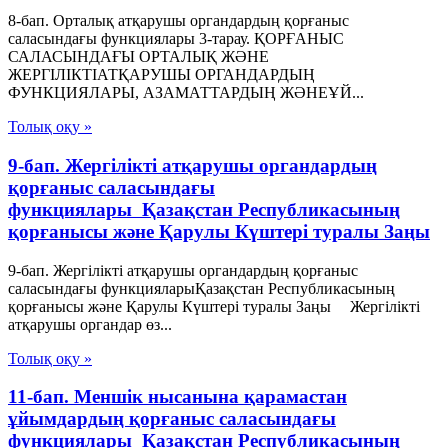
8-бап. Орталық атқарушы органдардың қорғаныс
саласындағы функциялары 3-тарау. ҚОРҒАНЫС
САЛАСЫНДАҒЫ ОРТАЛЫҚ ЖӘНЕ
ЖЕРГІЛIКТІАТҚАРУШЫ ОРГАНДАРДЫҢ
ФУНКЦИЯЛАРЫ, АЗАМАТТАРДЫҢ ЖӘНЕҰЙ...
Толық оқу »
9-бап. Жергіліктi атқарушы органдардың
қорғаныс саласындағы
функциялары Қазақстан Республикасының
қорғанысы және Қарулы Күштері туралы Заңы
9-бап. Жергіліктi атқарушы органдардың қорғаныс
саласындағы функцияларыҚазақстан Республикасының
қорғанысы және Қарулы Күштері туралы Заңы Жергілiкті
атқарушы органдар өз...
Толық оқу »
11-бап. Меншiк нысанына қарамастан
ұйымдардың қорғаныс саласындағы
функциялары Қазақстан Республикасының