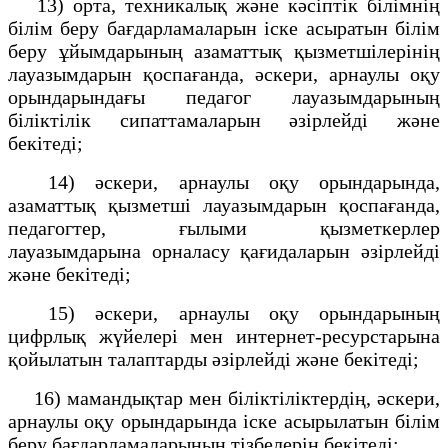
13) орта, техникалық және кәсіптік білімнің
білім беру бағдарламаларын іске асыратын білім
беру ұйымдарының азаматтық қызметшілерінің
лауазымдарын қоспағанда, әскери, арнаулы оқу
орындарындағы педагог лауазымдарының
біліктілік сипаттамаларын әзірлейді және
бекітеді;
14) әскери, арнаулы оқу орындарында,
азаматтық қызметші лауазымдарын қоспағанда,
педагогтер, ғылыми қызметкерлер
лауазымдарына орналасу қағидаларын әзірлейді
және бекітеді;
15) әскери, арнаулы оқу орындарының
цифрлық
жүйелері мен интернет-ресурстарына
қойылатын талаптарды әзірлейді және бекітеді;
16) мамандықтар мен біліктіліктердің, әскери,
арнаулы оқу орындарында іске асырылатын білім
беру бағдарламаларының тізбелерін бекітеді;