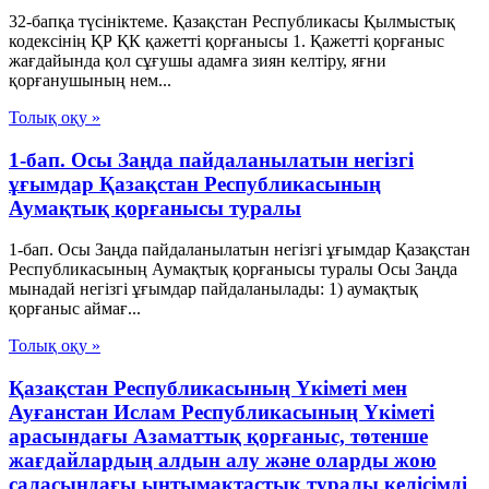
32-бапқа түсініктеме. Қазақстан Республикасы Қылмыстық
кодексінің ҚР ҚК қажетті қорғанысы 1. Қажетті қорғаныс
жағдайында қол сұғушы адамға зиян келтіру, яғни
қорғанушының нем...
Толық оқу »
1-бап. Осы Заңда пайдаланылатын негізгі
ұғымдар Қазақстан Республикасының
Аумақтық қорғанысы туралы
1-бап. Осы Заңда пайдаланылатын негізгі ұғымдар Қазақстан
Республикасының Аумақтық қорғанысы туралы Осы Заңда
мынадай негізгі ұғымдар пайдаланылады: 1) аумақтық
қорғаныс аймағ...
Толық оқу »
Қазақстан Республикасының Үкіметі мен
Ауғанстан Ислам Республикасының Үкіметі
арасындағы Азаматтық қорғаныс, төтенше
жағдайлардың алдын алу және оларды жою
саласындағы ынтымақтастық туралы келісімді