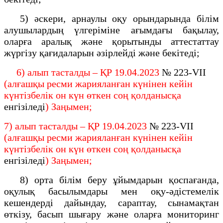
5) әскери, арнаулы оқу орындарында білім
алушылардың үлгеріміне ағымдағы бақылау,
оларға аралық және қорытынды аттестаттау
жүргізу қағидаларын әзірлейді және бекітеді;
6) алып тасталды – ҚР 19.04.2023
№ 223-VII
(алғашқы ресми жарияланған күнінен кейін
күнтізбелік он күн өткен соң қолданысқа
енгізіледі
) Заңымен;
7) алып тасталды – ҚР 19.04.2023
№ 223-VII
(алғашқы ресми жарияланған күнінен кейін
күнтізбелік он күн өткен соң қолданысқа
енгізіледі
) Заңымен;
8) орта білім беру ұйымдарын қоспағанда,
оқулық басылымдары мен оқу-әдістемелік
кешендерді дайындау, сараптау, сынамақтан
өткізу, басып шығару және оларға мониторинг