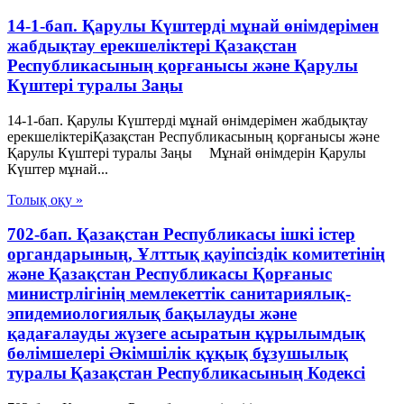
14-1-бап. Қарулы Күштерді мұнай өнімдерімен
жабдықтау ерекшеліктері Қазақстан
Республикасының қорғанысы және Қарулы
Күштері туралы Заңы
14-1-бап. Қарулы Күштерді мұнай өнімдерімен жабдықтау
ерекшеліктеріҚазақстан Республикасының қорғанысы және
Қарулы Күштері туралы Заңы Мұнай өнімдерін Қарулы
Күштер мұнай...
Толық оқу »
702-бап. Қазақстан Республикасы ішкі істер
органдарының, Ұлттық қауiпсiздiк комитетiнiң
және Қазақстан Республикасы Қорғаныс
министрлiгiнiң мемлекеттік санитариялық-
эпидемиологиялық бақылауды және
қадағалауды жүзеге асыратын құрылымдық
бөлімшелері Әкімшілік құқық бұзушылық
туралы Қазақстан Республикасының Кодексі