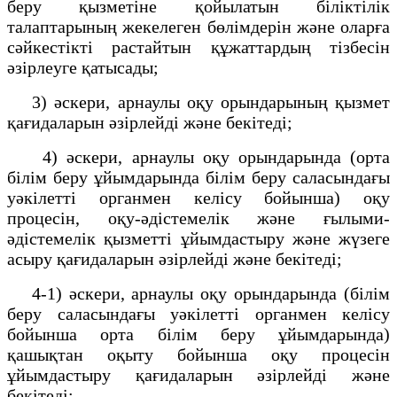
беру қызметіне қойылатын біліктілік
талаптарының жекелеген бөлімдерін және оларға
сәйкестікті растайтын құжаттардың тізбесін
әзірлеуге қатысады;
3) әскери, арнаулы оқу орындарының қызмет
қағидаларын әзірлейді және бекітеді;
4) әскери, арнаулы оқу орындарында (орта
білім беру ұйымдарында білім беру саласындағы
уәкілетті органмен келісу бойынша) оқу
процесін, оқу-әдістемелік және ғылыми-
әдістемелік қызметті ұйымдастыру және жүзеге
асыру қағидаларын әзірлейді және бекітеді;
4-1) әскери, арнаулы оқу орындарында (білім
беру саласындағы уәкілетті органмен келісу
бойынша орта білім беру ұйымдарында)
қашықтан оқыту бойынша оқу процесін
ұйымдастыру қағидаларын әзірлейді және
бекітеді;