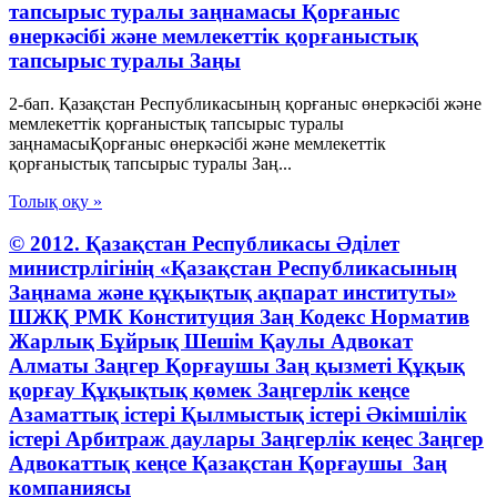
тапсырыс туралы заңнамасы Қорғаныс
өнеркәсібі және мемлекеттік қорғаныстық
тапсырыс туралы Заңы
2-бап. Қазақстан Республикасының қорғаныс өнеркәсібі және
мемлекеттік қорғаныстық тапсырыс туралы
заңнамасыҚорғаныс өнеркәсібі және мемлекеттік
қорғаныстық тапсырыс туралы Заң...
Толық оқу »
© 2012. Қазақстан Республикасы Әділет
министрлігінің «Қазақстан Республикасының
Заңнама және құқықтық ақпарат институты»
ШЖҚ РМК Конституция Заң Кодекс Норматив
Жарлық Бұйрық Шешім Қаулы Адвокат
Алматы Заңгер Қорғаушы Заң қызметі Құқық
қорғау Құқықтық қөмек Заңгерлік кеңсе
Азаматтық істері Қылмыстық істері Әкімшілік
істері Арбитраж даулары Заңгерлік кеңес Заңгер
Адвокаттық кеңсе Қазақстан Қорғаушы Заң
компаниясы