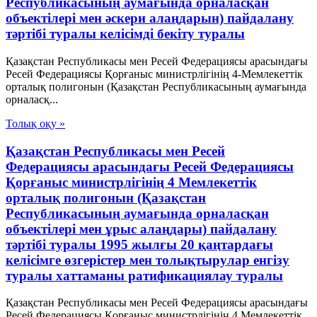
Республикасының аумағында орналасқан
объектілері мен әскери алаңдарын) пайдалану
тәртібі туралы келісімді бекіту туралы
Қазақстан Республикасы мен Ресей Федерациясы арасындағы
Ресей Федерациясы Қорғаныс министрлігінің 4-Мемлекеттік
орталық полигонын (Қазақстан Республикасының аумағында
орналасқ...
Толық оқу »
Қазақстан Республикасы мен Ресей
Федерациясы арасындағы Ресей Федерациясы
Қорғаныс министрлігінің 4 Мемлекеттік
орталық полигонын (Қазақстан
Республикасының аумағында орналасқан
объектілері мен ұрыс алаңдары) пайдалану
тәртібі туралы 1995 жылғы 20 қаңтардағы
келісімге өзгерістер мен толықтырулар енгізу
туралы хаттаманы ратификациялау туралы
Қазақстан Республикасы мен Ресей Федерациясы арасындағы
Ресей Федерациясы Қорғаныс министрлігінің 4 Мемлекеттік