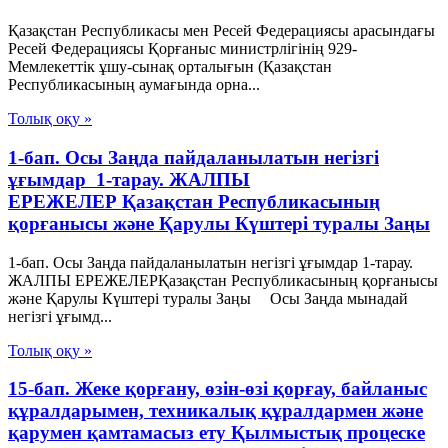
Қазақстан Республикасы мен Ресей Федерациясы арасындағы
Ресей Федерациясы Қорғаныс министрлігінің 929-
Мемлекеттік ұшу-сынақ орталығын (Қазақстан
Республикасының аумағында орна...
Толық оқу »
1-бап. Осы Заңда пайдаланылатын негізгі
ұғымдар 1-тарау. ЖАЛПЫ
ЕРЕЖЕЛЕР Қазақстан Республикасының
қорғанысы және Қарулы Күштері туралы Заңы
1-бап. Осы Заңда пайдаланылатын негізгі ұғымдар 1-тарау.
ЖАЛПЫ ЕРЕЖЕЛЕРҚазақстан Республикасының қорғанысы
және Қарулы Күштері туралы Заңы Осы Заңда мынадай
негізгі ұғымд...
Толық оқу »
15-бап. Жеке қорғану, өзін-өзі қорғау, байланыс
құралдарымен, техникалық құралдармен және
қарумен қамтамасыз ету Қылмыстық процеске