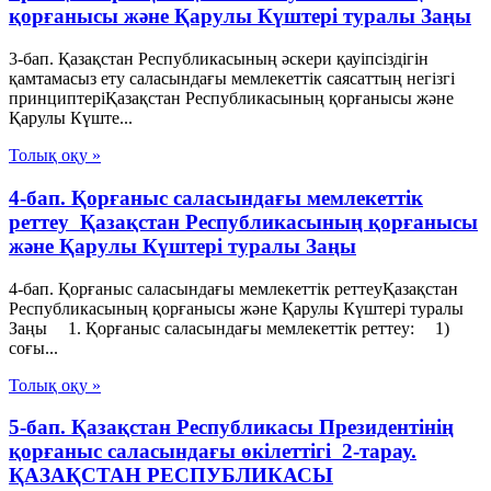
қорғанысы және Қарулы Күштері туралы Заңы
3-бап. Қазақстан Республикасының әскери қауіпсіздігін
қамтамасыз ету саласындағы мемлекеттік саясаттың негізгі
принциптеріҚазақстан Республикасының қорғанысы және
Қарулы Күште...
Толық оқу »
4-бап. Қорғаныс саласындағы мемлекеттік
реттеу Қазақстан Республикасының қорғанысы
және Қарулы Күштері туралы Заңы
4-бап. Қорғаныс саласындағы мемлекеттік реттеуҚазақстан
Республикасының қорғанысы және Қарулы Күштері туралы
Заңы 1. Қорғаныс саласындағы мемлекеттік реттеу: 1)
соғы...
Толық оқу »
5-бап. Қазақстан Республикасы Президентінің
қорғаныс саласындағы өкілеттігі 2-тарау.
ҚАЗАҚСТАН РЕСПУБЛИКАСЫ