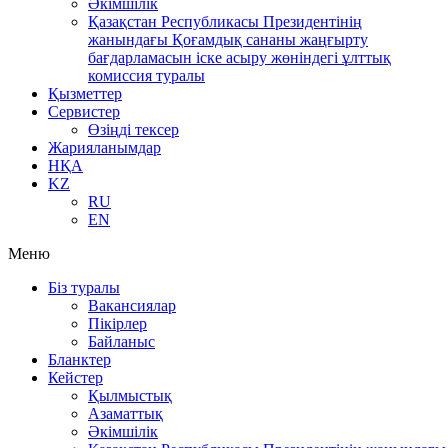
Әкімшілік
Қазақстан Республикасы Президентінің
жанындағы Қоғамдық сананы жаңғырту
бағдарламасын іске асыру жөніндегі ұлттық
комиссия туралы
Қызметтер
Сервистер
Өзіңді тексер
Жарияланымдар
НҚА
KZ
RU
EN
Меню
Біз туралы
Вакансиялар
Пікірлер
Байланыс
Бланктер
Кейстер
Қылмыстық
Азаматтық
Әкімшілік