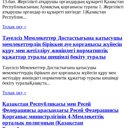
13-бап. Жергілікті атқарушы органдардың құзыреті Қазақстан
Республикасының Аумақтық қорғанысы туралы 1. Жергілікті
атқарушы органдар өз құзыреті шегінде: 1)Қазақстан
Республик...
Толық оқу »
Тәуелсіз Мемлекеттер Достастығына қатысушы
мемлекеттердің біріккен әуе қорғанысы жүйесін
құру мен жетілдіру жөніндегі нормативтік
құжаттар туралы шешімді бекіту туралы
Тәуелсіз Мемлекеттер Достастығына қатысушы
мемлекеттердің біріккен әуе қорғанысы жүйесін құру мен
жетілдіру жөніндегі нормативтік құжаттар туралы шешімді
бекіту туралыҚазақста...
Толық оқу »
Қазақстан Республикасы мен Ресей
Федерациясы арасындағы Ресей Федерациясы
Қорғаныс министрлігінің 4-Мемлекеттік
орталық полигонын (Қазақстан