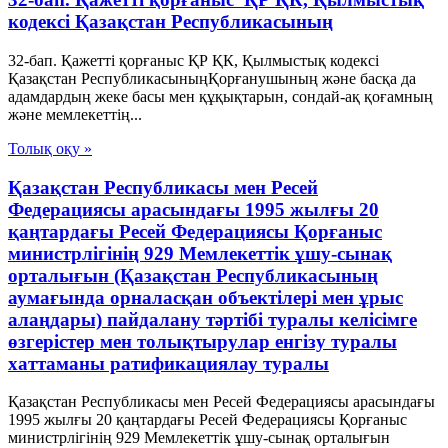
кодексi Қазақстан Республикасының
32-бап. Қажеттi қорғаныс ҚР ҚК, Қылмыстық кодексi
Қазақстан РеспубликасыныңҚорғанушының және басқа да
адамдардың жеке басы мен құқықтарын, сондай-ақ қоғамның
және мемлекеттің...
Толық оқу »
Қазақстан Республикасы мен Ресей
Федерациясы арасындағы 1995 жылғы 20
қаңтардағы Ресей Федерациясы Қорғаныс
министрлігінің 929 Мемлекеттік ұшу-сынақ
орталығын (Қазақстан Республикасының
аумағында орналасқан объектілері мен ұрыс
алаңдары) пайдалану тәртібі туралы келісімге
өзгерістер мен толықтырулар енгізу туралы
хаттаманы ратификациялау туралы
Қазақстан Республикасы мен Ресей Федерациясы арасындағы
1995 жылғы 20 қаңтардағы Ресей Федерациясы Қорғаныс
министрлігінің 929 Мемлекеттік ұшу-сынақ орталығын