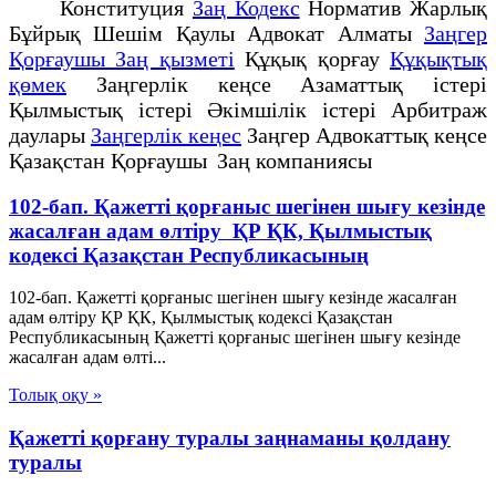
Конституция
Заң Кодекс
Норматив Жарлық
Бұйрық Шешім Қаулы Адвокат Алматы
Заңгер
Қорғаушы Заң қызметі
Құқық қорғау
Құқықтық
қөмек
Заңгерлік кеңсе Азаматтық істері
Қылмыстық істері Әкімшілік істері Арбитраж
даулары
Заңгерлік кеңес
Заңгер Адвокаттық кеңсе
Қазақстан Қорғаушы Заң компаниясы
102-бап. Қажеттi қорғаныс шегiнен шығу кезiнде
жасалған адам өлтіру ҚР ҚК, Қылмыстық
кодексi Қазақстан Республикасының
102-бап. Қажеттi қорғаныс шегiнен шығу кезiнде жасалған
адам өлтіру ҚР ҚК, Қылмыстық кодексi Қазақстан
Республикасының Қажеттi қорғаныс шегiнен шығу кезiнде
жасалған адам өлтi...
Толық оқу »
Қажетті қорғану туралы заңнаманы қолдану
туралы