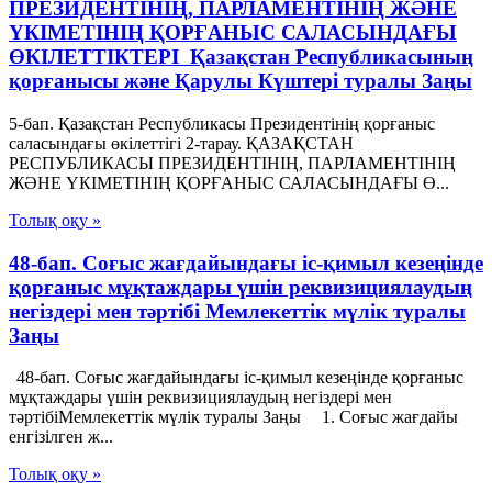
ПРЕЗИДЕНТIНIҢ, ПАРЛАМЕНТIНIҢ ЖӘНЕ
ҮКIМЕТIНIҢ ҚОРҒАНЫС САЛАСЫНДАҒЫ
ӨКIЛЕТТIКТЕРI Қазақстан Республикасының
қорғанысы және Қарулы Күштері туралы Заңы
5-бап. Қазақстан Республикасы Президентінің қорғаныс
саласындағы өкілеттігі 2-тарау. ҚАЗАҚСТАН
РЕСПУБЛИКАСЫ ПРЕЗИДЕНТIНIҢ, ПАРЛАМЕНТIНIҢ
ЖӘНЕ ҮКIМЕТIНIҢ ҚОРҒАНЫС САЛАСЫНДАҒЫ Ө...
Толық оқу »
48-бап. Соғыс жағдайындағы іс-қимыл кезеңінде
қорғаныс мұқтаждары үшін реквизициялаудың
негіздері мен тәртібі Мемлекеттік мүлік туралы
Заңы
48-бап. Соғыс жағдайындағы іс-қимыл кезеңінде қорғаныс
мұқтаждары үшін реквизициялаудың негіздері мен
тәртібіМемлекеттік мүлік туралы Заңы 1. Соғыс жағдайы
енгізілген ж...
Толық оқу »