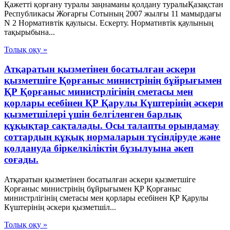
Қажетті қорғану туралы заңнаманы қолдану туралыҚазақстан
Республикасы Жоғарғы Сотының 2007 жылғы 11 мамырдағы
N 2 Нормативтік қаулысы. Ескерту. Нормативтік қаулының
тақырыбына...
Толық оқу »
Атқаратын қызметінен босатылған әскери
қызметшіге Қорғаныс министрінің бұйрығымен
ҚР Қорғаныс министрлігінің сметасы мен
қорлары есебінен ҚР Қарулы Күштерінің әскери
қызметшілері үшін белгіленген барлық
құқықтар сақталады. Осы талапты орындамау
соттардың құқық нормаларын түсіндіруде және
қолдануда біркелкіліктің бұзылуына әкеп
соғады.
Атқаратын қызметінен босатылған әскери қызметшіге
Қорғаныс министрінің бұйрығымен ҚР Қорғаныс
министрлігінің сметасы мен қорлары есебінен ҚР Қарулы
Күштерінің әскери қызметшіл...
Толық оқу »