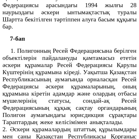
Федерациясы арасындағы 1994 жылғы 28
наурыздағы әскери ынтымақтастық туралы
Шартта бекітілген тәртіппен алуға басым құқығы
бар.
7-бап
1. Полигонның Ресей Федерациясына берілген
объектілерін пайдалануды қамтамасыз ететін
әскери құрамалар Ресей Федерациясы Қарулы
Күштерінің құрамына кіреді. Уақытша Қазақстан
Республикасының аумағында орналасқан Ресей
Федерациясы әскери құрамаларының, оның
құрамына кіретін адамдар және олардың отбасы
мүшелерінің статусы, сондай-ақ Ресей
Федерациясының құқық сақтау органдарының
Полигон аумағындағы юрисдикция сұрақтары
Тараптардың жеке келісімімен анықталады.
2. Әскери құрамалардың штаттық құрылымдары
мен саны Қазақстан Республикасы Қорғаныс