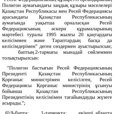
Полигон аумағындағы заңдық құзыры мәселелері
Қазақстан Республикасы мен Ресей Федерациясы
арасындағы Қазақстан Республикасының
аумағында уақытша орналасқан Ресей
Федерациясының әскери құрамаларының
мәртебесі туралы 1995 жылғы 20 қаңтардағы
келісіммен және Тараптардың басқа да
келісімдерімен" деген сөздермен ауыстырылсын;
баптың 2-тармағы мынадай сөйлеммен
толықтырылсын:
"Полигон бастығын Ресей Федерациясының
Президенті Қазақстан Республикасының
Қорғаныс министрімен келісілген, Ресей
Федерациясы Қорғаныс министрінің ұсынуы
бойынша Қазақстан Республикасының
Президентінің келісімімен тағайындауды жүзеге
асырады.";
6) 9-бапта: 1-тармақта: екінші абзацта