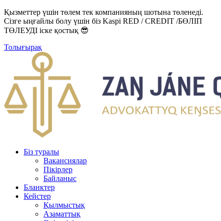
Қызметтер үшін төлем тек компанияның шотына төленеді.
Сізге ыңғайлы болу үшін біз Kaspi RED / CREDIT /БӨЛІП
ТӨЛЕУДІ іске қостық 😎
Толығырақ
Біз туралы
Вакансиялар
Пікірлер
Байланыс
Бланктер
Кейстер
Қылмыстық
Азаматтық