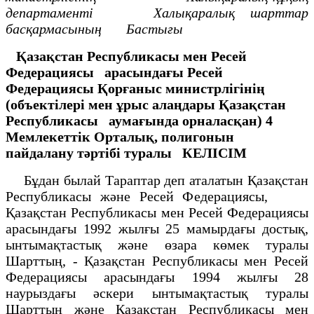
департаменті
Халықаралық шарттар
басқармасының
Бастығы
Қазақстан Республикасы мен Ресей
Федерациясы
арасындағы Ресей
Федерациясы Қорғаныс министрлігінің
(объектілері мен ұрыс алаңдары Қазақстан
Республикасы
аумағында орналасқан) 4
Мемлекеттік Орталық, полигонын
пайдалану тәртібі туралы
КЕЛІСІМ
Бұдан былай Тараптар деп аталатын Қазақстан
Республикасы және Ресей Федерациясы,
Қазақстан Республикасы мен Ресей Федерациясы
арасындағы 1992 жылғы 25 мамырдағы достық,
ынтымақтастық және өзара көмек туралы
Шарттың, - Қазақстан Республикасы мен Ресей
Федерациясы арасындағы 1994 жылғы 28
наурыздағы әскери ынтымақтастық туралы
Шарттың және Қазақстан Республикасы мен