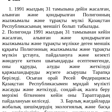
1. 1991 жылдың 31 тамызына дейін жасалған,
алынған және қондырылған Полигонның
жылжымалы және тұрақты мүлкі Қазақстан
Республикасының меншігі болып табылады.
2. Полигонда 1991 жылдың 31 тамызынан кейін
жасалған, алынған және қондырылған
жылжымалы және тұрақты мүлікке деген меншік
құқығы Полигонның жылжымалы және тұрақты
мүлкін ұстауға, пайдалануға және кезекті
жөндеуге кеткен шығындарды есептемегенде,
оны құруды, алуды және жеткізуді
қаржыландыруды жүзеге асырушы Тарапқа
беріледі. Осыған орай Ресей Федерациясы
Қазақстан Республикасымен мұндай мүлікті
жасауды және жеткізуді, сондай-ақ жалға беру
мерзімі біткеннен кейін оны Тараптардың
пайдалануын келіседі. 3. Барлық жағдайларда
жобалық шешімдердің экологиялық және басқа