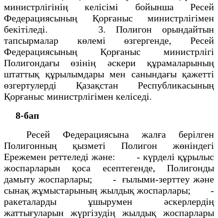
министрлігінің келісімі бойынша Ресей
Федерациясының Қорғаныс министрлігімен
бекітіледі. 3. Полигон орындайтын
тапсырмалар көлемі өзгергенде, Ресей
Федерациясының Қорғаныс министрлігі
Полигондағы өзінің әскери құрамаларының
штаттық құрылымдары мен санындағы қажетті
өзгертулерді Қазақстан Республикасының
Қорғаныс министрлігімен келіседі.
8-бап
Ресей Федерациясына жалға берілген
Полигонның қызметі Полигон жөніндегі
Ережемен реттеледі және: - күрделі құрылыс
жоспарларын қоса есептегенде, Полигонды
дамыту жоспарлары;
-
ғылыми-зерттеу және
сынақ жұмыстарының жылдық жоспарлары; -
ракеталарды ұшырумен әскерлердің
жаттығуларын жүргізудің жылдық жоспарлары