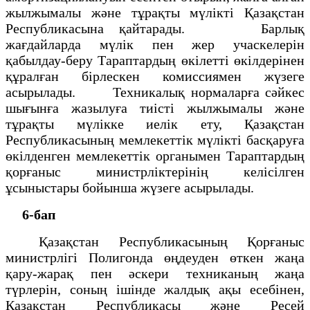
жылжымалы және тұрақты мүлікті Қазақстан
Республикасына қайтарады. Барлық
жағдайларда мүлік пен жер учаскелерін
қабылдау-беру Тараптардың өкілетті өкілдерінен
құралған бірлескен комиссиямен жүзеге
асырылады. Техникалық нормаларға сәйкес
шығынға жазылуға тиісті жылжымалы және
тұрақты мүлікке иелік ету, Қазақстан
Республикасының мемлекеттік мүлікті басқаруға
өкілденген мемлекеттік органымен Тараптардың
қорғаныс министрліктерінің келісілген
ұсыныстары бойынша жүзеге асырылады.
6-бап
Қазақстан Республикасының Қорғаныс
министрлігі Полигонда өңдеуден өткен жаңа
қару-жарақ пен әскери техниканың жаңа
түрлерін, соның ішінде жалдық ақы есебінен,
Қазақстан Республикасы және Ресей