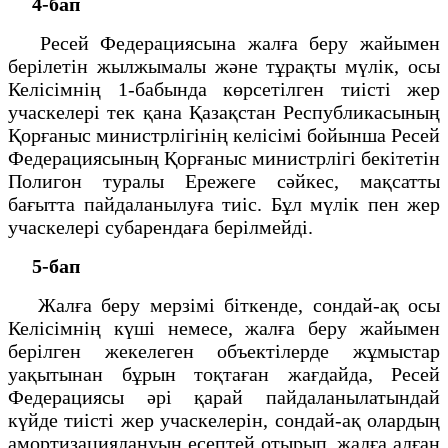
4-бап
Ресей Федерациясына жалға беру жайымен
берілетін жылжымалы және тұрақты мүлік, осы
Келісімнің 1-бабында көрсетілген тиісті жер
учаскелері тек қана Қазақстан Республикасының
Қорғаныс министрлігінің келісімі бойынша Ресей
Федерациясының Қорғаныс министрлігі бекітетін
Полигон туралы Ережеге сәйкес, мақсатты
бағытта пайдаланылуға тиіс. Бұл мүлік пен жер
учаскелері субарендаға берілмейді.
5-бап
Жалға беру мерзімі біткенде, сондай-ақ осы
Келісімнің күші немесе, жалға беру жайымен
берілген жекелеген объектілерде жұмыстар
уақытынан бұрын тоқтаған жағдайда, Ресей
Федерациясы әрі қарай пайдаланылатындай
күйде тиісті жер учаскелерін, сондай-ақ олардың
амортизациялануын есептей отырып, жалға алған