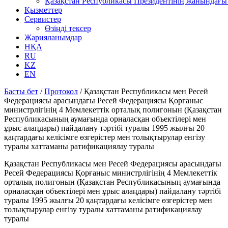
Қазақстан Республикасы Президентінің жанындағы 
Қызметтер
Сервистер
Өзіңді тексер
Жарияланымдар
НҚА
RU
KZ
EN
Басты бет
/
Протокол
/
Қазақстан Республикасы мен Ресей
Федерациясы арасындағы Ресей Федерациясы Қорғаныс
министрлігінің 4 Мемлекеттік орталық полигонын (Қазақстан
Республикасының аумағында орналасқан объектілері мен
ұрыс алаңдары) пайдалану тәртібі туралы 1995 жылғы 20
қаңтардағы келісімге өзгерістер мен толықтырулар енгізу
туралы хаттаманы ратификациялау туралы
Қазақстан Республикасы мен Ресей Федерациясы арасындағы
Ресей Федерациясы Қорғаныс министрлігінің 4 Мемлекеттік
орталық полигонын (Қазақстан Республикасының аумағында
орналасқан объектілері мен ұрыс алаңдары) пайдалану тәртібі
туралы 1995 жылғы 20 қаңтардағы келісімге өзгерістер мен
толықтырулар енгізу туралы хаттаманы ратификациялау
туралы