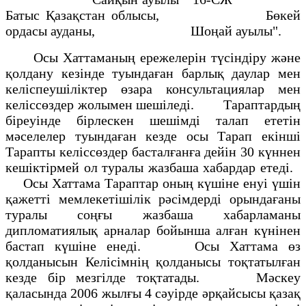
Батыс Қазақстан облысы, Бөкей
ордасы ауданы, Шоңай ауылы".
Осы Хаттаманың ережелерін түсіндіру және
қолдану кезінде туындаған барлық даулар мен
келіспеушіліктер өзара консультациялар мен
келіссөздер жолымен шешіледі. Тараптардың
біреуінде бірлескен шешімді талап ететін
мәселелер туындаған кезде осы Тарап екінші
Тарапты келіссөздер басталғанға дейін 30 күннен
кешіктірмей ол туралы жазбаша хабардар етеді.
Осы Хаттама Тараптар оның күшіне енуі үшін
қажетті мемлекетішілік рәсімдерді орындағаны
туралы соңғы жазбаша хабарламаны
дипломатиялық арналар бойынша алған күнінен
бастап күшіне енеді. Осы Хаттама өз
қолданысын Келісімнің қолданысы тоқтатылған
кезде бір мезгілде тоқтатады. Мәскеу
қаласында 2006 жылғы 4 сәуірде әрқайсысы қазақ