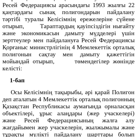
Ресей Федерациясы арасындағы 1993 жылғы 22
қаңтардағы сынақ полигондарын пайдалану
тәртібі туралы Келісімнің ережелеріне сүйене
отырып, Тараптардың қауіпсіздігін нығайту
және экономикасын дамыту мүдделері үшін
зерттеулер мен пайдалануға Ресей Федерациясы
Қорғаныс министрлігінің 4 Мемлекеттік орталық
полигонын сақтау мен дамыту қажеттігін
мойындай отырып, төмендегілер жөнінде
келісті:
1-бап
Осы Келісімнің тақырыбы, әрі қарай Полигон
деп аталатын 4 Мемлекеттік орталық полигонның
Қазақстан Республикасы аумағында орналасқан
объектілері, ұрыс алаңдары (жер учаскелері)
және Ресей Федерациясының жалға алу
жағдайымен жер учаскелерін, жылжымалы және
тұрақты мүлікті пайдалану шарттары болып