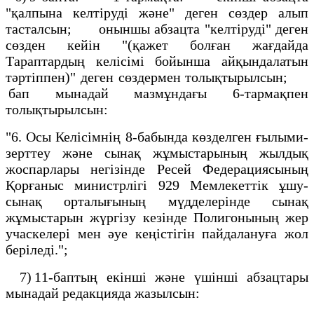
"қалпына келтіруді және" деген сөздер алып
тасталсын; оныншы абзацта "келтіруді" деген
сөзден кейін "(қажет болған жағдайда
Тараптардың келісімі бойынша айқындалатын
тәртіппен)" деген сөздермен толықтырылсын;
бап мынадай мазмұндағы 6-тармақпен
толықтырылсын:
"6. Осы Келісімнің 8-бабында көзделген ғылыми-
зерттеу және сынақ жұмыстарының жылдық
жоспарлары негізінде Ресей Федерациясының
Қорғаныс министрлігі 929 Мемлекеттік ұшу-
сынақ орталығының мүдделерінде сынақ
жұмыстарын жүргізу кезінде Полигонының жер
учаскелері мен әуе кеңістігін пайдалануға жол
беріледі.";
7) 11-баптың екінші және үшінші абзацтары
мынадай редакцияда жазылсын: