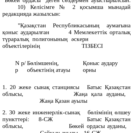
10) Келісімге № 2 қосымша мынадай
редакцияда жазылсын:
"Қазақстан Республикасының аумағына
қоныс аударылған 4 Мемлекеттік орталық
түраралық полигонының әскери
объектілерінің ТІЗБЕСІ
N р/
Бөлімшенің,
Қоныс аудару
р
объектінің атауы
орны
1. 20 жеке сынақ станциясы Батыс Қазақстан
облысы, Жаңа қала ауданы,
Жаңа Қазан ауылы
2. 30 жеке инженерлік-сынақ бөлімінің өлшеу
пункттері: 8-СЖ Батыс Қазақстан
облысы, Бөкей ордасы ауданы,
Сайқын ауылы 16-СЖ