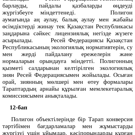
барлауды, пайдалы қазбаларды өңдеуді
жүргізбеуге міндеттенеді. Полигон
аумағында аң аулау, балық аулау мен жабайы
өсімдіктерді жинау тек Қазақстан Республикасы
заңдарына сәйкес лицензиялық негізде жүзеге
асырылады. Ресей Федерациясы Қазақстан
Республикасының экологиялық нормативтерін, су
мен жерді пайдалану ережелерін және
нормаларын орындауға міндетті. Полигонның
қызметі салдарынан келтірілген экологиялық
зиян Ресей Федерациясымен жойылады. Осыған
орай, зиянның мөлшері мен өтеу формалары
Тараптардың арнайы құрылған мемлекетаралық
комиссиясымен анықталады.
12-бап
Полигон объектілерінде бір Тарап конверсия
тәртібімен бағдарламалар мен жұмыстарды
жүргізуі үшін ұйымдар, кәсіпорындарды құрған