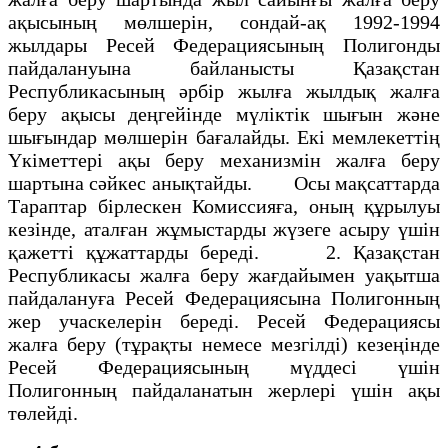
ақысының мөлшерін, сондай-ақ 1992-1994
жылдары Ресей Федерациясының Полигонды
пайдалануына байланысты Қазақстан
Республикасының әрбір жылға жылдық жалға
беру ақысы деңгейінде мүліктік шығын және
шығындар мөлшерін бағалайды. Екі мемлекеттің
Үкіметтері ақы беру механизмін жалға беру
шартына сәйкес анықтайды. Осы мақсаттарда
Тараптар бірлескен Комиссияға, оның құрылуы
кезінде, аталған жұмыстарды жүзеге асыру үшін
қажетті құжаттарды береді. 2. Қазақстан
Республикасы жалға беру жағдайымен уақытша
пайдалануға Ресей Федерациясына Полигонның
жер учаскелерін береді. Ресей Федерациясы
жалға беру (тұрақты немесе мезгілді) кезеңінде
Ресей Федерациясының мүддесі үшін
Полигонның пайдаланатын жерлері үшін ақы
төлейді.