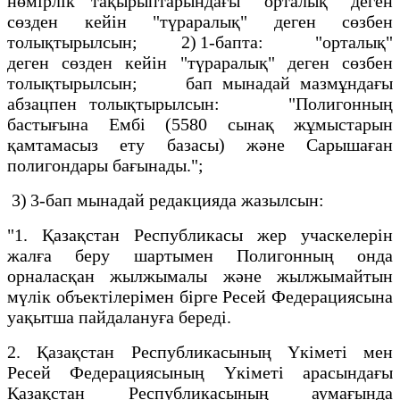
нөмірлік тақырыптарындағы "орталық" деген
сөзден кейін "түраралық" деген сөзбен
толықтырылсын; 2) 1-бапта: "орталық"
деген сөзден кейін "түраралық" деген сөзбен
толықтырылсын; бап мынадай мазмұндағы
абзацпен толықтырылсын: "Полигонның
бастығына Ембі (5580 сынақ жұмыстарын
қамтамасыз ету базасы) және Сарышаған
полигондары бағынады.";
3) 3-бап мынадай редакцияда жазылсын:
"1. Қазақстан Республикасы жер учаскелерін
жалға беру шартымен Полигонның онда
орналасқан жылжымалы және жылжымайтын
мүлік объектілерімен бірге Ресей Федерациясына
уақытша пайдалануға береді.
2. Қазақстан Республикасының Үкіметі мен
Ресей Федерациясының Үкіметі арасындағы
Қазақстан Республикасының аумағында