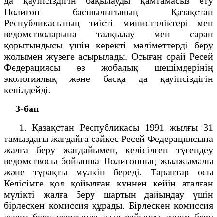
да қауіпсіздігін бақылауды қамтамасыз ету
Полигон басшылығының Қазақстан
Республикасының тиісті министрліктері мен
ведомстволарына талқылау мен сарап
қорытындысы үшін керекті мәліметтерді беру
жолымен жүзеге асырылады. Осыған орай Ресей
Федерациясы өз жобалық шешімдерінің
экологиялық және басқа да қауіпсіздігін
кепілдейді.
3-бап
1. Қазақстан Республикасы 1991 жылғы 31
тамыздағы жағдайға сәйкес Ресей Федерациясына
жалға беру жағдайымен, келісілген түгендеу
ведомствосы бойынша Полигонның жылжымалы
және тұрақты мүлкін береді. Тараптар осы
Келісімге қол қойылған күннен кейін аталған
мүлікті жалға беру шартын дайындау үшін
бірлескен комиссия құрады. Бірлескен комиссия
жалға беру шартында жыл сайынғы жалға беру