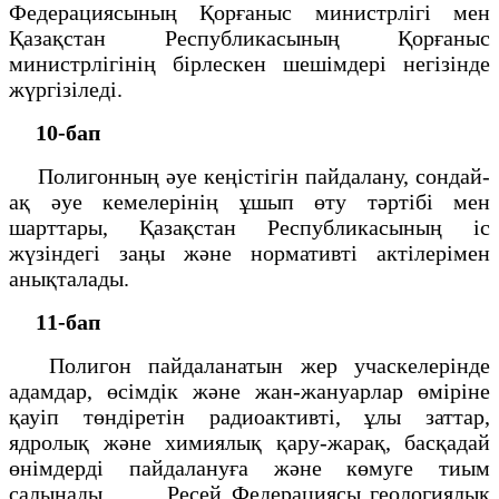
Федерациясының Қорғаныс министрлігі мен
Қазақстан Республикасының Қорғаныс
министрлігінің бірлескен шешімдері негізінде
жүргізіледі.
10-бап
Полигонның әуе кеңістігін пайдалану, сондай-
ақ әуе кемелерінің ұшып өту тәртібі мен
шарттары, Қазақстан Республикасының іс
жүзіндегі заңы және нормативті актілерімен
анықталады.
11-бап
Полигон пайдаланатын жер учаскелерінде
адамдар, өсімдік және жан-жануарлар өміріне
қауіп төндіретін радиоактивті, ұлы заттар,
ядролық және химиялық қару-жарақ, басқадай
өнімдерді пайдалануға және көмуге тиым
салынады. Ресей Федерациясы геологиялық