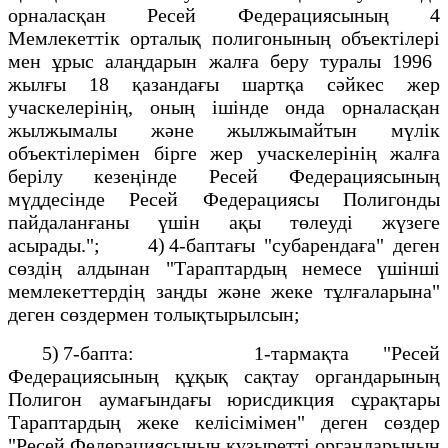
орналасқан Ресей Федерациясының 4
Мемлекеттік орталық полигонының объектілері
мен ұрыс алаңдарын жалға беру туралы 1996
жылғы 18 қазандағы шартқа сәйкес жер
учаскелерінің, оның ішінде онда орналасқан
жылжымалы және жылжымайтын мүлік
объектілерімен бірге жер учаскелерінің жалға
берілу кезеңінде Ресей Федерациясының
мүддесінде Ресей Федерациясы Полигонды
пайдаланғаны үшін ақы төлеуді жүзеге
асырады."; 4) 4-баптағы "субарендаға" деген
сөздің алдынан "Тараптардың немесе үшінші
мемлекеттердің заңды және жеке тұлғаларына"
деген сөздермен толықтырылсын;
5) 7-бапта: 1-тармақта "Ресей
Федерациясының құқық сақтау органдарының
Полигон аумағындағы юрисдикция сұрақтары
Тараптардың жеке келісімімен" деген сөздер
"Ресей Федерациясының құзыретті органдарының