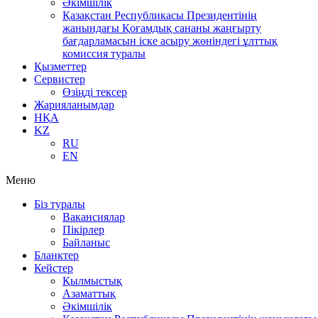
Әкімшілік
Қазақстан Республикасы Президентінің
жанындағы Қоғамдық сананы жаңғырту
бағдарламасын іске асыру жөніндегі ұлттық
комиссия туралы
Қызметтер
Сервистер
Өзіңді тексер
Жарияланымдар
НҚА
KZ
RU
EN
Меню
Біз туралы
Вакансиялар
Пікірлер
Байланыс
Бланктер
Кейстер
Қылмыстық
Азаматтық
Әкімшілік