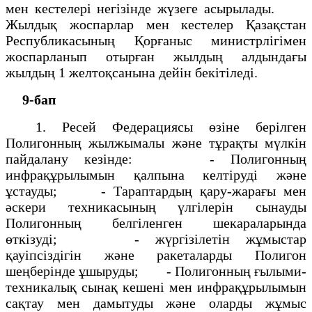
мен кестелері негізінде жүзеге асырылады.
Жылдық жоспарлар мен кестелер Қазақстан
Республикасының Қорғаныс министрлігімен
жоспарланып отырған жылдың алдындағы
жылдың 1 желтоқсанына дейін бекітіледі.
9-бап
1. Ресей Федерациясы өзіне берілген
Полигонның жылжымалы және тұрақты мүлкін
пайдалану кезінде: - Полигонның
инфрақұрылымын қалпына келтіруді және
ұстауды; - Тараптардың қару-жарағы мен
әскери техникасының үлгілерін сынауды
Полигонның белгіленген шекараларында
өткізуді; - жүргізілетін жұмыстар
қауіпсіздігін және ракеталарды Полигон
шеңберінде ұшыруды; - Полигонның ғылыми-
техникалық сынақ кешені мен инфрақұрылымын
сақтау мен дамытуды және оларды жұмыс