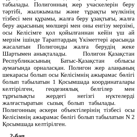
табылады. Полигонның жер учаскелерін беру
тәртібі, жылжымалы және тұрақты мүлкінің
тізбесі мен құрамы, жалға беру ұзақтығы, жалға
беру ақысының мөлшері мен оны енгізу мерзімі,
осы Келісімге қол қойылғаннан кейін үш ай
мерзім ішінде Тараптардың Үкіметтері арасында
жасалатын Полигонды жалға берудің жеке
Шартымен анықталады. Полигон Қазақстан
Республикасының Батыс-Қазақстан облысы
аумағында орналасқан. Полигон жер алаңының
шекарасы болып осы Келісімнің ажырамас бөлігі
болып табылатын 1 Қосымшада координаталары
келтірілген, геодезиялық белгілер мен
тұрғылықты жердегі негізгі нүктелерді
жалғастыратын сызық болып табылады.
Полигонның әскери объектілерінің тізбесі осы
Келісімнің ажырамас бөлігі болып табылатын N 2
Қосымшада келтірілген.
2-бап