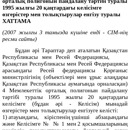
орталық полигонын пайдалану тәртібі туралы
1995 жылғы 20 қаңтардағы келісімге
өзгерістер мен толықтырулар енгізу туралы
ХАТТАМА
(2007 жылғы 3 тамызда күшіне енді - СІМ-нің
ресми сайты)
Бұдан әрі Тараптар деп аталатын Қазақстан
Республикасы мен Ресей Федерациясы,
Қазақстан Республикасы мен Ресей Федерациясы
арасындағы Ресей федерациясы Қорғаныс
министрлігінің (объектілері мен ұрыс алаңдары
Қазақстан Республикасы аумағында орналасқан)
4 Мемлекеттік орталық полигонын пайдалану
тәртібі туралы 1995 жылғы 20 қаңтардағы
келісімге (бұдан әрі - Келісім) мынадай
өзгерістер мен толықтырулар енгізуге келісті:
1) атауындағы, кіріспенің үшінші абзацындағы
және Келісімге № № 1 мен 2 қосымшаларының