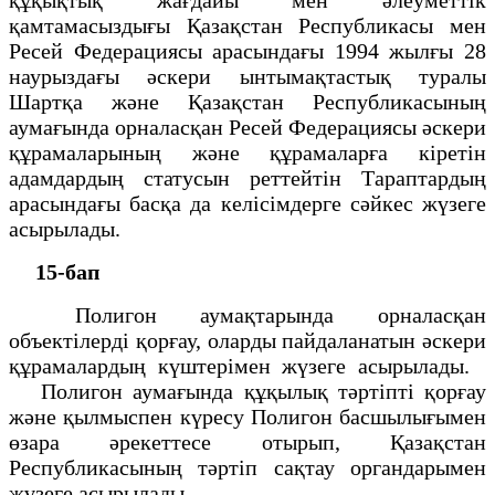
қамтамасыздығы Қазақстан Республикасы мен
Ресей Федерациясы арасындағы 1994 жылғы 28
наурыздағы әскери ынтымақтастық туралы
Шартқа және Қазақстан Республикасының
аумағында орналасқан Ресей Федерациясы әскери
құрамаларының және құрамаларға кіретін
адамдардың статусын реттейтін Тараптардың
арасындағы басқа да келісімдерге сәйкес жүзеге
асырылады.
15-бап
Полигон аумақтарында орналасқан
объектілерді қорғау, оларды пайдаланатын әскери
құрамалардың күштерімен жүзеге асырылады.
Полигон аумағында құқылық тәртіпті қорғау
және қылмыспен күресу Полигон басшылығымен
өзара әрекеттесе отырып, Қазақстан
Республикасының тәртіп сақтау органдарымен
жүзеге асырылады.