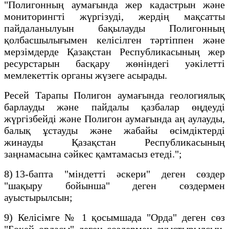
"Полигонның аумағында жер кадастрын және
мониторингті жүргізуді, жердің мақсатты
пайдаланылуын бақылауды Полигонның
қолбасшылығымен келісілген тәртіппен және
мерзімдерде Қазақстан Республикасының жер
ресурстарын басқару жөніндегі уәкілетті
мемлекеттік органы жүзеге асырады.
Ресей Тарапы Полигон аумағында геологиялық
барлауды және пайдалы қазбалар өңдеуді
жүргізбейді және Полигон аумағында аң аулауды,
балық ұстауды және жабайы өсімдіктерді
жинауды Қазақстан Республикасының
заңнамасына сәйкес қамтамасыз етеді.";
8) 13-бапта "міндетті әскери" деген сөздер
"шақыру бойынша" деген сөздермен
ауыстырылсын;
9) Келісімге № 1 қосымшада "Орда" деген сөз
"Бөкей ордасы" деген сөздермен ауыстырылсын.