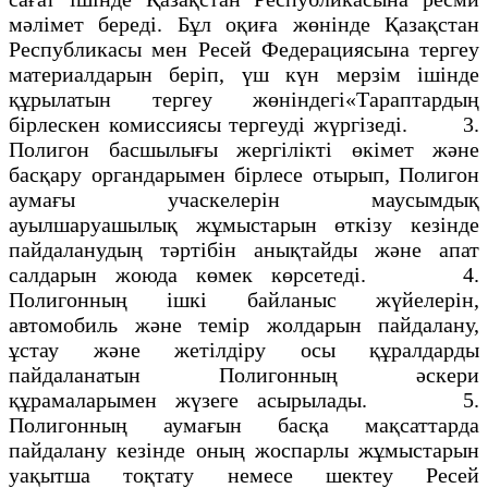
мәлімет береді. Бұл оқиға жөнінде Қазақстан
Республикасы мен Ресей Федерациясына тергеу
материалдарын беріп, үш күн мерзім ішінде
құрылатын тергеу жөніндегі«Тараптардың
бірлескен комиссиясы тергеуді жүргізеді. 3.
Полигон басшылығы жергілікті өкімет және
басқару органдарымен бірлесе отырып, Полигон
аумағы учаскелерін маусымдық
ауылшаруашылық жұмыстарын өткізу кезінде
пайдаланудың тәртібін анықтайды және апат
салдарын жоюда көмек көрсетеді. 4.
Полигонның ішкі байланыс жүйелерін,
автомобиль және темір жолдарын пайдалану,
ұстау және жетілдіру осы құралдарды
пайдаланатын Полигонның әскери
құрамаларымен жүзеге асырылады. 5.
Полигонның аумағын басқа мақсаттарда
пайдалану кезінде оның жоспарлы жұмыстарын
уақытша тоқтату немесе шектеу Ресей