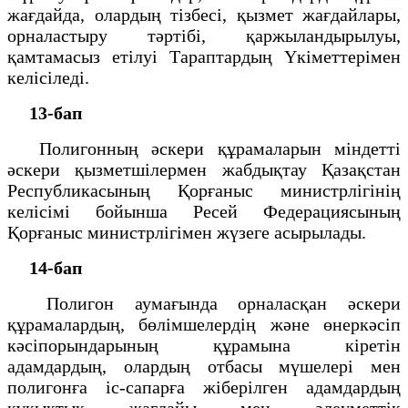
жағдайда, олардың тізбесі, қызмет жағдайлары,
орналастыру тәртібі, қаржыландырылуы,
қамтамасыз етілуі Тараптардың Үкіметтерімен
келісіледі.
13-бап
Полигонның әскери құрамаларын міндетті
әскери қызметшілермен жабдықтау Қазақстан
Республикасының Қорғаныс министрлігінің
келісімі бойынша Ресей Федерациясының
Қорғаныс министрлігімен жүзеге асырылады.
14-бап
Полигон аумағында орналасқан әскери
құрамалардың, бөлімшелердің және өнеркәсіп
кәсіпорындарының құрамына кіретін
адамдардың, олардың отбасы мүшелері мен
полигонға іс-сапарға жіберілген адамдардың
құқықтық жағдайы мен әлеуметтік