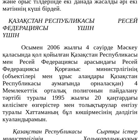
және орыс тілдерінде екі данада жасалды әрі екі
мәтіннің күші бірдей.
ҚАЗАҚСТАН РЕСПУБЛИКАСЫ РЕСЕЙ
ФЕДЕРАЦИЯСЫ
ҮШІН
ҮШІН
Осымен 2006 жылғы 4 сәуірде Мәскеу
қаласында қол қойылған Қазақстан Республикасы
мен Ресей Федерациясы арасындағы Ресей
Федерациясы Қорғаныс министрлігінің
(объектілері мен ұрыс алаңдары Қазақстан
Республикасы аумағында орналасқан) 4
Мемлекеттік орталық полигонын пайдалану
тәртібі туралы 1995 жылғы 20 қаңтардағы
келісімге өзгерістер мен толықтырулар енгізу
туралы Хаттаманың бұл көшірмесінің дәлдігін
куәландырамын.
Қазақстан Республикасы
Сыртқы істер
министрлігінің
Халықаралық-құқық