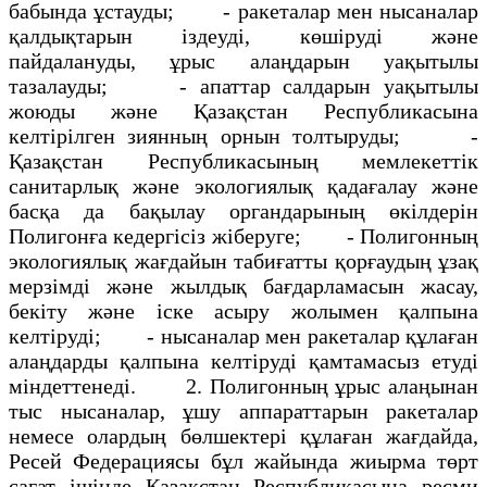
бабында ұстауды; - ракеталар мен нысаналар
қалдықтарын іздеуді, көшіруді және
пайдалануды, ұрыс алаңдарын уақытылы
тазалауды; - апаттар салдарын уақытылы
жоюды және Қазақстан Республикасына
келтірілген зиянның орнын толтыруды; -
Қазақстан Республикасының мемлекеттік
санитарлық және экологиялық қадағалау және
басқа да бақылау органдарының өкілдерін
Полигонға кедергісіз жіберуге; - Полигонның
экологиялық жағдайын табиғатты қорғаудың ұзақ
мерзімді және жылдық бағдарламасын жасау,
бекіту және іске асыру жолымен қалпына
келтіруді; - нысаналар мен ракеталар құлаған
алаңдарды қалпына келтіруді қамтамасыз етуді
міндеттенеді. 2. Полигонның ұрыс алаңынан
тыс нысаналар, ұшу аппараттарын ракеталар
немесе олардың бөлшектері құлаған жағдайда,
Ресей Федерациясы бұл жайында жиырма төрт
сағат ішінде Қазақстан Республикасына ресми